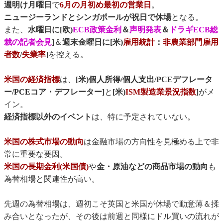
週明け月曜日
で
6月の月初め最初の営業日
。
ニュージーランドとシンガポールが祝日で休場
となる。
また、
水曜日に[欧)
ECB政策金利
＆
声明発表
＆
ドラギECB総
裁の記者会見
]
＆
週末金曜日に[米)
雇用統計
：
非農業部門雇用
者数
/
失業率
]
を控える。
米国の経済指標
は、
[米)個人所得/個人支出/PCEデフレータ
ー/PCEコア・デフレーター]
と
[米)
ISM製造業景況指数
]
がメ
イン。
経済指標以外のイベント
は、特に予定されていない。
米国の株式市場の動向
は金融市場の方向性を見極める上で非
常に重要な要因。
米国の長期金利(米国債)
や
金・原油などの商品市場の動向
も
為替相場と関連性が高い。
先週の為替相場は、週初こそ英国と米国が休場で動意薄＆揉
み合いとなったが、その後は前週と同様にドル買いの流れが