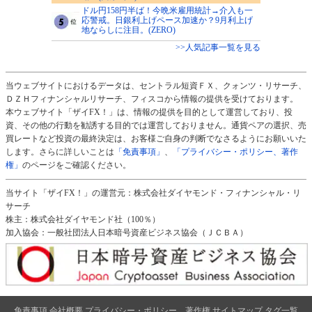
ドル円158円半ば！今晩米雇用統計→介入も一
応警戒。日銀利上げペース加速か？9月利上げ
地ならしに注目。(ZERO)
>>人気記事一覧を見る
当ウェブサイトにおけるデータは、セントラル短資ＦＸ、クォンツ・リサーチ、
ＤＺＨフィナンシャルリサーチ、フィスコから情報の提供を受けております。
本ウェブサイト「ザイFX！」は、情報の提供を目的として運営しており、投
資、その他の行動を勧誘する目的では運営しておりません。通貨ペアの選択、売
買レートなど投資の最終決定は、お客様ご自身の判断でなさるようにお願いいた
します。さらに詳しいことは
「免責事項」
、
「プライバシー・ポリシー、著作
権」
のページをご確認ください。
当サイト「ザイFX！」の運営元：株式会社ダイヤモンド・フィナンシャル・リ
サーチ
株主：株式会社ダイヤモンド社（100％）
加入協会：一般社団法人日本暗号資産ビジネス協会（ＪＣＢＡ）
免責事項
会社概要
プライバシー・ポリシー、著作権
サイトマップ
タグ一覧