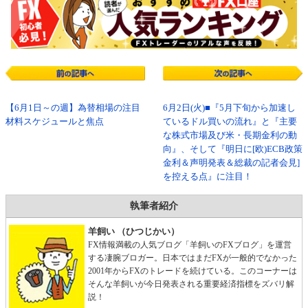
【6月1日～の週】為替相場の注目
6月2日(火)■『5月下旬から加速し
材料スケジュールと焦点
ているドル買いの流れ』と『主要
な株式市場及び米・長期金利の動
向』、そして『明日に[欧)ECB政策
金利＆声明発表＆総裁の記者会見]
を控える点』に注目！
執筆者紹介
羊飼い （ひつじかい）
FX情報満載の人気ブログ「羊飼いのFXブログ」を運営
する凄腕ブロガー。日本ではまだFXが一般的でなかった
2001年からFXのトレードを続けている。このコーナーは
そんな羊飼いが今日発表される重要経済指標をズバリ解
説！