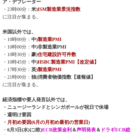
ア・デフレーター
・23時00分：
米)
ISM製造業景況指数
に注目が集まる。
米国以外では、
・10時00分：
中)
製造業PMI
・10時00分：
中)非製造業PMI
・10時30分：
豪)
住宅建設許可件数
・10時45分：
中)
HSBC製造業PMI【改定値】
・17時30分：
英)
製造業PMI
・21時00分：
独)消費者物価指数【速報値】
に注目が集まる。
経済指標や要人発言以外では、
・ニュージーランドとシンガポールが祝日で休場
・週明け要因
・
月初め要因(6月の月初め最初の営業日)
・
6月3日(水)に[欧)
ECB政策金利
＆
声明発表
＆
ドラギECB総