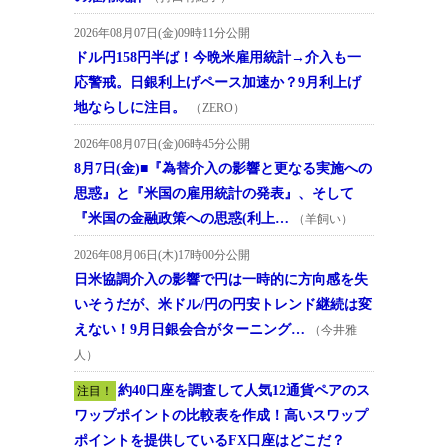
2026年08月07日(金)09時11分公開
ドル円158円半ば！今晩米雇用統計→介入も一
応警戒。日銀利上げペース加速か？9月利上げ
地ならしに注目。
（ZERO）
2026年08月07日(金)06時45分公開
8月7日(金)■『為替介入の影響と更なる実施への
思惑』と『米国の雇用統計の発表』、そして
『米国の金融政策への思惑(利上…
（羊飼い）
2026年08月06日(木)17時00分公開
日米協調介入の影響で円は一時的に方向感を失
いそうだが、米ドル/円の円安トレンド継続は変
えない！9月日銀会合がターニング…
（今井雅
人）
約40口座を調査して人気12通貨ペアのス
注目！
ワップポイントの比較表を作成！高いスワップ
ポイントを提供しているFX口座はどこだ？