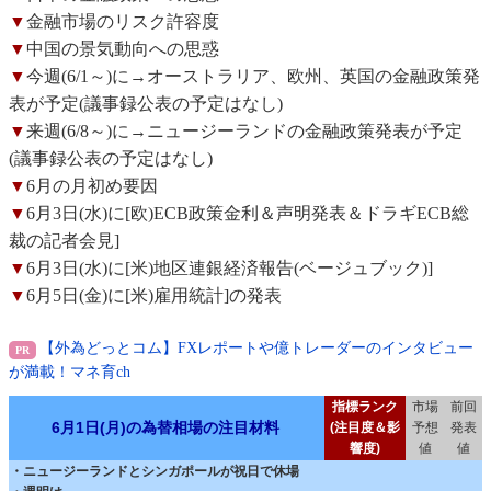
▼
金融市場のリスク許容度
▼
中国の景気動向への思惑
▼
今週(6/1～)に→オーストラリア、欧州、英国の金融政策発
表が予定(議事録公表の予定はなし)
▼
来週(6/8～)に→ニュージーランドの金融政策発表が予定
(議事録公表の予定はなし)
▼
6月の月初め要因
▼
6月3日(水)に[欧)ECB政策金利＆声明発表＆ドラギECB総
裁の記者会見]
▼
6月3日(水)に[米)地区連銀経済報告(ベージュブック)]
▼
6月5日(金)に[米)雇用統計]の発表
【外為どっとコム】FXレポートや億トレーダーのインタビュー
が満載！マネ育ch
指標ランク
市場
前回
6月1日(月)の為替相場の注目材料
(注目度＆影
予想
発表
響度)
値
値
・ニュージーランドとシンガポールが祝日で休場