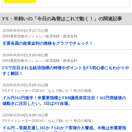
FX・羊飼いの「今日の為替はこれで動く！」の関連記事
2026年08月03日(月)12:31公開
IMM通貨先物ポジション／経済指標・政策金利
主要各国の政策金利の推移をグラフでチェック！
2026年08月03日(月)09:00公開
IMM通貨先物ポジション／経済指標・政策金利
FXで注目される経済指標の特徴やポイントをFX初心者にもわかりや
すく解説！
2026年06月29日(月)09:45公開
FXデイトレーダーZEROの「なんで動いた？ 昨日の相場」
ドル円161円後半！米重要指標とFRB議長発言注目！162円突破後の
値動きに注目したい。3日はNY休場。
2026年02月04日(水)09:38公開
FXデイトレーダーZEROの「なんで動いた？ 昨日の相場」
ドル円→長期見通し165か？145か？実弾介入警戒。今晩は米重要指