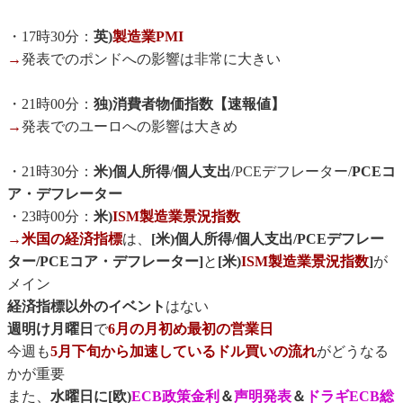
・17時30分：
英)
製造業PMI
→
発表でのポンドへの影響は非常に大きい
・21時00分：
独)消費者物価指数【速報値】
→
発表でのユーロへの影響は大きめ
・21時30分：
米)個人所得
/
個人支出
/PCEデフレーター/
PCEコ
ア・デフレーター
・23時00分：
米)
ISM製造業景況指数
→
米国の経済指標
は、
[米)個人所得/個人支出/PCEデフレー
ター/PCEコア・デフレーター]
と
[米)
ISM製造業景況指数
]
が
メイン
経済指標以外のイベント
はない
週明け月曜日
で
6月の月初め最初の営業日
今週も
5月下旬から加速しているドル買いの流れ
がどうなる
かが重要
また、
水曜日に[欧)
ECB政策金利
＆
声明発表
＆
ドラギECB総