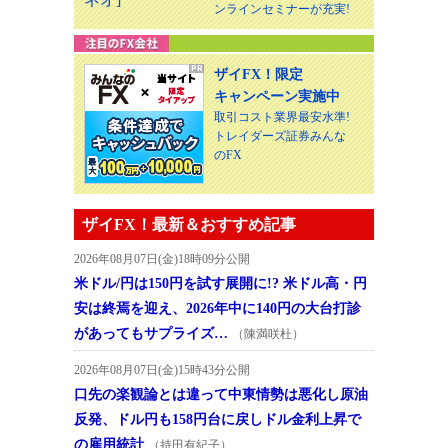
ンラインセミナーが充実!
ザイFX！限定
キャンペーン実施中
取引コスト業界最安水準!
トレイダーズ証券みんな
のFX
ザイFX！最新＆おすすめ記事
2026年08月07日(金)18時09分公開
米ドル/円は150円を試す展開に!? 米ドル高・円
安は終焉を迎え、2026年中に140円の大台打診
があってもサプライズ…
（陳満咲杜）
2026年08月07日(金)15時43分公開
口先の楽観論とは違って中東情勢は悪化し原油
反発、ドル円も158円台に戻しドル金利上昇で
の雇用統計
（持田有紀子）