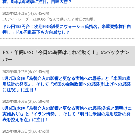
標、8日は総選挙に注目。自民大勝？
2026年02月02日(月)09:45公開
FXデイトレーダーZEROの「なんで動いた？ 昨日の相場」
ドル円155円台！次期FRB議長にウォーシュ氏指名。米重要指標目白
押し→ドル円乱高下も方向感なし？
FX・羊飼いの「今日の為替はこれで動く！」のバックナン
バー
2026年08月07日(金)06:45公開
8月7日(金)■『為替介入の影響と更なる実施への思惑』と『米国の雇
用統計の発表』、そして『米国の金融政策への思惑(利上げへの思惑
に注視)』に注目！
2026年08月06日(木)06:50公開
8月6日(木)■『為替介入の影響と更なる実施への思惑(先週と週明けに
実施あり)』と『イラン情勢』、そして『明日に米国の雇用統計の発
表を控える点』に注目！
2026年08月05日(水)06:47公開