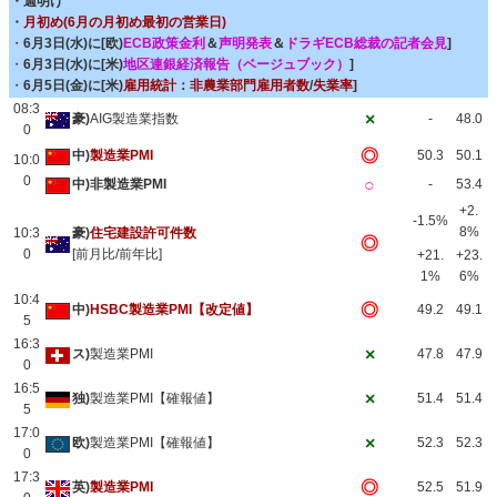
・週明け
・
月初め(6月の月初め最初の営業日)
・
6月3日(水)に[欧)
ECB政策金利
＆
声明発表
＆
ドラギECB総裁の記者会見
]
・
6月3日(水)に[米)
地区連銀経済報告（ベージュブック）
]
・
6月5日(金)に[米)
雇用統計
：
非農業部門雇用者数
/
失業率
]
08:3
×
豪)
AIG製造業指数
-
48.0
0
◎
中)
製造業PMI
50.3
50.1
10:0
0
○
中)非製造業PMI
-
53.4
+2.
-1.5%
8%
10:3
豪)
住宅建設許可件数
◎
0
[前月比/前年比]
+21.
+23.
1%
6%
10:4
◎
中)
HSBC製造業PMI【改定値】
49.2
49.1
5
16:3
×
ス)
製造業PMI
47.8
47.9
0
16:5
×
独)
製造業PMI【確報値】
51.4
51.4
5
17:0
×
欧)
製造業PMI【確報値】
52.3
52.3
0
17:3
◎
英)
製造業PMI
52.5
51.9