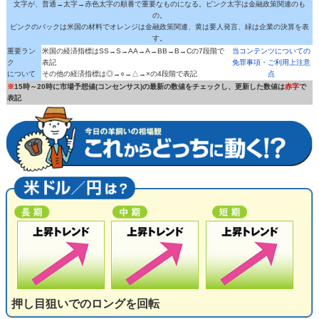
文字が、普通→太字→赤色太字の順番で重要なものになる。ピンク太字は金融政策関連のも
の。
ピンクのバックは米国の材料でオレンジは金融政策関連、黄は要人発言、緑は企業の決算を表
す。
重要ラン
米国の経済指標はSS→S→AA→A→BB→B→Cの7段階で
当コンテンツについての
ク
表記
免罪事項・ご利用上注意
について
その他の経済指標は◎→○→△→×の4段階で表記
点
※
15時～20時に市場予想値(コンセンサス)の最新の数値をチェックし、更新した数値は
赤字
で
表記
押し目狙いでのロングを回転