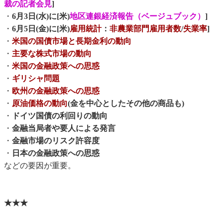
裁の記者会見
]
・
6月3日(水)に[米)
地区連銀経済報告（ベージュブック）
]
・
6月5日(金)に[米)
雇用統計
：
非農業部門雇用者数
/
失業率
]
・
米国の国債市場と長期金利の動向
・
主要な株式市場の動向
・
米国の金融政策への思惑
・
ギリシャ問題
・
欧州の金融政策への思惑
・
原油価格の動向
(金を中心としたその他の商品も)
・
ドイツ国債の利回りの動向
・
金融当局者や要人による発言
・
金融市場のリスク許容度
・
日本の金融政策への思惑
などの要因が重要。
★★★