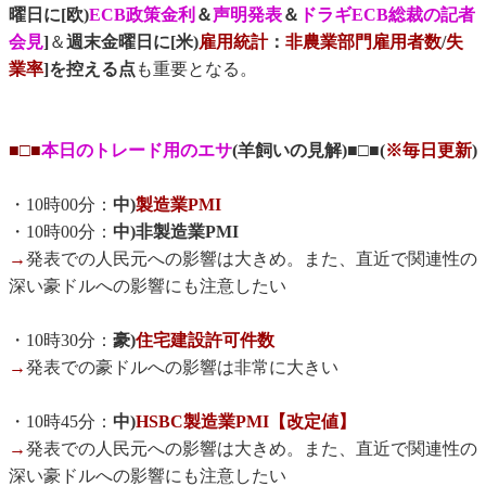
曜日に[欧)
ECB政策金利
＆
声明発表
＆
ドラギECB総裁の記者
会見
]
＆
週末金曜日に[米)
雇用統計
：
非農業部門雇用者数
/
失
業率
]を控える点
も重要となる。
■□■
本日のトレード用のエサ
(羊飼いの見解)■□■(
※毎日更新
)
・10時00分：
中)
製造業PMI
・10時00分：
中)非製造業PMI
→
発表での人民元への影響は大きめ。また、直近で関連性の
深い豪ドルへの影響にも注意したい
・10時30分：
豪)
住宅建設許可件数
→
発表での豪ドルへの影響は非常に大きい
・10時45分：
中)
HSBC製造業PMI【改定値】
→
発表での人民元への影響は大きめ。また、直近で関連性の
深い豪ドルへの影響にも注意したい