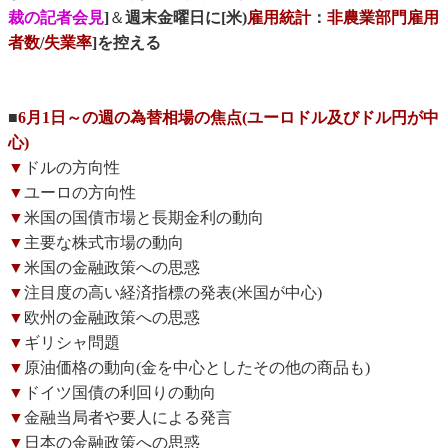
裁の記者会見
]
＆
週末金曜日に[米)
雇用統計
：
非農業部門雇用
者数
/
失業率
]を控える
■
6月1日～の週の為替相場の焦点(ユーロドル及びドル円が中
心)
▼
ドルの方向性
▼
ユーロの方向性
▼
米国の国債市場と長期金利の動向
▼
主要な株式市場の動向
▼
米国の金融政策への思惑
▼
注目度の高い経済指標の発表(米国が中心)
▼
欧州の金融政策への思惑
▼
ギリシャ問題
▼
原油価格の動向(金を中心としたその他の商品も)
▼
ドイツ国債の利回りの動向
▼
金融当局者や要人による発言
▼
日本の金融政策への思惑