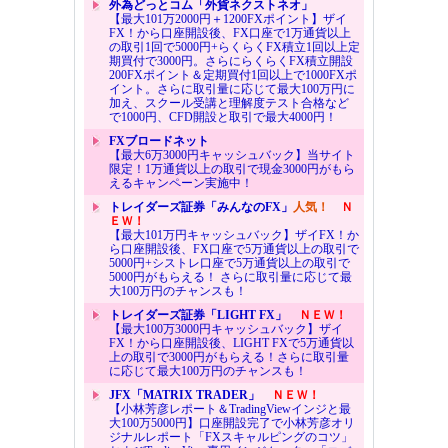
外為どっとコム「外貨ネクストネオ」
【最大101万2000円＋1200FXポイント】ザイ
FX！から口座開設後、FX口座で1万通貨以上
の取引1回で5000円+らくらくFX積立1回以上定
期買付で3000円。さらにらくらくFX積立開設
200FXポイント＆定期買付1回以上で1000FXポ
イント。さらに取引量に応じて最大100万円に
加え、スクール受講と理解度テスト合格など
で1000円、CFD開設と取引で最大4000円！
FXブロードネット
【最大6万3000円キャッシュバック】当サイト
限定！1万通貨以上の取引で現金3000円がもら
えるキャンペーン実施中！
トレイダーズ証券「みんなのFX」
人気！
Ｎ
ＥＷ！
【最大101万円キャッシュバック】ザイFX！か
ら口座開設後、FX口座で5万通貨以上の取引で
5000円+シストレ口座で5万通貨以上の取引で
5000円がもらえる！ さらに取引量に応じて最
大100万円のチャンスも！
トレイダーズ証券「LIGHT FX」
ＮＥＷ！
【最大100万3000円キャッシュバック】ザイ
FX！から口座開設後、LIGHT FXで5万通貨以
上の取引で3000円がもらえる！さらに取引量
に応じて最大100万円のチャンスも！
JFX「MATRIX TRADER」
ＮＥＷ！
【小林芳彦レポート＆TradingViewインジと最
大100万5000円】口座開設完了で小林芳彦オリ
ジナルレポート「FXスキャルピングのコツ」