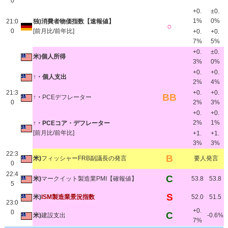
0
+0.
±0.
1%
0%
21:0
独)消費者物価指数【速報値】
○
0
[前月比/前年比]
+0.
+0.
7%
5%
+0.
±0.
米)個人所得
3%
0%
+0.
+0.
↑・個人支出
2%
4%
21:3
+0.
+0.
BB
↑・
PCEデフレーター
0
2%
3%
+0.
+0.
2%
1%
↑・PCEコア・デフレーター
[前月比/前年比]
+1.
+1.
3%
3%
22:3
B
米)
フィッシャーFRB副議長の発言
要人発言
0
22:4
C
米)
マークイット製造業PMI【確報値】
53.8
53.8
5
S
米)
ISM製造業景況指数
52.0
51.5
23:0
+0.
0
C
米)
建設支出
-0.6%
7%