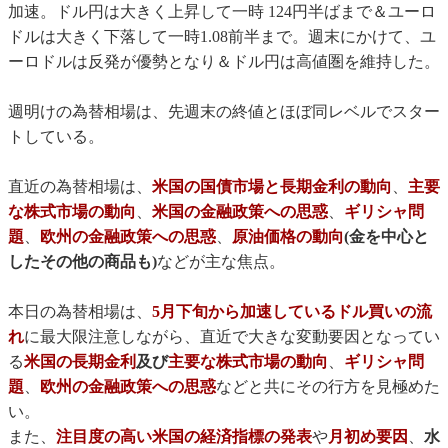
加速。ドル円は大きく上昇して一時 124円半ばまで＆ユーロ
ドルは大きく下落して一時1.08前半まで。週末にかけて、ユ
ーロドルは反発が優勢となり＆ドル円は高値圏を維持した。
週明けの為替相場は、先週末の終値とほぼ同レベルでスター
トしている。
直近の為替相場は、
米国の国債市場と長期金利の動向
、
主要
な株式市場の動向
、
米国の金融政策への思惑
、
ギリシャ問
題
、
欧州の金融政策への思惑
、
原油価格の動向
(金を中心と
したその他の商品も)
などが主な焦点。
本日の為替相場は、
5月下旬から加速しているドル買いの流
れ
に最大限注意しながら、直近で大きな変動要因となってい
る
米国の長期金利
及び
主要な株式市場の動向
、
ギリシャ問
題
、
欧州の金融政策への思惑
などと共にその行方を見極めた
い。
また、
注目度の高い米国の経済指標の発表
や
月初め要因
、
水