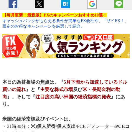
【毎月更新！最新版】FXのキャンペーンおすすめ10選！
キャッシュバックがもらえる条件が簡単なFX会社や、「ザイFX！」
限定のお得なキャンペーンを厳選して紹介。
本日の為替相場の焦点は、『
5月下旬から加速しているドル
買いの流れ
』と『
主要な株式市場
及び
米・長期金利の動
向
』、そして『
注目度の高い米国の経済指標の発表
』にあ
り。
米国の経済指標及びイベントは、
・21時30分：
米)個人所得
/
個人支出
/PCEデフレーター/
PCEコ