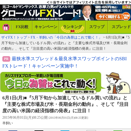
FX比較
キャンペーン
ランキング
スワップ
スプレッド
ザイFX！トップ
>
FX・羊飼いの「今日の為替はこれで動く！」
> 6月1日(月)■『5
月下旬から加速しているドル買いの流れ』と『主要な株式市場及び米・長期金利
の動向』、そして『注目度の高い米国の経済指標の発表』に注目！
最狭水準スプレッド＆最良水準スワップポイントのSBI
FXトレード！キャンペーン実施中！
6月1日(月)■『5月下旬から加速しているドル買いの流れ』と
『主要な株式市場及び米・長期金利の動向』、そして『注目
度の高い米国の経済指標の発表』に注目！
2015年06月01日(月)08:25公開
[2015年06月01日(月)08:25更新]
羊飼い