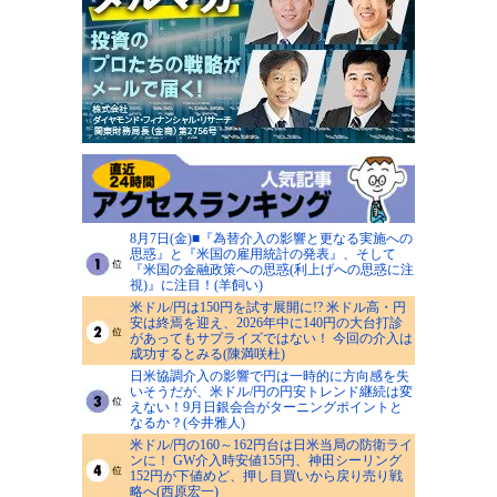
8月7日(金)■『為替介入の影響と更なる実施への
思惑』と『米国の雇用統計の発表』、そして
『米国の金融政策への思惑(利上げへの思惑に注
視)』に注目！(羊飼い)
米ドル/円は150円を試す展開に!? 米ドル高・円
安は終焉を迎え、2026年中に140円の大台打診
があってもサプライズではない！ 今回の介入は
成功するとみる(陳満咲杜)
日米協調介入の影響で円は一時的に方向感を失
いそうだが、米ドル/円の円安トレンド継続は変
えない！9月日銀会合がターニングポイントと
なるか？(今井雅人)
米ドル/円の160～162円台は日米当局の防衛ライ
ンに！ GW介入時安値155円、神田シーリング
152円が下値めど、押し目買いから戻り売り戦
略へ(西原宏一)