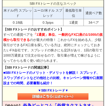
SBI FXトレードの主なスペック
米ドル/円 スプレッ
ユーロ/米ドル スプ
最低取引単
通貨ペア数
ド
レッド
位
0.18銭
0.3pips
1通貨
34ペア
【SBI FXトレードのおすすめポイント】
すべての通貨ペアを
「1通貨」単位、一般的なFX口座の1/1000の規
模から取引できる
のが最大の特徴！ これからFXを始める人、少額
取引ができるFX口座を探している方は、絶対にチェックしておき
たいFX会社です。スプレッドの狭さにも定評があり、1回の取引で
1000万通貨まで注文が出せるので、取引量が増えて稼げるように
なってからも長く使い続けられます。
【SBI FXトレードの関連記事】
■SBI FXトレードのメリット・デメリットを解説！ スプレッド、
スワップポイントなどの他社との比較、キャンペーン情報や口座開
設までの時間、必要書類も紹介！
▼SBI FXトレード▼
外為どっとコム「外貨ネクストネオ」
【総合3位】