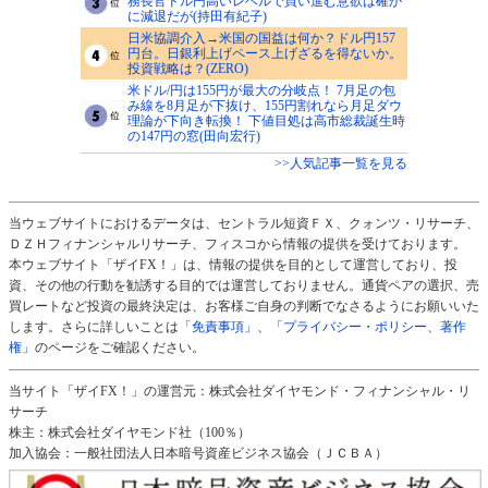
務長官ドル円高いレベルで買い進む意欲は確か
に減退だが(持田有紀子)
日米協調介入→米国の国益は何か？ドル円157
円台。日銀利上げペース上げざるを得ないか。
投資戦略は？(ZERO)
米ドル/円は155円が最大の分岐点！ 7月足の包
み線を8月足が下抜け、155円割れなら月足ダウ
理論が下向き転換！ 下値目処は高市総裁誕生時
の147円の窓(田向宏行)
>>人気記事一覧を見る
当ウェブサイトにおけるデータは、セントラル短資ＦＸ、クォンツ・リサーチ、
ＤＺＨフィナンシャルリサーチ、フィスコから情報の提供を受けております。
本ウェブサイト「ザイFX！」は、情報の提供を目的として運営しており、投
資、その他の行動を勧誘する目的では運営しておりません。通貨ペアの選択、売
買レートなど投資の最終決定は、お客様ご自身の判断でなさるようにお願いいた
します。さらに詳しいことは
「免責事項」
、
「プライバシー・ポリシー、著作
権」
のページをご確認ください。
当サイト「ザイFX！」の運営元：株式会社ダイヤモンド・フィナンシャル・リ
サーチ
株主：株式会社ダイヤモンド社（100％）
加入協会：一般社団法人日本暗号資産ビジネス協会（ＪＣＢＡ）