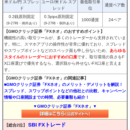
米ドル/円 スプレッ
ユーロ/米ドル スプ
最低取引単
通貨ペア数
ド
レッド
位
0.2銭原則固定
0.3pips原則固定
1000通貨
24ペア
(9-27時・例外あり)
(9-27時・例外あり)
【GMOクリック証券「FXネオ」のおすすめポイント】
機能性の高い取引ツールが、多くのトレーダーから支持されていま
す。特に、スマホアプリの操作性が非常に優れており、スプレッド
やスワップポイントなどのスペック面も申し分ないため、
あらゆる
スタイルのトレーダーにおすすめの口座
です。取引環境の良さをF
X口座選びで優先するなら、選択肢から外せないFX口座と言えま
す。
【GMOクリック証券「FXネオ」の関連記事】
■GMOクリック証券「FXネオ」のメリット・デメリットを解説！
スプレッド、スワップポイントなどの他社との比較、キャンペーン
情報や口座開設までの時間、必要書類も紹介！
▼GMOクリック証券「FXネオ」▼
SBI FXトレード
【総合2位】