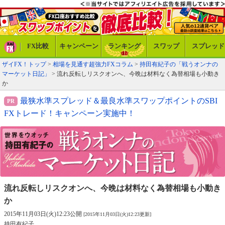
FX比較
キャンペーン
ランキング
スワップ
スプレッド
ザイFX！トップ
>
相場を見通す超強力FXコラム
>
持田有紀子の「戦うオンナの
マーケット日記」
> 流れ反転しリスクオンへ、今晩は材料なく為替相場も小動き
か
最狭水準スプレッド＆最良水準スワップポイントのSBI
FXトレード！キャンペーン実施中！
流れ反転しリスクオンへ、
今晩は材料なく為替相場も小動き
か
2015年11月03日(火)12:23公開
[2015年11月03日(火)12:23更新]
持田有紀子