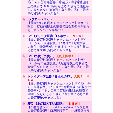
FX！から口座開設後、英ポンド/円1万通貨以
上の取引で5000円がもらえる！ さらに他社か
らのりかえなら2000円！ 取引量に応じて最大
100万円のチャンスも！
FXブロードネット
【最大6万3000円キャッシュバック】当サイト
限定！1万通貨以上の取引で現金3000円がもら
えるキャンペーン実施中！
GMOクリック証券「FXネオ」
ＮＥＷ！
【最大100万4000円キャッシュバック】ザイ
FX！から口座開設後、FXネオで1万通貨以上
の取引で4000円がもらえる！ さらに取引量に
応じて最大100万円のチャンスも！
GMO外貨「外貨ex」
人気上昇中！
【最大100万4000円キャッシュバック】ザイ
FX！から口座開設後、1万通貨以上の取引で
4000円がもらえる！ さらに取引量に応じて最
大100万円のチャンスも！
トレイダーズ証券「みんなのFX」
人気！
Ｎ
ＥＷ！
【最大101万円キャッシュバック】ザイFX！か
ら口座開設後、FX口座で5万通貨以上の取引で
5000円+シストレ口座で5万通貨以上の取引で
5000円がもらえる！ さらに取引量に応じて最
大100万円のチャンスも！
JFX「MATRIX TRADER」
ＮＥＷ！
【小林芳彦レポート＆TradingViewインジと最
大100万5000円】口座開設完了で小林芳彦オリ