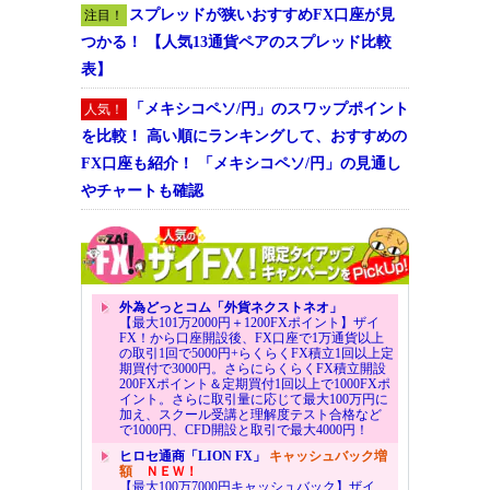
スプレッドが狭いおすすめFX口座が見
注目！
つかる！ 【人気13通貨ペアのスプレッド比較
表】
「メキシコペソ/円」のスワップポイント
人気！
を比較！ 高い順にランキングして、おすすめの
FX口座も紹介！ 「メキシコペソ/円」の見通し
やチャートも確認
外為どっとコム「外貨ネクストネオ」
【最大101万2000円＋1200FXポイント】ザイ
FX！から口座開設後、FX口座で1万通貨以上
の取引1回で5000円+らくらくFX積立1回以上定
期買付で3000円。さらにらくらくFX積立開設
200FXポイント＆定期買付1回以上で1000FXポ
イント。さらに取引量に応じて最大100万円に
加え、スクール受講と理解度テスト合格など
で1000円、CFD開設と取引で最大4000円！
ヒロセ通商「LION FX」
キャッシュバック増
額
ＮＥＷ！
【最大100万7000円キャッシュバック】ザイ