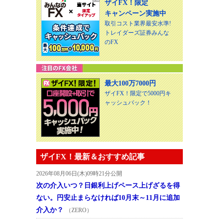
ザイFX！限定
キャンペーン実施中
取引コスト業界最安水準!
トレイダーズ証券みんな
のFX
最大100万7000円
ザイFX！限定で5000円キ
ャッシュバック！
ザイFX！最新＆おすすめ記事
2026年08月06日(木)09時21分公開
次の介入いつ？日銀利上げペース上げざるを得
ない。円安止まらなければ10月末～11月に追加
介入か？
（ZERO）