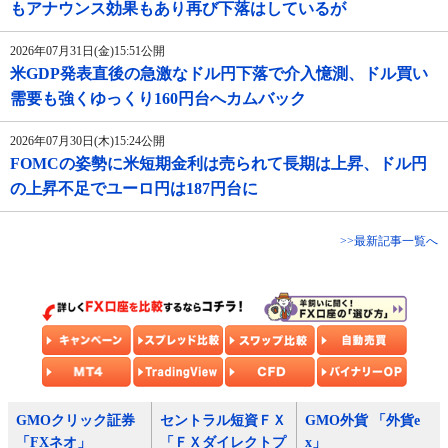
もアナウンス効果もあり再び下落はしているが
2026年07月31日(金)15:51公開
米GDP発表直後の急激なドル円下落で介入憶測、ドル買い
需要も強くゆっくり160円台へカムバック
2026年07月30日(木)15:24公開
FOMCの姿勢に米短期金利は売られて長期は上昇、ドル円
の上昇不足でユーロ円は187円台に
>>最新記事一覧へ
GMOクリック証券
セントラル短資ＦＸ
GMO外貨 「外貨e
「FXネオ」
「ＦＸダイレクトプ
x」