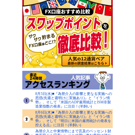
8月5日(水)■『為替介入の影響と更なる実施への
思惑(先週と週明けに実施あり)』と『イラン情
勢』、そして『米国のADP雇用統計とISM非製
造業指数の発表』に注目！(羊飼い)
8月6日(木)■『為替介入の影響と更なる実施への
思惑(先週と週明けに実施あり)』と『イラン情
勢』、そして『明日に米国の雇用統計の発表を
控える点』に注目！(羊飼い)
為替介入と中東情勢にまで言及のベッセント財