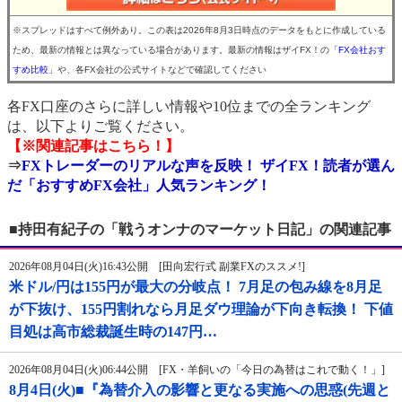
※スプレッドはすべて例外あり。この表は2026年8月3日時点のデータをもとに作成している
ため、最新の情報とは異なっている場合があります。最新の情報はザイFX！の
「FX会社おす
すめ比較」
や、各FX会社の公式サイトなどで確認してください
各FX口座のさらに詳しい情報や10位までの全ランキング
は、以下よりご覧ください。
【※関連記事はこちら！】
⇒
FXトレーダーのリアルな声を反映！ ザイFX！読者が選ん
だ「おすすめFX会社」人気ランキング！
■持田有紀子の「戦うオンナのマーケット日記」の関連記事
2026年08月04日(火)16:43公開 [田向宏行式 副業FXのススメ!]
米ドル/円は155円が最大の分岐点！ 7月足の包み線を8月足
が下抜け、155円割れなら月足ダウ理論が下向き転換！ 下値
目処は高市総裁誕生時の147円…
2026年08月04日(火)06:44公開 [FX・羊飼いの「今日の為替はこれで動く！」]
8月4日(火)■『為替介入の影響と更なる実施への思惑(先週と