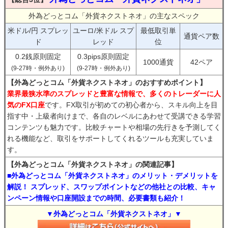
外為どっとコム「外貨ネクストネオ」の主なスペック
米ドル/円 スプレッ
ユーロ/米ドル スプ
最低取引単
通貨ペア数
ド
レッド
位
0.2銭原則固定
0.3pips原則固定
1000通貨
42ペア
(9-27時・例外あり)
(9-27時・例外あり)
【外為どっとコム「外貨ネクストネオ」のおすすめポイント】
業界最狭水準のスプレッドと豊富な情報で、多くのトレーダーに人
気のFX口座
です。FX取引が初めての初心者から、スキル向上を目
指す中・上級者向けまで、各自のレベルにあわせて受講できる学習
コンテンツも魅力です。比較チャートや相場の先行きを予測してく
れる機能など、取引をサポートしてくれるツールも充実していま
す。
【外為どっとコム「外貨ネクストネオ」の関連記事】
■外為どっとコム「外貨ネクストネオ」のメリット・デメリットを
解説！ スプレッド、スワップポイントなどの他社との比較、キャ
ンペーン情報や口座開設までの時間、必要書類も紹介！
▼外為どっとコム「外貨ネクストネオ」▼