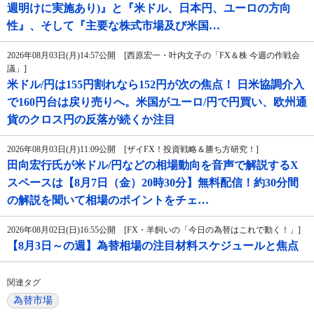
週明けに実施あり)』と『米ドル、日本円、ユーロの方向
性』、そして『主要な株式市場及び米国…
2026年08月03日(月)14:57公開 [西原宏一・叶内文子の「FX＆株 今週の作戦会
議」]
米ドル/円は155円割れなら152円が次の焦点！ 日米協調介入
で160円台は戻り売りへ。米国がユーロ/円で円買い、欧州通
貨のクロス円の反落が続くか注目
2026年08月03日(月)11:09公開 [ザイFX！投資戦略＆勝ち方研究！]
田向宏行氏が米ドル/円などの相場動向を音声で解説するX
スペースは【8月7日（金）20時30分】無料配信！約30分間
の解説を聞いて相場のポイントをチェ…
2026年08月02日(日)16:55公開 [FX・羊飼いの「今日の為替はこれで動く！」]
【8月3日～の週】為替相場の注目材料スケジュールと焦点
関連タグ
為替市場