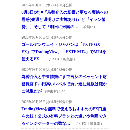
2026年08月06日(木)06時50分公開
8月6日(木)■『為替介入の影響と更なる実施への
思惑(先週と週明けに実施あり)』と『イラン情
勢』、そして『明日に米国の…
（羊飼い）
2026年08月05日(水)13時56分公開
ゴールデンウェイ・ジャパンは「FXTF GX-
FX」でTradingView、「FXTF MT4」でMT4を
使えるFX…
（ザイFX！編集部）
2026年08月05日(水)13時33分公開
為替介入と中東情勢にまで言及のベッセント財
務長官ドル円高いレベルで買い進む意欲は確か
に減退だが
（持田有紀子）
2026年08月05日(水)13時10分公開
TradingViewを無料で使えるおすすめのFX口座
を比較！公式の有料プランとの違いや利用でき
るインジケーターの数な…
（ザイFX！編集部）