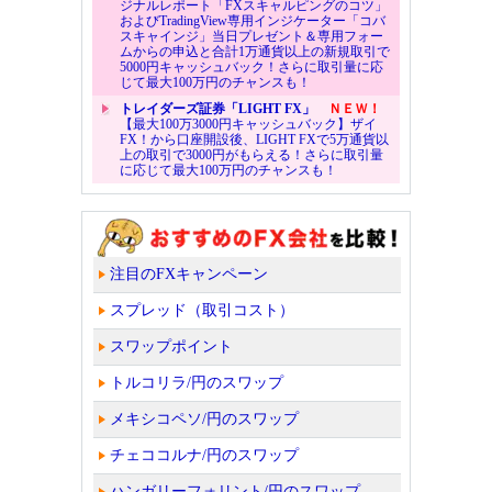
ジナルレポート「FXスキャルピングのコツ」
およびTradingView専用インジケーター「コバ
スキャインジ」当日プレゼント＆専用フォー
ムからの申込と合計1万通貨以上の新規取引で
5000円キャッシュバック！さらに取引量に応
じて最大100万円のチャンスも！
トレイダーズ証券「LIGHT FX」
ＮＥＷ！
【最大100万3000円キャッシュバック】ザイ
FX！から口座開設後、LIGHT FXで5万通貨以
上の取引で3000円がもらえる！さらに取引量
に応じて最大100万円のチャンスも！
注目のFXキャンペーン
スプレッド（取引コスト）
スワップポイント
トルコリラ/円のスワップ
メキシコペソ/円のスワップ
チェココルナ/円のスワップ
ハンガリーフォリント/円のスワップ