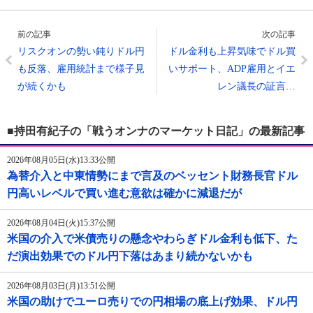
前の記事
次の記事
リスクオンの勢い鈍りドル円
ドル金利も上昇気味でドル買
も反落、雇用統計まで様子見
いサポート、ADP雇用とイエ
が続くかも
レン議長の証言…
■持田有紀子の「戦うオンナのマーケット日記」の最新記事
2026年08月05日(水)13:33公開
為替介入と中東情勢にまで言及のベッセント財務長官ドル
円高いレベルで買い進む意欲は確かに減退だが
2026年08月04日(火)15:37公開
米国の介入で米債売りの懸念やわらぎドル金利も低下、た
だ演出効果でのドル円下落はあまり続かないかも
2026年08月03日(月)13:51公開
米国の助けでユーロ売りでの円相場の底上げ効果、ドル円