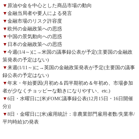
▼
原油や金を中心とした商品市場の動向
▼
金融当局者や要人による発言
▼
金融市場のリスク許容度
▼
欧州の金融政策への思惑
▼
中国の景気動向への思惑
▼
日本の金融政策への思惑
▼
今週(1/4～)に→米国の議事録公表が予定(主要国の金融政
策発表の予定はない)
▼
来週(1/11～)に→英国の金融政策発表が予定(主要国の議事
録公表の予定はない)
▼
年末・年始要因(月初め＆四半期初め＆年初め、市場参加
者が少なくチョッピーな動きになりやすい、etc.)
▼
6日・水曜日に[米)FOMC議事録公表(12月15日・16日開催
分)]
▼
8日・金曜日に[米)雇用統計：非農業部門雇用者数/失業率/
平均時給]の発表