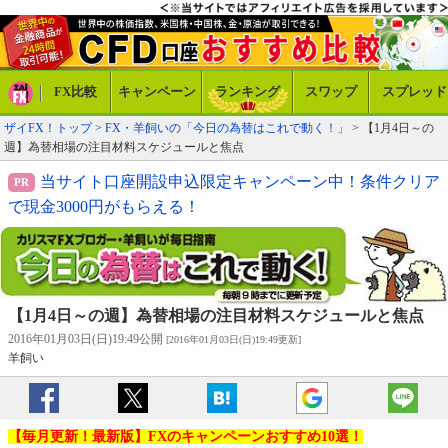
FX比較
キャンペーン
ランキング
スワップ
スプレッド
ザイFX！トップ
>
FX・羊飼いの「今日の為替はこれで動く！」
> 【1月4日～の
週】為替相場の注目材料スケジュールと焦点
当サイト口座開設申込限定キャンペーン中！条件クリア
で現金3000円がもらえる！
【1月4日～の週】為替相場の注目材料スケジュールと焦点
2016年01月03日(日)19:49公開
[2016年01月03日(日)19:49更新]
羊飼い
【毎月更新！最新版】FXのキャンペーンおすすめ10選！