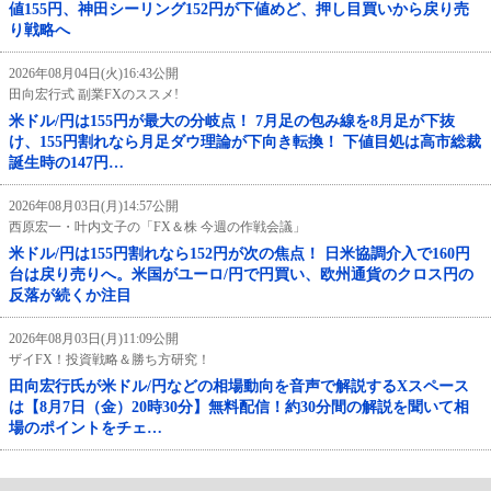
値155円、神田シーリング152円が下値めど、押し目買いから戻り売
り戦略へ
2026年08月04日(火)16:43公開
田向宏行式 副業FXのススメ!
米ドル/円は155円が最大の分岐点！ 7月足の包み線を8月足が下抜
け、155円割れなら月足ダウ理論が下向き転換！ 下値目処は高市総裁
誕生時の147円…
2026年08月03日(月)14:57公開
西原宏一・叶内文子の「FX＆株 今週の作戦会議」
米ドル/円は155円割れなら152円が次の焦点！ 日米協調介入で160円
台は戻り売りへ。米国がユーロ/円で円買い、欧州通貨のクロス円の
反落が続くか注目
2026年08月03日(月)11:09公開
ザイFX！投資戦略＆勝ち方研究！
田向宏行氏が米ドル/円などの相場動向を音声で解説するXスペース
は【8月7日（金）20時30分】無料配信！約30分間の解説を聞いて相
場のポイントをチェ…