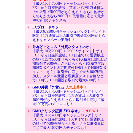
【最大100万7000円キャッシュバック】ザイ
FX！から口座開設後、英ポンド/円1万通貨以
上の取引で5000円がもらえる！ さらに他社か
らのりかえなら2000円！ 取引量に応じて最大
100万円のチャンスも！
FXブロードネット
【最大6万3000円キャッシュバック】当サイト
限定！1万通貨以上の取引で現金3000円がもら
えるキャンペーン実施中！
外為どっとコム「外貨ネクストネオ」
【最大101万2000円＋1200FXポイント】ザイ
FX！から口座開設後、FX口座で1万通貨以上
の取引1回で5000円+らくらくFX積立1回以上定
期買付で3000円。さらにらくらくFX積立開設
200FXポイント＆定期買付1回以上で1000FXポ
イント。さらに取引量に応じて最大100万円に
加え、スクール受講と理解度テスト合格など
で1000円、CFD開設と取引で最大4000円！
GMO外貨「外貨ex」
人気上昇中！
【最大100万4000円キャッシュバック】ザイ
FX！から口座開設後、1万通貨以上の取引で
4000円がもらえる！ さらに取引量に応じて最
大100万円のチャンスも！
GMOクリック証券「FXネオ」
ＮＥＷ！
【最大100万4000円キャッシュバック】ザイ
FX！から口座開設後、FXネオで1万通貨以上
の取引で4000円がもらえる！ さらに取引量に
応じて最大100万円のチャンスも！