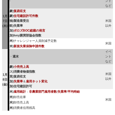
-
ント
など
豪)
貿易収支
豪)
住宅建設許可件数
1月
独)製造業受注
米国
7日
欧)失業率
以外
(木)
加)
ポロズBOC総裁の発言
加)Ivey購買部協会指数
米)
チャレンジャー人員削減予定数
米国
米)
新規失業保険申請件数
イベ
・
週末
ント
など
豪)
小売売上高
ス)消費者物価指数
米国
1月
英)貿易収支
以外
8日
加)
失業率
＆
雇用ネット変化
(金)
加)住宅建設許可
米)
雇用統計
：
非農業部門雇用者数
/
失業率
/
平均時給
米)
卸売在庫
米国
米)
卸売売上高
米)
消費者信用残高