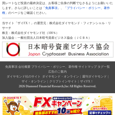
買レートなど投資の最終決定は、お客様ご自身の判断でなさるようにお願いいた
します。さらに詳しいことは
「免責事項」
、
「プライバシー・ポリシー、著作
権」
のページをご確認ください。
当サイト「ザイFX！」の運営元：株式会社ダイヤモンド・フィナンシャル・リ
サーチ
株主：株式会社ダイヤモンド社（100％）
加入協会：一般社団法人日本暗号資産ビジネス協会（ＪＣＢＡ）
免責事項
会社概要
プライバシー・ポリシー、著作権
サイトマップ
タグ一覧
広告のご案内
ダイヤモンド社のサイト
ダイヤモンド・オンライン
|
週刊ダイヤモンド
|
ザイ・オンライン
|
クリプトインサイト
|
ザイFX！
2026 Diamond Financial Research,Inc All Rights Reserved.