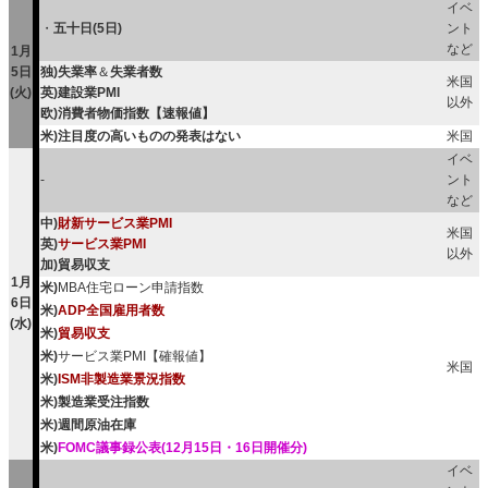
イベ
・
五十日(5日)
ント
など
1月
5日
独)失業率
＆
失業者数
米国
(火)
英)建設業PMI
以外
欧)消費者物価指数【速報値】
米)注目度の高いものの発表はない
米国
イベ
-
ント
など
中)
財新サービス業PMI
米国
英)
サービス業PMI
以外
加)貿易収支
1月
米)
MBA住宅ローン申請指数
6日
米)
ADP全国雇用者数
(水)
米)
貿易収支
米)
サービス業PMI【確報値】
米国
米)
ISM非製造業景況指数
米)製造業受注指数
米)週間原油在庫
米)
FOMC議事録公表(12月15日・16日開催分)
イベ