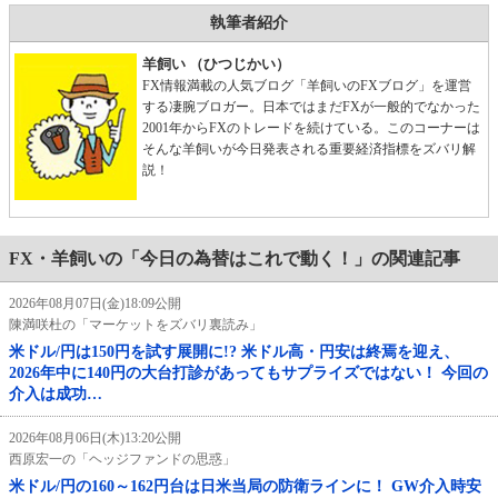
執筆者紹介
羊飼い （ひつじかい）
FX情報満載の人気ブログ「羊飼いのFXブログ」を運営
する凄腕ブロガー。日本ではまだFXが一般的でなかった
2001年からFXのトレードを続けている。このコーナーは
そんな羊飼いが今日発表される重要経済指標をズバリ解
説！
FX・羊飼いの「今日の為替はこれで動く！」の関連記事
2026年08月07日(金)18:09公開
陳満咲杜の「マーケットをズバリ裏読み」
米ドル/円は150円を試す展開に!? 米ドル高・円安は終焉を迎え、
2026年中に140円の大台打診があってもサプライズではない！ 今回の
介入は成功…
2026年08月06日(木)13:20公開
西原宏一の「ヘッジファンドの思惑」
米ドル/円の160～162円台は日米当局の防衛ラインに！ GW介入時安