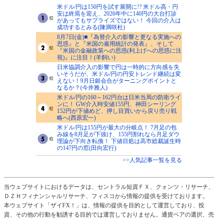
米ドル/円は150円を試す展開に!? 米ドル高・円
安は終焉を迎え、2026年中に140円の大台打診
があってもサプライズではない！ 今回の介入は
成功するとみる(陳満咲杜)
8月7日(金)■『為替介入の影響と更なる実施への
思惑』と『米国の雇用統計の発表』、そして
『米国の金融政策への思惑(利上げへの思惑に注
視)』に注目！(羊飼い)
日米協調介入の影響で円は一時的に方向感を失
いそうだが、米ドル/円の円安トレンド継続は変
えない！9月日銀会合がターニングポイントと
なるか？(今井雅人)
米ドル/円の160～162円台は日米当局の防衛ライ
ンに！ GW介入時安値155円、神田シーリング
152円が下値めど、押し目買いから戻り売り戦
略へ(西原宏一)
米ドル/円は155円が最大の分岐点！ 7月足の包
み線を8月足が下抜け、155円割れなら月足ダウ
理論が下向き転換！ 下値目処は高市総裁誕生時
の147円の窓(田向宏行)
>>人気記事一覧を見る
当ウェブサイトにおけるデータは、セントラル短資ＦＸ、クォンツ・リサーチ、
ＤＺＨフィナンシャルリサーチ、フィスコから情報の提供を受けております。
本ウェブサイト「ザイFX！」は、情報の提供を目的として運営しており、投
資、その他の行動を勧誘する目的では運営しておりません。通貨ペアの選択、売