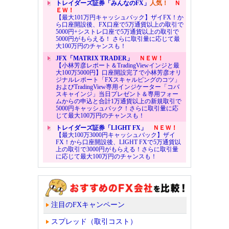
トレイダーズ証券「みんなのFX」
人気！
Ｎ
ＥＷ！
【最大101万円キャッシュバック】ザイFX！か
ら口座開設後、FX口座で5万通貨以上の取引で
5000円+シストレ口座で5万通貨以上の取引で
5000円がもらえる！ さらに取引量に応じて最
大100万円のチャンスも！
JFX「MATRIX TRADER」
ＮＥＷ！
【小林芳彦レポート＆TradingViewインジと最
大100万5000円】口座開設完了で小林芳彦オリ
ジナルレポート「FXスキャルピングのコツ」
およびTradingView専用インジケーター「コバ
スキャインジ」当日プレゼント＆専用フォー
ムからの申込と合計1万通貨以上の新規取引で
5000円キャッシュバック！さらに取引量に応
じて最大100万円のチャンスも！
トレイダーズ証券「LIGHT FX」
ＮＥＷ！
【最大100万3000円キャッシュバック】ザイ
FX！から口座開設後、LIGHT FXで5万通貨以
上の取引で3000円がもらえる！さらに取引量
に応じて最大100万円のチャンスも！
注目のFXキャンペーン
スプレッド（取引コスト）