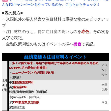
んなFXキャンペーンをやっているのか、こちらからチェック！
■表の見方■
・米国以外の要人発言や注目材料は重要な物のみピックアッ
プ
・注目材料のうち、特に注目度の高いものを
赤色
、その次を
太字
で表記。
・金融政策関連のものはイベントの欄へ
桃色
で表記。
経済指標＆注目材料＆イベント
・
多くの国で年末・年始の休場明けで年初め＆四半期初め＆月初め
イベ
(2016年1月の最初の営業日)
ント
・
ニュージーランドが祝日で休場
など
・
週明け
1月
中)
財新製造業PMI
米国
4日
英)
製造業PMI
以外
(月)
独)消費者物価指数【速報値】
米)
製造業PMI【確報値】
米)
ISM製造業景況指数
米国
米)
建設支出