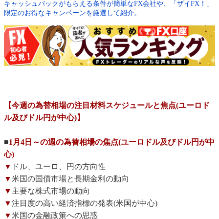
キャッシュバックがもらえる条件が簡単なFX会社や、「ザイFX！」
限定のお得なキャンペーンを厳選して紹介。
【今週の為替相場の注目材料スケジュールと焦点(ユーロド
ル及びドル円が中心)】
■
1月4日～の週の為替相場の焦点(ユーロドル及びドル円が中
心)
▼
ドル、ユーロ、円の方向性
▼
米国の国債市場と長期金利の動向
▼
主要な株式市場の動向
▼
注目度の高い経済指標の発表(米国が中心)
▼
米国の金融政策への思惑