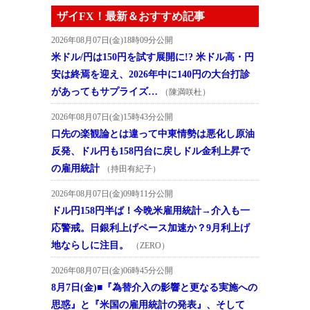
ザイFX！最新＆おすすめ記事
2026年08月07日(金)18時09分公開
米ドル/円は150円を試す展開に!? 米ドル高・円
安は終焉を迎え、2026年中に140円の大台打診
があってもサプライズ…
（陳満咲杜）
2026年08月07日(金)15時43分公開
口先の楽観論とは違って中東情勢は悪化し原油
反発、ドル円も158円台に戻しドル金利上昇で
の雇用統計
（持田有紀子）
2026年08月07日(金)09時11分公開
ドル円158円半ば！今晩米雇用統計→介入も一
応警戒。日銀利上げペース加速か？9月利上げ
地ならしに注目。
（ZERO）
2026年08月07日(金)06時45分公開
8月7日(金)■『為替介入の影響と更なる実施への
思惑』と『米国の雇用統計の発表』、そして