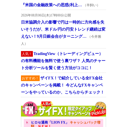
『米国の金融政策への思惑(利上…
（羊飼い）
2026年08月06日(木)17時00分公開
日米協調介入の影響で円は一時的に方向感を失
いそうだが、米ドル/円の円安トレンド継続は変
えない！9月日銀会合がターニング…
（今井雅
人）
TradingView（トレーディングビュー）
人気！
の有料機能を無料で使う裏ワザ？ 人気のチャー
ト分析ツールを賢く使う方法がココに！
ザイFX！で紹介している全FX会社
おすすめ！
のキャンペーンを掲載！ 今どんなFXキャンペ
ーンをやっているのか、こちらからチェック！
ヒロセ通商「LION FX」
キャッシュバック増
額
ＮＥＷ！