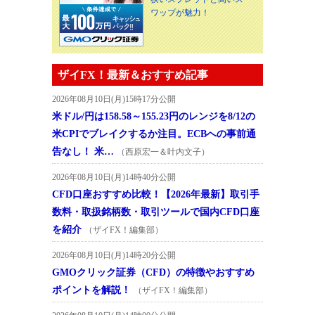
ワップが魅力！
ザイFX！最新＆おすすめ記事
2026年08月10日(月)15時17分公開
米ドル/円は158.58～155.23円のレンジを8/12の
米CPIでブレイクするか注目。ECBへの事前通
告なし！ 米…
（西原宏一＆叶内文子）
2026年08月10日(月)14時40分公開
CFD口座おすすめ比較！【2026年最新】取引手
数料・取扱銘柄数・取引ツールで国内CFD口座
を紹介
（ザイFX！編集部）
2026年08月10日(月)14時20分公開
GMOクリック証券（CFD）の特徴やおすすめ
ポイントを解説！
（ザイFX！編集部）