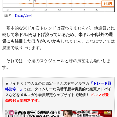
（出所：
TradingView
）
基本的な米ドル安トレンドは変わりませんが、他通貨と比
較して
米ドル/円は下げ渋っているため、米ドル/円以外の通
貨にも注目したほうがいいかも
しれません。これについては
展望で取り上げます。
それでは、今週のスケジュールと株の展望をお願いしま
す。
★ザイＦＸ！で人気の西原宏一さんの有料メルマガ
「トレード戦
略指令！」
では、
タイムリーな為替予想や実践的な売買アドバイ
スなどをメルマガや会員限定ウェブサイトで配信！
メルマガ登
録後10日間無料です。