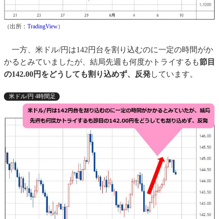
（出所：
TradingView
）
一方、米ドル/円は142円台を割り込むのに一定の時間がか
かるとみていましたが、結局先週も何度かトライするも
節目
の142.00円をどうしても割り込めず、反発
しています。
米ドル/円 4時間足