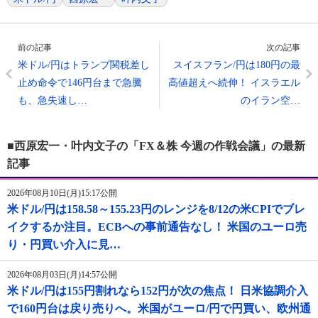
前の記事
次の記事
米ドル/円はトランプ関税差し
スイスフラン/円は180円の最
止め命令で146円台まで急騰
高値超えへ続伸！ イスラエル
も、急失速し…
のイラン空…
■西原宏一・叶内文子の「FX＆株 今週の作戦会議」の最新
記事
2026年08月10日(月)15:17公開
米ドル/円は158.58～155.23円のレンジを8/12の米CPIでブレ
イクするか注目。ECBへの事前通告なし！ 米国のユーロ売
り・円買い介入に見…
2026年08月03日(月)14:57公開
米ドル/円は155円割れなら152円が次の焦点！ 日米協調介入
で160円台は戻り売りへ。米国がユーロ/円で円買い、欧州通