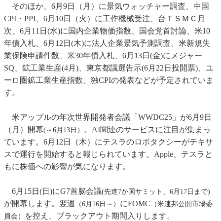
そのほか、6月9日（月）に景気ウォッチャー調査、中国
CPI・PPI、6月10日（火）に工作機械受注、台ＴＳＭＣ月
次、6月11日(水)に国内企業物価指数、国会党首討論、米10
年債入札、6月12日(木)に法人企業景気予測調査、米新規失
業保険申請件数、米30年債入札、6月13日(金)にメジャー
SQ、鉱工業生産(4月)、東京都議選告示(6月22日投開票)、ユ
ーロ圏鉱工業生産指数、独CPIの発表などが予定されていま
す。
米アップルの年次世界開発者会議「WWDC25」が6月9日
（月）開幕
。AI関連のサービスに注目が集まっ
(～6月13日）
ています。6月12日（木）にテスラのロボタクシーがテキサ
スで運行を開始すると報じられています。Apple、テスラと
もに株価への影響が気になります。
6月15日(日)にG7首脳会議
(先進7か国サミット、6月17日まで)
が開幕します。翌週
にFOMC
（6月16日～）
（米連邦公開市場委
を控え、ブラックアウト期間入りします。
員会）