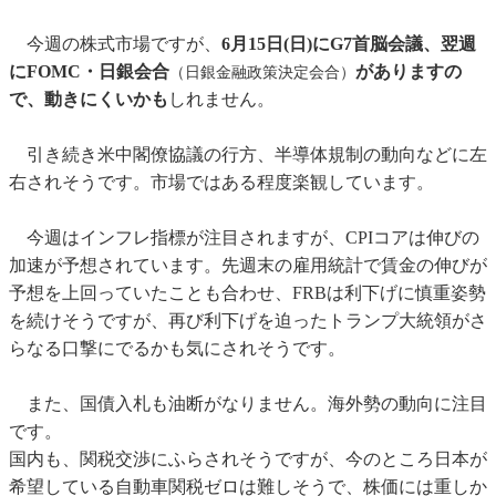
今週の株式市場ですが、
6月15日(日)にG7首脳会議、翌週
にFOMC・日銀会合
がありますの
（日銀金融政策決定会合）
で、動きにくいかも
しれません。
引き続き米中閣僚協議の行方、半導体規制の動向などに左
右されそうです。市場ではある程度楽観しています。
今週はインフレ指標が注目されますが、CPIコアは伸びの
加速が予想されています。先週末の雇用統計で賃金の伸びが
予想を上回っていたことも合わせ、FRBは利下げに慎重姿勢
を続けそうですが、再び利下げを迫ったトランプ大統領がさ
らなる口撃にでるかも気にされそうです。
また、国債入札も油断がなりません。海外勢の動向に注目
です。
国内も、関税交渉にふらされそうですが、今のところ日本が
希望している自動車関税ゼロは難しそうで、株価には重しか