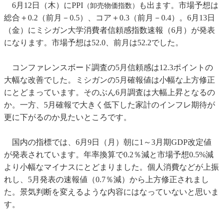
6月12日（木）にPPI
も出ます。市場予想は
（卸売物価指数）
総合＋0.2（前月－0.5）、コア＋0.3（前月－0.4）。6月13日
（金）にミシガン大学消費者信頼感指数速報（6月）が発表
になります。市場予想は52.0、前月は52.2でした。
コンファレンスボード調査の5月信頼感は12.3ポイントの
大幅な改善でした。ミシガンの5月確報値は小幅な上方修正
にとどまっています。そのぶん6月調査は大幅上昇となるの
か。一方、5月確報で大きく低下した家計のインフレ期待が
更に下がるのか見たいところです。
国内の指標では、6月9日（月）朝に1～3月期GDP改定値
が発表されています。年率換算で0.2％減と市場予想0.5%減
より小幅なマイナスにとどまりました。個人消費などが上振
れし、5月発表の速報値（0.7％減）から上方修正されまし
た。景気判断を変えるような内容にはなっていないと思いま
す。