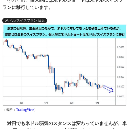
そのため、
個人的には米ドルショートは米ドル/スイスフ
ランに移行
しています。
米ドル/スイスフラン 日足
（出所：
TradingView
）
対円でも米ドル弱気のスタンスは変わっていませんが、米