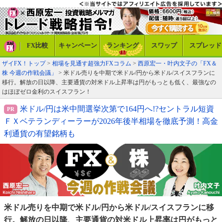
FX比較
キャンペーン
ランキング
スワップ
スプレッド
ザイFX！トップ
>
相場を見通す超強力FXコラム
>
西原宏一・叶内文子の「FX＆
株 今週の作戦会議」
> 米ドル売りを中期で米ドル/円から米ドル/スイスフランに
移行。解放の日以降、主要通貨の対米ドル上昇率は円がもっとも低く、最強なの
はほぼゼロ金利のスイスフラン！
米ドル/円は米中間選挙次第で164円へ!?セントラル短資
ＦＸベテランディーラーが2026年後半相場を徹底予測！高金
利通貨の有望銘柄も
米ドル売りを中期で米ドル/円から米ドル/スイスフランに
移
行。解放の日以降、主要通貨の対米ドル上昇率は円がも
っと