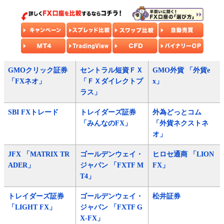
GMOクリック証券
セントラル短資ＦＸ
GMO外貨 「外貨e
「FXネオ」
「ＦＸダイレクトプ
x」
ラス」
SBI FXトレード
トレイダーズ証券
外為どっとコム
「みんなのFX」
「外貨ネクストネ
オ」
JFX 「MATRIX TR
ゴールデンウェイ・
ヒロセ通商 「LION
ADER」
ジャパン 「FXTF M
FX」
T4」
トレイダーズ証券
ゴールデンウェイ・
松井証券
「LIGHT FX」
ジャパン 「FXTF G
X-FX」