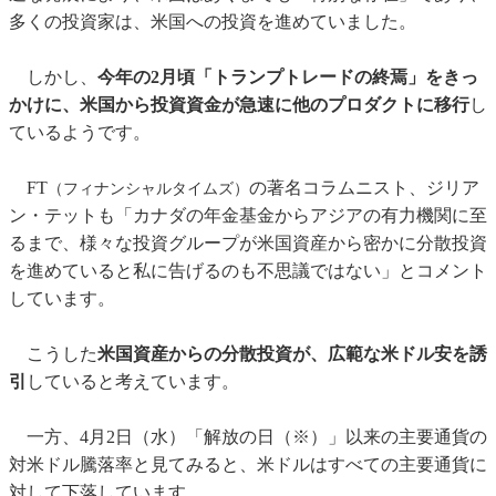
多くの投資家は、米国への投資を進めていました。
しかし、
今年の2月頃「トランプトレードの終焉」をきっ
かけに、米国から投資資金が急速に他のプロダクトに移行
し
ているようです。
FT
の著名コラムニスト、ジリア
（フィナンシャルタイムズ）
ン・テットも「カナダの年金基金からアジアの有力機関に至
るまで、様々な投資グループが米国資産から密かに分散投資
を進めていると私に告げるのも不思議ではない」とコメント
しています。
こうした
米国資産からの分散投資が、広範な米ドル安を誘
引
していると考えています。
一方、4月2日（水）「解放の日（※）」以来の主要通貨の
対米ドル騰落率と見てみると、米ドルはすべての主要通貨に
対して下落しています。