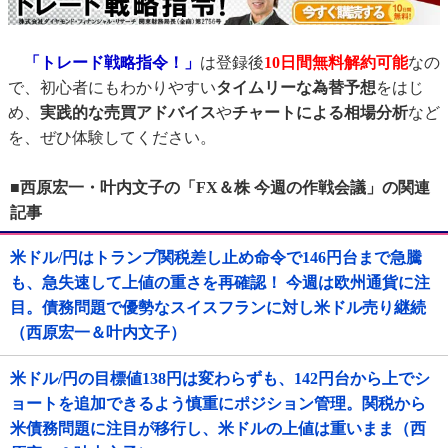
「トレード戦略指令！」
は登録後
10日間
無料解約可能
なの
で、初心者にもわかりやすい
タイムリーな為替予想
をはじ
め、
実践的な売買アドバイス
や
チャートによる相場分析
など
を、ぜひ体験してください。
■西原宏一・叶内文子の「FX＆株 今週の作戦会議」の関連
記事
米ドル/円はトランプ関税差し止め命令で146円台まで急騰
も、急失速して上値の重さを再確認！ 今週は欧州通貨に注
目。債務問題で優勢なスイスフランに対し米ドル売り継続
（西原宏一＆叶内文子）
米ドル/円の目標値138円は変わらずも、142円台から上でシ
ョートを追加できるよう慎重にポジション管理。関税から
米債務問題に注目が移行し、米ドルの上値は重いまま（西