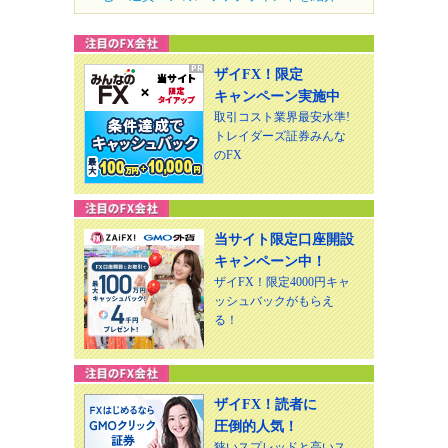
ザイFX！限定
キャンペーン実施中
取引コスト業界最安水準!
トレイダーズ証券みんな
のFX
当サイト限定口座開設
キャンペーン中！
ザイFX！限定4000円キャ
ッシュバックがもらえ
る！
ザイFX！読者に
圧倒的人気！
狭いスプレッドと高いス