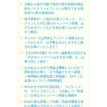
少額から取引可能で損失や取引時間が限定
的なバイナリーオプションが取引できる国
内全7口座を徹底比較。
毎月更新中！人気FX口座ランキング。 ラン
クインしたFX口座のキャンペーン情報、お
すすめポイントなどを初心者にもわかりや
すく解説。
ザイFX！では簡単なアンケート調査を行な
っております。お手数おかけしますがご協
力をお願いいたします！
【2026年8月版】ザイFX！編集部が注目する
「FXのキャンペーンおすすめ10選」を、記
事で詳しく紹介！
なぜあなたのダウ理論は機能しないのか？
田向宏行が導く「ダウ理論マスター講座」
～時間軸の基礎知識と実践編～ 【9/5（土）
会場+オンライン同時開催】
MT4おすすめFX口座比較！「スプレッド」
や「スワップポイント」で比較して一覧表
に！お得なキャンペーン情報も掲載中。
約40口座を調査して比較！高金利通貨を含
む12通貨ペアのスワップポイントを紹介！