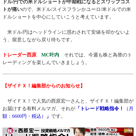
ドル/円での米ドルショートが中期戦になるとスワップコス
トが痛い
ので、米ドル/スイスフランかユーロ/米ドルでの米
ドルショートを中心にしていこうと考えています。
米ドル/円はヘッドラインに惑わされて安値を叩かないよ
う、留意しながら戻り待ちです。
トレーダー西原
MC叶内
それでは、今週も株と為替のト
レーディングを楽しんでいきましょう。
【ザイＦＸ！編集部からのお知らせ】
ザイＦＸ！で人気の西原宏一さんと、ザイＦＸ！編集部が
お届けする有料メルマガ、それが
「トレード戦略指令！
（月
額：6600円・税込）
」
です。