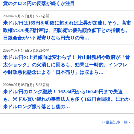
貨のクロス円の反落が続くか注目
2026年07月27日(月)15:22公開
米ドル/円は165円を明確に超えれば上昇が加速しそう。高市
政権の370兆円計画は、円防衛の優先順位低下との指摘も。
日銀会合がハト派寄りなら円売りの号…
2026年07月14日(火)10:22公開
米ドル/円の上昇傾向は変わらず！ 片山財務相や政府が「骨
太ショック」の火消しに回るも、効果は一時的。インフレ
や財政悪化懸念による「日本売り」は収まら…
2026年07月06日(月)15:33公開
米ドル/円のロング継続！ 162.84円から160.49円まで失速
も、米ドル買い遅れの事業法人も多く162円台回復。にわか
米ドルロング振り落とし後の…
>>最新記事一覧へ