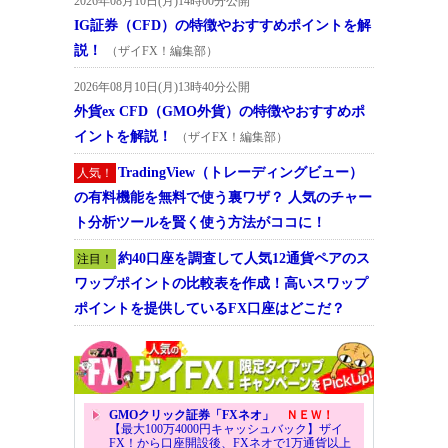
2026年08月10日(月)14時00分公開
IG証券（CFD）の特徴やおすすめポイントを解
説！
（ザイFX！編集部）
2026年08月10日(月)13時40分公開
外貨ex CFD（GMO外貨）の特徴やおすすめポ
イントを解説！
（ザイFX！編集部）
TradingView（トレーディングビュー）
人気！
の有料機能を無料で使う裏ワザ？ 人気のチャー
ト分析ツールを賢く使う方法がココに！
約40口座を調査して人気12通貨ペアのス
注目！
ワップポイントの比較表を作成！高いスワップ
ポイントを提供しているFX口座はどこだ？
GMOクリック証券「FXネオ」
ＮＥＷ！
【最大100万4000円キャッシュバック】ザイ
FX！から口座開設後、FXネオで1万通貨以上