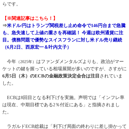
らです。
【※関連記事はこちら！】
⇒
米ドル/円はトランプ関税差し止め命令で146円台まで急騰
も、急失速して上値の重さを再確認！ 今週は欧州通貨に注
目。債務問題で優勢なスイスフランに対し米ドル売り継続
（6月2日、西原宏一＆叶内文子）
今年
はファンダメンタルズよりも、政治がマー
（2025年）
ケットの鍵を握っている相場展開が多いのですが、さすがに
6月5日（木）のECBの金融政策決定会合は注目
されていま
した。
ECBは8回目となる利下げを実施。声明では「インフレ率
は現在、中期目標である2％付近にある」と指摘されまし
た。
ラガルドECB総裁は「利下げ局面の終わりに差し掛かって