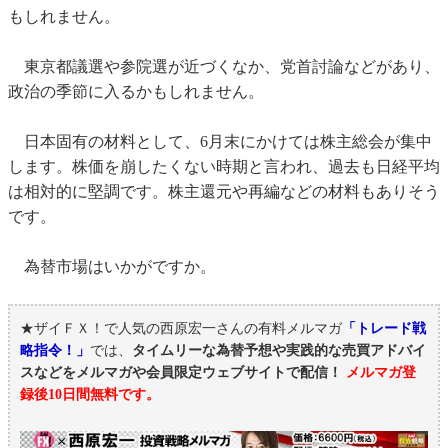
もしれません。
東京都議選や参院選が近づくなか、党首討論などがあり、
政治の季節に入るかもしれません。
日本固有の材料として、6月末にかけては株主総会が集中
します。株価を崩したくない時期と言われ、過去も日経平均
は相対的に堅調です。株主還元や再編などの材料もありそう
です。
為替市場はいかがですか。
★ザイＦＸ！で人気の西原宏一さんの有料メルマガ
「トレード戦
略指令！」
では、
タイムリーな為替予想や実践的な売買アドバイ
スなどをメルマガや会員限定ウェブサイトで配信！
メルマガ登
録後10日間無料です。