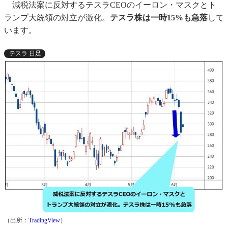
減税法案に反対するテスラCEOのイーロン・マスクとト
ランプ大統領の対立が激化。
テスラ株は一時15%も急落
して
います。
テスラ 日足
（出所：
TradingView
）