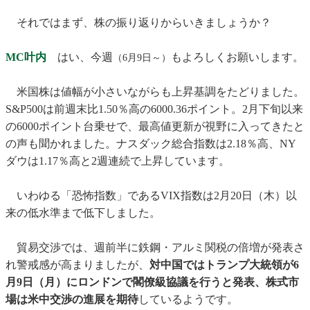
それではまず、株の振り返りからいきましょうか？
MC叶内
はい、今週
もよろしくお願いします。
（6月9日～）
米国株は値幅が小さいながらも上昇基調をたどりました。
S&P500は前週末比1.50％高の6000.36ポイント。2月下旬以来
の6000ポイント台乗せで、最高値更新が視野に入ってきたと
の声も聞かれました。ナスダック総合指数は2.18％高、NY
ダウは1.17％高と2週連続で上昇しています。
いわゆる「恐怖指数」であるVIX指数は2月20日（木）以
来の低水準まで低下しました。
貿易交渉では、週前半に鉄鋼・アルミ関税の倍増が発表さ
れ警戒感が高まりましたが、
対中国ではトランプ大統領が6
月9日（月）にロンドンで閣僚級協議を行うと発表、株式市
場は米中交渉の進展を期待
しているようです。