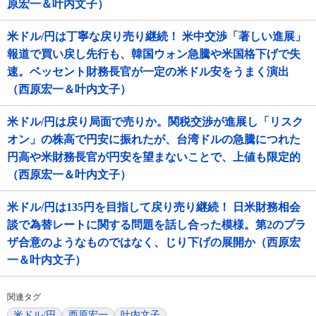
原宏一＆叶内文子）
米ドル/円は丁寧な戻り売り継続！ 米中交渉「著しい進展」
報道で買い戻し先行も、韓国ウォン急騰や米国格下げで失
速。ベッセント財務長官が一定の米ドル安をうまく演出
（西原宏一＆叶内文子）
米ドル/円は戻り局面で売りか。関税交渉が進展し「リスク
オン」の株高で円安に振れたが、台湾ドルの急騰につれた
円高や米財務長官が円安を望まないことで、上値も限定的
（西原宏一＆叶内文子）
米ドル/円は135円を目指して戻り売り継続！ 日米財務相会
談で為替レートに関する問題を話し合った模様。第2のプラ
ザ合意のようなものではなく、じり下げの展開か（西原宏
一＆叶内文子）
関連タグ
米ドル/円
西原宏一
叶内文子