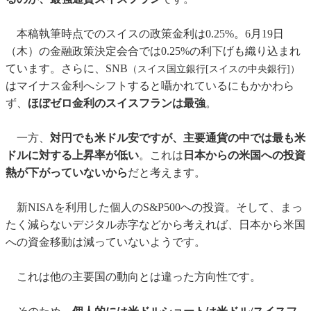
本稿執筆時点でのスイスの政策金利は0.25%。6月19日
（木）の金融政策決定会合では0.25%の利下げも織り込まれ
ています。さらに、SNB
（スイス国立銀行[スイスの中央銀行]）
はマイナス金利へシフトすると囁かれているにもかかわら
ず、
ほぼゼロ金利のスイスフランは最強
。
一方、
対円でも米ドル安ですが、主要通貨の中では最も米
ドルに対する上昇率が低い
。これは
日本からの米国への投資
熱が下がっていないから
だと考えます。
新NISAを利用した個人のS&P500への投資。そして、まっ
たく減らないデジタル赤字などから考えれば、日本から米国
への資金移動は減っていないようです。
これは他の主要国の動向とは違った方向性です。