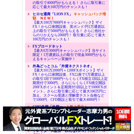
の取引で4000円がもらえる！ さらに取引量に
応じて最大100万円のチャンスも！
ヒロセ通商「LION FX」
キャッシュバック増
額
ＮＥＷ！
【最大100万7000円キャッシュバック】ザイ
FX！から口座開設後、英ポンド/円1万通貨以
上の取引で5000円がもらえる！ さらに他社か
らのりかえなら2000円！ 取引量に応じて最大
100万円のチャンスも！
FXブロードネット
【最大6万3000円キャッシュバック】当サイト
限定！1万通貨以上の取引で現金3000円がもら
えるキャンペーン実施中！
外為どっとコム「外貨ネクストネオ」
【最大101万2000円＋1200FXポイント】ザイ
FX！から口座開設後、FX口座で1万通貨以上
の取引1回で5000円+らくらくFX積立1回以上定
期買付で3000円。さらにらくらくFX積立開設
200FXポイント＆定期買付1回以上で1000FXポ
イント。さらに取引量に応じて最大100万円に
加え、スクール受講と理解度テスト合格など
で1000円、CFD開設と取引で最大4000円！
GMO外貨「外貨ex」
人気上昇中！
【最大100万4000円キャッシュバック】ザイ
FX！から口座開設後、1万通貨以上の取引で
4000円がもらえる！ さらに取引量に応じて最
大100万円のチャンスも！
トレイダーズ証券「みんなのFX」
人気！
Ｎ