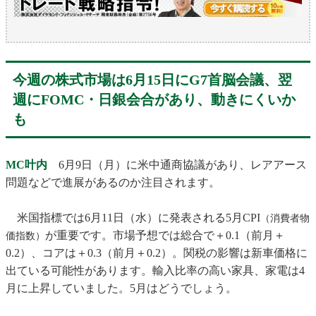
今週の株式市場は
6月15日にG7首脳会議、翌
週にFOMC・日銀会合が
あり、動きにくいか
も
MC叶内
6月9日（月）に米中通商協議があり、レアアース
問題などで進展があるのか注目されます。
米国指標では6月11日（水）に発表される5月CPI
（消費者物
が重要です。市場予想では総合で＋0.1（前月＋
価指数）
0.2）、コアは＋0.3（前月＋0.2）。関税の影響は新車価格に
出ている可能性があります。輸入比率の高い家具、家電は4
月に上昇していました。5月はどうでしょう。