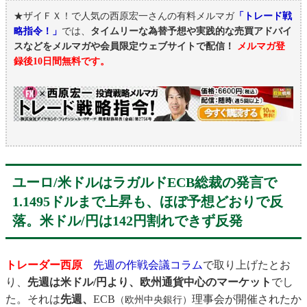
★ザイＦＸ！で人気の西原宏一さんの有料メルマガ
「トレード戦
略指令！」
では、
タイムリーな為替予想や実践的な売買アドバイ
スなどをメルマガや会員限定ウェブサイトで配信！
メルマガ登
録後10日間無料です。
ユーロ/米ドルはラガルドECB総裁の発言で
1.1495ドルまで上昇も、ほぼ予想どおりで反
落。米ドル/円は142円割れできず反発
トレーダー西原
先週の作戦会議コラム
で取り上げたとお
り、
先週は米ドル/円より、欧州通貨中心のマーケット
でし
た。それは
先週、
ECB
理事会が開催されたか
（欧州中央銀行）