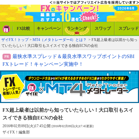
FX比較
キャンペーン
ランキング
スワップ
スプレッド
ザイFX！トップ
>
MT4（メタトレーダー4）とは？
> FX超上級者は以前から知っ
ていたらしい！大口取引もスイスイできる独自ECNの会社
最狭水準スプレッド＆最良水準スワップポイントのSBI
FXトレード！キャンペーン実施中！
FX超上級者は以前から知っていたらしい！
大口取引もスイ
スイできる独自ECNの会社
2016年02月09日(火)17:45公開
[2016年02月09日(火)17:45更新]
ザイFX！編集部