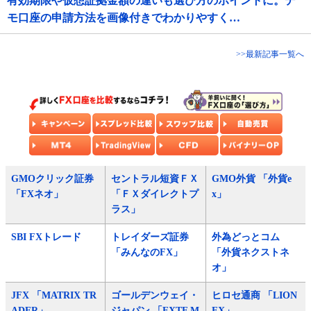
有効期限や仮想証拠金額の違いも選び方のポイントに。デ
モ口座の申請方法を画像付きでわかりやすく…
>>最新記事一覧へ
GMOクリック証券
セントラル短資ＦＸ
GMO外貨 「外貨e
「FXネオ」
「ＦＸダイレクトプ
x」
ラス」
SBI FXトレード
トレイダーズ証券
外為どっとコム
「みんなのFX」
「外貨ネクストネ
オ」
JFX 「MATRIX TR
ゴールデンウェイ・
ヒロセ通商 「LION
ADER」
ジャパン 「FXTF M
FX」