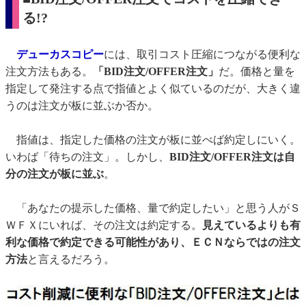
る!?
デューカスコピー
には、取引コスト圧縮につながる便利な
注文方法もある。
「BID注文/OFFER注文」
だ。価格と量を
指定して発注する点で指値とよく似ているのだが、大きく違
うのは注文が板に並ぶか否か。
指値は、指定した価格の注文が板に並べば約定しにいく。
いわば「待ちの注文」。しかし、
BID注文/OFFER注文は自
分の注文が板に並ぶ
。
「あなたの提示した価格、量で約定したい」と思う人がＳ
ＷＦＸにいれば、その注文は約定する。
見えているよりも有
利な価格で約定できる可能性があり、ＥＣＮならではの注文
方法
と言えるだろう。