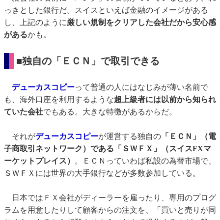
っきとした銀行だ。スイスといえば金融のイメージがある
し、上記のように
厳しい規制をクリアした会社だから安心感
がある
かも。
■独自の「ＥＣＮ」で取引できる
デューカスコピー
って普通の人にはなじみが薄い名前で
も、海外口座を利用するような
超上級者には以前から知られ
ていた会社
でもある。大きな特徴があるからだ。
それが
デューカスコピー
が運営する独自の
「ＥＣＮ」（電
子商取引ネットワーク）である「ＳＷＦＸ」（スイスFXマ
ーケットプレイス）
。ＥＣＮっていわば私設の為替市場で、
ＳＷＦＸには世界の大手銀行などが多数参加している。
日本ではＦＸ会社がディーラーを雇ったり、専用のプログ
ラムを用意したりして顧客からの注文を、「買いと売りが同