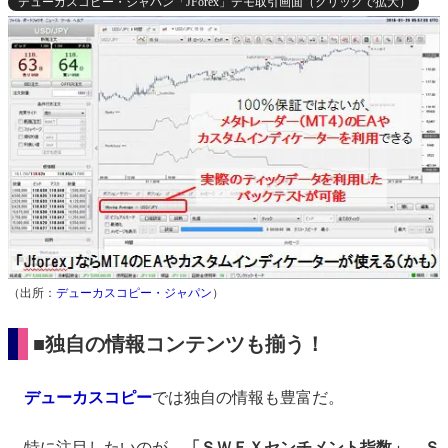
デューカスコピー・ジャパン「JForex」デモ取引画面（クリックで拡大）
（出所：
デューカスコピー・ジャパン
）
■独自の情報コンテンツも揃う！
デューカスコピー
では独自の情報も豊富だ。
特に注目したいのが、
「ＳＷＦＸセンチメント指数」。Ｓ