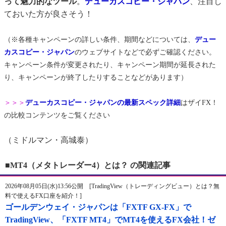
って魅力的なツール
。
デューカスコピー・ジャパン
、注目し
ておいた方が良さそう！
（※各種キャンペーンの詳しい条件、期間などについては、
デュー
カスコピー・ジャパン
のウェブサイトなどで必ずご確認ください。
キャンペーン条件が変更されたり、キャンペーン期間が延長された
り、キャンペーンが終了したりすることなどがあります）
＞＞＞
デューカスコピー・ジャパンの最新スペック詳細
はザイFX！
の比較コンテンツをご覧ください
（ミドルマン・高城泰）
■MT4（メタトレーダー4）とは？ の関連記事
2026年08月05日(水)13:56公開 [TradingView（トレーディングビュー）とは？無
料で使えるFX口座を紹介！]
ゴールデンウェイ・ジャパンは「FXTF GX-FX」で
TradingView、「FXTF MT4」でMT4を使えるFX会社！ゼ