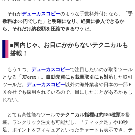
それが
デューカスコピー
のような手数料外付けなら、
「手
数料は○○円でした」と明確になり、経費に参入できるか
ら、それだけ納税額を圧縮できる
ワケだ。
■国内じゃ、お目にかからないテクニカルも
搭載！
もう１つ、
デューカスコピー
で注目したいのが取引ツール
となる
「JForex」。自動売買にも裁量取引にも対応
した取引
ツールだ。
デューカスコピー
以外の海外業者や日本の一部Ｆ
Ｘ会社でも採用されているので、目にしたことがあるかもし
れない。
とても高性能なツールで
テクニカル指標は約180種類
を搭
載。ワンクリック注文も可能だし、「ティック足」や10秒
足、ポイント＆フィギュアといったチャートも表示でき、
テ