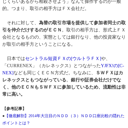
じくらいあるから相殺させよう」なんて操作するのが一般
的。つまり、取引の相手方はＦＸ会社だ。
それに対して、
為替の取引市場を提供して参加者同士の取
引を仲介だけするのがＥＣＮ
。取引の相手方は、形式上ＦＸ
会社となるものの、実態としては銀行なり、他の投資家なり
が取引の相手方ということになる。
日本では
セントラル短資ＦＸの[ウルトラＦＸ]
や、
「CURRENEX」（カレネックス）とつながった
YJFX!の[C-
NEX]
なども同じくＥＣＮ方式だ。ちなみに、
ＳＷＦＸはカ
レネックスともつながっている
。
銀行や証券会社だけでな
く、他のＥＣＮもＳＷＦＸに参加しているため、流動性は非
常に高い。
【参考記事】
●
【徹底解剖】2014年大注目のＮＤＤ（３）ＮＤＤ口座比較の隠れた
ポイントとは？