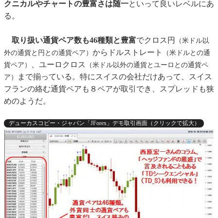
クニカルやチャートの豊富さは随一
といって良いレベルにあ
る。
取り扱い通貨ペア数も46種類と豊富
でクロス円
（米ドル以
からドルストレート
外の通貨と円との通貨ペア）
（米ドルとの通
、ユーロクロス
貨ペア）
（米ドル以外の通貨とユーロとの通貨ペ
まで揃っている。特にスイスの会社だけあって、スイス
ア）
フランの絡む通貨ペアも８ペアが取引でき、スプレッドも狭
めのようだ。
デューカスコピー・ジャパン「JForex」デモ取引画面（クリックで拡大）