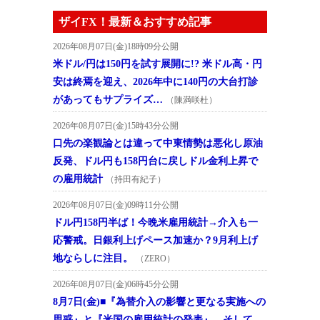
ザイFX！最新＆おすすめ記事
2026年08月07日(金)18時09分公開
米ドル/円は150円を試す展開に!? 米ドル高・円
安は終焉を迎え、2026年中に140円の大台打診
があってもサプライズ…
（陳満咲杜）
2026年08月07日(金)15時43分公開
口先の楽観論とは違って中東情勢は悪化し原油
反発、ドル円も158円台に戻しドル金利上昇で
の雇用統計
（持田有紀子）
2026年08月07日(金)09時11分公開
ドル円158円半ば！今晩米雇用統計→介入も一
応警戒。日銀利上げペース加速か？9月利上げ
地ならしに注目。
（ZERO）
2026年08月07日(金)06時45分公開
8月7日(金)■『為替介入の影響と更なる実施への
思惑』と『米国の雇用統計の発表』、そして