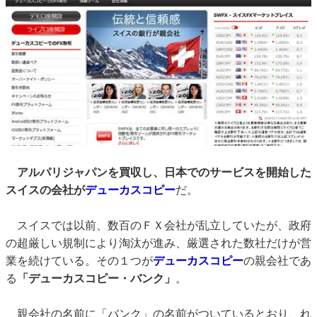
アルパリジャパンを買収し、日本でのサービスを開始した
スイスの会社が
デューカスコピー
だ。
スイスでは以前、数百のＦＸ会社が乱立していたが、政府
の超厳しい規制により淘汰が進み、厳選された数社だけが営
業を続けている。その１つが
デューカスコピー
の親会社であ
る
「デューカスコピー・バンク」
。
親会社の名前に「バンク」の名前がついているとおり、れ