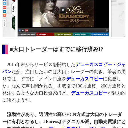
■大口トレーダーはすでに移行済み!?
2015年末からサービスを開始した
デューカスコピー・ジャ
パン
だが、注目したいのは大口トレーダーの動き。筆者の周
りでは、すでに「メイン口座を
デューカスコピー
に変更し
た」なんて声も聞かれる。１取引で100万通貨、200万通貨と
発注するような大口投資家ほど、
デューカスコピー
が魅力的
に映るようだ。
流動性があり、透明性の高いECN方式は大口のトレーダ
ーに有利となるし、JForexはテクニカル派、自動売買派にと