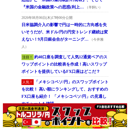
『米国の金融政策への思惑(利上…
（羊飼い）
2026年08月06日(木)17時00分公開
日米協調介入の影響で円は一時的に方向感を失
いそうだが、米ドル/円の円安トレンド継続は変
えない！9月日銀会合がターニング…
（今井雅
人）
約40口座を調査して人気12通貨ペアのス
注目！
ワップポイントの比較表を作成！高いスワップ
ポイントを提供しているFX口座はどこだ？
「メキシコペソ/円」のスワップポイント
人気！
を比較！ 高い順にランキングして、おすすめの
FX口座も紹介！ 「メキシコペソ/円」の見通し
やチャートも確認