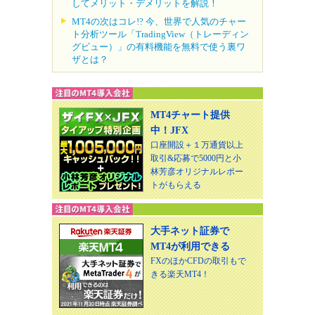
してメリット・デメリットを解説！
MT4の次はコレ!? 今、世界で人気のチャー
ト分析ツール「TradingView（トレーディン
グビュー）」の有料機能を無料で使う裏ワ
ザとは？
MT4チャート提供
中！JFX
口座開設＋１万通貨以上
取引&応募で5000円と小
林芳彦オリジナルレポー
トがもらえる
大手ネット証券で
MT4が利用できる
FXのほかCFDの取引もで
きる楽天MT4！