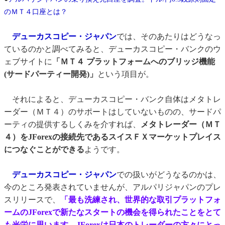
のＭＴ４口座とは？
デューカスコピー・ジャパン
では、そのあたりはどうなっ
ているのかと調べてみると、デューカスコピー・バンクのウ
ェブサイトに
「ＭＴ４ プラットフォームへのブリッジ機能
(サードパーティー開発)」
という項目が。
それによると、デューカスコピー・バンク自体はメタトレ
ーダー（ＭＴ４）のサポートはしていないものの、サードパ
ーティの提供するしくみを介すれば、
メタトレーダー（ＭＴ
４）をJForexの接続先であるスイスＦＸマーケットプレイス
につなぐことができる
ようです。
デューカスコピー・ジャパン
での扱いがどうなるのかは、
今のところ発表されていませんが、アルパリジャパンのプレ
スリリースで、
「最も洗練され、世界的な取引プラットフォ
ームのJForexで新たなスタートの機会を得られたことをとて
も光栄に思います。JForexは日本のトレーダーの方々にとっ