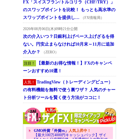
FX「スイスフラン/トルコリラ（CHF/TRY）」
のスワップポイントを比較！ もっとも高水準の
スワップポイントを提供し…
（FX情報局）
2026年08月06日(木)09時21分公開
次の介入いつ？日銀利上げペース上げざるを得
ない。円安止まらなければ10月末～11月に追加
介入か？
（ZERO）
【最新のお得な情報！】FXのキャンペ
注目！
ーンおすすめ10選！
TradingView（トレーディングビュー）
人気！
の有料機能を無料で使う裏ワザ？ 人気のチャー
ト分析ツールを賢く使う方法がココに！
GMO外貨「外貨ex」
人気上昇中！
【最大100万4000円キャッシュバック】ザイ