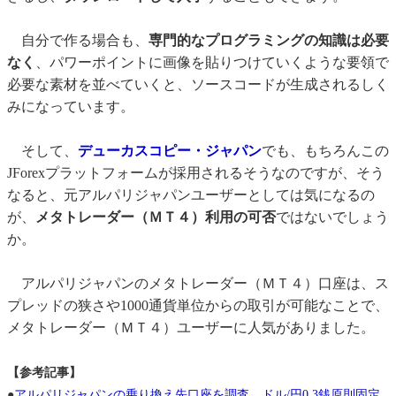
自分で作る場合も、
専門的なプログラミングの知識は必要
なく
、パワーポイントに画像を貼りつけていくような要領で
必要な素材を並べていくと、ソースコードが生成されるしく
みになっています。
そして、
デューカスコピー・ジャパン
でも、もちろんこの
JForexプラットフォームが採用されるそうなのですが、そう
なると、元アルパリジャパンユーザーとしては気になるの
が、
メタトレーダー（ＭＴ４）利用の可否
ではないでしょう
か。
アルパリジャパンのメタトレーダー（ＭＴ４）口座は、ス
プレッドの狭さや1000通貨単位からの取引が可能なことで、
メタトレーダー（ＭＴ４）ユーザーに人気がありました。
【参考記事】
●
アルパリジャパンの乗り換え先口座を調査。ドル/円0.3銭原則固定