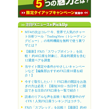
MT4の次はコレ!? 今、世界で人気のチャー
ト分析ツール「TradingView（トレーディン
グビュー）」の有料機能を無料で使う裏ワ
ザとは？
【最新】FXの「スワップポイント」を比
較！ 約40口座を対象に、高金利通貨を含む
12通貨ペアを調査
当サイト限定や条件がやさしいキャンペー
ンなど【編集部おすすめFX口座10選を紹
介！】
今すぐ取引したい！！ FX口座の開設をお急
ぎの方は必見！ 【最短30分～当日中】に開
設できる注目のFX口座を一覧で紹介！
読者のリアルな声を反映！毎月更新中のザ
イFX！人気FX口座ランキングはコチラ。
FXの「スプレッド」を比較！【最新】 約40