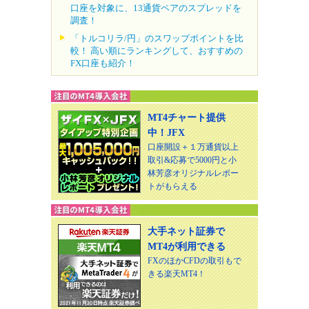
口座を対象に、13通貨ペアのスプレッドを
調査！
「トルコリラ/円」のスワップポイントを比
較！ 高い順にランキングして、おすすめの
FX口座も紹介！
MT4チャート提供
中！JFX
口座開設＋１万通貨以上
取引&応募で5000円と小
林芳彦オリジナルレポー
トがもらえる
大手ネット証券で
MT4が利用できる
FXのほかCFDの取引もで
きる楽天MT4！