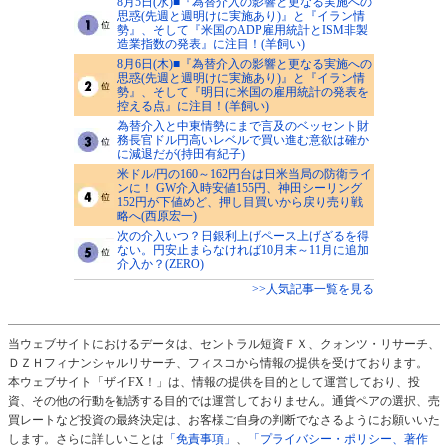
8月5日(水)■『為替介入の影響と更なる実施への
思惑(先週と週明けに実施あり)』と『イラン情
勢』、そして『米国のADP雇用統計とISM非製
造業指数の発表』に注目！(羊飼い)
8月6日(木)■『為替介入の影響と更なる実施への
思惑(先週と週明けに実施あり)』と『イラン情
勢』、そして『明日に米国の雇用統計の発表を
控える点』に注目！(羊飼い)
為替介入と中東情勢にまで言及のベッセント財
務長官ドル円高いレベルで買い進む意欲は確か
に減退だが(持田有紀子)
米ドル/円の160～162円台は日米当局の防衛ライ
ンに！ GW介入時安値155円、神田シーリング
152円が下値めど、押し目買いから戻り売り戦
略へ(西原宏一)
次の介入いつ？日銀利上げペース上げざるを得
ない。円安止まらなければ10月末～11月に追加
介入か？(ZERO)
>>人気記事一覧を見る
当ウェブサイトにおけるデータは、セントラル短資ＦＸ、クォンツ・リサーチ、
ＤＺＨフィナンシャルリサーチ、フィスコから情報の提供を受けております。
本ウェブサイト「ザイFX！」は、情報の提供を目的として運営しており、投
資、その他の行動を勧誘する目的では運営しておりません。通貨ペアの選択、売
買レートなど投資の最終決定は、お客様ご自身の判断でなさるようにお願いいた
します。さらに詳しいことは
「免責事項」
、
「プライバシー・ポリシー、著作