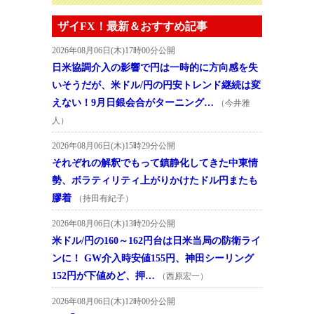
ザイFX！最新＆おすすめ記事
2026年08月06日(木)17時00分公開
日米協調介入の影響で円は一時的に方向感を失
いそうだが、米ドル/円の円安トレンド継続は変
えない！9月日銀会合がターニング…
（今井雅
人）
2026年08月06日(木)15時29分公開
それぞれの解釈でもって鎮静化してきた中東情
勢、ボラティリティ上がりかけたドル円またも
膠着
（持田有紀子）
2026年08月06日(木)13時20分公開
米ドル/円の160～162円台は日米当局の防衛ライ
ンに！ GW介入時安値155円、神田シーリング
152円が下値めど、押…
（西原宏一）
2026年08月06日(木)12時00分公開