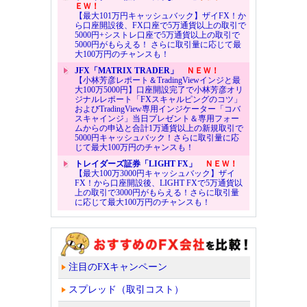
ＥＷ！
【最大101万円キャッシュバック】ザイFX！か
ら口座開設後、FX口座で5万通貨以上の取引で
5000円+シストレ口座で5万通貨以上の取引で
5000円がもらえる！ さらに取引量に応じて最
大100万円のチャンスも！
JFX「MATRIX TRADER」
ＮＥＷ！
【小林芳彦レポート＆TradingViewインジと最
大100万5000円】口座開設完了で小林芳彦オリ
ジナルレポート「FXスキャルピングのコツ」
およびTradingView専用インジケーター「コバ
スキャインジ」当日プレゼント＆専用フォー
ムからの申込と合計1万通貨以上の新規取引で
5000円キャッシュバック！さらに取引量に応
じて最大100万円のチャンスも！
トレイダーズ証券「LIGHT FX」
ＮＥＷ！
【最大100万3000円キャッシュバック】ザイ
FX！から口座開設後、LIGHT FXで5万通貨以
上の取引で3000円がもらえる！さらに取引量
に応じて最大100万円のチャンスも！
注目のFXキャンペーン
スプレッド（取引コスト）