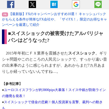
【最新版】FXのキャンペーンおすすめ10選！ キャッシュバック
がもらえる条件が簡単なFX会社や、 「ザイFX！」限定のお得なキャ
ンペーンを厳選して紹介
■スイスショックの被害受けたアルパリジャ
パンはどうなった?
2015年年初にＦＸ業界を震撼させた
スイスショック
。ギリ
シャ問題やこのところの人民元ショックで、すっかり遠い昔
の出来事のように感じられますが、あれからまだ7カ月あま
りしか経っていないんですね…。
【参考記事】
●
ユーロ/スイスフランが約3800pips大暴落！スイス中銀が防衛ライン
の撤廃を発表！
●
スイスショックで借金の悲劇！個人投資家を直撃、裁判への動き
も…