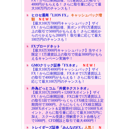
FX！から口座開設後、1万通貨以上の取引で
4000円がもらえる！ さらに取引量に応じて最
大100万円のチャンスも！
ヒロセ通商「LION FX」
キャッシュバック増
額
ＮＥＷ！
【最大100万7000円キャッシュバック】ザイ
FX！から口座開設後、英ポンド/円1万通貨以
上の取引で5000円がもらえる！ さらに他社か
らのりかえなら2000円！ 取引量に応じて最大
100万円のチャンスも！
FXブロードネット
【最大6万3000円キャッシュバック】当サイト
限定！1万通貨以上の取引で現金3000円がもら
えるキャンペーン実施中！
GMOクリック証券「FXネオ」
ＮＥＷ！
【最大100万4000円キャッシュバック】ザイ
FX！から口座開設後、FXネオで1万通貨以上
の取引で4000円がもらえる！ さらに取引量に
応じて最大100万円のチャンスも！
外為どっとコム「外貨ネクストネオ」
【最大101万2000円＋1200FXポイント】ザイ
FX！から口座開設後、FX口座で1万通貨以上
の取引1回で5000円+らくらくFX積立1回以上定
期買付で3000円。さらにらくらくFX積立開設
200FXポイント＆定期買付1回以上で1000FXポ
イント。さらに取引量に応じて最大100万円に
加え、スクール受講と理解度テスト合格など
で1000円、CFD開設と取引で最大4000円！
トレイダーズ証券「みんなのFX」
人気！
Ｎ