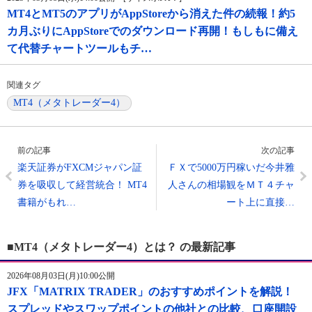
MT4とMT5のアプリがAppStoreから消えた件の続報！約5
カ月ぶりにAppStoreでのダウンロード再開！もしもに備え
て代替チャートツールもチ…
関連タグ
MT4（メタトレーダー4）
前の記事
次の記事
楽天証券がFXCMジャパン証
ＦＸで5000万円稼いだ今井雅
券を吸収して経営統合！ MT4
人さんの相場観をＭＴ４チャ
書籍がもれ…
ート上に直接…
■MT4（メタトレーダー4）とは？ の最新記事
2026年08月03日(月)10:00公開
JFX「MATRIX TRADER」のおすすめポイントを解説！
スプレッドやスワップポイントの他社との比較、口座開設