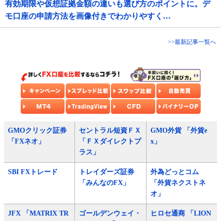
有効期限や仮想証拠金額の違いも選び方のポイントに。デ
モ口座の申請方法を画像付きでわかりやすく…
>>最新記事一覧へ
GMOクリック証券
セントラル短資ＦＸ
GMO外貨 「外貨e
「FXネオ」
「ＦＸダイレクトプ
x」
ラス」
SBI FXトレード
トレイダーズ証券
外為どっとコム
「みんなのFX」
「外貨ネクストネ
オ」
JFX 「MATRIX TR
ゴールデンウェイ・
ヒロセ通商 「LION