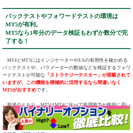
バックテストやフォワードテストの環境は
MT5が有利。
MT5なら1年分のデータ検証もわずか数分で完
了する！
MT4とMT5にはインジケーターやEAの有用性を確かめる
バックテストや、パラメーターの数値などを検証するフォワ
ードテストが可能な
「ストラテジーテスター」が搭載されて
いますが、この機能を積極的に活用するなら間違いなく
MT5がおすすめ
です。
前述のとおり、MT5はMT4に比べて処理能力が格段に高い
ので、バックテストやフォワードテストにかかる時間が大幅
に短縮されるからです。使用するPCの性能にもよります
が、MT5の場合は簡単なものなら1年分のバックテストも数