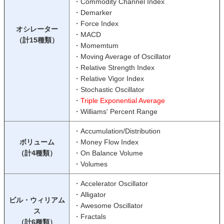
・Commodity Channel Index
・Demarker
・Force Index
オシレーター
・MACD
（計15種類）
・Momemtum
・Moving Average of Oscillator
・Relative Strength Index
・Relative Vigor Index
・Stochastic Oscillator
・
Triple Exponential Average
・Williams' Percent Range
・Accumulation/Distribution
ボリューム
・Money Flow Index
（計4種類）
・On Balance Volume
・Volumes
・Accelerator Oscillator
・Alligator
ビル・ウィリアム
・Awesome Oscillator
ス
・Fractals
（計6種類）