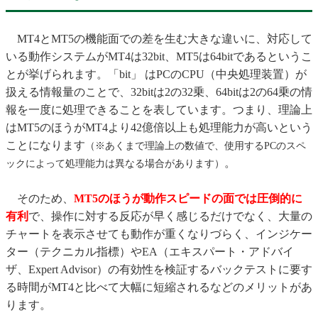
MT4とMT5の機能面での差を生む大きな違いに、対応して
いる動作システムがMT4は32bit、MT5は64bitであるというこ
とが挙げられます。「bit」 はPCのCPU（中央処理装置）が
扱える情報量のことで、32bitは2の32乗、64bitは2の64乗の情
報を一度に処理できることを表しています。つまり、理論上
はMT5のほうがMT4より42億倍以上も処理能力が高いという
ことになります
（※あくまで理論上の数値で、使用するPCのスペ
。
ックによって処理能力は異なる場合があります）
そのため、
MT5のほうが動作スピードの面では圧倒的に
有利
で、操作に対する反応が早く感じるだけでなく、大量の
チャートを表示させても動作が重くなりづらく、インジケー
ター（テクニカル指標）やEA（エキスパート・アドバイ
ザ、Expert Advisor）の有効性を検証するバックテストに要す
る時間がMT4と比べて大幅に短縮されるなどのメリットがあ
ります。