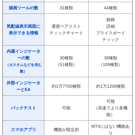
描画ツールの数
31種類
44種類
銘柄
気配値表示画面に
通貨ペアリスト
詳細
表示できる情報
ティックチャート
プライスボード
ティック
内蔵インジケータ
ーの数
30種類
38種類
（51種類）
（109種類）
（カスタムなどを含む
数）
外部インジケータ
約1万7700種類
約1万1200種類
ーとEA
可能
バックテスト
可能
（高速でより多機
能）
MT4にはない機能あ
スマホアプリ
機能が限定的
り