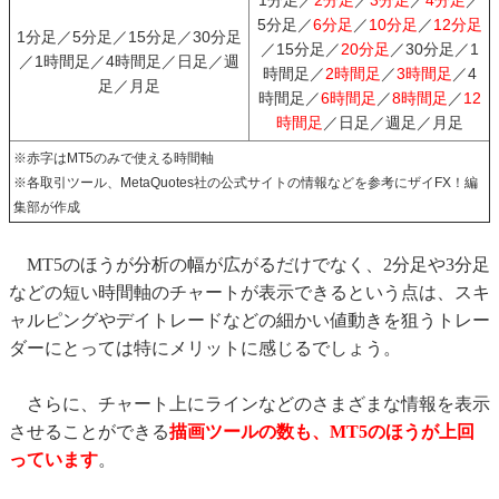
1分足／
2分足
／
3分足
／
4分足
／
5分足／
6分足
／
10分足
／
12分足
1分足／5分足／15分足／30分足
／15分足／
20分足
／30分足／1
／1時間足／4時間足／日足／週
時間足／
2時間足
／
3時間足
／4
足／月足
時間足／
6時間足
／
8時間足
／
12
時間足
／日足／週足／月足
※赤字はMT5のみで使える時間軸
※各取引ツール、MetaQuotes社の公式サイトの情報などを参考にザイFX！編
集部が作成
MT5のほうが分析の幅が広がるだけでなく、2分足や3分足
などの短い時間軸のチャートが表示できるという点は、スキ
ャルピングやデイトレードなどの細かい値動きを狙うトレー
ダーにとっては特にメリットに感じるでしょう。
さらに、チャート上にラインなどのさまざまな情報を表示
させることができる
描画ツールの数も、MT5のほうが上回
っています
。