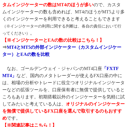
タムインジケーターの数はMT4のほうが多い
ので、カスタ
ムインジケーターの数も含めれば、MT4のほうがMT5より多
くのインジケーターを利用できると考えることもできます
（※インジケーターの利用に関する判断は、各自の責任において行
。
ってください）
【※インジケーターとEAの数の比較はこちら！】
⇒
MT4とMT5の外部インジケーター（カスタムインジケー
ター）とEAの数を比較
なお、ゴールデンウェイ・ジャパンのMT4口座
「FXTF
MT4」
など、国内のメタトレーダーが使えるFX口座の中に
は、相場の分析やトレードに役立つオリジナルインジケータ
ーなどの拡張ツールを、口座保有者に無償で提供していると
ころもあります。初期搭載以外のインジケーターを気軽に試
してみたいと考えている人は、
オリジナルのインジケーター
を無償で提供しているFX口座を選んで取引するのもおすす
め
です。
【※関連記事はこちら！】