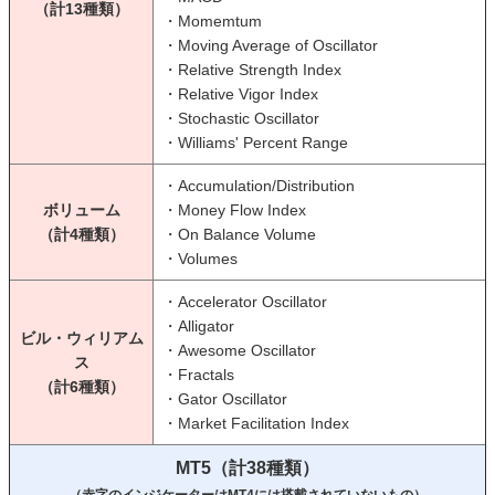
（計13種類）
・Momemtum
・Moving Average of Oscillator
・Relative Strength Index
・Relative Vigor Index
・Stochastic Oscillator
・Williams' Percent Range
・Accumulation/Distribution
ボリューム
・Money Flow Index
（計4種類）
・On Balance Volume
・Volumes
・Accelerator Oscillator
・Alligator
ビル・ウィリアム
・Awesome Oscillator
ス
・Fractals
（計6種類）
・Gator Oscillator
・Market Facilitation Index
MT5（計38種類）