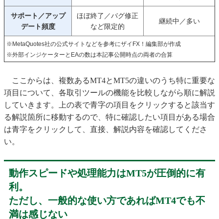
サポート／アップ
ほぼ終了／バグ修正
継続中／多い
デート頻度
など限定的
※MetaQuotes社の公式サイトなどを参考にザイFX！編集部が作成
※外部インジケーターとEAの数は本記事公開時点の両者の合算
ここからは、複数あるMT4とMT5の違いのうち特に重要な
項目について、各取引ツールの機能を比較しながら順に解説
していきます。上の表で青字の項目をクリックすると該当す
る解説箇所に移動するので、特に確認したい項目がある場合
は青字をクリックして、直接、解説内容を確認してくださ
い。
動作スピードや処理能力はMT5が圧倒的に有
利。
ただし、一般的な使い方であればMT4でも不
満は感じない