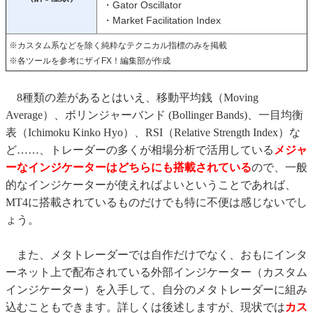
・Gator Oscillator
・Market Facilitation Index
※カスタム系などを除く純粋なテクニカル指標のみを掲載
※各ツールを参考にザイFX！編集部が作成
8種類の差があるとはいえ、移動平均銭（Moving
Average）、ボリンジャーバンド (Bollinger Bands)、一目均衡
表（Ichimoku Kinko Hyo）、RSI（Relative Strength Index）な
ど……、トレーダーの多くが相場分析で活用している
メジャ
ーなインジケーターはどちらにも搭載されている
ので、一般
的なインジケーターが使えればよいということであれば、
MT4に搭載されているものだけでも特に不便は感じないでし
ょう。
また、メタトレーダーでは自作だけでなく、おもにインタ
ーネット上で配布されている外部インジケーター（カスタム
インジケーター）を入手して、自分のメタトレーダーに組み
込むこともできます。詳しくは後述しますが、現状では
カス