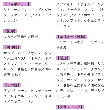
【フィボナッチ】
／フィボナッチタイムゾーン／
リトレースメント／タイムゾー
フィボナッチファン／フィボナ
ン／ファン／アーク／エクスパ
ッチアーク／フィボナッチチャ
ンション
ンネル／フィボナッチエクスパ
ンション
【図形】
長方形／三角形／楕円
【エリオット波動】
エリオット推進波／エリオット
【矢印類】
修正波
サムズ・アップ／サムズ・ダウ
ン／上向き矢印／下向き矢印／
【図形】
ストップ・サイン／チェック・
長方形／三角形／楕円形／サム
サイン／価格を左に表示／価格
ズ・アップ／サムズ・ダウン／
を右に表示
上向き矢印／下向き矢印／スト
ップ・サイン／チェック・サイ
【その他】
ン／価格を左に表示／価格を右
アンドリュース・ピッチフォー
に表示／買いサイン／売りサイ
ク／サイクル・ライン／テキス
ン／矢印
ト／テキストラベル
【グラフィック】