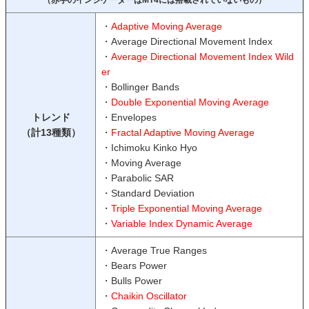
（赤字のインジケーターはMT4には搭載されていないもの）
・
Adaptive Moving Average
・Average Directional Movement Index
・
Average Directional Movement Index Wild
er
・Bollinger Bands
・
Double Exponential Moving Average
トレンド
・Envelopes
（計13種類）
・
Fractal Adaptive Moving Average
・Ichimoku Kinko Hyo
・Moving Average
・Parabolic SAR
・Standard Deviation
・
Triple Exponential Moving Average
・
Variable Index Dynamic Average
・Average True Ranges
・Bears Power
・Bulls Power
・
Chaikin Oscillator