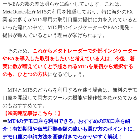
ーやEAの数の差は明らかに縮小しています。これは、
MetaQuotes社がMT5の利用を推奨しており、特に海外のFX
業者の多くがMT5専用の取引口座の提供に力を入れていると
いった流れの中で、MT5用のインジケーターやEAの開発・
提供が進んでいるという理由が挙げられます。
そのため、
これからメタトレーダーで外部インジケーター
やEAを導入した取引をしたいと考えている人は、今後、着
実に数が増えていくと予想されるMT5を最初から選択する
のも、ひとつの方法
になるでしょう。
MT4とMT5のどちらを利用するか迷う場合は、無料のデモ
口座を開設して両方のツールの機能や操作性を確かめてみる
のもおすすめです。
【※関連記事はこちら！】
⇒
MT4のデモ口座を利用できる、おすすめのFX口座を紹
介！有効期限や仮想証拠金額の違いも選び方のポイントに。
デモ口座の申請方法を画像付きでわかりやすく解説！