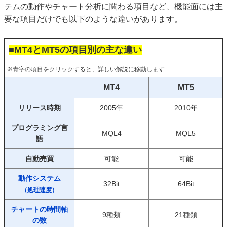
テムの動作やチャート分析に関わる項目など、機能面には主
要な項目だけでも以下のような違いがあります。
■MT4とMT5の項目別の主な違い
※青字の項目をクリックすると、詳しい解説に移動します
MT4
MT5
リリース時期
2005年
2010年
プログラミング言
MQL4
MQL5
語
自動売買
可能
可能
動作システム
32Bit
64Bit
（処理速度）
チャートの時間軸
9種類
21種類
の数