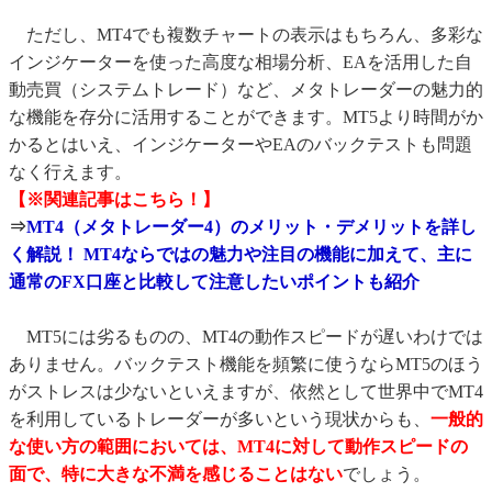
ただし、MT4でも複数チャートの表示はもちろん、多彩な
インジケーターを使った高度な相場分析、EAを活用した自
動売買（システムトレード）など、メタトレーダーの魅力的
な機能を存分に活用することができます。MT5より時間がか
かるとはいえ、インジケーターやEAのバックテストも問題
なく行えます。
【※関連記事はこちら！】
⇒
MT4（メタトレーダー4）のメリット・デメリットを詳し
く解説！ MT4ならではの魅力や注目の機能に加えて、主に
通常のFX口座と比較して注意したいポイントも紹介
MT5には劣るものの、MT4の動作スピードが遅いわけでは
ありません。バックテスト機能を頻繁に使うならMT5のほう
がストレスは少ないといえますが、依然として世界中でMT4
を利用しているトレーダーが多いという現状からも、
一般的
な使い方の範囲においては、MT4に対して動作スピードの
面で、特に大きな不満を感じることはない
でしょう。