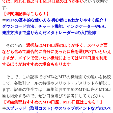
ては、MT5口座よりもMT4口座のほうが多い
という状態で
す。
【※関連記事はこちら！】
⇒
MT4の基本的な使い方を初心者にもわかりやすく紹介！
ダウンロード方法、チャート機能、インジケーターやEA、
発注方法まで盛り込んだメタトレーダー4の入門記事！
そのため、
選択肢はMT4口座のほうが多く、スペック面
なども含めて総合的に自分にあった口座を選びやすいといえ
ますが、メインで使いたい機能によってはMT5口座を利用
するほうがおすすめの場合もあります
。
そこで、この記事ではMT4とMT5の機能面での違いを比較
して、各取引ツールの特徴やメリット・デメリットを解説し
ます。記事の後半では、編集部おすすめのMT4口座とMT5口
座も紹介するので、ぜひ口座選びの参考にしてください。
【※編集部おすすめのMT4口座、MT5口座はこちら！】
⇒
スプレッド（取引コスト）やスワップポイントなどのスペ