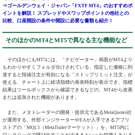
⇒
ゴールデンウェイ・ジャパン「FXTF MT4」のおすすめポ
イントを解説！ スプレッドやスワップポイントの他社との
比較、口座開設の条件や開設に必要な書類も紹介！
そのほかのMT4とMT5で異なる主な機能など
そのほかにもMT5には、「ナビゲーター」画面がMT4より
もわかりやすくフォルダ分けされている、指定した価格に到
達すると指値注文が有効になる「ストップリミット注文」が
使える、チャート上に経済指標の発表時刻が表示でき、指標
結果はツールボックスから確認できるなどの、MT4から改善
または追加された機能があります。
また、メタトレーダーの開発・提供元であるMetaQuotes社
が運用する、外部インジケーターやEAが入手できるアプリ
ストアの「MQL5（MetaTraderマーケット）」を、MT5内に
ワンクリックで呼び出すことができるといった特徴もありま