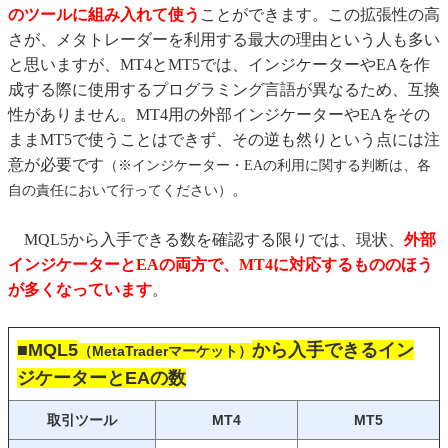
のツールに組み入れて使う
ことができます。この拡張性の高
さが、メタトレーダーを利用する最大の理由という人も多い
と思いますが、MT4とMT5では、インジケーターやEAを作
成する際に使用するプログラミング言語が異なるため、互換
性がありません。MT4用の外部インジケーターやEAをその
ままMT5で使うことはできず、その逆も然りという点には注
意が必要です
（※インジケーター・EAの利用に関する判断は、各
。
自の責任において行ってください）
MQL5から入手できる数を確認する限りでは、現状、
外部
インジケーターとEAの両方で、MT4に対応するもののほう
が多くなっています
。
■MQL5
から入手できるイン
（MetaTraderマーケット）
ジケーターとEAの数
取引ツール
MT4
MT5