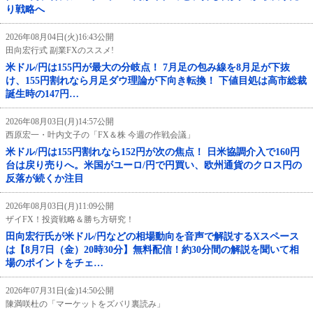
り戦略へ
2026年08月04日(火)16:43公開
田向宏行式 副業FXのススメ!
米ドル/円は155円が最大の分岐点！ 7月足の包み線を8月足が下抜
け、155円割れなら月足ダウ理論が下向き転換！ 下値目処は高市総裁
誕生時の147円…
2026年08月03日(月)14:57公開
西原宏一・叶内文子の「FX＆株 今週の作戦会議」
米ドル/円は155円割れなら152円が次の焦点！ 日米協調介入で160円
台は戻り売りへ。米国がユーロ/円で円買い、欧州通貨のクロス円の
反落が続くか注目
2026年08月03日(月)11:09公開
ザイFX！投資戦略＆勝ち方研究！
田向宏行氏が米ドル/円などの相場動向を音声で解説するXスペース
は【8月7日（金）20時30分】無料配信！約30分間の解説を聞いて相
場のポイントをチェ…
2026年07月31日(金)14:50公開
陳満咲杜の「マーケットをズバリ裏読み」