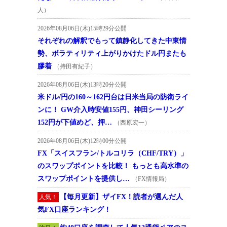
人）
2026年08月06日(木)15時29分公開
それぞれの解釈でもって鎮静化してきた中東情
勢、ボラティリティ上がりかけたドル円またも
膠着
（持田有紀子）
2026年08月06日(木)13時20分公開
米ドル/円の160～162円台は日米当局の防衛ライ
ンに！ GW介入時安値155円、神田シーリング
152円が下値めど、押…
（西原宏一）
2026年08月06日(木)12時00分公開
FX「スイスフラン/トルコリラ（CHF/TRY）」
のスワップポイントを比較！ もっとも高水準の
スワップポイントを提供し…
（FX情報局）
【毎月更新】ザイFX！読者が選んだ人
人気！
気FX口座ランキング！