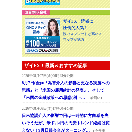
ザイFX！読者に
圧倒的人気！
狭いスプレッドと高いス
ワップが魅力！
ザイFX！最新＆おすすめ記事
2026年08月07日(金)06時45分公開
8月7日(金)■『為替介入の影響と更なる実施への
思惑』と『米国の雇用統計の発表』、そして
『米国の金融政策への思惑(利上…
（羊飼い）
2026年08月06日(木)17時00分公開
日米協調介入の影響で円は一時的に方向感を失
いそうだが、米ドル/円の円安トレンド継続は変
えない！9月日銀会合がターニング…
（今井雅