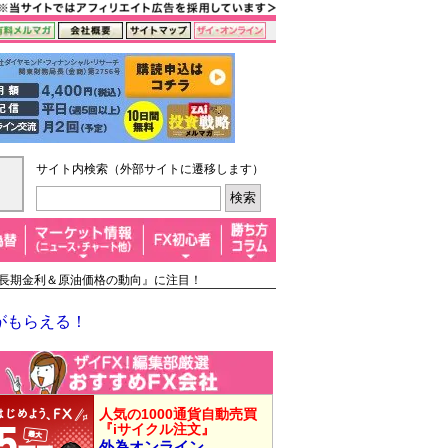
サイト内検索（外部サイトに遷移します）
国の長期金利＆原油価格の動向』に注目！
がもらえる！
人気の1000通貨自動売買
『iサイクル注文』
外為オンライン