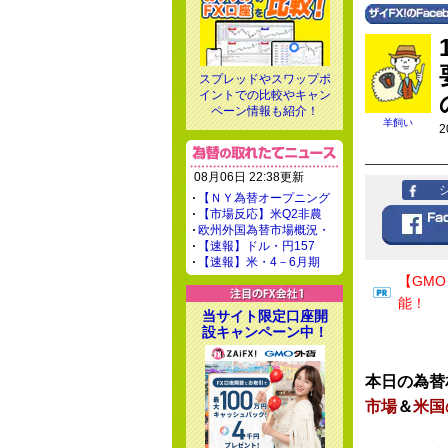
スプレッドやスワップポ
イントでの比較やキャン
ペーン情報も紹介！
羊飼い
2
08月06日 22:38更新
【ＮＹ為替オープニング
【市場反応】米Q2非農
欧州外国為替市場概況・
【速報】ドル・円157
【速報】米・4－6月期
【GM
能！
当サイト限定口座開
設キャンペーン中！
本日の為替
市場
＆
米国