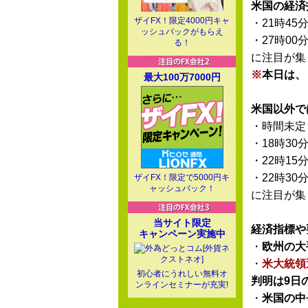
米国の経済
ザイFX！限定4000円キャ
・21時45
ッシュバックがもらえ
・27時00
る！
に注目が集
※
本日は、
最大100万7000円
米国以外で
・時間未定
・18時30
・22時15
・22時30
ザイFX！限定で5000円キ
ャッシュバック！
に注目が集
当サイト限定
経済指標や
キャンペーン実施中
・
欧州の大
・
米大統領
初心者にうれしい無料オ
判明は9日
ンラインセミナーが充実!
・
米国の中