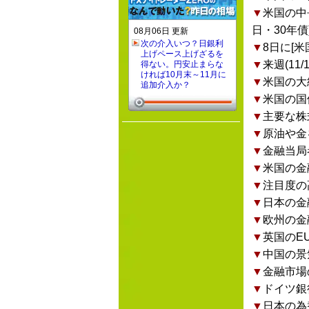
▼
米国の中
日・30年債
08月06日 更新
次の介入いつ？日銀利
▼
8日に[
上げペース上げざるを
▼
来週(1
得ない。円安止まらな
ければ10月末～11月に
▼
米国の大
追加介入か？
▼
米国の国
▼
主要な株
▼
原油や金
▼
金融当局
▼
米国の金
▼
注目度の
▼
日本の金
▼
欧州の金
▼
英国のE
▼
中国の景
▼
金融市場
▼
ドイツ銀
▼
日本の為