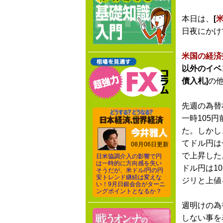
本日は、
[
日夜にかけ
米国の経済
以外のイベ
債入札]
の
先週の為替
一時105
た。しかし
てドル円は
08月06日更新
で上昇した
日米協調介入の影響で円
は一時的に方向感を失い
ドル円は1
そうだが、米ドル/円の円
安トレンド継続は変えな
ジリと上値
い！9月日銀会合がターニ
ングポイントとなるか？
週明けの為
しない事を