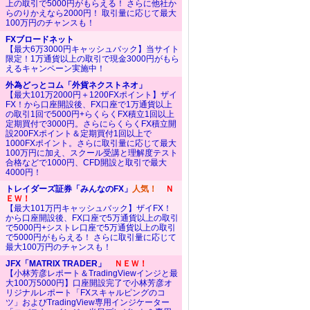
上の取引で5000円がもらえる！ さらに他社か
らのりかえなら2000円！ 取引量に応じて最大
100万円のチャンスも！
FXブロードネット
【最大6万3000円キャッシュバック】当サイト
限定！1万通貨以上の取引で現金3000円がもら
えるキャンペーン実施中！
外為どっとコム「外貨ネクストネオ」
【最大101万2000円＋1200FXポイント】ザイ
FX！から口座開設後、FX口座で1万通貨以上
の取引1回で5000円+らくらくFX積立1回以上
定期買付で3000円。さらにらくらくFX積立開
設200FXポイント＆定期買付1回以上で
1000FXポイント。さらに取引量に応じて最大
100万円に加え、スクール受講と理解度テスト
合格などで1000円、CFD開設と取引で最大
4000円！
トレイダーズ証券「みんなのFX」
人気！
Ｎ
ＥＷ！
【最大101万円キャッシュバック】ザイFX！
から口座開設後、FX口座で5万通貨以上の取引
で5000円+シストレ口座で5万通貨以上の取引
で5000円がもらえる！ さらに取引量に応じて
最大100万円のチャンスも！
JFX「MATRIX TRADER」
ＮＥＷ！
【小林芳彦レポート＆TradingViewインジと最
大100万5000円】口座開設完了で小林芳彦オ
リジナルレポート「FXスキャルピングのコ
ツ」およびTradingView専用インジケーター