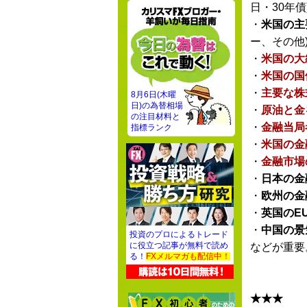
日・30年債
・
米国の主
ー、その他
・
米国の大
・
米国の国
・
主要な株
8月6日(木曜
日)の為替相場
・
原油と金
の注目材料と
・
金融当局
指標ランク
・
米国の金
・
金融市場
・
日本の金
・
欧州の金
・
英国のE
・
中国の景
投資のプロによるトレード
に役立つ記事が無料で読め
などが重要
る！
FXメルマガも配信中！
★★★