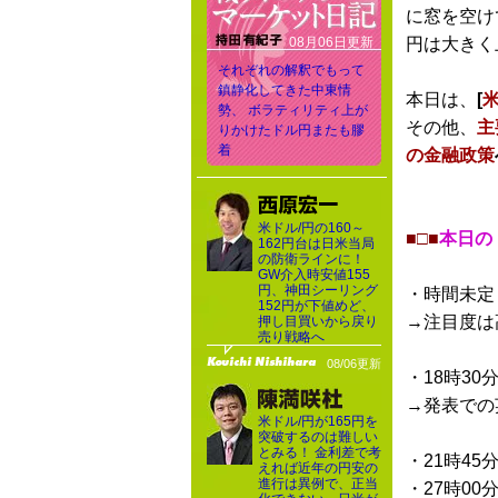
に窓を空け
08月06日更新
円は大きく
それぞれの解釈でもって
鎮静化してきた中東情
本日は、
[
勢、 ボラティリティ上が
その他、
主
りかけたドル円またも膠
着
の金融政策
米ドル/円の160～
■□■
本日の
162円台は日米当局
の防衛ラインに！
GW介入時安値155
円、神田シーリング
・時間未定
152円が下値めど、
→注目度は
押し目買いから戻り
売り戦略へ
08/06更新
・18時30
→発表での
米ドル/円が165円を
突破するのは難しい
とみる！ 金利差で考
・21時45
えれば近年の円安の
進行は異例で、正当
・27時00