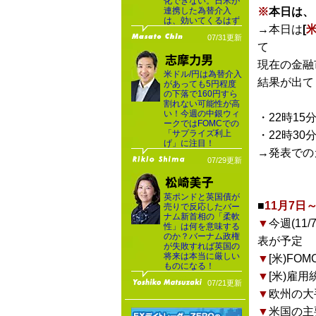
化できない。日米が
連携した為替介入
※
本日は、
は、効いてくるはず
→本日は
[
07/31更新
て
現在の金融
米ドル/円は為替介入
結果が出て
があっても5円程度
の下落で160円すら
割れない可能性が高
い！今週の中銀ウィ
・22時15
ークではFOMCでの
「サプライズ利上
・22時30
げ」に注目！
→発表での
07/29更新
英ポンドと英国債が
■
11月7
売りで反応したバー
ナム新首相の「柔軟
▼
今週(1
性」は何を意味する
のか？バーナム政権
表が予定
が失敗すれば英国の
将来は本当に厳しい
▼
[米)FO
ものになる！
▼
[米)雇用
07/21更新
▼
欧州の大
▼
米国の主