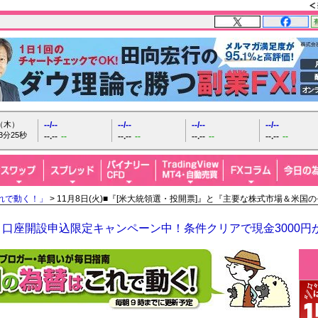
日（木）
--/--
--/--
--/--
--/--
3分27秒
--.--
--
--.--
--
--.--
--
--.--
--
れで動く！」
> 11月8日(火)■『[米大統領選・投開票]』と『主要な株式市場＆米
口座開設申込限定キャンペーン中！条件クリアで現金3000円