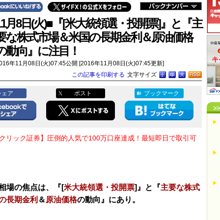
11月8日(火)■『[米大統領選・投開票]』と『主
要な株式市場＆米国の長期金利＆原油価格
の動向』に注目！
016年11月08日(火)07:45公開 [2016年11月08日(火)07:45更新]
この記事を印刷する
文字サイズ
シェア
ポスト
ブックマーク
Oクリック証券】圧倒的人気で100万口座達成！最短即日で取引可
相場の焦点は、『[
米大統領選・投開票
]』と『
主要な株式
の長期金利
＆
原油価格
の動向』にあり。