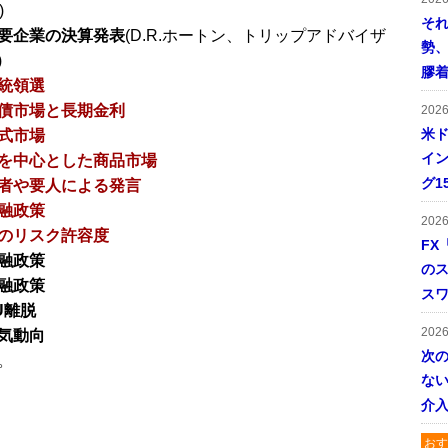
)
そ
要企業の決算発表
(D.R.ホートン、トリップアドバイザ
勢
)
膠
統領選
債市場と長期金利
202
米ド
式市場
イン
を中心とした商品市場
グ1
者や要人による発言
融政策
202
のリスク許容度
FX
融政策
の
融政策
ス
U離脱
202
気動向
次
。
ない
介
おす