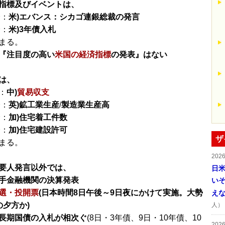
指標及びイベントは、
分：
米)エバンス：シカゴ連銀総裁の発言
分：
米)3年債入札
まる。
『注目度の高い
米国の経済指標
の発表』はない
は、
：
中)
貿易収支
分：
英)鉱工業生産
/
製造業生産高
分：
加)住宅着工件数
分：
加)住宅建設許可
ザ
まる。
202
要人発言以外では、
日
手金融機関の決算発表
い
選・投開票
(日本時間8日午後～9日夜にかけて実施。大勢
え
の夕方か)
人）
長期国債の入札が相次ぐ
(8日・3年債、9日・10年債、10
202