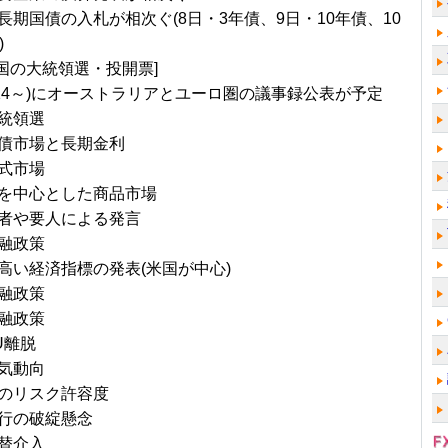
長期国債の入札が相次ぐ(8日・3年債、9日・10年債、10
)
米国の大統領選・投開票]
1/14～)にオーストラリアとユーロ圏の議事録公表が予定
統領選
債市場と長期金利
式市場
を中心とした商品市場
者や要人による発言
融政策
高い経済指標の発表(米国が中心)
融政策
融政策
U離脱
気動向
のリスク許容度
行の破綻懸念
替介入