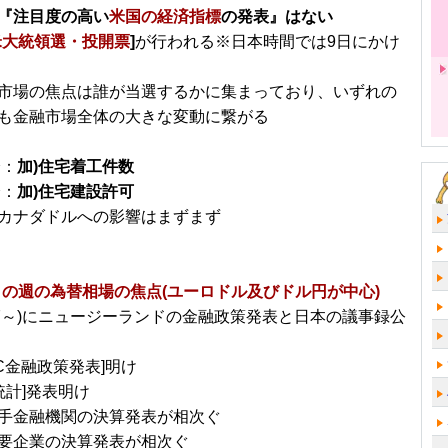
『注目度の高い
米国の経済指標
の発表』はない
米大統領選・投開票
]
が行われる※日本時間では9日にかけ
市場の焦点は誰が当選するかに集まっており、いずれの
も金融市場全体の大きな変動に繋がる
分：
加)住宅着工件数
分：
加)住宅建設許可
カナダドルへの影響はまずまず
日～の週の為替相場の焦点(ユーロドル及びドル円が中心)
1/7～)にニュージーランドの金融政策発表と日本の議事録公
MC金融政策発表]明け
統計]発表明け
手金融機関の決算発表が相次ぐ
要企業の決算発表が相次ぐ