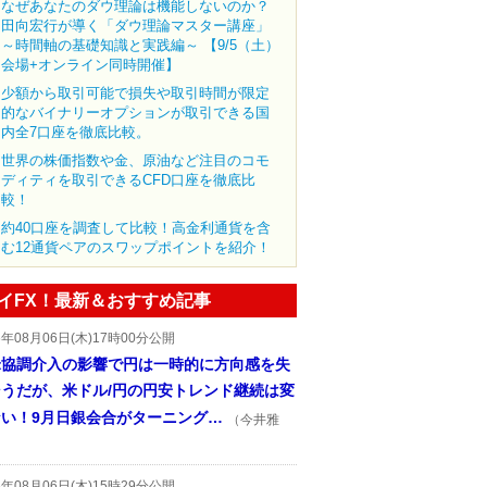
なぜあなたのダウ理論は機能しないのか？
田向宏行が導く「ダウ理論マスター講座」
～時間軸の基礎知識と実践編～ 【9/5（土）
会場+オンライン同時開催】
少額から取引可能で損失や取引時間が限定
的なバイナリーオプションが取引できる国
内全7口座を徹底比較。
世界の株価指数や金、原油など注目のコモ
ディティを取引できるCFD口座を徹底比
較！
約40口座を調査して比較！高金利通貨を含
む12通貨ペアのスワップポイントを紹介！
イFX！最新＆おすすめ記事
6年08月06日(木)17時00分公開
米協調介入の影響で円は一時的に方向感を失
そうだが、米ドル/円の円安トレンド継続は変
ない！9月日銀会合がターニング…
（今井雅
6年08月06日(木)15時29分公開