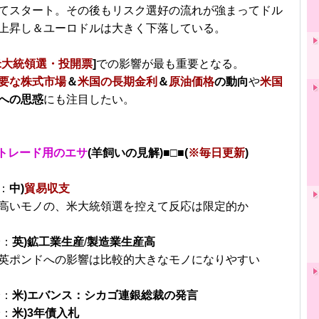
てスタート。その後もリスク選好の流れが強まってドル
上昇し＆ユーロドルは大きく下落している。
米大統領選・投開票
]
での影響が最も重要となる。
要な株式市場
＆
米国の長期金利
＆
原油価格
の動向
や
米国
への思惑
にも注目したい。
トレード用のエサ
(羊飼いの見解)■□■(
※毎日更新
)
：
中)
貿易収支
高いモノの、米大統領選を控えて反応は限定的か
分：
英)鉱工業生産
/
製造業生産高
英ポンドへの影響は比較的大きなモノになりやすい
分：
米)エバンス：シカゴ連銀総裁の発言
分：
米)3年債入札