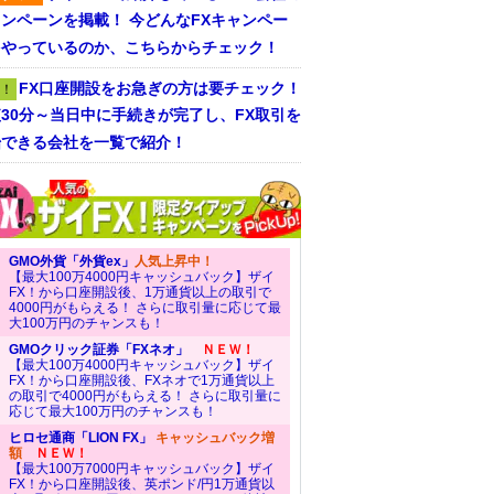
ンペーンを掲載！ 今どんなFXキャンペー
をやっているのか、こちらからチェック！
FX口座開設をお急ぎの方は要チェック！
！
30分～当日中に手続きが完了し、FX取引を
始できる会社を一覧で紹介！
GMO外貨「外貨ex」
人気上昇中！
【最大100万4000円キャッシュバック】ザイ
FX！から口座開設後、1万通貨以上の取引で
4000円がもらえる！ さらに取引量に応じて最
大100万円のチャンスも！
GMOクリック証券「FXネオ」
ＮＥＷ！
【最大100万4000円キャッシュバック】ザイ
FX！から口座開設後、FXネオで1万通貨以上
の取引で4000円がもらえる！ さらに取引量に
応じて最大100万円のチャンスも！
ヒロセ通商「LION FX」
キャッシュバック増
額
ＮＥＷ！
【最大100万7000円キャッシュバック】ザイ
FX！から口座開設後、英ポンド/円1万通貨以