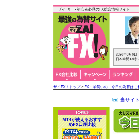
ザイFX！ - 初心者必見のFX総合情報サイト
2026年8月6
日本時間13時5
ザイFX！トップ
>
FX・羊飼いの「今日の為替はこ
当サイト
MT4が使えるおすす
めFX口座比較