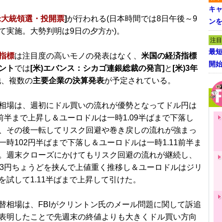
キャ
米大統領選・投開票
]
が行われる(日本時間では8日午後～9
ン
て実施。大勢判明は9日の夕方か)。
注目
最短
指標
は注目度の高いモノの発表はなく、
米国の経済指標
開
ント
では
[米)エバンス：シカゴ連銀総裁の発言]
と
[米)3年
他、複数の
主要企業の決算発表
が予定されている。
相場は、週初にドル買いの流れが優勢となってドル円は
円前半まで上昇し＆ユーロドルは一時1.09半ばまで下落し
、その後一転してリスク回避や巻き戻しの流れが強まっ
一時102円半ばまで下落し＆ユーロドルは一時1.11前半ま
。週末クローズにかけてもリスク回避の流れが継続し、
03円ちょうどを挟んで上値重く推移し＆ユーロドルはジリ
を試して1.11半ばまで上昇して引けた。
替相場は、FBIがクリントン氏のメール問題に関して訴追
表明したことで先週末の終値よりも大きくドル買い方向