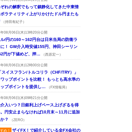
れぞれの解釈でもって鎮静化してきた中東情
、ボラティリティ上がりかけたドル円またも
着
（持田有紀子）
6年08月06日(木)13時20分公開
ル/円の160～162円台は日米当局の防衛ラ
に！ GW介入時安値155円、神田シーリン
52円が下値めど、押…
（西原宏一）
6年08月06日(木)12時00分公開
「スイスフラン/トルコリラ（CHF/TRY）」
スワップポイントを比較！ もっとも高水準の
ワップポイントを提供し…
（FX情報局）
6年08月06日(木)09時21分公開
の介入いつ？日銀利上げペース上げざるを得
。円安止まらなければ10月末～11月に追加
入か？
（ZERO）
ザイFX！で紹介している全FX会社の
すめ！