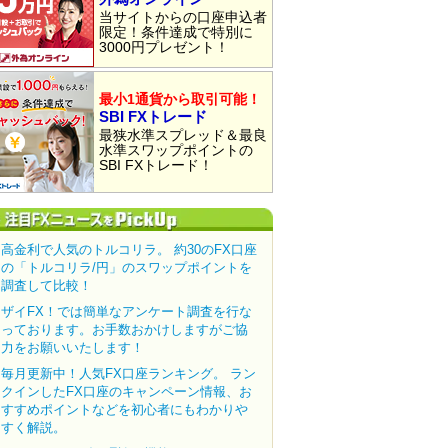
当サイトからの口座申込者
限定！条件達成で特別に
3000円プレゼント！
最小1通貨から取引可能！
SBI FXトレード
最狭水準スプレッド＆最良
水準スワップポイントの
SBI FXトレード！
高金利で人気のトルコリラ。 約30のFX口座
の「トルコリラ/円」のスワップポイントを
調査して比較！
ザイFX！では簡単なアンケート調査を行な
っております。お手数おかけしますがご協
力をお願いいたします！
毎月更新中！人気FX口座ランキング。 ラン
クインしたFX口座のキャンペーン情報、お
すすめポイントなどを初心者にもわかりや
すく解説。