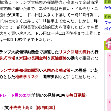
注目
相場は、トランプ大統領の弾劾懸念が高まって金融市場
かる
避方向に傾いた事で、為替相場は円買い・ドル売り・ユ
流れが加速し、ドル円は大きく下落して一時110円前半ま
注目
ドルは大きく上昇して1.11後半まで進んだ。しかし、昨
ワ
場でコミー前FBI長官の政治的圧力を否定したビデオを受
ポイ
大きく買い戻され、ドル円は一時111円後半まで上昇し＆
は一時1.10後半まで下落した。
ランプ大統領弾劾懸念で加速した
リスク回避の流れ
の行
株式市場
＆
米国の長期金利
＆
原油価格
の動向
が重要とな
ランプ大統領弾劾問題
や
米国の金融政策
への思惑
、
北朝
心とした
地政学リスク
、
週末要因
などにも注意したい。
トレード用のエサ
(羊飼いの見解)■□■(
※毎日更新
)
分：
加)
小売売上高
＆
【除自動車】