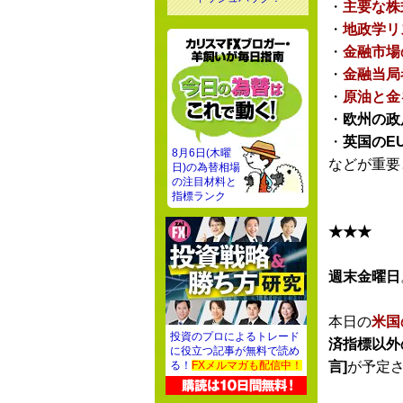
・
主要な株
・
地政学リ
・
金融市場
・
金融当局
・
原油と金
・
欧州の政
・
英国のE
8月6日(木曜
などが重要
日)の為替相場
の注目材料と
指標ランク
★★★
週末金曜日
本日の
米国
投資のプロによるトレード
済指標以外
に役立つ記事が無料で読め
言]
が予定
る！
FXメルマガも配信中！