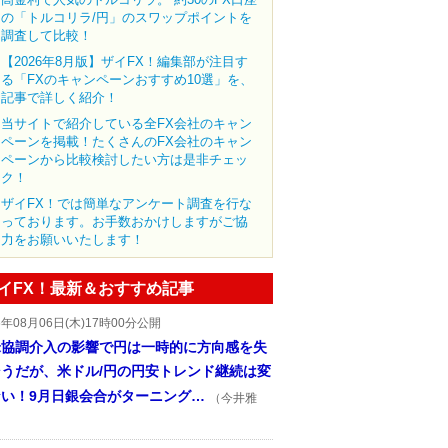
の「トルコリラ/円」のスワップポイントを
調査して比較！
【2026年8月版】ザイFX！編集部が注目す
る「FXのキャンペーンおすすめ10選」を、
記事で詳しく紹介！
当サイトで紹介している全FX会社のキャン
ペーンを掲載！たくさんのFX会社のキャン
ペーンから比較検討したい方は是非チェッ
ク！
ザイFX！では簡単なアンケート調査を行な
っております。お手数おかけしますがご協
力をお願いいたします！
イFX！最新＆おすすめ記事
6年08月06日(木)17時00分公開
米協調介入の影響で円は一時的に方向感を失
そうだが、米ドル/円の円安トレンド継続は変
ない！9月日銀会合がターニング…
（今井雅