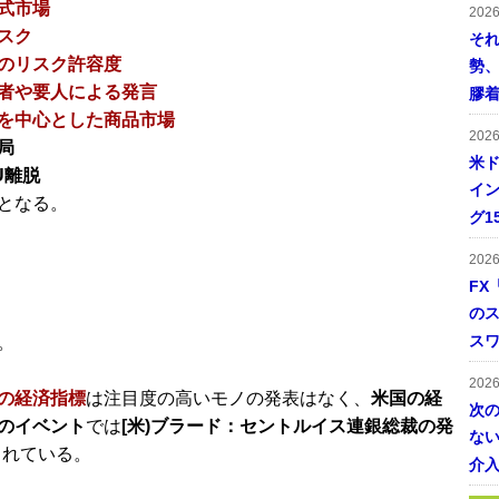
式市場
202
スク
そ
のリスク許容度
勢
者や要人による発言
膠
を中心とした商品市場
202
局
米ド
U離脱
イン
となる。
グ1
202
FX
の
ス
。
202
の経済指標
は注目度の高いモノの発表はなく、
米国の経
次
のイベント
では
[米)ブラード：セントルイス連銀総裁の発
ない
されている。
介