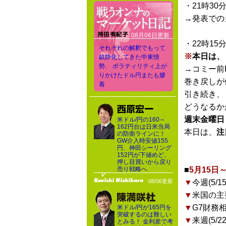
・21時30
→発表での
08月06日更新
・22時15
それぞれの解釈でもって
※
本日は、
鎮静化してきた中東情
勢、 ボラティリティ上が
→コミー前
りかけたドル円またも膠
巻き戻しが
着
引き続き、
どうなるか
週末金曜日
米ドル/円の160～
162円台は日米当局
本日は、
注
の防衛ラインに！
GW介入時安値155
円、神田シーリング
152円が下値めど、
押し目買いから戻り
売り戦略へ
■
5月15
08/06更新
▼
今週(5
▼
米国の主
▼
G7財務
米ドル/円が165円を
突破するのは難しい
▼
来週(5
とみる！ 金利差で考