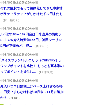
6年08月06日(木)15時29分公開
れぞれの解釈でもって鎮静化してきた中東情
、ボラティリティ上がりかけたドル円またも
着
（持田有紀子）
6年08月06日(木)13時20分公開
ル/円の160～162円台は日米当局の防衛ラ
に！ GW介入時安値155円、神田シーリン
52円が下値めど、押…
（西原宏一）
6年08月06日(木)12時00分公開
「スイスフラン/トルコリラ（CHF/TRY）」
スワップポイントを比較！ もっとも高水準の
ワップポイントを提供し…
（FX情報局）
6年08月06日(木)09時21分公開
の介入いつ？日銀利上げペース上げざるを得
。円安止まらなければ10月末～11月に追加
入か？
（ZERO）