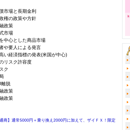
債市場と長期金利
政権の政策や方針
融政策
式市場
を中心とした商品市場
者や要人による発言
高い経済指標の発表(米国が中心)
のリスク許容度
スク
局
U離脱
融政策
融政策
通商】通常5000円＋乗り換え2000円に加えて、ザイＦＸ！限定
！