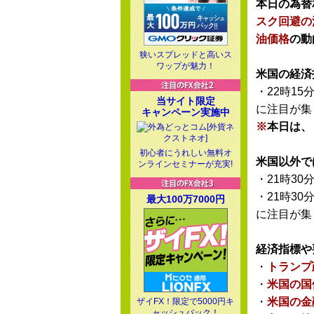
本日の為替
スク回避の
油価格
の動
狭いスプレッドと高いス
ワップが魅力！
米国の経済
・22時15
当サイト限定
に注目が集
キャンペーン実施中
※
本日は、
初心者にうれしい無料オ
米国以外で
ンラインセミナーが充実!
・21時30
・21時30
最大100万7000円
に注目が集
経済指標や
・
トランプ
・
米国の国
・
米国の金
ザイFX！限定で5000円キ
ャッシュバック！