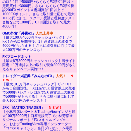
の取引1回で5000円+らくらくFX積立1回以上
定期買付で3000円。さらにらくらくFX積立開
設200FXポイント＆定期買付1回以上で
1000FXポイント。さらに取引量に応じて最大
100万円に加え、スクール受講と理解度テスト
合格などで1000円、CFD開設と取引で最大
4000円！
GMO外貨「外貨ex」
人気上昇中！
【最大100万4000円キャッシュバック】ザイ
FX！から口座開設後、1万通貨以上の取引で
4000円がもらえる！ さらに取引量に応じて最
大100万円のチャンスも！
FXブロードネット
【最大6万3000円キャッシュバック】当サイト
限定！1万通貨以上の取引で現金3000円がもら
えるキャンペーン実施中！
トレイダーズ証券「みんなのFX」
人気！
Ｎ
ＥＷ！
【最大101万円キャッシュバック】ザイFX！
から口座開設後、FX口座で5万通貨以上の取引
で5000円+シストレ口座で5万通貨以上の取引
で5000円がもらえる！ さらに取引量に応じて
最大100万円のチャンスも！
JFX「MATRIX TRADER」
ＮＥＷ！
【小林芳彦レポート＆TradingViewインジと最
大100万5000円】口座開設完了で小林芳彦オ
リジナルレポート「FXスキャルピングのコ
ツ」およびTradingView専用インジケーター
「コバスキャインジ」当日プレゼント＆専用