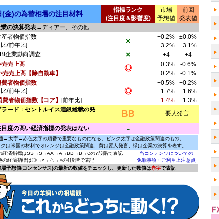
指標ランク
市場
前回
9日(金)の為替相場の注目材料
(注目度＆影響度)
予想値
発表値
企業の決算発表
→ディアー、その他
生産者物価指数
+0.2%
±0.0%
×
月比/前年比]
+3.2%
+3.1%
×
CBI企業動向調査
+4
+4
小売売上高
+0.3%
-0.6%
◎
小売売上高【除自動車】
+0.2%
-0.1%
消費者物価指数
+0.5%
+0.2%
◎
月比/前年比]
+1.7%
+1.6%
消費者物価指数【コア】
[前年比]
+1.4%
+1.3%
ブラード：セントルイス連銀総裁の発
BB
要人発言
-
注目度の高い経済指標の発表はない
-
-
通→太字→赤色太字の順番で重要なものになる。ピンク太字は金融政策関連のもの。
ックは米国の材料でオレンジは金融政策関連、黄は要人発言、緑は企業の決算を表す。
の経済指標はSS→S→AA→A→BB→B→Cの7段階で表記
当コンテンツについての
他の経済指標は◎→○→△→×の4段階で表記
免罪事項・ご利用上注意点
に市場予想値(コンセンサス)の最新の数値をチェックし、更新した数値は
赤字
で表記