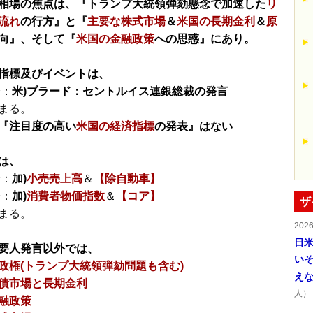
相場の焦点は、『トランプ大統領弾劾懸念で加速した
リ
流れ
の行方』と『
主要な株式市場
＆
米国の長期金利
＆
原
向』、そして『
米国の金融政策
への思惑』にあり。
指標及びイベントは、
分：
米)ブラード：セントルイス連銀総裁の発言
まる。
『注目度の高い
米国の経済指標
の発表』はない
は、
分：
加)
小売売上高
＆
【除自動車】
分：
加)
消費者物価指数
＆
【コア】
ザ
まる。
202
日
要人発言以外では、
い
政権(トランプ大統領弾劾問題も含む)
え
債市場と長期金利
人）
融政策