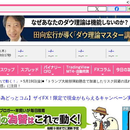
日（木）
--/--
--/--
--/--
--/--
8分18秒
--.--
--
--.--
--
--.--
--
--.--
--
れで動く！」
> 5月19日(金)■『トランプ大統領弾劾懸念で加速したリスク回避の
惑』に注目！
外為どっとコム】ザイFX！限定で現金がもらえるキャンペーン