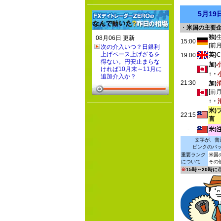
5月1
・
米国の主要
独)
08月06日 更新
15:00
[前
次の介入いつ？日銀利
上げペース上げざるを
英)
19:00
得ない。円安止まらな
加)
ければ10月末～11月に
↑・
追加介入か？
21:30
加)
[前
↑・
米)
22:15
言
米)
-
文字が、普
ピンクのバ
重要ランク
米国
について
その
※
15時～20時