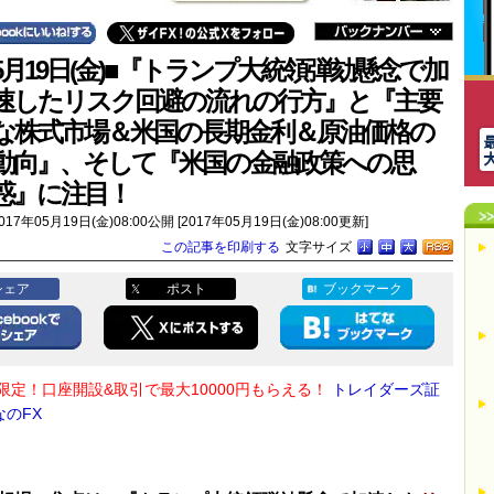
5月19日(金)■『トランプ大統領弾劾懸念で加
速したリスク回避の流れの行方』と『主要
な株式市場＆米国の長期金利＆原油価格の
動向』、そして『米国の金融政策への思
惑』に注目！
017年05月19日(金)08:00公開 [2017年05月19日(金)08:00更新]
この記事を印刷する
文字サイズ
シェア
ポスト
ブックマーク
限定！口座開設&取引で最大10000円もらえる！
トレイダーズ証
なのFX