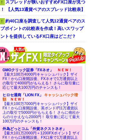
スプレッドが狭いおすすめFX口座が見つ
！
！ 【人気13通貨ペアのスプレッド比較表】
約40口座を調査して人気12通貨ペアのス
！
ップポイントの比較表を作成！高いスワップ
ントを提供しているFX口座はどこだ？
GMOクリック証券「FXネオ」
ＮＥＷ！
【最大100万4000円キャッシュバック】ザイ
FX！から口座開設後、FXネオで1万通貨以上
の取引で4000円がもらえる！ さらに取引量に
応じて最大100万円のチャンスも！
ヒロセ通商「LION FX」
キャッシュバック増
額
ＮＥＷ！
【最大100万7000円キャッシュバック】ザイ
FX！から口座開設後、英ポンド/円1万通貨以
上の取引で5000円がもらえる！ さらに他社か
らのりかえなら2000円！ 取引量に応じて最大
100万円のチャンスも！
外為どっとコム「外貨ネクストネオ」
【最大101万2000円＋1200FXポイント】ザイ
FX！から口座開設後、FX口座で1万通貨以上