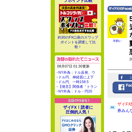
プポイント比較
約30のFX口座のスワップ
羊飼い
ポイントを調査して比
較！
2
08月07日 01:30更新
NY外為：ドル反発、ウ
ドル円、神経質に上下
ドル円、一時158.5
【発言】関係者「トラン
NY外為：ドル・円20
ザイFX
ザイFX！読者に
券みん
圧倒的人気！