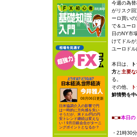
今週の為替
がリスク回
ーロ買いの
で＆ユーロ
日のNY市
けてドルが
ユーロドル
本日は、
ト
方
と
主要な
る。
その他、
ト
鮮情勢を中
08月06日更新
日米協調介入の影響で円
は一時的に方向感を失い
そうだが、米ドル/円の円
■□■
本日の
安トレンド継続は変えな
い！9月日銀会合がターニ
ングポイントとなるか？
・21時30