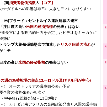
分：
加)
消費者物価指数
＆
【コア】
カナダドルへの影響は非常に大きなモノになりやすい
分：
米)ブラード：セントルイス連銀総裁の発言
『注目度の高い
米国の経済指標
の発表』はない
FBI長官による政治的圧力を否定したビデオをキッカケに
優勢に
トランプ大統領弾劾懸念で加速した
リスク回避の流れ
が
がキモ
目度の高い
米国の経済指標
の発表
はない
日～の週の為替相場の焦点(ユーロドル及びドル円が中心)
/15～)→オーストラリアの議事録公表が予定
要企業の決算発表が相次ぐ
相・中央銀行総裁会議(～13日)明け
/22～)→カナダと南アフリカの金融政策発表と米国の議事録