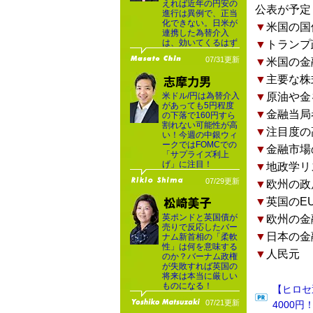
えれば近年の円安の
公表が予定
進行は異例で、正当
化できない。日米が
▼
米国の国
連携した為替介入
は、効いてくるはず
▼
トランプ
07/31更新
▼
米国の金
▼
主要な株
米ドル/円は為替介入
▼
原油や金
があっても5円程度
▼
金融当局
の下落で160円すら
割れない可能性が高
▼
注目度の
い！今週の中銀ウィ
ークではFOMCでの
▼
金融市場
「サプライズ利上
げ」に注目！
▼
地政学リ
07/29更新
▼
欧州の政
▼
英国のE
英ポンドと英国債が
▼
欧州の金
売りで反応したバー
▼
日本の金
ナム新首相の「柔軟
性」は何を意味する
▼
人民元
のか？バーナム政権
が失敗すれば英国の
将来は本当に厳しい
ものになる！
【ヒロセ
07/21更新
4000円