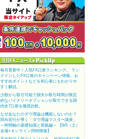
毎月更新中！人気FX口座ランキング。 ラン
クインしたFX口座のキャンペーン情報、お
すすめポイントなどを初心者にもわかりや
すく解説。
少額から取引可能で損失や取引時間が限定
的なバイナリーオプションが取引できる国
内全7口座を徹底比較。
なぜあなたのダウ理論は機能しないのか？
田向宏行が導く「ダウ理論マスター講座」
～時間軸の基礎知識と実践編～ 【9/5（土）
会場+オンライン同時開催】
高金利で人気のトルコリラ。 約30のFX口座