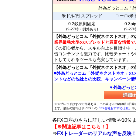
外為どっとコム「
米ドル/円 スプレッド
ユーロ/米
0.2銭原則固定
0.3p
(9-27時・例外あり)
(9-2
【外為どっとコム「外貨ネクストネオ」の
業界最狭水準のスプレッドと豊富な情報で
ての初心者から、スキル向上を目指す中・
習コンテンツも魅力です。比較チャートや
トしてくれるツールも充実しています。
【外為どっとコム「外貨ネクストネオ」の
■外為どっとコム「外貨ネクストネオ」の
ントなどの他社との比較、キャンペーン情
▼外為どっと
※スプレッドはすべて例外あり。この表は2026年8月3日
ます。最新の情報はザイFX！の
「FX会社おすすめ比較」
や
各FX口座のさらに詳しい情報や10
【※関連記事はこちら！】
⇒
FXトレーダーのリアルな声を反映！