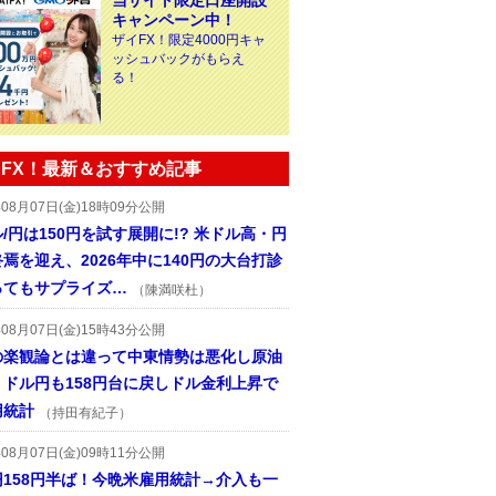
当サイト限定口座開設
キャンペーン中！
ザイFX！限定4000円キャ
ッシュバックがもらえ
る！
FX！最新＆おすすめ記事
年08月07日(金)18時09分公開
/円は150円を試す展開に!? 米ドル高・円
焉を迎え、2026年中に140円の大台打診
ってもサプライズ…
（陳満咲杜）
年08月07日(金)15時43分公開
の楽観論とは違って中東情勢は悪化し原油
、ドル円も158円台に戻しドル金利上昇で
用統計
（持田有紀子）
年08月07日(金)09時11分公開
円158円半ば！今晩米雇用統計→介入も一