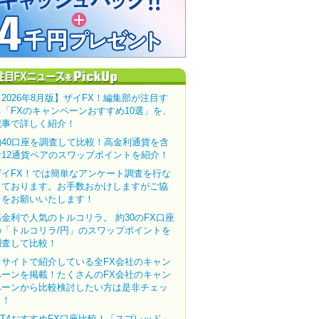
【2026年8月版】ザイFX！編集部が注目す
る「FXのキャンペーンおすすめ10選」を、
記事で詳しく紹介！
約40口座を調査して比較！高金利通貨を含
む12通貨ペアのスワップポイントを紹介！
ザイFX！では簡単なアンケート調査を行な
っております。お手数おかけしますがご協
力をお願いいたします！
高金利で人気のトルコリラ。 約30のFX口座
の「トルコリラ/円」のスワップポイントを
調査して比較！
当サイトで紹介している全FX会社のキャン
ペーンを掲載！たくさんのFX会社のキャン
ペーンから比較検討したい方は是非チェッ
ク！
MT4おすすめFX口座比較！「スプレッド」