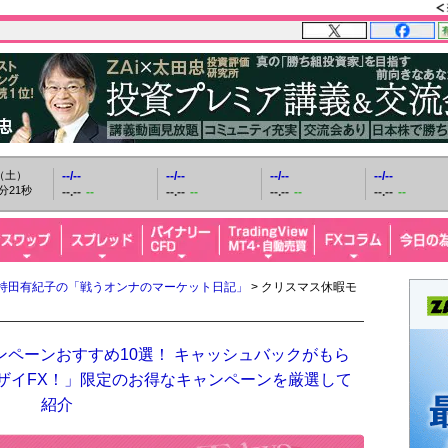
日（土）
--/--
--/--
--/--
--/--
分22秒
--.--
--
--.--
--
--.--
--
--.--
--
持田有紀子の「戦うオンナのマーケット日記」
> クリスマス休暇モ
ンペーンおすすめ10選！ キャッシュバックがもら
「ザイFX！」限定のお得なキャンペーンを厳選して
紹介