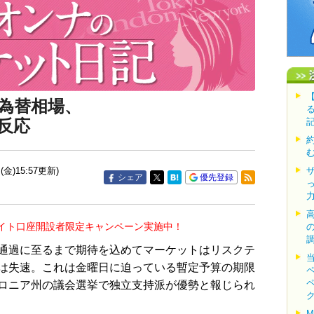
為替相場、
反応
(金)15:57更新)
シェア
優先登録
イト口座開設者限定キャンペーン実施中！
通過に至るまで期待を込めてマーケットはリスクテ
は失速。これは金曜日に迫っている暫定予算の期限
ロニア州の議会選挙で独立支持派が優勢と報じられ