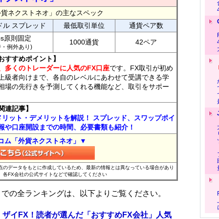
外貨ネクストネオ」の主なスペック
ドル スプレッド
最低取引単位
通貨ペア数
ips原則固定
1000通貨
42ペア
7時・例外あり)
おすすめポイント】
、多くのトレーダーに人気のFX口座
です。FX取引が初め
上級者向けまで、各自のレベルにあわせて受講できる学
相場の先行きを予測してくれる機能など、取引をサポー
関連記事】
メリット・デメリットを解説！ スプレッド、スワップポイ
報や口座開設までの時間、必要書類も紹介！
コム「外貨ネクストネオ」▼
時点のデータをもとに作成しているため、最新の情報とは異なっている場合があり
、各FX会社の公式サイトなどで確認してください
位までの全ランキングは、以下よりご覧ください。
 ザイFX！読者が選んだ「おすすめFX会社」人気