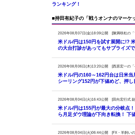
ランキング！
■持田有紀子の「戦うオンナのマーケ
2026年08月07日(金)18:09公開 [陳満咲
米ドル/円は150円を試す展開に!?
の大台打診があってもサプライズで
2026年08月06日(木)13:20公開 [西原宏
米ドル/円の160～162円台は日米
シーリング152円が下値めど、押
2026年08月04日(火)16:43公開 [田向宏行式 
米ドル/円は155円が最大の分岐点！
ら月足ダウ理論が下向き転換！ 下値
2026年08月04日(火)06:44公開 [FX・