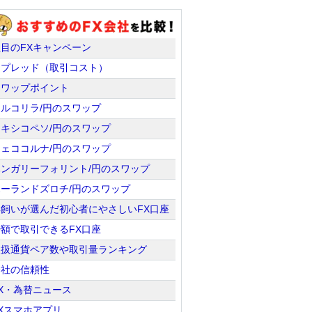
注目のFXキャンペーン
スプレッド（取引コスト）
スワップポイント
トルコリラ/円のスワップ
メキシコペソ/円のスワップ
チェココルナ/円のスワップ
ハンガリーフォリント/円のスワップ
ポーランドズロチ/円のスワップ
羊飼いが選んだ初心者にやさしいFX口座
少額で取引できるFX口座
取扱通貨ペア数や取引量ランキング
会社の信頼性
X・為替ニュース
Xスマホアプリ