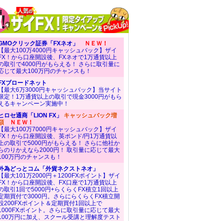
GMOクリック証券「FXネオ」
ＮＥＷ！
【最大100万4000円キャッシュバック】ザイ
FX！から口座開設後、FXネオで1万通貨以上
の取引で4000円がもらえる！ さらに取引量に
応じて最大100万円のチャンスも！
FXブロードネット
【最大6万3000円キャッシュバック】当サイト
限定！1万通貨以上の取引で現金3000円がもら
えるキャンペーン実施中！
ヒロセ通商「LION FX」
キャッシュバック増
額
ＮＥＷ！
【最大100万7000円キャッシュバック】ザイ
FX！から口座開設後、英ポンド/円1万通貨以
上の取引で5000円がもらえる！ さらに他社か
らのりかえなら2000円！ 取引量に応じて最大
100万円のチャンスも！
外為どっとコム「外貨ネクストネオ」
【最大101万2000円＋1200FXポイント】ザイ
FX！から口座開設後、FX口座で1万通貨以上
の取引1回で5000円+らくらくFX積立1回以上
定期買付で3000円。さらにらくらくFX積立開
設200FXポイント＆定期買付1回以上で
1000FXポイント。さらに取引量に応じて最大
100万円に加え、スクール受講と理解度テスト