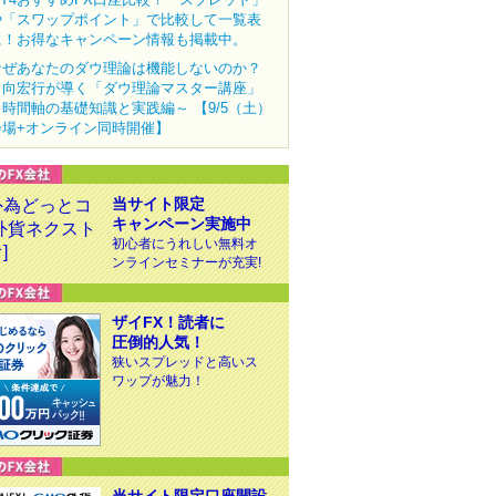
や「スワップポイント」で比較して一覧表
に！お得なキャンペーン情報も掲載中。
なぜあなたのダウ理論は機能しないのか？
田向宏行が導く「ダウ理論マスター講座」
～時間軸の基礎知識と実践編～ 【9/5（土）
会場+オンライン同時開催】
当サイト限定
キャンペーン実施中
初心者にうれしい無料オ
ンラインセミナーが充実!
ザイFX！読者に
圧倒的人気！
狭いスプレッドと高いス
ワップが魅力！