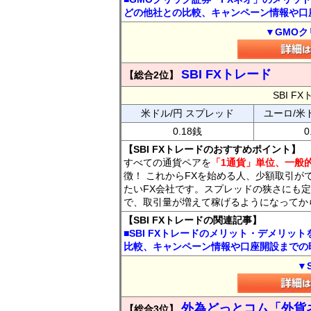
どの他社との比較、キャンペーン情報や口
▼GMOク
SBI FXトレード
【総合2位】
SBI 
米ドル/円 スプレッド
ユーロ/米
0.18銭
0
【SBI FXトレードのおすすめポイント】
すべての通貨ペアを
「1通貨」単位、一般的
徴！ これからFXを始める人、少額取引が
たいFX会社です。スプレッドの狭さにも定
で、取引量が増えて稼げるようになってか
【SBI FXトレードの関連記事】
■SBI FXトレードのメリット・デメリッ
比較、キャンペーン情報や口座開設までの
▼
外為どっとコム「外貨
【総合3位】