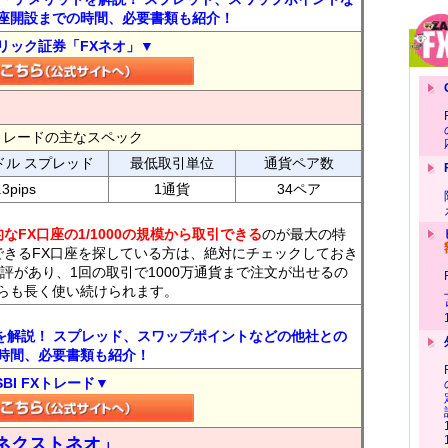
座開設までの時間、必要書類も紹介！
リック証券「FXネオ」▼
FXトレードの主なスペック
ドル スプレッド
最低取引単位
通貨ペア数
.3pips
1通貨
34ペア
なFX口座の1/1000の規模から取引できる
のが最大の特
できるFX口座を探している方は、絶対にチェックしておき
評があり、1回の取引で1000万通貨まで注文が出せるの
らも長く使い続けられます。
トを解説！ スプレッド、スワップポイントなどの他社との
時間、必要書類も紹介！
SBI FXトレード▼
ネクストネオ」