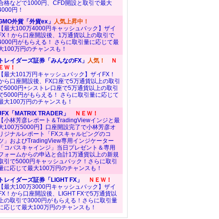
合格などで1000円、CFD開設と取引で最大
4000円！
GMO外貨「外貨ex」
人気上昇中！
【最大100万4000円キャッシュバック】ザイ
FX！から口座開設後、1万通貨以上の取引で
4000円がもらえる！ さらに取引量に応じて最
大100万円のチャンスも！
トレイダーズ証券「みんなのFX」
人気！
Ｎ
ＥＷ！
【最大101万円キャッシュバック】ザイFX！
から口座開設後、FX口座で5万通貨以上の取引
で5000円+シストレ口座で5万通貨以上の取引
で5000円がもらえる！ さらに取引量に応じて
最大100万円のチャンスも！
JFX「MATRIX TRADER」
ＮＥＷ！
【小林芳彦レポート＆TradingViewインジと最
大100万5000円】口座開設完了で小林芳彦オ
リジナルレポート「FXスキャルピングのコ
ツ」およびTradingView専用インジケーター
「コバスキャインジ」当日プレゼント＆専用
フォームからの申込と合計1万通貨以上の新規
取引で5000円キャッシュバック！さらに取引
量に応じて最大100万円のチャンスも！
トレイダーズ証券「LIGHT FX」
ＮＥＷ！
【最大100万3000円キャッシュバック】ザイ
FX！から口座開設後、LIGHT FXで5万通貨以
上の取引で3000円がもらえる！さらに取引量
に応じて最大100万円のチャンスも！