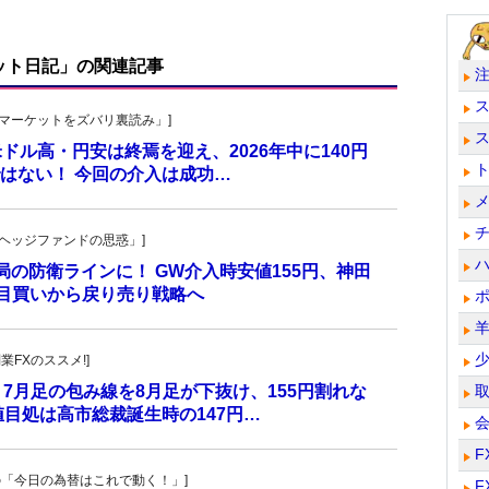
ット日記」の関連記事
杜の「マーケットをズバリ裏読み」]
 米ドル高・円安は終焉を迎え、2026年中に140円
はない！ 今回の介入は成功…
一の「ヘッジファンドの思惑」]
当局の防衛ラインに！ GW介入時安値155円、神田
し目買いから戻り売り戦略へ
副業FXのススメ!]
 7月足の包み線を8月足が下抜け、155円割れな
目処は高市総裁誕生時の147円…
F
羊飼いの「今日の為替はこれで動く！」]
F