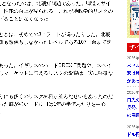
となったのは、北朝鮮問題であった。弾道ミサイ
、性能の向上が見られる。これが地政学的リスクの
げることはなくなった。
きは、初めてのJアラートが鳴ったりした。北朝
誰も想像もしなかったレベルである107円台まで落
ザイ
2026
った。イギリスのハードBREXIT問題や、スペイ
米ドル
しマーケットに与えるリスクの影響は、実に軽微な
安は終
があ
2026
りにも多くのリスク材料が並んだせいもあったのだ
口先
った感が強い。ドル円は1年の半値あたりを中心
反発
。
の雇
2026
ドル