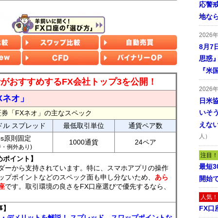
応警
地な
2026
8月7
思惑
『米
読者がおすすめするFX会社トップ3を公開！
2026
Xネオ」
日米
いそ
証券「FXネオ」の主なスペック
えな
ドル スプレッド
最低取引単位
通貨ペア数
人）
ips原則固定
1000通貨
24ペア
7時・例外あり)
注目！
めポイント】
最短
ダーから支持されています。特に、スマホアプリの操作
ップポイントなどのスペック面も申し分ないため、
あら
開始
座
です。取引環境の良さをFX口座選びで優先するなら、
人気！
事】
FX口
ト・デメリットを解説！ スプレッド、スワップポイントな