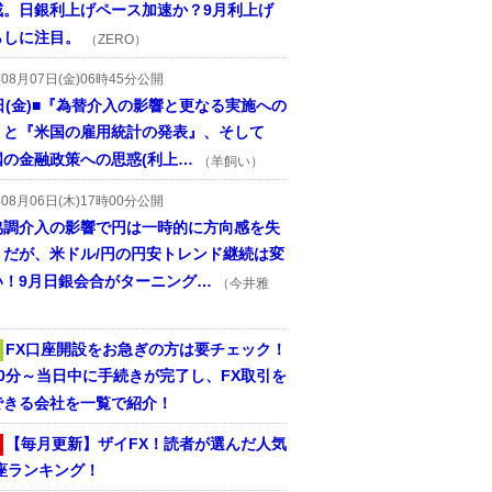
戒。日銀利上げペース加速か？9月利上げ
らしに注目。
（ZERO）
年08月07日(金)06時45分公開
日(金)■『為替介入の影響と更なる実施への
』と『米国の雇用統計の発表』、そして
国の金融政策への思惑(利上…
（羊飼い）
年08月06日(木)17時00分公開
協調介入の影響で円は一時的に方向感を失
うだが、米ドル/円の円安トレンド継続は変
い！9月日銀会合がターニング…
（今井雅
FX口座開設をお急ぎの方は要チェック！
30分～当日中に手続きが完了し、FX取引を
できる会社を一覧で紹介！
【毎月更新】ザイFX！読者が選んだ人気
座ランキング！