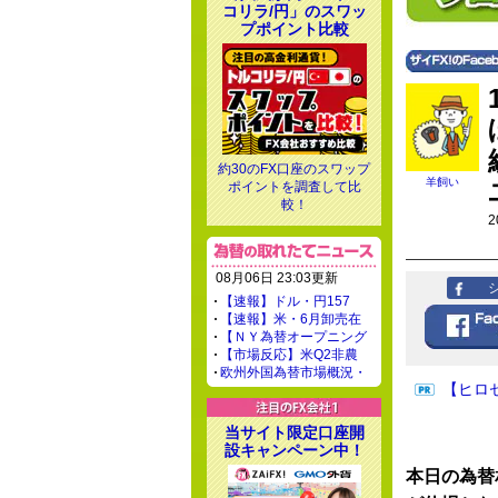
コリラ/円」のスワッ
プポイント比較
約30のFX口座のスワップ
羊飼い
ポイントを調査して比
較！
2
08月06日 23:03更新
【速報】ドル・円157
【速報】米・6月卸売在
【ＮＹ為替オープニング
【市場反応】米Q2非農
欧州外国為替市場概況・
【ヒロ
当サイト限定口座開
設キャンペーン中！
本日の為替