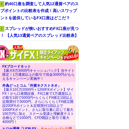
約40口座を調査して人気12通貨ペアのス
！
ップポイントの比較表を作成！高いスワップ
ントを提供しているFX口座はどこだ？
スプレッドが狭いおすすめFX口座が見つ
！
！ 【人気13通貨ペアのスプレッド比較表】
FXブロードネット
【最大6万3000円キャッシュバック】当サイト
限定！1万通貨以上の取引で現金3000円がもら
えるキャンペーン実施中！
外為どっとコム「外貨ネクストネオ」
【最大101万2000円＋1200FXポイント】ザイ
FX！から口座開設後、FX口座で1万通貨以上
の取引1回で5000円+らくらくFX積立1回以上
定期買付で3000円。さらにらくらくFX積立開
設200FXポイント＆定期買付1回以上で
1000FXポイント。さらに取引量に応じて最大
100万円に加え、スクール受講と理解度テスト
合格などで1000円、CFD開設と取引で最大
4000円！
ヒロセ通商「LION FX」
キャッシュバック増