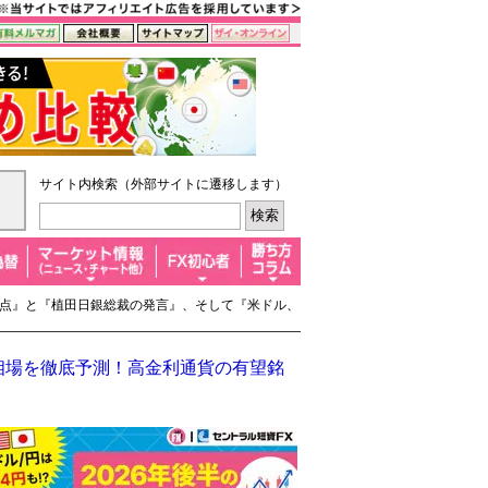
サイト内検索（外部サイトに遷移します）
なる点』と『植田日銀総裁の発言』、そして『米ドル、
半相場を徹底予測！高金利通貨の有望銘