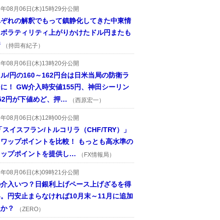
6年08月06日(木)15時29分公開
れぞれの解釈でもって鎮静化してきた中東情
、ボラティリティ上がりかけたドル円またも
着
（持田有紀子）
6年08月06日(木)13時20分公開
ル/円の160～162円台は日米当局の防衛ラ
に！ GW介入時安値155円、神田シーリン
52円が下値めど、押…
（西原宏一）
6年08月06日(木)12時00分公開
「スイスフラン/トルコリラ（CHF/TRY）」
スワップポイントを比較！ もっとも高水準の
ワップポイントを提供し…
（FX情報局）
6年08月06日(木)09時21分公開
の介入いつ？日銀利上げペース上げざるを得
。円安止まらなければ10月末～11月に追加
入か？
（ZERO）