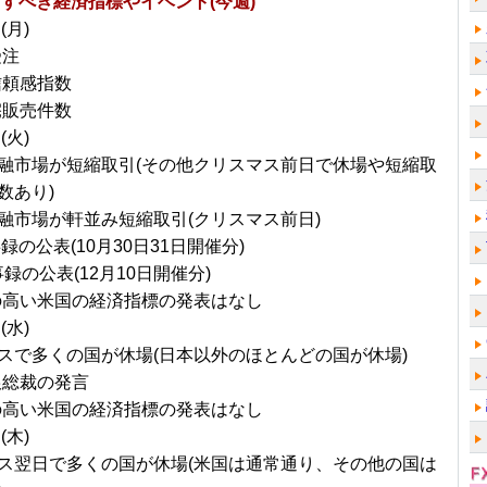
すべき経済指標やイベント(今週)
(月)
受注
信頼感指数
宅販売件数
(火)
融市場が短縮取引(その他クリスマス前日で休場や短縮取
数あり)
融市場が軒並み短縮取引(クリスマス前日)
事録の公表(10月30日31日開催分)
事録の公表(12月10日開催分)
の高い米国の経済指標の発表はなし
(水)
スで多くの国が休場(日本以外のほとんどの国が休場)
銀総裁の発言
の高い米国の経済指標の発表はなし
(木)
ス翌日で多くの国が休場(米国は通常通り、その他の国は