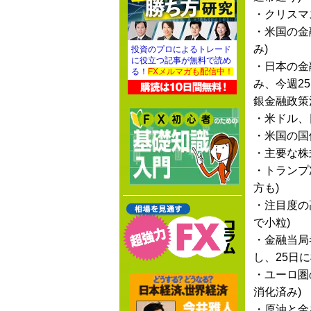
・クリスマ
・米国の金
み)
投資のプロによるトレード
に役立つ記事が無料で読め
・日本の金
る！
FXメルマガも配信中！
み、今週2
銀金融政策
・米ドル、
・米国の国
・主要な株
・トランプ
方も)
・注目度の
で小粒)
・金融当局
し、25日
・ユーロ圏
消化済み)
・原油と金