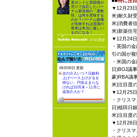
■■
特に注目
英ポンドと英国債が
売りで反応したバー
▼12月23日
ナム新首相の「柔軟
性」は何を意味する
米)耐久財
のか？バーナム政権
米)消費者
が失敗すれば英国の
将来は本当に厳しい
米)新築住
ものになる！
▼12月24日
07/21更新
・英国の金
引の国が複
・米国の金
08月06日 更新
日)BOJ議
次の介入いつ？日銀利
豪)RBA議
上げペース上げざるを
得ない。円安止まらな
米)注目度
ければ10月末～11月に
追加介入か？
▼12月25日
・クリスマ
日)植田日
米)注目度
▼12月26日
・クリスマ