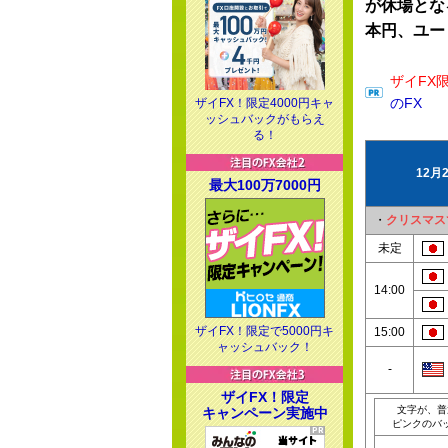
が休場とな
本円、ユー
ザイFX
のFX
ザイFX！限定4000円キャ
ッシュバックがもらえ
る！
12月
最大100万7000円
・
クリスマス
未定
14:00
ザイFX！限定で5000円キ
15:00
ャッシュバック！
-
ザイFX！限定
文字が、普
キャンペーン実施中
ピンクのバ