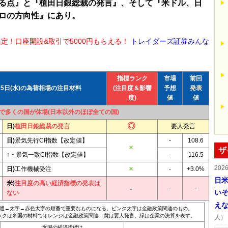
る点』と『植田日銀総裁の発言』、そして『米ドル、日
ロの方向性』にあり。
限定！口座開設&取引で5000円もらえる！
トレイダーズ証券みんな
指標ランク
市場
前回
25日(水)の為替相場の注目材料
(注目度＆影響
予想
発表
度)
値
値
で多くの国が休場(日本以外のほぼ全ての国)
日)
植田日銀総裁の発言
要人発言
日)
景気先行CI指数【改定値】
-
108.6
ザ
↑・
景気一致CI指数【改定値】
-
116.5
202
日)
工作機械受注
-
+3.0%
日
米)
注目度の高い経済指標の発表は
-
-
い
ない
え
通→太字→赤色太字の順番で重要なものになる。ピンク太字は金融政策関連のもの。
ックは米国の材料でオレンジは金融政策関連、黄は要人発言、緑は企業の決算を表す。
人）
米国の経済指標は