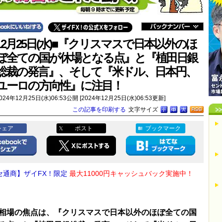
12月25日(水)■『クリスマスで日本以外のほ
ぼ全ての国が休場となる点』と『植田日銀
総裁の発言』、そして『米ドル、日本円、
ユーロの方向性』に注目！
024年12月25日(水)06:53公開 [2024年12月25日(水)06:53更新]
この記事を印刷する
文字サイズ
シェア
ポスト
ブックマーク
セ通商】ザイFX！限定
最大11000円キャッシュバック実施中！
相場の焦点は、『クリスマスで日本以外のほぼ全ての国