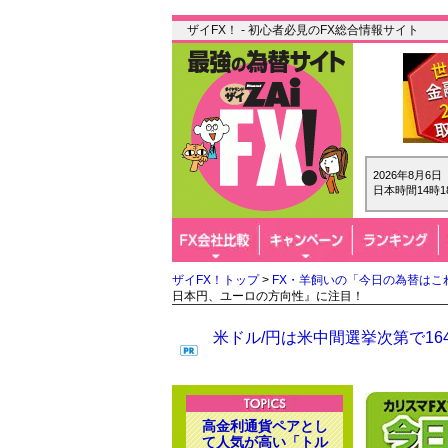
ザイFX！ - 初心者必見のFX総合情報サイト
2026年8月6
日本時間14時1
ザイFX！トップ
>
FX・羊飼いの「今日の為替はこ
日本円、ユーロの方向性』に注目！
米ドル/円は米中間選挙次第で1
高金利通貨ペアとし
て人気が高い「トル