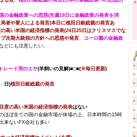
。
国の金融政策への思惑(先週18日に金融政策の発表を消
当局者や要人による発言(本日に植田日銀総裁の発言あ
の高い米国の経済指標の発表(24日25日はクリスマスでな
ンプ次期大統領の方針への思惑や発言
、
ユーロ圏の金融政
などにも注意したい。
トレード用のエサ
(羊飼いの見解)■□■(
※毎日更新
)
：
日)
植田日銀総裁の発言
目度の高い米国の経済指標の発表
はない
のほぼ全ての国の金融市場が休場の上、日本時間の15時
出来ないFX会社も多い