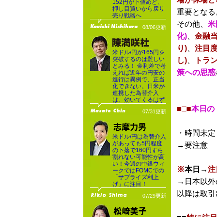
152円が下値めど、
押し目買いから戻り
重要となる
売り戦略へ
その他、
米
08/06更新
化)
、
金融
り)
、
注目度
米ドル/円が165円を
突破するのは難しい
し)
、
トラ
とみる！ 金利差で考
策への思惑
えれば近年の円安の
進行は異例で、正当
化できない。日米が
連携した為替介入
は、効いてくるはず
■□■
本日の
07/31更新
・時間未定
米ドル/円は為替介入
があっても5円程度
→要注意
の下落で160円すら
割れない可能性が高
い！今週の中銀ウィ
※
本日→
注
ークではFOMCでの
「サプライズ利上
→日本以外
げ」に注目！
以降は取引
07/29更新