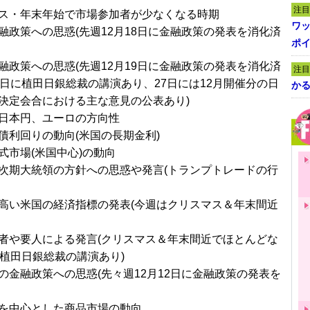
注目
ス・年末年始で市場参加者が少なくなる時期
ワ
融政策への思惑(先週12月18日に金融政策の発表を消化済
ポイ
融政策への思惑(先週12月19日に金融政策の発表を消化済
注目
5日に植田日銀総裁の講演あり、27日には12月開催分の日
かる
決定会合における主な意見の公表あり)
日本円、ユーロの方向性
債利回りの動向(米国の長期金利)
式市場(米国中心)の動向
次期大統領の方針への思惑や発言(トランプトレードの行
高い米国の経済指標の発表(今週はクリスマス＆年末間近
者や要人による発言(クリスマス＆年末間近でほとんどな
に植田日銀総裁の講演あり)
の金融政策への思惑(先々週12月12日に金融政策の発表を
を中心とした商品市場の動向