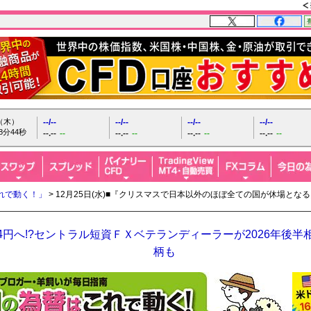
日（木）
--/--
--/--
--/--
--/--
8分46秒
--.--
--
--.--
--
--.--
--
--.--
--
れで動く！」
> 12月25日(水)■『クリスマスで日本以外のほぼ全ての国が休場と
64円へ!?セントラル短資ＦＸベテランディーラーが2026年後
柄も