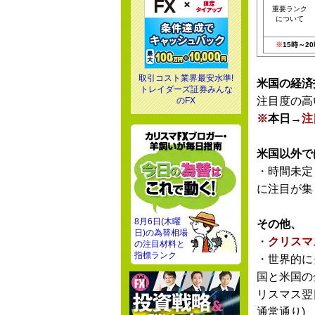
重要ランク
について
※
15時～
取引コスト業界最安水準!
米国の経済
トレイダーズ証券みんな
注目度の高
のFX
※
本日→
注
米国以外で
・時間未定
に注目が集
8月6日(木曜
その他、
日)の為替相場
・
クリスマ
の注目材料と
指標ランク
・世界的に
国と米国の
リスマス翌
通常通り)