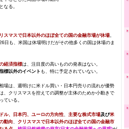
となる。
リスマスで日本以外のほぼ全ての国の金融市場が休場
。
26日も、米国は休場明けだがその他多くの国は休場のま
の経済指標
は、注目度の高いものの発表はない。
指標以外のイベント
も、特に予定されていない。
相場は、週明けに米ドル買い・日本円売りの流れが優勢
は、クリスマスを控えての調整が主体のためか小動きで
っている。
ドル、日本円、ユーロの方向性
、
主要な株式市場
及び
米
の動向
、
クリスマスで日本以外のほぼ全ての国の金融市
なる点
、
植田日銀総裁の発言(日本の金融政策への思惑)
が