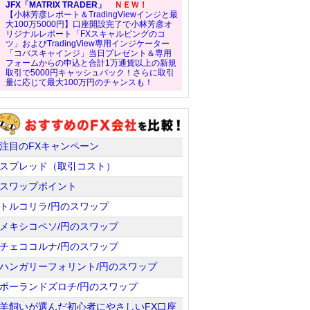
JFX「MATRIX TRADER」
ＮＥＷ！
【小林芳彦レポート＆TradingViewインジと最
大100万5000円】口座開設完了で小林芳彦オ
リジナルレポート「FXスキャルピングのコ
ツ」およびTradingView専用インジケーター
「コバスキャインジ」当日プレゼント＆専用
フォームからの申込と合計1万通貨以上の新規
取引で5000円キャッシュバック！さらに取引
量に応じて最大100万円のチャンスも！
注目のFXキャンペーン
スプレッド（取引コスト）
スワップポイント
トルコリラ/円のスワップ
メキシコペソ/円のスワップ
チェココルナ/円のスワップ
ハンガリーフォリント/円のスワップ
ポーランドズロチ/円のスワップ
羊飼いが選んだ初心者にやさしいFX口座