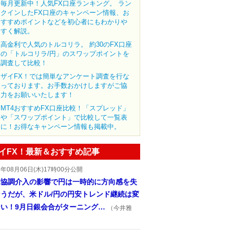
毎月更新中！人気FX口座ランキング。 ラン
クインしたFX口座のキャンペーン情報、お
すすめポイントなどを初心者にもわかりや
すく解説。
高金利で人気のトルコリラ。 約30のFX口座
の「トルコリラ/円」のスワップポイントを
調査して比較！
ザイFX！では簡単なアンケート調査を行な
っております。お手数おかけしますがご協
力をお願いいたします！
MT4おすすめFX口座比較！「スプレッド」
や「スワップポイント」で比較して一覧表
に！お得なキャンペーン情報も掲載中。
イFX！最新＆おすすめ記事
6年08月06日(木)17時00分公開
米協調介入の影響で円は一時的に方向感を失
そうだが、米ドル/円の円安トレンド継続は変
ない！9月日銀会合がターニング…
（今井雅