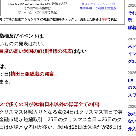
SS→S→AA→A→BB→B→Cの7段階で表記
当コンテンツについての
202
その他の経済指標は
免罪事項・ご利用上注意点
そ
◎→○→△→×の4段階で表記
20時に市場予想値(コンセンサス)の最新の数値をチェックし、更新した数値は
赤字
で表記
勢
膠
指標及びイベントは、
202
いものの発表はない。
米ド
目度の高い米国の経済指標の発表
はない
イン
グ1
は、
202
：
日)
植田日銀総裁の発言
FX
まる。
の
ス
スで多くの国が休場(日本以外のほぼ全ての国)
202
クリスマス休暇入りとなる点(24日はクリスマス前日で英
次
金融市場が短縮取引、25日のクリスマス当日→26日のク
ない
日は休場となる国が多い、米国は25日は休場だが26日は
介