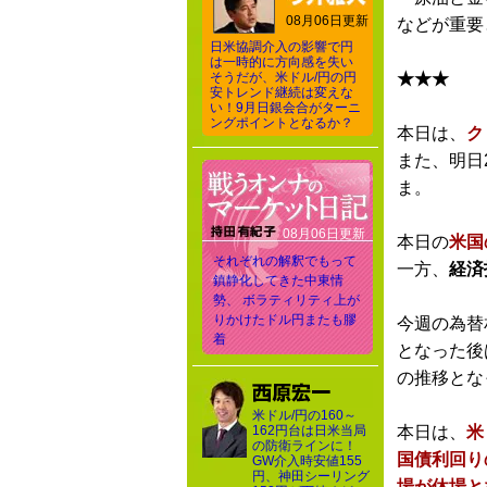
08月06日更新
などが重要
日米協調介入の影響で円
は一時的に方向感を失い
そうだが、米ドル/円の円
★★★
安トレンド継続は変えな
い！9月日銀会合がターニ
ングポイントとなるか？
本日は、
ク
また、明日
ま。
08月06日更新
本日の
米国
それぞれの解釈でもって
一方、
経済
鎮静化してきた中東情
勢、 ボラティリティ上が
りかけたドル円またも膠
今週の為替
着
となった後
の推移とな
米ドル/円の160～
162円台は日米当局
本日は、
米
の防衛ラインに！
国債利回り
GW介入時安値155
円、神田シーリング
場が休場と