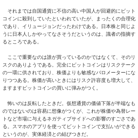
それまでは自国通貨に不信の高い中国人が回避的にビット
コインに殺到していたといわれていたが、まったくの合理化
であり、イリュージョンだったわけである。日本株と同じよ
うに日本人しかやってなさそうだというのは、識者の指摘す
るところである。
ここで重要なのは誰が買っているのかではなくて、そのリ
スクのありようである。完全にビットコインはリスクテーク
の一環に供されており、株価よりも敏感なバロメーターにな
りつつある。株価が高いときにはリスク許容度も増大して、
ますますビットコインの買いに弾みがつく。
怖いのは反転したときだ。仮想通貨の価値下落が半端なも
のではないのは容易に想像がつくが、これが株価や為替レー
トなど市場に与えるネガティブサイドへの影響のすごさであ
る。スマホのアプリを使ってビットコインで支払いができる
というのが、実体経済との結びつきだ。