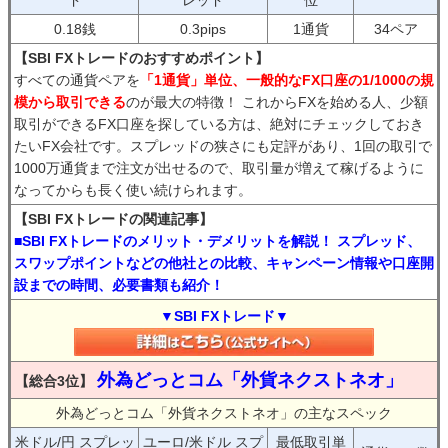
ド
レッド
位
0.18銭
0.3pips
1通貨
34ペア
【SBI FXトレードのおすすめポイント】
すべての通貨ペアを
「1通貨」単位、一般的なFX口座の1/1000の規
模から取引できる
のが最大の特徴！ これからFXを始める人、少額
取引ができるFX口座を探している方は、絶対にチェックしておき
たいFX会社です。スプレッドの狭さにも定評があり、1回の取引で
1000万通貨まで注文が出せるので、取引量が増えて稼げるように
なってからも長く使い続けられます。
【SBI FXトレードの関連記事】
■SBI FXトレードのメリット・デメリットを解説！ スプレッド、
スワップポイントなどの他社との比較、キャンペーン情報や口座開
設までの時間、必要書類も紹介！
▼SBI FXトレード▼
外為どっとコム「外貨ネクストネオ」
【総合3位】
外為どっとコム「外貨ネクストネオ」の主なスペック
米ドル/円 スプレッ
ユーロ/米ドル スプ
最低取引単