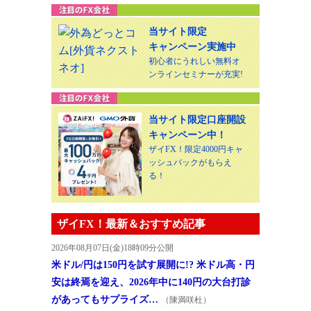
当サイト限定
キャンペーン実施中
初心者にうれしい無料オ
ンラインセミナーが充実!
当サイト限定口座開設
キャンペーン中！
ザイFX！限定4000円キャ
ッシュバックがもらえ
る！
ザイFX！最新＆おすすめ記事
2026年08月07日(金)18時09分公開
米ドル/円は150円を試す展開に!? 米ドル高・円
安は終焉を迎え、2026年中に140円の大台打診
があってもサプライズ…
（陳満咲杜）