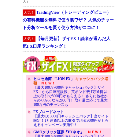
人）
TradingView（トレーディングビュー）
人気！
の有料機能を無料で使う裏ワザ？ 人気のチャー
ト分析ツールを賢く使う方法がココに！
【毎月更新】ザイFX！読者が選んだ人
人気！
気FX口座ランキング！
ヒロセ通商「LION FX」
キャッシュバック増
額
ＮＥＷ！
【最大100万7000円キャッシュバック】ザイ
FX！から口座開設後、英ポンド/円1万通貨以
上の取引で5000円がもらえる！ さらに他社か
らのりかえなら2000円！ 取引量に応じて最大
100万円のチャンスも！
FXブロードネット
【最大6万3000円キャッシュバック】当サイト
限定！1万通貨以上の取引で現金3000円がもら
えるキャンペーン実施中！
GMOクリック証券「FXネオ」
ＮＥＷ！
【最大100万4000円キャッシュバック】ザイ