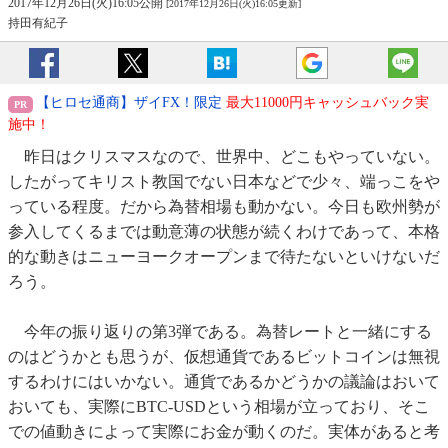
2017年12月26日(火)16:05公開
[2017年12月26日(火)16:05更新]
持田有紀子
【ヒロセ通商】ザイFX！限定
最大11000円キャッシュバック実
施中！
昨日はクリスマスなので、世界中、どこもやっていない。
したがってキリスト教国でない日本などで少々、端っこをや
っている程度。だから為替相場も動かない。今日も欧州勢が
参入してくるまでは動意薄の状態が続くわけであって、本格
的な動きはニューヨークオープンまで待たないといけないだ
ろう。
今年の振り返りの第3弾である。為替レートと一緒にする
のはどうかとも思うが、仮想通貨であるビットコインは無視
するわけにはいかない。通貨であるかどうかの議論はおいて
おいても、実際にBTC-USDという相場が立っており、そこ
での値動きによって実際にお金が動くのだ。実体があると考