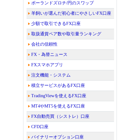
ポーランドズロチ/円のスワップ
羊飼いが選んだ初心者にやさしいFX口座
少額で取引できるFX口座
取扱通貨ペア数や取引量ランキング
会社の信頼性
FX・為替ニュース
FXスマホアプリ
注文機能・システム
積立サービスがあるFX口座
TradingViewを使えるFX口座
MT4やMT5を使えるFX口座
FX自動売買（シストレ）口座
CFD口座
バイナリーオプション口座