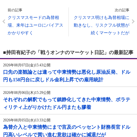
前の記事
次の記事
クリスマスモードの為替相
クリスマス明けも為替相場に
場、来年はユーロにバイアス
動きなし、リスクフル状態が
かかりやすく
続くマーケットだが
■持田有紀子の「戦うオンナのマーケット日記」の最新記事
2026年08月07日(金)15:43公開
口先の楽観論とは違って中東情勢は悪化し原油反発、ドル
円も158円台に戻しドル金利上昇での雇用統計
2026年08月06日(木)15:29公開
それぞれの解釈でもって鎮静化してきた中東情勢、ボラテ
ィリティ上がりかけたドル円またも膠着
2026年08月05日(水)13:33公開
為替介入と中東情勢にまで言及のベッセント財務長官ドル
円高いレベルで買い進む意欲は確かに減退だが