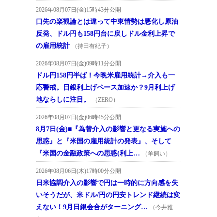
2026年08月07日(金)15時43分公開
口先の楽観論とは違って中東情勢は悪化し原油
反発、ドル円も158円台に戻しドル金利上昇で
の雇用統計
（持田有紀子）
2026年08月07日(金)09時11分公開
ドル円158円半ば！今晩米雇用統計→介入も一
応警戒。日銀利上げペース加速か？9月利上げ
地ならしに注目。
（ZERO）
2026年08月07日(金)06時45分公開
8月7日(金)■『為替介入の影響と更なる実施への
思惑』と『米国の雇用統計の発表』、そして
『米国の金融政策への思惑(利上…
（羊飼い）
2026年08月06日(木)17時00分公開
日米協調介入の影響で円は一時的に方向感を失
いそうだが、米ドル/円の円安トレンド継続は変
えない！9月日銀会合がターニング…
（今井雅