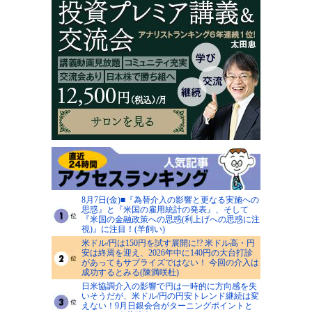
8月7日(金)■『為替介入の影響と更なる実施への
思惑』と『米国の雇用統計の発表』、そして
『米国の金融政策への思惑(利上げへの思惑に注
視)』に注目！(羊飼い)
米ドル/円は150円を試す展開に!? 米ドル高・円
安は終焉を迎え、2026年中に140円の大台打診
があってもサプライズではない！ 今回の介入は
成功するとみる(陳満咲杜)
日米協調介入の影響で円は一時的に方向感を失
いそうだが、米ドル/円の円安トレンド継続は変
えない！9月日銀会合がターニングポイントと