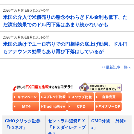
2026年08月04日(火)15:37公開
米国の介入で米債売りの懸念やわらぎドル金利も低下、た
だ演出効果でのドル円下落はあまり続かないかも
2026年08月03日(月)13:51公開
米国の助けでユーロ売りでの円相場の底上げ効果、ドル円
もアナウンス効果もあり再び下落はしているが
>>最新記事一覧へ
GMOクリック証券
セントラル短資ＦＸ
GMO外貨 「外貨e
「FXネオ」
「ＦＸダイレクトプ
x」