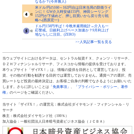
なるか？(今井雅人)
米ドル/円の160～162円台は日米当局の防衛ライ
ンに！ GW介入時安値155円、神田シーリング
152円が下値めど、押し目買いから戻り売り戦
略へ(西原宏一)
ドル円158円半ば！今晩米雇用統計→介入も一
応警戒。日銀利上げペース加速か？9月利上げ
地ならしに注目。(ZERO)
>>人気記事一覧を見る
当ウェブサイトにおけるデータは、セントラル短資ＦＸ、クォンツ・リサーチ、
ＤＺＨフィナンシャルリサーチ、フィスコから情報の提供を受けております。
本ウェブサイト「ザイFX！」は、情報の提供を目的として運営しており、投
資、その他の行動を勧誘する目的では運営しておりません。通貨ペアの選択、売
買レートなど投資の最終決定は、お客様ご自身の判断でなさるようにお願いいた
します。さらに詳しいことは
「免責事項」
、
「プライバシー・ポリシー、著作
権」
のページをご確認ください。
当サイト「ザイFX！」の運営元：株式会社ダイヤモンド・フィナンシャル・リ
サーチ
株主：株式会社ダイヤモンド社（100％）
加入協会：一般社団法人日本暗号資産ビジネス協会（ＪＣＢＡ）