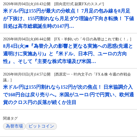
2026年08月04日(火)16:43公開 [田向宏行式 副業FXのススメ!]
米ドル/円は155円が最大の分岐点！ 7月足の包み線を8月足
が下抜け、155円割れなら月足ダウ理論が下向き転換！ 下値
目処は高市総裁誕生時の147円…
2026年08月04日(火)06:44公開 [FX・羊飼いの「今日の為替はこれで動く！」]
8月4日(火)■『為替介入の影響と更なる実施への思惑(先週と
週明けに実施あり)』と『米ドル、日本円、ユーロの方向
性』、そして『主要な株式市場及び米国…
2026年08月03日(月)14:57公開 [西原宏一・叶内文子の「FX＆株 今週の作戦会
議」]
米ドル/円は155円割れなら152円が次の焦点！ 日米協調介入
で160円台は戻り売りへ。米国がユーロ/円で円買い、欧州通
貨のクロス円の反落が続くか注目
関連タグ
為替市場
ビットコイン