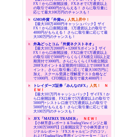
FX！から口座開設後、FXネオで1万通貨以上
の取引で4000円がもらえる！ さらに取引量に
応じて最大100万円のチャンスも！
GMO外貨「外貨ex」
人気上昇中！
【最大100万4000円キャッシュバック】ザイ
FX！から口座開設後、1万通貨以上の取引で
4000円がもらえる！ さらに取引量に応じて最
大100万円のチャンスも！
外為どっとコム「外貨ネクストネオ」
【最大101万2000円＋1200FXポイント】ザイ
FX！から口座開設後、FX口座で1万通貨以上
の取引1回で5000円+らくらくFX積立1回以上定
期買付で3000円。さらにらくらくFX積立開設
200FXポイント＆定期買付1回以上で1000FXポ
イント。さらに取引量に応じて最大100万円に
加え、スクール受講と理解度テスト合格など
で1000円、CFD開設と取引で最大4000円！
トレイダーズ証券「みんなのFX」
人気！
Ｎ
ＥＷ！
【最大101万円キャッシュバック】ザイFX！か
ら口座開設後、FX口座で5万通貨以上の取引で
5000円+シストレ口座で5万通貨以上の取引で
5000円がもらえる！ さらに取引量に応じて最
大100万円のチャンスも！
JFX「MATRIX TRADER」
ＮＥＷ！
【小林芳彦レポート＆TradingViewインジと最
大100万5000円】口座開設完了で小林芳彦オリ
ジナルレポート「FXスキャルピングのコツ」
およびTradingView専用インジケーター「コバ