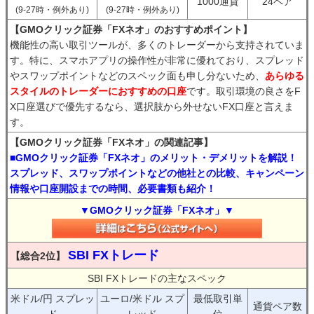
1000通貨
24ペア
(9-27時・例外あり)
(9-27時・例外あり)
【GMOクリック証券「FXネオ」のおすすめポイント】
機能性の高い取引ツールが、多くのトレーダーから支持されていま
す。特に、スマホアプリの操作性が非常に優れており、スプレッド
やスワップポイントなどのスペック面も申し分ないため、
あらゆる
スタイルのトレーダーにおすすめの口座
です。取引環境の良さをF
X口座選びで優先するなら、選択肢から外せないFX口座と言えま
す。
【GMOクリック証券「FXネオ」の関連記事】
■GMOクリック証券「FXネオ」のメリット・デメリットを解説！
スプレッド、スワップポイントなどの他社との比較、キャンペーン
情報や口座開設までの時間、必要書類も紹介！
▼GMOクリック証券「FXネオ」▼
SBI FXトレード
【総合2位】
SBI FXトレードの主なスペック
米ドル/円 スプレッ
ユーロ/米ドル スプ
最低取引単
通貨ペア数