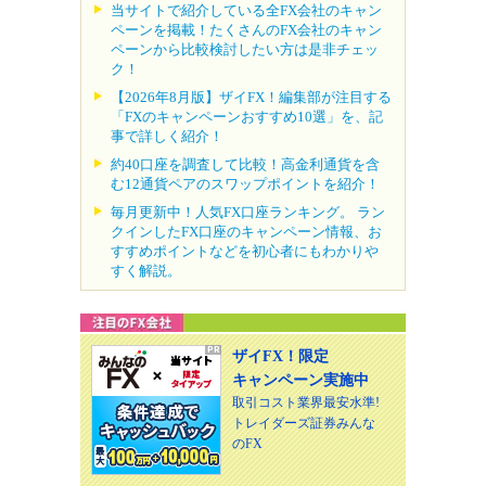
当サイトで紹介している全FX会社のキャン
ペーンを掲載！たくさんのFX会社のキャン
ペーンから比較検討したい方は是非チェッ
ク！
【2026年8月版】ザイFX！編集部が注目する
「FXのキャンペーンおすすめ10選」を、記
事で詳しく紹介！
約40口座を調査して比較！高金利通貨を含
む12通貨ペアのスワップポイントを紹介！
毎月更新中！人気FX口座ランキング。 ラン
クインしたFX口座のキャンペーン情報、お
すすめポイントなどを初心者にもわかりや
すく解説。
ザイFX！限定
キャンペーン実施中
取引コスト業界最安水準!
トレイダーズ証券みんな
のFX