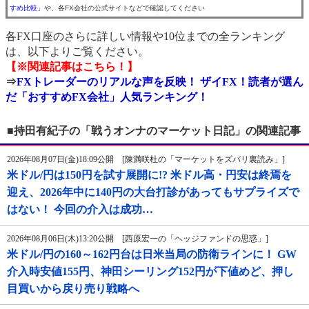
すめ比較」
や、各FX会社の公式サイトなどで確認してください
各FX口座のさらに詳しい情報や10位までの全ランキング
は、以下よりご覧ください。
【※関連記事はこちら！】
⇒
FXトレーダーのリアルな声を反映！ ザイFX！読者が選ん
だ「おすすめFX会社」人気ランキング！
■持田有紀子の「戦うオンナのマーケット日記」の関連記事
2026年08月07日(金)18:09公開 [陳満咲杜の「マーケットをズバリ裏読み」]
米ドル/円は150円を試す展開に!? 米ドル高・円安は終焉を
迎え、2026年中に140円の大台打診があってもサプライズで
はない！ 今回の介入は成功…
2026年08月06日(木)13:20公開 [西原宏一の「ヘッジファンドの思惑」]
米ドル/円の160～162円台は日米当局の防衛ラインに！ GW
介入時安値155円、神田シーリング152円が下値めど、押し
目買いから戻り売り戦略へ