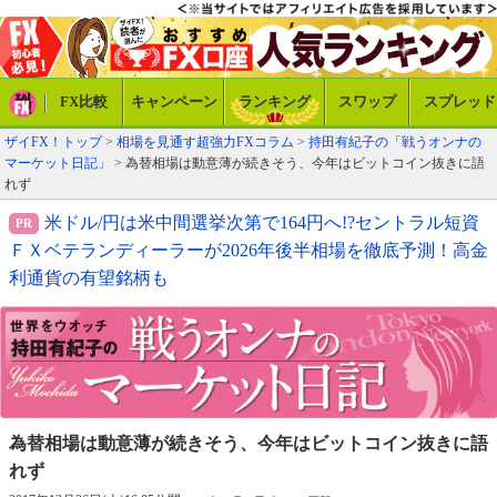
FX比較
キャンペーン
ランキング
スワップ
スプレッド
ザイFX！トップ
>
相場を見通す超強力FXコラム
>
持田有紀子の「戦うオンナの
マーケット日記」
> 為替相場は動意薄が続きそう、今年はビットコイン抜きに語
れず
米ドル/円は米中間選挙次第で164円へ!?セントラル短資
ＦＸベテランディーラーが2026年後半相場を徹底予測！高金
利通貨の有望銘柄も
為替相場は動意薄が続きそう、
今年はビットコイン抜きに語
れず