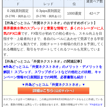
通貨ペア数
ド
レッド
位
0.2銭原則固定
0.3pips原則固定
1000通貨
42ペア
(9-27時・例外あり)
(9-27時・例外あり)
【外為どっとコム「外貨ネクストネオ」のおすすめポイント】
業界最狭水準のスプレッドと豊富な情報で、多くのトレーダーに人
気のFX口座
です。FX取引が初めての初心者から、スキル向上を目
指す中・上級者向けまで、各自のレベルにあわせて受講できる学習
コンテンツも魅力です。比較チャートや相場の先行きを予測してく
れる機能など、取引をサポートしてくれるツールも充実していま
す。
【外為どっとコム「外貨ネクストネオ」の関連記事】
■外為どっとコム「外貨ネクストネオ」のメリット・デメリットを
解説！ スプレッド、スワップポイントなどの他社との比較、キャ
ンペーン情報や口座開設までの時間、必要書類も紹介！
▼外為どっとコム「外貨ネクストネオ」▼
※スプレッドはすべて例外あり。この表は2026年8月3日時点のデータをもとに作成している
ため、最新の情報とは異なっている場合があります。最新の情報はザイFX！の
「FX会社おす