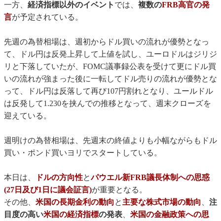
一方、
経済指標以外のイベント
では、
複数の
FRB高官の発
言
が予定されている。
先週の為替相場は、週初からドル買いの流れが優勢となっ
て、ドル円は反発上昇して上値を試し、ユーロドルはジリジ
リと下落していたが、FOMC議事録公表を受けて更にドル買
いの流れが強まった後に一転してドル売りの流れが優勢とな
って、ドル円は反落して再び107円割れとなり、ユールドル
は反発して1.230を挟んでの推移となって、週末クローズを
迎えている。
週明けの為替相場は、先週末の終値よりも小幅ながらもドル
買い・ポンド買いヨリでスタートしている。
本日は、
ドルの方向性
と
パウエル新FRB議長体制への思惑
(27日及び1日に議会証言)
が重要となる。
その他、
米国の長期金利の動向
と
主要な株式市場の動向
、
注
目度の高い
米国の経済指標
の発表
、
米国の金融政策への思