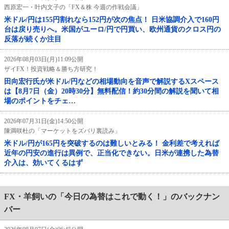
西原宏一・叶内文子の「FX＆株 今週の作戦会議」
米ドル/円は155円割れなら152円が次の焦点！ 日米協調介入で160円
台は戻り売りへ。米国がユーロ/円で円買い、欧州通貨のクロス円の
反落が続くか注目
2026年08月03日(月)11:09公開
ザイFX！投資戦略＆勝ち方研究！
田向宏行氏が米ドル/円などの相場動向を音声で解説するXスペース
は【8月7日（金）20時30分】無料配信！約30分間の解説を聞いて相
場のポイントをチェ…
2026年07月31日(金)14:50公開
陳満咲杜の「マーケットをズバリ裏読み」
米ドル/円が165円を突破するのは難しいとみる！ 金利差で考えれば
近年の円安の進行は異例で、正当化できない。日米が連携した為替
介入は、効いてくるはず
FX・羊飼いの「今日の為替はこれで動く！」のバックナン
バー