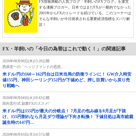
FX情報満載の人気ブログ「羊飼いのFXブログ」を運営
する凄腕ブロガー。日本ではまだFXが一般的でなかった
2001年からFXのトレードを続けている。このコーナーは
そんな羊飼いが今日発表される重要経済指標をズバリ解
説！
FX・羊飼いの「今日の為替はこれで動く！」の関連記事
2026年08月06日(木)13:20公開
西原宏一の「ヘッジファンドの思惑」
米ドル/円の160～162円台は日米当局の防衛ラインに！ GW介入時安
値155円、神田シーリング152円が下値めど、押し目買いから戻り売
り戦略へ
2026年08月04日(火)16:43公開
田向宏行式 副業FXのススメ!
米ドル/円は155円が最大の分岐点！ 7月足の包み線を8月足が下抜
け、155円割れなら月足ダウ理論が下向き転換！ 下値目処は高市総裁
誕生時の147円…
2026年08月03日(月)14:57公開