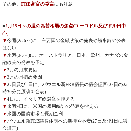
その他、
FRB高官の発言
にも注意
■
2月26日～の週の為替相場の焦点(ユーロドル及びドル円中
心)
▼
今週(2/26～)に、主要国の金融政策の発表や議事録の公表
はない
▼
来週(3/5～)に、オーストラリア、日本、欧州、カナダの金
融政策の発表を予定
▼
2月の月末要因
▼
3月の月初め要因
▼
27日及び1日に、パウエル新FRB議長の議会証言(27日の22
時30分に原稿を公表)
▼
4日に、イタリア総選挙を控える
▼
来週9日に、米国の雇用統計の発表を控える
▼
米国の国債市場と長期金利
▼
パウエル新FRB議長体制への期待や不安(27日及び1日に議
会証言)