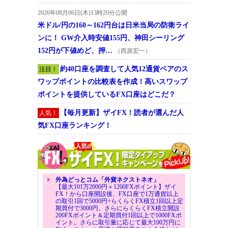
2026年08月06日(木)13時20分公開
米ドル/円の160～162円台は日米当局の防衛ライ
ンに！ GW介入時安値155円、神田シーリング
152円が下値めど、押…
（西原宏一）
約40口座を調査して人気12通貨ペアのス
注目！
ワップポイントの比較表を作成！高いスワップ
ポイントを提供しているFX口座はどこだ？
【毎月更新】ザイFX！読者が選んだ人
人気！
気FX口座ランキング！
外為どっとコム「外貨ネクストネオ」
【最大101万2000円＋1200FXポイント】ザイ
FX！から口座開設後、FX口座で1万通貨以上
の取引1回で5000円+らくらくFX積立1回以上定
期買付で3000円。さらにらくらくFX積立開設
200FXポイント＆定期買付1回以上で1000FXポ
イント。さらに取引量に応じて最大100万円に