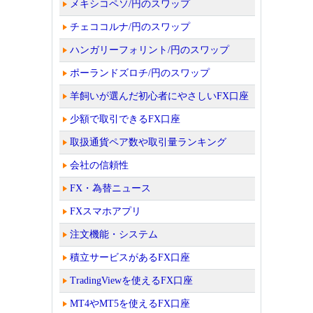
メキシコペソ/円のスワップ
チェココルナ/円のスワップ
ハンガリーフォリント/円のスワップ
ポーランドズロチ/円のスワップ
羊飼いが選んだ初心者にやさしいFX口座
少額で取引できるFX口座
取扱通貨ペア数や取引量ランキング
会社の信頼性
FX・為替ニュース
FXスマホアプリ
注文機能・システム
積立サービスがあるFX口座
TradingViewを使えるFX口座
MT4やMT5を使えるFX口座