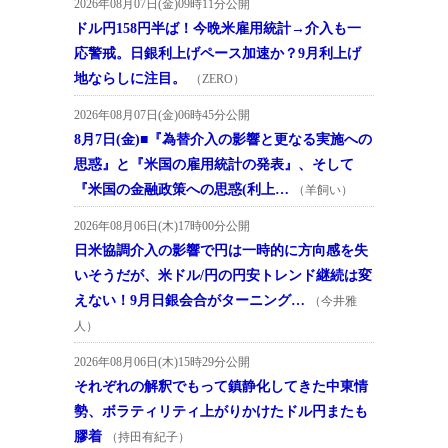
2026年08月07日(金)09時11分公開
ドル円158円半ば！今晩米雇用統計→介入も一
応警戒。日銀利上げペース加速か？9月利上げ
地ならしに注目。
（ZERO）
2026年08月07日(金)06時45分公開
8月7日(金)■『為替介入の影響と更なる実施への
思惑』と『米国の雇用統計の発表』、そして
『米国の金融政策への思惑(利上…
（羊飼い）
2026年08月06日(木)17時00分公開
日米協調介入の影響で円は一時的に方向感を失
いそうだが、米ドル/円の円安トレンド継続は変
えない！9月日銀会合がターニング…
（今井雅
人）
2026年08月06日(木)15時29分公開
それぞれの解釈でもって鎮静化してきた中東情
勢、ボラティリティ上がりかけたドル円またも
膠着
（持田有紀子）