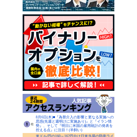
8月6日(木)■『為替介入の影響と更なる実施への
思惑(先週と週明けに実施あり)』と『イラン情
勢』、そして『明日に米国の雇用統計の発表を
控える点』に注目！(羊飼い)
米ドル/円の160～162円台は日米当局の防衛ライ