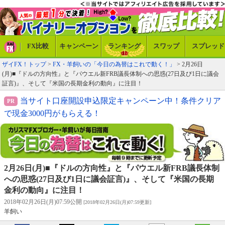
FX比較
キャンペーン
ランキング
スワップ
スプレッド
ザイFX！トップ
>
FX・羊飼いの「今日の為替はこれで動く！」
> 2月26日
(月)■『ドルの方向性』と『パウエル新FRB議長体制への思惑(27日及び1日に議会
証言)』、そして『米国の長期金利の動向』に注目！
当サイト口座開設申込限定キャンペーン中！条件クリア
で現金3000円がもらえる！
2月26日(月)■『ドルの方向性』と『パウエル新FRB議長体制
への思惑(27日及び1日に議会証言)』、そして『米国の長期
金利の動向』に注目！
2018年02月26日(月)07:59公開
[2018年02月26日(月)07:59更新]
羊飼い