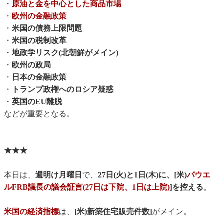
・
原油と金を中心とした商品市場
・
欧州の金融政策
・
米国の債務上限問題
・
米国の税制改革
・
地政学リスク(北朝鮮がメイン)
・
欧州の政局
・
日本の金融政策
・
トランプ政権へのロシア疑惑
・
英国のEU離脱
などが重要となる。
★★★
本日は、
週明け月曜日
で、
27日(火)と1日(木)に、[米)
パウエ
ルFRB議長の議会証言(27日は下院、1日は上院)
]を控える
。
米国の経済指標
は、
[米)新築住宅販売件数]
がメイン。