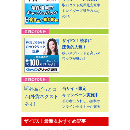
取引コスト業界最安水準!
トレイダーズ証券みんな
のFX
ザイFX！読者に
圧倒的人気！
狭いスプレッドと高いス
ワップが魅力！
当サイト限定
キャンペーン実施中
初心者にうれしい無料オ
ンラインセミナーが充実!
ザイFX！最新＆おすすめ記事