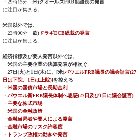
・29時15分：
米)クオールズFRB副議長の発言
に注目が集まる。
米国以外では、
・23時00分：
欧)
ドラギECB総裁の発言
に注目が集まる。
経済指標及び要人発言以外では、
・
米国の主要企業の決算発表が相次ぐ
・
27日(火)と1日(木)に、[米)
パウエルFRB議長の議会証言(27
日は下院、1日は上院)
]を控える
・
米国の国債市場と長期金利
・
パウエル新FRB議長体制へ思惑(27日及び1日に議会証言)
・
主要な株式市場
・
米国の金融政策
・
金融当局者や要人による発言
・
金融市場のリスク許容度
・
トランプ政権の動きや発言