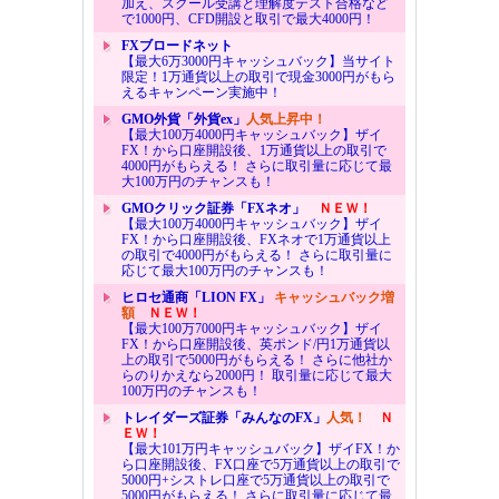
加え、スクール受講と理解度テスト合格など
で1000円、CFD開設と取引で最大4000円！
FXブロードネット
【最大6万3000円キャッシュバック】当サイト
限定！1万通貨以上の取引で現金3000円がもら
えるキャンペーン実施中！
GMO外貨「外貨ex」
人気上昇中！
【最大100万4000円キャッシュバック】ザイ
FX！から口座開設後、1万通貨以上の取引で
4000円がもらえる！ さらに取引量に応じて最
大100万円のチャンスも！
GMOクリック証券「FXネオ」
ＮＥＷ！
【最大100万4000円キャッシュバック】ザイ
FX！から口座開設後、FXネオで1万通貨以上
の取引で4000円がもらえる！ さらに取引量に
応じて最大100万円のチャンスも！
ヒロセ通商「LION FX」
キャッシュバック増
額
ＮＥＷ！
【最大100万7000円キャッシュバック】ザイ
FX！から口座開設後、英ポンド/円1万通貨以
上の取引で5000円がもらえる！ さらに他社か
らのりかえなら2000円！ 取引量に応じて最大
100万円のチャンスも！
トレイダーズ証券「みんなのFX」
人気！
Ｎ
ＥＷ！
【最大101万円キャッシュバック】ザイFX！か
ら口座開設後、FX口座で5万通貨以上の取引で
5000円+シストレ口座で5万通貨以上の取引で
5000円がもらえる！ さらに取引量に応じて最