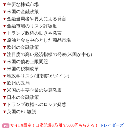
▼
主要な株式市場
▼
米国の金融政策
▼
金融当局者や要人による発言
▼
金融市場のリスク許容度
▼
トランプ政権の動きや発言
▼
原油と金を中心とした商品市場
▼
欧州の金融政策
▼
注目度の高い経済指標の発表(米国が中心)
▼
米国の債務上限問題
▼
米国の税制改革
▼
地政学リスク(北朝鮮がメイン)
▼
欧州の政局
▼
米国の主要企業の決算発表
▼
日本の金融政策
▼
トランプ政権へのロシア疑惑
▼
英国のEU離脱
ザイFX限定！口座開設&取引で5000円もらえる！
トレイダーズ