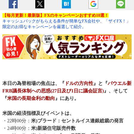
【毎月更新！最新版】FXのキャンペーンおすすめ10選！
キャッシュバックがもらえる条件が簡単なFX会社や、「ザイFX！」
限定のお得なキャンペーンを厳選して紹介。
本日の為替相場の焦点は、『
ドルの方向性
』と『
パウエル新
FRB議長体制への思惑(27日及び1日に議会証言)
』、そして
『
米国の長期金利の動向
』にあり。
米国の経済指標及びイベントは、
・22時00分：
米)ブラード：セントルイス連銀総裁の発言
・24時00分：
米)新築住宅販売件数