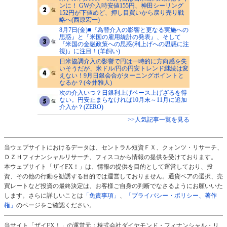
ンに！ GW介入時安値155円、神田シーリング
152円が下値めど、押し目買いから戻り売り戦
略へ(西原宏一)
8月7日(金)■『為替介入の影響と更なる実施への
思惑』と『米国の雇用統計の発表』、そして
『米国の金融政策への思惑(利上げへの思惑に注
視)』に注目！(羊飼い)
日米協調介入の影響で円は一時的に方向感を失
いそうだが、米ドル/円の円安トレンド継続は変
えない！9月日銀会合がターニングポイントと
なるか？(今井雅人)
次の介入いつ？日銀利上げペース上げざるを得
ない。円安止まらなければ10月末～11月に追加
介入か？(ZERO)
>>人気記事一覧を見る
当ウェブサイトにおけるデータは、セントラル短資ＦＸ、クォンツ・リサーチ、
ＤＺＨフィナンシャルリサーチ、フィスコから情報の提供を受けております。
本ウェブサイト「ザイFX！」は、情報の提供を目的として運営しており、投
資、その他の行動を勧誘する目的では運営しておりません。通貨ペアの選択、売
買レートなど投資の最終決定は、お客様ご自身の判断でなさるようにお願いいた
します。さらに詳しいことは
「免責事項」
、
「プライバシー・ポリシー、著作
権」
のページをご確認ください。
当サイト「ザイFX！」の運営元：株式会社ダイヤモンド・フィナンシャル・リ