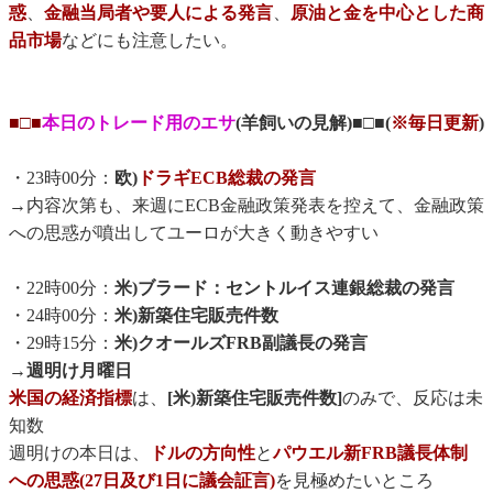
惑
、
金融当局者や要人による発言
、
原油と金を中心とした商
品市場
などにも注意したい。
■□■
本日のトレード用のエサ
(羊飼いの見解)■□■(
※毎日更新
)
・23時00分：
欧)
ドラギECB総裁の発言
→内容次第も、来週にECB金融政策発表を控えて、金融政策
への思惑が噴出してユーロが大きく動きやすい
・22時00分：
米)ブラード：セントルイス連銀総裁の発言
・24時00分：
米)新築住宅販売件数
・29時15分：
米)クオールズFRB副議長の発言
→
週明け月曜日
米国の経済指標
は、
[米)新築住宅販売件数]
のみで、反応は未
知数
週明けの本日は、
ドルの方向性
と
パウエル新FRB議長体制
への思惑(27日及び1日に議会証言)
を見極めたいところ