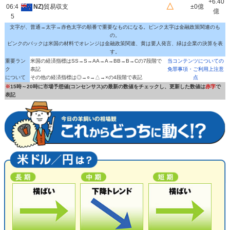
+6.40
△
06:4
NZ)
貿易収支
±0億
億
5
文字が、普通→太字→赤色太字の順番で重要なものになる。ピンク太字は金融政策関連のも
の。
ピンクのバックは米国の材料でオレンジは金融政策関連、黄は要人発言、緑は企業の決算を表
す。
重要ラン
米国の経済指標はSS→S→AA→A→BB→B→Cの7段階で
当コンテンツについての
ク
表記
免罪事項・ご利用上注意
について
その他の経済指標は◎→○→△→×の4段階で表記
点
※
15時～20時に市場予想値(コンセンサス)の最新の数値をチェックし、更新した数値は
赤字
で
表記