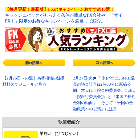
【毎月更新！最新版】FXのキャンペーンおすすめ10選！
キャッシュバックがもらえる条件が簡単なFX会社や、「ザイ
FX！」限定のお得なキャンペーンを厳選して紹介。
【2月26日～の週】為替相場の注目
2月27日(火)■『[米)パウエルFRB議
材料スケジュールと焦点
長の議会証言(22時30分に原稿公
開、本日は下院金融委員会、1日は
上院銀行委員会)]』と『米国の長期
金利の動向』、そして『米国の金
融政策への思惑』に注目！
執筆者紹介
羊飼い （ひつじかい）