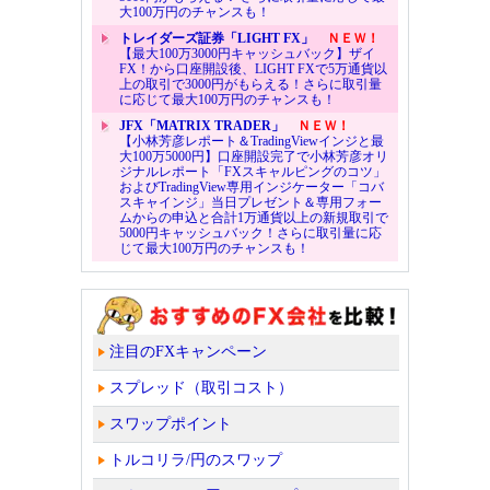
大100万円のチャンスも！
トレイダーズ証券「LIGHT FX」
ＮＥＷ！
【最大100万3000円キャッシュバック】ザイ
FX！から口座開設後、LIGHT FXで5万通貨以
上の取引で3000円がもらえる！さらに取引量
に応じて最大100万円のチャンスも！
JFX「MATRIX TRADER」
ＮＥＷ！
【小林芳彦レポート＆TradingViewインジと最
大100万5000円】口座開設完了で小林芳彦オリ
ジナルレポート「FXスキャルピングのコツ」
およびTradingView専用インジケーター「コバ
スキャインジ」当日プレゼント＆専用フォー
ムからの申込と合計1万通貨以上の新規取引で
5000円キャッシュバック！さらに取引量に応
じて最大100万円のチャンスも！
注目のFXキャンペーン
スプレッド（取引コスト）
スワップポイント
トルコリラ/円のスワップ