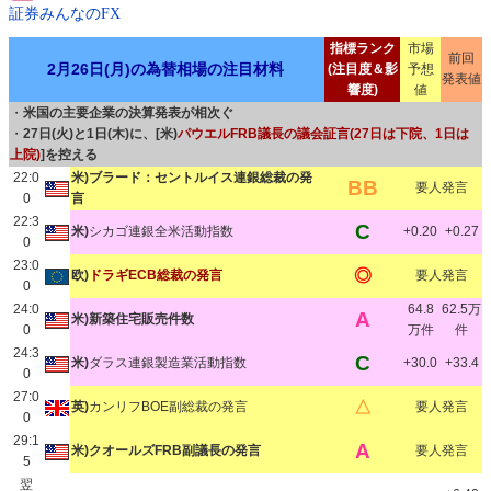
証券みんなのFX
指標ランク
市場
前回
2月26日(月)の為替相場の注目材料
(注目度＆影
予想
発表値
響度)
値
・
米国の主要企業の決算発表が相次ぐ
・
27日(火)と1日(木)に、[米)
パウエルFRB議長の議会証言(27日は下院、1日は
上院)
]を控える
22:0
米)ブラード：セントルイス連銀総裁の発
BB
要人発言
0
言
22:3
C
米)
シカゴ連銀全米活動指数
+0.20
+0.27
0
23:0
◎
欧)
ドラギECB総裁の発言
要人発言
0
24:0
64.8
62.5万
A
米)新築住宅販売件数
0
万件
件
24:3
C
米)
ダラス連銀製造業活動指数
+30.0
+33.4
0
27:0
△
英)
カンリフBOE副総裁の発言
要人発言
0
29:1
A
米)クオールズFRB副議長の発言
要人発言
5
翌