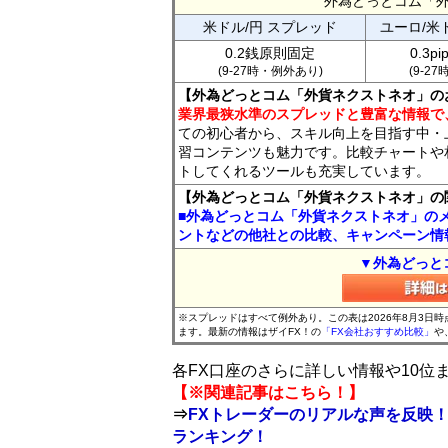
外為どっとコム「
米ドル/円 スプレッド
ユーロ/米
0.2銭原則固定
0.3p
(9-27時・例外あり)
(9-2
【外為どっとコム「外貨ネクストネオ」の
業界最狭水準のスプレッドと豊富な情報で
ての初心者から、スキル向上を目指す中・
習コンテンツも魅力です。比較チャートや
トしてくれるツールも充実しています。
【外為どっとコム「外貨ネクストネオ」の
■外為どっとコム「外貨ネクストネオ」の
ントなどの他社との比較、キャンペーン情
▼外為どっと
※スプレッドはすべて例外あり。この表は2026年8月3日
ます。最新の情報はザイFX！の
「FX会社おすすめ比較」
や
各FX口座のさらに詳しい情報や10
【※関連記事はこちら！】
⇒
FXトレーダーのリアルな声を反映！
ランキング！