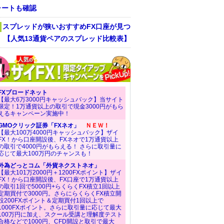
ャートも確認
スプレッドが狭いおすすめFX口座が見つ
！ 【人気13通貨ペアのスプレッド比較表】
FXブロードネット
【最大6万3000円キャッシュバック】当サイト
限定！1万通貨以上の取引で現金3000円がもら
えるキャンペーン実施中！
GMOクリック証券「FXネオ」
ＮＥＷ！
【最大100万4000円キャッシュバック】ザイ
FX！から口座開設後、FXネオで1万通貨以上
の取引で4000円がもらえる！ さらに取引量に
応じて最大100万円のチャンスも！
外為どっとコム「外貨ネクストネオ」
【最大101万2000円＋1200FXポイント】ザイ
FX！から口座開設後、FX口座で1万通貨以上
の取引1回で5000円+らくらくFX積立1回以上
定期買付で3000円。さらにらくらくFX積立開
設200FXポイント＆定期買付1回以上で
1000FXポイント。さらに取引量に応じて最大
100万円に加え、スクール受講と理解度テスト
合格などで1000円、CFD開設と取引で最大