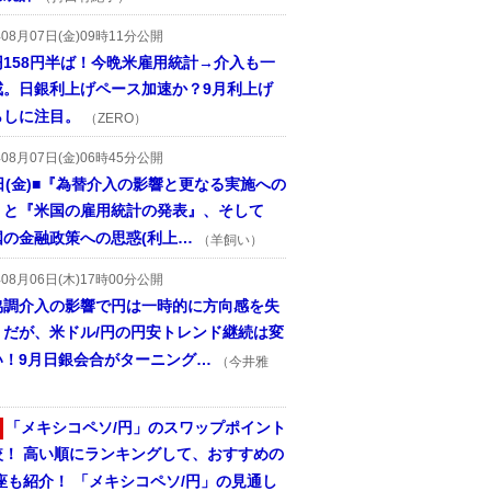
年08月07日(金)09時11分公開
円158円半ば！今晩米雇用統計→介入も一
戒。日銀利上げペース加速か？9月利上げ
らしに注目。
（ZERO）
年08月07日(金)06時45分公開
日(金)■『為替介入の影響と更なる実施への
』と『米国の雇用統計の発表』、そして
国の金融政策への思惑(利上…
（羊飼い）
年08月06日(木)17時00分公開
協調介入の影響で円は一時的に方向感を失
うだが、米ドル/円の円安トレンド継続は変
い！9月日銀会合がターニング…
（今井雅
「メキシコペソ/円」のスワップポイント
較！ 高い順にランキングして、おすすめの
座も紹介！ 「メキシコペソ/円」の見通し