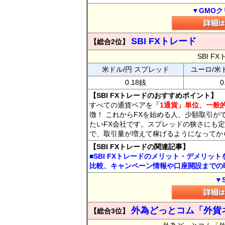
▼GMOク
SBI FXトレード
【総合2位】
SBI 
米ドル/円 スプレッド
ユーロ/米
0.18銭
0
【SBI FXトレードのおすすめポイント】
すべての通貨ペアを
「1通貨」単位、一般的
徴！ これからFXを始める人、少額取引が
たいFX会社です。スプレッドの狭さにも定
で、取引量が増えて稼げるようになってか
【SBI FXトレードの関連記事】
■SBI FXトレードのメリット・デメリッ
比較、キャンペーン情報や口座開設までの
▼
外為どっとコム「外貨
【総合3位】