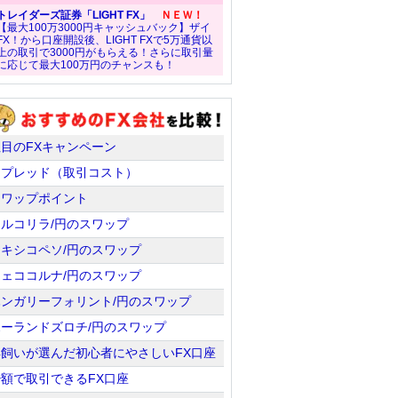
トレイダーズ証券「LIGHT FX」
ＮＥＷ！
【最大100万3000円キャッシュバック】ザイ
FX！から口座開設後、LIGHT FXで5万通貨以
上の取引で3000円がもらえる！さらに取引量
に応じて最大100万円のチャンスも！
注目のFXキャンペーン
スプレッド（取引コスト）
スワップポイント
トルコリラ/円のスワップ
メキシコペソ/円のスワップ
チェココルナ/円のスワップ
ハンガリーフォリント/円のスワップ
ポーランドズロチ/円のスワップ
羊飼いが選んだ初心者にやさしいFX口座
少額で取引できるFX口座