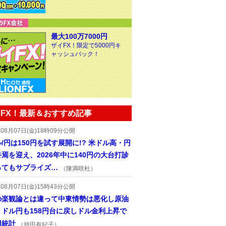
最大100万7000円
ザイFX！限定で5000円キ
ャッシュバック！
FX！最新＆おすすめ記事
年08月07日(金)18時09分公開
/円は150円を試す展開に!? 米ドル高・円
焉を迎え、2026年中に140円の大台打診
ってもサプライズ…
（陳満咲杜）
年08月07日(金)15時43分公開
の楽観論とは違って中東情勢は悪化し原油
、ドル円も158円台に戻しドル金利上昇で
用統計
（持田有紀子）