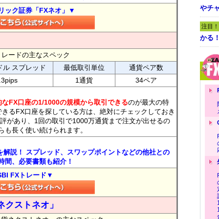
やチ
リック証券「FXネオ」▼
注目！
かる
FXトレードの主なスペック
ドル スプレッド
最低取引単位
通貨ペア数
.3pips
1通貨
34ペア
なFX口座の1/1000の規模から取引できる
のが最大の特
できるFX口座を探している方は、絶対にチェックしておき
評があり、1回の取引で1000万通貨まで注文が出せるの
らも長く使い続けられます。
トを解説！ スプレッド、スワップポイントなどの他社との
時間、必要書類も紹介！
SBI FXトレード▼
ネクストネオ」