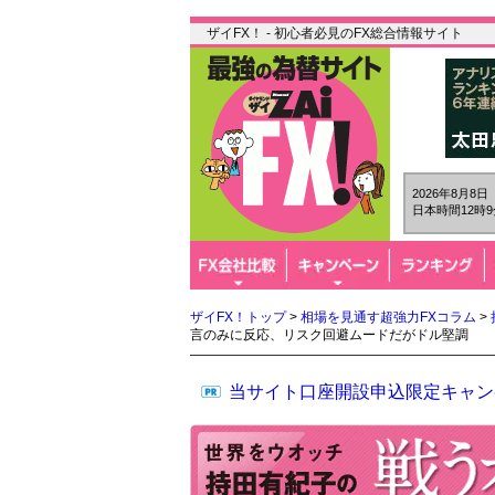
ザイFX！ - 初心者必見のFX総合情報サイト
2026年8月8
日本時間12時9
ザイFX！トップ
>
相場を見通す超強力FXコラム
>
言のみに反応、リスク回避ムードだがドル堅調
当サイト口座開設申込限定キャン