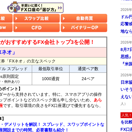
2026
ドル
応警
地な
読者がおすすめするFX会社トップ3を公開！
2026
8月7
Xネオ」
思惑
証券「FXネオ」の主なスペック
『米
ドル スプレッド
最低取引単位
通貨ペア数
2026
ips原則固定
1000通貨
24ペア
7時・例外あり)
日米
めポイント】
いそ
ダーから支持されています。特に、スマホアプリの操作
えな
ップポイントなどのスペック面も申し分ないため、
あら
人）
座
です。取引環境の良さをFX口座選びで優先するなら、
人気！
事】
を比
ト・デメリットを解説！ スプレッド、スワップポイントな
FX口
座開設までの時間、必要書類も紹介！