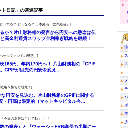
ット日記」の関連記事
人の「どうする？ どうなる？ 日本経済、世界経済」]
されるか？片山財務相の発言から円安への懸念は伝
と高金利通貨スワップ金利稼ぎ戦略を継続！
一の「ヘッジファンドの思惑」]
165円、年内170円へ！ 片山財務相の「GPIF
。GPIFが目先の円安を変え…
！投資戦略＆勝ち方研究！]
な円安を見込む。片山財務相のGPIFに関する
ル安・円高は限定的（マットキャピタル今…
羊飼いの「今日の為替はこれで動く！」]
価指数の発表』と『ウォーシュFRB議長の半期に一