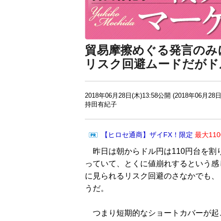
貿易摩擦めぐる発言のみ
リスク回避ムードだがド
2018年06月28日(木)13:58公開 (2018年06月28日
持田有紀子
【ヒロセ通商】ザイFX！限定
最大11
昨日は朝からドル円は110円台を割
っていて、とくに値崩れするという感
に見られるリスク回避のさなかでも、
うだ。
つまり短期的なショートカバーが起