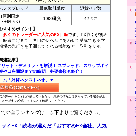
外貨ネクストネオ」の主なスペック
ドル スプレッド
最低取引単位
通貨ペア数
ips原則固定
1000通貨
42ペア
7時・例外あり)
おすすめポイント】
、多くのトレーダーに人気のFX口座
です。FX取引が初め
上級者向けまで、各自のレベルにあわせて受講できる学
相場の先行きを予測してくれる機能など、取引をサポー
関連記事】
メリット・デメリットを解説！ スプレッド、スワップポイ
報や口座開設までの時間、必要書類も紹介！
コム「外貨ネクストネオ」▼
時点のデータをもとに作成しているため、最新の情報とは異なっている場合があり
、各FX会社の公式サイトなどで確認してください
位までの全ランキングは、以下よりご覧ください。
 ザイFX！読者が選んだ「おすすめFX会社」人気