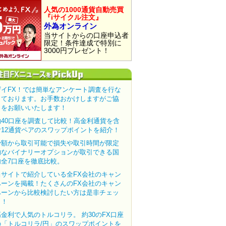
人気の1000通貨自動売買
『iサイクル注文』
外為オンライン
当サイトからの口座申込者
限定！条件達成で特別に
3000円プレゼント！
ザイFX！では簡単なアンケート調査を行な
っております。お手数おかけしますがご協
力をお願いいたします！
約40口座を調査して比較！高金利通貨を含
む12通貨ペアのスワップポイントを紹介！
少額から取引可能で損失や取引時間が限定
的なバイナリーオプションが取引できる国
内全7口座を徹底比較。
当サイトで紹介している全FX会社のキャン
ペーンを掲載！たくさんのFX会社のキャン
ペーンから比較検討したい方は是非チェッ
ク！
高金利で人気のトルコリラ。 約30のFX口座
の「トルコリラ/円」のスワップポイントを