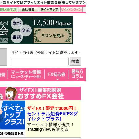
サイト内検索（外部サイトに遷移します）
ザイFX！限定で3000円！
セントラル短資FX[FXダ
イレクトプラス]
マーケット情報が充実！
TradingViewも使える