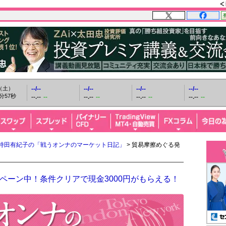
日（土）
--/--
--/--
--/--
--/--
分58秒
--.--
--
--.--
--
--.--
--
--.--
--
持田有紀子の「戦うオンナのマーケット日記」
> 貿易摩擦めぐる発
ペーン中！条件クリアで現金3000円がもらえる！