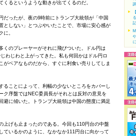
てくるというような動きが出てくるのだ。
だったが、夜の9時前にトランプ大統領が「中国
置としない」とつぶやいたことで、市場に安心感が
クに。
多くのプレーヤーがそれに飛びついた。ドル円は
までじわじわと上がってきた。私も何回かはドル円ロ
こがベアなものだから、すぐに利食い売りしてしま
することによって、利幅の少ないところをカバーし
ーク序盤ではNEC委員長がそれとは反対の意見を
回避に傾いた。トランプ大統領は中国の態度に満足
上げも止まったのである。今回も110円台の中盤
しているかのように、なかなか111円台に向かって