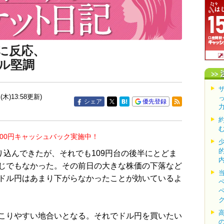
に反応、
ル堅調
(木)13:58更新)
シェア
優先登録
000円キャッシュバック実施中！
り込んできたが、それでも109円台の後半にとどま
じでもなかった。その前日の大きな株価の下落など
ドル円はあまり下がらなかったことが効いているよ
こりやすい地合いとなる。それでドル円を買いたい