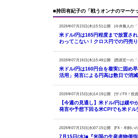
■持田有紀子の「戦うオンナのマーケ
2026年07月23日(木)15:51公開 [今井雅
米ドル/円は165円程度まで放置
わってこない！クロス円での円売り
2026年07月16日(木)15:48公開 [西原宏
米ドル/円は160円台を着実に固め早晩
活用」発言による円高は数日で消滅
2026年07月15日(水)14:19公開 [ザイFX
【今週の見通し】米ドル/円は緩やか
発言や予想下回る米CPIでも米ド
2026年07月15日(水)07:15公開 [FX・
7月15日(水)■『米国の生産者物