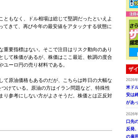
こともなく、ドル相場は総じて堅調だったといえよ
がってきて、再び今年の最安値をアタックする状態に
な重要指標はない。そこで注目はリスク動向のあり
として株価があるが、株価はここ最近、軟調の度合
やユーロ円の売り材料である。
ザイ
して原油価格もあるのだが、こちらは昨日の大幅な
2026
米ドル
をつけている。原油の方はイラン問題など、特殊性
安は終
まり参考にしない方がよさそうだ。株価とは正反対
があ
2026
口先
反発
の雇