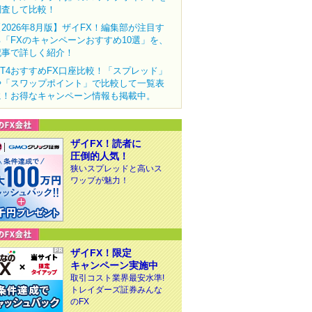
調査して比較！
【2026年8月版】ザイFX！編集部が注目す
る「FXのキャンペーンおすすめ10選」を、
記事で詳しく紹介！
MT4おすすめFX口座比較！「スプレッド」
や「スワップポイント」で比較して一覧表
に！お得なキャンペーン情報も掲載中。
ザイFX！読者に
圧倒的人気！
狭いスプレッドと高いス
ワップが魅力！
ザイFX！限定
キャンペーン実施中
取引コスト業界最安水準!
トレイダーズ証券みんな
のFX