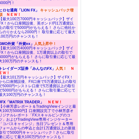
4000円！
ヒロセ通商「LION FX」
キャッシュバック増
額
ＮＥＷ！
【最大100万7000円キャッシュバック】ザイ
FX！から口座開設後、英ポンド/円1万通貨以
上の取引で5000円がもらえる！ さらに他社か
らのりかえなら2000円！ 取引量に応じて最大
100万円のチャンスも！
GMO外貨「外貨ex」
人気上昇中！
【最大100万4000円キャッシュバック】ザイ
FX！から口座開設後、1万通貨以上の取引で
4000円がもらえる！ さらに取引量に応じて最
大100万円のチャンスも！
トレイダーズ証券「みんなのFX」
人気！
Ｎ
ＥＷ！
【最大101万円キャッシュバック】ザイFX！
から口座開設後、FX口座で5万通貨以上の取引
で5000円+シストレ口座で5万通貨以上の取引
で5000円がもらえる！ さらに取引量に応じて
最大100万円のチャンスも！
JFX「MATRIX TRADER」
ＮＥＷ！
【小林芳彦レポート＆TradingViewインジと最
大100万5000円】口座開設完了で小林芳彦オ
リジナルレポート「FXスキャルピングのコ
ツ」およびTradingView専用インジケーター
「コバスキャインジ」当日プレゼント＆専用
フォームからの申込と合計1万通貨以上の新規
取引で5000円キャッシュバック！さらに取引
量に応じて最大100万円のチャンスも！