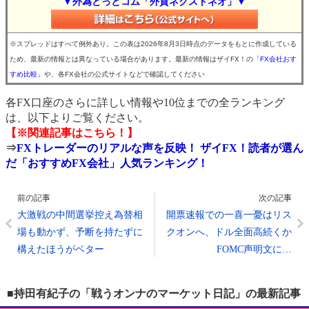
▼外為どっとコム「外貨ネクストネオ」▼
※スプレッドはすべて例外あり。この表は2026年8月3日時点のデータをもとに作成している
ため、最新の情報とは異なっている場合があります。最新の情報はザイFX！の
「FX会社おす
すめ比較」
や、各FX会社の公式サイトなどで確認してください
各FX口座のさらに詳しい情報や10位までの全ランキング
は、以下よりご覧ください。
【※関連記事はこちら！】
⇒
FXトレーダーのリアルな声を反映！ ザイFX！読者が選ん
だ「おすすめFX会社」人気ランキング！
前の記事
次の記事
大激戦の中間選挙控え為替相
開票速報での一喜一憂はリス
場も動かず、予断を持たずに
クオンへ、ドル全面高続くか
構えたほうがベター
FOMC声明文に…
■持田有紀子の「戦うオンナのマーケット日記」の最新記事