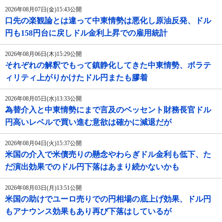
2026年08月07日(金)15:43公開
口先の楽観論とは違って中東情勢は悪化し原油反発、ドル
円も158円台に戻しドル金利上昇での雇用統計
2026年08月06日(木)15:29公開
それぞれの解釈でもって鎮静化してきた中東情勢、ボラテ
ィリティ上がりかけたドル円またも膠着
2026年08月05日(水)13:33公開
為替介入と中東情勢にまで言及のベッセント財務長官ドル
円高いレベルで買い進む意欲は確かに減退だが
2026年08月04日(火)15:37公開
米国の介入で米債売りの懸念やわらぎドル金利も低下、た
だ演出効果でのドル円下落はあまり続かないかも
2026年08月03日(月)13:51公開
米国の助けでユーロ売りでの円相場の底上げ効果、ドル円
もアナウンス効果もあり再び下落はしているが