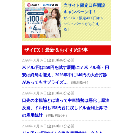
当サイト限定口座開設
キャンペーン中！
ザイFX！限定4000円キャ
ッシュバックがもらえ
る！
ザイFX！最新＆おすすめ記事
2026年08月07日(金)18時09分公開
米ドル/円は150円を試す展開に!? 米ドル高・円
安は終焉を迎え、2026年中に140円の大台打診
があってもサプライズ…
（陳満咲杜）
2026年08月07日(金)15時43分公開
口先の楽観論とは違って中東情勢は悪化し原油
反発、ドル円も158円台に戻しドル金利上昇で
の雇用統計
（持田有紀子）
2026年08月07日(金)09時11分公開