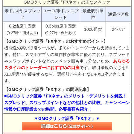
GMOクリック証券「FXネオ」の主なスペック
米ドル/円 スプレッ
ユーロ/米ドル スプ
最低取引単
通貨ペア数
ド
レッド
位
0.2銭原則固定
0.3pips原則固定
1000通貨
24ペア
(9-27時・例外あり)
(9-27時・例外あり)
【GMOクリック証券「FXネオ」のおすすめポイント】
機能性の高い取引ツールが、多くのトレーダーから支持されていま
す。特に、スマホアプリの操作性が非常に優れており、スプレッド
やスワップポイントなどのスペック面も申し分ないため、
あらゆる
スタイルのトレーダーにおすすめの口座
です。取引環境の良さをF
X口座選びで優先するなら、選択肢から外せないFX口座と言えま
す。
【GMOクリック証券「FXネオ」の関連記事】
■GMOクリック証券「FXネオ」のメリット・デメリットを解説！
スプレッド、スワップポイントなどの他社との比較、キャンペーン
情報や口座開設までの時間、必要書類も紹介！
▼GMOクリック証券「FXネオ」▼