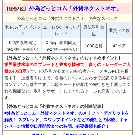
外為どっとコム「外貨ネクストネオ」
【総合3位】
外為どっとコム「外貨ネクストネオ」の主なスペック
米ドル/円 スプレッ
ユーロ/米ドル スプ
最低取引単
通貨ペア数
ド
レッド
位
0.2銭原則固定
0.3pips原則固定
1000通貨
42ペア
(9-27時・例外あり)
(9-27時・例外あり)
【外為どっとコム「外貨ネクストネオ」のおすすめポイント】
業界最狭水準のスプレッドと豊富な情報で、多くのトレーダーに人
気のFX口座
です。FX取引が初めての初心者から、スキル向上を目
指す中・上級者向けまで、各自のレベルにあわせて受講できる学習
コンテンツも魅力です。比較チャートや相場の先行きを予測してく
れる機能など、取引をサポートしてくれるツールも充実していま
す。
【外為どっとコム「外貨ネクストネオ」の関連記事】
■外為どっとコム「外貨ネクストネオ」のメリット・デメリットを
解説！ スプレッド、スワップポイントなどの他社との比較、キャ
ンペーン情報や口座開設までの時間、必要書類も紹介！