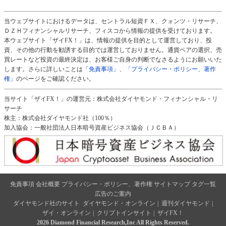
当ウェブサイトにおけるデータは、セントラル短資ＦＸ、クォンツ・リサーチ、
ＤＺＨフィナンシャルリサーチ、フィスコから情報の提供を受けております。
本ウェブサイト「ザイFX！」は、情報の提供を目的として運営しており、投
資、その他の行動を勧誘する目的では運営しておりません。通貨ペアの選択、売
買レートなど投資の最終決定は、お客様ご自身の判断でなさるようにお願いいた
します。さらに詳しいことは
「免責事項」
、
「プライバシー・ポリシー、著作
権」
のページをご確認ください。
当サイト「ザイFX！」の運営元：株式会社ダイヤモンド・フィナンシャル・リ
サーチ
株主：株式会社ダイヤモンド社（100％）
加入協会：一般社団法人日本暗号資産ビジネス協会（ＪＣＢＡ）
免責事項
会社概要
プライバシー・ポリシー、著作権
サイトマップ
タグ一覧
広告のご案内
ダイヤモンド社のサイト
ダイヤモンド・オンライン
|
週刊ダイヤモンド
|
ザイ・オンライン
|
クリプトインサイト
|
ザイFX！
2026 Diamond Financial Research,Inc All Rights Reserved.