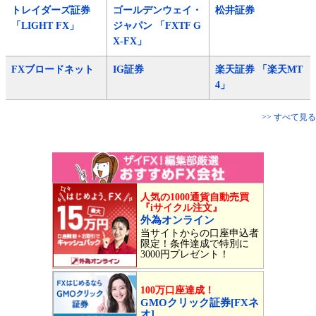
トレイダーズ証券
ゴールデンウェイ・
松井証券
「LIGHT FX」
ジャパン 「FXTF G
X-FX」
FXブロードネット
IG証券
楽天証券 「楽天MT
4」
>> すべて見る
人気の1000通貨自動売買
『iサイクル注文』
外為オンライン
当サイトからの口座申込者
限定！条件達成で特別に
3000円プレゼント！
100万口座達成！
GMOクリック証券[FXネ
オ]