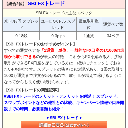
SBI FXトレード
【総合2位】
SBI FXトレードの主なスペック
米ドル/円 スプレッ
ユーロ/米ドル スプ
最低取引単
通貨ペア数
ド
レッド
位
0.18銭
0.3pips
1通貨
34ペア
【SBI FXトレードのおすすめポイント】
すべての通貨ペアを
「1通貨」単位、一般的なFX口座の1/1000の規
模から取引できる
のが最大の特徴！ これからFXを始める人、少額
取引ができるFX口座を探している方は、絶対にチェックしておき
たいFX会社です。スプレッドの狭さにも定評があり、1回の取引で
1000万通貨まで注文が出せるので、取引量が増えて稼げるように
なってからも長く使い続けられます。
【SBI FXトレードの関連記事】
■SBI FXトレードのメリット・デメリットを解説！ スプレッド、
スワップポイントなどの他社との比較、キャンペーン情報や口座開
設までの時間、必要書類も紹介！
▼SBI FXトレード▼