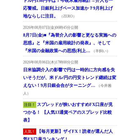
ドル円158円半ば！今晩米雇用統計→介入も一
応警戒。日銀利上げペース加速か？9月利上げ
地ならしに注目。
（ZERO）
2026年08月07日(金)06時45分公開
8月7日(金)■『為替介入の影響と更なる実施への
思惑』と『米国の雇用統計の発表』、そして
『米国の金融政策への思惑(利上…
（羊飼い）
2026年08月06日(木)17時00分公開
日米協調介入の影響で円は一時的に方向感を失
いそうだが、米ドル/円の円安トレンド継続は変
えない！9月日銀会合がターニング…
（今井雅
人）
スプレッドが狭いおすすめFX口座が見
注目！
つかる！ 【人気13通貨ペアのスプレッド比較
表】
【毎月更新】ザイFX！読者が選んだ人
人気！
気FX口座ランキング！