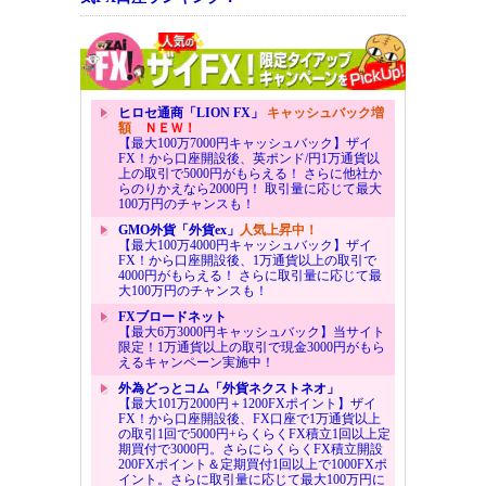
ヒロセ通商「LION FX」
キャッシュバック増
額
ＮＥＷ！
【最大100万7000円キャッシュバック】ザイ
FX！から口座開設後、英ポンド/円1万通貨以
上の取引で5000円がもらえる！ さらに他社か
らのりかえなら2000円！ 取引量に応じて最大
100万円のチャンスも！
GMO外貨「外貨ex」
人気上昇中！
【最大100万4000円キャッシュバック】ザイ
FX！から口座開設後、1万通貨以上の取引で
4000円がもらえる！ さらに取引量に応じて最
大100万円のチャンスも！
FXブロードネット
【最大6万3000円キャッシュバック】当サイト
限定！1万通貨以上の取引で現金3000円がもら
えるキャンペーン実施中！
外為どっとコム「外貨ネクストネオ」
【最大101万2000円＋1200FXポイント】ザイ
FX！から口座開設後、FX口座で1万通貨以上
の取引1回で5000円+らくらくFX積立1回以上定
期買付で3000円。さらにらくらくFX積立開設
200FXポイント＆定期買付1回以上で1000FXポ
イント。さらに取引量に応じて最大100万円に