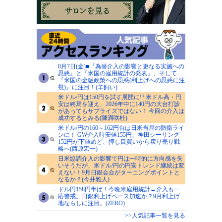
8月7日(金)■『為替介入の影響と更なる実施への
思惑』と『米国の雇用統計の発表』、そして
『米国の金融政策への思惑(利上げへの思惑に注
視)』に注目！(羊飼い)
米ドル/円は150円を試す展開に!? 米ドル高・円
安は終焉を迎え、2026年中に140円の大台打診
があってもサプライズではない！ 今回の介入は
成功するとみる(陳満咲杜)
米ドル/円の160～162円台は日米当局の防衛ライ
ンに！ GW介入時安値155円、神田シーリング
152円が下値めど、押し目買いから戻り売り戦
略へ(西原宏一)
日米協調介入の影響で円は一時的に方向感を失
いそうだが、米ドル/円の円安トレンド継続は変
えない！9月日銀会合がターニングポイントと
なるか？(今井雅人)
ドル円158円半ば！今晩米雇用統計→介入も一
応警戒。日銀利上げペース加速か？9月利上げ
地ならしに注目。(ZERO)
>>人気記事一覧を見る