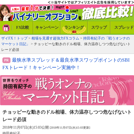
FX比較
キャンペーン
ランキング
スワップ
スプレッド
ザイFX！トップ
>
相場を見通す超強力FXコラム
>
持田有紀子の「戦うオンナの
マーケット日記」
> チョッピーな動きのドル相場、体力温存しつつ危なげないト
レード必須
最狭水準スプレッド＆最良水準スワップポイントのSBI
FXトレード！キャンペーン実施中！
チョッピーな動きのドル相場、
体力温存しつつ危なげないト
レード必須
2018年11月07日(水)15:03公開
[2018年11月07日(水)15:03更新]
持田有紀子