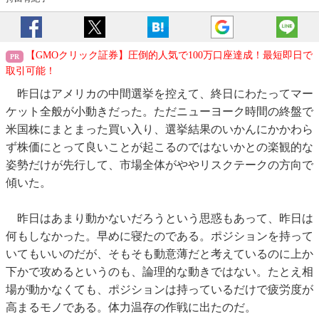
【GMOクリック証券】圧倒的人気で100万口座達成！最短即日で
取引可能！
昨日はアメリカの中間選挙を控えて、終日にわたってマー
ケット全般が小動きだった。ただニューヨーク時間の終盤で
米国株にまとまった買い入り、選挙結果のいかんにかかわら
ず株価にとって良いことが起こるのではないかとの楽観的な
姿勢だけが先行して、市場全体がややリスクテークの方向で
傾いた。
昨日はあまり動かないだろうという思惑もあって、昨日は
何もしなかった。早めに寝たのである。ポジションを持って
いてもいいのだが、そもそも動意薄だと考えているのに上か
下かで攻めるというのも、論理的な動きではない。たとえ相
場が動かなくても、ポジションは持っているだけで疲労度が
高まるモノである。体力温存の作戦に出たのだ。