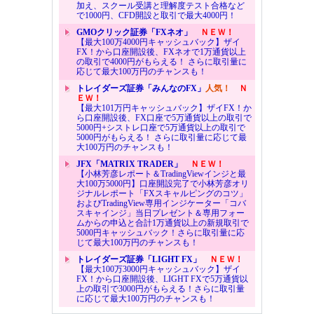
加え、スクール受講と理解度テスト合格など
で1000円、CFD開設と取引で最大4000円！
GMOクリック証券「FXネオ」
ＮＥＷ！
【最大100万4000円キャッシュバック】ザイ
FX！から口座開設後、FXネオで1万通貨以上
の取引で4000円がもらえる！ さらに取引量に
応じて最大100万円のチャンスも！
トレイダーズ証券「みんなのFX」
人気！
Ｎ
ＥＷ！
【最大101万円キャッシュバック】ザイFX！か
ら口座開設後、FX口座で5万通貨以上の取引で
5000円+シストレ口座で5万通貨以上の取引で
5000円がもらえる！ さらに取引量に応じて最
大100万円のチャンスも！
JFX「MATRIX TRADER」
ＮＥＷ！
【小林芳彦レポート＆TradingViewインジと最
大100万5000円】口座開設完了で小林芳彦オリ
ジナルレポート「FXスキャルピングのコツ」
およびTradingView専用インジケーター「コバ
スキャインジ」当日プレゼント＆専用フォー
ムからの申込と合計1万通貨以上の新規取引で
5000円キャッシュバック！さらに取引量に応
じて最大100万円のチャンスも！
トレイダーズ証券「LIGHT FX」
ＮＥＷ！
【最大100万3000円キャッシュバック】ザイ
FX！から口座開設後、LIGHT FXで5万通貨以
上の取引で3000円がもらえる！さらに取引量
に応じて最大100万円のチャンスも！