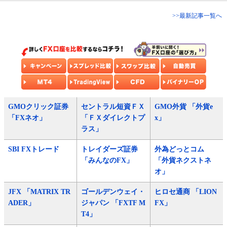
>>最新記事一覧へ
GMOクリック証券
セントラル短資ＦＸ
GMO外貨 「外貨e
「FXネオ」
「ＦＸダイレクトプ
x」
ラス」
SBI FXトレード
トレイダーズ証券
外為どっとコム
「みんなのFX」
「外貨ネクストネ
オ」
JFX 「MATRIX TR
ゴールデンウェイ・
ヒロセ通商 「LION
ADER」
ジャパン 「FXTF M
FX」
T4」