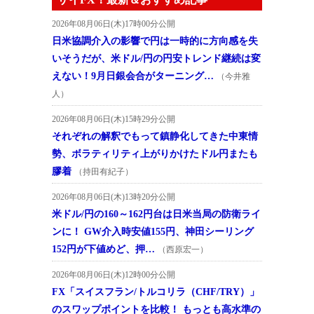
2026年08月06日(木)17時00分公開
日米協調介入の影響で円は一時的に方向感を失
いそうだが、米ドル/円の円安トレンド継続は変
えない！9月日銀会合がターニング…
（今井雅
人）
2026年08月06日(木)15時29分公開
それぞれの解釈でもって鎮静化してきた中東情
勢、ボラティリティ上がりかけたドル円またも
膠着
（持田有紀子）
2026年08月06日(木)13時20分公開
米ドル/円の160～162円台は日米当局の防衛ライ
ンに！ GW介入時安値155円、神田シーリング
152円が下値めど、押…
（西原宏一）
2026年08月06日(木)12時00分公開
FX「スイスフラン/トルコリラ（CHF/TRY）」
のスワップポイントを比較！ もっとも高水準の