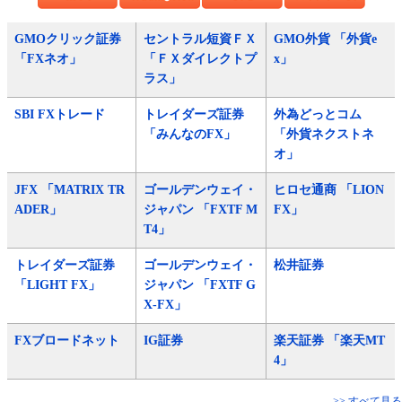
GMOクリック証券
セントラル短資ＦＸ
GMO外貨 「外貨e
「FXネオ」
「ＦＸダイレクトプ
x」
ラス」
SBI FXトレード
トレイダーズ証券
外為どっとコム
「みんなのFX」
「外貨ネクストネ
オ」
JFX 「MATRIX TR
ゴールデンウェイ・
ヒロセ通商 「LION
ADER」
ジャパン 「FXTF M
FX」
T4」
トレイダーズ証券
ゴールデンウェイ・
松井証券
「LIGHT FX」
ジャパン 「FXTF G
X-FX」
FXブロードネット
IG証券
楽天証券 「楽天MT
4」
>> すべて見る