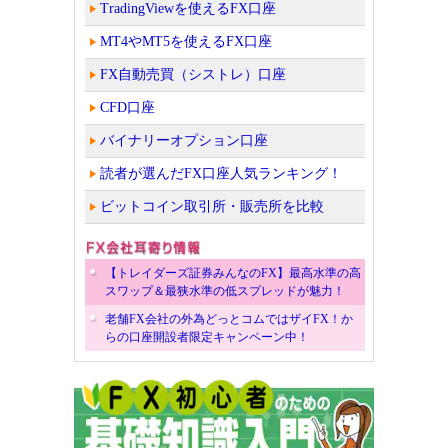
TradingViewを使えるFX口座
MT4やMT5を使えるFX口座
FX自動売買（シストレ）口座
CFD口座
バイナリーオプション口座
読者が選んだFX口座人気ランキング！
ビットコイン取引所・販売所を比較
【トレイダーズ証券みんなのFX】最高水準の高
スワップ＆最狭水準の低スプレッドが魅力！
老舗FX会社の外為どっとコムではザイFX！か
らの口座開設者限定キャンペーン中！