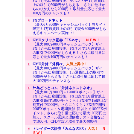
FX！から口座開設後、英ポンド/円1万通貨以
上の取引で5000円がもらえる！ さらに他社か
らのりかえなら2000円！ 取引量に応じて最大
100万円のチャンスも！
FXブロードネット
【最大6万3000円キャッシュバック】当サイト
限定！1万通貨以上の取引で現金3000円がもら
えるキャンペーン実施中！
GMOクリック証券「FXネオ」
ＮＥＷ！
【最大100万4000円キャッシュバック】ザイ
FX！から口座開設後、FXネオで1万通貨以上
の取引で4000円がもらえる！ さらに取引量に
応じて最大100万円のチャンスも！
GMO外貨「外貨ex」
人気上昇中！
【最大100万4000円キャッシュバック】ザイ
FX！から口座開設後、1万通貨以上の取引で
4000円がもらえる！ さらに取引量に応じて最
大100万円のチャンスも！
外為どっとコム「外貨ネクストネオ」
【最大101万2000円＋1200FXポイント】ザイ
FX！から口座開設後、FX口座で1万通貨以上
の取引1回で5000円+らくらくFX積立1回以上定
期買付で3000円。さらにらくらくFX積立開設
200FXポイント＆定期買付1回以上で1000FXポ
イント。さらに取引量に応じて最大100万円に
加え、スクール受講と理解度テスト合格など
で1000円、CFD開設と取引で最大4000円！
トレイダーズ証券「みんなのFX」
人気！
Ｎ
ＥＷ！