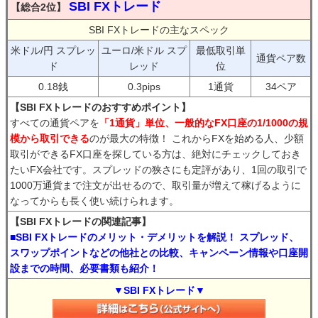
SBI FXトレード
【総合2位】
SBI FXトレードの主なスペック
米ドル/円 スプレッ
ユーロ/米ドル スプ
最低取引単
通貨ペア数
ド
レッド
位
0.18銭
0.3pips
1通貨
34ペア
【SBI FXトレードのおすすめポイント】
すべての通貨ペアを
「1通貨」単位、一般的なFX口座の1/1000の規
模から取引できる
のが最大の特徴！ これからFXを始める人、少額
取引ができるFX口座を探している方は、絶対にチェックしておき
たいFX会社です。スプレッドの狭さにも定評があり、1回の取引で
1000万通貨まで注文が出せるので、取引量が増えて稼げるように
なってからも長く使い続けられます。
【SBI FXトレードの関連記事】
■SBI FXトレードのメリット・デメリットを解説！ スプレッド、
スワップポイントなどの他社との比較、キャンペーン情報や口座開
設までの時間、必要書類も紹介！
▼SBI FXトレード▼