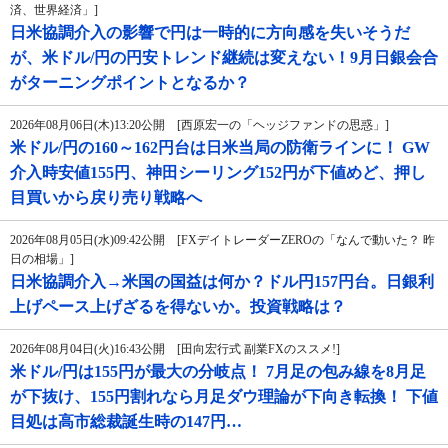
済、世界経済」]
日米協調介入の影響で円は一時的に方向感を失いそうだ
が、米ドル/円の円安トレンド継続は変えない！9月日銀会合
がターニングポイントとなるか？
2026年08月06日(木)13:20公開 [西原宏一の「ヘッジファンドの思惑」]
米ドル/円の160～162円台は日米当局の防衛ラインに！ GW
介入時安値155円、神田シーリング152円が下値めど、押し
目買いから戻り売り戦略へ
2026年08月05日(水)09:42公開 [FXデイトレーダーZEROの「なんで動いた？ 昨
日の相場」]
日米協調介入→米国の国益は何か？ドル円157円台。日銀利
上げペース上げざるを得ないか。投資戦略は？
2026年08月04日(火)16:43公開 [田向宏行式 副業FXのススメ!]
米ドル/円は155円が最大の分岐点！ 7月足の包み線を8月足
が下抜け、155円割れなら月足ダウ理論が下向き転換！ 下値
目処は高市総裁誕生時の147円…