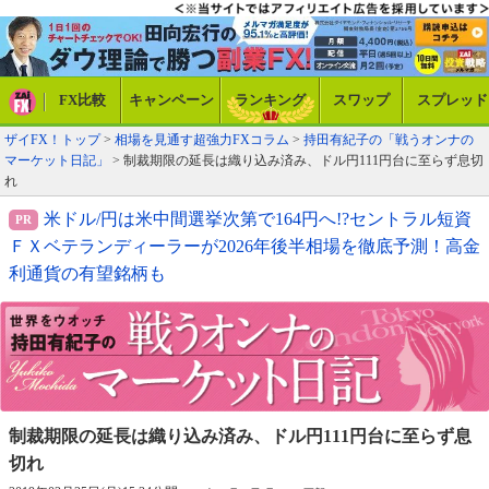
FX比較
キャンペーン
ランキング
スワップ
スプレッド
ザイFX！トップ
>
相場を見通す超強力FXコラム
>
持田有紀子の「戦うオンナの
マーケット日記」
> 制裁期限の延長は織り込み済み、ドル円111円台に至らず息切
れ
米ドル/円は米中間選挙次第で164円へ!?セントラル短資
ＦＸベテランディーラーが2026年後半相場を徹底予測！高金
利通貨の有望銘柄も
制裁期限の延長は織り込み済み、
ドル円111円台に至らず息
切れ