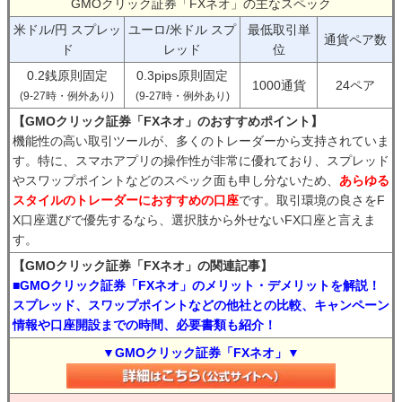
GMOクリック証券「FXネオ」の主なスペック
米ドル/円 スプレッ
ユーロ/米ドル スプ
最低取引単
通貨ペア数
ド
レッド
位
0.2銭原則固定
0.3pips原則固定
1000通貨
24ペア
(9-27時・例外あり)
(9-27時・例外あり)
【GMOクリック証券「FXネオ」のおすすめポイント】
機能性の高い取引ツールが、多くのトレーダーから支持されていま
す。特に、スマホアプリの操作性が非常に優れており、スプレッド
やスワップポイントなどのスペック面も申し分ないため、
あらゆる
スタイルのトレーダーにおすすめの口座
です。取引環境の良さをF
X口座選びで優先するなら、選択肢から外せないFX口座と言えま
す。
【GMOクリック証券「FXネオ」の関連記事】
■GMOクリック証券「FXネオ」のメリット・デメリットを解説！
スプレッド、スワップポイントなどの他社との比較、キャンペーン
情報や口座開設までの時間、必要書類も紹介！
▼GMOクリック証券「FXネオ」▼