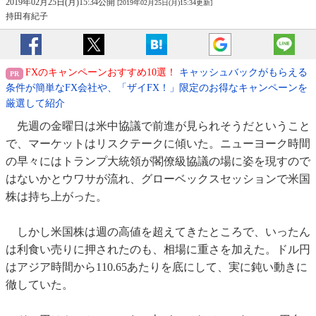
2019年02月25日(月)15:34公開
[2019年02月25日(月)15:34更新]
持田有紀子
FXのキャンペーンおすすめ10選！
キャッシュバックがもらえる
条件が簡単なFX会社や、「ザイFX！」限定のお得なキャンペーンを
厳選して紹介
先週の金曜日は米中協議で前進が見られそうだということ
で、マーケットはリスクテークに傾いた。ニューヨーク時間
の早々にはトランプ大統領が閣僚級協議の場に姿を現すので
はないかとウワサが流れ、グローベックスセッションで米国
株は持ち上がった。
しかし米国株は週の高値を超えてきたところで、いったん
は利食い売りに押されたのも、相場に重さを加えた。ドル円
はアジア時間から110.65あたりを底にして、実に鈍い動きに
徹していた。