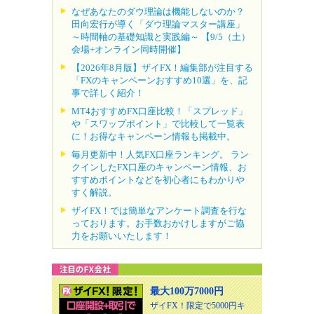
なぜあなたのダウ理論は機能しないのか？
田向宏行が導く「ダウ理論マスター講座」
～時間軸の基礎知識と実践編～ 【9/5（土）
会場+オンライン同時開催】
【2026年8月版】ザイFX！編集部が注目する
「FXのキャンペーンおすすめ10選」を、記
事で詳しく紹介！
MT4おすすめFX口座比較！「スプレッド」
や「スワップポイント」で比較して一覧表
に！お得なキャンペーン情報も掲載中。
毎月更新中！人気FX口座ランキング。 ラン
クインしたFX口座のキャンペーン情報、お
すすめポイントなどを初心者にもわかりや
すく解説。
ザイFX！では簡単なアンケート調査を行な
っております。お手数おかけしますがご協
力をお願いいたします！
最大100万7000円
ザイFX！限定で5000円キ