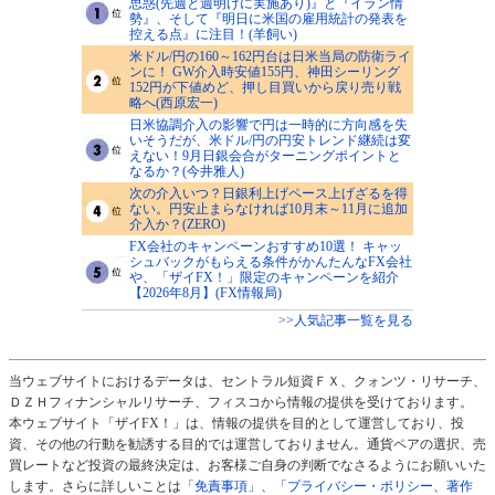
思惑(先週と週明けに実施あり)』と『イラン情
勢』、そして『明日に米国の雇用統計の発表を
控える点』に注目！(羊飼い)
米ドル/円の160～162円台は日米当局の防衛ライ
ンに！ GW介入時安値155円、神田シーリング
152円が下値めど、押し目買いから戻り売り戦
略へ(西原宏一)
日米協調介入の影響で円は一時的に方向感を失
いそうだが、米ドル/円の円安トレンド継続は変
えない！9月日銀会合がターニングポイントと
なるか？(今井雅人)
次の介入いつ？日銀利上げペース上げざるを得
ない。円安止まらなければ10月末～11月に追加
介入か？(ZERO)
FX会社のキャンペーンおすすめ10選！ キャッ
シュバックがもらえる条件がかんたんなFX会社
や、「ザイFX！」限定のキャンペーンを紹介
【2026年8月】(FX情報局)
>>人気記事一覧を見る
当ウェブサイトにおけるデータは、セントラル短資ＦＸ、クォンツ・リサーチ、
ＤＺＨフィナンシャルリサーチ、フィスコから情報の提供を受けております。
本ウェブサイト「ザイFX！」は、情報の提供を目的として運営しており、投
資、その他の行動を勧誘する目的では運営しておりません。通貨ペアの選択、売
買レートなど投資の最終決定は、お客様ご自身の判断でなさるようにお願いいた
します。さらに詳しいことは
「免責事項」
、
「プライバシー・ポリシー、著作