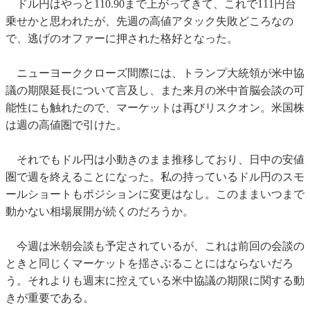
ドル円はやっと110.90まで上がってきて、これで111円台
乗せかと思われたが、先週の高値アタック失敗どころなの
で、逃げのオファーに押された格好となった。
ニューヨーククローズ間際には、トランプ大統領が米中協
議の期限延長について言及し、また来月の米中首脳会談の可
能性にも触れたので、マーケットは再びリスクオン。米国株
は週の高値圏で引けた。
それでもドル円は小動きのまま推移しており、日中の安値
圏で週を終えることになった。私の持っているドル円のスモ
ールショートもポジションに変更はなし。このままいつまで
動かない相場展開が続くのだろうか。
今週は米朝会談も予定されているが、これは前回の会談の
ときと同じくマーケットを揺さぶることにはならないだろ
う。それよりも週末に控えている米中協議の期限に関する動
きが重要である。