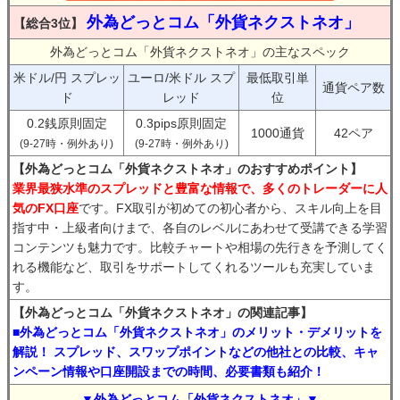
外為どっとコム「外貨ネクストネオ」
【総合3位】
外為どっとコム「外貨ネクストネオ」の主なスペック
米ドル/円 スプレッ
ユーロ/米ドル スプ
最低取引単
通貨ペア数
ド
レッド
位
0.2銭原則固定
0.3pips原則固定
1000通貨
42ペア
(9-27時・例外あり)
(9-27時・例外あり)
【外為どっとコム「外貨ネクストネオ」のおすすめポイント】
業界最狭水準のスプレッドと豊富な情報で、多くのトレーダーに人
気のFX口座
です。FX取引が初めての初心者から、スキル向上を目
指す中・上級者向けまで、各自のレベルにあわせて受講できる学習
コンテンツも魅力です。比較チャートや相場の先行きを予測してく
れる機能など、取引をサポートしてくれるツールも充実していま
す。
【外為どっとコム「外貨ネクストネオ」の関連記事】
■外為どっとコム「外貨ネクストネオ」のメリット・デメリットを
解説！ スプレッド、スワップポイントなどの他社との比較、キャ
ンペーン情報や口座開設までの時間、必要書類も紹介！
▼外為どっとコム「外貨ネクストネオ」▼