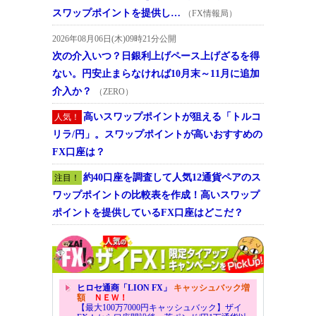
スワップポイントを提供し…
（FX情報局）
2026年08月06日(木)09時21分公開
次の介入いつ？日銀利上げペース上げざるを得
ない。円安止まらなければ10月末～11月に追加
介入か？
（ZERO）
高いスワップポイントが狙える「トルコ
人気！
リラ/円」。スワップポイントが高いおすすめの
FX口座は？
約40口座を調査して人気12通貨ペアのス
注目！
ワップポイントの比較表を作成！高いスワップ
ポイントを提供しているFX口座はどこだ？
ヒロセ通商「LION FX」
キャッシュバック増
額
ＮＥＷ！
【最大100万7000円キャッシュバック】ザイ