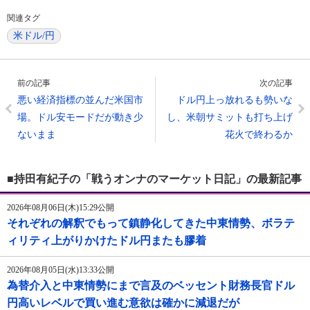
関連タグ
米ドル/円
前の記事
次の記事
悪い経済指標の並んだ米国市
ドル円上っ放れるも勢いな
場。ドル安モードだが動き少
し、米朝サミットも打ち上げ
ないまま
花火で終わるか
■持田有紀子の「戦うオンナのマーケット日記」の最新記事
2026年08月06日(木)15:29公開
それぞれの解釈でもって鎮静化してきた中東情勢、ボラテ
ィリティ上がりかけたドル円またも膠着
2026年08月05日(水)13:33公開
為替介入と中東情勢にまで言及のベッセント財務長官ドル
円高いレベルで買い進む意欲は確かに減退だが