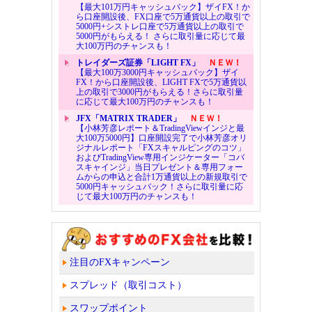
【最大101万円キャッシュバック】ザイFX！か
ら口座開設後、FX口座で5万通貨以上の取引で
5000円+シストレ口座で5万通貨以上の取引で
5000円がもらえる！ さらに取引量に応じて最
大100万円のチャンスも！
トレイダーズ証券「LIGHT FX」
ＮＥＷ！
【最大100万3000円キャッシュバック】ザイ
FX！から口座開設後、LIGHT FXで5万通貨以
上の取引で3000円がもらえる！さらに取引量
に応じて最大100万円のチャンスも！
JFX「MATRIX TRADER」
ＮＥＷ！
【小林芳彦レポート＆TradingViewインジと最
大100万5000円】口座開設完了で小林芳彦オリ
ジナルレポート「FXスキャルピングのコツ」
およびTradingView専用インジケーター「コバ
スキャインジ」当日プレゼント＆専用フォー
ムからの申込と合計1万通貨以上の新規取引で
5000円キャッシュバック！さらに取引量に応
じて最大100万円のチャンスも！
注目のFXキャンペーン
スプレッド（取引コスト）
スワップポイント