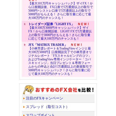
【最大101万円キャッシュバック】ザイFX！か
ら口座開設後、FX口座で5万通貨以上の取引で
5000円+シストレ口座で5万通貨以上の取引で
5000円がもらえる！ さらに取引量に応じて最
大100万円のチャンスも！
トレイダーズ証券「LIGHT FX」
ＮＥＷ！
【最大100万3000円キャッシュバック】ザイ
FX！から口座開設後、LIGHT FXで5万通貨以
上の取引で3000円がもらえる！さらに取引量
に応じて最大100万円のチャンスも！
JFX「MATRIX TRADER」
ＮＥＷ！
【小林芳彦レポート＆TradingViewインジと最
大100万5000円】口座開設完了で小林芳彦オリ
ジナルレポート「FXスキャルピングのコツ」
およびTradingView専用インジケーター「コバ
スキャインジ」当日プレゼント＆専用フォー
ムからの申込と合計1万通貨以上の新規取引で
5000円キャッシュバック！さらに取引量に応
じて最大100万円のチャンスも！
注目のFXキャンペーン
スプレッド（取引コスト）
スワップポイント