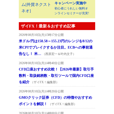
キャンペーン実施中
初心者にうれしい無料オ
ンラインセミナーが充実!
ザイFX！最新＆おすすめ記事
2026年08月10日(月)15時17分公開
米ドル/円は158.58～155.23円のレンジを8/12の
米CPIでブレイクするか注目。ECBへの事前通
告なし！ 米…
（西原宏一＆叶内文子）
2026年08月10日(月)14時40分公開
CFD口座おすすめ比較！【2026年最新】取引手
数料・取扱銘柄数・取引ツールで国内CFD口座
を紹介
（ザイFX！編集部）
2026年08月10日(月)14時20分公開
GMOクリック証券（CFD）の特徴やおすすめ
ポイントを解説！
（ザイFX！編集部）
2026年08月10日(月)14時00分公開