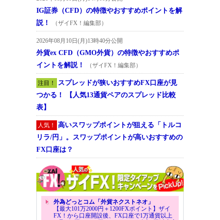
IG証券（CFD）の特徴やおすすめポイントを解
説！
（ザイFX！編集部）
2026年08月10日(月)13時40分公開
外貨ex CFD（GMO外貨）の特徴やおすすめポ
イントを解説！
（ザイFX！編集部）
スプレッドが狭いおすすめFX口座が見
注目！
つかる！ 【人気13通貨ペアのスプレッド比較
表】
高いスワップポイントが狙える「トルコ
人気！
リラ/円」。スワップポイントが高いおすすめの
FX口座は？
外為どっとコム「外貨ネクストネオ」
【最大101万2000円＋1200FXポイント】ザイ
FX！から口座開設後、FX口座で1万通貨以上