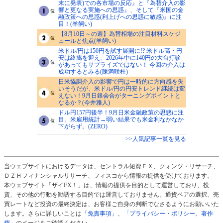
末に発表)での各市場の反応』と『為替介入の影
響と更なる実施への思惑』、そして『米国の金
融政策への思惑(利上げへの思惑に敏感)』に注
目！(羊飼い)
【8月10日～の週】為替相場の注目材料スケジ
ュールと焦点(羊飼い)
米ドル/円は150円を試す展開に!? 米ドル高・円
安は終焉を迎え、2026年中に140円の大台打診
があってもサプライズではない！ 今回の介入は
成功するとみる(陳満咲杜)
日米協調介入の影響で円は一時的に方向感を失
いそうだが、米ドル/円の円安トレンド継続は変
えない！9月日銀会合がターニングポイントと
なるか？(今井雅人)
ドル円157円後半！9月日米金融政策の思惑に注
目。米雇用統計→弱い結果でも米金利なかなか
下がらず。(ZERO)
>>人気記事一覧を見る
当ウェブサイトにおけるデータは、セントラル短資ＦＸ、クォンツ・リサーチ、
ＤＺＨフィナンシャルリサーチ、フィスコから情報の提供を受けております。
本ウェブサイト「ザイFX！」は、情報の提供を目的として運営しており、投
資、その他の行動を勧誘する目的では運営しておりません。通貨ペアの選択、売
買レートなど投資の最終決定は、お客様ご自身の判断でなさるようにお願いいた
します。さらに詳しいことは
「免責事項」
、
「プライバシー・ポリシー、著作
権」
のページをご確認ください。