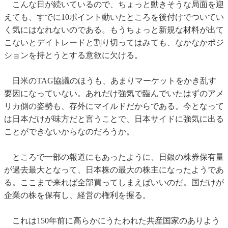
こんな日が続いているので、ちょっと動きそうな局面を迎
えても、すでに10ポイント動いたところを後付けでついてい
く気にはなれないのである。もうちょっと新規な材料が出て
こないとデイトレードと割り切ってはみても、なかなかポジ
ションを持とうとする意欲に欠ける。
日米のTAG協議のほうも、あまりマーケットをかき乱す
要因になっていない。あれだけ強気で臨んでいたはずのアメ
リカ側の姿勢も、存外にマイルドだからである。今となって
は日本だけが味方だと言うことで、日本サイドに強気に出る
ことができないからなのだろうか。
ところで一部の報道にもあったように、日銀の株券保有量
が過去最大となって、日本株の最大の株主になったようであ
る。ここまで来れば全部買ってしまえばいいのだ。国だけが
企業の株を保有し、経営の権利を握る。
これは150年前に高らかにうたわれた共産国家のありよう