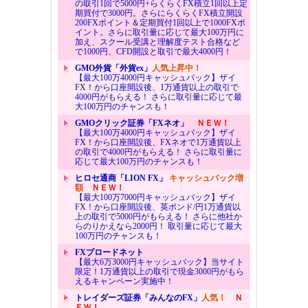
の取引1回で5000円+らくらくFX積立1回以上定
期買付で3000円。さらにらくらくFX積立開設
200FXポイント＆定期買付1回以上で1000FXポ
イント。さらに取引量に応じて最大100万円に
加え、スクール受講と理解度テスト合格など
で1000円、CFD開設と取引で最大4000円！
GMO外貨「外貨ex」
人気上昇中！
【最大100万4000円キャッシュバック】ザイ
FX！から口座開設後、1万通貨以上の取引で
4000円がもらえる！ さらに取引量に応じて最
大100万円のチャンスも！
GMOクリック証券「FXネオ」
ＮＥＷ！
【最大100万4000円キャッシュバック】ザイ
FX！から口座開設後、FXネオで1万通貨以上
の取引で4000円がもらえる！ さらに取引量に
応じて最大100万円のチャンスも！
ヒロセ通商「LION FX」
キャッシュバック増
額
ＮＥＷ！
【最大100万7000円キャッシュバック】ザイ
FX！から口座開設後、英ポンド/円1万通貨以
上の取引で5000円がもらえる！ さらに他社か
らのりかえなら2000円！ 取引量に応じて最大
100万円のチャンスも！
FXブロードネット
【最大6万3000円キャッシュバック】当サイト
限定！1万通貨以上の取引で現金3000円がもら
えるキャンペーン実施中！
トレイダーズ証券「みんなのFX」
人気！
Ｎ
ＥＷ！