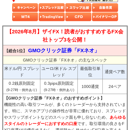
【2026年8月】ザイFX！読者がおすすめするFX会
社トップ3を公開！
GMOクリック証券「FXネオ」
【総合1位】
GMOクリック証券「FXネオ」の主なスペック
米ドル/円 スプレッ
ユーロ/米ドル スプ
最低取引単
通貨ペア数
ド
レッド
位
0.2銭原則固定
0.3pips原則固定
1000通貨
24ペア
(9-27時・例外あり)
(9-27時・例外あり)
【GMOクリック証券「FXネオ」のおすすめポイント】
機能性の高い取引ツールが、多くのトレーダーから支持されていま
す。特に、スマホアプリの操作性が非常に優れており、スプレッド
やスワップポイントなどのスペック面も申し分ないため、
あらゆる
スタイルのトレーダーにおすすめの口座
です。取引環境の良さをF