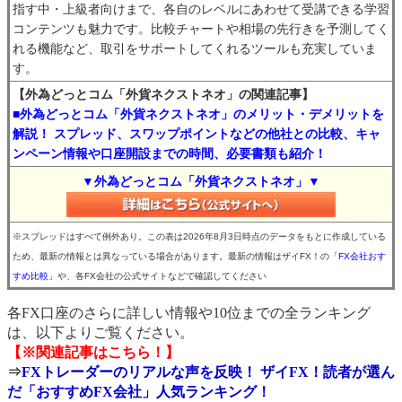
指す中・上級者向けまで、各自のレベルにあわせて受講できる学習
コンテンツも魅力です。比較チャートや相場の先行きを予測してく
れる機能など、取引をサポートしてくれるツールも充実していま
す。
【外為どっとコム「外貨ネクストネオ」の関連記事】
■外為どっとコム「外貨ネクストネオ」のメリット・デメリットを
解説！ スプレッド、スワップポイントなどの他社との比較、キャ
ンペーン情報や口座開設までの時間、必要書類も紹介！
▼外為どっとコム「外貨ネクストネオ」▼
※スプレッドはすべて例外あり。この表は2026年8月3日時点のデータをもとに作成している
ため、最新の情報とは異なっている場合があります。最新の情報はザイFX！の
「FX会社おす
すめ比較」
や、各FX会社の公式サイトなどで確認してください
各FX口座のさらに詳しい情報や10位までの全ランキング
は、以下よりご覧ください。
【※関連記事はこちら！】
⇒
FXトレーダーのリアルな声を反映！ ザイFX！読者が選ん
だ「おすすめFX会社」人気ランキング！