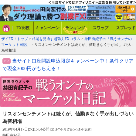
FX比較
キャンペーン
ランキング
スワップ
スプレッド
ザイFX！トップ
>
相場を見通す超強力FXコラム
>
持田有紀子の「戦うオンナの
マーケット日記」
> リスオンセンチメントは続くが、値動きなく手が出しづらい
為替相場
当サイト口座開設申込限定キャンペーン中！条件クリア
で現金3000円がもらえる！
リスオンセンチメントは続くが、
値動きなく手が出しづらい
為替相場
2019年04月17日(水)15:04公開
[2019年04月17日(水)15:04更新]
持田有紀子