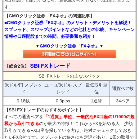
X口座選びで優先するなら、選択肢から外せないFX口座と言えま
す。
【GMOクリック証券「FXネオ」の関連記事】
■GMOクリック証券「FXネオ」のメリット・デメリットを解説！
スプレッド、スワップポイントなどの他社との比較、キャンペーン
情報や口座開設までの時間、必要書類も紹介！
▼GMOクリック証券「FXネオ」▼
SBI FXトレード
【総合2位】
SBI FXトレードの主なスペック
米ドル/円 スプレッ
ユーロ/米ドル スプ
最低取引単
通貨ペア数
ド
レッド
位
0.18銭
0.3pips
1通貨
34ペア
【SBI FXトレードのおすすめポイント】
すべての通貨ペアを
「1通貨」単位、一般的なFX口座の1/1000の規
模から取引できる
のが最大の特徴！ これからFXを始める人、少額
取引ができるFX口座を探している方は、絶対にチェックしておき
たいFX会社です。スプレッドの狭さにも定評があり、1回の取引で