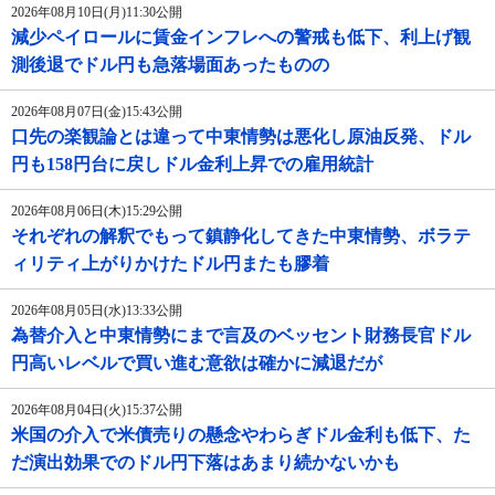
2026年08月10日(月)11:30公開
減少ペイロールに賃金インフレへの警戒も低下、利上げ観
測後退でドル円も急落場面あったものの
2026年08月07日(金)15:43公開
口先の楽観論とは違って中東情勢は悪化し原油反発、ドル
円も158円台に戻しドル金利上昇での雇用統計
2026年08月06日(木)15:29公開
それぞれの解釈でもって鎮静化してきた中東情勢、ボラテ
ィリティ上がりかけたドル円またも膠着
2026年08月05日(水)13:33公開
為替介入と中東情勢にまで言及のベッセント財務長官ドル
円高いレベルで買い進む意欲は確かに減退だが
2026年08月04日(火)15:37公開
米国の介入で米債売りの懸念やわらぎドル金利も低下、た
だ演出効果でのドル円下落はあまり続かないかも