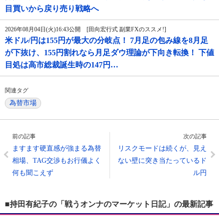
目買いから戻り売り戦略へ
2026年08月04日(火)16:43公開 [田向宏行式 副業FXのススメ!]
米ドル/円は155円が最大の分岐点！ 7月足の包み線を8月足
が下抜け、155円割れなら月足ダウ理論が下向き転換！ 下値
目処は高市総裁誕生時の147円…
関連タグ
為替市場
前の記事
次の記事
ますます硬直感が強まる為替
リスクモードは続くが、見え
相場、TAG交渉もお行儀よく
ない壁に突き当たっているド
何も聞こえず
ル円
■持田有紀子の「戦うオンナのマーケット日記」の最新記事