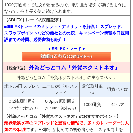
1000万通貨まで注文が出せるので、取引量が増えて稼げるように
なってからも長く使い続けられます。
【SBI FXトレードの関連記事】
■SBI FXトレードのメリット・デメリットを解説！ スプレッド、
スワップポイントなどの他社との比較、キャンペーン情報や口座開
設までの時間、必要書類も紹介！
▼SBI FXトレード▼
外為どっとコム「外貨ネクストネオ」
【総合3位】
外為どっとコム「外貨ネクストネオ」の主なスペック
米ドル/円 スプレッ
ユーロ/米ドル スプ
最低取引単
通貨ペア数
ド
レッド
位
0.2銭原則固定
0.3pips原則固定
1000通貨
42ペア
(9-27時・例外あり)
(9-27時・例外あり)
【外為どっとコム「外貨ネクストネオ」のおすすめポイント】
業界最狭水準のスプレッドと豊富な情報で、多くのトレーダーに人
気のFX口座
です。FX取引が初めての初心者から、スキル向上を目