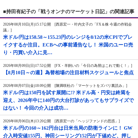
■持田有紀子の「戦うオンナのマーケット日記」の関連記事
2026年08月10日(月)15:17公開 [西原宏一・叶内文子の「FX＆株 今週の作戦会
議」]
米ドル/円は158.58～155.23円のレンジを8/12の米CPIでブレ
イクするか注目。ECBへの事前通告なし！ 米国のユーロ売
り・円買い介入に見…
2026年08月09日(日)17:52公開 [FX・羊飼いの「今日の為替はこれで動く！」]
【8月10日～の週】為替相場の注目材料スケジュールと焦点
2026年08月07日(金)18:09公開 [陳満咲杜の「マーケットをズバリ裏読み」]
米ドル/円は150円を試す展開に!? 米ドル高・円安は終焉を
迎え、2026年中に140円の大台打診があってもサプライズで
はない！ 今回の介入は成功…
2026年08月06日(木)13:20公開 [西原宏一の「ヘッジファンドの思惑」]
米ドル/円の160～162円台は日米当局の防衛ラインに！ GW
介入時安値155円、神田シーリング152円が下値めど、押し