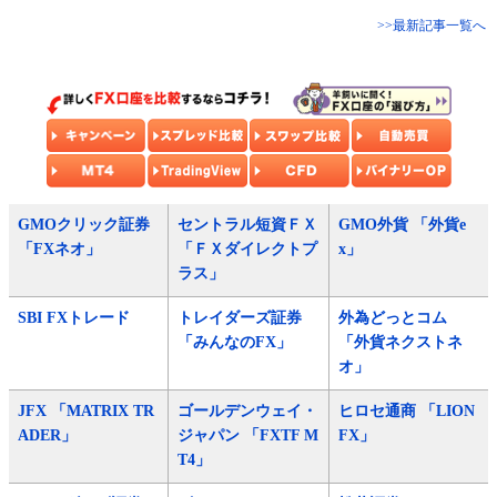
>>最新記事一覧へ
GMOクリック証券
セントラル短資ＦＸ
GMO外貨 「外貨e
「FXネオ」
「ＦＸダイレクトプ
x」
ラス」
SBI FXトレード
トレイダーズ証券
外為どっとコム
「みんなのFX」
「外貨ネクストネ
オ」
JFX 「MATRIX TR
ゴールデンウェイ・
ヒロセ通商 「LION
ADER」
ジャパン 「FXTF M
FX」
T4」