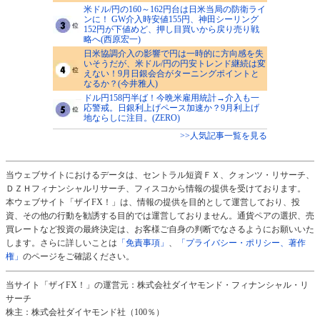
米ドル/円の160～162円台は日米当局の防衛ライ
ンに！ GW介入時安値155円、神田シーリング
152円が下値めど、押し目買いから戻り売り戦
略へ(西原宏一)
日米協調介入の影響で円は一時的に方向感を失
いそうだが、米ドル/円の円安トレンド継続は変
えない！9月日銀会合がターニングポイントと
なるか？(今井雅人)
ドル円158円半ば！今晩米雇用統計→介入も一
応警戒。日銀利上げペース加速か？9月利上げ
地ならしに注目。(ZERO)
>>人気記事一覧を見る
当ウェブサイトにおけるデータは、セントラル短資ＦＸ、クォンツ・リサーチ、
ＤＺＨフィナンシャルリサーチ、フィスコから情報の提供を受けております。
本ウェブサイト「ザイFX！」は、情報の提供を目的として運営しており、投
資、その他の行動を勧誘する目的では運営しておりません。通貨ペアの選択、売
買レートなど投資の最終決定は、お客様ご自身の判断でなさるようにお願いいた
します。さらに詳しいことは
「免責事項」
、
「プライバシー・ポリシー、著作
権」
のページをご確認ください。
当サイト「ザイFX！」の運営元：株式会社ダイヤモンド・フィナンシャル・リ
サーチ
株主：株式会社ダイヤモンド社（100％）