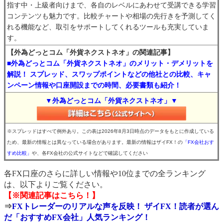
指す中・上級者向けまで、各自のレベルにあわせて受講できる学習
コンテンツも魅力です。比較チャートや相場の先行きを予測してく
れる機能など、取引をサポートしてくれるツールも充実していま
す。
【外為どっとコム「外貨ネクストネオ」の関連記事】
■外為どっとコム「外貨ネクストネオ」のメリット・デメリットを
解説！ スプレッド、スワップポイントなどの他社との比較、キャ
ンペーン情報や口座開設までの時間、必要書類も紹介！
▼外為どっとコム「外貨ネクストネオ」▼
※スプレッドはすべて例外あり。この表は2026年8月3日時点のデータをもとに作成している
ため、最新の情報とは異なっている場合があります。最新の情報はザイFX！の
「FX会社おす
すめ比較」
や、各FX会社の公式サイトなどで確認してください
各FX口座のさらに詳しい情報や10位までの全ランキング
は、以下よりご覧ください。
【※関連記事はこちら！】
⇒
FXトレーダーのリアルな声を反映！ ザイFX！読者が選ん
だ「おすすめFX会社」人気ランキング！