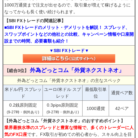
1000万通貨まで注文が出せるので、取引量が増えて稼げるように
なってからも長く使い続けられます。
【SBI FXトレードの関連記事】
■SBI FXトレードのメリット・デメリットを解説！ スプレッド、
スワップポイントなどの他社との比較、キャンペーン情報や口座開
設までの時間、必要書類も紹介！
▼SBI FXトレード▼
外為どっとコム「外貨ネクストネオ」
【総合3位】
外為どっとコム「外貨ネクストネオ」の主なスペック
米ドル/円 スプレッ
ユーロ/米ドル スプ
最低取引単
通貨ペア数
ド
レッド
位
0.2銭原則固定
0.3pips原則固定
1000通貨
42ペア
(9-27時・例外あり)
(9-27時・例外あり)
【外為どっとコム「外貨ネクストネオ」のおすすめポイント】
業界最狭水準のスプレッドと豊富な情報で、多くのトレーダーに人
気のFX口座
です。FX取引が初めての初心者から、スキル向上を目