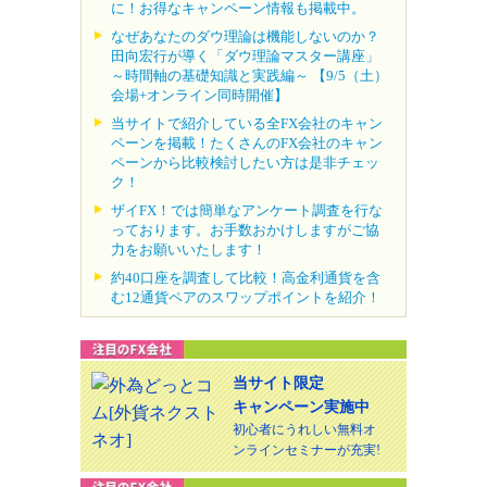
に！お得なキャンペーン情報も掲載中。
なぜあなたのダウ理論は機能しないのか？
田向宏行が導く「ダウ理論マスター講座」
～時間軸の基礎知識と実践編～ 【9/5（土）
会場+オンライン同時開催】
当サイトで紹介している全FX会社のキャン
ペーンを掲載！たくさんのFX会社のキャン
ペーンから比較検討したい方は是非チェッ
ク！
ザイFX！では簡単なアンケート調査を行な
っております。お手数おかけしますがご協
力をお願いいたします！
約40口座を調査して比較！高金利通貨を含
む12通貨ペアのスワップポイントを紹介！
当サイト限定
キャンペーン実施中
初心者にうれしい無料オ
ンラインセミナーが充実!