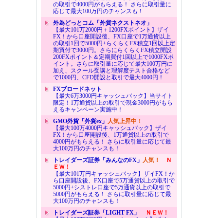
の取引で4000円がもらえる！ さらに取引量に
応じて最大100万円のチャンスも！
外為どっとコム「外貨ネクストネオ」
【最大101万2000円＋1200FXポイント】ザイ
FX！から口座開設後、FX口座で1万通貨以上
の取引1回で5000円+らくらくFX積立1回以上定
期買付で3000円。さらにらくらくFX積立開設
200FXポイント＆定期買付1回以上で1000FXポ
イント。さらに取引量に応じて最大100万円に
加え、スクール受講と理解度テスト合格など
で1000円、CFD開設と取引で最大4000円！
FXブロードネット
【最大6万3000円キャッシュバック】当サイト
限定！1万通貨以上の取引で現金3000円がもら
えるキャンペーン実施中！
GMO外貨「外貨ex」
人気上昇中！
【最大100万4000円キャッシュバック】ザイ
FX！から口座開設後、1万通貨以上の取引で
4000円がもらえる！ さらに取引量に応じて最
大100万円のチャンスも！
トレイダーズ証券「みんなのFX」
人気！
Ｎ
ＥＷ！
【最大101万円キャッシュバック】ザイFX！か
ら口座開設後、FX口座で5万通貨以上の取引で
5000円+シストレ口座で5万通貨以上の取引で
5000円がもらえる！ さらに取引量に応じて最
大100万円のチャンスも！
トレイダーズ証券「LIGHT FX」
ＮＥＷ！