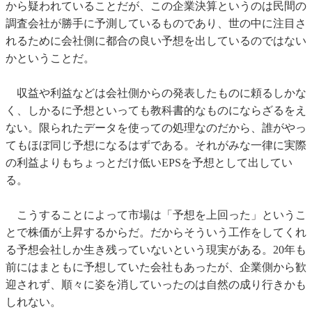
から疑われていることだが、この企業決算というのは民間の
調査会社が勝手に予測しているものであり、世の中に注目さ
れるために会社側に都合の良い予想を出しているのではない
かということだ。
収益や利益などは会社側からの発表したものに頼るしかな
く、しかるに予想といっても教科書的なものにならざるをえ
ない。限られたデータを使っての処理なのだから、誰がやっ
てもほぼ同じ予想になるはずである。それがみな一律に実際
の利益よりもちょっとだけ低いEPSを予想として出してい
る。
こうすることによって市場は「予想を上回った」というこ
とで株価が上昇するからだ。だからそういう工作をしてくれ
る予想会社しか生き残っていないという現実がある。20年も
前にはまともに予想していた会社もあったが、企業側から歓
迎されず、順々に姿を消していったのは自然の成り行きかも
しれない。