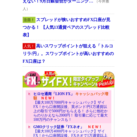
えない！9月日銀会合がターニング…
（今井雅
人）
スプレッドが狭いおすすめFX口座が見
注目！
つかる！ 【人気13通貨ペアのスプレッド比較
表】
高いスワップポイントが狙える「トルコ
人気！
リラ/円」。スワップポイントが高いおすすめの
FX口座は？
ヒロセ通商「LION FX」
キャッシュバック増
額
ＮＥＷ！
【最大100万7000円キャッシュバック】ザイ
FX！から口座開設後、英ポンド/円1万通貨以
上の取引で5000円がもらえる！ さらに他社か
らのりかえなら2000円！ 取引量に応じて最大
100万円のチャンスも！
GMOクリック証券「FXネオ」
ＮＥＷ！
【最大100万4000円キャッシュバック】ザイ
FX！から口座開設後、FXネオで1万通貨以上