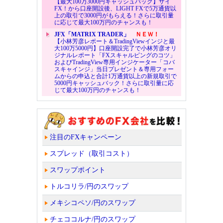
【最大100万3000円キャッシュバック】ザイ
FX！から口座開設後、LIGHT FXで5万通貨以
上の取引で3000円がもらえる！さらに取引量
に応じて最大100万円のチャンスも！
JFX「MATRIX TRADER」
ＮＥＷ！
【小林芳彦レポート＆TradingViewインジと最
大100万5000円】口座開設完了で小林芳彦オリ
ジナルレポート「FXスキャルピングのコツ」
およびTradingView専用インジケーター「コバ
スキャインジ」当日プレゼント＆専用フォー
ムからの申込と合計1万通貨以上の新規取引で
5000円キャッシュバック！さらに取引量に応
じて最大100万円のチャンスも！
注目のFXキャンペーン
スプレッド（取引コスト）
スワップポイント
トルコリラ/円のスワップ
メキシコペソ/円のスワップ
チェココルナ/円のスワップ