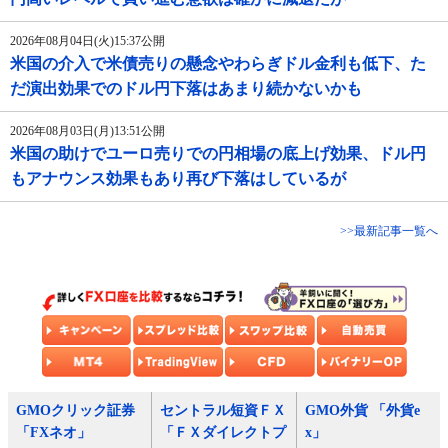
2026年08月04日(火)15:37公開
米国の介入で米債売りの懸念やわらぎドル金利も低下、た
だ演出効果でのドル円下落はあまり続かないかも
2026年08月03日(月)13:51公開
米国の助けでユーロ売りでの円相場の底上げ効果、ドル円
もアナウンス効果もあり再び下落はしているが
>>最新記事一覧へ
GMOクリック証券
セントラル短資ＦＸ
GMO外貨 「外貨e
「FXネオ」
「ＦＸダイレクトプ
x」