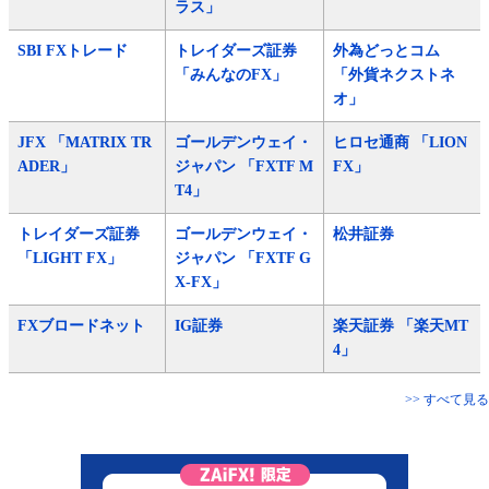
ラス」
SBI FXトレード
トレイダーズ証券
外為どっとコム
「みんなのFX」
「外貨ネクストネ
オ」
JFX 「MATRIX TR
ゴールデンウェイ・
ヒロセ通商 「LION
ADER」
ジャパン 「FXTF M
FX」
T4」
トレイダーズ証券
ゴールデンウェイ・
松井証券
「LIGHT FX」
ジャパン 「FXTF G
X-FX」
FXブロードネット
IG証券
楽天証券 「楽天MT
4」
>> すべて見る