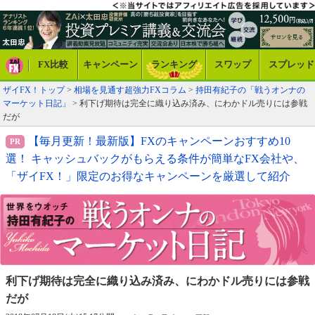
FX比較
キャンペーン
ランキング
スワップ
スプレッド
ザイFX！トップ
>
相場を見通す超強力FXコラム
>
持田有紀子の「戦うオンナの
マーケット日記」
> 利下げ期待は完全に織り込み済み、にわかドル売りには参戦
だが
【毎月更新！最新版】FXのキャンペーンおすすめ10
選！ キャッシュバックがもらえる条件が簡単なFX会社や、
「ザイFX！」限定のお得なキャンペーンを厳選して紹介
利下げ期待は完全に織り込み済み、
にわかドル売りには参戦
だが