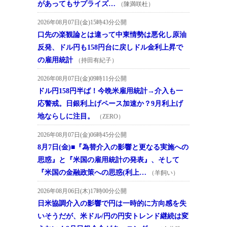
があってもサプライズ…
（陳満咲杜）
2026年08月07日(金)15時43分公開
口先の楽観論とは違って中東情勢は悪化し原油
反発、ドル円も158円台に戻しドル金利上昇で
の雇用統計
（持田有紀子）
2026年08月07日(金)09時11分公開
ドル円158円半ば！今晩米雇用統計→介入も一
応警戒。日銀利上げペース加速か？9月利上げ
地ならしに注目。
（ZERO）
2026年08月07日(金)06時45分公開
8月7日(金)■『為替介入の影響と更なる実施への
思惑』と『米国の雇用統計の発表』、そして
『米国の金融政策への思惑(利上…
（羊飼い）
2026年08月06日(木)17時00分公開
日米協調介入の影響で円は一時的に方向感を失
いそうだが、米ドル/円の円安トレンド継続は変