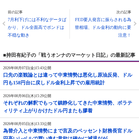
前の記事
次の記事
7月利下げには不利なデータば
FED要人発言に振らされる為
かり、ドル全面高でポンドは
替相場、ドル金利の動向に要
不穏な動き
注意！
■持田有紀子の「戦うオンナのマーケット日記」の最新記事
2026年08月07日(金)15:43公開
口先の楽観論とは違って中東情勢は悪化し原油反発、ドル
円も158円台に戻しドル金利上昇での雇用統計
2026年08月06日(木)15:29公開
それぞれの解釈でもって鎮静化してきた中東情勢、ボラテ
ィリティ上がりかけたドル円またも膠着
2026年08月05日(水)13:33公開
為替介入と中東情勢にまで言及のベッセント財務長官ドル
円高いレベルで買い進む意欲は確かに減退だが