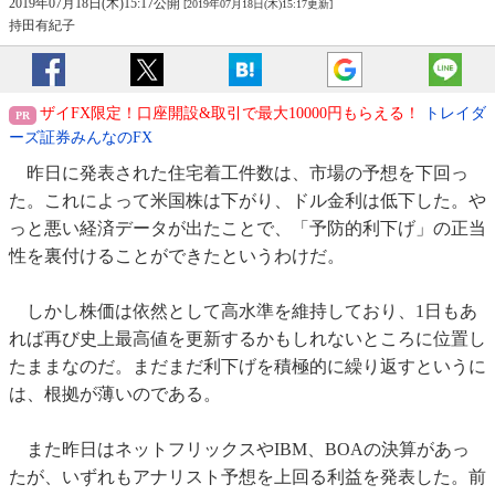
2019年07月18日(木)15:17公開
[2019年07月18日(木)15:17更新]
持田有紀子
ザイFX限定！口座開設&取引で最大10000円もらえる！
トレイダ
ーズ証券みんなのFX
昨日に発表された住宅着工件数は、市場の予想を下回っ
た。これによって米国株は下がり、ドル金利は低下した。や
っと悪い経済データが出たことで、「予防的利下げ」の正当
性を裏付けることができたというわけだ。
しかし株価は依然として高水準を維持しており、1日もあ
れば再び史上最高値を更新するかもしれないところに位置し
たままなのだ。まだまだ利下げを積極的に繰り返すというに
は、根拠が薄いのである。
また昨日はネットフリックスやIBM、BOAの決算があっ
たが、いずれもアナリスト予想を上回る利益を発表した。前