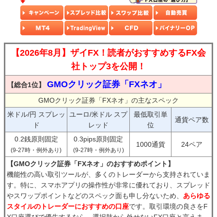
【2026年8月】ザイFX！読者がおすすめするFX会
社トップ3を公開！
GMOクリック証券「FXネオ」
【総合1位】
GMOクリック証券「FXネオ」の主なスペック
米ドル/円 スプレッ
ユーロ/米ドル スプ
最低取引単
通貨ペア数
ド
レッド
位
0.2銭原則固定
0.3pips原則固定
1000通貨
24ペア
(9-27時・例外あり)
(9-27時・例外あり)
【GMOクリック証券「FXネオ」のおすすめポイント】
機能性の高い取引ツールが、多くのトレーダーから支持されていま
す。特に、スマホアプリの操作性が非常に優れており、スプレッド
やスワップポイントなどのスペック面も申し分ないため、
あらゆる
スタイルのトレーダーにおすすめの口座
です。取引環境の良さをF