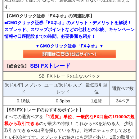
X口座選びで優先するなら、選択肢から外せないFX口座と言えま
す。
【GMOクリック証券「FXネオ」の関連記事】
■GMOクリック証券「FXネオ」のメリット・デメリットを解説！
スプレッド、スワップポイントなどの他社との比較、キャンペーン
情報や口座開設までの時間、必要書類も紹介！
▼GMOクリック証券「FXネオ」▼
SBI FXトレード
【総合2位】
SBI FXトレードの主なスペック
米ドル/円 スプレッ
ユーロ/米ドル スプ
最低取引単
通貨ペア数
ド
レッド
位
0.18銭
0.3pips
1通貨
34ペア
【SBI FXトレードのおすすめポイント】
すべての通貨ペアを
「1通貨」単位、一般的なFX口座の1/1000の規
模から取引できる
のが最大の特徴！ これからFXを始める人、少額
取引ができるFX口座を探している方は、絶対にチェックしておき
たいFX会社です。スプレッドの狭さにも定評があり、1回の取引で