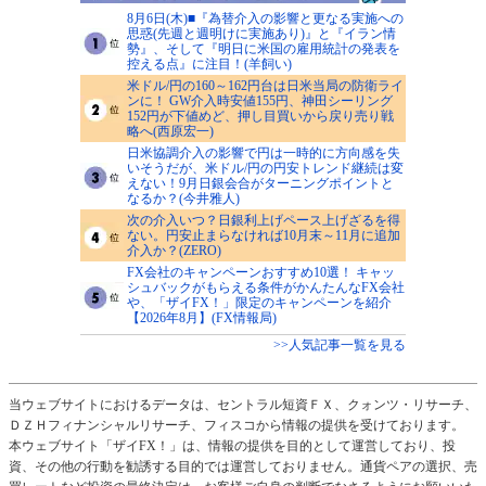
8月6日(木)■『為替介入の影響と更なる実施への
思惑(先週と週明けに実施あり)』と『イラン情
勢』、そして『明日に米国の雇用統計の発表を
控える点』に注目！(羊飼い)
米ドル/円の160～162円台は日米当局の防衛ライ
ンに！ GW介入時安値155円、神田シーリング
152円が下値めど、押し目買いから戻り売り戦
略へ(西原宏一)
日米協調介入の影響で円は一時的に方向感を失
いそうだが、米ドル/円の円安トレンド継続は変
えない！9月日銀会合がターニングポイントと
なるか？(今井雅人)
次の介入いつ？日銀利上げペース上げざるを得
ない。円安止まらなければ10月末～11月に追加
介入か？(ZERO)
FX会社のキャンペーンおすすめ10選！ キャッ
シュバックがもらえる条件がかんたんなFX会社
や、「ザイFX！」限定のキャンペーンを紹介
【2026年8月】(FX情報局)
>>人気記事一覧を見る
当ウェブサイトにおけるデータは、セントラル短資ＦＸ、クォンツ・リサーチ、
ＤＺＨフィナンシャルリサーチ、フィスコから情報の提供を受けております。
本ウェブサイト「ザイFX！」は、情報の提供を目的として運営しており、投
資、その他の行動を勧誘する目的では運営しておりません。通貨ペアの選択、売