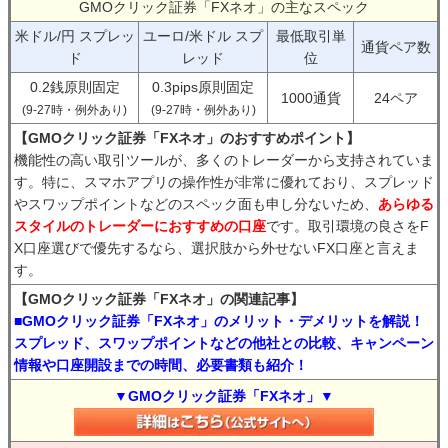
GMOクリック証券「FXネオ」の主なスペック
米ドル/円 スプレッ
ユーロ/米ドル スプ
最低取引単
通貨ペア数
ド
レッド
位
0.2銭原則固定
0.3pips原則固定
1000通貨
24ペア
(9-27時・例外あり)
(9-27時・例外あり)
【GMOクリック証券「FXネオ」のおすすめポイント】
機能性の高い取引ツールが、多くのトレーダーから支持されていま
す。特に、スマホアプリの操作性が非常に優れており、スプレッド
やスワップポイントなどのスペック面も申し分ないため、
あらゆる
スタイルのトレーダーにおすすめの口座
です。取引環境の良さをF
X口座選びで優先するなら、選択肢から外せないFX口座と言えま
す。
【GMOクリック証券「FXネオ」の関連記事】
■GMOクリック証券「FXネオ」のメリット・デメリットを解説！
スプレッド、スワップポイントなどの他社との比較、キャンペーン
情報や口座開設までの時間、必要書類も紹介！
▼GMOクリック証券「FXネオ」▼