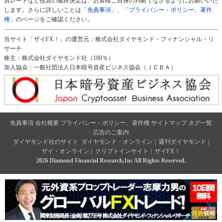
買レートなど投資の最終決定は、お客様ご自身の判断でなさるようにお願いいた
します。さらに詳しいことは
「免責事項」
、
「プライバシー・ポリシー、著作
権」
のページをご確認ください。
当サイト「ザイFX！」の運営元：株式会社ダイヤモンド・フィナンシャル・リ
サーチ
株主：株式会社ダイヤモンド社（100％）
加入協会：一般社団法人日本暗号資産ビジネス協会（ＪＣＢＡ）
免責事項
会社概要
プライバシー・ポリシー、著作権
サイトマップ
タグ一覧
広告のご案内
ダイヤモンド社のサイト
ダイヤモンド・オンライン
|
週刊ダイヤモンド
|
ザイ・オンライン
|
クリプトインサイト
|
ザイFX！
2026 Diamond Financial Research,Inc All Rights Reserved.