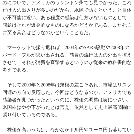
のについで、アメリカのワシントン州でも見つかった。これ
だけ人の出入りが多いのだから、水際で防ぐということ自体
が不可能に近い。ある程度の感染は仕方がないものとして、
問題はそれが爆発的なものになるかどうかである。また死亡
に至る具合はどうなのかということもだ。
マーケットで振り返れば、2003年のSARS騒動や2008年の
バード・フルが思い出される。感冒の流行は人の外出を控え
させて、それが消費を直撃するというのが従来の教科書的な
考えである。
そして2003年と2008年は規模の差こそあれ、市場はリスク
回避の方向で反応した。今回はどうなるのか。アメリカでも
感染者が見つかったというのに、株価の調整は実に小さい。
米国株はやや下がったとは言え、依然として史上最高値圏に
張り付いているのである。
株価が高いうちは、なかなかドル円やユーロ円も落ちてい