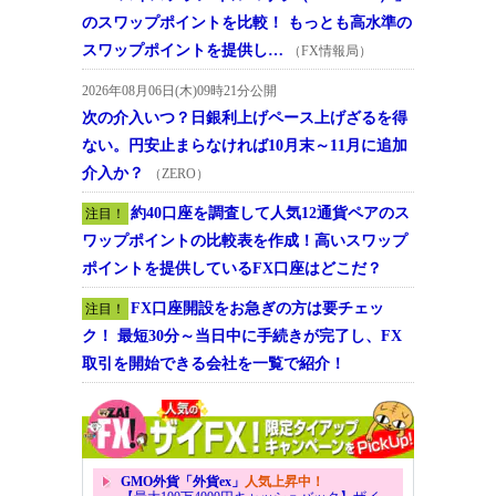
のスワップポイントを比較！ もっとも高水準の
スワップポイントを提供し…
（FX情報局）
2026年08月06日(木)09時21分公開
次の介入いつ？日銀利上げペース上げざるを得
ない。円安止まらなければ10月末～11月に追加
介入か？
（ZERO）
約40口座を調査して人気12通貨ペアのス
注目！
ワップポイントの比較表を作成！高いスワップ
ポイントを提供しているFX口座はどこだ？
FX口座開設をお急ぎの方は要チェッ
注目！
ク！ 最短30分～当日中に手続きが完了し、FX
取引を開始できる会社を一覧で紹介！
GMO外貨「外貨ex」
人気上昇中！