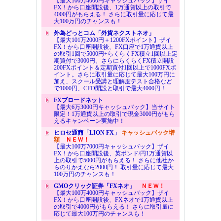
【最大100万4000円キャッシュバック】ザイ
FX！から口座開設後、1万通貨以上の取引で
4000円がもらえる！ さらに取引量に応じて最
大100万円のチャンスも！
外為どっとコム「外貨ネクストネオ」
【最大101万2000円＋1200FXポイント】ザイ
FX！から口座開設後、FX口座で1万通貨以上
の取引1回で5000円+らくらくFX積立1回以上定
期買付で3000円。さらにらくらくFX積立開設
200FXポイント＆定期買付1回以上で1000FXポ
イント。さらに取引量に応じて最大100万円に
加え、スクール受講と理解度テスト合格など
で1000円、CFD開設と取引で最大4000円！
FXブロードネット
【最大6万3000円キャッシュバック】当サイト
限定！1万通貨以上の取引で現金3000円がもら
えるキャンペーン実施中！
ヒロセ通商「LION FX」
キャッシュバック増
額
ＮＥＷ！
【最大100万7000円キャッシュバック】ザイ
FX！から口座開設後、英ポンド/円1万通貨以
上の取引で5000円がもらえる！ さらに他社か
らのりかえなら2000円！ 取引量に応じて最大
100万円のチャンスも！
GMOクリック証券「FXネオ」
ＮＥＷ！
【最大100万4000円キャッシュバック】ザイ
FX！から口座開設後、FXネオで1万通貨以上
の取引で4000円がもらえる！ さらに取引量に
応じて最大100万円のチャンスも！