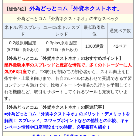
外為どっとコム「外貨ネクストネオ」
【総合3位】
外為どっとコム「外貨ネクストネオ」の主なスペック
米ドル/円 スプレッ
ユーロ/米ドル スプ
最低取引単
通貨ペア数
ド
レッド
位
0.2銭原則固定
0.3pips原則固定
1000通貨
42ペア
(9-27時・例外あり)
(9-27時・例外あり)
【外為どっとコム「外貨ネクストネオ」のおすすめポイント】
業界最狭水準のスプレッドと豊富な情報で、多くのトレーダーに人
気のFX口座
です。FX取引が初めての初心者から、スキル向上を目
指す中・上級者向けまで、各自のレベルにあわせて受講できる学習
コンテンツも魅力です。比較チャートや相場の先行きを予測してく
れる機能など、取引をサポートしてくれるツールも充実していま
す。
【外為どっとコム「外貨ネクストネオ」の関連記事】
■外為どっとコム「外貨ネクストネオ」のメリット・デメリットを
解説！ スプレッド、スワップポイントなどの他社との比較、キャ
ンペーン情報や口座開設までの時間、必要書類も紹介！