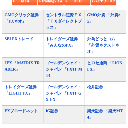
GMOクリック証券
セントラル短資ＦＸ
GMO外貨 「外貨e
「FXネオ」
「ＦＸダイレクトプ
x」
ラス」
SBI FXトレード
トレイダーズ証券
外為どっとコム
「みんなのFX」
「外貨ネクストネ
オ」
JFX 「MATRIX TR
ゴールデンウェイ・
ヒロセ通商 「LION
ADER」
ジャパン 「FXTF M
FX」
T4」
トレイダーズ証券
ゴールデンウェイ・
松井証券
「LIGHT FX」
ジャパン 「FXTF G
X-FX」
FXブロードネット
IG証券
楽天証券 「楽天MT
4」