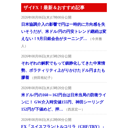
ザイFX！最新＆おすすめ記事
2026年08月06日(木)17時00分公開
日米協調介入の影響で円は一時的に方向感を失
いそうだが、米ドル/円の円安トレンド継続は変
えない！9月日銀会合がターニング…
（今井雅
人）
2026年08月06日(木)15時29分公開
それぞれの解釈でもって鎮静化してきた中東情
勢、ボラティリティ上がりかけたドル円またも
膠着
（持田有紀子）
2026年08月06日(木)13時20分公開
米ドル/円の160～162円台は日米当局の防衛ライ
ンに！ GW介入時安値155円、神田シーリング
152円が下値めど、押…
（西原宏一）
2026年08月06日(木)12時00分公開
FX「スイスフラン/トルコリラ（CHF/TRY）」