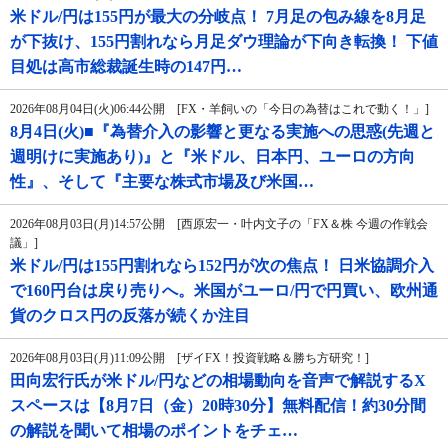
米ドル/円は155円が最大の分岐点！ 7月足の包み線を8月足
が下抜け、155円割れなら月足ダウ理論が下向き転換！ 下値
目処は高市総裁誕生時の147円…
2026年08月04日(火)06:44公開 [FX・羊飼いの「今日の為替はこれで動く！」]
8月4日(火)■『為替介入の影響と更なる実施への思惑(先週と
週明けに実施あり)』と『米ドル、日本円、ユーロの方向
性』、そして『主要な株式市場及び米国…
2026年08月03日(月)14:57公開 [西原宏一・叶内文子の「FX＆株 今週の作戦会
議」]
米ドル/円は155円割れなら152円が次の焦点！ 日米協調介入
で160円台は戻り売りへ。米国がユーロ/円で円買い、欧州通
貨のクロス円の反落が続くか注目
2026年08月03日(月)11:09公開 [ザイFX！投資戦略＆勝ち方研究！]
田向宏行氏が米ドル/円などの相場動向を音声で解説するX
スペースは【8月7日（金）20時30分】無料配信！約30分間
の解説を聞いて相場のポイントをチェ…