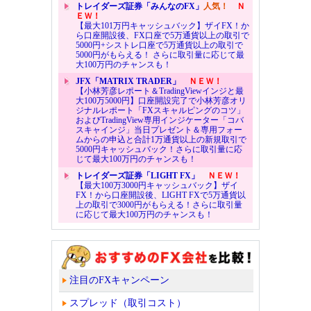
トレイダーズ証券「みんなのFX」
人気！
Ｎ
ＥＷ！
【最大101万円キャッシュバック】ザイFX！か
ら口座開設後、FX口座で5万通貨以上の取引で
5000円+シストレ口座で5万通貨以上の取引で
5000円がもらえる！ さらに取引量に応じて最
大100万円のチャンスも！
JFX「MATRIX TRADER」
ＮＥＷ！
【小林芳彦レポート＆TradingViewインジと最
大100万5000円】口座開設完了で小林芳彦オリ
ジナルレポート「FXスキャルピングのコツ」
およびTradingView専用インジケーター「コバ
スキャインジ」当日プレゼント＆専用フォー
ムからの申込と合計1万通貨以上の新規取引で
5000円キャッシュバック！さらに取引量に応
じて最大100万円のチャンスも！
トレイダーズ証券「LIGHT FX」
ＮＥＷ！
【最大100万3000円キャッシュバック】ザイ
FX！から口座開設後、LIGHT FXで5万通貨以
上の取引で3000円がもらえる！さらに取引量
に応じて最大100万円のチャンスも！
注目のFXキャンペーン
スプレッド（取引コスト）