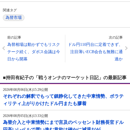
関連タグ
為替市場
前の記事
次の記事
為替相場は動かずでもリスク
ドル円110円台に定着できず、
テーク続く、ダボス会議は今
注目薄いECB会合も無難に通
日から開幕
過か
■持田有紀子の「戦うオンナのマーケット日記」の最新記事
2026年08月06日(木)15:29公開
それぞれの解釈でもって鎮静化してきた中東情勢、ボラテ
ィリティ上がりかけたドル円またも膠着
2026年08月05日(水)13:33公開
為替介入と中東情勢にまで言及のベッセント財務長官ドル
円高いレベルで買い進む意欲は確かに減退だが