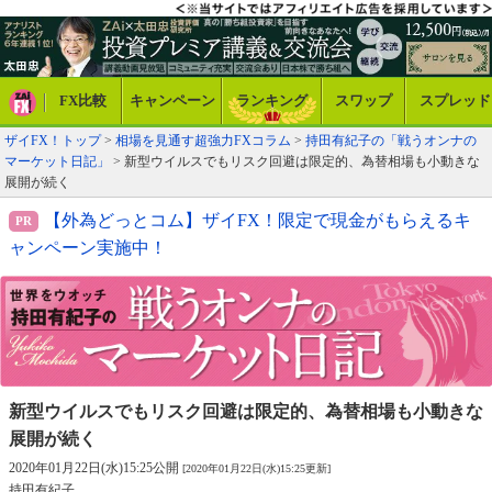
FX比較
キャンペーン
ランキング
スワップ
スプレッド
ザイFX！トップ
>
相場を見通す超強力FXコラム
>
持田有紀子の「戦うオンナの
マーケット日記」
> 新型ウイルスでもリスク回避は限定的、為替相場も小動きな
展開が続く
【外為どっとコム】ザイFX！限定で現金がもらえるキ
ャンペーン実施中！
新型ウイルスでもリスク回避は限定的、
為替相場も小動きな
展開が続く
2020年01月22日(水)15:25公開
[2020年01月22日(水)15:25更新]
持田有紀子