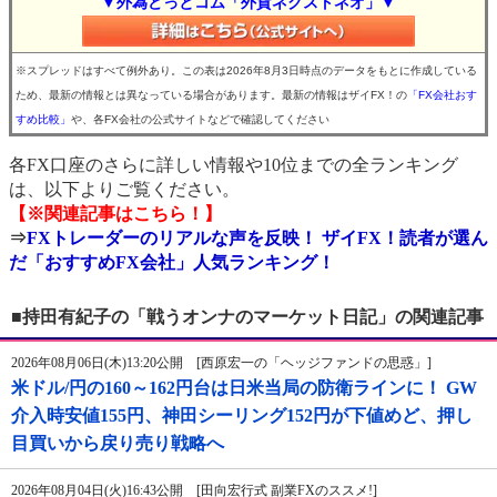
▼外為どっとコム「外貨ネクストネオ」▼
※スプレッドはすべて例外あり。この表は2026年8月3日時点のデータをもとに作成している
ため、最新の情報とは異なっている場合があります。最新の情報はザイFX！の
「FX会社おす
すめ比較」
や、各FX会社の公式サイトなどで確認してください
各FX口座のさらに詳しい情報や10位までの全ランキング
は、以下よりご覧ください。
【※関連記事はこちら！】
⇒
FXトレーダーのリアルな声を反映！ ザイFX！読者が選ん
だ「おすすめFX会社」人気ランキング！
■持田有紀子の「戦うオンナのマーケット日記」の関連記事
2026年08月06日(木)13:20公開 [西原宏一の「ヘッジファンドの思惑」]
米ドル/円の160～162円台は日米当局の防衛ラインに！ GW
介入時安値155円、神田シーリング152円が下値めど、押し
目買いから戻り売り戦略へ
2026年08月04日(火)16:43公開 [田向宏行式 副業FXのススメ!]