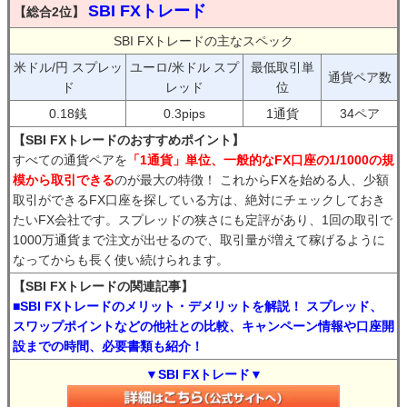
SBI FXトレード
【総合2位】
SBI FXトレードの主なスペック
米ドル/円 スプレッ
ユーロ/米ドル スプ
最低取引単
通貨ペア数
ド
レッド
位
0.18銭
0.3pips
1通貨
34ペア
【SBI FXトレードのおすすめポイント】
すべての通貨ペアを
「1通貨」単位、一般的なFX口座の1/1000の規
模から取引できる
のが最大の特徴！ これからFXを始める人、少額
取引ができるFX口座を探している方は、絶対にチェックしておき
たいFX会社です。スプレッドの狭さにも定評があり、1回の取引で
1000万通貨まで注文が出せるので、取引量が増えて稼げるように
なってからも長く使い続けられます。
【SBI FXトレードの関連記事】
■SBI FXトレードのメリット・デメリットを解説！ スプレッド、
スワップポイントなどの他社との比較、キャンペーン情報や口座開
設までの時間、必要書類も紹介！
▼SBI FXトレード▼