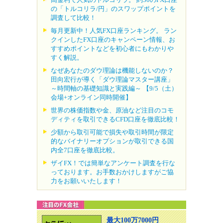
の「トルコリラ/円」のスワップポイントを
調査して比較！
毎月更新中！人気FX口座ランキング。 ラン
クインしたFX口座のキャンペーン情報、お
すすめポイントなどを初心者にもわかりや
すく解説。
なぜあなたのダウ理論は機能しないのか？
田向宏行が導く「ダウ理論マスター講座」
～時間軸の基礎知識と実践編～ 【9/5（土）
会場+オンライン同時開催】
世界の株価指数や金、原油など注目のコモ
ディティを取引できるCFD口座を徹底比較！
少額から取引可能で損失や取引時間が限定
的なバイナリーオプションが取引できる国
内全7口座を徹底比較。
ザイFX！では簡単なアンケート調査を行な
っております。お手数おかけしますがご協
力をお願いいたします！
最大100万7000円