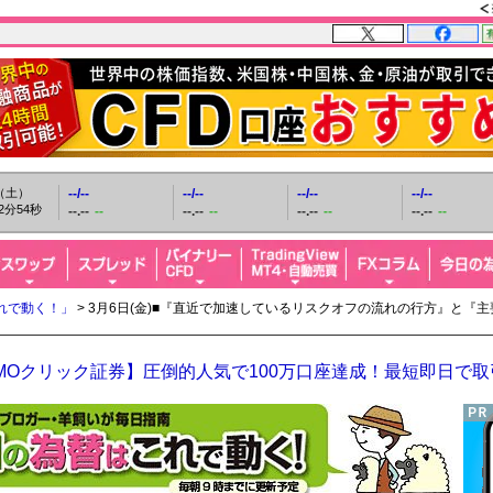
日（土）
--/--
--/--
--/--
--/--
2分55秒
--.--
--
--.--
--
--.--
--
--.--
--
れで動く！」
> 3月6日(金)■『直近で加速しているリスクオフの流れの行方』と
MOクリック証券】圧倒的人気で100万口座達成！最短即日で