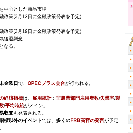
を中心とした商品市場
融政策(3月12日に金融政策発表を予定)
融政策(3月19日に金融政策発表を予定)
気後退懸念
となる。
末金曜日
で、
OPECプラス会合
が行われる。
の経済指標
は、
雇用統計
：
非農業部門雇用者数
/
失業率
/
製
数
/
平均時給
がメイン。
易収支
も発表される。
指標以外のイベント
では、
多くの
FRB高官の発言
が予定
。