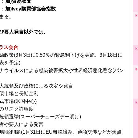
分：
加)貿易収支
分：
加)Ivey購買部協会指数
まる。
び要人発言以外では、
プラス会合
政策(3月3日に0.50％の緊急利下げを実施、3月18日に
表を予定)
ナウイルスによる感染被害拡大や世界経済悪化懸念(パン
大統領及び政権による決定や発言
債市場と長期金利
式市場(米国中心)
のリスク許容度
統領選挙(スーパーチューズデー明け)
者や要人による発言
U離脱問題(1月31日にEU離脱済み、通商交渉などが焦点