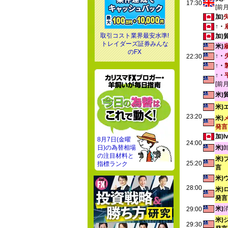
17:30
[前
加)
↑・
取引コスト業界最安水準!
加)
トレイダーズ証券みんな
米)
のFX
↑・
22:30
↑・
↑・
[前
米)
米)
23:20
米)
発言
加)
8月7日(金曜
24:00
日)の為替相場
米)
の注目材料と
米)
25:20
指標ランク
言
米)
28:00
米)
発言
米)
29:00
米)
29:30