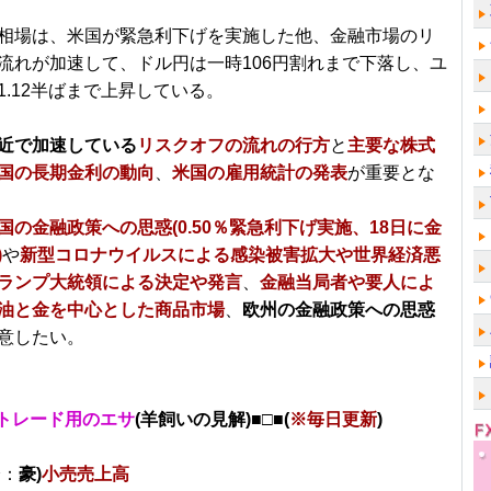
相場は、米国が緊急利下げを実施した他、金融市場のリ
流れが加速して、ドル円は一時106円割れまで下落し、ユ
1.12半ばまで上昇している。
近で加速している
リスクオフの流れの行方
と
主要な株式
国の長期金利の動向
、
米国の雇用統計の発表
が重要とな
国の金融政策への思惑(0.50％緊急利下げ実施、18日に金
)
や
新型コロナウイルスによる感染被害拡大や世界経済悪
ランプ大統領による決定や発言
、
金融当局者や要人によ
油と金を中心とした商品市場
、
欧州の金融政策への思惑
意したい。
トレード用のエサ
(羊飼いの見解)■□■(
※毎日更新
)
分：
豪)
小売売上高