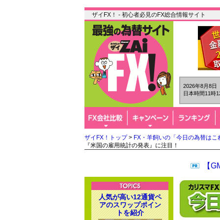
ザイFX！ - 初心者必見のFX総合情報サイト
2026年8月8
日本時間11時1
ザイFX！トップ
>
FX・羊飼いの「今日の為替はこ
『米国の雇用統計の発表』に注目！
【G
人気が高い12通貨ペ
アのスワップポイン
トを紹介