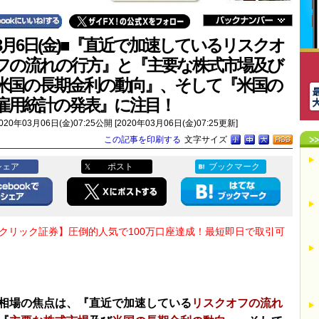
3月6日(金)■『直近で加速しているリスクオ
フの流れの行方』と『主要な株式市場及び
米国の長期金利の動向』、そして『米国の
雇用統計の発表』に注目！
020年03月06日(金)07:25公開 [2020年03月06日(金)07:25更新]
この記事を印刷する
文字サイズ
シェア
ポスト
ブックマーク
Oクリック証券】圧倒的人気で100万口座達成！最短即日で取引可
相場の焦点は、『直近で加速している
リスクオフの流れ