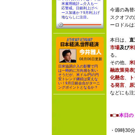
米雇用統計→介入も一
応警戒。日銀利上げペ
今週の為替
ース加速か？9月利上げ
スクオフの
地ならしに注目。
ーロドルは
本日は、
直
市場
及び
米
る。
08月06日更新
その他、
米
日米協調介入の影響で円
融政策発表
は一時的に方向感を失い
そうだが、米ドル/円の円
化懸念
、
ト
安トレンド継続は変えな
い！9月日銀会合がターニ
る発言
、
原
ングポイントとなるか？
などにも注
■□■
本日の
・09時30