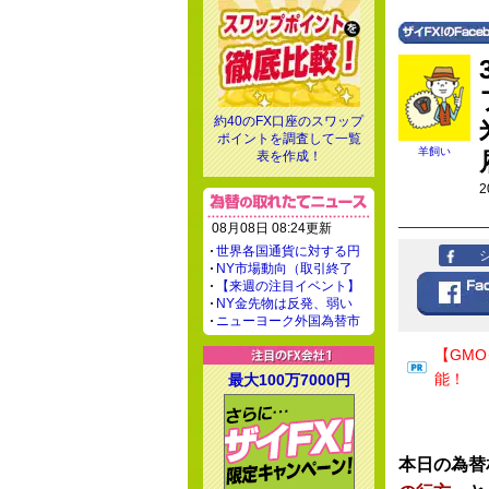
約40のFX口座のスワップ
ポイントを調査して一覧
羊飼い
表を作成！
2
08月08日 08:24更新
世界各国通貨に対する円
NY市場動向（取引終了
【来週の注目イベント】
NY金先物は反発、弱い
ニューヨーク外国為替市
【GM
能！
最大100万7000円
本日の為替