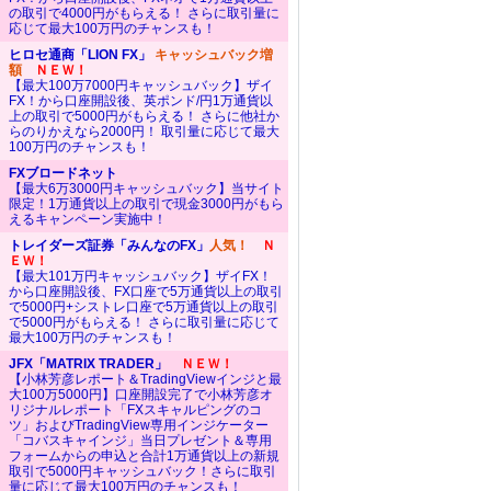
の取引で4000円がもらえる！ さらに取引量に
応じて最大100万円のチャンスも！
ヒロセ通商「LION FX」
キャッシュバック増
額
ＮＥＷ！
【最大100万7000円キャッシュバック】ザイ
FX！から口座開設後、英ポンド/円1万通貨以
上の取引で5000円がもらえる！ さらに他社か
らのりかえなら2000円！ 取引量に応じて最大
100万円のチャンスも！
FXブロードネット
【最大6万3000円キャッシュバック】当サイト
限定！1万通貨以上の取引で現金3000円がもら
えるキャンペーン実施中！
トレイダーズ証券「みんなのFX」
人気！
Ｎ
ＥＷ！
【最大101万円キャッシュバック】ザイFX！
から口座開設後、FX口座で5万通貨以上の取引
で5000円+シストレ口座で5万通貨以上の取引
で5000円がもらえる！ さらに取引量に応じて
最大100万円のチャンスも！
JFX「MATRIX TRADER」
ＮＥＷ！
【小林芳彦レポート＆TradingViewインジと最
大100万5000円】口座開設完了で小林芳彦オ
リジナルレポート「FXスキャルピングのコ
ツ」およびTradingView専用インジケーター
「コバスキャインジ」当日プレゼント＆専用
フォームからの申込と合計1万通貨以上の新規
取引で5000円キャッシュバック！さらに取引
量に応じて最大100万円のチャンスも！