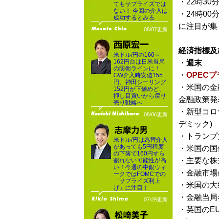
・22時30
てもサプライズでは
ない！ 今回の介入は
・24時00
成功するとみる
に注目が集
08/07更新
経済指標及
米ドル/円の160～
162円台は日米当局
・
週末
の防衛ラインに！
・
OPEC
GW介入時安値155
円、神田シーリング
・米国の金融
152円が下値めど、
押し目買いから戻り
金融政策発
売り戦略へ
・新型コロ
08/06更新
デミック)
・トランプ
米ドル/円は為替介入
があっても5円程度
・米国の国
の下落で160円すら
・主要な株
割れない可能性が高
い！今週の中銀ウィ
・金融市場
ークではFOMCでの
「サプライズ利上
・米国の大
げ」に注目！
・金融当局
07/29更新
・英国のE