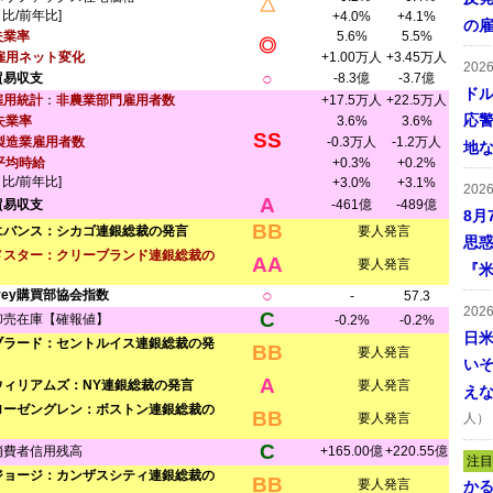
△
月比/前年比]
+4.0%
+4.1%
の
失業率
5.6%
5.5%
◎
雇用ネット変化
+1.00万人
+3.45万人
202
○
貿易収支
-8.3億
-3.7億
ドル
雇用統計
：
非農業部門雇用者数
+17.5万人
+22.5万人
応
失業率
3.6%
3.6%
SS
製造業雇用者数
-0.3万人
-1.2万人
地
平均時給
+0.3%
+0.2%
月比/前年比]
+3.0%
+3.1%
202
A
貿易収支
-461億
-489億
8月
BB
エバンス：シカゴ連銀総裁の発言
要人発言
思
メスター：クリーブランド連銀総裁の
AA
要人発言
『米
○
Ivey購買部協会指数
-
57.3
202
C
卸売在庫【確報値】
-0.2%
-0.2%
日
ブラード：セントルイス連銀総裁の発
BB
要人発言
い
A
ウィリアムズ：NY連銀総裁の発言
要人発言
え
ローゼングレン：ボストン連銀総裁の
BB
要人発言
人）
C
消費者信用残高
+165.00億
+220.55億
注目
ジョージ：カンザスシティ連銀総裁の
BB
要人発言
かる