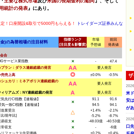
『
主要な株式市場
及び
米国の長期金利の動向
』、そして
用統計の発表
』にあり。
限定！口座開設&取引で5000円もらえる！
トレイダーズ証券みんな
指標ランク
市場
前回
日(金)の為替相場の注目材料
(注目度＆影響度)
予想値
発表値
ス会合
×
AIGサービス業指数
-
47.4
AA
カプラン：ダラス連銀総裁の発言
要人発言
◎
小売売上高
±0.0%
-0.5%
ザ
カシュカリ：ミネアポリス連銀総裁の
AA
要人発言
202
A
ウィリアムズ：NY連銀総裁の発言
要人発言
米ド
景気先行CI指数【速報値】
91.1
91.6
安は
×
景気一致CI指数【速報値】
94.5
94.1
が
製造業受注
+1.4%
-2.1%
△
月比/前年比]
-5.2%
-8.7%
202
×
貿易収支
-48.03億
-40.53億
口
×
経常収支
-6億
-
ハリファックス住宅価格
+0.2%
+0.4%
反発