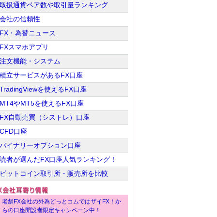
取扱通貨ペア数や取引量ランキング
会社の信頼性
FX・為替ニュース
FXスマホアプリ
注文機能・システム
積立サービスがあるFX口座
TradingViewを使えるFX口座
MT4やMT5を使えるFX口座
FX自動売買（シストレ）口座
CFD口座
バイナリーオプション口座
読者が選んだFX口座人気ランキング！
ビットコイン取引所・販売所を比較
老舗FX会社の外為どっとコムではザイFX！か
らの口座開設者限定キャンペーン中！