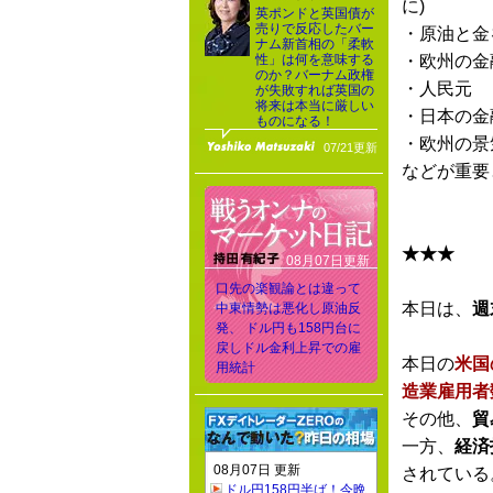
に)
英ポンドと英国債が
売りで反応したバー
・原油と金
ナム新首相の「柔軟
性」は何を意味する
・欧州の金
のか？バーナム政権
・人民元
が失敗すれば英国の
将来は本当に厳しい
・日本の金
ものになる！
・欧州の景
07/21更新
などが重要
★★★
08月07日更新
口先の楽観論とは違って
本日は、
週
中東情勢は悪化し原油反
発、 ドル円も158円台に
戻しドル金利上昇での雇
本日の
米国
用統計
造業雇用者
その他、
貿
一方、
経済
08月07日 更新
されている
ドル円158円半ば！今晩