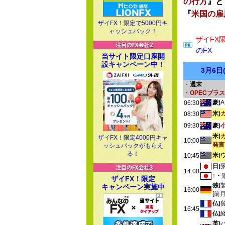
の行方
』と
『
米国の雇
ザイFX！限定で5000円キ
ャッシュバック！
ザイFX
のFX
当サイト限定口座開
設キャンペーン中！
3月6
・
週末
・
OPECプラ
豪)
06:30
米)
08:30
09:30
豪)
米)
ザイFX！限定4000円キャ
10:00
発言
ッシュバックがもらえ
る！
米)
10:45
日)
14:00
↑・
ザイFX！限定
独)
キャンペーン実施中
16:00
[前
仏)
16:45
仏)
英)