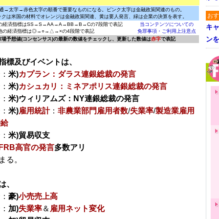
通→太字→赤色太字の順番で重要なものになる。ピンク太字は金融政策関連のもの。
おす
ックは米国の材料でオレンジは金融政策関連、黄は要人発言、緑は企業の決算を表す。
の経済指標はSS→S→AA→A→BB→B→Cの7段階で表記
当コンテンツについての
キャ
他の経済指標は◎→○→△→×の4段階で表記
免罪事項・ご利用上注意点
ン
に市場予想値(コンセンサス)の最新の数値をチェックし、更新した数値は
赤字
で表記
指標及びイベントは、
分：
米)
カプラン：ダラス連銀総裁の発言
分：
米)
カシュカリ：ミネアポリス連銀総裁の発言
分：
米)ウィリアムズ：NY連銀総裁の発言
分：
米)
雇用統計
：
非農業部門雇用者数
/
失業率
/
製造業雇用
時給
分：
米)貿易収支
FRB高官の発言
多数アリ
まる。
は、
分：
豪)
小売売上高
分：
加)
失業率
＆
雇用ネット変化