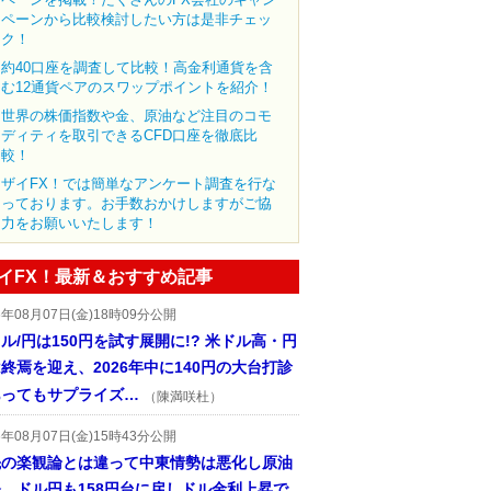
ペーンから比較検討したい方は是非チェッ
ク！
約40口座を調査して比較！高金利通貨を含
む12通貨ペアのスワップポイントを紹介！
世界の株価指数や金、原油など注目のコモ
ディティを取引できるCFD口座を徹底比
較！
ザイFX！では簡単なアンケート調査を行な
っております。お手数おかけしますがご協
力をお願いいたします！
イFX！最新＆おすすめ記事
6年08月07日(金)18時09分公開
ル/円は150円を試す展開に!? 米ドル高・円
終焉を迎え、2026年中に140円の大台打診
あってもサプライズ…
（陳満咲杜）
6年08月07日(金)15時43分公開
先の楽観論とは違って中東情勢は悪化し原油
、ドル円も158円台に戻しドル金利上昇で