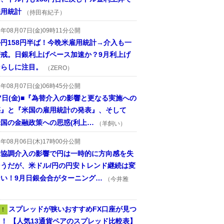
雇用統計
（持田有紀子）
6年08月07日(金)09時11分公開
円158円半ば！今晩米雇用統計→介入も一
警戒。日銀利上げペース加速か？9月利上げ
ならしに注目。
（ZERO）
6年08月07日(金)06時45分公開
7日(金)■『為替介入の影響と更なる実施への
惑』と『米国の雇用統計の発表』、そして
国の金融政策への思惑(利上…
（羊飼い）
6年08月06日(木)17時00分公開
米協調介入の影響で円は一時的に方向感を失
そうだが、米ドル/円の円安トレンド継続は変
ない！9月日銀会合がターニング…
（今井雅
スプレッドが狭いおすすめFX口座が見つ
！
！ 【人気13通貨ペアのスプレッド比較表】