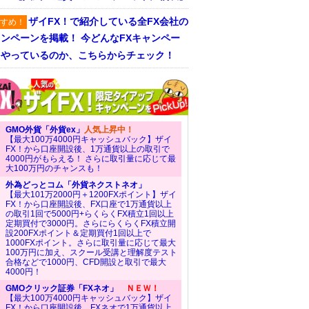
ザイFX！で紹介している全FX会社の
すめ！
ンペーンを掲載！ 今どんなFXキャンペー
をやっているのか、こちらからチェック！
GMO外貨「外貨ex」
人気上昇中！
【最大100万4000円キャッシュバック】ザイ
FX！から口座開設後、1万通貨以上の取引で
4000円がもらえる！ さらに取引量に応じて最
大100万円のチャンスも！
外為どっとコム「外貨ネクストネオ」
【最大101万2000円＋1200FXポイント】ザイ
FX！から口座開設後、FX口座で1万通貨以上
の取引1回で5000円+らくらくFX積立1回以上
定期買付で3000円。さらにらくらくFX積立開
設200FXポイント＆定期買付1回以上で
1000FXポイント。さらに取引量に応じて最大
100万円に加え、スクール受講と理解度テスト
合格などで1000円、CFD開設と取引で最大
4000円！
GMOクリック証券「FXネオ」
ＮＥＷ！
【最大100万4000円キャッシュバック】ザイ
FX！から口座開設後、FXネオで1万通貨以上