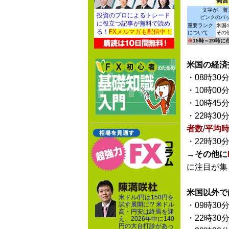
発言
文字が、普
投資のプロによるトレード
ピンクのバ
に役立つ記事が無料で読め
重要ランク
米国
る！
FXメルマガも配信中！
について
その
※
15時～20時
米国の経済
・08時30
・10時00
・10時45
・22時30
者数
/
平均
・22時30
→
その他に
に注目が集
米国以外で
米ドル/円は150円を
試す展開に!? 米ドル
・09時30
高・円安は終焉を迎
・22時30
え、2026年中に140
円の大台打診があっ