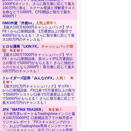
1000FXポイント。さらに取引量に応じて最大
100万円に加え、スクール受講と理解度テスト
合格などで1000円、CFD開設と取引で最大
4000円！
GMO外貨「外貨ex」
人気上昇中！
【最大100万4000円キャッシュバック】ザイ
FX！から口座開設後、1万通貨以上の取引で
4000円がもらえる！ さらに取引量に応じて最
大100万円のチャンスも！
ヒロセ通商「LION FX」
キャッシュバック増
額
ＮＥＷ！
【最大100万7000円キャッシュバック】ザイ
FX！から口座開設後、英ポンド/円1万通貨以
上の取引で5000円がもらえる！ さらに他社か
らのりかえなら2000円！ 取引量に応じて最大
100万円のチャンスも！
トレイダーズ証券「みんなのFX」
人気！
Ｎ
ＥＷ！
【最大101万円キャッシュバック】ザイFX！
から口座開設後、FX口座で5万通貨以上の取引
で5000円+シストレ口座で5万通貨以上の取引
で5000円がもらえる！ さらに取引量に応じて
最大100万円のチャンスも！
JFX「MATRIX TRADER」
ＮＥＷ！
【小林芳彦レポート＆TradingViewインジと最
大100万5000円】口座開設完了で小林芳彦オ
リジナルレポート「FXスキャルピングのコ
ツ」およびTradingView専用インジケーター
「コバスキャインジ」当日プレゼント＆専用