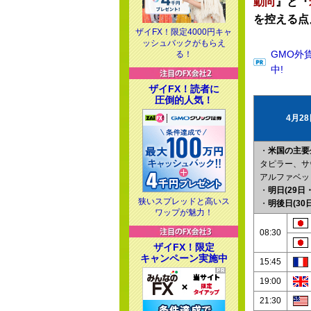
動向
』と『
を控える点
ザイFX！限定4000円キャ
ッシュバックがもらえ
GMO外
る！
中!
ザイFX！読者に
圧倒的人気！
4月2
・
米国の主要
タピラー、サ
アルファベッ
・
明日(29日
狭いスプレッドと高いス
・
明後日(30
ワップが魅力！
08:30
ザイFX！限定
キャンペーン実施中
15:45
19:00
21:30