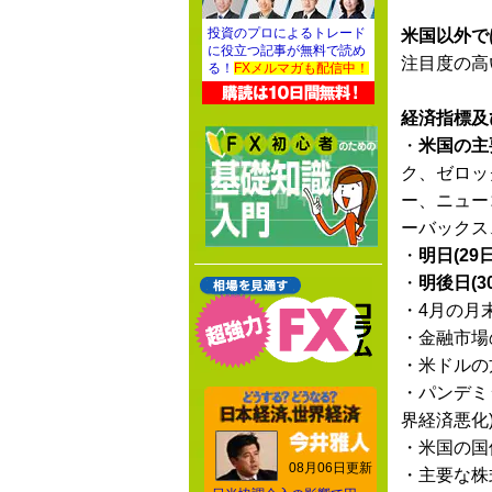
投資のプロによるトレード
米国以外で
に役立つ記事が無料で読め
注目度の高
る！
FXメルマガも配信中！
経済指標及
・
米国の主
ク、ゼロッ
ー、ニュー
ーバックス
・
明日(29
・
明後日(3
・4月の月
・金融市場
・米ドルの
・パンデミ
界経済悪化
・米国の国
08月06日更新
・主要な株