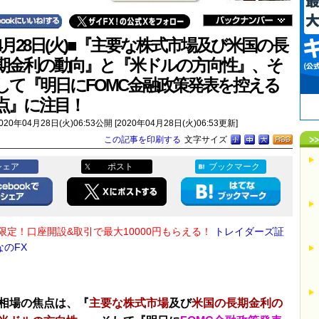
4月28日(火)■『主要な株式市場及び米国の長
期金利の動向』と『米ドルの方向性』、そ
して『明日にFOMC金融政策発表を控える
点』に注目！
020年04月28日(火)06:53公開 [2020年04月28日(火)06:53更新]
この記事を印刷する
文字サイズ
シェア
ポスト
ブックマーク
限定！口座開設&取引で最大10000円もらえる！
トレイダーズ証
なのFX
相場の焦点は、『
主要な株式市場
及び
米国の長期金利の