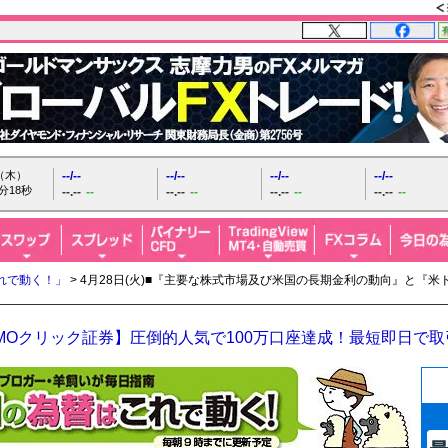
日（木）
--/--
--/--
--/--
--/--
分20秒
--.--
--
--.--
--
--.--
--
--.--
--
れで動く！」
> 4月28日(火)■『主要な株式市場及び米国の長期金利の動向』と『
MOクリック証券】圧倒的人気で100万口座達成！最短即日で