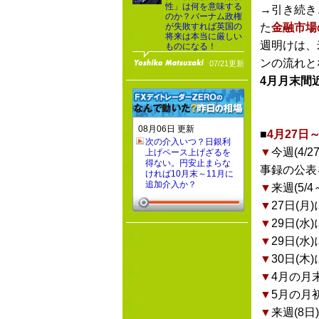
性」は何を意味する
→引き続き
のか？バーナム政権
が失敗すれば英国の
た
金融市場
将来は本当に厳しい
週明けは、
ものになる！
ンの流れと
07/21更新
4月月末間
08月06日 更新
■
4月27日
次の介入いつ？日銀利
▼
今週(4
上げペース上げざるを
得ない。円安止まらな
事録の公表
ければ10月末～11月に
追加介入か？
▼
来週(5
▼
27日(
▼
29日(水
▼
29日(
▼
30日(木
▼
4月の月
▼
5月の月
▼
来週(8