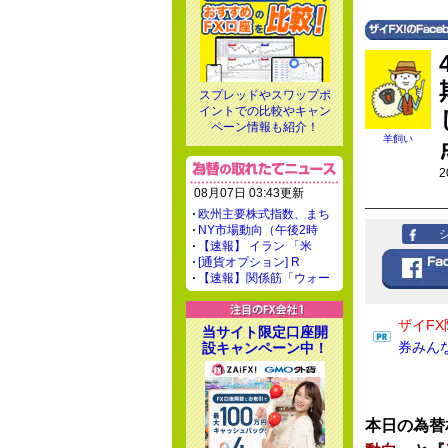
スプレッドやスワップポ
イントでの比較やキャン
ペーン情報も紹介！
羊飼い
2
08月07日 03:43更新
欧州主要株式指数、まち
NY市場動向（午後2時
【速報】 イラン 「米
[通貨オプション] R
【速報】関係筋「ウォー
ザイFX
当サイト限定口座開
券みん
設キャンペーン中！
本日の為替