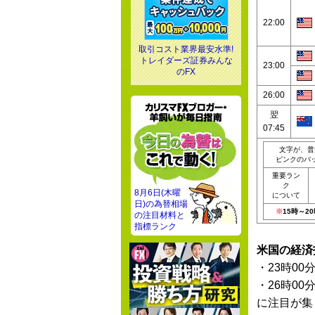
22:00
取引コスト業界最安水準!
トレイダーズ証券みんな
23:00
のFX
26:00
翌
07:45
文字が、普
ピンクのバ
重要ラン
ク
8月6日(木曜
について
日)の為替相場
※
15時～
の注目材料と
指標ランク
米国の経済
・23時00
・26時00
に注目が集