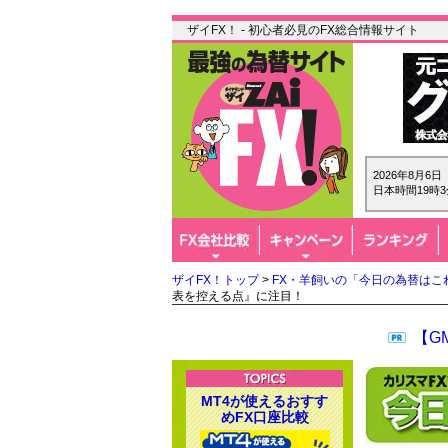
ザイFX！ - 初心者必見のFX総合情報サイト
2026年8月6
日本時間19時3
ザイFX！トップ
>
FX・羊飼いの「今日の為替はこ
表を控える点』に注目！
【G
MT4が使えるおすす
めFX口座比較