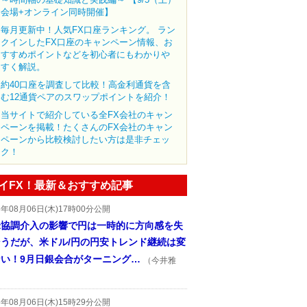
会場+オンライン同時開催】
毎月更新中！人気FX口座ランキング。 ラン
クインしたFX口座のキャンペーン情報、お
すすめポイントなどを初心者にもわかりや
すく解説。
約40口座を調査して比較！高金利通貨を含
む12通貨ペアのスワップポイントを紹介！
当サイトで紹介している全FX会社のキャン
ペーンを掲載！たくさんのFX会社のキャン
ペーンから比較検討したい方は是非チェッ
ク！
イFX！最新＆おすすめ記事
6年08月06日(木)17時00分公開
米協調介入の影響で円は一時的に方向感を失
そうだが、米ドル/円の円安トレンド継続は変
ない！9月日銀会合がターニング…
（今井雅
6年08月06日(木)15時29分公開