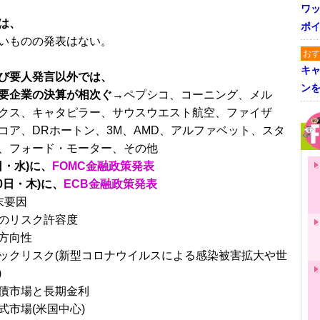
ワ
は、
ポイ
いものの発表はない。
おす
キャ
び要人発言以外では、
ン
要企業の決算が相次ぐ→
ペプシコ、コーニング、メル
クス、キャタピラー、サウスウエスト航空、ファイザ
コア、DRホートン、3M、AMD、アルファベット、スタ
、フォード・モーター、その他
日・水)に、
FOMC金融政策発表
0日・木)に、
ECB金融政策発表
末要因
のリスク許容度
方向性
ックリスク(新型コロナウイルスによる感染被害拡大や世
)
債市場と長期金利
式市場(米国中心)