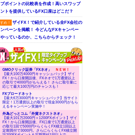
ップポイントの比較表を作成！高いスワップ
ントを提供しているFX口座はどこだ？
ザイFX！で紹介している全FX会社の
すめ！
ンペーンを掲載！ 今どんなFXキャンペー
をやっているのか、こちらからチェック！
GMOクリック証券「FXネオ」
ＮＥＷ！
【最大100万4000円キャッシュバック】ザイ
FX！から口座開設後、FXネオで1万通貨以上
の取引で4000円がもらえる！ さらに取引量に
応じて最大100万円のチャンスも！
FXブロードネット
【最大6万3000円キャッシュバック】当サイト
限定！1万通貨以上の取引で現金3000円がもら
えるキャンペーン実施中！
外為どっとコム「外貨ネクストネオ」
【最大101万2000円＋1200FXポイント】ザイ
FX！から口座開設後、FX口座で1万通貨以上
の取引1回で5000円+らくらくFX積立1回以上
定期買付で3000円。さらにらくらくFX積立開
設200FXポイント＆定期買付1回以上で