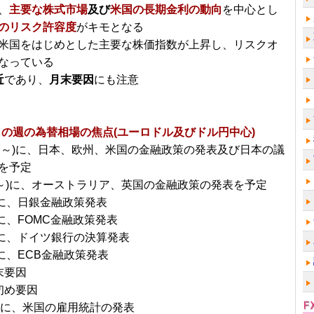
、
主要な株式市場
及び
米国の長期金利の動向
を中心とし
のリスク許容度
がキモとなる
米国をはじめとした主要な株価指数が上昇し、リスクオ
なっている
近
であり、
月末要因
にも注意
～の週の為替相場の焦点(ユーロドル及びドル円中心)
/27～)に、日本、欧州、米国の金融政策の発表及び日本の議
を予定
/4～)に、オーストラリア、英国の金融政策の発表を予定
月)に、日銀金融政策発表
)に、FOMC金融政策発表
水)に、ドイツ銀行の決算発表
)に、ECB金融政策発表
末要因
初め要因
日)に、米国の雇用統計の発表