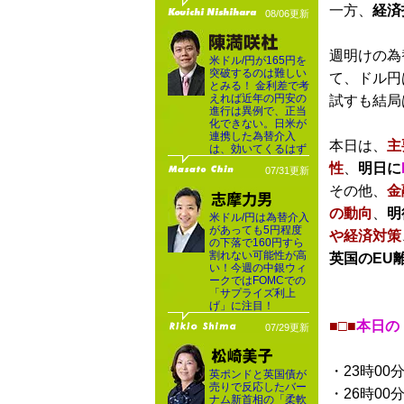
一方、
経済
08/06更新
週明けの為
米ドル/円が165円を
突破するのは難しい
て、ドル円
とみる！ 金利差で考
えれば近年の円安の
試すも結局
進行は異例で、正当
化できない。日米が
連携した為替介入
本日は、
主
は、効いてくるはず
性
、
明日に
07/31更新
その他、
金
の動向
、
明
米ドル/円は為替介入
があっても5円程度
や経済対策
の下落で160円すら
割れない可能性が高
英国のEU
い！今週の中銀ウィ
ークではFOMCでの
「サプライズ利上
げ」に注目！
■□■
本日の
07/29更新
・23時00
英ポンドと英国債が
売りで反応したバー
・26時00
ナム新首相の「柔軟