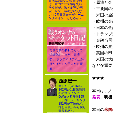
日米協調介入の影響で円
・原油と金
は一時的に方向感を失い
そうだが、米ドル/円の円
・主要国の
安トレンド継続は変えな
い！9月日銀会合がターニ
・米国の金
ングポイントとなるか？
・欧州の金
・日本の金
・トランプ
・金融当局
08月06日更新
・欧州の景
それぞれの解釈でもって
・英国のE
鎮静化してきた中東情
・米国の大
勢、 ボラティリティ上が
りかけたドル円またも膠
などが重要
着
★★★
米ドル/円の160～
162円台は日米当局
本日は、大
の防衛ラインに！
GW介入時安値155
発表
、
明後
円、神田シーリング
152円が下値めど、
押し目買いから戻り
本日の
米国
売り戦略へ