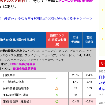
米ドルの方向性
』、そして『
明日に
FOMC金融政策発表
』にあり。
貨「外貨ex」今ならザイFX!限定4000円がもらえるキャンペーン
指標ランク
市場
前回
8日(火)の為替相場の注目材料
(注目度＆影響
予想値
発表値
度)
企業の決算が相次ぐ→
ペプシコ、コーニング、メルク、ゼロックス、キャ
ウスウエスト航空、ファイザー、ニューコア、DRホートン、3M、AMD、
ト、スターバックス、フォード・モーター、その他
ザ
・水)に、
FOMC金融政策発表
日・木)に、
ECB金融政策発表
202
日)
失業率
2.5%
2.4%
日
↑・
有効求人倍率
1.40
1.45
い
仏)
消費者信頼感指数
83
103
え
人）
英)
CBI流通取引調査
-45
-3
米)
卸売在庫【速報値】
-0.4%
-0.7%
202