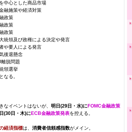
を中心とした商品市場
金融施策や経済対策
融政策
融政策
融政策
大統領及び政権による決定や発言
者や要人による発言
気後退懸念
U離脱問題
統領選挙
となる。
きなイベントはないが、
明日(29日・水)に
FOMC金融政策
日(30日・木)に
ECB金融政策発表
を控える。
の経済指標
は、
消費者信頼感指数
がメイン。