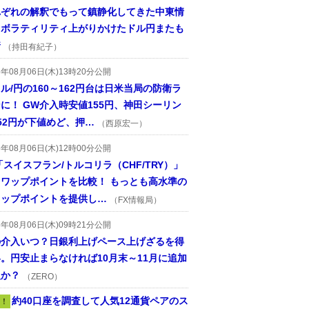
れぞれの解釈でもって鎮静化してきた中東情
、ボラティリティ上がりかけたドル円またも
着
（持田有紀子）
6年08月06日(木)13時20分公開
ル/円の160～162円台は日米当局の防衛ラ
に！ GW介入時安値155円、神田シーリン
52円が下値めど、押…
（西原宏一）
6年08月06日(木)12時00分公開
「スイスフラン/トルコリラ（CHF/TRY）」
スワップポイントを比較！ もっとも高水準の
ワップポイントを提供し…
（FX情報局）
6年08月06日(木)09時21分公開
の介入いつ？日銀利上げペース上げざるを得
。円安止まらなければ10月末～11月に追加
入か？
（ZERO）
約40口座を調査して人気12通貨ペアのス
！