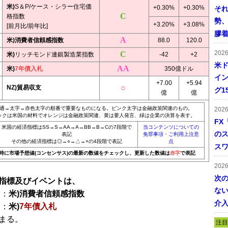
米)
S＆P/ケース・シラー住宅価
+0.30%
+0.30%
そ
格指数
勢
+3.20%
+3.08%
[前月比/前年比]
膠
米)消費者信頼感指数
88.0
120.0
202
米)
リッチモンド連銀製造業指数
-42
+2
米ド
米)
7年債入札
350億ドル
イン
+7.00
+5.94
NZ)貿易収支
グ1
億
億
通→太字→赤色太字の順番で重要なものになる。ピンク太字は金融政策関連のもの。
202
ックは米国の材料でオレンジは金融政策関連、黄は要人発言、緑は企業の決算を表す。
FX
米国の経済指標はSS→S→AA→A→BB→B→Cの7段階で
当コンテンツについての
の
表記
免罪事項・ご利用上注意
その他の経済指標は◎→○→△→×の4段階で表記
点
ス
20時に市場予想値(コンセンサス)の最新の数値をチェックし、更新した数値は
赤字
で表記
202
次
指標及びイベントは、
ない
分：
米)消費者信頼感指数
介
分：
米)
7年債入札
まる。
注目