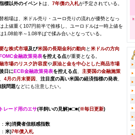
指標以外のイベント
は、
7年債の入札
が予定されている。
替相場は、米ドル売り・ユーロ売りの流れが優勢となっ
は上値重く107円前半で推移し、ユーロドルは一時上値を
は1.08前半～1.08半ばで揉み合いとなっている。
要な株式市場
及び
米国の長期金利の動向
と
米ドルの方向
FOMC金融政策発表
を控える点
が重要となる。
融市場のリスク許容度
や
原油と金を中心とした商品市場
後日に
ECB金融政策発表
を控える点
、
主要国の金融施策
、
4月の月末要因
、
注目度の高い米国の経済指標の発表
、
離脱問題
などにも注意したい。
トレード用のエサ
(羊飼いの見解)■□■(
※毎日更新
)
分：
米)消費者信頼感指数
分：
米)
7年債入札