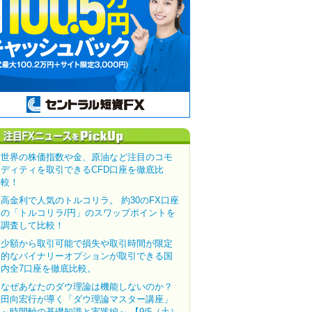
世界の株価指数や金、原油など注目のコモ
ディティを取引できるCFD口座を徹底比
較！
高金利で人気のトルコリラ。 約30のFX口座
の「トルコリラ/円」のスワップポイントを
調査して比較！
少額から取引可能で損失や取引時間が限定
的なバイナリーオプションが取引できる国
内全7口座を徹底比較。
なぜあなたのダウ理論は機能しないのか？
田向宏行が導く「ダウ理論マスター講座」
～時間軸の基礎知識と実践編～ 【9/5（土）