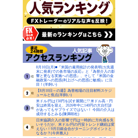
8月10日(月)■『米国の雇用統計の発表明け(先週
末に発表)での各市場の反応』と『為替介入の影
響と更なる実施への思惑』、そして『米国の金
融政策への思惑(利上げへの思惑に敏感)』に注
目！(羊飼い)
【8月10日～の週】為替相場の注目材料スケジ
ュールと焦点(羊飼い)
米ドル/円は150円を試す展開に!? 米ドル高・円
安は終焉を迎え、2026年中に140円の大台打診
があってもサプライズではない！ 今回の介入は
成功するとみる(陳満咲杜)
日米協調介入の影響で円は一時的に方向感を失
いそうだが、米ドル/円の円安トレンド継続は変
えない！9月日銀会合がターニングポイントと
なるか？(今井雅人)