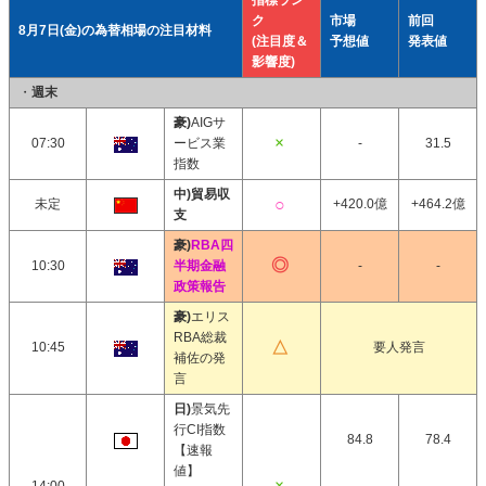
指標ラン
ク
市場
前回
8月7日(金)の為替相場の注目材料
(注目度＆
予想値
発表値
影響度)
・
週末
豪)
AIGサ
07:30
ービス業
-
31.5
指数
中)貿易収
未定
+420.0億
+464.2億
支
豪)
RBA四
10:30
半期金融
-
-
政策報告
豪)
エリス
RBA総裁
10:45
要人発言
補佐の発
言
日)
景気先
行CI指数
84.8
78.4
【速報
値】