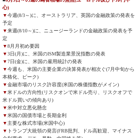
心)
▼
今週(8/3～)に、オーストラリア、英国の金融政策の発表を
予定
▼
来週(8/10～)に、ニュージーランドの金融政策の発表を予
定
▼
8月月初め要因
▼
3日(月)に、米国のISM製造業景況指数の発表
▼
7日(金)に、米国の雇用統計の発表
▼
今週も、米国の主要企業の決算発表が相次ぐ(7月中旬から
本格化、ピーク)
▼
金融市場のリスク許容度(米国の株価指数がメイン)
▼
米ドルの方向性(リスクオンで米ドル売り、リスクオフで
米ドル買いの傾向あり)
▼
米中対立悪化懸念
▼
米国の国債市場と長期金利
▼
主要な株式市場(米国中心)
▼
トランプ大統領の発言(FRB批判、ドル高歓迎、マイナス