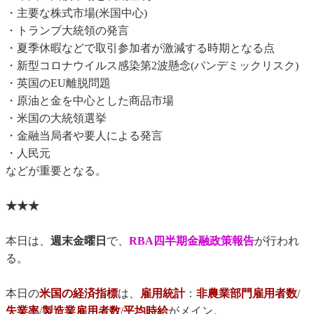
・主要な株式市場(米国中心)
・トランプ大統領の発言
・夏季休暇などで取引参加者が激減する時期となる点
・新型コロナウイルス感染第2波懸念(パンデミックリスク)
・英国のEU離脱問題
・原油と金を中心とした商品市場
・米国の大統領選挙
・金融当局者や要人による発言
・人民元
などが重要となる。
★★★
本日は、
週末金曜日
で、
RBA四半期金融政策報告
が行われ
る。
本日の
米国の経済指標
は、
雇用統計
：
非農業部門雇用者数
/
失業率
/
製造業雇用者数
/
平均時給
がメイン。