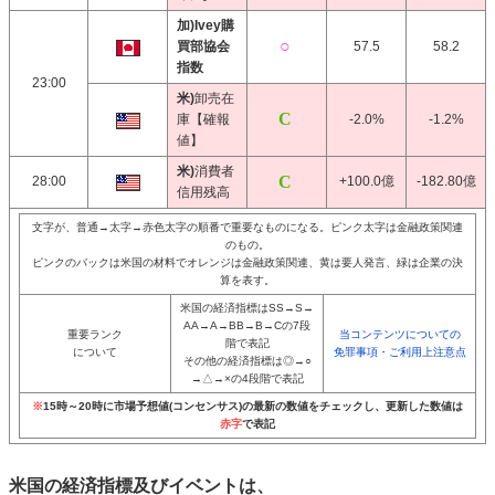
加)Ivey購
買部協会
57.5
58.2
指数
23:00
米)
卸売在
庫【確報
-2.0%
-1.2%
値】
米)
消費者
28:00
+100.0億
-182.80億
信用残高
文字が、普通→太字→赤色太字の順番で重要なものになる。ピンク太字は金融政策関連
のもの。
ピンクのバックは米国の材料でオレンジは金融政策関連、黄は要人発言、緑は企業の決
算を表す。
米国の経済指標はSS→S→
AA→A→BB→B→Cの7段
重要ランク
当コンテンツについての
階で表記
について
免罪事項・ご利用上注意点
その他の経済指標は◎→○
→△→×の4段階で表記
※
15時～20時に市場予想値(コンセンサス)の最新の数値をチェックし、更新した数値は
赤字
で表記
米国の経済指標及びイベントは、