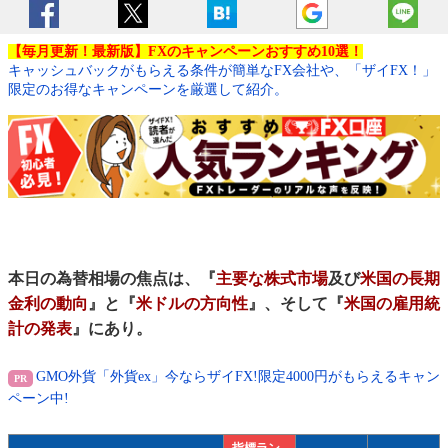
【毎月更新！最新版】FXのキャンペーンおすすめ10選！
キャッシュバックがもらえる条件が簡単なFX会社や、「ザイFX！」
限定のお得なキャンペーンを厳選して紹介。
本日の為替相場の焦点は、『
主要な株式市場
及び
米国の長期
金利の動向
』と『
米ドルの方向性
』、そして『
米国の雇用統
計の発表
』にあり。
GMO外貨「外貨ex」今ならザイFX!限定4000円がもらえるキャン
ペーン中!