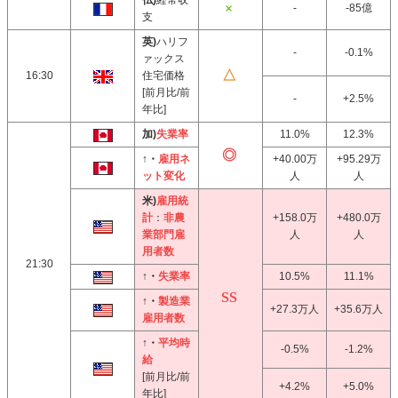
仏)
経常収
-
-85億
支
英)
ハリフ
-
-0.1%
ァックス
16:30
住宅価格
[前月比/前
-
+2.5%
年比]
加)
失業率
11.0%
12.3%
↑・
雇用ネ
+40.00万
+95.29万
ット変化
人
人
米)
雇用統
計
：
非農
+158.0万
+480.0万
業部門雇
人
人
用者数
21:30
↑・
失業率
10.5%
11.1%
↑・
製造業
+27.3万人
+35.6万人
雇用者数
↑・
平均時
-0.5%
-1.2%
給
[前月比/前
+4.2%
+5.0%
年比]