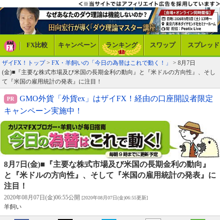
FX比較
キャンペーン
ランキング
スワップ
スプレッド
ザイFX！トップ
>
FX・羊飼いの「今日の為替はこれで動く！」
> 8月7日
(金)■『主要な株式市場及び米国の長期金利の動向』と『米ドルの方向性』、そし
て『米国の雇用統計の発表』に注目！
GMO外貨「外貨ex」はザイFX！経由の口座開設者限定
キャンペーン実施中！
8月7日(金)■『主要な株式市場及び米国の長期金利の動向』
と『米ドルの方向性』、そして『米国の雇用統計の発表』に
注目！
2020年08月07日(金)06:55公開
[2020年08月07日(金)06:55更新]
羊飼い