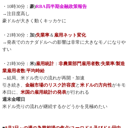
・10時30分：
豪)
RBA四半期金融政策報告
→注目度高し
豪ドルが大きく動くキッカケに
・21時30分：
加)
失業率
＆
雇用ネット変化
→発表でのカナダドルへの影響は非常に大きなモノになりや
すい
・21時30分：
米)
雇用統計
：
非農業部門雇用者数
/
失業率
/
製造
業雇用者数
/
平均時給
→結局、米ドル売りの流れが再開・加速
引き続き、
金融市場のリスク許容度
と
米ドルの方向性
がキモ
本日に、
米国の雇用統計の発表
が行われる
週末金曜日
米ドル売りの流れが継続するかどうかを見極めたい
■
8月3日～の週の為替相場の焦点(ユーロドル及びドル円中