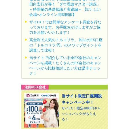
田向宏行が導く「ダウ理論マスター講座」
～時間軸の基礎知識と実践編～ 【9/5（土）
会場+オンライン同時開催】
ザイFX！では簡単なアンケート調査を行な
っております。お手数おかけしますがご協
力をお願いいたします！
高金利で人気のトルコリラ。 約30のFX口座
の「トルコリラ/円」のスワップポイントを
調査して比較！
当サイトで紹介している全FX会社のキャン
ペーンを掲載！たくさんのFX会社のキャン
ペーンから比較検討したい方は是非チェッ
ク！
当サイト限定口座開設
キャンペーン中！
ザイFX！限定4000円キャ
ッシュバックがもらえ
る！