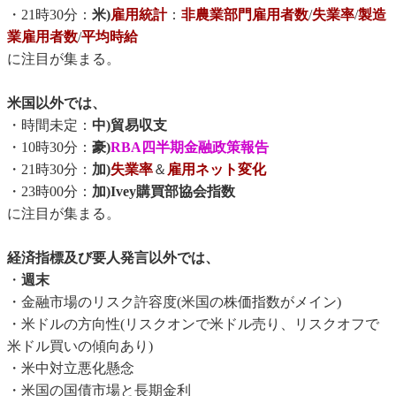
・21時30分：
米)
雇用統計
：
非農業部門雇用者数
/
失業率
/
製造
業雇用者数
/
平均時給
に注目が集まる。
米国以外では、
・時間未定：
中)貿易収支
・10時30分：
豪)
RBA四半期金融政策報告
・21時30分：
加)
失業率
＆
雇用ネット変化
・23時00分：
加)Ivey購買部協会指数
に注目が集まる。
経済指標及び要人発言以外では、
・
週末
・金融市場のリスク許容度(米国の株価指数がメイン)
・米ドルの方向性(リスクオンで米ドル売り、リスクオフで
米ドル買いの傾向あり)
・米中対立悪化懸念
・米国の国債市場と長期金利