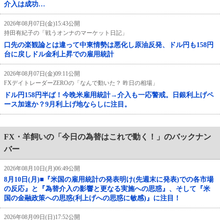
介入は成功…
2026年08月07日(金)15:43公開
持田有紀子の「戦うオンナのマーケット日記」
口先の楽観論とは違って中東情勢は悪化し原油反発、ドル円も158円
台に戻しドル金利上昇での雇用統計
2026年08月07日(金)09:11公開
FXデイトレーダーZEROの「なんで動いた？ 昨日の相場」
ドル円158円半ば！今晩米雇用統計→介入も一応警戒。日銀利上げペ
ース加速か？9月利上げ地ならしに注目。
FX・羊飼いの「今日の為替はこれで動く！」のバックナン
バー
2026年08月10日(月)06:49公開
8月10日(月)■『米国の雇用統計の発表明け(先週末に発表)での各市場
の反応』と『為替介入の影響と更なる実施への思惑』、そして『米
国の金融政策への思惑(利上げへの思惑に敏感)』に注目！
2026年08月09日(日)17:52公開