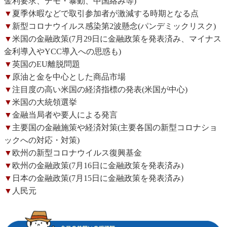
金利要求、デモ・暴動、中国絡み等)
▼
夏季休暇などで取引参加者が激減する時期となる点
▼
新型コロナウイルス感染第2波懸念(パンデミックリスク)
▼
米国の金融政策(7月29日に金融政策を発表済み、マイナス
金利導入やYCC導入への思惑も)
▼
英国のEU離脱問題
▼
原油と金を中心とした商品市場
▼
注目度の高い米国の経済指標の発表(米国が中心)
▼
米国の大統領選挙
▼
金融当局者や要人による発言
▼
主要国の金融施策や経済対策(主要各国の新型コロナショ
ックへの対応・対策)
▼
欧州の新型コロナウイルス復興基金
▼
欧州の金融政策(7月16日に金融政策を発表済み)
▼
日本の金融政策(7月15日に金融政策を発表済み)
▼
人民元