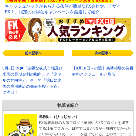
【毎月更新！最新版】FXのキャンペーンおすすめ10選！
キャッシュバックがもらえる条件が簡単なFX会社や、「ザイ
FX！」限定のお得なキャンペーンを厳選して紹介。
8月6日(木)■『主要な株式市場及び
【8月10日～の週】為替相場の注目
米国の長期金利の動向』と『米ド
材料スケジュールと焦点
ルの方向性』、そして『明日に米
国の雇用統計の発表を控える点』
に注目！
執筆者紹介
羊飼い （ひつじかい）
FX情報満載の人気ブログ「羊飼いのFXブログ」を運営
する凄腕ブロガー。日本ではまだFXが一般的でなかった
2001年からFXのトレードを続けている。このコーナーは