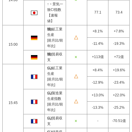
14:00
↑・
景気一
致CI指数
77.1
73.4
【速報
値】
独)
鉱工業
+8.1%
+7.8%
生産
[前月比/前
-11.4%
-19.3%
15:00
年比]
独)
貿易収
+113億
+71億
支
仏)
鉱工業
+8.4%
+19.6%
生産
[前月比/前
-12.9%
-23.4%
年比]
仏)
製造業
+13.0%
+22.0%
生産指数
15:45
[前月比/前
-13.3%
-25.2%
年比]
仏)
貿易収
-
-70.51億
支