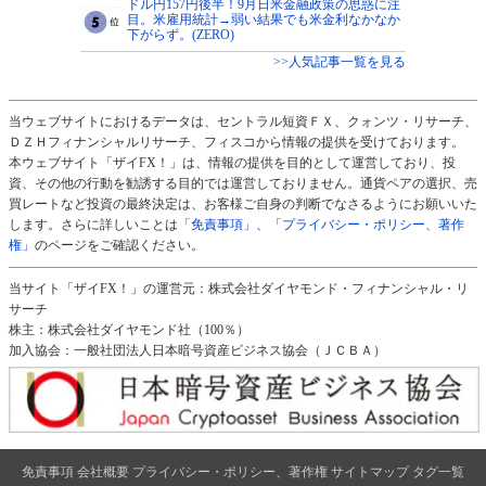
ドル円157円後半！9月日米金融政策の思惑に注
目。米雇用統計→弱い結果でも米金利なかなか
下がらず。(ZERO)
>>人気記事一覧を見る
当ウェブサイトにおけるデータは、セントラル短資ＦＸ、クォンツ・リサーチ、
ＤＺＨフィナンシャルリサーチ、フィスコから情報の提供を受けております。
本ウェブサイト「ザイFX！」は、情報の提供を目的として運営しており、投
資、その他の行動を勧誘する目的では運営しておりません。通貨ペアの選択、売
買レートなど投資の最終決定は、お客様ご自身の判断でなさるようにお願いいた
します。さらに詳しいことは
「免責事項」
、
「プライバシー・ポリシー、著作
権」
のページをご確認ください。
当サイト「ザイFX！」の運営元：株式会社ダイヤモンド・フィナンシャル・リ
サーチ
株主：株式会社ダイヤモンド社（100％）
加入協会：一般社団法人日本暗号資産ビジネス協会（ＪＣＢＡ）
免責事項
会社概要
プライバシー・ポリシー、著作権
サイトマップ
タグ一覧