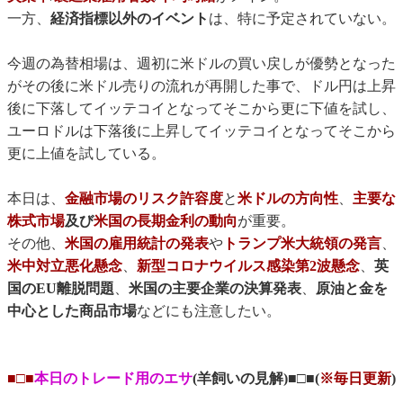
一方、
経済指標以外のイベント
は、特に予定されていない。
今週の為替相場は、週初に米ドルの買い戻しが優勢となった
がその後に米ドル売りの流れが再開した事で、ドル円は上昇
後に下落してイッテコイとなってそこから更に下値を試し、
ユーロドルは下落後に上昇してイッテコイとなってそこから
更に上値を試している。
本日は、
金融市場のリスク許容度
と
米ドルの方向性
、
主要な
株式市場
及び
米国の長期金利の動向
が重要。
その他、
米国の雇用統計の発表
や
トランプ米大統領の発言
、
米中対立悪化懸念
、
新型コロナウイルス感染第2波懸念
、
英
国のEU離脱問題
、
米国の主要企業の決算発表
、
原油と金を
中心とした商品市場
などにも注意したい。
■□■
本日のトレード用のエサ
(羊飼いの見解)■□■(
※毎日更新
)