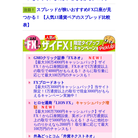
スプレッドが狭いおすすめFX口座が見
注目！
つかる！ 【人気13通貨ペアのスプレッド比較
表】
GMOクリック証券「FXネオ」
ＮＥＷ！
【最大100万4000円キャッシュバック】ザイ
FX！から口座開設後、FXネオで1万通貨以上
の取引で4000円がもらえる！ さらに取引量に
応じて最大100万円のチャンスも！
FXブロードネット
【最大6万3000円キャッシュバック】当サイト
限定！1万通貨以上の取引で現金3000円がもら
えるキャンペーン実施中！
ヒロセ通商「LION FX」
キャッシュバック増
額
ＮＥＷ！
【最大100万7000円キャッシュバック】ザイ
FX！から口座開設後、英ポンド/円1万通貨以
上の取引で5000円がもらえる！ さらに他社か
らのりかえなら2000円！ 取引量に応じて最大
100万円のチャンスも！
外為どっとコム「外貨ネクストネオ」