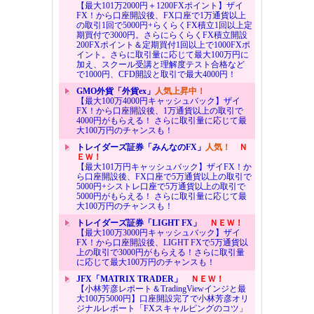
【最大101万2000円＋1200FXポイント】ザイ
FX！から口座開設後、FX口座で1万通貨以上
の取引1回で5000円+らくらくFX積立1回以上定
期買付で3000円。さらにらくらくFX積立開設
200FXポイント＆定期買付1回以上で1000FXポ
イント。さらに取引量に応じて最大100万円に
加え、スクール受講と理解度テスト合格など
で1000円、CFD開設と取引で最大4000円！
GMO外貨「外貨ex」
人気上昇中！
【最大100万4000円キャッシュバック】ザイ
FX！から口座開設後、1万通貨以上の取引で
4000円がもらえる！ さらに取引量に応じて最
大100万円のチャンスも！
トレイダーズ証券「みんなのFX」
人気！
Ｎ
ＥＷ！
【最大101万円キャッシュバック】ザイFX！か
ら口座開設後、FX口座で5万通貨以上の取引で
5000円+シストレ口座で5万通貨以上の取引で
5000円がもらえる！ さらに取引量に応じて最
大100万円のチャンスも！
トレイダーズ証券「LIGHT FX」
ＮＥＷ！
【最大100万3000円キャッシュバック】ザイ
FX！から口座開設後、LIGHT FXで5万通貨以
上の取引で3000円がもらえる！さらに取引量
に応じて最大100万円のチャンスも！
JFX「MATRIX TRADER」
ＮＥＷ！
【小林芳彦レポート＆TradingViewインジと最
大100万5000円】口座開設完了で小林芳彦オリ
ジナルレポート「FXスキャルピングのコツ」