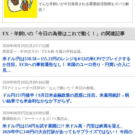
そんな羊飼いが今日発表される重要経済指標をズバリ解
説！
FX・羊飼いの「今日の為替はこれで動く！」の関連記事
2026年08月10日(月)15:17公開
西原宏一・叶内文子の「FX＆株 今週の作戦会議」
米ドル/円は158.58～155.23円のレンジを8/12の米CPIでブレイクする
か注目。ECBへの事前通告なし！ 米国のユーロ売り・円買い介入に
見…
2026年08月10日(月)09:44公開
FXデイトレーダーZEROの「なんで動いた？ 昨日の相場」
ドル円157円後半！9月日米金融政策の思惑に注目。米雇用統計→弱
い結果でも米金利なかなか下がらず。
2026年08月07日(金)18:09公開
陳満咲杜の「マーケットをズバリ裏読み」
米ドル/円は150円を試す展開に!? 米ドル高・円安は終焉を迎え、
2026年中に140円の大台打診があってもサプライズではない！ 今回の