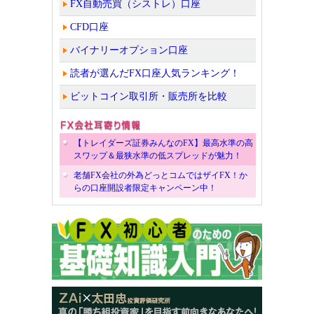
FX自動売買（シストレ）口座
CFD口座
バイナリーオプション口座
読者が選んだFX口座人気ランキング！
ビットコイン取引所・販売所を比較
【トレイダーズ証券みんなのFX】最高水準の高
スワップ＆最狭水準の低スプレッドが魅力！
老舗FX会社の外為どっとコムではザイFX！か
らの口座開設者限定キャンペーン中！