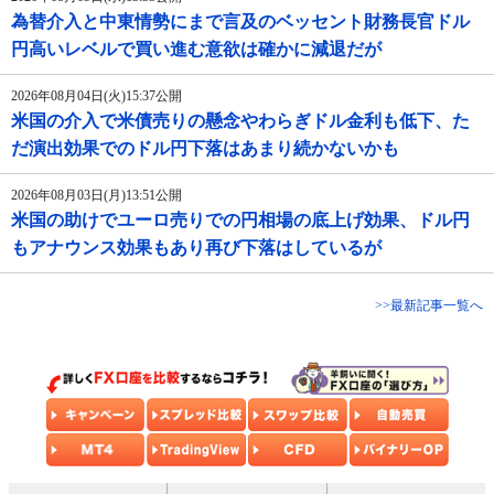
為替介入と中東情勢にまで言及のベッセント財務長官ドル
円高いレベルで買い進む意欲は確かに減退だが
2026年08月04日(火)15:37公開
米国の介入で米債売りの懸念やわらぎドル金利も低下、た
だ演出効果でのドル円下落はあまり続かないかも
2026年08月03日(月)13:51公開
米国の助けでユーロ売りでの円相場の底上げ効果、ドル円
もアナウンス効果もあり再び下落はしているが
>>最新記事一覧へ