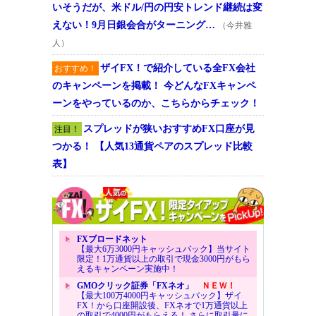
いそうだが、米ドル/円の円安トレンド継続は変
えない！9月日銀会合がターニング…
（今井雅
人）
ザイFX！で紹介している全FX会社
おすすめ！
のキャンペーンを掲載！ 今どんなFXキャンペ
ーンをやっているのか、こちらからチェック！
スプレッドが狭いおすすめFX口座が見
注目！
つかる！ 【人気13通貨ペアのスプレッド比較
表】
FXブロードネット
【最大6万3000円キャッシュバック】当サイト
限定！1万通貨以上の取引で現金3000円がもら
えるキャンペーン実施中！
GMOクリック証券「FXネオ」
ＮＥＷ！
【最大100万4000円キャッシュバック】ザイ
FX！から口座開設後、FXネオで1万通貨以上
の取引で4000円がもらえる！ さらに取引量に