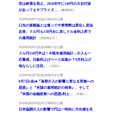
安は終焉を迎え、2026年中に140円の大台打診
があってもサプライズ…
（陳満咲杜）
2026年08月07日(金)15時43分公開
口先の楽観論とは違って中東情勢は悪化し原油
反発、ドル円も158円台に戻しドル金利上昇で
の雇用統計
（持田有紀子）
2026年08月07日(金)09時11分公開
ドル円158円半ば！今晩米雇用統計→介入も一
応警戒。日銀利上げペース加速か？9月利上げ
地ならしに注目。
（ZERO）
2026年08月07日(金)06時45分公開
8月7日(金)■『為替介入の影響と更なる実施への
思惑』と『米国の雇用統計の発表』、そして
『米国の金融政策への思惑(利上…
（羊飼い）
2026年08月06日(木)17時00分公開
日米協調介入の影響で円は一時的に方向感を失