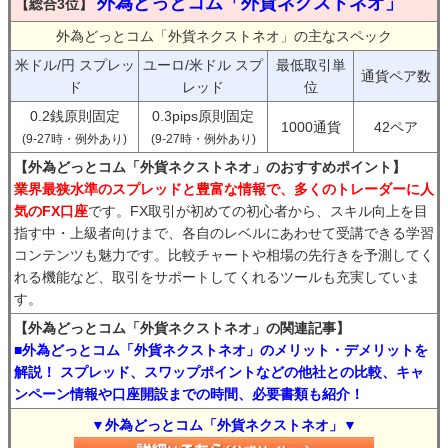
外為どっとコム「外貨ネクストネオ」
【総合3位】
外為どっとコム「外貨ネクストネオ」の主なスペック
米ドル/円 スプレッ
ユーロ/米ドル スプ
最低取引単
通貨ペア数
ド
レッド
位
0.2銭原則固定
0.3pips原則固定
1000通貨
42ペア
(9-27時・例外あり)
(9-27時・例外あり)
【外為どっとコム「外貨ネクストネオ」のおすすめポイント】
業界最狭水準のスプレッドと豊富な情報で、多くのトレーダーに人
気のFX口座
です。FX取引が初めての初心者から、スキル向上を目
指す中・上級者向けまで、各自のレベルにあわせて受講できる学習
コンテンツも魅力です。比較チャートや相場の先行きを予測してく
れる機能など、取引をサポートしてくれるツールも充実していま
す。
【外為どっとコム「外貨ネクストネオ」の関連記事】
■外為どっとコム「外貨ネクストネオ」のメリット・デメリットを
解説！ スプレッド、スワップポイントなどの他社との比較、キャ
ンペーン情報や口座開設までの時間、必要書類も紹介！
▼外為どっとコム「外貨ネクストネオ」▼