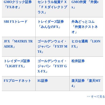
GMOクリック証券
セントラル短資ＦＸ
GMO外貨 「外貨e
「FXネオ」
「ＦＸダイレクトプ
x」
ラス」
SBI FXトレード
トレイダーズ証券
外為どっとコム
「みんなのFX」
「外貨ネクストネ
オ」
JFX 「MATRIX TR
ゴールデンウェイ・
ヒロセ通商 「LION
ADER」
ジャパン 「FXTF M
FX」
T4」
トレイダーズ証券
ゴールデンウェイ・
松井証券
「LIGHT FX」
ジャパン 「FXTF G
X-FX」
FXブロードネット
IG証券
楽天証券 「楽天MT
4」
>> すべて見る