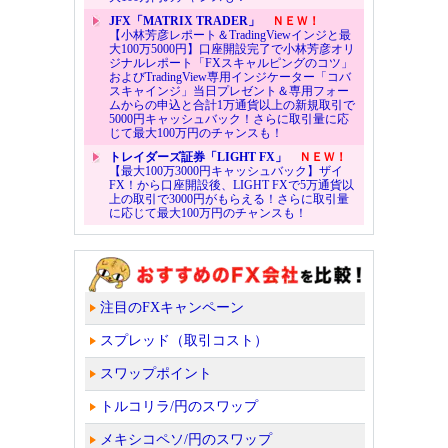
JFX「MATRIX TRADER」
ＮＥＷ！
【小林芳彦レポート＆TradingViewインジと最
大100万5000円】口座開設完了で小林芳彦オリ
ジナルレポート「FXスキャルピングのコツ」
およびTradingView専用インジケーター「コバ
スキャインジ」当日プレゼント＆専用フォー
ムからの申込と合計1万通貨以上の新規取引で
5000円キャッシュバック！さらに取引量に応
じて最大100万円のチャンスも！
トレイダーズ証券「LIGHT FX」
ＮＥＷ！
【最大100万3000円キャッシュバック】ザイ
FX！から口座開設後、LIGHT FXで5万通貨以
上の取引で3000円がもらえる！さらに取引量
に応じて最大100万円のチャンスも！
注目のFXキャンペーン
スプレッド（取引コスト）
スワップポイント
トルコリラ/円のスワップ
メキシコペソ/円のスワップ