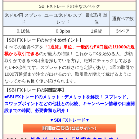
SBI FXトレードの主なスペック
米ドル/円 スプレッ
ユーロ/米ドル スプ
最低取引単
通貨ペア数
ド
レッド
位
0.18銭
0.3pips
1通貨
34ペア
【SBI FXトレードのおすすめポイント】
すべての通貨ペアを
「1通貨」単位、一般的なFX口座の1/1000の規
模から取引できる
のが最大の特徴！ これからFXを始める人、少額
取引ができるFX口座を探している方は、絶対にチェックしておき
たいFX会社です。スプレッドの狭さにも定評があり、1回の取引で
1000万通貨まで注文が出せるので、取引量が増えて稼げるように
なってからも長く使い続けられます。
【SBI FXトレードの関連記事】
■SBI FXトレードのメリット・デメリットを解説！ スプレッド、
スワップポイントなどの他社との比較、キャンペーン情報や口座開
設までの時間、必要書類も紹介！
▼SBI FXトレード▼