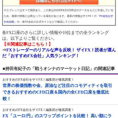
※スプレッドはすべて例外あり。この表は2026年8月3日時点のデータをもとに作成している
ため、最新の情報とは異なっている場合があります。最新の情報はザイFX！の
「FX会社おす
すめ比較」
や、各FX会社の公式サイトなどで確認してください
各FX口座のさらに詳しい情報や10位までの全ランキング
は、以下よりご覧ください。
【※関連記事はこちら！】
⇒
FXトレーダーのリアルな声を反映！ ザイFX！読者が選ん
だ「おすすめFX会社」人気ランキング！
■持田有紀子の「戦うオンナのマーケット日記」の関連記事
おすすめのFX会社をザイFX！編集部が徹底調査！
世界の株価指数や金、原油など注目のコモディティを取引
できるおすすめのCFD口座＆国内の全CFD口座を徹底比
較！
おすすめのFX会社をザイFX！編集部が徹底調査！
FX「ユーロ/円」のスワップポイントを比較！ 高い順にラ