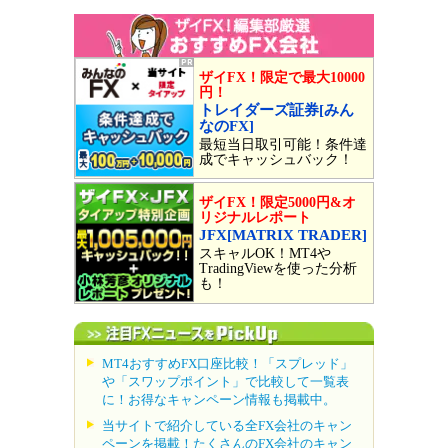
ザイFX！限定で最大10000
円！
トレイダーズ証券[みん
なのFX]
最短当日取引可能！条件達
成でキャッシュバック！
ザイFX！限定5000円&オ
リジナルレポート
JFX[MATRIX TRADER]
スキャルOK！MT4や
TradingViewを使った分析
も！
MT4おすすめFX口座比較！「スプレッド」
や「スワップポイント」で比較して一覧表
に！お得なキャンペーン情報も掲載中。
当サイトで紹介している全FX会社のキャン
ペーンを掲載！たくさんのFX会社のキャン