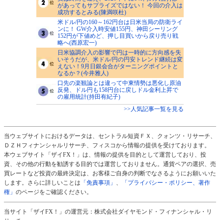
があってもサプライズではない！ 今回の介入は
成功するとみる(陳満咲杜)
米ドル/円の160～162円台は日米当局の防衛ライ
ンに！ GW介入時安値155円、神田シーリング
152円が下値めど、押し目買いから戻り売り戦
略へ(西原宏一)
日米協調介入の影響で円は一時的に方向感を失
いそうだが、米ドル/円の円安トレンド継続は変
えない！9月日銀会合がターニングポイントと
なるか？(今井雅人)
口先の楽観論とは違って中東情勢は悪化し原油
反発、ドル円も158円台に戻しドル金利上昇で
の雇用統計(持田有紀子)
>>人気記事一覧を見る
当ウェブサイトにおけるデータは、セントラル短資ＦＸ、クォンツ・リサーチ、
ＤＺＨフィナンシャルリサーチ、フィスコから情報の提供を受けております。
本ウェブサイト「ザイFX！」は、情報の提供を目的として運営しており、投
資、その他の行動を勧誘する目的では運営しておりません。通貨ペアの選択、売
買レートなど投資の最終決定は、お客様ご自身の判断でなさるようにお願いいた
します。さらに詳しいことは
「免責事項」
、
「プライバシー・ポリシー、著作
権」
のページをご確認ください。
当サイト「ザイFX！」の運営元：株式会社ダイヤモンド・フィナンシャル・リ