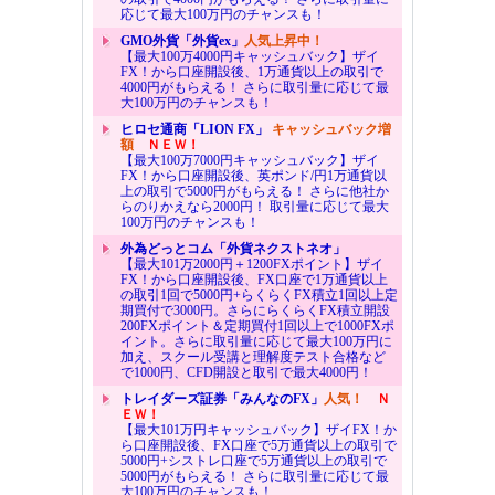
応じて最大100万円のチャンスも！
GMO外貨「外貨ex」
人気上昇中！
【最大100万4000円キャッシュバック】ザイ
FX！から口座開設後、1万通貨以上の取引で
4000円がもらえる！ さらに取引量に応じて最
大100万円のチャンスも！
ヒロセ通商「LION FX」
キャッシュバック増
額
ＮＥＷ！
【最大100万7000円キャッシュバック】ザイ
FX！から口座開設後、英ポンド/円1万通貨以
上の取引で5000円がもらえる！ さらに他社か
らのりかえなら2000円！ 取引量に応じて最大
100万円のチャンスも！
外為どっとコム「外貨ネクストネオ」
【最大101万2000円＋1200FXポイント】ザイ
FX！から口座開設後、FX口座で1万通貨以上
の取引1回で5000円+らくらくFX積立1回以上定
期買付で3000円。さらにらくらくFX積立開設
200FXポイント＆定期買付1回以上で1000FXポ
イント。さらに取引量に応じて最大100万円に
加え、スクール受講と理解度テスト合格など
で1000円、CFD開設と取引で最大4000円！
トレイダーズ証券「みんなのFX」
人気！
Ｎ
ＥＷ！
【最大101万円キャッシュバック】ザイFX！か
ら口座開設後、FX口座で5万通貨以上の取引で
5000円+シストレ口座で5万通貨以上の取引で
5000円がもらえる！ さらに取引量に応じて最
大100万円のチャンスも！