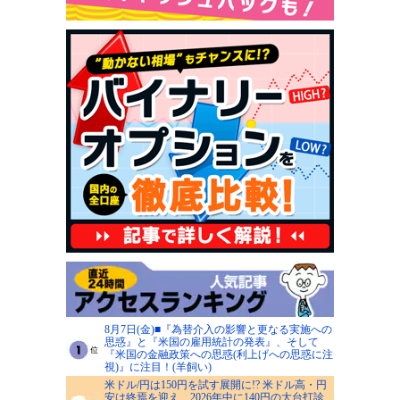
8月7日(金)■『為替介入の影響と更なる実施への
思惑』と『米国の雇用統計の発表』、そして
『米国の金融政策への思惑(利上げへの思惑に注
視)』に注目！(羊飼い)
米ドル/円は150円を試す展開に!? 米ドル高・円
安は終焉を迎え、2026年中に140円の大台打診