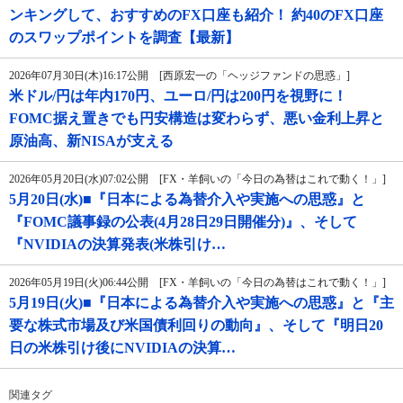
ンキングして、おすすめのFX口座も紹介！ 約40のFX口座
のスワップポイントを調査【最新】
2026年07月30日(木)16:17公開 [西原宏一の「ヘッジファンドの思惑」]
米ドル/円は年内170円、ユーロ/円は200円を視野に！
FOMC据え置きでも円安構造は変わらず、悪い金利上昇と
原油高、新NISAが支える
2026年05月20日(水)07:02公開 [FX・羊飼いの「今日の為替はこれで動く！」]
5月20日(水)■『日本による為替介入や実施への思惑』と
『FOMC議事録の公表(4月28日29日開催分)』、そして
『NVIDIAの決算発表(米株引け…
2026年05月19日(火)06:44公開 [FX・羊飼いの「今日の為替はこれで動く！」]
5月19日(火)■『日本による為替介入や実施への思惑』と『主
要な株式市場及び米国債利回りの動向』、そして『明日20
日の米株引け後にNVIDIAの決算…
関連タグ