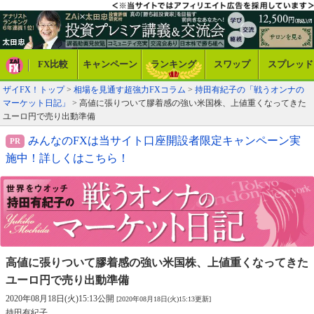
FX比較
キャンペーン
ランキング
スワップ
スプレッド
ザイFX！トップ
>
相場を見通す超強力FXコラム
>
持田有紀子の「戦うオンナの
マーケット日記」
> 高値に張りついて膠着感の強い米国株、上値重くなってきた
ユーロ円で売り出動準備
みんなのFXは当サイト口座開設者限定キャンペーン実
施中！詳しくはこちら！
高値に張りついて膠着感の強い米国株、
上値重くなってきた
ユーロ円で売り出動準備
2020年08月18日(火)15:13公開
[2020年08月18日(火)15:13更新]
持田有紀子