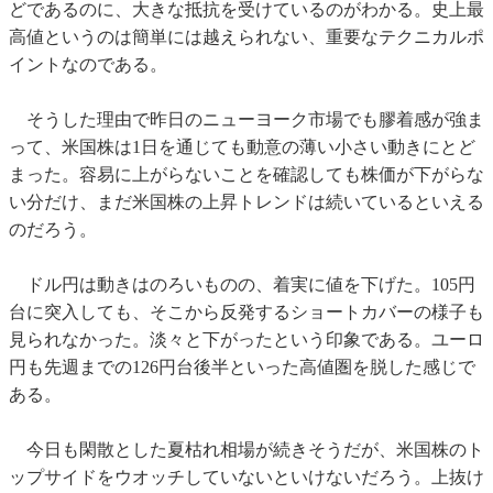
どであるのに、大きな抵抗を受けているのがわかる。史上最
高値というのは簡単には越えられない、重要なテクニカルポ
イントなのである。
そうした理由で昨日のニューヨーク市場でも膠着感が強ま
って、米国株は1日を通じても動意の薄い小さい動きにとど
まった。容易に上がらないことを確認しても株価が下がらな
い分だけ、まだ米国株の上昇トレンドは続いているといえる
のだろう。
ドル円は動きはのろいものの、着実に値を下げた。105円
台に突入しても、そこから反発するショートカバーの様子も
見られなかった。淡々と下がったという印象である。ユーロ
円も先週までの126円台後半といった高値圏を脱した感じで
ある。
今日も閑散とした夏枯れ相場が続きそうだが、米国株のト
ップサイドをウオッチしていないといけないだろう。上抜け