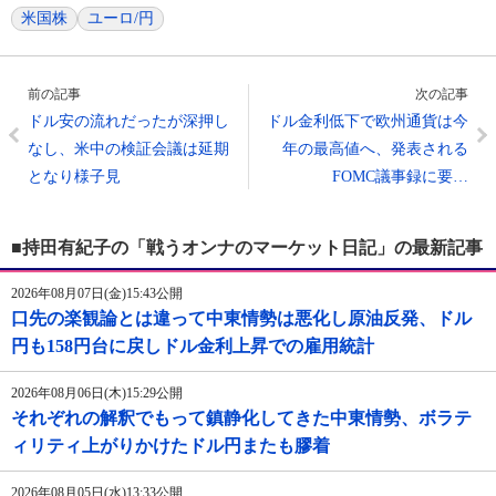
米国株
ユーロ/円
前の記事
次の記事
ドル安の流れだったが深押し
ドル金利低下で欧州通貨は今
なし、米中の検証会議は延期
年の最高値へ、発表される
となり様子見
FOMC議事録に要…
■持田有紀子の「戦うオンナのマーケット日記」の最新記事
2026年08月07日(金)15:43公開
口先の楽観論とは違って中東情勢は悪化し原油反発、ドル
円も158円台に戻しドル金利上昇での雇用統計
2026年08月06日(木)15:29公開
それぞれの解釈でもって鎮静化してきた中東情勢、ボラテ
ィリティ上がりかけたドル円またも膠着
2026年08月05日(水)13:33公開