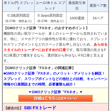
米ドル/円 スプレッ
ユーロ/米ドル スプ
最低取引単
通貨ペア数
ド
レッド
位
0.2銭原則固定
0.3pips原則固定
1000通貨
24ペア
(9-27時・例外あり)
(9-27時・例外あり)
【GMOクリック証券「FXネオ」のおすすめポイント】
機能性の高い取引ツールが、多くのトレーダーから支持されていま
す。特に、スマホアプリの操作性が非常に優れており、スプレッド
やスワップポイントなどのスペック面も申し分ないため、
あらゆる
スタイルのトレーダーにおすすめの口座
です。取引環境の良さをF
X口座選びで優先するなら、選択肢から外せないFX口座と言えま
す。
【GMOクリック証券「FXネオ」の関連記事】
■GMOクリック証券「FXネオ」のメリット・デメリットを解説！
スプレッド、スワップポイントなどの他社との比較、キャンペーン
情報や口座開設までの時間、必要書類も紹介！
▼GMOクリック証券「FXネオ」▼
SBI FXトレード
【総合2位】