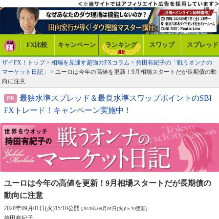
FX比較
キャンペーン
ランキング
スワップ
スプレッド
ザイFX！トップ
>
相場を見通す超強力FXコラム
>
持田有紀子の「戦うオンナの
マーケット日記」
> ユーロは今年の高値を更新！9月相場スタートだが長期債の動
向に注意
最狭水準スプレッド＆最良水準スワップポイントのSBI
FXトレード！キャンペーン実施中！
ユーロは今年の高値を更新！
9月相場スタートだが長期債の
動向に注意
2020年09月01日(火)15:10公開
[2020年09月01日(火)15:10更新]
持田有紀子