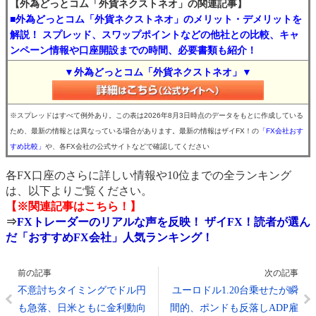
【外為どっとコム「外貨ネクストネオ」の関連記事】
■外為どっとコム「外貨ネクストネオ」のメリット・デメリットを
解説！ スプレッド、スワップポイントなどの他社との比較、キャ
ンペーン情報や口座開設までの時間、必要書類も紹介！
▼外為どっとコム「外貨ネクストネオ」▼
※スプレッドはすべて例外あり。この表は2026年8月3日時点のデータをもとに作成している
ため、最新の情報とは異なっている場合があります。最新の情報はザイFX！の
「FX会社おす
すめ比較」
や、各FX会社の公式サイトなどで確認してください
各FX口座のさらに詳しい情報や10位までの全ランキング
は、以下よりご覧ください。
【※関連記事はこちら！】
⇒
FXトレーダーのリアルな声を反映！ ザイFX！読者が選ん
だ「おすすめFX会社」人気ランキング！
前の記事
次の記事
不意討ちタイミングでドル円
ユーロドル1.20台乗せたが瞬
も急落、日米ともに金利動向
間的、ポンドも反落しADP雇