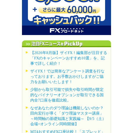
【2026年8月版】ザイFX！編集部が注目する
「FXのキャンペーンおすすめ10選」を、記
事で詳しく紹介！
ザイFX！では簡単なアンケート調査を行な
っております。お手数おかけしますがご協
力をお願いいたします！
少額から取引可能で損失や取引時間が限定
的なバイナリーオプションが取引できる国
内全7口座を徹底比較。
なぜあなたのダウ理論は機能しないのか？
田向宏行が導く「ダウ理論マスター講座」
～時間軸の基礎知識と実践編～ 【9/5（土）
会場+オンライン同時開催】
MT4おすすめFX口座比較！「スプレッド」