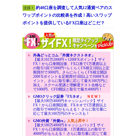
約40口座を調査して人気12通貨ペアのス
注目！
ワップポイントの比較表を作成！高いスワップ
ポイントを提供しているFX口座はどこだ？
外為どっとコム「外貨ネクストネオ」
【最大101万2000円＋1200FXポイント】ザイ
FX！から口座開設後、FX口座で1万通貨以上
の取引1回で5000円+らくらくFX積立1回以上定
期買付で3000円。さらにらくらくFX積立開設
200FXポイント＆定期買付1回以上で1000FXポ
イント。さらに取引量に応じて最大100万円に
加え、スクール受講と理解度テスト合格など
で1000円、CFD開設と取引で最大4000円！
GMOクリック証券「FXネオ」
ＮＥＷ！
【最大100万4000円キャッシュバック】ザイ
FX！から口座開設後、FXネオで1万通貨以上
の取引で4000円がもらえる！ さらに取引量に
応じて最大100万円のチャンスも！
GMO外貨「外貨ex」
人気上昇中！
【最大100万4000円キャッシュバック】ザイ
FX！から口座開設後、1万通貨以上の取引で
4000円がもらえる！ さらに取引量に応じて最