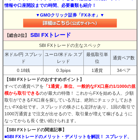
情報や口座開設までの時間、必要書類も紹介！
▼GMOクリック証券「FXネオ」▼
SBI FXトレード
【総合2位】
SBI FXトレードの主なスペック
米ドル/円 スプレッ
ユーロ/米ドル スプ
最低取引単
通貨ペア数
ド
レッド
位
0.18銭
0.3pips
1通貨
34ペア
【SBI FXトレードのおすすめポイント】
すべての通貨ペアを
「1通貨」単位、一般的なFX口座の1/1000の規
模から取引できる
のが最大の特徴！ これからFXを始める人、少額
取引ができるFX口座を探している方は、絶対にチェックしておき
たいFX会社です。スプレッドの狭さにも定評があり、1回の取引で
1000万通貨まで注文が出せるので、取引量が増えて稼げるように
なってからも長く使い続けられます。
【SBI FXトレードの関連記事】
■SBI FXトレードのメリット・デメリットを解説！ スプレッド、