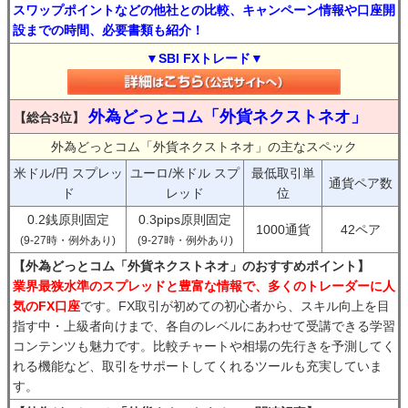
スワップポイントなどの他社との比較、キャンペーン情報や口座開
設までの時間、必要書類も紹介！
▼SBI FXトレード▼
外為どっとコム「外貨ネクストネオ」
【総合3位】
外為どっとコム「外貨ネクストネオ」の主なスペック
米ドル/円 スプレッ
ユーロ/米ドル スプ
最低取引単
通貨ペア数
ド
レッド
位
0.2銭原則固定
0.3pips原則固定
1000通貨
42ペア
(9-27時・例外あり)
(9-27時・例外あり)
【外為どっとコム「外貨ネクストネオ」のおすすめポイント】
業界最狭水準のスプレッドと豊富な情報で、多くのトレーダーに人
気のFX口座
です。FX取引が初めての初心者から、スキル向上を目
指す中・上級者向けまで、各自のレベルにあわせて受講できる学習
コンテンツも魅力です。比較チャートや相場の先行きを予測してく
れる機能など、取引をサポートしてくれるツールも充実していま
す。