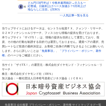
ドル円158円半ば！今晩米雇用統計→介入も一
応警戒。日銀利上げペース加速か？9月利上げ
地ならしに注目。(ZERO)
>>人気記事一覧を見る
当ウェブサイトにおけるデータは、セントラル短資ＦＸ、クォンツ・リサーチ、
ＤＺＨフィナンシャルリサーチ、フィスコから情報の提供を受けております。
本ウェブサイト「ザイFX！」は、情報の提供を目的として運営しており、投
資、その他の行動を勧誘する目的では運営しておりません。通貨ペアの選択、売
買レートなど投資の最終決定は、お客様ご自身の判断でなさるようにお願いいた
します。さらに詳しいことは
「免責事項」
、
「プライバシー・ポリシー、著作
権」
のページをご確認ください。
当サイト「ザイFX！」の運営元：株式会社ダイヤモンド・フィナンシャル・リ
サーチ
株主：株式会社ダイヤモンド社（100％）
加入協会：一般社団法人日本暗号資産ビジネス協会（ＪＣＢＡ）
免責事項
会社概要
プライバシー・ポリシー、著作権
サイトマップ
タグ一覧