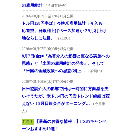
の雇用統計
（持田有紀子）
2026年08月07日(金)09時11分公開
ドル円158円半ば！今晩米雇用統計→介入も一
応警戒。日銀利上げペース加速か？9月利上げ
地ならしに注目。
（ZERO）
2026年08月07日(金)06時45分公開
8月7日(金)■『為替介入の影響と更なる実施への
思惑』と『米国の雇用統計の発表』、そして
『米国の金融政策への思惑(利上…
（羊飼い）
2026年08月06日(木)17時00分公開
日米協調介入の影響で円は一時的に方向感を失
いそうだが、米ドル/円の円安トレンド継続は変
えない！9月日銀会合がターニング…
（今井雅
人）
【最新のお得な情報！】FXのキャンペ
注目！
ーンおすすめ10選！