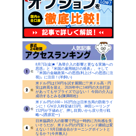
8月7日(金)■『為替介入の影響と更なる実施への
思惑』と『米国の雇用統計の発表』、そして
『米国の金融政策への思惑(利上げへの思惑に注
視)』に注目！(羊飼い)
米ドル/円は150円を試す展開に!? 米ドル高・円
安は終焉を迎え、2026年中に140円の大台打診
があってもサプライズではない！ 今回の介入は
成功するとみる(陳満咲杜)
米ドル/円の160～162円台は日米当局の防衛ライ
ンに！ GW介入時安値155円、神田シーリング
152円が下値めど、押し目買いから戻り売り戦
略へ(西原宏一)
日米協調介入の影響で円は一時的に方向感を失
いそうだが、米ドル/円の円安トレンド継続は変
えない！9月日銀会合がターニングポイントと
なるか？(今井雅人)