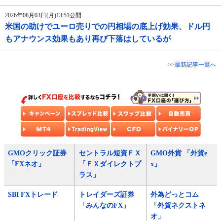
2026年08月03日(月)13:51公開
米国の助けでユーロ売りでの円相場の底上げ効果、ドル円
もアナウンス効果もあり再び下落はしているが
>>最新記事一覧へ
GMOクリック証券
セントラル短資ＦＸ
GMO外貨 「外貨e
「FXネオ」
「ＦＸダイレクトプ
x」
ラス」
SBI FXトレード
トレイダーズ証券
外為どっとコム
「みんなのFX」
「外貨ネクストネ
オ」