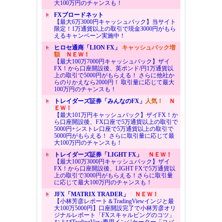
大100万円のチャンスも！
FXブロードネット
【最大6万3000円キャッシュバック】当サイト
限定！1万通貨以上の取引で現金3000円がもら
えるキャンペーン実施中！
ヒロセ通商「LION FX」
キャッシュバック増
額
ＮＥＷ！
【最大100万7000円キャッシュバック】ザイ
FX！から口座開設後、英ポンド/円1万通貨以
上の取引で5000円がもらえる！ さらに他社か
らのりかえなら2000円！ 取引量に応じて最大
100万円のチャンスも！
トレイダーズ証券「みんなのFX」
人気！
Ｎ
ＥＷ！
【最大101万円キャッシュバック】ザイFX！か
ら口座開設後、FX口座で5万通貨以上の取引で
5000円+シストレ口座で5万通貨以上の取引で
5000円がもらえる！ さらに取引量に応じて最
大100万円のチャンスも！
トレイダーズ証券「LIGHT FX」
ＮＥＷ！
【最大100万3000円キャッシュバック】ザイ
FX！から口座開設後、LIGHT FXで5万通貨以
上の取引で3000円がもらえる！さらに取引量
に応じて最大100万円のチャンスも！
JFX「MATRIX TRADER」
ＮＥＷ！
【小林芳彦レポート＆TradingViewインジと最
大100万5000円】口座開設完了で小林芳彦オリ
ジナルレポート「FXスキャルピングのコツ」
およびTradingView専用インジケーター「コバ