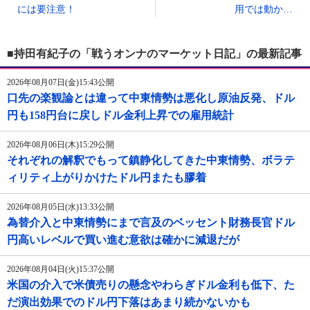
には要注意！
用では動か…
■持田有紀子の「戦うオンナのマーケット日記」の最新記事
2026年08月07日(金)15:43公開
口先の楽観論とは違って中東情勢は悪化し原油反発、ドル
円も158円台に戻しドル金利上昇での雇用統計
2026年08月06日(木)15:29公開
それぞれの解釈でもって鎮静化してきた中東情勢、ボラテ
ィリティ上がりかけたドル円またも膠着
2026年08月05日(水)13:33公開
為替介入と中東情勢にまで言及のベッセント財務長官ドル
円高いレベルで買い進む意欲は確かに減退だが
2026年08月04日(火)15:37公開
米国の介入で米債売りの懸念やわらぎドル金利も低下、た
だ演出効果でのドル円下落はあまり続かないかも