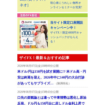
初心者にうれしい無料オ
ンラインセミナーが充実!
当サイト限定口座開設
キャンペーン中！
ザイFX！限定4000円キャ
ッシュバックがもらえ
る！
ザイFX！最新＆おすすめ記事
2026年08月07日(金)18時09分公開
米ドル/円は150円を試す展開に!? 米ドル高・円
安は終焉を迎え、2026年中に140円の大台打診
があってもサプライズ…
（陳満咲杜）
2026年08月07日(金)15時43分公開
口先の楽観論とは違って中東情勢は悪化し原油
反発、ドル円も158円台に戻しドル金利上昇で