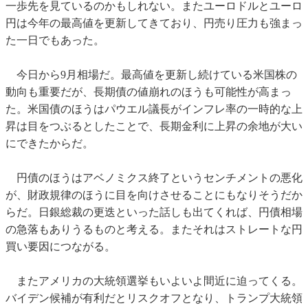
一歩先を見ているのかもしれない。またユーロドルとユーロ
円は今年の最高値を更新してきており、円売り圧力も強まっ
た一日でもあった。
今日から9月相場だ。最高値を更新し続けている米国株の
動向も重要だが、長期債の値崩れのほうも可能性が高まっ
た。米国債のほうはパウエル議長がインフレ率の一時的な上
昇は目をつぶるとしたことで、長期金利に上昇の余地が大い
にできたからだ。
円債のほうはアベノミクス終了というセンチメントの悪化
が、財政規律のほうに目を向けさせることにもなりそうだか
らだ。日銀総裁の更迭といった話しも出てくれば、円債相場
の急落もありうるものと考える。またそれはストレートな円
買い要因につながる。
またアメリカの大統領選挙もいよいよ間近に迫ってくる。
バイデン候補が有利だとリスクオフとなり、トランプ大統領