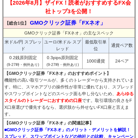
【2026年8月】ザイFX！読者がおすすめするFX会
社トップ3を公開！
GMOクリック証券「FXネオ」
【総合1位】
GMOクリック証券「FXネオ」の主なスペック
米ドル/円 スプレッ
ユーロ/米ドル スプ
最低取引単
通貨ペア数
ド
レッド
位
0.2銭原則固定
0.3pips原則固定
1000通貨
24ペア
(9-27時・例外あり)
(9-27時・例外あり)
【GMOクリック証券「FXネオ」のおすすめポイント】
機能性の高い取引ツールが、多くのトレーダーから支持されていま
す。特に、スマホアプリの操作性が非常に優れており、スプレッド
やスワップポイントなどのスペック面も申し分ないため、
あらゆる
スタイルのトレーダーにおすすめの口座
です。取引環境の良さをF
X口座選びで優先するなら、選択肢から外せないFX口座と言えま
す。
【GMOクリック証券「FXネオ」の関連記事】
■GMOクリック証券「FXネオ」のメリット・デメリットを解説！
スプレッド、スワップポイントなどの他社との比較、キャンペーン