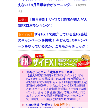
えない！9月日銀会合がターニング…
（今井雅
人）
【毎月更新】ザイFX！読者が選んだ人
人気！
気FX口座ランキング！
ザイFX！で紹介している全FX会社
おすすめ！
のキャンペーンを掲載！ 今どんなFXキャンペ
ーンをやっているのか、こちらからチェック！
外為どっとコム「外貨ネクストネオ」
【最大101万2000円＋1200FXポイント】ザイ
FX！から口座開設後、FX口座で1万通貨以上
の取引1回で5000円+らくらくFX積立1回以上定
期買付で3000円。さらにらくらくFX積立開設
200FXポイント＆定期買付1回以上で1000FXポ
イント。さらに取引量に応じて最大100万円に
加え、スクール受講と理解度テスト合格など
で1000円、CFD開設と取引で最大4000円！
GMO外貨「外貨ex」
人気上昇中！