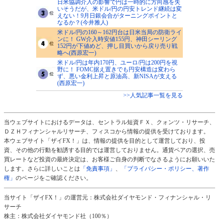
日米協調介入の影響で円は一時的に方向感を失
いそうだが、米ドル/円の円安トレンド継続は変
えない！9月日銀会合がターニングポイントと
なるか？(今井雅人)
米ドル/円の160～162円台は日米当局の防衛ライ
ンに！ GW介入時安値155円、神田シーリング
152円が下値めど、押し目買いから戻り売り戦
略へ(西原宏一)
米ドル/円は年内170円、ユーロ/円は200円を視
野に！ FOMC据え置きでも円安構造は変わら
ず、悪い金利上昇と原油高、新NISAが支える
(西原宏一)
>>人気記事一覧を見る
当ウェブサイトにおけるデータは、セントラル短資ＦＸ、クォンツ・リサーチ、
ＤＺＨフィナンシャルリサーチ、フィスコから情報の提供を受けております。
本ウェブサイト「ザイFX！」は、情報の提供を目的として運営しており、投
資、その他の行動を勧誘する目的では運営しておりません。通貨ペアの選択、売
買レートなど投資の最終決定は、お客様ご自身の判断でなさるようにお願いいた
します。さらに詳しいことは
「免責事項」
、
「プライバシー・ポリシー、著作
権」
のページをご確認ください。
当サイト「ザイFX！」の運営元：株式会社ダイヤモンド・フィナンシャル・リ
サーチ
株主：株式会社ダイヤモンド社（100％）