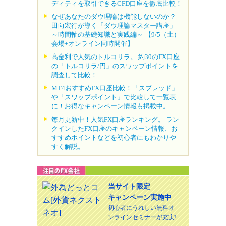
ディティを取引できるCFD口座を徹底比較！
なぜあなたのダウ理論は機能しないのか？
田向宏行が導く「ダウ理論マスター講座」
～時間軸の基礎知識と実践編～ 【9/5（土）
会場+オンライン同時開催】
高金利で人気のトルコリラ。 約30のFX口座
の「トルコリラ/円」のスワップポイントを
調査して比較！
MT4おすすめFX口座比較！「スプレッド」
や「スワップポイント」で比較して一覧表
に！お得なキャンペーン情報も掲載中。
毎月更新中！人気FX口座ランキング。 ラン
クインしたFX口座のキャンペーン情報、お
すすめポイントなどを初心者にもわかりや
すく解説。
当サイト限定
キャンペーン実施中
初心者にうれしい無料オ
ンラインセミナーが充実!