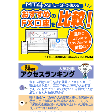
米ドル/円は150円を試す展開に!? 米ドル高・円
安は終焉を迎え、2026年中に140円の大台打診
があってもサプライズではない！ 今回の介入は
成功するとみる(陳満咲杜)
8月7日(金)■『為替介入の影響と更なる実施への
思惑』と『米国の雇用統計の発表』、そして
『米国の金融政策への思惑(利上げへの思惑に注
視)』に注目！(羊飼い)