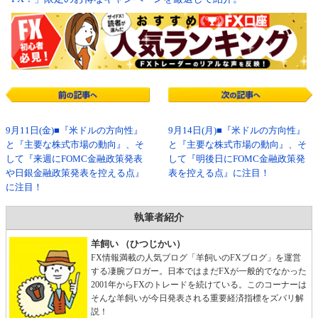
9月11日(金)■『米ドルの方向性』
9月14日(月)■『米ドルの方向性』
と『主要な株式市場の動向』、そ
と『主要な株式市場の動向』、そ
して『来週にFOMC金融政策発表
して『明後日にFOMC金融政策発
や日銀金融政策発表を控える点』
表を控える点』に注目！
に注目！
執筆者紹介
羊飼い （ひつじかい）
FX情報満載の人気ブログ「羊飼いのFXブログ」を運営
する凄腕ブロガー。日本ではまだFXが一般的でなかった
2001年からFXのトレードを続けている。このコーナーは
そんな羊飼いが今日発表される重要経済指標をズバリ解
説！