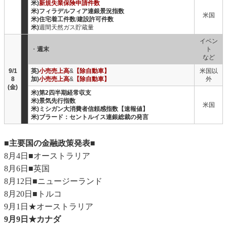
米)
新規失業保険申請件数
米)フィラデルフィア連銀景況指数
米国
米)住宅着工件数
/
建設許可件数
米)
週間天然ガス貯蔵量
イベン
・
週末
ト
など
9/1
英)
小売売上高
&
【除自動車】
米国以
8
加)
小売売上高
&
【除自動車】
外
(金)
米)第2四半期経常収支
米)景気先行指数
米国
米)ミシガン大消費者信頼感指数【速報値】
米)ブラード：セントルイス連銀総裁の発言
■主要国の金融政策発表■
8月4日■オーストラリア
8月6日■英国
8月12日■ニュージーランド
8月20日■トルコ
9月1日★オーストラリア
9月9日★カナダ