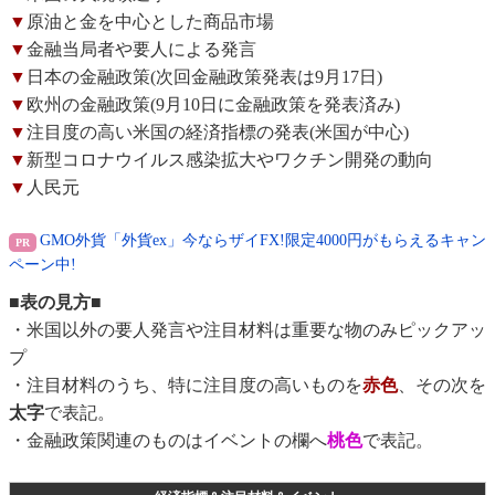
▼
原油と金を中心とした商品市場
▼
金融当局者や要人による発言
▼
日本の金融政策(次回金融政策発表は9月17日)
▼
欧州の金融政策(9月10日に金融政策を発表済み)
▼
注目度の高い米国の経済指標の発表(米国が中心)
▼
新型コロナウイルス感染拡大やワクチン開発の動向
▼
人民元
GMO外貨「外貨ex」今ならザイFX!限定4000円がもらえるキャン
ペーン中!
■表の見方■
・米国以外の要人発言や注目材料は重要な物のみピックアッ
プ
・注目材料のうち、特に注目度の高いものを
赤色
、その次を
太字
で表記。
・金融政策関連のものはイベントの欄へ
桃色
で表記。