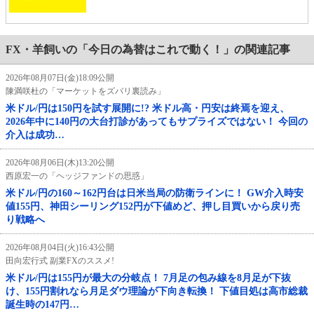
FX・羊飼いの「今日の為替はこれで動く！」の関連記事
2026年08月07日(金)18:09公開
陳満咲杜の「マーケットをズバリ裏読み」
米ドル/円は150円を試す展開に!? 米ドル高・円安は終焉を迎え、
2026年中に140円の大台打診があってもサプライズではない！ 今回の
介入は成功…
2026年08月06日(木)13:20公開
西原宏一の「ヘッジファンドの思惑」
米ドル/円の160～162円台は日米当局の防衛ラインに！ GW介入時安
値155円、神田シーリング152円が下値めど、押し目買いから戻り売
り戦略へ
2026年08月04日(火)16:43公開
田向宏行式 副業FXのススメ!
米ドル/円は155円が最大の分岐点！ 7月足の包み線を8月足が下抜
け、155円割れなら月足ダウ理論が下向き転換！ 下値目処は高市総裁
誕生時の147円…