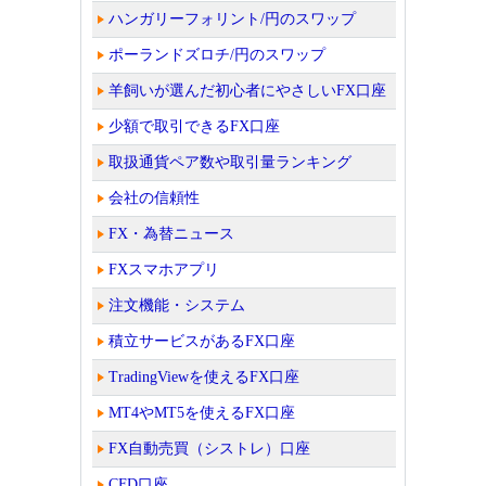
ハンガリーフォリント/円のスワップ
ポーランドズロチ/円のスワップ
羊飼いが選んだ初心者にやさしいFX口座
少額で取引できるFX口座
取扱通貨ペア数や取引量ランキング
会社の信頼性
FX・為替ニュース
FXスマホアプリ
注文機能・システム
積立サービスがあるFX口座
TradingViewを使えるFX口座
MT4やMT5を使えるFX口座
FX自動売買（シストレ）口座
CFD口座