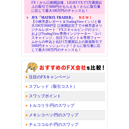
FX！から口座開設後、LIGHT FXで5万通貨以
上の取引で3000円がもらえる！さらに取引量
に応じて最大100万円のチャンスも！
JFX「MATRIX TRADER」
ＮＥＷ！
【小林芳彦レポート＆TradingViewインジと最
大100万5000円】口座開設完了で小林芳彦オリ
ジナルレポート「FXスキャルピングのコツ」
およびTradingView専用インジケーター「コバ
スキャインジ」当日プレゼント＆専用フォー
ムからの申込と合計1万通貨以上の新規取引で
5000円キャッシュバック！さらに取引量に応
じて最大100万円のチャンスも！
注目のFXキャンペーン
スプレッド（取引コスト）
スワップポイント
トルコリラ/円のスワップ
メキシコペソ/円のスワップ
チェココルナ/円のスワップ