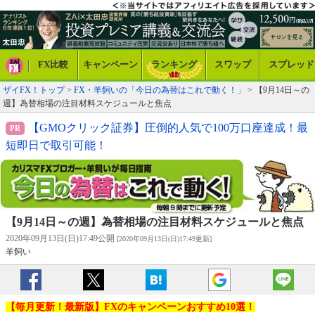
FX比較
キャンペーン
ランキング
スワップ
スプレッド
ザイFX！トップ
>
FX・羊飼いの「今日の為替はこれで動く！」
> 【9月14日～の
週】為替相場の注目材料スケジュールと焦点
【GMOクリック証券】圧倒的人気で100万口座達成！最
短即日で取引可能！
【9月14日～の週】為替相場の注目材料スケジュールと焦点
2020年09月13日(日)17:49公開
[2020年09月13日(日)17:49更新]
羊飼い
【毎月更新！最新版】FXのキャンペーンおすすめ10選！