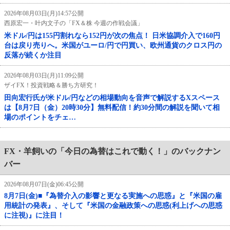
2026年08月03日(月)14:57公開
西原宏一・叶内文子の「FX＆株 今週の作戦会議」
米ドル/円は155円割れなら152円が次の焦点！ 日米協調介入で160円
台は戻り売りへ。米国がユーロ/円で円買い、欧州通貨のクロス円の
反落が続くか注目
2026年08月03日(月)11:09公開
ザイFX！投資戦略＆勝ち方研究！
田向宏行氏が米ドル/円などの相場動向を音声で解説するXスペース
は【8月7日（金）20時30分】無料配信！約30分間の解説を聞いて相
場のポイントをチェ…
FX・羊飼いの「今日の為替はこれで動く！」のバックナン
バー
2026年08月07日(金)06:45公開
8月7日(金)■『為替介入の影響と更なる実施への思惑』と『米国の雇
用統計の発表』、そして『米国の金融政策への思惑(利上げへの思惑
に注視)』に注目！