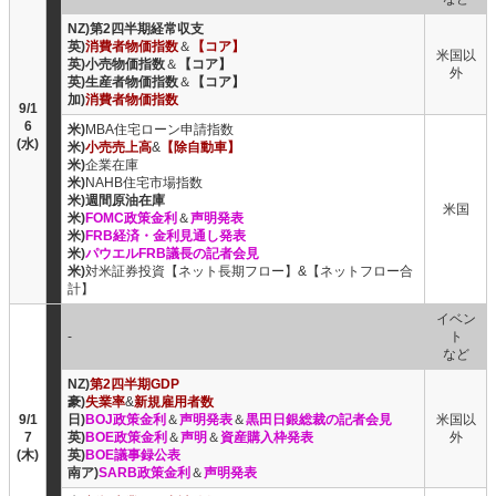
NZ)第2四半期経常収支
英)
消費者物価指数
＆
【コア】
米国以
英)小売物価指数
＆
【コア】
外
英)生産者物価指数
＆
【コア】
加)
消費者物価指数
9/1
6
米)
MBA住宅ローン申請指数
(水)
米)
小売売上高
&
【除自動車】
米)
企業在庫
米)
NAHB住宅市場指数
米)週間原油在庫
米国
米)
FOMC政策金利
＆
声明発表
米)
FRB経済・金利見通し発表
米)
パウエルFRB議長の記者会見
米)
対米証券投資【ネット長期フロー】&【ネットフロー合
計】
イベン
-
ト
など
NZ)
第2四半期GDP
豪)
失業率
&
新規雇用者数
9/1
日)
BOJ政策金利
＆
声明発表
＆
黒田日銀総裁の記者会見
米国以
7
英)
BOE政策金利
＆
声明
＆
資産購入枠発表
外
(木)
英)
BOE議事録公表
南ア)
SARB政策金利
＆
声明発表