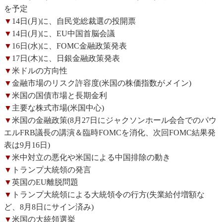
を予定
▼
14日(月)に、自民党総裁選の投開票
▼
14日(月)に、EU中国首脳会議
▼
16日(水)に、FOMC金融政策発表
▼
17日(木)に、日銀金融政策発表
▼
米ドルの方向性
▼
金融市場のリスク許容度(米国の株価指数がメイン)
▼
米国の国債市場と長期金利
▼
主要な株式市場(米国中心)
▼
米国の金融政策(8月27日にジャクソンホール会合でのパウ
エルFRB議長の講演＆臨時FOMCを消化、次回FOMC結果発
表は9月16日)
▼
米中対立の悪化や米国による中国排除の動き
▼
トランプ大統領の発言
▼
英国のEU離脱問題
▼
トランプ大統領による大統領令の行方(失業給付増額な
ど、8月8日にサイン済み)
▼
米国の大統領選挙