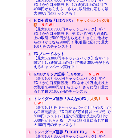
【最大100万4000円キャッシュバック】ザイ
FX！から口座開設後、1万通貨以上の取引で
4000円がもらえる！ さらに取引量に応じて最
大100万円のチャンスも！
ヒロセ通商「LION FX」
キャッシュバック増
額
ＮＥＷ！
【最大100万7000円キャッシュバック】ザイ
FX！から口座開設後、英ポンド/円1万通貨以
上の取引で5000円がもらえる！ さらに他社か
らのりかえなら2000円！ 取引量に応じて最大
100万円のチャンスも！
FXブロードネット
【最大6万3000円キャッシュバック】当サイト
限定！1万通貨以上の取引で現金3000円がもら
えるキャンペーン実施中！
GMOクリック証券「FXネオ」
ＮＥＷ！
【最大100万4000円キャッシュバック】ザイ
FX！から口座開設後、FXネオで1万通貨以上
の取引で4000円がもらえる！ さらに取引量に
応じて最大100万円のチャンスも！
トレイダーズ証券「みんなのFX」
人気！
Ｎ
ＥＷ！
【最大101万円キャッシュバック】ザイFX！か
ら口座開設後、FX口座で5万通貨以上の取引で
5000円+シストレ口座で5万通貨以上の取引で
5000円がもらえる！ さらに取引量に応じて最
大100万円のチャンスも！
トレイダーズ証券「LIGHT FX」
ＮＥＷ！
【最大100万3000円キャッシュバック】ザイ