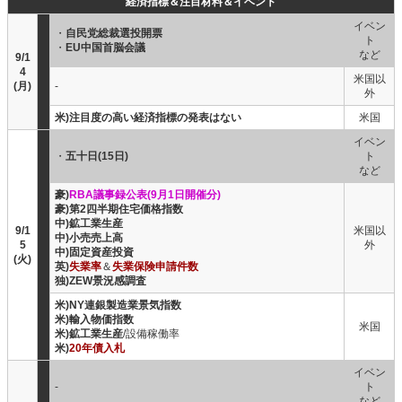
経済指標＆注目材料＆イベント
イベン
・
自民党総裁選投開票
ト
・
EU中国首脳会議
など
9/1
4
米国以
(月)
-
外
米)注目度の高い経済指標の発表はない
米国
イベン
・
五十日(15日)
ト
など
豪)
RBA議事録公表(9月1日開催分)
豪)第2四半期住宅価格指数
中)鉱工業生産
9/1
米国以
中)小売売上高
5
外
中)固定資産投資
(火)
英)
失業率
＆
失業保険申請件数
独)ZEW景況感調査
米)NY連銀製造業景気指数
米)輸入物価指数
米国
米)鉱工業生産
/設備稼働率
米)
20年債入札
イベン
-
ト
など