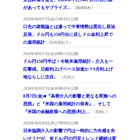
があってもサプライズ…
（陳満咲杜）
2026年08月07日(金)15時43分公開
口先の楽観論とは違って中東情勢は悪化し原油
反発、ドル円も158円台に戻しドル金利上昇で
の雇用統計
（持田有紀子）
2026年08月07日(金)09時11分公開
ドル円158円半ば！今晩米雇用統計→介入も一
応警戒。日銀利上げペース加速か？9月利上げ
地ならしに注目。
（ZERO）
2026年08月07日(金)06時45分公開
8月7日(金)■『為替介入の影響と更なる実施への
思惑』と『米国の雇用統計の発表』、そして
『米国の金融政策への思惑(利上…
（羊飼い）
2026年08月06日(木)17時00分公開
日米協調介入の影響で円は一時的に方向感を失
いそうだが、米ドル/円の円安トレンド継続は変