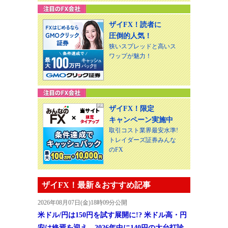
ザイFX！読者に
圧倒的人気！
狭いスプレッドと高いス
ワップが魅力！
ザイFX！限定
キャンペーン実施中
取引コスト業界最安水準!
トレイダーズ証券みんな
のFX
ザイFX！最新＆おすすめ記事
2026年08月07日(金)18時09分公開
米ドル/円は150円を試す展開に!? 米ドル高・円
安は終焉を迎え、2026年中に140円の大台打診