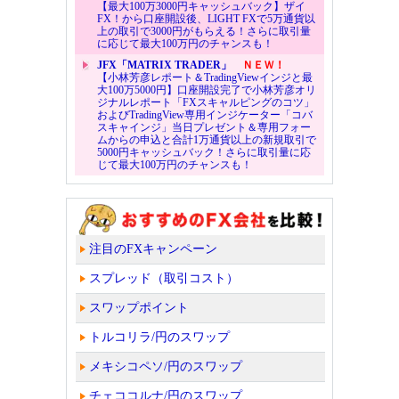
【最大100万3000円キャッシュバック】ザイ
FX！から口座開設後、LIGHT FXで5万通貨以
上の取引で3000円がもらえる！さらに取引量
に応じて最大100万円のチャンスも！
JFX「MATRIX TRADER」
ＮＥＷ！
【小林芳彦レポート＆TradingViewインジと最
大100万5000円】口座開設完了で小林芳彦オリ
ジナルレポート「FXスキャルピングのコツ」
およびTradingView専用インジケーター「コバ
スキャインジ」当日プレゼント＆専用フォー
ムからの申込と合計1万通貨以上の新規取引で
5000円キャッシュバック！さらに取引量に応
じて最大100万円のチャンスも！
注目のFXキャンペーン
スプレッド（取引コスト）
スワップポイント
トルコリラ/円のスワップ
メキシコペソ/円のスワップ
チェココルナ/円のスワップ