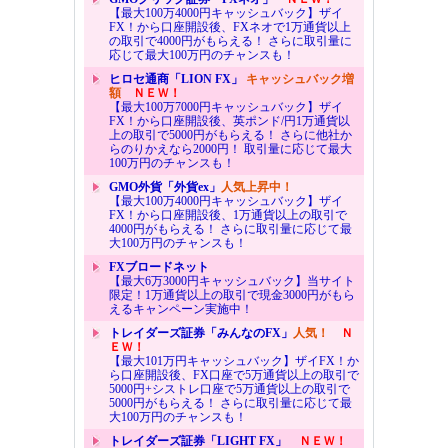
【最大100万4000円キャッシュバック】ザイ
FX！から口座開設後、FXネオで1万通貨以上
の取引で4000円がもらえる！ さらに取引量に
応じて最大100万円のチャンスも！
ヒロセ通商「LION FX」
キャッシュバック増
額
ＮＥＷ！
【最大100万7000円キャッシュバック】ザイ
FX！から口座開設後、英ポンド/円1万通貨以
上の取引で5000円がもらえる！ さらに他社か
らのりかえなら2000円！ 取引量に応じて最大
100万円のチャンスも！
GMO外貨「外貨ex」
人気上昇中！
【最大100万4000円キャッシュバック】ザイ
FX！から口座開設後、1万通貨以上の取引で
4000円がもらえる！ さらに取引量に応じて最
大100万円のチャンスも！
FXブロードネット
【最大6万3000円キャッシュバック】当サイト
限定！1万通貨以上の取引で現金3000円がもら
えるキャンペーン実施中！
トレイダーズ証券「みんなのFX」
人気！
Ｎ
ＥＷ！
【最大101万円キャッシュバック】ザイFX！か
ら口座開設後、FX口座で5万通貨以上の取引で
5000円+シストレ口座で5万通貨以上の取引で
5000円がもらえる！ さらに取引量に応じて最
大100万円のチャンスも！
トレイダーズ証券「LIGHT FX」
ＮＥＷ！