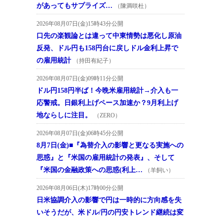
があってもサプライズ…
（陳満咲杜）
2026年08月07日(金)15時43分公開
口先の楽観論とは違って中東情勢は悪化し原油
反発、ドル円も158円台に戻しドル金利上昇で
の雇用統計
（持田有紀子）
2026年08月07日(金)09時11分公開
ドル円158円半ば！今晩米雇用統計→介入も一
応警戒。日銀利上げペース加速か？9月利上げ
地ならしに注目。
（ZERO）
2026年08月07日(金)06時45分公開
8月7日(金)■『為替介入の影響と更なる実施への
思惑』と『米国の雇用統計の発表』、そして
『米国の金融政策への思惑(利上…
（羊飼い）
2026年08月06日(木)17時00分公開
日米協調介入の影響で円は一時的に方向感を失
いそうだが、米ドル/円の円安トレンド継続は変