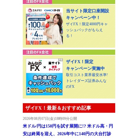
当サイト限定口座開設
キャンペーン中！
ザイFX！限定4000円キャ
ッシュバックがもらえ
る！
ザイFX！限定
キャンペーン実施中
取引コスト業界最安水準!
トレイダーズ証券みんな
のFX
ザイFX！最新＆おすすめ記事
2026年08月07日(金)18時09分公開
米ドル/円は150円を試す展開に!? 米ドル高・円
安は終焉を迎え、2026年中に140円の大台打診