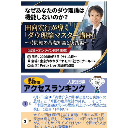
8月7日(金)■『為替介入の影響と更なる実施への
思惑』と『米国の雇用統計の発表』、そして
『米国の金融政策への思惑(利上げへの思惑に注
視)』に注目！(羊飼い)
米ドル/円は150円を試す展開に!? 米ドル高・円
安は終焉を迎え、2026年中に140円の大台打診
があってもサプライズではない！ 今回の介入は
成功するとみる(陳満咲杜)