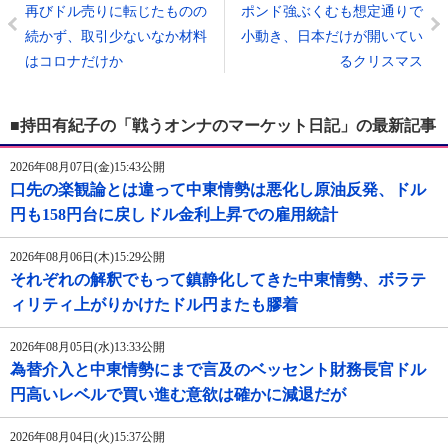
再びドル売りに転じたものの
ポンド強ぶくむも想定通りで
続かず、取引少ないなか材料
小動き、日本だけが開いてい
はコロナだけか
るクリスマス
■持田有紀子の「戦うオンナのマーケット日記」の最新記事
2026年08月07日(金)15:43公開
口先の楽観論とは違って中東情勢は悪化し原油反発、ドル
円も158円台に戻しドル金利上昇での雇用統計
2026年08月06日(木)15:29公開
それぞれの解釈でもって鎮静化してきた中東情勢、ボラテ
ィリティ上がりかけたドル円またも膠着
2026年08月05日(水)13:33公開
為替介入と中東情勢にまで言及のベッセント財務長官ドル
円高いレベルで買い進む意欲は確かに減退だが
2026年08月04日(火)15:37公開