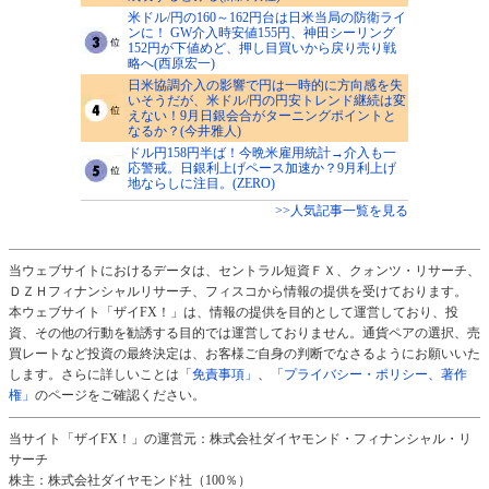
米ドル/円の160～162円台は日米当局の防衛ライ
ンに！ GW介入時安値155円、神田シーリング
152円が下値めど、押し目買いから戻り売り戦
略へ(西原宏一)
日米協調介入の影響で円は一時的に方向感を失
いそうだが、米ドル/円の円安トレンド継続は変
えない！9月日銀会合がターニングポイントと
なるか？(今井雅人)
ドル円158円半ば！今晩米雇用統計→介入も一
応警戒。日銀利上げペース加速か？9月利上げ
地ならしに注目。(ZERO)
>>人気記事一覧を見る
当ウェブサイトにおけるデータは、セントラル短資ＦＸ、クォンツ・リサーチ、
ＤＺＨフィナンシャルリサーチ、フィスコから情報の提供を受けております。
本ウェブサイト「ザイFX！」は、情報の提供を目的として運営しており、投
資、その他の行動を勧誘する目的では運営しておりません。通貨ペアの選択、売
買レートなど投資の最終決定は、お客様ご自身の判断でなさるようにお願いいた
します。さらに詳しいことは
「免責事項」
、
「プライバシー・ポリシー、著作
権」
のページをご確認ください。
当サイト「ザイFX！」の運営元：株式会社ダイヤモンド・フィナンシャル・リ
サーチ
株主：株式会社ダイヤモンド社（100％）