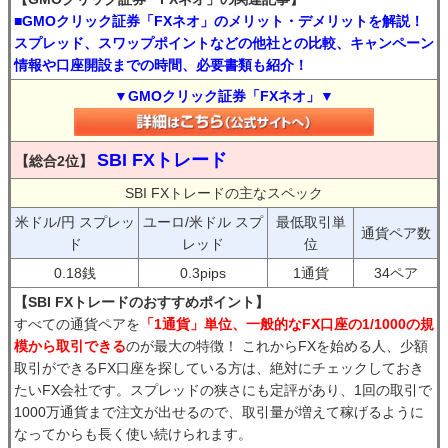
■GMOクリック証券「FXネオ」のメリット・デメリットを解説！
スプレッド、スワップポイントなどの他社との比較、キャンペーン
情報や口座開設までの時間、必要書類も紹介！
▼GMOクリック証券「FXネオ」▼
SBI FXトレード
【総合2位】
SBI FXトレードの主なスペック
米ドル/円 スプレッ
ユーロ/米ドル スプ
最低取引単
通貨ペア数
ド
レッド
位
0.18銭
0.3pips
1通貨
34ペア
【SBI FXトレードのおすすめポイント】
すべての通貨ペアを
「1通貨」単位、一般的なFX口座の1/1000の規
模から取引できる
のが最大の特徴！ これからFXを始める人、少額
取引ができるFX口座を探している方は、絶対にチェックしておき
たいFX会社です。スプレッドの狭さにも定評があり、1回の取引で
1000万通貨まで注文が出せるので、取引量が増えて稼げるように
なってからも長く使い続けられます。