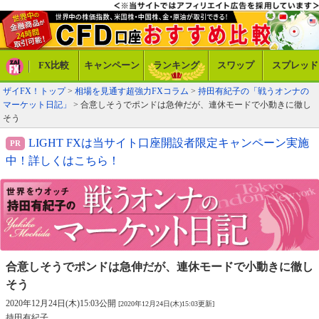
FX比較
キャンペーン
ランキング
スワップ
スプレッド
ザイFX！トップ
>
相場を見通す超強力FXコラム
>
持田有紀子の「戦うオンナの
マーケット日記」
> 合意しそうでポンドは急伸だが、連休モードで小動きに徹し
そう
LIGHT FXは当サイト口座開設者限定キャンペーン実施
中！詳しくはこちら！
合意しそうでポンドは急伸だが、
連休モードで小動きに徹し
そう
2020年12月24日(木)15:03公開
[2020年12月24日(木)15:03更新]
持田有紀子