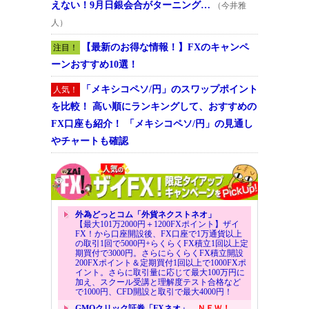
えない！9月日銀会合がターニング…
（今井雅
人）
【最新のお得な情報！】FXのキャンペ
注目！
ーンおすすめ10選！
「メキシコペソ/円」のスワップポイント
人気！
を比較！ 高い順にランキングして、おすすめの
FX口座も紹介！ 「メキシコペソ/円」の見通し
やチャートも確認
外為どっとコム「外貨ネクストネオ」
【最大101万2000円＋1200FXポイント】ザイ
FX！から口座開設後、FX口座で1万通貨以上
の取引1回で5000円+らくらくFX積立1回以上定
期買付で3000円。さらにらくらくFX積立開設
200FXポイント＆定期買付1回以上で1000FXポ
イント。さらに取引量に応じて最大100万円に
加え、スクール受講と理解度テスト合格など
で1000円、CFD開設と取引で最大4000円！
GMOクリック証券「FXネオ」
ＮＥＷ！