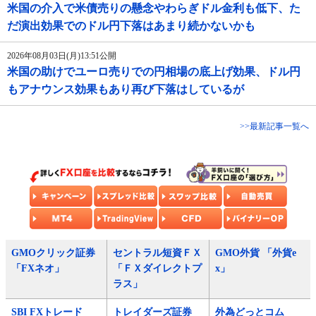
米国の介入で米債売りの懸念やわらぎドル金利も低下、た
だ演出効果でのドル円下落はあまり続かないかも
2026年08月03日(月)13:51公開
米国の助けでユーロ売りでの円相場の底上げ効果、ドル円
もアナウンス効果もあり再び下落はしているが
>>最新記事一覧へ
GMOクリック証券
セントラル短資ＦＸ
GMO外貨 「外貨e
「FXネオ」
「ＦＸダイレクトプ
x」
ラス」
SBI FXトレード
トレイダーズ証券
外為どっとコム