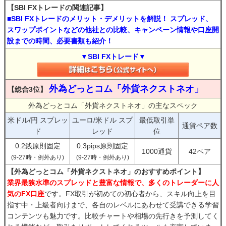
【SBI FXトレードの関連記事】
■SBI FXトレードのメリット・デメリットを解説！ スプレッド、
スワップポイントなどの他社との比較、キャンペーン情報や口座開
設までの時間、必要書類も紹介！
▼SBI FXトレード▼
外為どっとコム「外貨ネクストネオ」
【総合3位】
外為どっとコム「外貨ネクストネオ」の主なスペック
米ドル/円 スプレッ
ユーロ/米ドル スプ
最低取引単
通貨ペア数
ド
レッド
位
0.2銭原則固定
0.3pips原則固定
1000通貨
42ペア
(9-27時・例外あり)
(9-27時・例外あり)
【外為どっとコム「外貨ネクストネオ」のおすすめポイント】
業界最狭水準のスプレッドと豊富な情報で、多くのトレーダーに人
気のFX口座
です。FX取引が初めての初心者から、スキル向上を目
指す中・上級者向けまで、各自のレベルにあわせて受講できる学習
コンテンツも魅力です。比較チャートや相場の先行きを予測してく