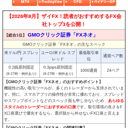
【2026年8月】ザイFX！読者がおすすめするFX会
社トップ3を公開！
GMOクリック証券「FXネオ」
【総合1位】
GMOクリック証券「FXネオ」の主なスペック
米ドル/円 スプレッ
ユーロ/米ドル スプ
最低取引単
通貨ペア数
ド
レッド
位
0.2銭原則固定
0.3pips原則固定
1000通貨
24ペア
(9-27時・例外あり)
(9-27時・例外あり)
【GMOクリック証券「FXネオ」のおすすめポイント】
機能性の高い取引ツールが、多くのトレーダーから支持されていま
す。特に、スマホアプリの操作性が非常に優れており、スプレッド
やスワップポイントなどのスペック面も申し分ないため、
あらゆる
スタイルのトレーダーにおすすめの口座
です。取引環境の良さをF
X口座選びで優先するなら、選択肢から外せないFX口座と言えま
す。
【GMOクリック証券「FXネオ」の関連記事】