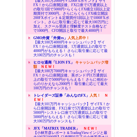
【最大101万2000円＋1200FXポイント】ザイ
FX！から口座開設後、FX口座で1万通貨以上
の取引1回で5000円+らくらくFX積立1回以上定
期買付で3000円。さらにらくらくFX積立開設
200FXポイント＆定期買付1回以上で1000FXポ
イント。さらに取引量に応じて最大100万円に
加え、スクール受講と理解度テスト合格など
で1000円、CFD開設と取引で最大4000円！
GMO外貨「外貨ex」
人気上昇中！
【最大100万4000円キャッシュバック】ザイ
FX！から口座開設後、1万通貨以上の取引で
4000円がもらえる！ さらに取引量に応じて最
大100万円のチャンスも！
ヒロセ通商「LION FX」
キャッシュバック増
額
ＮＥＷ！
【最大100万7000円キャッシュバック】ザイ
FX！から口座開設後、英ポンド/円1万通貨以
上の取引で5000円がもらえる！ さらに他社か
らのりかえなら2000円！ 取引量に応じて最大
100万円のチャンスも！
トレイダーズ証券「みんなのFX」
人気！
Ｎ
ＥＷ！
【最大101万円キャッシュバック】ザイFX！か
ら口座開設後、FX口座で5万通貨以上の取引で
5000円+シストレ口座で5万通貨以上の取引で
5000円がもらえる！ さらに取引量に応じて最
大100万円のチャンスも！
JFX「MATRIX TRADER」
ＮＥＷ！
【小林芳彦レポート＆TradingViewインジと最
大100万5000円】口座開設完了で小林芳彦オリ