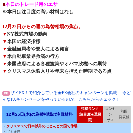
■
本日のトレード用のエサ
※本日は注目度の高い材料はなし
12月22日からの週の為替相場の焦点。
▼
NY株式市場の動向
▼
米国の経済指標
▼
金融当局者や要人による発言
▼
米自動車業界救済の行方
▼
米国政府による各種施策やオバマ政権への期待
▼
クリスマス休暇入りや年末を控えた時期である点
ザイFX！で紹介している全FX会社のキャンペーンを掲載！ 今ど
んなFXキャンペーンをやっているのか、こちらからチェック！
指標ランク
コンセ
前回
12月25日(木)の為替相場の注目材料
(注目度＆重要
ン
発表値
度)
サス
・
クリスマスで日本以外のほとんどの国で休場
・ゴトオ日