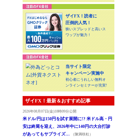
ザイFX！読者に
圧倒的人気！
狭いスプレッドと高いス
ワップが魅力！
当サイト限定
キャンペーン実施中
初心者にうれしい無料オ
ンラインセミナーが充実!
ザイFX！最新＆おすすめ記事
2026年08月07日(金)18時09分公開
米ドル/円は150円を試す展開に!? 米ドル高・円
安は終焉を迎え、2026年中に140円の大台打診
があってもサプライズ…
（陳満咲杜）