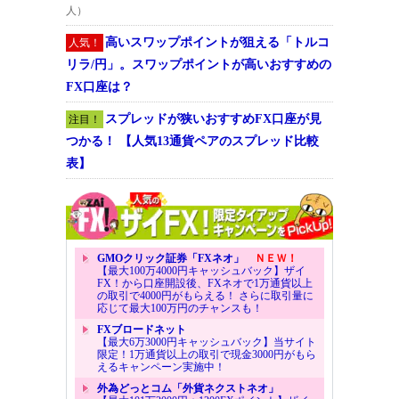
人）
高いスワップポイントが狙える「トルコ
人気！
リラ/円」。スワップポイントが高いおすすめの
FX口座は？
スプレッドが狭いおすすめFX口座が見
注目！
つかる！ 【人気13通貨ペアのスプレッド比較
表】
GMOクリック証券「FXネオ」
ＮＥＷ！
【最大100万4000円キャッシュバック】ザイ
FX！から口座開設後、FXネオで1万通貨以上
の取引で4000円がもらえる！ さらに取引量に
応じて最大100万円のチャンスも！
FXブロードネット
【最大6万3000円キャッシュバック】当サイト
限定！1万通貨以上の取引で現金3000円がもら
えるキャンペーン実施中！
外為どっとコム「外貨ネクストネオ」