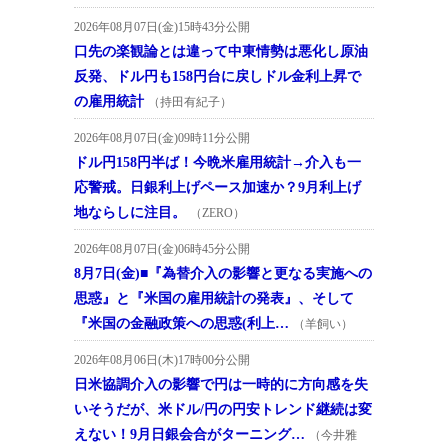
2026年08月07日(金)15時43分公開
口先の楽観論とは違って中東情勢は悪化し原油
反発、ドル円も158円台に戻しドル金利上昇で
の雇用統計
（持田有紀子）
2026年08月07日(金)09時11分公開
ドル円158円半ば！今晩米雇用統計→介入も一
応警戒。日銀利上げペース加速か？9月利上げ
地ならしに注目。
（ZERO）
2026年08月07日(金)06時45分公開
8月7日(金)■『為替介入の影響と更なる実施への
思惑』と『米国の雇用統計の発表』、そして
『米国の金融政策への思惑(利上…
（羊飼い）
2026年08月06日(木)17時00分公開
日米協調介入の影響で円は一時的に方向感を失
いそうだが、米ドル/円の円安トレンド継続は変
えない！9月日銀会合がターニング…
（今井雅