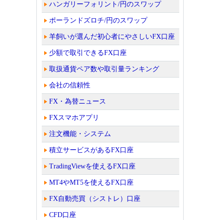
ハンガリーフォリント/円のスワップ
ポーランドズロチ/円のスワップ
羊飼いが選んだ初心者にやさしいFX口座
少額で取引できるFX口座
取扱通貨ペア数や取引量ランキング
会社の信頼性
FX・為替ニュース
FXスマホアプリ
注文機能・システム
積立サービスがあるFX口座
TradingViewを使えるFX口座
MT4やMT5を使えるFX口座
FX自動売買（シストレ）口座
CFD口座