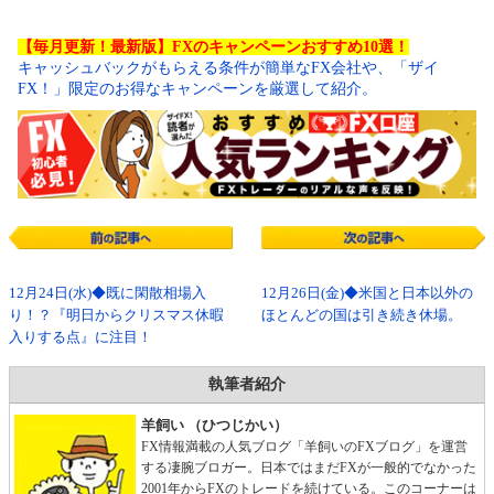
【毎月更新！最新版】FXのキャンペーンおすすめ10選！
キャッシュバックがもらえる条件が簡単なFX会社や、「ザイ
FX！」限定のお得なキャンペーンを厳選して紹介。
12月24日(水)◆既に閑散相場入
12月26日(金)◆米国と日本以外の
り！？『明日からクリスマス休暇
ほとんどの国は引き続き休場。
入りする点』に注目！
執筆者紹介
羊飼い （ひつじかい）
FX情報満載の人気ブログ「羊飼いのFXブログ」を運営
する凄腕ブロガー。日本ではまだFXが一般的でなかった
2001年からFXのトレードを続けている。このコーナーは