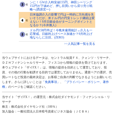
ンに！ GW介入時安値155円、神田シーリング
152円が下値めど、押し目買いから戻り売り戦
略へ(西原宏一)
日米協調介入の影響で円は一時的に方向感を失
いそうだが、米ドル/円の円安トレンド継続は変
えない！9月日銀会合がターニングポイントと
なるか？(今井雅人)
ドル円158円半ば！今晩米雇用統計→介入も一
応警戒。日銀利上げペース加速か？9月利上げ
地ならしに注目。(ZERO)
>>人気記事一覧を見る
当ウェブサイトにおけるデータは、セントラル短資ＦＸ、クォンツ・リサーチ、
ＤＺＨフィナンシャルリサーチ、フィスコから情報の提供を受けております。
本ウェブサイト「ザイFX！」は、情報の提供を目的として運営しており、投
資、その他の行動を勧誘する目的では運営しておりません。通貨ペアの選択、売
買レートなど投資の最終決定は、お客様ご自身の判断でなさるようにお願いいた
します。さらに詳しいことは
「免責事項」
、
「プライバシー・ポリシー、著作
権」
のページをご確認ください。
当サイト「ザイFX！」の運営元：株式会社ダイヤモンド・フィナンシャル・リ
サーチ
株主：株式会社ダイヤモンド社（100％）
加入協会：一般社団法人日本暗号資産ビジネス協会（ＪＣＢＡ）