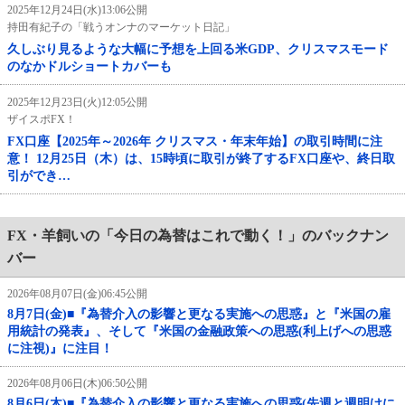
2025年12月24日(水)13:06公開
持田有紀子の「戦うオンナのマーケット日記」
久しぶり見るような大幅に予想を上回る米GDP、クリスマスモード
のなかドルショートカバーも
2025年12月23日(火)12:05公開
ザイスポFX！
FX口座【2025年～2026年 クリスマス・年末年始】の取引時間に注
意！ 12月25日（木）は、15時頃に取引が終了するFX口座や、終日取
引ができ…
FX・羊飼いの「今日の為替はこれで動く！」のバックナン
バー
2026年08月07日(金)06:45公開
8月7日(金)■『為替介入の影響と更なる実施への思惑』と『米国の雇
用統計の発表』、そして『米国の金融政策への思惑(利上げへの思惑
に注視)』に注目！
2026年08月06日(木)06:50公開
8月6日(木)■『為替介入の影響と更なる実施への思惑(先週と週明けに