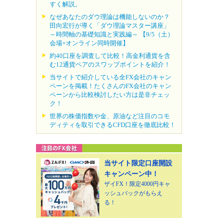
すく解説。
なぜあなたのダウ理論は機能しないのか？
田向宏行が導く「ダウ理論マスター講座」
～時間軸の基礎知識と実践編～ 【9/5（土）
会場+オンライン同時開催】
約40口座を調査して比較！高金利通貨を含
む12通貨ペアのスワップポイントを紹介！
当サイトで紹介している全FX会社のキャン
ペーンを掲載！たくさんのFX会社のキャン
ペーンから比較検討したい方は是非チェッ
ク！
世界の株価指数や金、原油など注目のコモ
ディティを取引できるCFD口座を徹底比較！
当サイト限定口座開設
キャンペーン中！
ザイFX！限定4000円キャ
ッシュバックがもらえ
る！