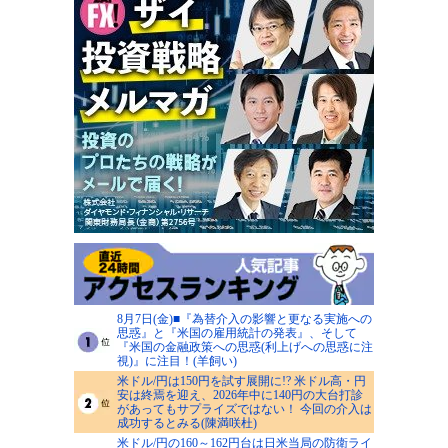
8月7日(金)■『為替介入の影響と更なる実施への
思惑』と『米国の雇用統計の発表』、そして
『米国の金融政策への思惑(利上げへの思惑に注
視)』に注目！(羊飼い)
米ドル/円は150円を試す展開に!? 米ドル高・円
安は終焉を迎え、2026年中に140円の大台打診
があってもサプライズではない！ 今回の介入は
成功するとみる(陳満咲杜)
米ドル/円の160～162円台は日米当局の防衛ライ