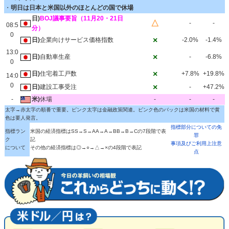
・
明日は日本と米国以外のほとんどの国で休場
日)
BOJ議事要旨（11月20・21日
△
-
-
08:5
分）
0
×
日)
企業向けサービス価格指数
-2.0%
-1.4%
13:0
×
日)
自動車生産
-
-6.8%
0
×
日)
住宅着工戸数
+7.8%
+19.8%
14:0
0
×
日)
建設工事受注
-
+47.2%
-
米)
休場
-
-
-
太字→赤太字の順番で重要。ピンク太字は金融政策関連。ピンク色のバックは米国の材料で黄
色は要人発言。
指標部分についての免
指標ラン
米国の経済指標はSS→S→AA→A→BB→B→Cの7段階で表
罪
ク
記
事項及びご利用上注意
について
その他の経済指標は◎→○→△→×の4段階で表記
点