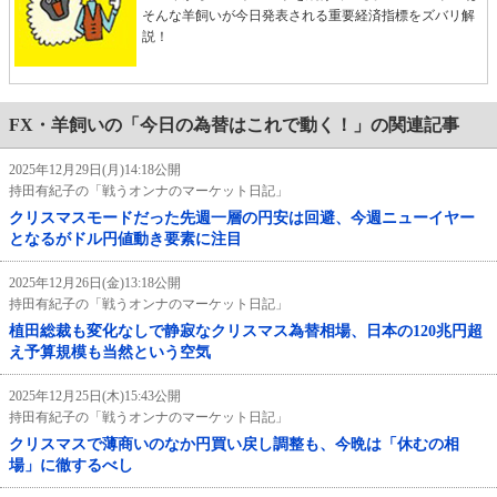
そんな羊飼いが今日発表される重要経済指標をズバリ解
説！
FX・羊飼いの「今日の為替はこれで動く！」の関連記事
2025年12月29日(月)14:18公開
持田有紀子の「戦うオンナのマーケット日記」
クリスマスモードだった先週一層の円安は回避、今週ニューイヤー
となるがドル円値動き要素に注目
2025年12月26日(金)13:18公開
持田有紀子の「戦うオンナのマーケット日記」
植田総裁も変化なしで静寂なクリスマス為替相場、日本の120兆円超
え予算規模も当然という空気
2025年12月25日(木)15:43公開
持田有紀子の「戦うオンナのマーケット日記」
クリスマスで薄商いのなか円買い戻し調整も、今晩は「休むの相
場」に徹するべし