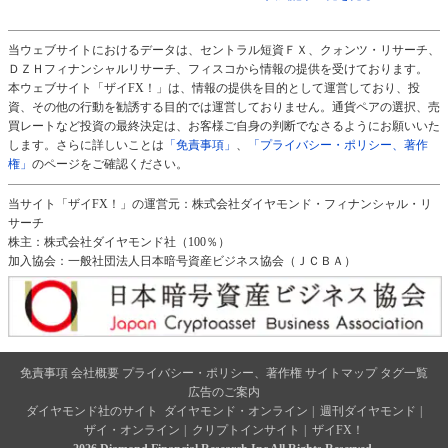
当ウェブサイトにおけるデータは、セントラル短資ＦＸ、クォンツ・リサーチ、
ＤＺＨフィナンシャルリサーチ、フィスコから情報の提供を受けております。
本ウェブサイト「ザイFX！」は、情報の提供を目的として運営しており、投
資、その他の行動を勧誘する目的では運営しておりません。通貨ペアの選択、売
買レートなど投資の最終決定は、お客様ご自身の判断でなさるようにお願いいた
します。さらに詳しいことは
「免責事項」
、
「プライバシー・ポリシー、著作
権」
のページをご確認ください。
当サイト「ザイFX！」の運営元：株式会社ダイヤモンド・フィナンシャル・リ
サーチ
株主：株式会社ダイヤモンド社（100％）
加入協会：一般社団法人日本暗号資産ビジネス協会（ＪＣＢＡ）
免責事項
会社概要
プライバシー・ポリシー、著作権
サイトマップ
タグ一覧
広告のご案内
ダイヤモンド社のサイト
ダイヤモンド・オンライン
|
週刊ダイヤモンド
|
ザイ・オンライン
|
クリプトインサイト
|
ザイFX！