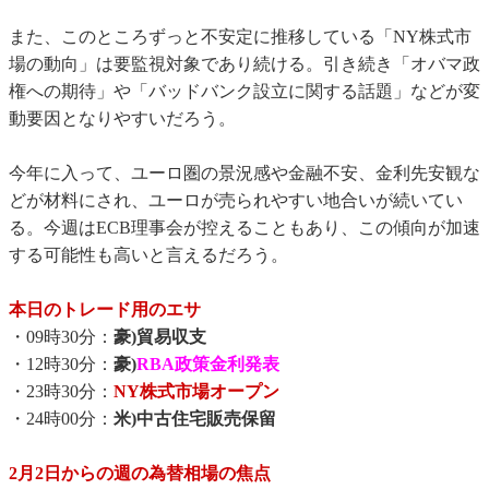
また、このところずっと不安定に推移している「NY株式市
場の動向」は要監視対象であり続ける。引き続き「オバマ政
権への期待」や「バッドバンク設立に関する話題」などが変
動要因となりやすいだろう。
今年に入って、ユーロ圏の景況感や金融不安、金利先安観な
どが材料にされ、ユーロが売られやすい地合いが続いてい
る。今週はECB理事会が控えることもあり、この傾向が加速
する可能性も高いと言えるだろう。
本日のトレード用のエサ
・09時30分：
豪)貿易収支
・12時30分：
豪)
RBA政策金利発表
・23時30分：
NY株式市場オープン
・24時00分：
米)中古住宅販売保留
2月2日からの週の為替相場の焦点