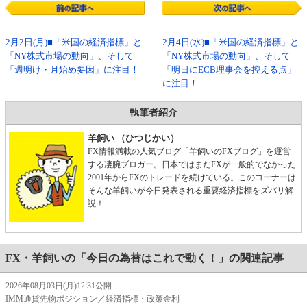
2月2日(月)■「米国の経済指標」と
2月4日(水)■「米国の経済指標」と
「NY株式市場の動向」、そして
「NY株式市場の動向」、そして
「週明け・月始め要因」に注目！
「明日にECB理事会を控える点」
に注目！
執筆者紹介
羊飼い （ひつじかい）
FX情報満載の人気ブログ「羊飼いのFXブログ」を運営
する凄腕ブロガー。日本ではまだFXが一般的でなかった
2001年からFXのトレードを続けている。このコーナーは
そんな羊飼いが今日発表される重要経済指標をズバリ解
説！
FX・羊飼いの「今日の為替はこれで動く！」の関連記事
2026年08月03日(月)12:31公開
IMM通貨先物ポジション／経済指標・政策金利