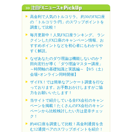
高金利で人気のトルコリラ。 約30のFX口座
の「トルコリラ/円」のスワップポイントを
調査して比較！
毎月更新中！人気FX口座ランキング。 ラン
クインしたFX口座のキャンペーン情報、お
すすめポイントなどを初心者にもわかりや
すく解説。
なぜあなたのダウ理論は機能しないのか？
田向宏行が導く「ダウ理論マスター講座」
～時間軸の基礎知識と実践編～ 【9/5（土）
会場+オンライン同時開催】
ザイFX！では簡単なアンケート調査を行な
っております。お手数おかけしますがご協
力をお願いいたします！
当サイトで紹介している全FX会社のキャン
ペーンを掲載！たくさんのFX会社のキャン
ペーンから比較検討したい方は是非チェッ
ク！
約40口座を調査して比較！高金利通貨を含
む12通貨ペアのスワップポイントを紹介！