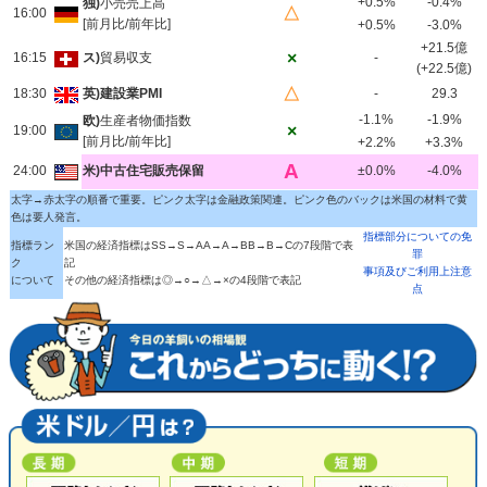
+0.5%
-0.4%
独)
小売売上高
△
16:00
[前月比/前年比]
+0.5%
-3.0%
+21.5億
×
16:15
ス)
貿易収支
-
(+22.5億)
△
18:30
英)建設業PMI
-
29.3
-1.1%
-1.9%
欧)
生産者物価指数
×
19:00
[前月比/前年比]
+2.2%
+3.3%
A
24:00
米)中古住宅販売保留
±0.0%
-4.0%
太字→赤太字の順番で重要。ピンク太字は金融政策関連。ピンク色のバックは米国の材料で黄
色は要人発言。
指標部分についての免
指標ラン
米国の経済指標はSS→S→AA→A→BB→B→Cの7段階で表
罪
ク
記
事項及びご利用上注意
について
その他の経済指標は◎→○→△→×の4段階で表記
点