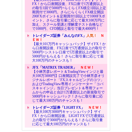
FX！から口座開設後、FX口座で1万通貨以上
の取引1回で5000円+らくらくFX積立1回以上定
期買付で3000円。さらにらくらくFX積立開設
200FXポイント＆定期買付1回以上で1000FXポ
イント。さらに取引量に応じて最大100万円に
加え、スクール受講と理解度テスト合格など
で1000円、CFD開設と取引で最大4000円！
トレイダーズ証券「みんなのFX」
人気！
Ｎ
ＥＷ！
【最大101万円キャッシュバック】ザイFX！か
ら口座開設後、FX口座で5万通貨以上の取引で
5000円+シストレ口座で5万通貨以上の取引で
5000円がもらえる！ さらに取引量に応じて最
大100万円のチャンスも！
JFX「MATRIX TRADER」
ＮＥＷ！
【小林芳彦レポート＆TradingViewインジと最
大100万5000円】口座開設完了で小林芳彦オリ
ジナルレポート「FXスキャルピングのコツ」
およびTradingView専用インジケーター「コバ
スキャインジ」当日プレゼント＆専用フォー
ムからの申込と合計1万通貨以上の新規取引で
5000円キャッシュバック！さらに取引量に応
じて最大100万円のチャンスも！
トレイダーズ証券「LIGHT FX」
ＮＥＷ！
【最大100万3000円キャッシュバック】ザイ
FX！から口座開設後、LIGHT FXで5万通貨以
上の取引で3000円がもらえる！さらに取引量
に応じて最大100万円のチャンスも！