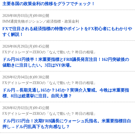
主要各国の政策金利の推移をグラフでチェック！
2026年08月03日(月)09:00公開
IMM通貨先物ポジション／経済指標・政策金利
FXで注目される経済指標の特徴やポイントをFX初心者にもわかりや
すく解説！
2026年06月29日(月)09:45公開
FXデイトレーダーZEROの「なんで動いた？ 昨日の相場」
ドル円161円後半！米重要指標とFRB議長発言注目！162円突破後の
値動きに注目したい。3日はNY休場。
2026年02月04日(水)09:38公開
FXデイトレーダーZEROの「なんで動いた？ 昨日の相場」
ドル円→長期見通し165か？145か？実弾介入警戒。今晩は米重要指
標、8日は総選挙に注目。自民大勝？
2026年02月02日(月)09:45公開
FXデイトレーダーZEROの「なんで動いた？ 昨日の相場」
ドル円155円台！次期FRB議長にウォーシュ氏指名。米重要指標目白
押し→ドル円乱高下も方向感なし？