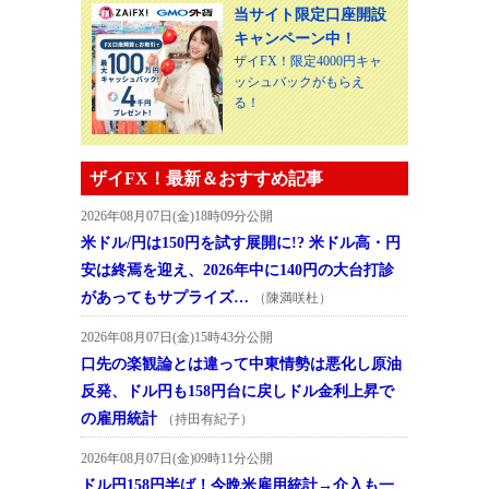
当サイト限定口座開設
キャンペーン中！
ザイFX！限定4000円キャ
ッシュバックがもらえ
る！
ザイFX！最新＆おすすめ記事
2026年08月07日(金)18時09分公開
米ドル/円は150円を試す展開に!? 米ドル高・円
安は終焉を迎え、2026年中に140円の大台打診
があってもサプライズ…
（陳満咲杜）
2026年08月07日(金)15時43分公開
口先の楽観論とは違って中東情勢は悪化し原油
反発、ドル円も158円台に戻しドル金利上昇で
の雇用統計
（持田有紀子）
2026年08月07日(金)09時11分公開
ドル円158円半ば！今晩米雇用統計→介入も一