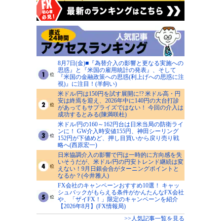
8月7日(金)■『為替介入の影響と更なる実施への
思惑』と『米国の雇用統計の発表』、そして
『米国の金融政策への思惑(利上げへの思惑に注
視)』に注目！(羊飼い)
米ドル/円は150円を試す展開に!? 米ドル高・円
安は終焉を迎え、2026年中に140円の大台打診
があってもサプライズではない！ 今回の介入は
成功するとみる(陳満咲杜)
米ドル/円の160～162円台は日米当局の防衛ライ
ンに！ GW介入時安値155円、神田シーリング
152円が下値めど、押し目買いから戻り売り戦
略へ(西原宏一)
日米協調介入の影響で円は一時的に方向感を失
いそうだが、米ドル/円の円安トレンド継続は変
えない！9月日銀会合がターニングポイントと
なるか？(今井雅人)
FX会社のキャンペーンおすすめ10選！ キャッ
シュバックがもらえる条件がかんたんなFX会社
や、「ザイFX！」限定のキャンペーンを紹介
【2026年8月】(FX情報局)
>>人気記事一覧を見る