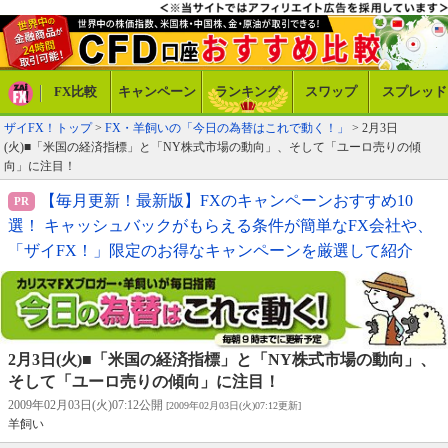
FX比較
キャンペーン
ランキング
スワップ
スプレッド
ザイFX！トップ
>
FX・羊飼いの「今日の為替はこれで動く！」
> 2月3日
(火)■「米国の経済指標」と「NY株式市場の動向」、そして「ユーロ売りの傾
向」に注目！
【毎月更新！最新版】FXのキャンペーンおすすめ10
選！ キャッシュバックがもらえる条件が簡単なFX会社や、
「ザイFX！」限定のお得なキャンペーンを厳選して紹介
2月3日(火)■「米国の経済指標」と「NY株式市場の動向」、
そして「ユーロ売りの傾向」に注目！
2009年02月03日(火)07:12公開
[2009年02月03日(火)07:12更新]
羊飼い