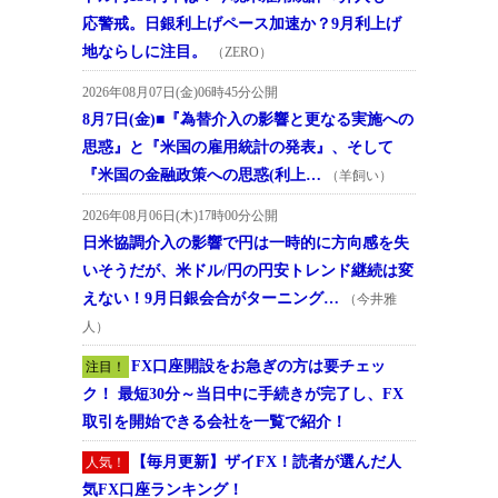
応警戒。日銀利上げペース加速か？9月利上げ
地ならしに注目。
（ZERO）
2026年08月07日(金)06時45分公開
8月7日(金)■『為替介入の影響と更なる実施への
思惑』と『米国の雇用統計の発表』、そして
『米国の金融政策への思惑(利上…
（羊飼い）
2026年08月06日(木)17時00分公開
日米協調介入の影響で円は一時的に方向感を失
いそうだが、米ドル/円の円安トレンド継続は変
えない！9月日銀会合がターニング…
（今井雅
人）
FX口座開設をお急ぎの方は要チェッ
注目！
ク！ 最短30分～当日中に手続きが完了し、FX
取引を開始できる会社を一覧で紹介！
【毎月更新】ザイFX！読者が選んだ人
人気！
気FX口座ランキング！