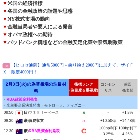
▼
米国の経済指標
▼
各国の金融政策の話題や思惑
▼
NY株式市場の動向
▼
金融当局者や要人による発言
▼
オバマ政権への期待
▼
バッドバンク構想などの金融安定化策や景気刺激策
【ヒロセ通商】通常5000円＋乗り換え2000円に加えて、ザイＦ
Ｘ！限定4000円！
2月3日(火)の為替相場の注目材
指標ランク
コンセン
前回
(注目度＆重要度)
サス
発表値
料
・
RBA政策金利発表
・米主要企業決算発表→モトローラ、ディズニー
×
08:50
日)
マネタリーベース
-
+1.8%
○
09:30
豪)貿易収支
+10.50億
+14.48億
100bp利下
100bp利下
◎
12:30
豪)
RBA政策金利発表
3.25%
4.25%