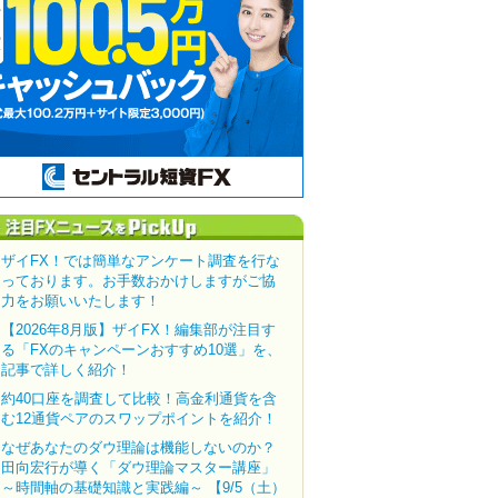
ザイFX！では簡単なアンケート調査を行な
っております。お手数おかけしますがご協
力をお願いいたします！
【2026年8月版】ザイFX！編集部が注目す
る「FXのキャンペーンおすすめ10選」を、
記事で詳しく紹介！
約40口座を調査して比較！高金利通貨を含
む12通貨ペアのスワップポイントを紹介！
なぜあなたのダウ理論は機能しないのか？
田向宏行が導く「ダウ理論マスター講座」
～時間軸の基礎知識と実践編～ 【9/5（土）