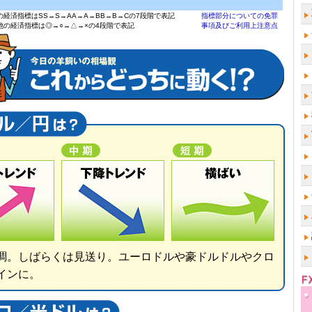
の経済指標はSS→S→AA→A→BB→B→Cの7段階で表記
指標部分についての免罪
他の経済指標は◎→○→△→×の4段階で表記
事項及びご利用上注意点
調。しばらくは見送り。ユーロドルや豪ドルドルやクロ
インに。