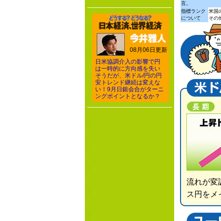
言。
指標ランク
米国
について
その
08月06日更新
日米協調介入の影響で円
は一時的に方向感を失い
そうだが、米ドル/円の円
安トレンド継続は変えな
い！9月日銀会合がターニ
ングポイントとなるか？
流れが変
ス円をメ