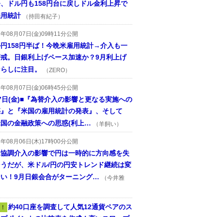
、ドル円も158円台に戻しドル金利上昇で
雇用統計
（持田有紀子）
6年08月07日(金)09時11分公開
円158円半ば！今晩米雇用統計→介入も一
警戒。日銀利上げペース加速か？9月利上げ
ならしに注目。
（ZERO）
6年08月07日(金)06時45分公開
7日(金)■『為替介入の影響と更なる実施への
惑』と『米国の雇用統計の発表』、そして
国の金融政策への思惑(利上…
（羊飼い）
6年08月06日(木)17時00分公開
米協調介入の影響で円は一時的に方向感を失
そうだが、米ドル/円の円安トレンド継続は変
ない！9月日銀会合がターニング…
（今井雅
約40口座を調査して人気12通貨ペアのス
！