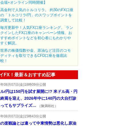
会場+オンライン同時開催】
高金利で人気のトルコリラ。 約30のFX口座
の「トルコリラ/円」のスワップポイントを
調査して比較！
毎月更新中！人気FX口座ランキング。 ラン
クインしたFX口座のキャンペーン情報、お
すすめポイントなどを初心者にもわかりや
すく解説。
世界の株価指数や金、原油など注目のコモ
ディティを取引できるCFD口座を徹底比
較！
イFX！最新＆おすすめ記事
6年08月07日(金)18時09分公開
ル/円は150円を試す展開に!? 米ドル高・円
終焉を迎え、2026年中に140円の大台打診
あってもサプライズ…
（陳満咲杜）
6年08月07日(金)15時43分公開
先の楽観論とは違って中東情勢は悪化し原油