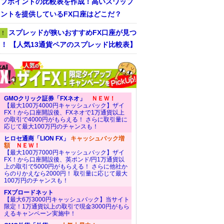
ップポイントの比較表を作成！高いスワップ
ントを提供しているFX口座はどこだ？
スプレッドが狭いおすすめFX口座が見つ
！
！ 【人気13通貨ペアのスプレッド比較表】
GMOクリック証券「FXネオ」
ＮＥＷ！
【最大100万4000円キャッシュバック】ザイ
FX！から口座開設後、FXネオで1万通貨以上
の取引で4000円がもらえる！ さらに取引量に
応じて最大100万円のチャンスも！
ヒロセ通商「LION FX」
キャッシュバック増
額
ＮＥＷ！
【最大100万7000円キャッシュバック】ザイ
FX！から口座開設後、英ポンド/円1万通貨以
上の取引で5000円がもらえる！ さらに他社か
らのりかえなら2000円！ 取引量に応じて最大
100万円のチャンスも！
FXブロードネット
【最大6万3000円キャッシュバック】当サイト
限定！1万通貨以上の取引で現金3000円がもら
えるキャンペーン実施中！