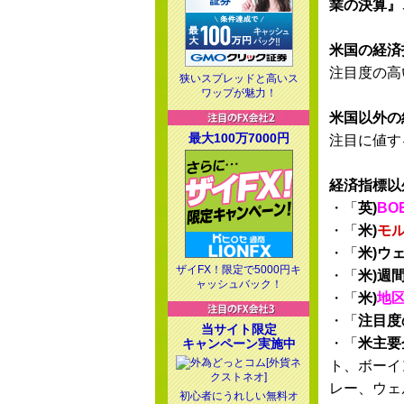
業の決算』
米国の経済
注目度の高
狭いスプレッドと高いス
ワップが魅力！
米国以外の
最大100万7000円
注目に値す
経済指標以
・「
英)
BO
・「
米)
モ
・「
米)ウ
ザイFX！限定で5000円キ
・「
米)週
ャッシュバック！
・「
米)
地区
・「
注目度
当サイト限定
・「
米主要
キャンペーン実施中
ト、ボーイ
レー、ウェ
初心者にうれしい無料オ