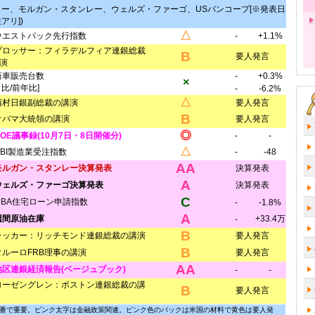
ー、モルガン・スタンレー、ウェルズ・ファーゴ、USバンコープ[※発表日
アリ])
△
ウエストパック先行指数
-
+1.1%
プロッサー：フィラデルフィア連銀総裁
B
要人発言
演
新車販売台数
-
+0.3%
×
月比/前年比]
-
-6.2%
△
西村日銀副総裁の講演
要人発言
B
オバマ大統領の講演
要人発言
◎
BOE議事録(10月7日・8日開催分)
-
-
△
CBI製造業受注指数
-
-48
AA
モルガン・スタンレー決算発表
決算発表
A
ウェルズ・ファーゴ決算発表
決算発表
C
MBA住宅ローン申請指数
-
-1.8%
A
週間原油在庫
+33.4万
-
B
ラッカー：リッチモンド連銀総裁の講演
要人発言
B
タルーロFRB理事の講演
要人発言
AA
地区連銀経済報告(ベージュブック)
-
-
ローゼングレン：ボストン連銀総裁の講
B
要人発言
番で重要。ピンク太字は金融政策関連。ピンク色のバックは米国の材料で黄色は要人発