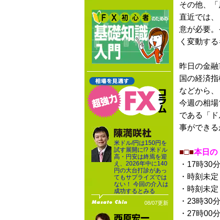
その他、「
直近では、
意が必要。
く変動する
昨日の金融
国の経済指
などから、
今週の相場
である「ド
事ができる
米ドル/円は150円を
試す展開に!? 米ドル
■□■
本日の
高・円安は終焉を迎
え、2026年中に140
・17時30
円の大台打診があっ
・時刻未定
てもサプライズでは
ない！ 今回の介入は
・時刻未定
成功するとみる
・23時30
08/07更新
・27時00