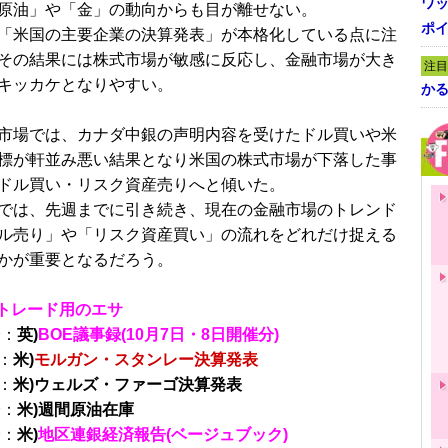
ワ
原油」や「金」の動向からも目が離せない。
ポイ
「米国の主要企業の決算発表」が本格化している点に注
その結果には株式市場が敏感に反応し、金融市場が大き
注目
キッカケとなりやすい。
かる
市場では、カナダ中銀の声明内容を受けたドル買いや米
標が軒並み悪い結果となり米国の株式市場が下落した事
ドル買い・リスク資産売りへと傾いた。
では、先週までに引き続き、現在の金融市場のトレンド
ル売り」や「リスク資産買い」の流れをどれだけ捉える
かが重要となるだろう。
トレード用のエサ
分：
英)
BOE議事録(10月7日・8日開催分)
：
米)
モルガン・スタンレー決算発表
：
米)ウェルズ・ファーゴ決算発表
分：
米)週間原油在庫
分：
米)
地区連銀経済報告(ベージュブック)