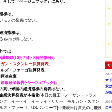
、そして『ベージュブック』にあり。
指標は、
いモノの発表はない。
経済指標は、
るものは特にない。
外では、
E議事録(10月7日・8日開催分)
」
ルガン・スタンレー決算発表
」
ザ
ェルズ・ファーゴ決算発表
」
202
間原油在庫
」
米ド
連銀経済報告(ベージュブック)
」
安は
の高い米国の経済指標の発表はない
」
が
企業決算発表が本格化
(本日の目玉→ノーザン・トラス
ング、イーベイ、イーライ・リリー、モルガン・スタン
202
ルズ・ファーゴ、USバンコープ[※発表日は変更の可能性
口