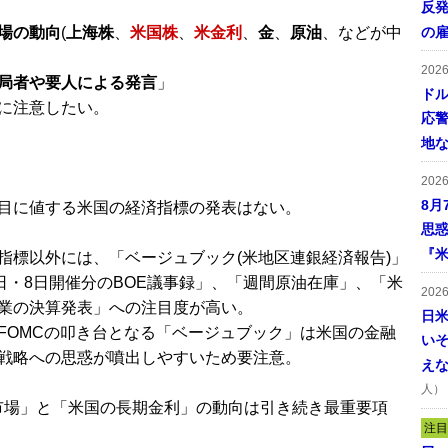
反発
場の動向
(
上海株
、
米国株
、
米金利
、
金
、
原油
、などが中
の
202
局者や要人による発言
」
ドル
に注意したい。
応
地
202
8月
目に値する米国の経済指標の発表はない。
思
『米
指標以外には、「ベージュブック(米地区連銀経済報告)」
7日・8日開催分のBOE議事録」、「週間原油在庫」、「米
202
業の決算発表」への注目度が高い。
日
FOMCの叩き台となる「ベージュブック」は米国の金融
い
戦略への思惑が噴出しやすいため要注意。
え
人）
市場」と「米国の長期金利」の動向は引き続き最重要項
注目