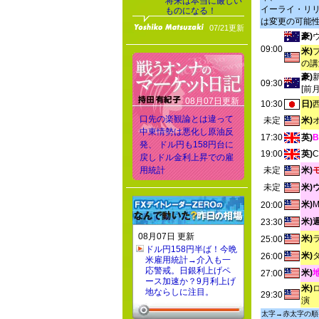
将来は本当に厳しい
イーライ・リリ
ものになる！
は変更の可能性
07/21更新
豪)
09:00
米)
の講
豪)
09:30
[前
08月07日更新
10:30
日)
口先の楽観論とは違って
未定
米)
中東情勢は悪化し原油反
17:30
英)
発、 ドル円も158円台に
19:00
英)
戻しドル金利上昇での雇
用統計
未定
米)
未定
米)
米)
20:00
米)
23:30
08月07日 更新
米)
25:00
ドル円158円半ば！今晩
米)
26:00
米雇用統計→介入も一
応警戒。日銀利上げペ
米)
27:00
ース加速か？9月利上げ
米)
地ならしに注目。
29:30
演
太字→赤太字の順