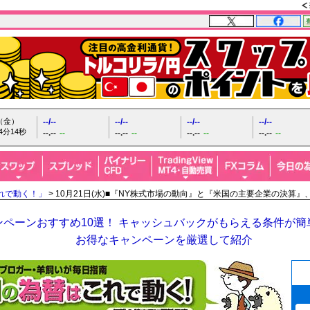
日（金）
--/--
--/--
--/--
--/--
4分16秒
--.--
--
--.--
--
--.--
--
--.--
--
れで動く！」
> 10月21日(水)■『NY株式市場の動向』と『米国の主要企業の決
ペーンおすすめ10選！ キャッシュバックがもらえる条件が簡単
お得なキャンペーンを厳選して紹介