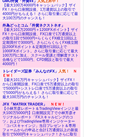
GMO外貨「外貨ex」
人気上昇中！
【最大100万4000円キャッシュバック】ザイ
FX！から口座開設後、1万通貨以上の取引で
4000円がもらえる！ さらに取引量に応じて最
大100万円のチャンスも！
外為どっとコム「外貨ネクストネオ」
【最大101万2000円＋1200FXポイント】ザイ
FX！から口座開設後、FX口座で1万通貨以上
の取引1回で5000円+らくらくFX積立1回以上
定期買付で3000円。さらにらくらくFX積立開
設200FXポイント＆定期買付1回以上で
1000FXポイント。さらに取引量に応じて最大
100万円に加え、スクール受講と理解度テスト
合格などで1000円、CFD開設と取引で最大
4000円！
トレイダーズ証券「みんなのFX」
人気！
Ｎ
ＥＷ！
【最大101万円キャッシュバック】ザイFX！
から口座開設後、FX口座で5万通貨以上の取引
で5000円+シストレ口座で5万通貨以上の取引
で5000円がもらえる！ さらに取引量に応じて
最大100万円のチャンスも！
JFX「MATRIX TRADER」
ＮＥＷ！
【小林芳彦レポート＆TradingViewインジと最
大100万5000円】口座開設完了で小林芳彦オ
リジナルレポート「FXスキャルピングのコ
ツ」およびTradingView専用インジケーター
「コバスキャインジ」当日プレゼント＆専用
フォームからの申込と合計1万通貨以上の新規
取引で5000円キャッシュバック！さらに取引