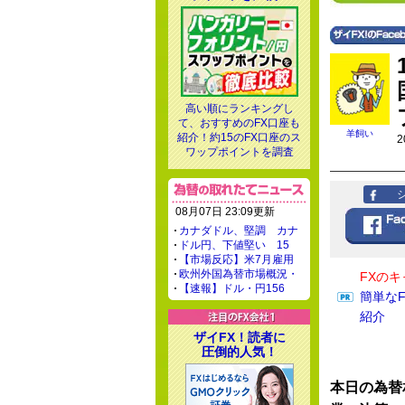
高い順にランキングし
て、おすすめのFX口座も
羊飼い
紹介！約15のFX口座のス
2
ワップポイントを調査
08月07日 23:09更新
カナダドル、堅調 カナ
ドル円、下値堅い 15
【市場反応】米7月雇用
欧州外国為替市場概況・
FXの
【速報】ドル・円156
簡単な
紹介
ザイFX！読者に
圧倒的人気！
本日の為替