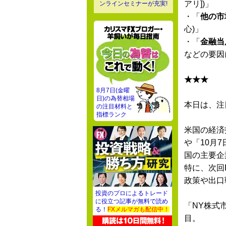
アリ])」
ンラインセミナーが充実!
・「
他の市
心)」
・「
金融当
などの要因
★★★
8月7日(金曜
日)の為替相場
本日は、注
の注目材料と
指標ランク
米国の経済
や「10月
国の主要企
特に、次回
政策や出口
投資のプロによるトレード
に役立つ記事が無料で読め
「NY株式
る！
FXメルマガも配信中！
目。