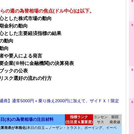
日からの週の為替相場の焦点(ドル中心)は以下。
心とした株式市場の動向
期金利の動向
心とした主要経済指標の結果
の動向
動向
者や要人による発言
要企業(※特に金融機関)の決算発表
ブックの公表
リスク選好の流れの行方
通商】通常5000円＋乗り換え2000円に加えて、ザイＦＸ！限定
！
指標ランク
コンセン
前回
21日(水)の為替相場の注目材料
(注目度＆重要度)
サス
発表値
決算発表が本格化
(本日の目玉→ノーザン・トラスト、ボーイング、イーベ