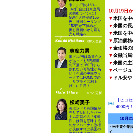
米ドル/円の160～
162円台は日米当局
10月19
の防衛ラインに！
GW介入時安値155
▼
米国を中
円、神田シーリング
▼
米国の長
152円が下値めど、
押し目買いから戻り
▼
米国を中
売り戦略へ
▼
原油価格
08/06更新
▼
金価格の
▼
金融当局
米ドル/円は為替介入
があっても5円程度
▼
米国の主
の下落で160円すら
割れない可能性が高
▼
ベージュ
い！今週の中銀ウィ
▼
ドル安や
ークではFOMCでの
「サプライズ利上
げ」に注目！
07/29更新
【ヒロセ
4000円
英ポンドと英国債が
売りで反応したバー
ナム新首相の「柔軟
10月
性」は何を意味する
のか？バーナム政権
・
米主要企業
が失敗すれば英国の
イ、