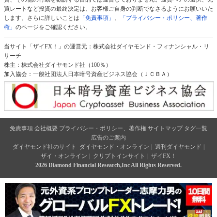
買レートなど投資の最終決定は、お客様ご自身の判断でなさるようにお願いいた
します。さらに詳しいことは
「免責事項」
、
「プライバシー・ポリシー、著作
権」
のページをご確認ください。
当サイト「ザイFX！」の運営元：株式会社ダイヤモンド・フィナンシャル・リ
サーチ
株主：株式会社ダイヤモンド社（100％）
加入協会：一般社団法人日本暗号資産ビジネス協会（ＪＣＢＡ）
免責事項
会社概要
プライバシー・ポリシー、著作権
サイトマップ
タグ一覧
広告のご案内
ダイヤモンド社のサイト
ダイヤモンド・オンライン
|
週刊ダイヤモンド
|
ザイ・オンライン
|
クリプトインサイト
|
ザイFX！
2026 Diamond Financial Research,Inc All Rights Reserved.