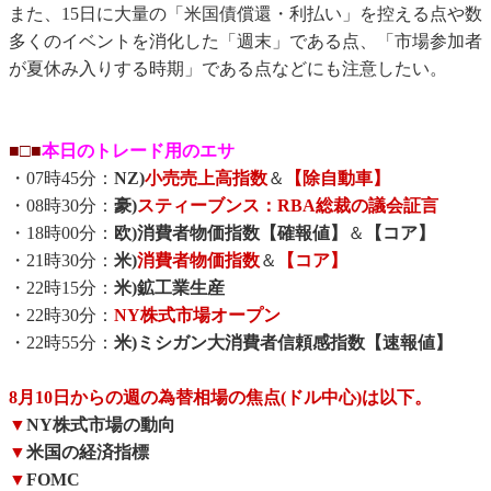
また、15日に大量の「米国債償還・利払い」を控える点や数
多くのイベントを消化した「週末」である点、「市場参加者
が夏休み入りする時期」である点などにも注意したい。
■□■
本日のトレード用のエサ
・07時45分：
NZ)
小売売上高指数
＆
【除自動車】
・08時30分：
豪)
スティーブンス：RBA総裁の議会証言
・18時00分：
欧)消費者物価指数【確報値】
＆
【コア】
・21時30分：
米)
消費者物価指数
＆
【コア】
・22時15分：
米)鉱工業生産
・22時30分：
NY株式市場オープン
・22時55分：
米)ミシガン大消費者信頼感指数【速報値】
8月10日からの週の為替相場の焦点(ドル中心)は以下。
▼
NY株式市場の動向
▼
米国の経済指標
▼
FOMC