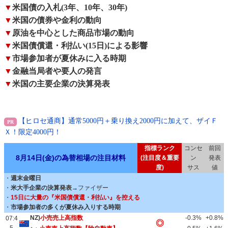
▼
米国債の入札(3年、10年、30年)
▼
米国の債券や金利の動向
▼
原油を中心とした商品市場の動向
▼
米国債償還・利払い(15日)による影響
▼
市場参加者が夏休みに入る時期
▼
金融当局者や要人の発言
▼
米国の主要企業の決算発表
【ヒロセ通商】通常5000円＋乗り換え2000円に加えて、ザイＦ
Ｘ！限定4000円！
指標ランク
コンセ
前回
8月14日(金)の為替相場の注目材料
(注目度＆重要
ン
発表
度)
サス
値
・
週末金曜日
・
米大手企業の決算発表→
ファイザー
・
15日に大量の『米国債償還・利払い』を控える
・
市場参加者の多くが夏休み入りする時期
NZ)
小売売上高指数
-0.3%
+0.8%
07:4
◎