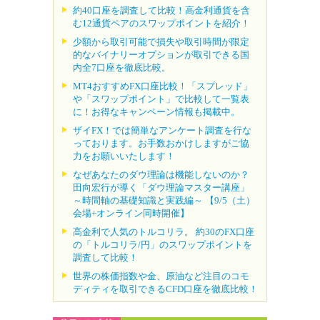
約40口座を調査して比較！高金利通貨を含
む12通貨ペアのスワップポイントを紹介！
少額から取引可能で損失や取引時間が限定
的なバイナリーオプションが取引できる国
内全7口座を徹底比較。
MT4おすすめFX口座比較！「スプレッド」
や「スワップポイント」で比較して一覧表
に！お得なキャンペーン情報も掲載中。
ザイFX！では簡単なアンケート調査を行な
っております。お手数おかけしますがご協
力をお願いいたします！
なぜあなたのダウ理論は機能しないのか？
田向宏行が導く「ダウ理論マスター講座」
～時間軸の基礎知識と実践編～ 【9/5（土）
会場+オンライン同時開催】
高金利で人気のトルコリラ。 約30のFX口座
の「トルコリラ/円」のスワップポイントを
調査して比較！
世界の株価指数や金、原油など注目のコモ
ディティを取引できるCFD口座を徹底比較！