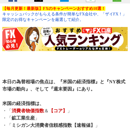
【毎月更新！最新版】FXのキャンペーンおすすめ10選！
キャッシュバックがもらえる条件が簡単なFX会社や、「ザイFX！」
限定のお得なキャンペーンを厳選して紹介。
本日の為替相場の焦点は、『米国の経済指標』と『NY株式
市場の動向』、そして『週末要因』にあり。
米国の経済指標は、
・「
消費者物価指数
＆
【コア】
」
・「
鉱工業生産
」
・「
ミシガン大消費者信頼感指数【速報値】
」