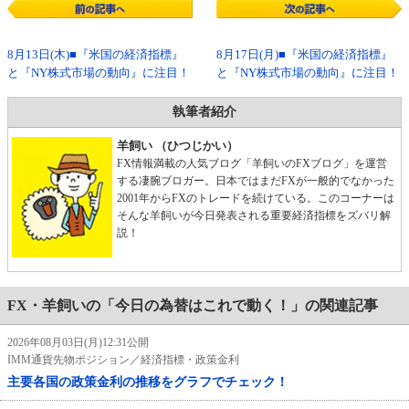
8月13日(木)■『米国の経済指標』
8月17日(月)■『米国の経済指標』
と『NY株式市場の動向』に注目！
と『NY株式市場の動向』に注目！
執筆者紹介
羊飼い （ひつじかい）
FX情報満載の人気ブログ「羊飼いのFXブログ」を運営
する凄腕ブロガー。日本ではまだFXが一般的でなかった
2001年からFXのトレードを続けている。このコーナーは
そんな羊飼いが今日発表される重要経済指標をズバリ解
説！
FX・羊飼いの「今日の為替はこれで動く！」の関連記事
2026年08月03日(月)12:31公開
IMM通貨先物ポジション／経済指標・政策金利
主要各国の政策金利の推移をグラフでチェック！