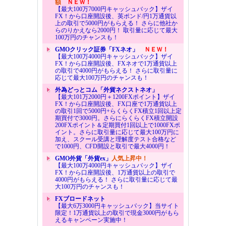
額
ＮＥＷ！
【最大100万7000円キャッシュバック】ザイ
FX！から口座開設後、英ポンド/円1万通貨以
上の取引で5000円がもらえる！ さらに他社か
らのりかえなら2000円！ 取引量に応じて最大
100万円のチャンスも！
GMOクリック証券「FXネオ」
ＮＥＷ！
【最大100万4000円キャッシュバック】ザイ
FX！から口座開設後、FXネオで1万通貨以上
の取引で4000円がもらえる！ さらに取引量に
応じて最大100万円のチャンスも！
外為どっとコム「外貨ネクストネオ」
【最大101万2000円＋1200FXポイント】ザイ
FX！から口座開設後、FX口座で1万通貨以上
の取引1回で5000円+らくらくFX積立1回以上定
期買付で3000円。さらにらくらくFX積立開設
200FXポイント＆定期買付1回以上で1000FXポ
イント。さらに取引量に応じて最大100万円に
加え、スクール受講と理解度テスト合格など
で1000円、CFD開設と取引で最大4000円！
GMO外貨「外貨ex」
人気上昇中！
【最大100万4000円キャッシュバック】ザイ
FX！から口座開設後、1万通貨以上の取引で
4000円がもらえる！ さらに取引量に応じて最
大100万円のチャンスも！
FXブロードネット
【最大6万3000円キャッシュバック】当サイト
限定！1万通貨以上の取引で現金3000円がもら
えるキャンペーン実施中！