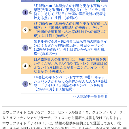
8月6日(木)■『為替介入の影響と更なる実施への
思惑(先週と週明けに実施あり)』と『イラン情
勢』、そして『明日に米国の雇用統計の発表を
控える点』に注目！(羊飼い)
8月7日(金)■『為替介入の影響と更なる実施への
思惑』と『米国の雇用統計の発表』、そして
『米国の金融政策への思惑(利上げへの思惑に注
視)』に注目！(羊飼い)
米ドル/円の160～162円台は日米当局の防衛ライ
ンに！ GW介入時安値155円、神田シーリング
152円が下値めど、押し目買いから戻り売り戦
略へ(西原宏一)
日米協調介入の影響で円は一時的に方向感を失
いそうだが、米ドル/円の円安トレンド継続は変
えない！9月日銀会合がターニングポイントと
なるか？(今井雅人)
FX会社のキャンペーンおすすめ10選！ キャッ
シュバックがもらえる条件がかんたんなFX会社
や、「ザイFX！」限定のキャンペーンを紹介
【2026年8月】(FX情報局)
>>人気記事一覧を見る
当ウェブサイトにおけるデータは、セントラル短資ＦＸ、クォンツ・リサーチ、
ＤＺＨフィナンシャルリサーチ、フィスコから情報の提供を受けております。
本ウェブサイト「ザイFX！」は、情報の提供を目的として運営しており、投
資、その他の行動を勧誘する目的では運営しておりません。通貨ペアの選択、売