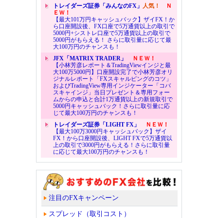
トレイダーズ証券「みんなのFX」
人気！
Ｎ
ＥＷ！
【最大101万円キャッシュバック】ザイFX！か
ら口座開設後、FX口座で5万通貨以上の取引で
5000円+シストレ口座で5万通貨以上の取引で
5000円がもらえる！ さらに取引量に応じて最
大100万円のチャンスも！
JFX「MATRIX TRADER」
ＮＥＷ！
【小林芳彦レポート＆TradingViewインジと最
大100万5000円】口座開設完了で小林芳彦オリ
ジナルレポート「FXスキャルピングのコツ」
およびTradingView専用インジケーター「コバ
スキャインジ」当日プレゼント＆専用フォー
ムからの申込と合計1万通貨以上の新規取引で
5000円キャッシュバック！さらに取引量に応
じて最大100万円のチャンスも！
トレイダーズ証券「LIGHT FX」
ＮＥＷ！
【最大100万3000円キャッシュバック】ザイ
FX！から口座開設後、LIGHT FXで5万通貨以
上の取引で3000円がもらえる！さらに取引量
に応じて最大100万円のチャンスも！
注目のFXキャンペーン
スプレッド（取引コスト）