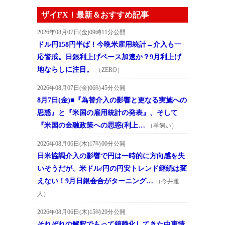
ザイFX！最新＆おすすめ記事
2026年08月07日(金)09時11分公開
ドル円158円半ば！今晩米雇用統計→介入も一
応警戒。日銀利上げペース加速か？9月利上げ
地ならしに注目。
（ZERO）
2026年08月07日(金)06時45分公開
8月7日(金)■『為替介入の影響と更なる実施への
思惑』と『米国の雇用統計の発表』、そして
『米国の金融政策への思惑(利上…
（羊飼い）
2026年08月06日(木)17時00分公開
日米協調介入の影響で円は一時的に方向感を失
いそうだが、米ドル/円の円安トレンド継続は変
えない！9月日銀会合がターニング…
（今井雅
人）
2026年08月06日(木)15時29分公開
それぞれの解釈でもって鎮静化してきた中東情