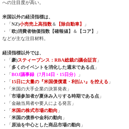
への注目度が高い。
米国以外の経済指標は、
・「
NZ)
小売売上高指数
＆
【除自動車】
」
・「
欧)消費者物価指数【確報値】
＆
【コア】
」
などが主な注目材料。
経済指標以外では、
・「
豪)
スティーブンス：RBA総裁の議会証言
」
・「
多くのイベントを消化した週末である点
」
・「
BOJ議事録（7月14日・15日分）
」
・「
15日に大量の『米国債償還・利払い』を控える
」
・「米国の大手企業の決算発表」
・「
市場参加者が夏休み入りする時期である点
」
・「金融当局者や要人による発言」
・「
米国の株式市場の動向
」
・「
米国の債券や金利の動向
」
・「
原油を中心とした商品市場の動向
」