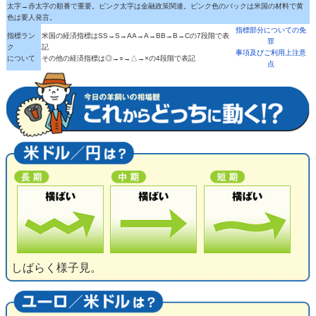
太字→赤太字の順番で重要。ピンク太字は金融政策関連。ピンク色のバックは米国の材料で黄
色は要人発言。
指標部分についての免
指標ラン
米国の経済指標はSS→S→AA→A→BB→B→Cの7段階で表
罪
ク
記
事項及びご利用上注意
について
その他の経済指標は◎→○→△→×の4段階で表記
点
しばらく様子見。