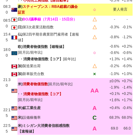
5
↑・
小売売上高指数【除自動車】
-0.5%
+1.6%
08:3
豪)
スティーブンス：RBA総裁の議会
○
要人発言
0
証言
△
日)
BOJ議事録（7月14日・15日分）
-
-
08:5
0
△
日)
第3次産業活動指数
-0.3%
-0.1%
15:4
仏)
第2四半期非農業部門雇用者【速報
△
-0.8%
-1.2%
5
値】
-0.6%
+0.2%
欧)消費者物価指数【確報値】
18:0
○
[前月比/前年比]
-0.6%
-0.6%
0
↑・消費者物価指数【コア】
[前年比]
+1.3%
+1.4%
△
加)
製造業出荷
-0.2%
-6.0%
×
加)
新車販売台数
-1.0%
+1.0%
21:3
±0.0%
+0.7%
米)
消費者物価指数
[前月比/前年比]
0
-1.9%
-1.4%
AA
+0.1%
+0.2%
↑・
消費者物価指数【コア】
[前月比/前年比]
+1.6%
+1.7%
A
米)鉱工業生産
+0.4%
-0.4%
22:1
5
C
米)
設備稼働率
68.3%
68.0%
22:5
米)ミシガン大消費者信頼感指数
A
69.0
66.0
5
【速報値】