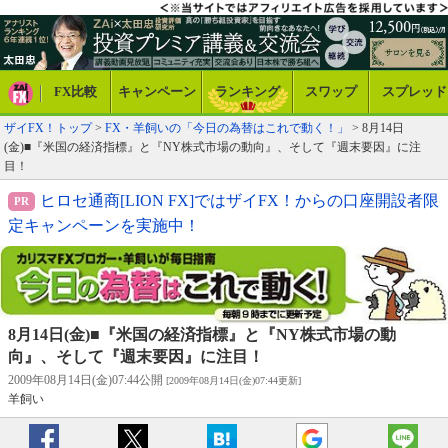
FX比較
キャンペーン
ランキング
スワップ
スプレッド
ザイFX！トップ
>
FX・羊飼いの「今日の為替はこれで動く！」
> 8月14日
(金)■『米国の経済指標』と『NY株式市場の動向』、そして『週末要因』に注
目！
ヒロセ通商[LION FX]ではザイFX！からの口座開設者限
定キャンペーンを実施中！
8月14日(金)■『米国の経済指標』と『NY株式市場の動
向』、そして『週末要因』に注目！
2009年08月14日(金)07:44公開
[2009年08月14日(金)07:44更新]
羊飼い