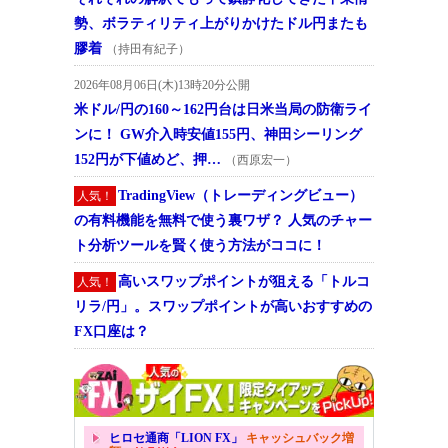
勢、ボラティリティ上がりかけたドル円またも
膠着
（持田有紀子）
2026年08月06日(木)13時20分公開
米ドル/円の160～162円台は日米当局の防衛ライ
ンに！ GW介入時安値155円、神田シーリング
152円が下値めど、押…
（西原宏一）
TradingView（トレーディングビュー）
人気！
の有料機能を無料で使う裏ワザ？ 人気のチャー
ト分析ツールを賢く使う方法がココに！
高いスワップポイントが狙える「トルコ
人気！
リラ/円」。スワップポイントが高いおすすめの
FX口座は？
ヒロセ通商「LION FX」
キャッシュバック増