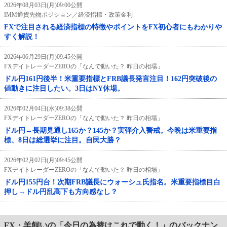
2026年08月03日(月)09:00公開
IMM通貨先物ポジション／経済指標・政策金利
FXで注目される経済指標の特徴やポイントをFX初心者にもわかりや
すく解説！
2026年06月29日(月)09:45公開
FXデイトレーダーZEROの「なんで動いた？ 昨日の相場」
ドル円161円後半！米重要指標とFRB議長発言注目！162円突破後の
値動きに注目したい。3日はNY休場。
2026年02月04日(水)09:38公開
FXデイトレーダーZEROの「なんで動いた？ 昨日の相場」
ドル円→長期見通し165か？145か？実弾介入警戒。今晩は米重要指
標、8日は総選挙に注目。自民大勝？
2026年02月02日(月)09:45公開
FXデイトレーダーZEROの「なんで動いた？ 昨日の相場」
ドル円155円台！次期FRB議長にウォーシュ氏指名。米重要指標目白
押し→ドル円乱高下も方向感なし？
FX・羊飼いの「今日の為替はこれで動く！」のバックナン