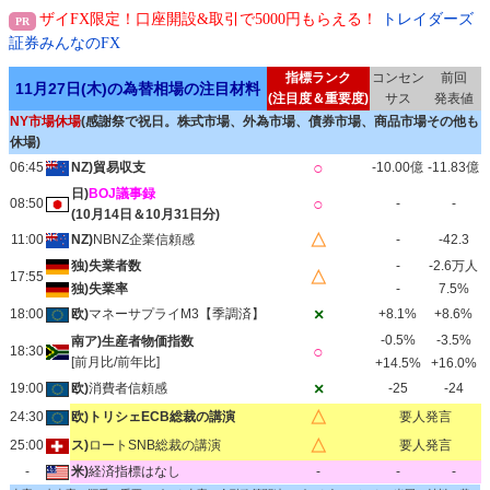
ザイFX限定！口座開設&取引で5000円もらえる！
トレイダーズ
証券みんなのFX
指標ランク
コンセン
前回
11月27日(木)の為替相場の注目材料
(注目度＆重要度)
サス
発表値
NY市場休場
(感謝祭で祝日。株式市場、外為市場、債券市場、商品市場その他も
休場)
○
06:45
NZ)貿易収支
-10.00億
-11.83億
日)
BOJ議事録
○
08:50
-
-
(10月14日＆10月31日分)
△
11:00
NZ)
NBNZ企業信頼感
-
-42.3
独)失業者数
-
-2.6万人
△
17:55
独)失業率
-
7.5%
×
18:00
欧)
マネーサプライM3【季調済】
+8.1%
+8.6%
-0.5%
-3.5%
南ア)生産者物価指数
○
18:30
[前月比/前年比]
+14.5%
+16.0%
×
19:00
欧)
消費者信頼感
-25
-24
△
24:30
欧)トリシェECB総裁の講演
要人発言
△
25:00
ス)
ロートSNB総裁の講演
要人発言
-
米)
経済指標はなし
-
-
-