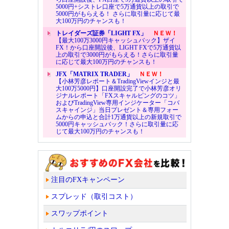
5000円+シストレ口座で5万通貨以上の取引で
5000円がもらえる！ さらに取引量に応じて最
大100万円のチャンスも！
トレイダーズ証券「LIGHT FX」
ＮＥＷ！
【最大100万3000円キャッシュバック】ザイ
FX！から口座開設後、LIGHT FXで5万通貨以
上の取引で3000円がもらえる！さらに取引量
に応じて最大100万円のチャンスも！
JFX「MATRIX TRADER」
ＮＥＷ！
【小林芳彦レポート＆TradingViewインジと最
大100万5000円】口座開設完了で小林芳彦オリ
ジナルレポート「FXスキャルピングのコツ」
およびTradingView専用インジケーター「コバ
スキャインジ」当日プレゼント＆専用フォー
ムからの申込と合計1万通貨以上の新規取引で
5000円キャッシュバック！さらに取引量に応
じて最大100万円のチャンスも！
注目のFXキャンペーン
スプレッド（取引コスト）
スワップポイント