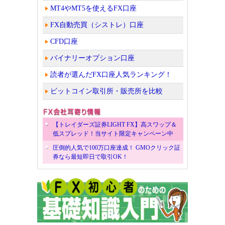
MT4やMT5を使えるFX口座
FX自動売買（シストレ）口座
CFD口座
バイナリーオプション口座
読者が選んだFX口座人気ランキング！
ビットコイン取引所・販売所を比較
【トレイダーズ証券LIGHT FX】高スワップ＆
低スプレッド！当サイト限定キャンペーン中
圧倒的人気で100万口座達成！ GMOクリック証
券なら最短即日で取引OK！