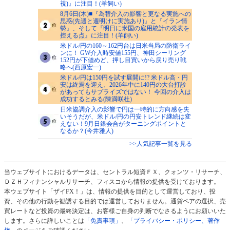
視)』に注目！(羊飼い)
8月6日(木)■『為替介入の影響と更なる実施への
思惑(先週と週明けに実施あり)』と『イラン情
勢』、そして『明日に米国の雇用統計の発表を
控える点』に注目！(羊飼い)
米ドル/円の160～162円台は日米当局の防衛ライ
ンに！ GW介入時安値155円、神田シーリング
152円が下値めど、押し目買いから戻り売り戦
略へ(西原宏一)
米ドル/円は150円を試す展開に!? 米ドル高・円
安は終焉を迎え、2026年中に140円の大台打診
があってもサプライズではない！ 今回の介入は
成功するとみる(陳満咲杜)
日米協調介入の影響で円は一時的に方向感を失
いそうだが、米ドル/円の円安トレンド継続は変
えない！9月日銀会合がターニングポイントと
なるか？(今井雅人)
>>人気記事一覧を見る
当ウェブサイトにおけるデータは、セントラル短資ＦＸ、クォンツ・リサーチ、
ＤＺＨフィナンシャルリサーチ、フィスコから情報の提供を受けております。
本ウェブサイト「ザイFX！」は、情報の提供を目的として運営しており、投
資、その他の行動を勧誘する目的では運営しておりません。通貨ペアの選択、売
買レートなど投資の最終決定は、お客様ご自身の判断でなさるようにお願いいた
します。さらに詳しいことは
「免責事項」
、
「プライバシー・ポリシー、著作