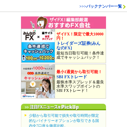
>>>バックナンバー一覧
ザイFX！限定で最大10000
円！
トレイダーズ証券[みん
なのFX]
最短当日取引可能！条件達
成でキャッシュバック！
最小1通貨から取引可能！
SBI FXトレード
最狭水準スプレッド＆最良
水準スワップポイントの
SBI FXトレード！
少額から取引可能で損失や取引時間が限定
的なバイナリーオプションが取引できる国
内全7口座を徹底比較。