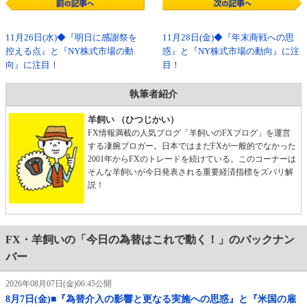
11月26日(水)◆『明日に感謝祭を
11月28日(金)◆『年末商戦への思
控える点』と『NY株式市場の動
惑』と『NY株式市場の動向』に注
向』に注目！
目！
執筆者紹介
羊飼い （ひつじかい）
FX情報満載の人気ブログ「羊飼いのFXブログ」を運営
する凄腕ブロガー。日本ではまだFXが一般的でなかった
2001年からFXのトレードを続けている。このコーナーは
そんな羊飼いが今日発表される重要経済指標をズバリ解
説！
FX・羊飼いの「今日の為替はこれで動く！」のバックナン
バー
2026年08月07日(金)06:45公開
8月7日(金)■『為替介入の影響と更なる実施への思惑』と『米国の雇