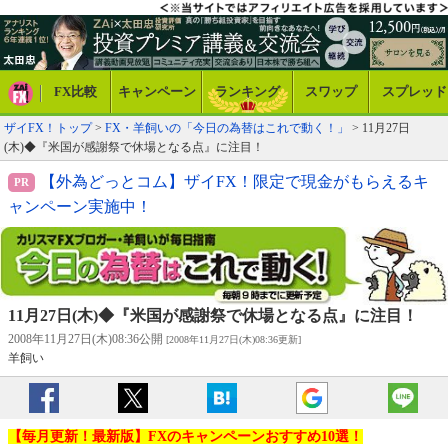
FX比較
キャンペーン
ランキング
スワップ
スプレッド
ザイFX！トップ
>
FX・羊飼いの「今日の為替はこれで動く！」
> 11月27日
(木)◆『米国が感謝祭で休場となる点』に注目！
【外為どっとコム】ザイFX！限定で現金がもらえるキ
ャンペーン実施中！
11月27日(木)◆『米国が感謝祭で休場となる点』に注目！
2008年11月27日(木)08:36公開
[2008年11月27日(木)08:36更新]
羊飼い
【毎月更新！最新版】FXのキャンペーンおすすめ10選！