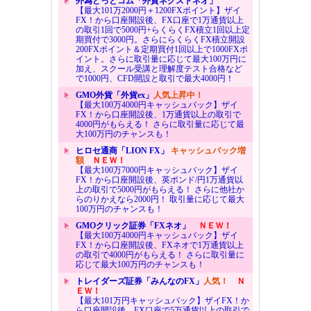
外為どっとコム「外貨ネクストネオ」
【最大101万2000円＋1200FXポイント】ザイ
FX！から口座開設後、FX口座で1万通貨以上
の取引1回で5000円+らくらくFX積立1回以上定
期買付で3000円。さらにらくらくFX積立開設
200FXポイント＆定期買付1回以上で1000FXポ
イント。さらに取引量に応じて最大100万円に
加え、スクール受講と理解度テスト合格など
で1000円、CFD開設と取引で最大4000円！
GMO外貨「外貨ex」
人気上昇中！
【最大100万4000円キャッシュバック】ザイ
FX！から口座開設後、1万通貨以上の取引で
4000円がもらえる！ さらに取引量に応じて最
大100万円のチャンスも！
ヒロセ通商「LION FX」
キャッシュバック増
額
ＮＥＷ！
【最大100万7000円キャッシュバック】ザイ
FX！から口座開設後、英ポンド/円1万通貨以
上の取引で5000円がもらえる！ さらに他社か
らのりかえなら2000円！ 取引量に応じて最大
100万円のチャンスも！
GMOクリック証券「FXネオ」
ＮＥＷ！
【最大100万4000円キャッシュバック】ザイ
FX！から口座開設後、FXネオで1万通貨以上
の取引で4000円がもらえる！ さらに取引量に
応じて最大100万円のチャンスも！
トレイダーズ証券「みんなのFX」
人気！
Ｎ
ＥＷ！
【最大101万円キャッシュバック】ザイFX！か
ら口座開設後、FX口座で5万通貨以上の取引で