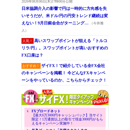
2026年08月06日(木)17時00分公開
日米協調介入の影響で円は一時的に方向感を失
いそうだが、米ドル/円の円安トレンド継続は変
えない！9月日銀会合がターニング…
（今井雅
人）
高いスワップポイントが狙える「トルコ
人気！
リラ/円」。スワップポイントが高いおすすめの
FX口座は？
ザイFX！で紹介している全FX会社
おすすめ！
のキャンペーンを掲載！ 今どんなFXキャンペ
ーンをやっているのか、こちらからチェック！
FXブロードネット
【最大6万3000円キャッシュバック】当サイト
限定！1万通貨以上の取引で現金3000円がもら
えるキャンペーン実施中！