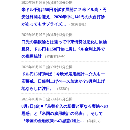
2026年08月07日(金)18時09分公開
米ドル/円は150円を試す展開に!? 米ドル高・円
安は終焉を迎え、2026年中に140円の大台打診
があってもサプライズ…
（陳満咲杜）
2026年08月07日(金)15時43分公開
口先の楽観論とは違って中東情勢は悪化し原油
反発、ドル円も158円台に戻しドル金利上昇で
の雇用統計
（持田有紀子）
2026年08月07日(金)09時11分公開
ドル円158円半ば！今晩米雇用統計→介入も一
応警戒。日銀利上げペース加速か？9月利上げ
地ならしに注目。
（ZERO）
2026年08月07日(金)06時45分公開
8月7日(金)■『為替介入の影響と更なる実施への
思惑』と『米国の雇用統計の発表』、そして
『米国の金融政策への思惑(利上…
（羊飼い）