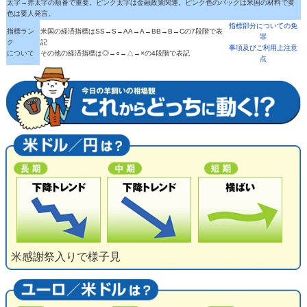
太字→赤太字の順番で重要。ピンク太字は金融政策関連。ピンク色のバックは米国の材料で黄
色は要人発言。
指標部分についての免
指標ラン
米国の経済指標はSS→S→AA→A→BB→B→Cの7段階で表
罪
ク
記
事項及びご利用上注意
について
その他の経済指標は◎→○→△→×の4段階で表記
点
米感謝祭入りで様子見