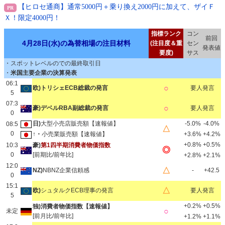
【ヒロセ通商】通常5000円＋乗り換え2000円に加えて、ザイＦ
Ｘ！限定4000円！
指標ランク
コン
前回
4月28日(水)の為替相場の注目材料
(注目度＆重
セン
発表値
要度)
サス
・スポットレベルのでの最終取引日
・
米国主要企業の決算発表
06:1
○
欧)トリシェECB総裁の発言
要人発言
5
07:3
○
豪)デベルRBA副総裁の発言
要人発言
0
日)
大型小売店販売額【速報値】
-5.0%
-4.0%
08:5
△
0
↑・
小売業販売額【速報値】
+3.6%
+4.2%
+0.8%
+0.5%
10:3
豪)
第1四半期消費者物価指数
◎
0
[前期比/前年比]
+2.8%
+2.1%
12:0
△
NZ)
NBNZ企業信頼感
-
+42.5
0
15:1
△
欧)
シュタルクECB理事の発言
要人発言
5
+0.2%
+0.5%
独)消費者物価指数【速報値】
○
未定
[前月比/前年比]
+1.2%
+1.1%