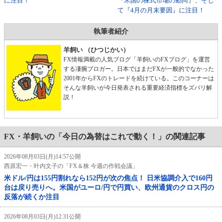
に注目！
『米国の株式市場の動向』、そし
て『4月の月末要因』に注目！
執筆者紹介
羊飼い （ひつじかい）
FX情報満載の人気ブログ「羊飼いのFXブログ」を運営
する凄腕ブロガー。日本ではまだFXが一般的でなかった
2001年からFXのトレードを続けている。このコーナーは
そんな羊飼いが今日発表される重要経済指標をズバリ解
説！
FX・羊飼いの「今日の為替はこれで動く！」の関連記事
2026年08月03日(月)14:57公開
西原宏一・叶内文子の「FX＆株 今週の作戦会議」
米ドル/円は155円割れなら152円が次の焦点！ 日米協調介入で160円
台は戻り売りへ。米国がユーロ/円で円買い、欧州通貨のクロス円の
反落が続くか注目
2026年08月03日(月)12:31公開