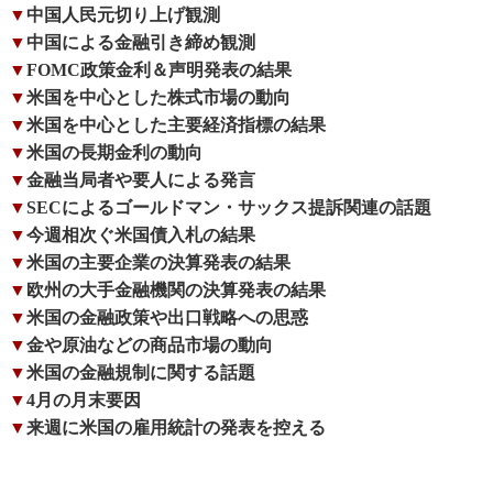
▼
中国人民元切り上げ観測
▼
中国による金融引き締め観測
▼
FOMC政策金利＆声明発表の結果
▼
米国を中心とした株式市場の動向
▼
米国を中心とした主要経済指標の結果
▼
米国の長期金利の動向
▼
金融当局者や要人による発言
▼
SECによるゴールドマン・サックス提訴関連の話題
▼
今週相次ぐ米国債入札の結果
▼
米国の主要企業の決算発表の結果
▼
欧州の大手金融機関の決算発表の結果
▼
米国の金融政策や出口戦略への思惑
▼
金や原油などの商品市場の動向
▼
米国の金融規制に関する話題
▼
4月の月末要因
▼
来週に米国の雇用統計の発表を控える