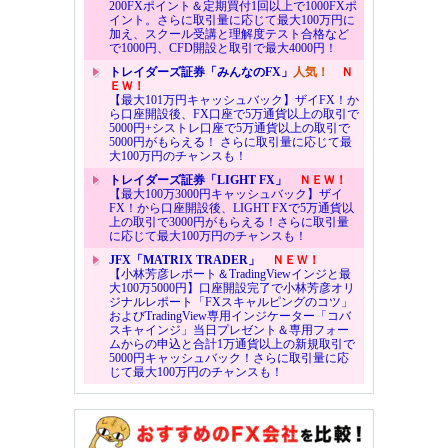
200FXポイント＆定期買付1回以上で1000FXポ
イント。さらに取引量に応じて最大100万円に
加え、スクール受講と理解度テスト合格など
で1000円、CFD開設と取引で最大4000円！
トレイダーズ証券「みんなのFX」
人気！
Ｎ
ＥＷ！
【最大101万円キャッシュバック】ザイFX！か
ら口座開設後、FX口座で5万通貨以上の取引で
5000円+シストレ口座で5万通貨以上の取引で
5000円がもらえる！ さらに取引量に応じて最
大100万円のチャンスも！
トレイダーズ証券「LIGHT FX」
ＮＥＷ！
【最大100万3000円キャッシュバック】ザイ
FX！から口座開設後、LIGHT FXで5万通貨以
上の取引で3000円がもらえる！さらに取引量
に応じて最大100万円のチャンスも！
JFX「MATRIX TRADER」
ＮＥＷ！
【小林芳彦レポート＆TradingViewインジと最
大100万5000円】口座開設完了で小林芳彦オリ
ジナルレポート「FXスキャルピングのコツ」
およびTradingView専用インジケーター「コバ
スキャインジ」当日プレゼント＆専用フォー
ムからの申込と合計1万通貨以上の新規取引で
5000円キャッシュバック！さらに取引量に応
じて最大100万円のチャンスも！