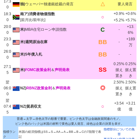
17:3
△
独)
ウェーバー独連銀総裁の発言
要人発言
0
+0.9%
+0.6%
18:3
南ア)消費者物価指数
○
0
[前月比/前年比]
+5.2%
+5.7%
20:0
+13.
C
米)
MBA住宅ローン申請指数
-
0
6%
23:3
+189
BB
米)週間原油在庫
-
0
万
26:0
BB
米)5年債入札
-
-
0
0.25%
0.25%
27:1
SS
米)
FOMC政策金利
＆
声明発表
据え
据え置
5
置き
き
翌
2.50%
2.50%
◎
06:0
NZ)
RBNZ政策金利
＆
声明発表
据え
据え置
0
置き
き
翌
+3.54
+3.21
○
07:4
NZ)貿易収支
億
億
5
普通→太字→赤色太字の順番で重要。ピンク色太字は金融政策関連のモノ。
ピンク色のバックは米国の材料で黄色は要人発言、緑色は企業の決算を表す。
指標部分についての免
指標ラン
米国の経済指標はSS→S→AA→A→BB→B→Cの7段階で表
罪
ク
記