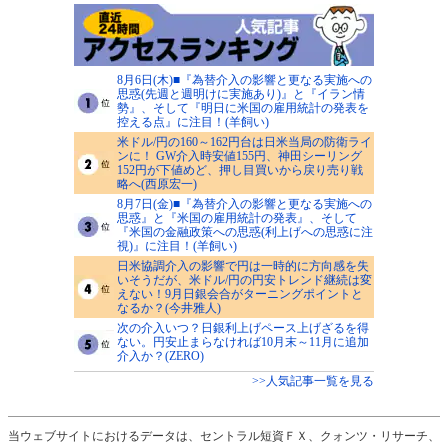
8月6日(木)■『為替介入の影響と更なる実施への
思惑(先週と週明けに実施あり)』と『イラン情
勢』、そして『明日に米国の雇用統計の発表を
控える点』に注目！(羊飼い)
米ドル/円の160～162円台は日米当局の防衛ライ
ンに！ GW介入時安値155円、神田シーリング
152円が下値めど、押し目買いから戻り売り戦
略へ(西原宏一)
8月7日(金)■『為替介入の影響と更なる実施への
思惑』と『米国の雇用統計の発表』、そして
『米国の金融政策への思惑(利上げへの思惑に注
視)』に注目！(羊飼い)
日米協調介入の影響で円は一時的に方向感を失
いそうだが、米ドル/円の円安トレンド継続は変
えない！9月日銀会合がターニングポイントと
なるか？(今井雅人)
次の介入いつ？日銀利上げペース上げざるを得
ない。円安止まらなければ10月末～11月に追加
介入か？(ZERO)
>>人気記事一覧を見る
当ウェブサイトにおけるデータは、セントラル短資ＦＸ、クォンツ・リサーチ、