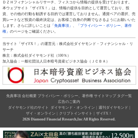
ＤＺＨフィナンシャルリサーチ、フィスコから情報の提供を受けております。
本ウェブサイト「ザイFX！」は、情報の提供を目的として運営しており、投
資、その他の行動を勧誘する目的では運営しておりません。通貨ペアの選択、売
買レートなど投資の最終決定は、お客様ご自身の判断でなさるようにお願いいた
します。さらに詳しいことは
「免責事項」
、
「プライバシー・ポリシー、著作
権」
のページをご確認ください。
当サイト「ザイFX！」の運営元：株式会社ダイヤモンド・フィナンシャル・リ
サーチ
株主：株式会社ダイヤモンド社（100％）
加入協会：一般社団法人日本暗号資産ビジネス協会（ＪＣＢＡ）
免責事項
会社概要
プライバシー・ポリシー、著作権
サイトマップ
タグ一覧
広告のご案内
ダイヤモンド社のサイト
ダイヤモンド・オンライン
|
週刊ダイヤモンド
|
ザイ・オンライン
|
クリプトインサイト
|
ザイFX！
2026 Diamond Financial Research,Inc All Rights Reserved.