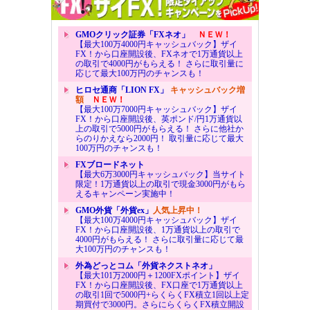
GMOクリック証券「FXネオ」
ＮＥＷ！
【最大100万4000円キャッシュバック】ザイ
FX！から口座開設後、FXネオで1万通貨以上
の取引で4000円がもらえる！ さらに取引量に
応じて最大100万円のチャンスも！
ヒロセ通商「LION FX」
キャッシュバック増
額
ＮＥＷ！
【最大100万7000円キャッシュバック】ザイ
FX！から口座開設後、英ポンド/円1万通貨以
上の取引で5000円がもらえる！ さらに他社か
らのりかえなら2000円！ 取引量に応じて最大
100万円のチャンスも！
FXブロードネット
【最大6万3000円キャッシュバック】当サイト
限定！1万通貨以上の取引で現金3000円がもら
えるキャンペーン実施中！
GMO外貨「外貨ex」
人気上昇中！
【最大100万4000円キャッシュバック】ザイ
FX！から口座開設後、1万通貨以上の取引で
4000円がもらえる！ さらに取引量に応じて最
大100万円のチャンスも！
外為どっとコム「外貨ネクストネオ」
【最大101万2000円＋1200FXポイント】ザイ
FX！から口座開設後、FX口座で1万通貨以上
の取引1回で5000円+らくらくFX積立1回以上定
期買付で3000円。さらにらくらくFX積立開設