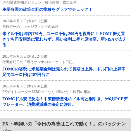
IMM通貨先物ポジション／経済指標・政策金利
主要各国の政策金利の推移をグラフでチェック！
2026年07月30日(木)16:17公開
西原宏一の「ヘッジファンドの思惑」
米ドル/円は年内170円、ユーロ/円は200円を視野に！ FOMC据え置
きでも円安構造は変わらず、悪い金利上昇と原油高、新NISAが支え
る
2026年07月30日(木)15:24公開
持田有紀子の「戦うオンナのマーケット日記」
FOMCの姿勢に米短期金利は売られて長期は上昇、ドル円の上昇不
足でユーロ円は187円台に
2026年07月30日(木)09:44公開
FXデイトレーダーZEROの「なんで動いた？ 昨日の相場」
FOMCドル安で反応！中東情勢悪化のドル高と綱引き。米6月PCEデ
フレーター、消費税減税の決定に注目。
FX・羊飼いの「今日の為替はこれで動く！」のバックナン