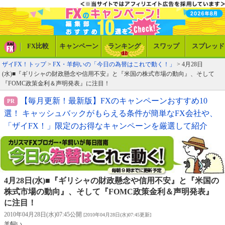
FX比較
キャンペーン
ランキング
スワップ
スプレッド
ザイFX！トップ
>
FX・羊飼いの「今日の為替はこれで動く！」
> 4月28日
(水)■『ギリシャの財政懸念や信用不安』と『米国の株式市場の動向』、そして
『FOMC政策金利＆声明発表』に注目！
【毎月更新！最新版】FXのキャンペーンおすすめ10
選！ キャッシュバックがもらえる条件が簡単なFX会社や、
「ザイFX！」限定のお得なキャンペーンを厳選して紹介
4月28日(水)■『ギリシャの財政懸念や信用不安』と『米国の
株式市場の動向』、そして『FOMC政策金利＆声明発表』
に注目！
2010年04月28日(水)07:45公開
[2010年04月28日(水)07:45更新]
羊飼い