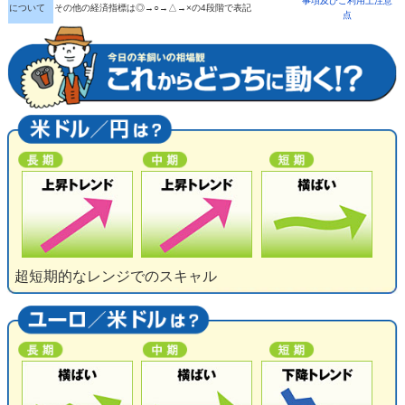
事項及びご利用上注意
について
その他の経済指標は◎→○→△→×の4段階で表記
点
超短期的なレンジでのスキャル