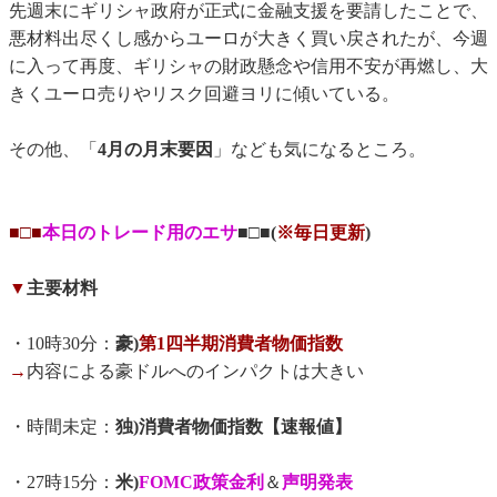
先週末にギリシャ政府が正式に金融支援を要請したことで、
悪材料出尽くし感からユーロが大きく買い戻されたが、今週
に入って再度、ギリシャの財政懸念や信用不安が再燃し、大
きくユーロ売りやリスク回避ヨリに傾いている。
その他、「
4月の月末要因
」なども気になるところ。
■□■
本日のトレード用のエサ
■□■(
※毎日更新
)
▼
主要材料
・10時30分：
豪)
第1四半期消費者物価指数
→
内容による豪ドルへのインパクトは大きい
・時間未定：
独)消費者物価指数【速報値】
・27時15分：
米)
FOMC政策金利
＆
声明発表