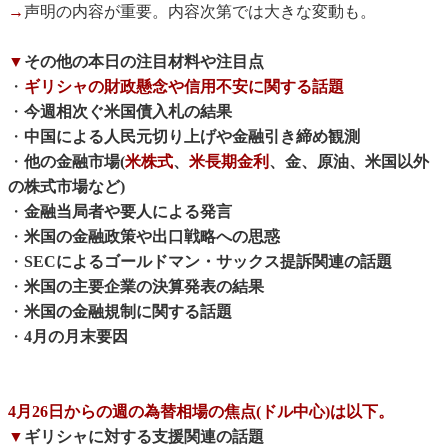
→
声明の内容が重要。内容次第では大きな変動も。
▼
その他の本日の注目材料や注目点
・
ギリシャの財政懸念や信用不安に関する話題
・
今週相次ぐ米国債入札の結果
・
中国による人民元切り上げや金融引き締め観測
・
他の金融市場(
米株式
、
米長期金利
、金、原油、米国以外
の株式市場など)
・
金融当局者や要人による発言
・
米国の金融政策や出口戦略への思惑
・
SECによるゴールドマン・サックス提訴関連の話題
・
米国の主要企業の決算発表の結果
・
米国の金融規制に関する話題
・
4月の月末要因
4月26日からの週の為替相場の焦点(ドル中心)は以下。
▼
ギリシャに対する支援関連の話題