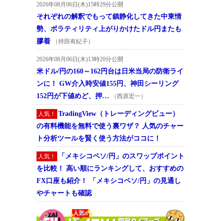
2026年08月06日(木)15時29分公開
それぞれの解釈でもって鎮静化してきた中東情
勢、ボラティリティ上がりかけたドル円またも
膠着
（持田有紀子）
2026年08月06日(木)13時20分公開
米ドル/円の160～162円台は日米当局の防衛ライ
ンに！ GW介入時安値155円、神田シーリング
152円が下値めど、押…
（西原宏一）
TradingView（トレーディングビュー）
人気！
の有料機能を無料で使う裏ワザ？ 人気のチャー
ト分析ツールを賢く使う方法がココに！
「メキシコペソ/円」のスワップポイント
人気！
を比較！ 高い順にランキングして、おすすめの
FX口座も紹介！ 「メキシコペソ/円」の見通し
やチャートも確認