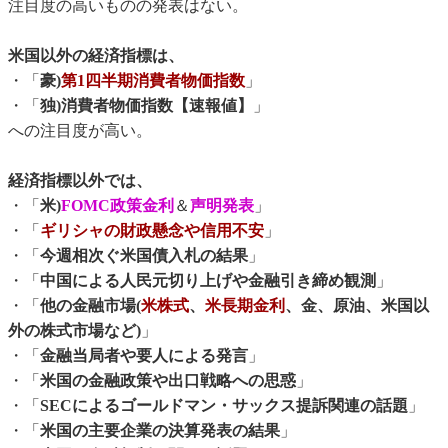
注目度の高いものの発表はない。
米国以外の経済指標は、
・「
豪)
第1四半期消費者物価指数
」
・「
独)消費者物価指数【速報値】
」
への注目度が高い。
経済指標以外では、
・「
米)
FOMC政策金利
＆
声明発表
」
・「
ギリシャの財政懸念や信用不安
」
・「
今週相次ぐ米国債入札の結果
」
・「
中国による人民元切り上げや金融引き締め観測
」
・「
他の金融市場(
米株式
、
米長期金利
、金、原油、米国以
外の株式市場など)
」
・「
金融当局者や要人による発言
」
・「
米国の金融政策や出口戦略への思惑
」
・「
SECによるゴールドマン・サックス提訴関連の話題
」
・「
米国の主要企業の決算発表の結果
」