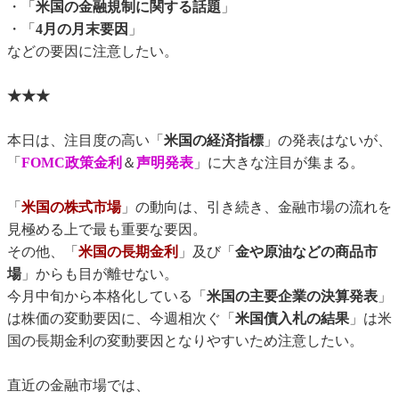
・「
米国の金融規制に関する話題
」
・「
4月の月末要因
」
などの要因に注意したい。
★★★
本日は、注目度の高い「
米国の経済指標
」の発表はないが、
「
FOMC政策金利
＆
声明発表
」に大きな注目が集まる。
「
米国の株式市場
」の動向は、引き続き、金融市場の流れを
見極める上で最も重要な要因。
その他、「
米国の長期金利
」及び「
金や原油などの商品市
場
」からも目が離せない。
今月中旬から本格化している「
米国の主要企業の決算発表
」
は株価の変動要因に、今週相次ぐ「
米国債入札の結果
」は米
国の長期金利の変動要因となりやすいため注意したい。
直近の金融市場では、