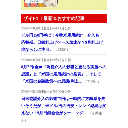
ザイFX！最新＆おすすめ記事
2026年08月07日(金)09時11分公開
ドル円158円半ば！今晩米雇用統計→介入も一
応警戒。日銀利上げペース加速か？9月利上げ
地ならしに注目。
（ZERO）
2026年08月07日(金)06時45分公開
8月7日(金)■『為替介入の影響と更なる実施への
思惑』と『米国の雇用統計の発表』、そして
『米国の金融政策への思惑(利上…
（羊飼い）
2026年08月06日(木)17時00分公開
日米協調介入の影響で円は一時的に方向感を失
いそうだが、米ドル/円の円安トレンド継続は変
えない！9月日銀会合がターニング…
（今井雅
人）