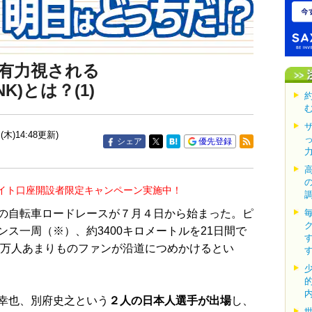
有力視される
K)とは？(1)
(木)14:48更新)
シェア
優先登録
イト口座開設者限定キャンペーン実施中！
の自転車ロードレースが７月４日から始まった。ピ
ス一周（※）、約3400キロメートルを21日間で
0万人あまりものファンが沿道につめかけるとい
幸也、別府史之という
２人の日本人選手が出場
し、