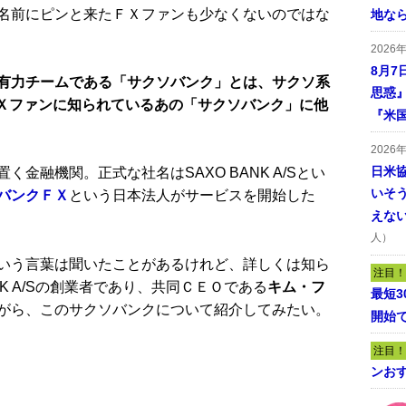
名前にピンと来たＦＸファンも少なくないのではな
地な
2026
8月7
有力チームである「サクソバンク」とは、サクソ系
思惑
ＦＸファンに知られているあの「サクソバンク」に他
『米
2026
日米
融機関。正式な社名はSAXO BANK A/Sとい
いそ
バンクＦＸ
という日本法人がサービスを開始した
えな
。
人）
いう言葉は聞いたことがあるけれど、詳しくは知ら
注目！
NK A/Sの創業者であり、共同ＣＥＯである
キム・フ
最短
がら、このサクソバンクについて紹介してみたい。
開始
注目！
ンおす