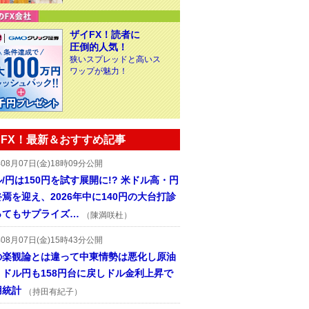
ザイFX！読者に
圧倒的人気！
狭いスプレッドと高いス
ワップが魅力！
FX！最新＆おすすめ記事
年08月07日(金)18時09分公開
/円は150円を試す展開に!? 米ドル高・円
焉を迎え、2026年中に140円の大台打診
ってもサプライズ…
（陳満咲杜）
年08月07日(金)15時43分公開
の楽観論とは違って中東情勢は悪化し原油
、ドル円も158円台に戻しドル金利上昇で
用統計
（持田有紀子）