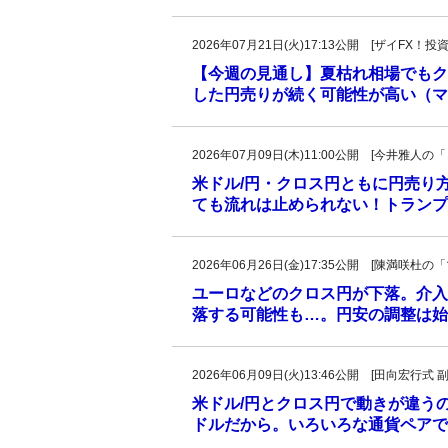
2026年07月21日(火)17:13公開 [ザイFX
【今週の見通し】夏枯れ相場でもク
した円売りが続く可能性が高い（マ
2026年07月09日(木)11:00公開 [今井雅
米ドル/円・クロス円ともに円売り
ても流れは止められない！トランプ
2026年06月26日(金)17:35公開 [陳満咲
ユーロなどのクロス円が下落。介入
落する可能性も…。円安の調整は始
2026年06月09日(火)13:46公開 [田向宏行式 
米ドル/円とクロス円で動きが違う
ドルだから。いろいろな通貨ペアで