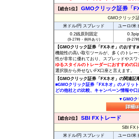
GMOクリック証券「F
【総合1位】
GMOクリック
米ドル/円 スプレッド
ユーロ/米
0.2銭原則固定
0.3p
(9-27時・例外あり)
(9-2
【GMOクリック証券「FXネオ」のおすす
機能性の高い取引ツールが、多くのトレー
性が非常に優れており、スプレッドやスワ
ゆるスタイルのトレーダーにおすすめの口
選択肢から外せないFX口座と言えます。
【GMOクリック証券「FXネオ」の関連記
■GMOクリック証券「FXネオ」のメリッ
どの他社との比較、キャンペーン情報や口
▼GMOク
SBI FXトレード
【総合2位】
SBI 
米ドル/円 スプレッド
ユーロ/米