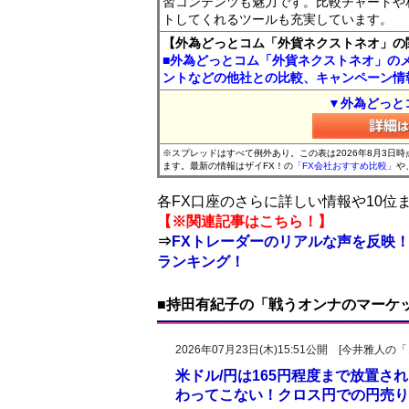
習コンテンツも魅力です。比較チャートや
トしてくれるツールも充実しています。
【外為どっとコム「外貨ネクストネオ」の
■外為どっとコム「外貨ネクストネオ」の
ントなどの他社との比較、キャンペーン情
▼外為どっと
※スプレッドはすべて例外あり。この表は2026年8月3日
ます。最新の情報はザイFX！の
「FX会社おすすめ比較」
や
各FX口座のさらに詳しい情報や10
【※関連記事はこちら！】
⇒
FXトレーダーのリアルな声を反映！
ランキング！
■持田有紀子の「戦うオンナのマーケ
2026年07月23日(木)15:51公開 [今井雅
米ドル/円は165円程度まで放置
わってこない！クロス円での円売り