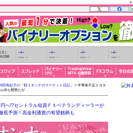
日（土）
--/--
--/--
--/--
--/--
分23秒
--.--
--
--.--
--
--.--
--
--.--
--
持田有紀子の「戦うオンナのマーケット日記」
> 半導体不足トヨタ
ル待ち態勢だが
4円へ!?セントラル短資ＦＸベテランディーラーが
を徹底予測！高金利通貨の有望銘柄も