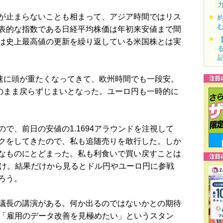
が止まらないことも相まって、アジア時間ではリス
表的な指数である日経平均株価は年初来安値まで間
は史上最高値の更新を繰り返している米国株とは実
速に頭が重たくなってきて、欧州時間でも一段安。
そのまま戻らずじまいとなった。ユーロ円も一時的に
、前日の安値の1.1694アラウンドを注視して
クをしてきたので、私も追随売りを敢行した。しか
なものにとどまった。私も利食いで買い戻すことは
だけ。結果だけから見るとドル円やユーロ円に参戦
ろう。
議長の講演がある。何か出るのではないかとの期待
て「雇用のデータ改善を見極めたい」というスタン