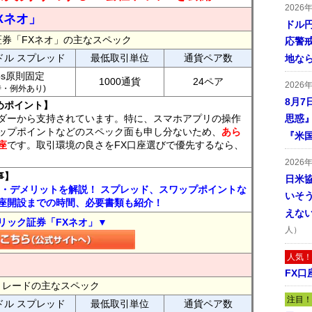
2026
Xネオ」
ドル
証券「FXネオ」の主なスペック
応警
ドル スプレッド
最低取引単位
通貨ペア数
地な
ips原則固定
1000通貨
24ペア
2026
7時・例外あり)
8月7
めポイント】
ダーから支持されています。特に、スマホアプリの操作
思惑
ップポイントなどのスペック面も申し分ないため、
あら
『米
座
です。取引環境の良さをFX口座選びで優先するなら、
2026
事】
日米
ト・デメリットを解説！ スプレッド、スワップポイントな
いそ
座開設までの時間、必要書類も紹介！
えな
リック証券「FXネオ」▼
人）
人気！
FX口
FXトレードの主なスペック
注目！
ドル スプレッド
最低取引単位
通貨ペア数