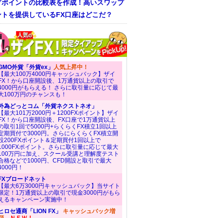
プポイントの比較表を作成！高いスワップ
ントを提供しているFX口座はどこだ？
GMO外貨「外貨ex」
人気上昇中！
【最大100万4000円キャッシュバック】ザイ
FX！から口座開設後、1万通貨以上の取引で
4000円がもらえる！ さらに取引量に応じて最
大100万円のチャンスも！
外為どっとコム「外貨ネクストネオ」
【最大101万2000円＋1200FXポイント】ザイ
FX！から口座開設後、FX口座で1万通貨以上
の取引1回で5000円+らくらくFX積立1回以上
定期買付で3000円。さらにらくらくFX積立開
設200FXポイント＆定期買付1回以上で
1000FXポイント。さらに取引量に応じて最大
100万円に加え、スクール受講と理解度テスト
合格などで1000円、CFD開設と取引で最大
4000円！
FXブロードネット
【最大6万3000円キャッシュバック】当サイト
限定！1万通貨以上の取引で現金3000円がもら
えるキャンペーン実施中！
ヒロセ通商「LION FX」
キャッシュバック増