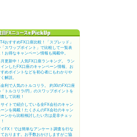
MT4おすすめFX口座比較！「スプレッド」
や「スワップポイント」で比較して一覧表
に！お得なキャンペーン情報も掲載中。
毎月更新中！人気FX口座ランキング。 ラン
クインしたFX口座のキャンペーン情報、お
すすめポイントなどを初心者にもわかりや
すく解説。
高金利で人気のトルコリラ。 約30のFX口座
の「トルコリラ/円」のスワップポイントを
調査して比較！
当サイトで紹介している全FX会社のキャン
ペーンを掲載！たくさんのFX会社のキャン
ペーンから比較検討したい方は是非チェッ
ク！
ザイFX！では簡単なアンケート調査を行な
っております。お手数おかけしますがご協