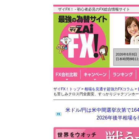
ザイFX！ - 初心者必見のFX総合情報サイト
2026年8月8
日本時間8時11
ザイFX！トップ
>
相場を見通す超強力FXコラム
>
も苦しみクロス円全面安、すっかりジャクソンホー
米ドル/円は米中間選挙次第で16
2026年後半相場