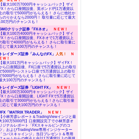
額
ＮＥＷ！
【最大100万7000円キャッシュバック】ザイ
FX！から口座開設後、英ポンド/円1万通貨以
上の取引で5000円がもらえる！ さらに他社か
らのりかえなら2000円！ 取引量に応じて最大
100万円のチャンスも！
GMOクリック証券「FXネオ」
ＮＥＷ！
【最大100万4000円キャッシュバック】ザイ
FX！から口座開設後、FXネオで1万通貨以上
の取引で4000円がもらえる！ さらに取引量に
応じて最大100万円のチャンスも！
トレイダーズ証券「みんなのFX」
人気！
Ｎ
ＥＷ！
【最大101万円キャッシュバック】ザイFX！
から口座開設後、FX口座で5万通貨以上の取引
で5000円+シストレ口座で5万通貨以上の取引
で5000円がもらえる！ さらに取引量に応じて
最大100万円のチャンスも！
トレイダーズ証券「LIGHT FX」
ＮＥＷ！
【最大100万3000円キャッシュバック】ザイ
FX！から口座開設後、LIGHT FXで5万通貨以
上の取引で3000円がもらえる！さらに取引量
に応じて最大100万円のチャンスも！
JFX「MATRIX TRADER」
ＮＥＷ！
【小林芳彦レポート＆TradingViewインジと最
大100万5000円】口座開設完了で小林芳彦オ
リジナルレポート「FXスキャルピングのコ
ツ」およびTradingView専用インジケーター
「コバスキャインジ」当日プレゼント＆専用
フォームからの申込と合計1万通貨以上の新規