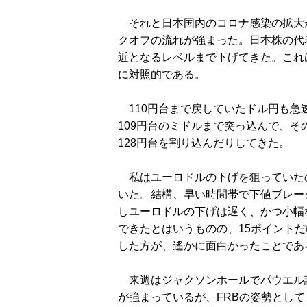
それと日本国内のコロナ感染の拡大
クオフの流れが強まった。日本株の代
近となるレベルまで下げてきた。これ
に対照的である。
110円台まで戻していたドル円も急
109円台のミドルまで突っ込んで、
128円台を割り込んだりしてきた。
私はユーロドルの下げを狙っていたので
いた。結構、早い時間帯で下値ブレー
しユーロドルの下げは遅く、かつ小幅
できたとはいうものの、15ポイント
した方が、遙かに面白かったことであ
来週はジャクソンホールでパウエル
が強まっているが、FRBの姿勢とし