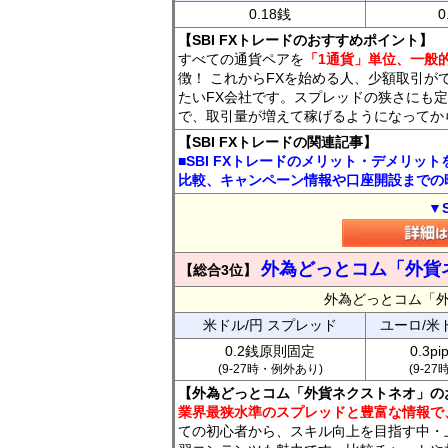
0.18銭
0
【SBI FXトレードのおすすめポイント】
すべての通貨ペアを
「1通貨」単位、一般的
徴！ これからFXを始める人、少額取引が
たいFX会社です。スプレッドの狭さにも定
で、取引量が増えて稼げるようになってか
【SBI FXトレードの関連記事】
■SBI FXトレードのメリット・デメリッ
比較、キャンペーン情報や口座開設までの
▼
外為どっとコム「外貨
【総合3位】
外為どっとコム「
米ドル/円 スプレッド
ユーロ/米
0.2銭原則固定
0.3p
(9-27時・例外あり)
(9-2
【外為どっとコム「外貨ネクストネオ」の
業界最狭水準のスプレッドと豊富な情報で
ての初心者から、スキル向上を目指す中・