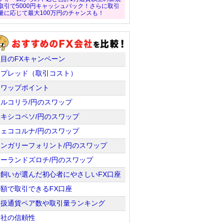
取引で5000円キャッシュバック！さらに取引
量に応じて最大100万円のチャンスも！
注目のFXキャンペーン
スプレッド（取引コスト）
スワップポイント
トルコリラ/円のスワップ
メキシコペソ/円のスワップ
チェココルナ/円のスワップ
ハンガリーフォリント/円のスワップ
ポーランドズロチ/円のスワップ
羊飼いが選んだ初心者にやさしいFX口座
少額で取引できるFX口座
取扱通貨ペア数や取引量ランキング
会社の信頼性