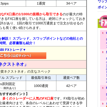
ワッ
.3pips
1通貨
34ペア
ポイ
なFX口座の1/1000の規模から取引できる
のが最大の特
できるFX口座を探している方は、絶対にチェックしておき
評があり、1回の取引で1000万通貨まで注文が出せるの
らも長く使い続けられます。
トを解説！ スプレッド、スワップポイントなどの他社との
時間、必要書類も紹介！
SBI FXトレード▼
ネクストネオ」
外貨ネクストネオ」の主なスペック
ドル スプレッド
最低取引単位
通貨ペア数
ips原則固定
1000通貨
42ペア
7時・例外あり)
おすすめポイント】
、多くのトレーダーに人気のFX口座
です。FX取引が初め
上級者向けまで、各自のレベルにあわせて受講できる学