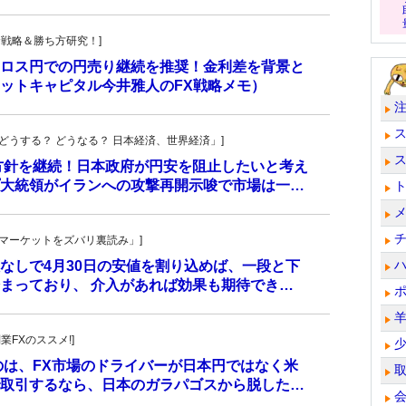
！投資戦略＆勝ち方研究！]
ロス円での円売り継続を推奨！金利差を背景と
ットキャピタル今井雅人のFX戦略メモ）
人の「どうする？ どうなる？ 日本経済、世界経済」]
方針を継続！日本政府が円安を阻止したいと考え
大統領がイランへの攻撃再開示唆で市場は一…
杜の「マーケットをズバリ裏読み」]
なしで4月30日の安値を割り込めば、一段と下
まっており、 介入があれば効果も期待でき…
副業FXのススメ!]
のは、FX市場のドライバーが日本円ではなく米
取引するなら、日本のガラパゴスから脱した…