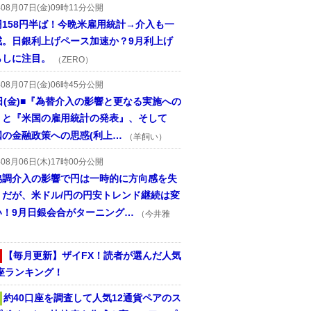
年08月07日(金)09時11分公開
円158円半ば！今晩米雇用統計→介入も一
戒。日銀利上げペース加速か？9月利上げ
らしに注目。
（ZERO）
年08月07日(金)06時45分公開
日(金)■『為替介入の影響と更なる実施への
』と『米国の雇用統計の発表』、そして
国の金融政策への思惑(利上…
（羊飼い）
年08月06日(木)17時00分公開
協調介入の影響で円は一時的に方向感を失
うだが、米ドル/円の円安トレンド継続は変
い！9月日銀会合がターニング…
（今井雅
【毎月更新】ザイFX！読者が選んだ人気
座ランキング！
約40口座を調査して人気12通貨ペアのス