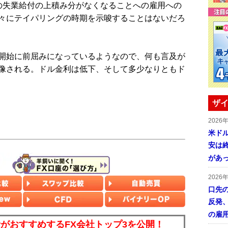
の失業給付の上積み分がなくなることへの雇用への
々にテイパリングの時期を示唆することはないだろ
開始に前屈みになっているようなので、何も言及が
像される。ドル金利は低下、そして多少なりともド
ザイ
2026
米ドル
安は終
があ
2026
口先
反発
の雇
読者がおすすめするFX会社トップ3を公開！