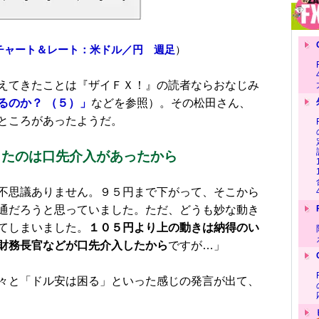
Xチャート＆レート：米ドル／円 週足
）
えてきたことは『ザイＦＸ！』の読者ならおなじみ
るのか？ （５）」
などを参照）。その松田さん、
ところがあったようだ。
ったのは口先介入があったから
不思議ありません。９５円まで下がって、そこから
通だろうと思っていました。ただ、どうも妙な動き
てしまいました。
１０５円より上の動きは納得のい
財務長官などが口先介入したから
ですが…」
々と「ドル安は困る」といった感じの発言が出て、