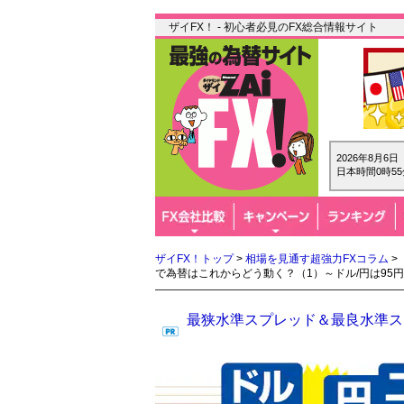
ザイFX！ - 初心者必見のFX総合情報サイト
2026年8月6
日本時間0時55
ザイFX！トップ
>
相場を見通す超強力FXコラム
>
で為替はこれからどう動く？（1）～ドル/円は95
最狭水準スプレッド＆最良水準スワ