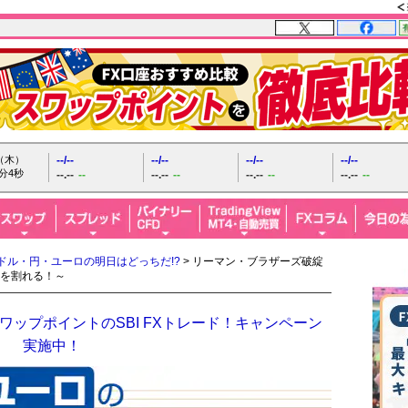
日（木）
--/--
--/--
--/--
--/--
分5秒
--.--
--
--.--
--
--.--
--
--.--
--
ドル・円・ユーロの明日はどっちだ!?
> リーマン・ブラザーズ破綻
円を割れる！～
ップポイントのSBI FXトレード！キャンペーン
実施中！