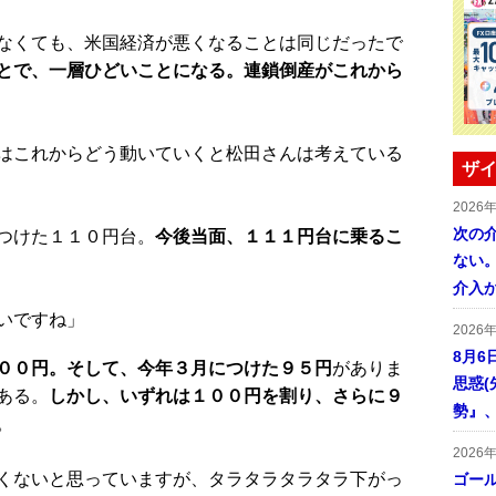
なくても、米国経済が悪くなることは同じだったで
とで、一層ひどいことになる。連鎖倒産がこれから
はこれからどう動いていくと松田さんは考えている
ザイ
2026
次の
つけた１１０円台。
今後当面、１１１円台に乗るこ
ない。
介入
いですね」
2026
8月6
００円。そして、今年３月につけた９５円
がありま
思惑
ある。
しかし、いずれは１００円を割り、さらに９
勢』
。
2026
くないと思っていますが、タラタラタラタラ下がっ
ゴール