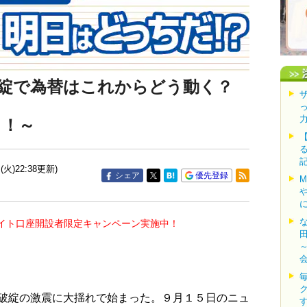
綻で為替はこれからどう動く？
る！～
(火)22:38更新)
シェア
優先登録
イト口座開設者限定キャンペーン実施中！
破綻の激震に大揺れで始まった。９月１５日のニュ