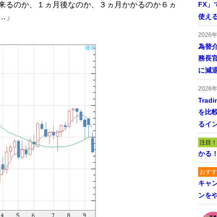
FX」で
来るのか、１ヵ月後なのか、３ヵ月かかるのか６ヵ
使える
…」
2026
為替
務長
に減
2026
Tra
を比
るイ
注目！
かる
おすす
キャ
ンを