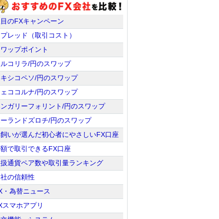
注目のFXキャンペーン
スプレッド（取引コスト）
スワップポイント
トルコリラ/円のスワップ
メキシコペソ/円のスワップ
チェココルナ/円のスワップ
ハンガリーフォリント/円のスワップ
ポーランドズロチ/円のスワップ
羊飼いが選んだ初心者にやさしいFX口座
少額で取引できるFX口座
取扱通貨ペア数や取引量ランキング
会社の信頼性
X・為替ニュース
Xスマホアプリ