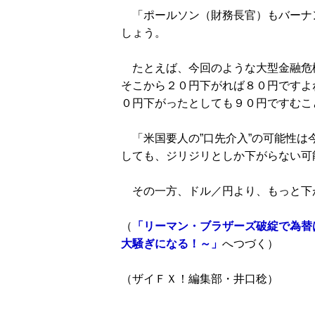
「ポールソン（財務長官）もバーナ
しょう。
たとえば、今回のような大型金融危
そこから２０円下がれば８０円ですよ
０円下がったとしても９０円ですむこ
「米国要人の”口先介入”の可能性は
しても、ジリジリとしか下がらない可
その一方、ドル／円より、もっと下
（
「リーマン・ブラザーズ破綻で為替
大騒ぎになる！～」
へつづく）
（ザイＦＸ！編集部・井口稔）