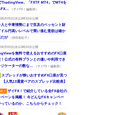
TradingView、「FXTF MT4」でMT4を
FX…
（ザイFX！編集部）
年08月05日(水)13時33分公開
介入と中東情勢にまで言及のベッセント財
官ドル円高いレベルで買い進む意欲は確か
退だが
（持田有紀子）
年08月05日(水)13時10分公開
dingViewを無料で使えるおすすめのFX口座
較！公式の有料プランとの違いや利用でき
ンジケーターの数な…
（ザイFX！編集部）
スプレッドが狭いおすすめFX口座が見つ
！ 【人気13通貨ペアのスプレッド比較表】
ザイFX！で紹介している全FX会社の
め！
ンペーンを掲載！ 今どんなFXキャンペー
やっているのか、こちらからチェック！