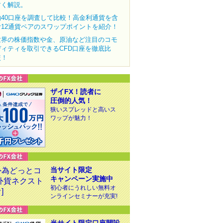
すく解説。
約40口座を調査して比較！高金利通貨を含
む12通貨ペアのスワップポイントを紹介！
世界の株価指数や金、原油など注目のコモ
ディティを取引できるCFD口座を徹底比
較！
ザイFX！読者に
圧倒的人気！
狭いスプレッドと高いス
ワップが魅力！
当サイト限定
キャンペーン実施中
初心者にうれしい無料オ
ンラインセミナーが充実!