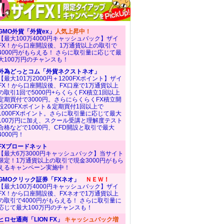
GMO外貨「外貨ex」
人気上昇中！
【最大100万4000円キャッシュバック】ザイ
FX！から口座開設後、1万通貨以上の取引で
4000円がもらえる！ さらに取引量に応じて最
大100万円のチャンスも！
外為どっとコム「外貨ネクストネオ」
【最大101万2000円＋1200FXポイント】ザイ
FX！から口座開設後、FX口座で1万通貨以上
の取引1回で5000円+らくらくFX積立1回以上
定期買付で3000円。さらにらくらくFX積立開
設200FXポイント＆定期買付1回以上で
1000FXポイント。さらに取引量に応じて最大
100万円に加え、スクール受講と理解度テスト
合格などで1000円、CFD開設と取引で最大
4000円！
FXブロードネット
【最大6万3000円キャッシュバック】当サイト
限定！1万通貨以上の取引で現金3000円がもら
えるキャンペーン実施中！
GMOクリック証券「FXネオ」
ＮＥＷ！
【最大100万4000円キャッシュバック】ザイ
FX！から口座開設後、FXネオで1万通貨以上
の取引で4000円がもらえる！ さらに取引量に
応じて最大100万円のチャンスも！
ヒロセ通商「LION FX」
キャッシュバック増