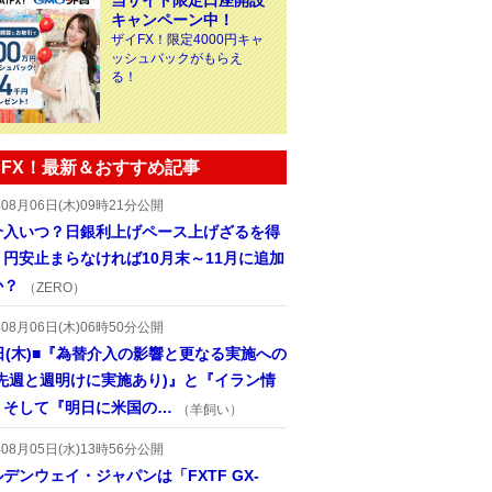
当サイト限定口座開設
キャンペーン中！
ザイFX！限定4000円キャ
ッシュバックがもらえ
る！
FX！最新＆おすすめ記事
年08月06日(木)09時21分公開
介入いつ？日銀利上げペース上げざるを得
円安止まらなければ10月末～11月に追加
か？
（ZERO）
年08月06日(木)06時50分公開
日(木)■『為替介入の影響と更なる実施への
(先週と週明けに実施あり)』と『イラン情
、そして『明日に米国の…
（羊飼い）
年08月05日(水)13時56分公開
デンウェイ・ジャパンは「FXTF GX-