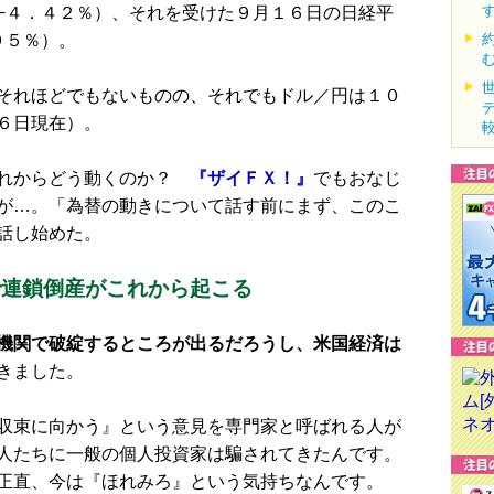
−４．４２％）、それを受けた９月１６日の日経平
９５％）。
それほどでもないものの、それでもドル／円は１０
６日現在）。
れからどう動くのか？
『ザイＦＸ！』
でもおなじ
が…。「為替の動きについて話す前にまず、このこ
話し始めた。
で連鎖倒産がこれから起こる
機関で破綻するところが出るだろうし、米国経済は
きました。
収束に向かう』という意見を専門家と呼ばれる人が
人たちに一般の個人投資家は騙されてきたんです。
正直、今は『ほれみろ』という気持ちなんです。