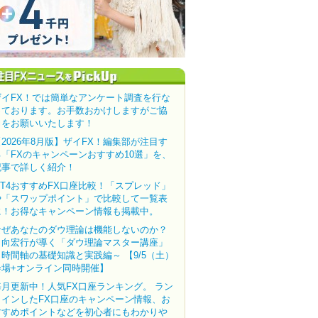
ザイFX！では簡単なアンケート調査を行な
っております。お手数おかけしますがご協
力をお願いいたします！
【2026年8月版】ザイFX！編集部が注目す
る「FXのキャンペーンおすすめ10選」を、
記事で詳しく紹介！
MT4おすすめFX口座比較！「スプレッド」
や「スワップポイント」で比較して一覧表
に！お得なキャンペーン情報も掲載中。
なぜあなたのダウ理論は機能しないのか？
田向宏行が導く「ダウ理論マスター講座」
～時間軸の基礎知識と実践編～ 【9/5（土）
会場+オンライン同時開催】
毎月更新中！人気FX口座ランキング。 ラン
クインしたFX口座のキャンペーン情報、お
すすめポイントなどを初心者にもわかりや