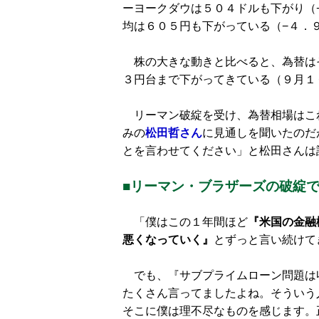
ーヨークダウは５０４ドルも下がり（
均は６０５円も下がっている（−４．
株の大きな動きと比べると、為替は
３円台まで下がってきている（９月１
リーマン破綻を受け、為替相場はこ
みの
松田哲さん
に見通しを聞いたのだ
とを言わせてください」と松田さんは
■リーマン・ブラザーズの破綻
「僕はこの１年間ほど
『米国の金融
悪くなっていく』
とずっと言い続けて
でも、『サブプライムローン問題は
たくさん言ってましたよね。そういう
そこに僕は理不尽なものを感じます。