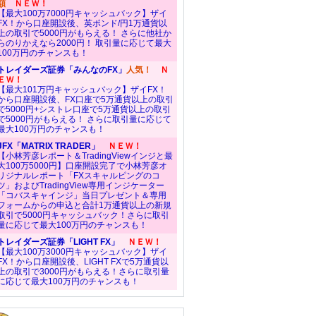
額
ＮＥＷ！
【最大100万7000円キャッシュバック】ザイ
FX！から口座開設後、英ポンド/円1万通貨以
上の取引で5000円がもらえる！ さらに他社か
らのりかえなら2000円！ 取引量に応じて最大
100万円のチャンスも！
トレイダーズ証券「みんなのFX」
人気！
Ｎ
ＥＷ！
【最大101万円キャッシュバック】ザイFX！
から口座開設後、FX口座で5万通貨以上の取引
で5000円+シストレ口座で5万通貨以上の取引
で5000円がもらえる！ さらに取引量に応じて
最大100万円のチャンスも！
JFX「MATRIX TRADER」
ＮＥＷ！
【小林芳彦レポート＆TradingViewインジと最
大100万5000円】口座開設完了で小林芳彦オ
リジナルレポート「FXスキャルピングのコ
ツ」およびTradingView専用インジケーター
「コバスキャインジ」当日プレゼント＆専用
フォームからの申込と合計1万通貨以上の新規
取引で5000円キャッシュバック！さらに取引
量に応じて最大100万円のチャンスも！
トレイダーズ証券「LIGHT FX」
ＮＥＷ！
【最大100万3000円キャッシュバック】ザイ
FX！から口座開設後、LIGHT FXで5万通貨以
上の取引で3000円がもらえる！さらに取引量
に応じて最大100万円のチャンスも！