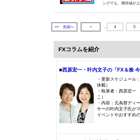
ングでも、期待値が上
先頭へ
<<
<
…
4
5
FXコラムを紹介
■
西原宏一・叶内文子の「FX＆株 
・更新スケジュール
休載）
・執筆者：西原宏一 
こ）
・内容：元為替ディ
サーの叶内文子氏が
イベントやおすすめ