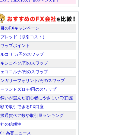
に応じて最大100万円のチャンスも！
注目のFXキャンペーン
スプレッド（取引コスト）
スワップポイント
トルコリラ/円のスワップ
メキシコペソ/円のスワップ
チェココルナ/円のスワップ
ハンガリーフォリント/円のスワップ
ポーランドズロチ/円のスワップ
羊飼いが選んだ初心者にやさしいFX口座
少額で取引できるFX口座
取扱通貨ペア数や取引量ランキング
会社の信頼性
X・為替ニュース