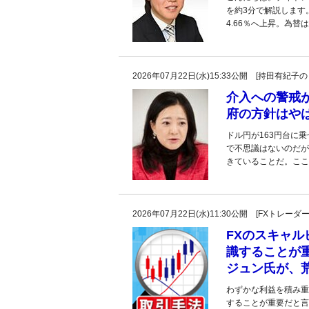
を約3分で解説します
4.66％へ上昇。為替
2026年07月22日(水)15:33公開 [持田有
介入への警戒
府の方針はや
ドル円が163円台に
で不思議はないのだが
きていることだ。ここ
2026年07月22日(水)11:30公開 [FXトレ
FXのスキャ
識することが重
ジュン氏が、
わずかな利益を積み重
することが重要だと言