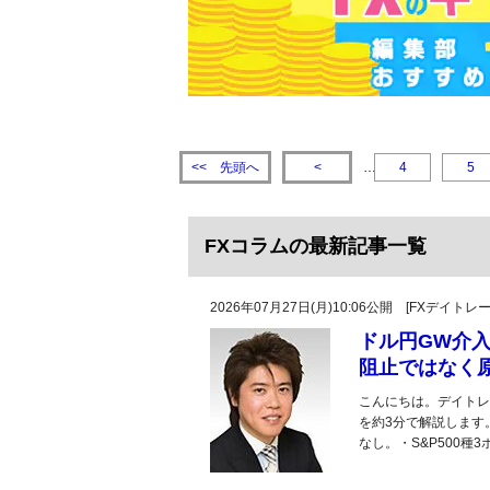
先頭へ
<<
<
…
4
5
FXコラムの最新記事一覧
2026年07月27日(月)10:06公開 [FXデイ
ドル円GW介
阻止ではなく
こんにちは。デイトレ
を約3分で解説します
なし。・S&P500種