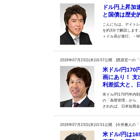
ドル円上昇加
と国債は歴史
こんにちは。デイトレ
を約3分で解説します
＋ドル高が進行。・WT
2026年07月23日(木)16:57公開 [西原宏
米ドル/円17
画にあり！ 
利差拡大と、
米ドル/円170円年
の「為替管理」から、
されれば、日米短期金
2026年07月23日(木)15:51公開 [今井雅
米ドル/円は1