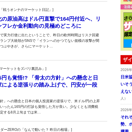
紀子の「戦うオンナのマーケット日記」]
の原油高はドル円直撃で164円付近へ、リ
ンフレか金利動向の見極めどころに
で実力行使に出たということで、昨日の欧州時間はリスク回避
ランプ大統領がSNSで「イランへのかつてない規模の攻撃が間
つぶやきが、さらにマーケット…
ザイ
杜の「マーケットをズバリ裏読み」]
2026
日米
65円も覚悟!? 「骨太の方針」への懸念と日
いそ
家による逆張りの踏み上げで、円安が一段
えな
人）
針」への懸念と日本の個人投資家の逆張りで、米ドル/円の上昇
いったん165円の打診も覚悟した方が良い。少なくとも消費税
2026
定する8月上旬までは米…
それ
勢、
トレーダーZEROの「なんで動いた？ 昨日の相場」]
膠着