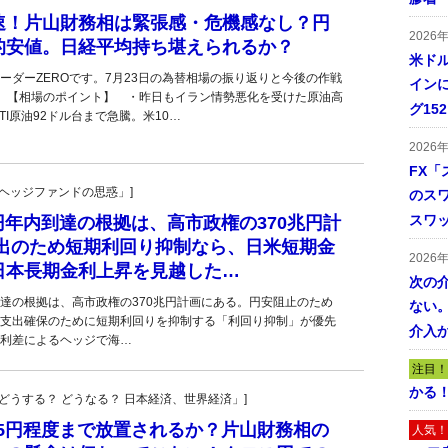
速！片山財務相は緊張感・危機感なし？円
2026
的安値。日経平均持ち堪えられるか？
米ドル
ーダーZEROです。7月23日の為替相場の振り返りと今後の作戦
インに
。【相場のポイント】 ・昨日もイラン情勢悪化を受けた原油高
グ15
I原油92ドル台まで急騰。米10…
2026
FX「
一の「ヘッジファンドの思惑」]
のス
スワ
0円年内到達の根拠は、高市政権の370兆円計
支出のため短期利回り抑制なら、日米短期金
2026
日本長期金利上昇を見越した…
次の
内到達の根拠は、高市政権の370兆円計画にある。円安阻止のため
ない。
支出確保のために短期利回りを抑制する「利回り抑制」が優先
介入
利差によるヘッジで海…
注目！
かる
人の「どうする？ どうなる？ 日本経済、世界経済」]
65円程度まで放置されるか？片山財務相の
人気！