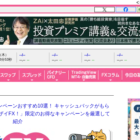
日（木）
--/--
--/--
--/--
--/--
8分54秒
--.--
--
--.--
--
--.--
--
--.--
--
ンペーンおすすめ10選！ キャッシュバックがもら
「ザイFX！」限定のお得なキャンペーンを厳選して
紹介