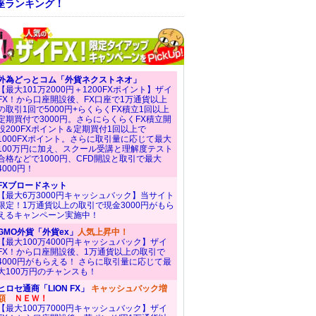
座ランキング！
外為どっとコム「外貨ネクストネオ」
【最大101万2000円＋1200FXポイント】ザイ
FX！から口座開設後、FX口座で1万通貨以上
の取引1回で5000円+らくらくFX積立1回以上
定期買付で3000円。さらにらくらくFX積立開
設200FXポイント＆定期買付1回以上で
1000FXポイント。さらに取引量に応じて最大
100万円に加え、スクール受講と理解度テスト
合格などで1000円、CFD開設と取引で最大
4000円！
FXブロードネット
【最大6万3000円キャッシュバック】当サイト
限定！1万通貨以上の取引で現金3000円がもら
えるキャンペーン実施中！
GMO外貨「外貨ex」
人気上昇中！
【最大100万4000円キャッシュバック】ザイ
FX！から口座開設後、1万通貨以上の取引で
4000円がもらえる！ さらに取引量に応じて最
大100万円のチャンスも！
ヒロセ通商「LION FX」
キャッシュバック増
額
ＮＥＷ！
【最大100万7000円キャッシュバック】ザイ