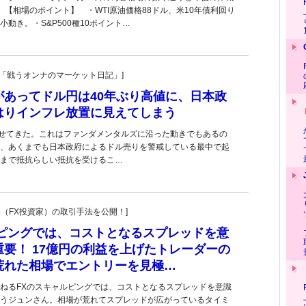
。【相場のポイント】 ・WTI原油価格88ドル、米10年債利回り
は小動き。・S&P500種10ポイント…
紀子の「戦うオンナのマーケット日記」]
があってドル円は40年ぶり高値に、日本政
はりインフレ放置に見えてしまう
乗せてきた。これはファンダメンタルズに沿った動きでもあるの
、あくまでも日本政府によるドル売りを警戒している最中で起
まで抵抗らしい抵抗を受けるこ…
ーダー（FX投資家）の取引手法を公開！]
ルピングでは、コストとなるスプレッドを意
要！ 17億円の利益を上げたトレーダーの
荒れた相場でエントリーを見極…
ねるFXのスキャルピングでは、コストとなるスプレッドを意識
うジュンさん。相場が荒れてスプレッドが広がっているタイミ