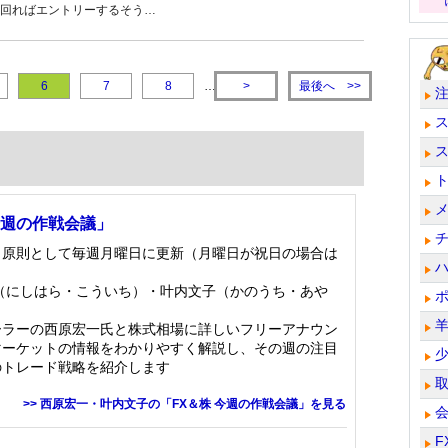
回ればエントリーするそう…
最後へ
6
7
8
…
>
>>
今週の作戦会議」
：原則として毎週月曜日に更新（月曜日が祝日の場合は
（にしはら・こういち）・叶内文子（かのうち・あや
ーラーの西原宏一氏と株式相場に詳しいフリーアナウン
マーケットの情報をわかりやすく解説し、その週の注目
のトレード戦略を紹介します
>> 西原宏一・叶内文子の「FX＆株 今週の作戦会議」を見る
F