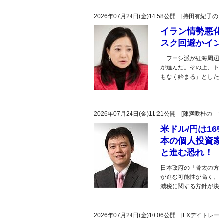
2026年07月24日(金)14:58公開 [持田有
イラン情勢悪化
スク回避かイ
フーシ派が紅海周辺
が進んだ。その上、ト
もなく始まる」とした
2026年07月24日(金)11:21公開 [陳満咲
米ドル/円は1
本の個人投資
と進む恐れ！
日本政府の「骨太の方
が進む可能性が高く、
減税に関する方針が決
2026年07月24日(金)10:06公開 [FXデイ