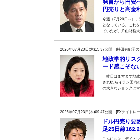
発言から円安
円売りと高金
今週（7月20日～）
となっている。これを
ていたが、片山財務大
2026年07月23日(木)15:37公開 [持田有
地政学的リス
ード感こそな
昨日はますます地政
されtたらイラン国内
の大きなショックはマ
2026年07月23日(木)09:47公開 [FXデイ
ドル円売り要
足25日線16
こんにちは。デイトレ