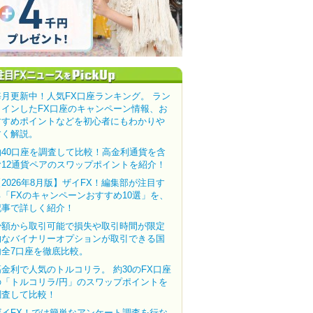
毎月更新中！人気FX口座ランキング。 ラン
クインしたFX口座のキャンペーン情報、お
すすめポイントなどを初心者にもわかりや
すく解説。
約40口座を調査して比較！高金利通貨を含
む12通貨ペアのスワップポイントを紹介！
【2026年8月版】ザイFX！編集部が注目す
る「FXのキャンペーンおすすめ10選」を、
記事で詳しく紹介！
少額から取引可能で損失や取引時間が限定
的なバイナリーオプションが取引できる国
内全7口座を徹底比較。
高金利で人気のトルコリラ。 約30のFX口座
の「トルコリラ/円」のスワップポイントを
調査して比較！
ザイFX！では簡単なアンケート調査を行な