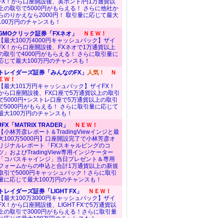
FX！から口座開設後、英ポンド/円1万通貨以
上の取引で5000円がもらえる！ さらに他社か
らのりかえなら2000円！ 取引量に応じて最大
100万円のチャンスも！
GMOクリック証券「FXネオ」
ＮＥＷ！
【最大100万4000円キャッシュバック】ザイ
FX！から口座開設後、FXネオで1万通貨以上
の取引で4000円がもらえる！ さらに取引量に
応じて最大100万円のチャンスも！
トレイダーズ証券「みんなのFX」
人気！
Ｎ
ＥＷ！
【最大101万円キャッシュバック】ザイFX！
から口座開設後、FX口座で5万通貨以上の取引
で5000円+シストレ口座で5万通貨以上の取引
で5000円がもらえる！ さらに取引量に応じて
最大100万円のチャンスも！
JFX「MATRIX TRADER」
ＮＥＷ！
【小林芳彦レポート＆TradingViewインジと最
大100万5000円】口座開設完了で小林芳彦オ
リジナルレポート「FXスキャルピングのコ
ツ」およびTradingView専用インジケーター
「コバスキャインジ」当日プレゼント＆専用
フォームからの申込と合計1万通貨以上の新規
取引で5000円キャッシュバック！さらに取引
量に応じて最大100万円のチャンスも！
トレイダーズ証券「LIGHT FX」
ＮＥＷ！
【最大100万3000円キャッシュバック】ザイ
FX！から口座開設後、LIGHT FXで5万通貨以
上の取引で3000円がもらえる！さらに取引量