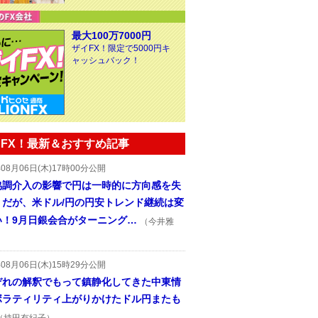
最大100万7000円
ザイFX！限定で5000円キ
ャッシュバック！
FX！最新＆おすすめ記事
年08月06日(木)17時00分公開
協調介入の影響で円は一時的に方向感を失
うだが、米ドル/円の円安トレンド継続は変
い！9月日銀会合がターニング…
（今井雅
年08月06日(木)15時29分公開
ぞれの解釈でもって鎮静化してきた中東情
ボラティリティ上がりかけたドル円またも