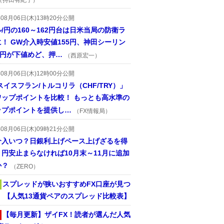
（持田有紀子）
年08月06日(木)13時20分公開
/円の160～162円台は日米当局の防衛ラ
！ GW介入時安値155円、神田シーリン
2円が下値めど、押…
（西原宏一）
年08月06日(木)12時00分公開
スイスフラン/トルコリラ（CHF/TRY）」
ワップポイントを比較！ もっとも高水準の
ップポイントを提供し…
（FX情報局）
年08月06日(木)09時21分公開
介入いつ？日銀利上げペース上げざるを得
円安止まらなければ10月末～11月に追加
か？
（ZERO）
スプレッドが狭いおすすめFX口座が見つ
！ 【人気13通貨ペアのスプレッド比較表】
【毎月更新】ザイFX！読者が選んだ人気