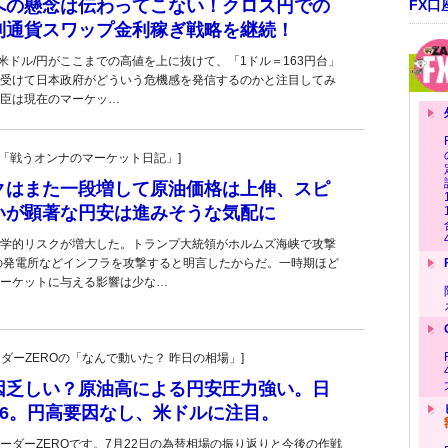
への懸念は伝わってこない！クロス円での
FX口
利通貨スワップ金利稼ぎ戦略を継続！
、米ドル/円がここまでの高値を上に抜けて、「1ドル＝163円台」
受けて日本政府がどういう危機感を発信するのかと注目してみ
臣は現在のマーケッ…
紀子の「戦うオンナのマーケット日記」]
クはまた一段増して原油価格は上伸、スピ
いが顕著な円安は進みそうな気配に
学的リスクが増大した。トランプ大統領がホルムズ海峡で攻撃
の発電所などインフラを攻撃すると明言したからだ。一時期ほど
ーケットに与える影響は少な…
トレーダーZEROの「なんで動いた？ 昨日の相場」]
因乏しい？原油高による円安圧力強い。日
2.26。円高要因なし、米ドルに注目。
ーダーZEROです。7月22日の為替相場の振り返りと今後の作戦