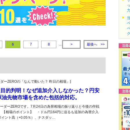
最後へ
6
7
8
…
>
>>
トレーダーZEROの「なんで動いた？ 昨日の相場」]
入目的判明！なぜ追加介入しなかった？円安
原油先物市場を含めた包括的対応。
ーダーZEROです。7月24日の為替相場の振り返りと今後の作戦
。【相場のポイント】 ・ドル円164円に迫るも追加の為替介入
3ポイント高（+0.05％）、ナスダッ…