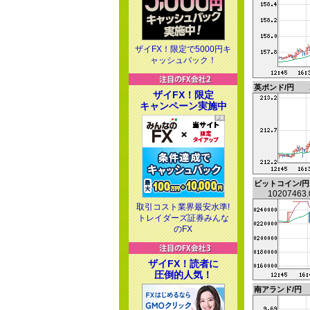
ザイFX！限定で5000円キ
ャッシュバック！
英ポンド/円
ザイFX！限定
キャンペーン実施中
ビットコイン/円
10207463
取引コスト業界最安水準!
トレイダーズ証券みんな
のFX
ザイFX！読者に
圧倒的人気！
南アランド/円