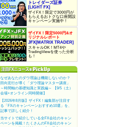
トレイダーズ証券
[LIGHT FX]
ザイFX！限定で3000円が
もらえるおトクな口座開設
キャンペーン実施中！
ザイFX！限定5000円&オ
リジナルレポート
JFX[MATRIX TRADER]
スキャルOK！MT4や
TradingViewを使った分析
も！
なぜあなたのダウ理論は機能しないのか？
田向宏行が導く「ダウ理論マスター講座」
～時間軸の基礎知識と実践編～ 【9/5（土）
会場+オンライン同時開催】
【2026年8月版】ザイFX！編集部が注目す
る「FXのキャンペーンおすすめ10選」を、
記事で詳しく紹介！
当サイトで紹介している全FX会社のキャン
ペーンを掲載！たくさんのFX会社のキャン