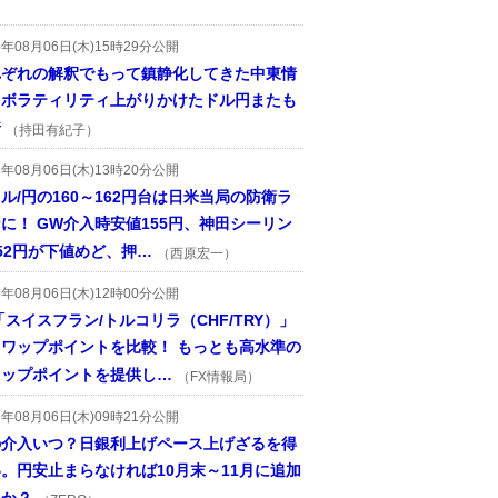
6年08月06日(木)15時29分公開
れぞれの解釈でもって鎮静化してきた中東情
、ボラティリティ上がりかけたドル円またも
着
（持田有紀子）
6年08月06日(木)13時20分公開
ル/円の160～162円台は日米当局の防衛ラ
に！ GW介入時安値155円、神田シーリン
52円が下値めど、押…
（西原宏一）
6年08月06日(木)12時00分公開
「スイスフラン/トルコリラ（CHF/TRY）」
スワップポイントを比較！ もっとも高水準の
ワップポイントを提供し…
（FX情報局）
6年08月06日(木)09時21分公開
の介入いつ？日銀利上げペース上げざるを得
。円安止まらなければ10月末～11月に追加