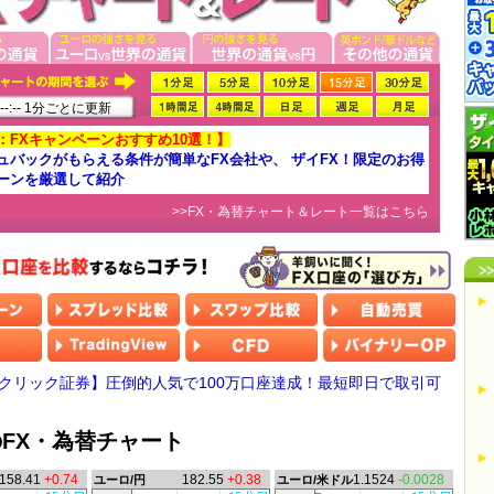
-:-- 1分ごとに更新
：FXキャンペーンおすすめ10選！】
ュバックがもらえる条件が簡単なFX会社や、 ザイFX！限定のお得
ーンを厳選して紹介
>>FX・為替チャート＆レート一覧はこちら
Oクリック証券】圧倒的人気で100万口座達成！最短即日で取引可
FX・為替チャート
158.41
+0.74
182.55
+0.38
1.1524
-0.0028
ユーロ/円
ユーロ/米ドル