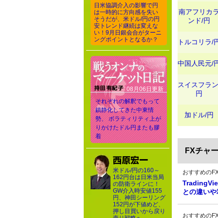
日米協調介入の影響で円
南アフリカ
は一時的に方向感を失い
そうだが、米ドル/円の円
ンド/円
安トレンド継続は変えな
い！9月日銀会合がターニ
ングポイントとなるか？
トルコリラ/
中国人民元/
スイスフラン
08月06日更新
円
それぞれの解釈でもって
鎮静化してきた中東情
加ドル/円
勢、 ボラティリティ上が
りかけたドル円またも膠
着
FXチャ
米ドル/円の160～
おすすめのF
162円台は日米当局
Tradin
の防衛ラインに！
GW介入時安値155
との違いや
円、神田シーリング
152円が下値めど、
押し目買いから戻り
おすすめのF