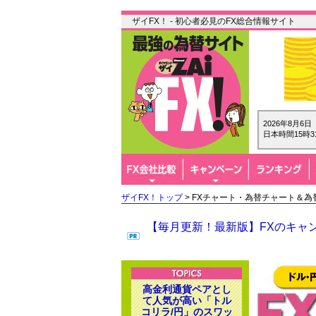
ザイFX！ - 初心者必見のFX総合情報サイト
2026年8月6
日本時間15時3
ザイFX！トップ
> FXチャート・為替チャート＆為
【毎月更新！最新版】FXのキャン
高金利通貨ペアとし
て人気が高い「トル
コリラ/円」のスワッ