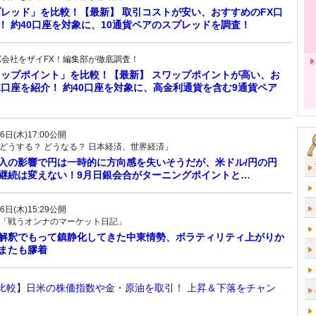
プレッド」を比較！【最新】 取引コストが安い、おすすめのFX口
！ 約40口座を対象に、10通貨ペアのスプレッドを調査！
X会社をザイFX！編集部が徹底調査！
ワップポイント」を比較！【最新】 スワップポイントが高い、お
X口座を紹介！ 約40口座を対象に、高金利通貨を含む9通貨ペア
6日(木)17:00公開
どうする？ どうなる？ 日本経済、世界経済」
入の影響で円は一時的に方向感を失いそうだが、米ドル/円の円
継続は変えない！9月日銀会合がターニングポイントと…
6日(木)15:29公開
「戦うオンナのマーケット日記」
解釈でもって鎮静化してきた中東情勢、ボラティリティ上がりか
またも膠着
D比較】日米の株価指数や金・原油を取引！ 上昇＆下落をチャン