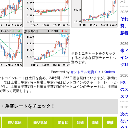
人）
202
そ
勢
194.96
-0.24
112.90
+0.37
加ドル/円
膠
202
米ド
※各ミニチャートをクリック
イン
すると大きな個別チャートへ
進めます。
グ1
Powered by
セントラル短資ＦＸ
/
Kraken
202
のビットコインレートは土日を含め、24時間・365日動き続けていますが、事情に
FX
！では土曜日午前7時～月曜日午前7時はビットコインのチャート・レートが
だし、土曜日午前7時～月曜日午前7時のビットコインのチャートは、月曜日
の
で遡って更新します。
ス
X・為替レートをチェック！
202
次
ない