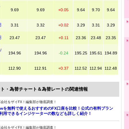
ラ
9.69
9.69
+0.05
9.64
9.70
9.64
円
3.31
3.32
+0.02
3.29
3.31
3.29
円
23.47
23.47
+0.11
23.36
23.48
23.35
/
194.96
194.96
-0.24
195.25
195.61
194.89
112.90
112.91
+0.37
112.52
112.94
112.48
ート・為替チャート＆為替レートの関連情報
X会社をザイFX！編集部が徹底調査！
gViewを無料で使えるおすすめのFX口座を比較！公式の有料プラン
利用できるインジケーターの数なども詳しく紹介！
X会社をザイFX！編集部が徹底調査！