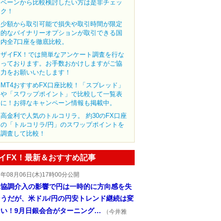
ペーンから比較検討したい方は是非チェッ
ク！
少額から取引可能で損失や取引時間が限定
的なバイナリーオプションが取引できる国
内全7口座を徹底比較。
ザイFX！では簡単なアンケート調査を行な
っております。お手数おかけしますがご協
力をお願いいたします！
MT4おすすめFX口座比較！「スプレッド」
や「スワップポイント」で比較して一覧表
に！お得なキャンペーン情報も掲載中。
高金利で人気のトルコリラ。 約30のFX口座
の「トルコリラ/円」のスワップポイントを
調査して比較！
イFX！最新＆おすすめ記事
6年08月06日(木)17時00分公開
米協調介入の影響で円は一時的に方向感を失
そうだが、米ドル/円の円安トレンド継続は変
ない！9月日銀会合がターニング…
（今井雅