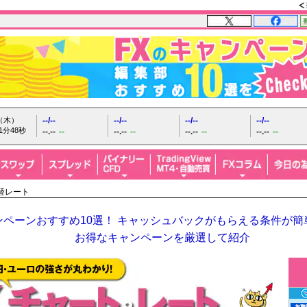
日（木）
--/--
--/--
--/--
--/--
1分49秒
--.--
--
--.--
--
--.--
--
--.--
--
替レート
ペーンおすすめ10選！ キャッシュバックがもらえる条件が簡単
お得なキャンペーンを厳選して紹介