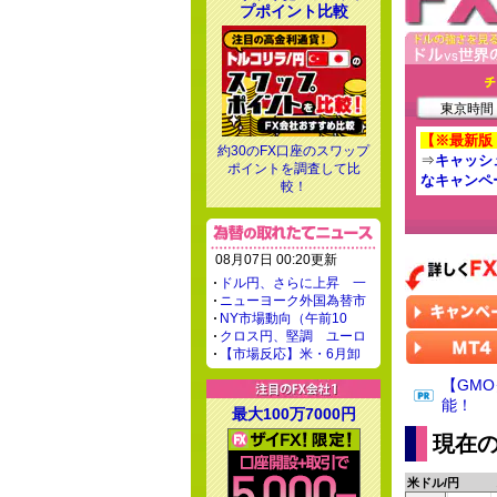
プポイント比較
東京時間 -
【※最新版
約30のFX口座のスワップ
⇒
キャッシ
ポイントを調査して比
なキャンペ
較！
08月07日 00:20更新
ドル円、さらに上昇 一
ニューヨーク外国為替市
NY市場動向（午前10
クロス円、堅調 ユーロ
【市場反応】米・6月卸
【GM
能！
最大100万7000円
現在の
米ドル/円