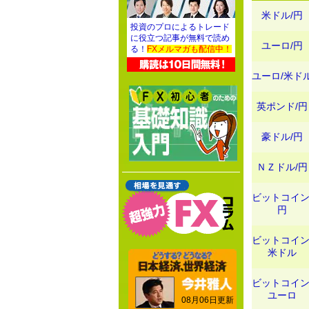
米ドル/円
投資のプロによるトレード
に役立つ記事が無料で読め
ユーロ/円
る！
FXメルマガも配信中！
ユーロ/米ド
英ポンド/円
豪ドル/円
ＮＺドル/円
ビットコイン
円
ビットコイン
米ドル
ビットコイン
ユーロ
08月06日更新