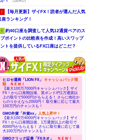
入か？
（ZERO）
【毎月更新】ザイFX！読者が選んだ人気
！
口座ランキング！
約40口座を調査して人気12通貨ペアのス
！
ップポイントの比較表を作成！高いスワップ
ントを提供しているFX口座はどこだ？
ヒロセ通商「LION FX」
キャッシュバック増
額
ＮＥＷ！
【最大100万7000円キャッシュバック】ザイ
FX！から口座開設後、英ポンド/円1万通貨以
上の取引で5000円がもらえる！ さらに他社か
らのりかえなら2000円！ 取引量に応じて最大
100万円のチャンスも！
GMO外貨「外貨ex」
人気上昇中！
【最大100万4000円キャッシュバック】ザイ
FX！から口座開設後、1万通貨以上の取引で
4000円がもらえる！ さらに取引量に応じて最
大100万円のチャンスも！
GMOクリック証券「FXネオ」
ＮＥＷ！