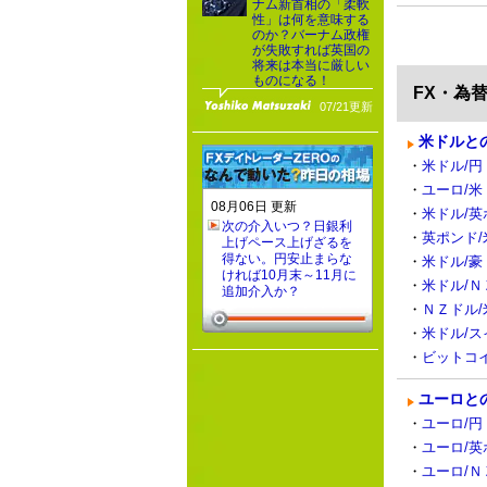
ナム新首相の「柔軟
性」は何を意味する
のか？バーナム政権
が失敗すれば英国の
将来は本当に厳しい
ものになる！
FX・為
07/21更新
米ドルと
・
米ドル/円（
・
ユーロ/米
08月06日 更新
・
米ドル/英
次の介入いつ？日銀利
・
英ポンド/
上げペース上げざるを
得ない。円安止まらな
・
米ドル/豪
ければ10月末～11月に
・
米ドル/Ｎ
追加介入か？
・
ＮＺドル/
・
米ドル/ス
・
ビットコイ
ユーロと
・
ユーロ/円（
・
ユーロ/英
・
ユーロ/Ｎ