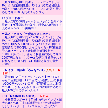
【最大100万4000円キャッシュバック】ザイ
FX！から口座開設後、FXネオで1万通貨以上
の取引で4000円がもらえる！ さらに取引量に
応じて最大100万円のチャンスも！
FXブロードネット
【最大6万3000円キャッシュバック】当サイト
限定！1万通貨以上の取引で現金3000円がもら
えるキャンペーン実施中！
外為どっとコム「外貨ネクストネオ」
【最大101万2000円＋1200FXポイント】ザイ
FX！から口座開設後、FX口座で1万通貨以上
の取引1回で5000円+らくらくFX積立1回以上
定期買付で3000円。さらにらくらくFX積立開
設200FXポイント＆定期買付1回以上で
1000FXポイント。さらに取引量に応じて最大
100万円に加え、スクール受講と理解度テスト
合格などで1000円、CFD開設と取引で最大
4000円！
トレイダーズ証券「みんなのFX」
人気！
Ｎ
ＥＷ！
【最大101万円キャッシュバック】ザイFX！
から口座開設後、FX口座で5万通貨以上の取引
で5000円+シストレ口座で5万通貨以上の取引
で5000円がもらえる！ さらに取引量に応じて
最大100万円のチャンスも！
JFX「MATRIX TRADER」
ＮＥＷ！
【小林芳彦レポート＆TradingViewインジと最
大100万5000円】口座開設完了で小林芳彦オ
リジナルレポート「FXスキャルピングのコ