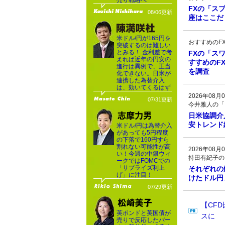
売り戦略へ
FXの「ス
08/06更新
座はここだ
米ドル/円が165円を
おすすめのF
突破するのは難しい
とみる！ 金利差で考
FXの「ス
えれば近年の円安の
すすめのF
進行は異例で、正当
を調査
化できない。日米が
連携した為替介入
は、効いてくるはず
2026年08月0
07/31更新
今井雅人の「
日米協調介
安トレンド
米ドル/円は為替介入
があっても5円程度
の下落で160円すら
割れない可能性が高
2026年08月0
い！今週の中銀ウィ
持田有紀子の
ークではFOMCでの
「サプライズ利上
それぞれの
げ」に注目！
けたドル円
07/29更新
【CF
英ポンドと英国債が
スに
売りで反応したバー