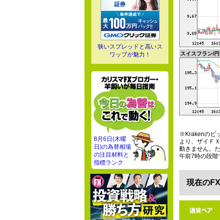
狭いスプレッドと高いス
スイスフラン/円
ワップが魅力！
※Kraken
8月6日(木曜
より、ザイＦＸ
日)の為替相場
動きません。た
の注目材料と
午前7時の段階
指標ランク
現在のF