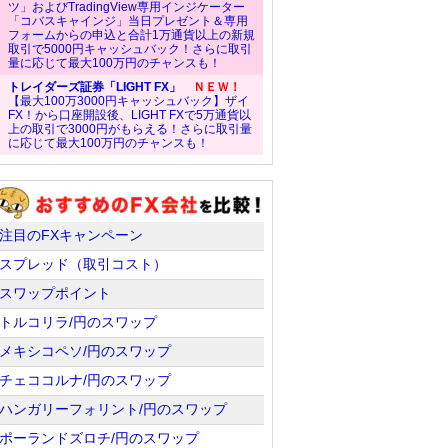
ツ」およびTradingView専用インジケーター
「コバスキャインジ」当日プレゼント＆専用
フォームからの申込と合計1万通貨以上の新規
取引で5000円キャッシュバック！さらに取引
量に応じて最大100万円のチャンスも！
トレイダーズ証券「LIGHT FX」
ＮＥＷ！
【最大100万3000円キャッシュバック】ザイ
FX！から口座開設後、LIGHT FXで5万通貨以
上の取引で3000円がもらえる！さらに取引量
に応じて最大100万円のチャンスも！
注目のFXキャンペーン
スプレッド（取引コスト）
スワップポイント
トルコリラ/円のスワップ
メキシコペソ/円のスワップ
チェココルナ/円のスワップ
ハンガリーフォリント/円のスワップ
ポーランドズロチ/円のスワップ