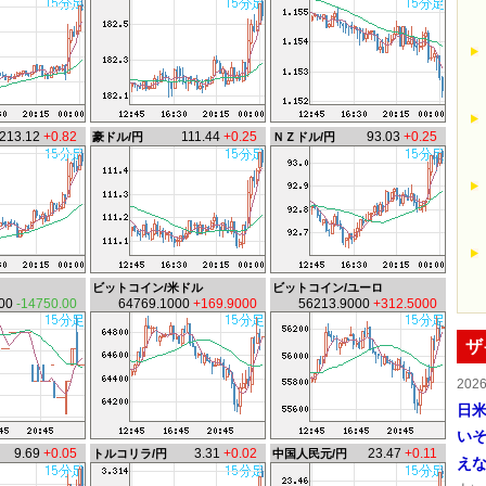
213.12
+0.82
111.44
+0.25
93.03
+0.25
豪ドル/円
ＮＺドル/円
ビットコイン/米ドル
ビットコイン/ユーロ
.00
-14750.00
64769.1000
+169.9000
56213.9000
+312.5000
ザ
202
日
い
9.69
+0.05
3.31
+0.02
23.47
+0.11
トルコリラ/円
中国人民元/円
え