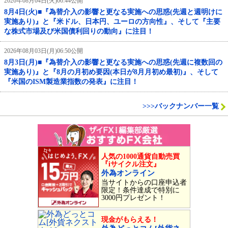
2026年08月04日(火)06:44公開
8月4日(火)■『為替介入の影響と更なる実施への思惑(先週と週明けに
実施あり)』と『米ドル、日本円、ユーロの方向性』、そして『主要
な株式市場及び米国債利回りの動向』に注目！
2026年08月03日(月)06:50公開
8月3日(月)■『為替介入の影響と更なる実施への思惑(先週に複数回の
実施あり)』と『8月の月初め要因(本日が8月月初め最初)』、そして
『米国のISM製造業指数の発表』に注目！
>>>バックナンバー一覧
人気の1000通貨自動売買
『iサイクル注文』
外為オンライン
当サイトからの口座申込者
限定！条件達成で特別に
3000円プレゼント！
現金がもらえる！