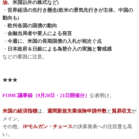
油
、米国以外の株式など)
・
世界経済の先行き懸念(欧米の景気先行きが主体、中国の
動向も)
・
欧州各国の国債の動向
・
金融当局者や要人による発言
・
今週に、米国の長期国債の入札が相次ぐ点
・
日本政府＆日銀による為替介入の実施と警戒感
などの要因に注意。
★★★
FOMC議事録（9月20日・21日開催分）
公表明け。
米国の経済指標
は、
週間新規失業保険申請件数
と
貿易収支
が
メイン。
その他、
JPモルガン・チェース
の決算発表への注目度も高
い。