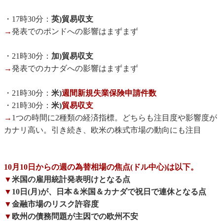
・17時30分：
英)貿易収支
→
発表でのポンドへの影響はまずまず
・21時30分：
加)貿易収支
→
発表でのカナダへの影響はまずまず
・21時30分：
米)
週間新規失業保険申請件数
・21時30分：
米)
貿易収支
→
1つの時間に2種類の経済指標。どちらも注目度や影響度が
カナリ高い。引き続き、欧米の株式市場の動向にも注目
10月10日からの週の為替相場の焦点(ドル中心)は以下。
▼
米国の雇用統計発表明けとなる点
▼
10日(月)が、日本＆米国＆カナダで祝日で連休となる点
▼
金融市場のリスク許容度
▼
欧州の債務問題が主因での欧州不安