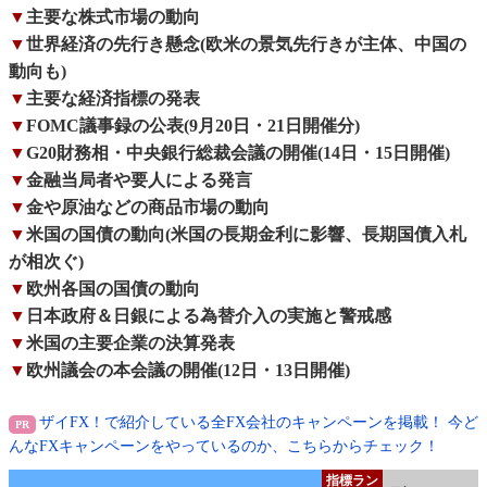
▼
主要な株式市場の動向
▼
世界経済の先行き懸念(欧米の景気先行きが主体、中国の
動向も)
▼
主要な経済指標の発表
▼
FOMC議事録の公表(9月20日・21日開催分)
▼
G20財務相・中央銀行総裁会議の開催(14日・15日開催)
▼
金融当局者や要人による発言
▼
金や原油などの商品市場の動向
▼
米国の国債の動向(米国の長期金利に影響、長期国債入札
が相次ぐ)
▼
欧州各国の国債の動向
▼
日本政府＆日銀による為替介入の実施と警戒感
▼
米国の主要企業の決算発表
▼
欧州議会の本会議の開催(12日・13日開催)
ザイFX！で紹介している全FX会社のキャンペーンを掲載！ 今ど
んなFXキャンペーンをやっているのか、こちらからチェック！
指標ラン