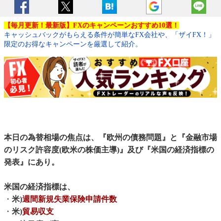
【毎月更新！最新版】FXのキャンペーンおすすめ10選！
キャッシュバックがもらえる条件が簡単なFX会社や、「ザイFX！」
限定のお得なキャンペーンを厳選して紹介。
本日の為替相場の焦点は、『欧州の債務問題』と『金融市場
のリスク許容度(欧米の株価主導)』及び『米国の経済指標の
発表』にあり。
米国の経済指標は、
・
米)
週間新規失業保険申請件数
・
米)
貿易収支