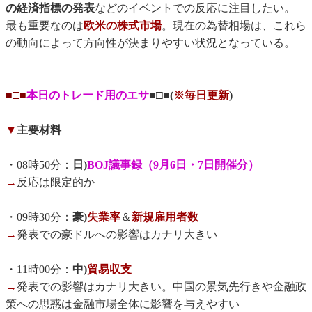
の経済指標の発表
などのイベントでの反応に注目したい。
最も重要なのは
欧米の株式市場
。現在の為替相場は、これら
の動向によって方向性が決まりやすい状況となっている。
■□■
本日のトレード用のエサ
■□■(
※毎日更新
)
▼
主要材料
・08時50分：
日)
BOJ議事録（9月6日・7日開催分）
→
反応は限定的か
・09時30分：
豪)
失業率
＆
新規雇用者数
→
発表での豪ドルへの影響はカナリ大きい
・11時00分：
中)
貿易収支
→
発表での影響はカナリ大きい。中国の景気先行きや金融政
策への思惑は金融市場全体に影響を与えやすい