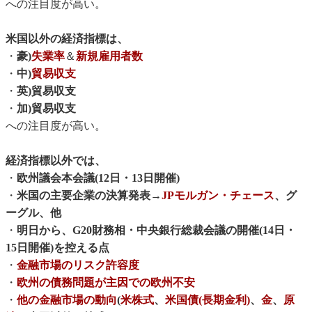
への注目度が高い。
米国以外の経済指標は、
・
豪)
失業率
＆
新規雇用者数
・
中)
貿易収支
・
英)貿易収支
・
加)貿易収支
への注目度が高い。
経済指標以外では、
・
欧州議会本会議(12日・13日開催)
・
米国の主要企業の決算発表→
JPモルガン・チェース
、グ
ーグル、他
・
明日から、G20財務相・中央銀行総裁会議の開催(14日・
15日開催)を控える点
・
金融市場のリスク許容度
・
欧州の債務問題が主因での欧州不安
・
他の金融市場の動向
(
米株式
、
米国債(長期金利)
、
金
、
原