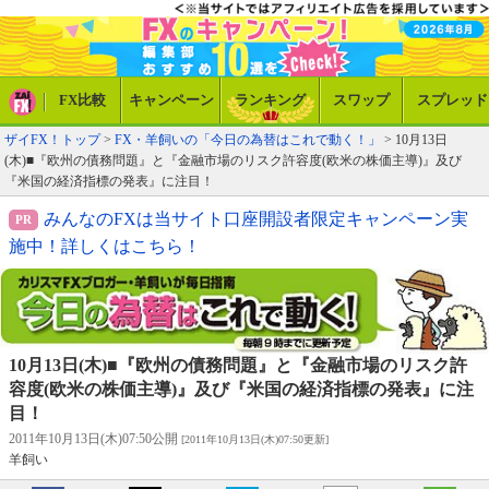
FX比較
キャンペーン
ランキング
スワップ
スプレッド
ザイFX！トップ
>
FX・羊飼いの「今日の為替はこれで動く！」
> 10月13日
(木)■『欧州の債務問題』と『金融市場のリスク許容度(欧米の株価主導)』及び
『米国の経済指標の発表』に注目！
みんなのFXは当サイト口座開設者限定キャンペーン実
施中！詳しくはこちら！
10月13日(木)■『欧州の債務問題』と『金融市場のリスク許
容度(欧米の株価主導)』及び『米国の経済指標の発表』に注
目！
2011年10月13日(木)07:50公開
[2011年10月13日(木)07:50更新]
羊飼い