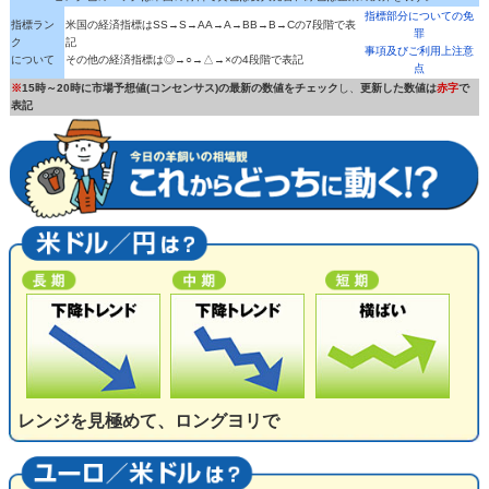
指標部分についての免
指標ラン
米国の経済指標はSS→S→AA→A→BB→B→Cの7段階で表
罪
ク
記
事項及びご利用上注意
について
その他の経済指標は◎→○→△→×の4段階で表記
点
※
15時～20時に市場予想値(コンセンサス)の最新の数値をチェック
し、
更新した数値は
赤字
で
表記
レンジを見極めて、ロングヨリで