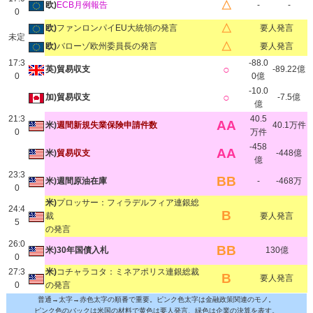
△
欧)
ECB月例報告
-
-
0
△
欧)
ファンロンパイEU大統領の発言
要人発言
未定
△
欧)
バローゾ欧州委員長の発言
要人発言
17:3
-88.0
○
英)貿易収支
-89.22億
0
0億
-10.0
○
加)貿易収支
-7.5億
億
21:3
40.5
AA
米)
週間新規失業保険申請件数
40.1万件
0
万件
-458
AA
米)
貿易収支
-448億
億
23:3
BB
米)週間原油在庫
-
-468万
0
米)
プロッサー：フィラデルフィア連銀総
24:4
B
裁
要人発言
5
の発言
26:0
BB
米)30年国債入札
130億
0
27:3
米)
コチャラコタ：ミネアポリス連銀総裁
B
要人発言
0
の発言
普通→太字→赤色太字の順番で重要。ピンク色太字は金融政策関連のモノ。
ピンク色のバックは米国の材料で黄色は要人発言、緑色は企業の決算を表す。