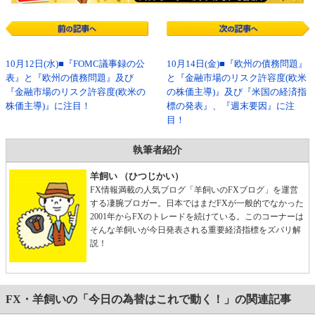
10月12日(水)■『FOMC議事録の公
10月14日(金)■『欧州の債務問題』
表』と『欧州の債務問題』及び
と『金融市場のリスク許容度(欧米
『金融市場のリスク許容度(欧米の
の株価主導)』及び『米国の経済指
株価主導)』に注目！
標の発表』、『週末要因』に注
目！
執筆者紹介
羊飼い （ひつじかい）
FX情報満載の人気ブログ「羊飼いのFXブログ」を運営
する凄腕ブロガー。日本ではまだFXが一般的でなかった
2001年からFXのトレードを続けている。このコーナーは
そんな羊飼いが今日発表される重要経済指標をズバリ解
説！
FX・羊飼いの「今日の為替はこれで動く！」の関連記事