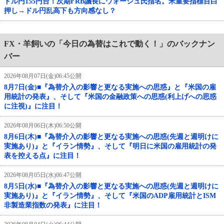
ドル円155円台！次期FRB議長にウォーシュ氏指名。米重要指標目白
押し→ドル円乱高下も方向感なし？
FX・羊飼いの「今日の為替はこれで動く！」のバックナン
バー
2026年08月07日(金)06:45公開
8月7日(金)■『為替介入の影響と更なる実施への思惑』と『米国の雇
用統計の発表』、そして『米国の金融政策への思惑(利上げへの思惑
に注視)』に注目！
2026年08月06日(木)06:50公開
8月6日(木)■『為替介入の影響と更なる実施への思惑(先週と週明けに
実施あり)』と『イラン情勢』、そして『明日に米国の雇用統計の発
表を控える点』に注目！
2026年08月05日(水)06:47公開
8月5日(水)■『為替介入の影響と更なる実施への思惑(先週と週明けに
実施あり)』と『イラン情勢』、そして『米国のADP雇用統計とISM
非製造業指数の発表』に注目！