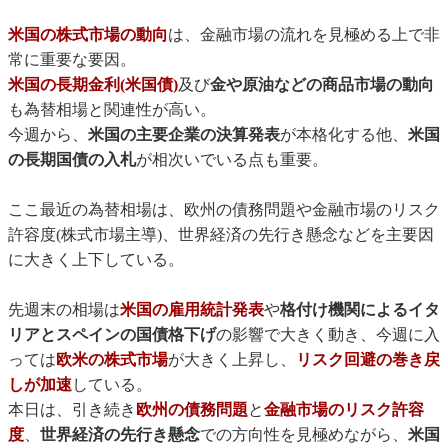
米国の株式市場の動向
は、金融市場の流れを見極める上で非
常に重要な要因。
米国の長期金利(米国債)
及び
金や原油などの商品市場の動向
も為替相場と関連性が高い。
今週から、
米国の主要企業の決算発表
が本格化する他、
米国
の長期国債の入札
が相次いでいる点も重要。
ここ最近の為替相場は、欧州の債務問題や金融市場のリスク
許容度(株式市場主導)、世界経済の先行き懸念などを主要因
に大きく上下している。
先週末の相場は
米国の雇用統計発表
や
格付け機関によるイタ
リアとスペインの国債格下げ
の影響で大きく動き、今週に入
っては
欧米の株式市場
が大きく上昇し、
リスク回避の巻き戻
しが加速
している。
本日は、引き続き
欧州の債務問題
と
金融市場のリスク許容
度
、
世界経済の先行き懸念
での方向性を見極めながら、
米国