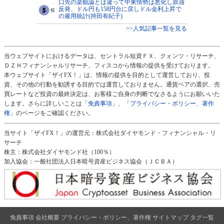
口先の楽観論とは違って中東情勢は悪化し原油
反発、ドル円も158円台に戻しドル金利上昇で
の雇用統計(持田有紀子)
>>人気記事一覧を見る
当ウェブサイトにおけるデータは、セントラル短資ＦＸ、クォンツ・リサーチ、
ＤＺＨフィナンシャルリサーチ、フィスコから情報の提供を受けております。
本ウェブサイト「ザイFX！」は、情報の提供を目的として運営しており、投
資、その他の行動を勧誘する目的では運営しておりません。通貨ペアの選択、売
買レートなど投資の最終決定は、お客様ご自身の判断でなさるようにお願いいた
します。さらに詳しいことは
「免責事項」
、
「プライバシー・ポリシー、著作
権」
のページをご確認ください。
当サイト「ザイFX！」の運営元：株式会社ダイヤモンド・フィナンシャル・リ
サーチ
株主：株式会社ダイヤモンド社（100％）
加入協会：一般社団法人日本暗号資産ビジネス協会（ＪＣＢＡ）
免責事項
会社概要
プライバシー・ポリシー、著作権
サイトマップ
タグ一覧