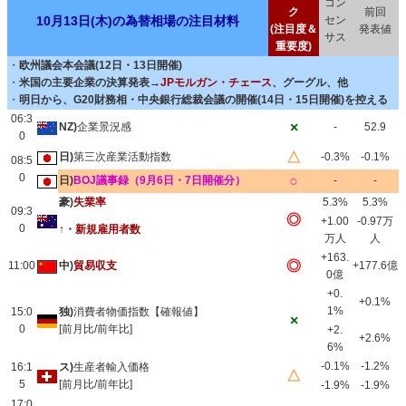
コン
ク
前回
10月13日(木)の為替相場の注目材料
セン
(注目度＆
発表値
サス
重要度)
・
欧州議会本会議(12日・13日開催)
・
米国の主要企業の決算発表→
JPモルガン・チェース
、グーグル、他
・
明日から、G20財務相・中央銀行総裁会議の開催(14日・15日開催)を控える
06:3
×
NZ)
企業景況感
-
52.9
0
△
日)
第三次産業活動指数
-0.3%
-0.1%
08:5
0
○
日)
BOJ議事録（9月6日・7日開催分）
-
-
豪)
失業率
5.3%
5.3%
09:3
◎
+1.00
-0.97万
0
↑・
新規雇用者数
万人
人
+163.
◎
11:00
中)
貿易収支
+177.6億
0億
+0.
+0.1%
1%
15:0
独)
消費者物価指数【確報値】
×
0
[前月比/前年比]
+2.
+2.6%
6%
-0.1%
-1.2%
16:1
ス)
生産者輸入価格
△
5
[前月比/前年比]
-1.9%
-1.9%
17:0