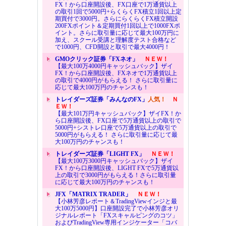
FX！から口座開設後、FX口座で1万通貨以上
の取引1回で5000円+らくらくFX積立1回以上定
期買付で3000円。さらにらくらくFX積立開設
200FXポイント＆定期買付1回以上で1000FXポ
イント。さらに取引量に応じて最大100万円に
加え、スクール受講と理解度テスト合格など
で1000円、CFD開設と取引で最大4000円！
GMOクリック証券「FXネオ」
ＮＥＷ！
【最大100万4000円キャッシュバック】ザイ
FX！から口座開設後、FXネオで1万通貨以上
の取引で4000円がもらえる！ さらに取引量に
応じて最大100万円のチャンスも！
トレイダーズ証券「みんなのFX」
人気！
Ｎ
ＥＷ！
【最大101万円キャッシュバック】ザイFX！か
ら口座開設後、FX口座で5万通貨以上の取引で
5000円+シストレ口座で5万通貨以上の取引で
5000円がもらえる！ さらに取引量に応じて最
大100万円のチャンスも！
トレイダーズ証券「LIGHT FX」
ＮＥＷ！
【最大100万3000円キャッシュバック】ザイ
FX！から口座開設後、LIGHT FXで5万通貨以
上の取引で3000円がもらえる！さらに取引量
に応じて最大100万円のチャンスも！
JFX「MATRIX TRADER」
ＮＥＷ！
【小林芳彦レポート＆TradingViewインジと最
大100万5000円】口座開設完了で小林芳彦オリ
ジナルレポート「FXスキャルピングのコツ」
およびTradingView専用インジケーター「コバ