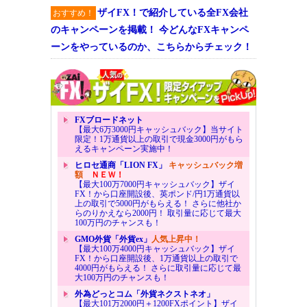
ザイFX！で紹介している全FX会社
おすすめ！
のキャンペーンを掲載！ 今どんなFXキャンペ
ーンをやっているのか、こちらからチェック！
FXブロードネット
【最大6万3000円キャッシュバック】当サイト
限定！1万通貨以上の取引で現金3000円がもら
えるキャンペーン実施中！
ヒロセ通商「LION FX」
キャッシュバック増
額
ＮＥＷ！
【最大100万7000円キャッシュバック】ザイ
FX！から口座開設後、英ポンド/円1万通貨以
上の取引で5000円がもらえる！ さらに他社か
らのりかえなら2000円！ 取引量に応じて最大
100万円のチャンスも！
GMO外貨「外貨ex」
人気上昇中！
【最大100万4000円キャッシュバック】ザイ
FX！から口座開設後、1万通貨以上の取引で
4000円がもらえる！ さらに取引量に応じて最
大100万円のチャンスも！
外為どっとコム「外貨ネクストネオ」
【最大101万2000円＋1200FXポイント】ザイ