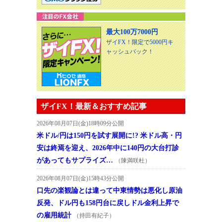
最大100万7000円
ザイFX！限定で5000円キ
ャッシュバック！
ザイFX！最新＆おすすめ記事
2026年08月07日(金)18時09分公開
米ドル/円は150円を試す展開に!? 米ドル高・円
安は終焉を迎え、2026年中に140円の大台打診
があってもサプライズ…
（陳満咲杜）
2026年08月07日(金)15時43分公開
口先の楽観論とは違って中東情勢は悪化し原油
反発、ドル円も158円台に戻しドル金利上昇で
の雇用統計
（持田有紀子）