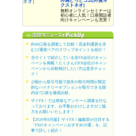
外為どっとコム[外貨ネ
クストネオ]
無料オンラインセミナーは
初心者に人気！口座開設者
向けキャンペーンも充実！
約40口座を調査して比較！高金利通貨を含
む12通貨ペアのスワップポイントを紹介！
当サイトで紹介している全FX会社のキャン
ペーンを掲載！たくさんのFX会社のキャン
ペーンから比較検討したい方は是非チェッ
ク！
少額から取引可能で損失や取引時間が限定
的なバイナリーオプションが取引できる国
内全7口座を徹底比較。
ザイFX！では簡単なアンケート調査を行な
っております。お手数おかけしますがご協
力をお願いいたします！
【2026年8月版】ザイFX！編集部が注目する
「FXのキャンペーンおすすめ10選」を、記
事で詳しく紹介！