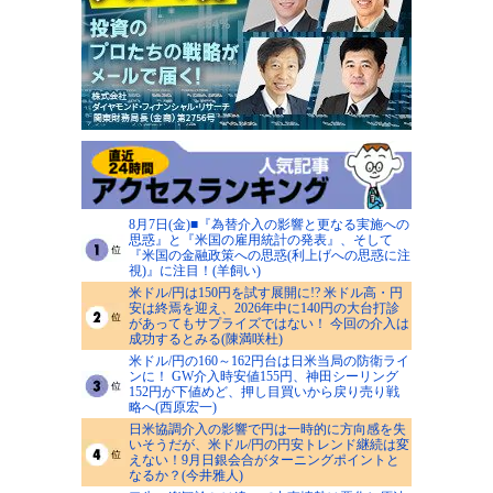
8月7日(金)■『為替介入の影響と更なる実施への
思惑』と『米国の雇用統計の発表』、そして
『米国の金融政策への思惑(利上げへの思惑に注
視)』に注目！(羊飼い)
米ドル/円は150円を試す展開に!? 米ドル高・円
安は終焉を迎え、2026年中に140円の大台打診
があってもサプライズではない！ 今回の介入は
成功するとみる(陳満咲杜)
米ドル/円の160～162円台は日米当局の防衛ライ
ンに！ GW介入時安値155円、神田シーリング
152円が下値めど、押し目買いから戻り売り戦
略へ(西原宏一)
日米協調介入の影響で円は一時的に方向感を失
いそうだが、米ドル/円の円安トレンド継続は変
えない！9月日銀会合がターニングポイントと
なるか？(今井雅人)