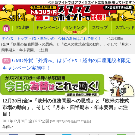
FX比較
キャンペーン
ランキング
スワップ
スプレッド
ザイFX！トップ
>
FX・羊飼いの「今日の為替はこれで動く！」
> 12月30日
(金)■『欧州の債務問題への思惑』と『欧米の株式市場の動向』、そして『月末・
四半期末・年末要因』に注目！
GMO外貨「外貨ex」はザイFX！経由の口座開設者限定
キャンペーン実施中！
12月30日(金)■『欧州の債務問題への思惑』と『欧米の株式
市場の動向』、そして『月末・四半期末・年末要因』に注
目！
2011年12月30日(金)07:52公開
[2011年12月30日(金)07:52更新]
羊飼い