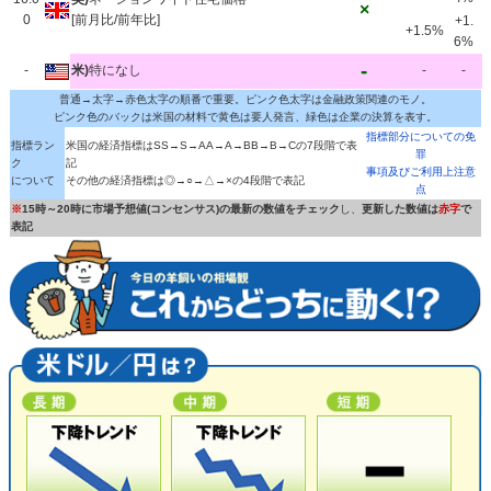
×
0
[前月比/前年比]
+1.
+1.5%
6%
-
-
米)
特になし
-
-
普通→太字→赤色太字の順番で重要。ピンク色太字は金融政策関連のモノ。
ピンク色のバックは米国の材料で黄色は要人発言、緑色は企業の決算を表す。
指標部分についての免
指標ラン
米国の経済指標はSS→S→AA→A→BB→B→Cの7段階で表
罪
ク
記
事項及びご利用上注意
について
その他の経済指標は◎→○→△→×の4段階で表記
点
※
15時～20時に市場予想値(コンセンサス)の最新の数値をチェック
し、
更新した数値は
赤字
で
表記