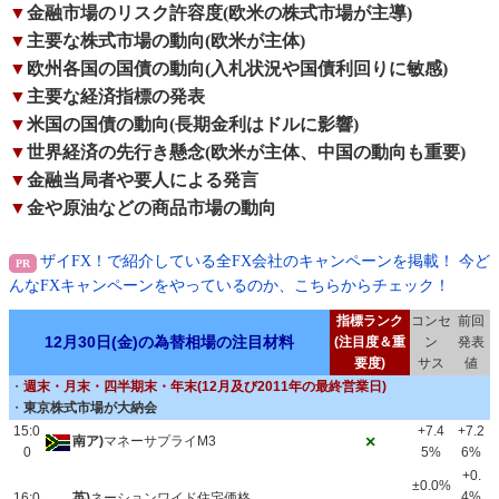
▼
金融市場のリスク許容度(欧米の株式市場が主導)
▼
主要な株式市場の動向(欧米が主体)
▼
欧州各国の国債の動向(入札状況や国債利回りに敏感)
▼
主要な経済指標の発表
▼
米国の国債の動向(長期金利はドルに影響)
▼
世界経済の先行き懸念(欧米が主体、中国の動向も重要)
▼
金融当局者や要人による発言
▼
金や原油などの商品市場の動向
ザイFX！で紹介している全FX会社のキャンペーンを掲載！ 今ど
んなFXキャンペーンをやっているのか、こちらからチェック！
指標ランク
コンセ
前回
12月30日(金)の為替相場の注目材料
(注目度＆重
ン
発表
要度)
サス
値
・
週末・月末・四半期末・年末(12月及び2011年の最終営業日)
・
東京株式市場が大納会
15:0
+7.4
+7.2
×
南ア)
マネーサプライM3
0
5%
6%
+0.
±0.0%
4%
16:0
英)
ネーションワイド住宅価格