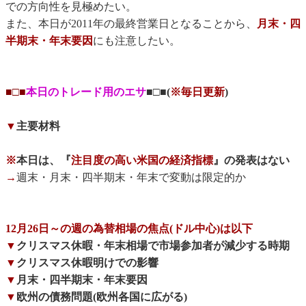
での方向性を見極めたい。
また、本日が2011年の最終営業日となることから、
月末・四
半期末・年末要因
にも注意したい。
■□■
本日のトレード用のエサ
■□■(
※毎日更新
)
▼
主要材料
※
本日は、『
注目度の高い米国の経済指標
』の発表はない
→
週末・月末・四半期末・年末で変動は限定的か
12月26日～の週の為替相場の焦点(ドル中心)は以下
▼
クリスマス休暇・年末相場で市場参加者が減少する時期
▼
クリスマス休暇明けでの影響
▼
月末・四半期末・年末要因
▼
欧州の債務問題(欧州各国に広がる)