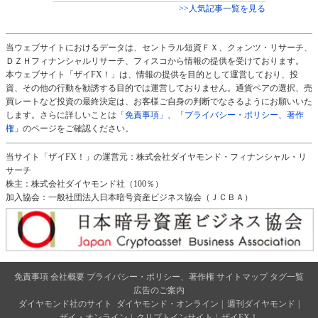
>>人気記事一覧を見る
当ウェブサイトにおけるデータは、セントラル短資ＦＸ、クォンツ・リサーチ、
ＤＺＨフィナンシャルリサーチ、フィスコから情報の提供を受けております。
本ウェブサイト「ザイFX！」は、情報の提供を目的として運営しており、投
資、その他の行動を勧誘する目的では運営しておりません。通貨ペアの選択、売
買レートなど投資の最終決定は、お客様ご自身の判断でなさるようにお願いいた
します。さらに詳しいことは
「免責事項」
、
「プライバシー・ポリシー、著作
権」
のページをご確認ください。
当サイト「ザイFX！」の運営元：株式会社ダイヤモンド・フィナンシャル・リ
サーチ
株主：株式会社ダイヤモンド社（100％）
加入協会：一般社団法人日本暗号資産ビジネス協会（ＪＣＢＡ）
免責事項
会社概要
プライバシー・ポリシー、著作権
サイトマップ
タグ一覧
広告のご案内
ダイヤモンド社のサイト
ダイヤモンド・オンライン
|
週刊ダイヤモンド
|
ザイ・オンライン
|
クリプトインサイト
|
ザイFX！