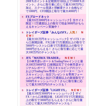
200FXポイント＆定期買付1回以上で1000FXポ
イント。さらに取引量に応じて最大100万円に
加え、スクール受講と理解度テスト合格など
で1000円、CFD開設と取引で最大4000円！
FXブロードネット
【最大6万3000円キャッシュバック】当サイト
限定！1万通貨以上の取引で現金3000円がもら
えるキャンペーン実施中！
トレイダーズ証券「みんなのFX」
人気！
Ｎ
ＥＷ！
【最大101万円キャッシュバック】ザイFX！か
ら口座開設後、FX口座で5万通貨以上の取引で
5000円+シストレ口座で5万通貨以上の取引で
5000円がもらえる！ さらに取引量に応じて最
大100万円のチャンスも！
JFX「MATRIX TRADER」
ＮＥＷ！
【小林芳彦レポート＆TradingViewインジと最
大100万5000円】口座開設完了で小林芳彦オリ
ジナルレポート「FXスキャルピングのコツ」
およびTradingView専用インジケーター「コバ
スキャインジ」当日プレゼント＆専用フォー
ムからの申込と合計1万通貨以上の新規取引で
5000円キャッシュバック！さらに取引量に応
じて最大100万円のチャンスも！
トレイダーズ証券「LIGHT FX」
ＮＥＷ！
【最大100万3000円キャッシュバック】ザイ
FX！から口座開設後、LIGHT FXで5万通貨以
上の取引で3000円がもらえる！さらに取引量
に応じて最大100万円のチャンスも！