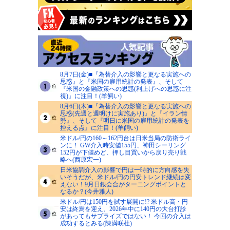
8月7日(金)■『為替介入の影響と更なる実施への
思惑』と『米国の雇用統計の発表』、そして
『米国の金融政策への思惑(利上げへの思惑に注
視)』に注目！(羊飼い)
8月6日(木)■『為替介入の影響と更なる実施への
思惑(先週と週明けに実施あり)』と『イラン情
勢』、そして『明日に米国の雇用統計の発表を
控える点』に注目！(羊飼い)
米ドル/円の160～162円台は日米当局の防衛ライ
ンに！ GW介入時安値155円、神田シーリング
152円が下値めど、押し目買いから戻り売り戦
略へ(西原宏一)
日米協調介入の影響で円は一時的に方向感を失
いそうだが、米ドル/円の円安トレンド継続は変
えない！9月日銀会合がターニングポイントと
なるか？(今井雅人)
米ドル/円は150円を試す展開に!? 米ドル高・円
安は終焉を迎え、2026年中に140円の大台打診
があってもサプライズではない！ 今回の介入は
成功するとみる(陳満咲杜)