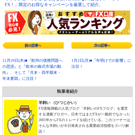
FX！」限定のお得なキャンペーンを厳選して紹介。
12月29日(木)■『欧州の債務問題へ
1月2日(月)■『年明けでの影響』に
の思惑』と『欧米の株式市場の動
注目！
向』、そして『月末・四半期末・
年末要因』に注目！
執筆者紹介
羊飼い （ひつじかい）
FX情報満載の人気ブログ「羊飼いのFXブログ」を運営
する凄腕ブロガー。日本ではまだFXが一般的でなかった
2001年からFXのトレードを続けている。このコーナーは
そんな羊飼いが今日発表される重要経済指標をズバリ解
説！