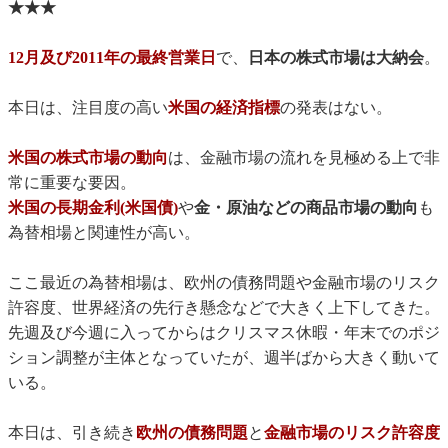
★★★
12月及び2011年の最終営業日
で、
日本の株式市場は大納会
。
本日は、注目度の高い
米国の経済指標
の発表はない。
米国の株式市場の動向
は、金融市場の流れを見極める上で非
常に重要な要因。
米国の長期金利(米国債)
や
金・原油などの商品市場の動向
も
為替相場と関連性が高い。
ここ最近の為替相場は、欧州の債務問題や金融市場のリスク
許容度、世界経済の先行き懸念などで大きく上下してきた。
先週及び今週に入ってからはクリスマス休暇・年末でのポジ
ション調整が主体となっていたが、週半ばから大きく動いて
いる。
本日は、引き続き
欧州の債務問題
と
金融市場のリスク許容度