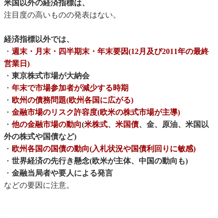
米国以外の経済指標は、
注目度の高いものの発表はない。
経済指標以外では、
・
週末・月末・四半期末・年末要因(12月及び2011年の最終
営業日)
・
東京株式市場が大納会
・
年末で市場参加者が減少する時期
・
欧州の債務問題(欧州各国に広がる)
・
金融市場のリスク許容度(欧米の株式市場が主導)
・
他の金融市場の動向
(
米株式
、
米国債
、金、原油、米国以
外の株式や国債など)
・
欧州各国の国債の動向(入札状況や国債利回りに敏感)
・
世界経済の先行き懸念(欧米が主体、中国の動向も)
・
金融当局者や要人による発言
などの要因に注意。