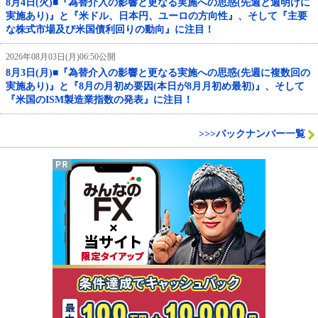
8月4日(火)■『為替介入の影響と更なる実施への思惑(先週と週明けに
実施あり)』と『米ドル、日本円、ユーロの方向性』、そして『主要
な株式市場及び米国債利回りの動向』に注目！
2026年08月03日(月)06:50公開
8月3日(月)■『為替介入の影響と更なる実施への思惑(先週に複数回の
実施あり)』と『8月の月初め要因(本日が8月月初め最初)』、そして
『米国のISM製造業指数の発表』に注目！
>>>バックナンバー一覧