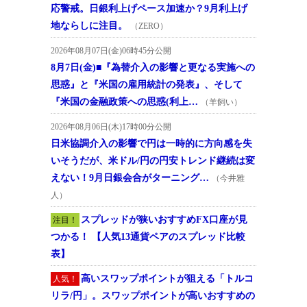
応警戒。日銀利上げペース加速か？9月利上げ
地ならしに注目。
（ZERO）
2026年08月07日(金)06時45分公開
8月7日(金)■『為替介入の影響と更なる実施への
思惑』と『米国の雇用統計の発表』、そして
『米国の金融政策への思惑(利上…
（羊飼い）
2026年08月06日(木)17時00分公開
日米協調介入の影響で円は一時的に方向感を失
いそうだが、米ドル/円の円安トレンド継続は変
えない！9月日銀会合がターニング…
（今井雅
人）
スプレッドが狭いおすすめFX口座が見
注目！
つかる！ 【人気13通貨ペアのスプレッド比較
表】
高いスワップポイントが狙える「トルコ
人気！
リラ/円」。スワップポイントが高いおすすめの