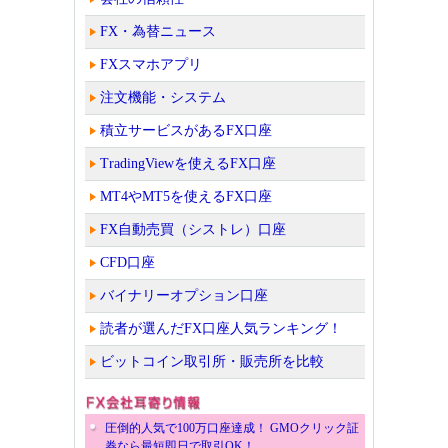
FX・為替ニュース
FXスマホアプリ
注文機能・システム
積立サービスがあるFX口座
TradingViewを使えるFX口座
MT4やMT5を使えるFX口座
FX自動売買（シストレ）口座
CFD口座
バイナリーオプション口座
読者が選んだFX口座人気ランキング！
ビットコイン取引所・販売所を比較
圧倒的人気で100万口座達成！ GMOクリック証
券なら最短即日で取引OK！