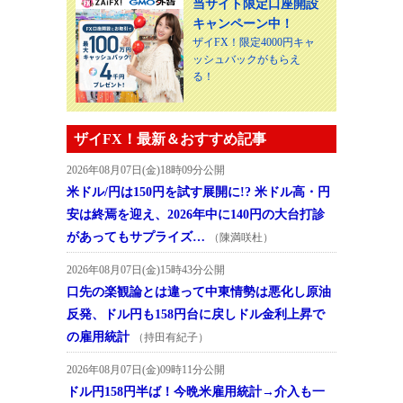
当サイト限定口座開設
キャンペーン中！
ザイFX！限定4000円キャ
ッシュバックがもらえ
る！
ザイFX！最新＆おすすめ記事
2026年08月07日(金)18時09分公開
米ドル/円は150円を試す展開に!? 米ドル高・円
安は終焉を迎え、2026年中に140円の大台打診
があってもサプライズ…
（陳満咲杜）
2026年08月07日(金)15時43分公開
口先の楽観論とは違って中東情勢は悪化し原油
反発、ドル円も158円台に戻しドル金利上昇で
の雇用統計
（持田有紀子）
2026年08月07日(金)09時11分公開
ドル円158円半ば！今晩米雇用統計→介入も一