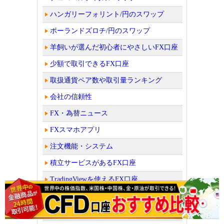
ハンガリーフォリント/円のスワップ
ポーランドズロチ/円のスワップ
羊飼いが選んだ初心者にやさしいFX口座
少額で取引できるFX口座
取扱通貨ペア数や取引量ランキング
会社の信頼性
FX・為替ニュース
FXスマホアプリ
注文機能・システム
積立サービスがあるFX口座
TradingViewを使えるFX口座
MT4やMT5を使えるFX口座
FX自動売買（シストレ）口座