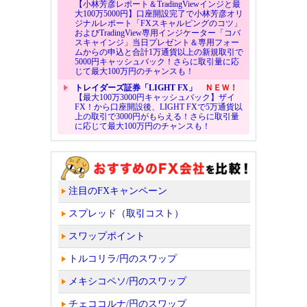
【小林芳彦レポート＆TradingViewインジと最
大100万5000円】口座開設完了で小林芳彦オリ
ジナルレポート「FXスキャルピングのコツ」
およびTradingView専用インジケーター「コバ
スキャインジ」当日プレゼント＆専用フォー
ムからの申込と合計1万通貨以上の新規取引で
5000円キャッシュバック！さらに取引量に応
じて最大100万円のチャンスも！
トレイダーズ証券「LIGHT FX」
ＮＥＷ！
【最大100万3000円キャッシュバック】ザイ
FX！から口座開設後、LIGHT FXで5万通貨以
上の取引で3000円がもらえる！さらに取引量
に応じて最大100万円のチャンスも！
注目のFXキャンペーン
スプレッド（取引コスト）
スワップポイント
トルコリラ/円のスワップ
メキシコペソ/円のスワップ
チェココルナ/円のスワップ