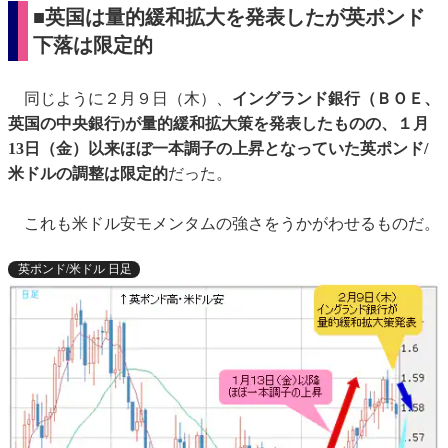
■英国は量的緩和拡大を発表したが英ポンド
下落は限定的
同じように２月９日（木）、
イングランド銀行（ＢＯＥ、
英国の中央銀行)が量的緩和拡大策を発表したものの、１月
13日（金）以来ほぼ一本調子の上昇となっていた英ポンド/
米ドルの調整は限定的
だった。
これも米ドル安モメンタムの強さをうかがわせるものだ。
英ポンド/米ドル 日足