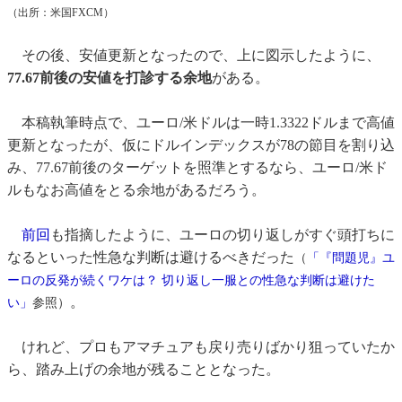
（出所：米国FXCM）
その後、安値更新となったので、上に図示したように、
77.67前後の安値を打診する余地
がある。
本稿執筆時点で、ユーロ/米ドルは一時1.3322ドルまで高値
更新となったが、仮にドルインデックスが78の節目を割り込
み、77.67前後のターゲットを照準とするなら、ユーロ/米ド
ルもなお高値をとる余地があるだろう。
前回
も指摘したように、ユーロの切り返しがすぐ頭打ちに
なるといった性急な判断は避けるべきだった
（
「『問題児』ユ
ーロの反発が続くワケは？ 切り返し一服との性急な判断は避けた
。
い」
参照）
けれど、プロもアマチュアも戻り売りばかり狙っていたか
ら、踏み上げの余地が残ることとなった。