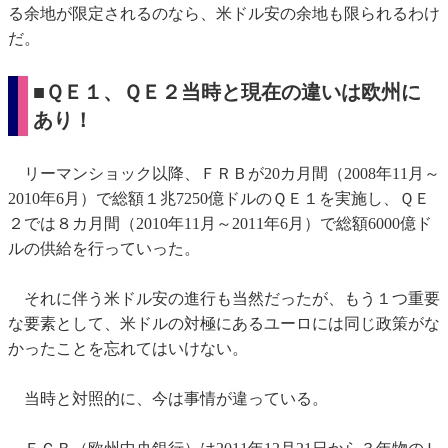
る余地が限定されるのなら、米ドル安の余地も限られるわけ
だ。
■ＱＥ１、ＱＥ２当時と現在の違いは欧州に
あり！
リーマンショック以降、ＦＲＢが20カ月間（2008年11月～
2010年6月）で総額１兆7250億ドルのＱＥ１を実施し、ＱＥ
２では８カ月間（2010年11月～2011年6月）で総額6000億ド
ルの供給を行っていった。
それに伴う米ドル安の進行も当然だったが、もう１つ重要
な要素として、米ドルの対極にあるユーロには同じ政策がな
かったことを忘れてはいけない。
当時と対照的に、今は事情が違っている。