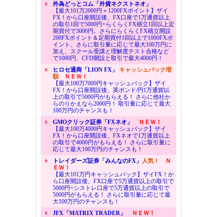
外為どっとコム「外貨ネクストネオ」
【最大101万2000円＋1200FXポイント】ザイ
FX！から口座開設後、FX口座で1万通貨以上
の取引1回で5000円+らくらくFX積立1回以上定
期買付で3000円。さらにらくらくFX積立開設
200FXポイント＆定期買付1回以上で1000FXポ
イント。さらに取引量に応じて最大100万円に
加え、スクール受講と理解度テスト合格など
で1000円、CFD開設と取引で最大4000円！
ヒロセ通商「LION FX」
キャッシュバック増
額
ＮＥＷ！
【最大100万7000円キャッシュバック】ザイ
FX！から口座開設後、英ポンド/円1万通貨以
上の取引で5000円がもらえる！ さらに他社か
らのりかえなら2000円！ 取引量に応じて最大
100万円のチャンスも！
GMOクリック証券「FXネオ」
ＮＥＷ！
【最大100万4000円キャッシュバック】ザイ
FX！から口座開設後、FXネオで1万通貨以上
の取引で4000円がもらえる！ さらに取引量に
応じて最大100万円のチャンスも！
トレイダーズ証券「みんなのFX」
人気！
Ｎ
ＥＷ！
【最大101万円キャッシュバック】ザイFX！か
ら口座開設後、FX口座で5万通貨以上の取引で
5000円+シストレ口座で5万通貨以上の取引で
5000円がもらえる！ さらに取引量に応じて最
大100万円のチャンスも！
JFX「MATRIX TRADER」
ＮＥＷ！