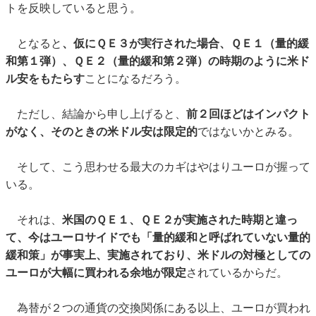
トを反映していると思う。
となると
、仮にＱＥ３が実行された場合、ＱＥ１（量的緩
和第１弾）、ＱＥ２（量的緩和第２弾）の時期のように米ド
ル安をもたらす
ことになるだろう。
ただし、結論から申し上げると、
前２回ほどはインパクト
がなく、そのときの米ドル安は限定的
ではないかとみる。
そして、こう思わせる最大のカギはやはりユーロが握って
いる。
それは、
米国のＱＥ１、ＱＥ２が実施された時期と違っ
て、今はユーロサイドでも「量的緩和と呼ばれていない量的
緩和策」が事実上、実施されており、米ドルの対極としての
ユーロが大幅に買われる余地が限定
されているからだ。
為替が２つの通貨の交換関係にある以上、ユーロが買われ