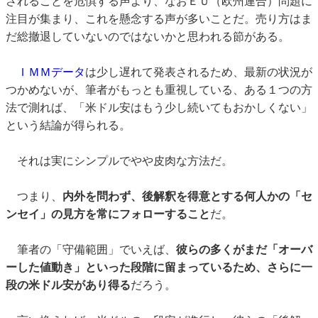
されることを危惧する声より、なおＥＵ（欧州連合）問題に
注目が集まり、これを懸念する声が多いことだ。売り方はま
だ総撤退していないのではないかと思われる節がある。
ＩＭＭデータ
は少し遅れて発表されるため、最新の状況が
つかめないが、筆者がもっとも重視している、ある１つの方
法で測れば、「米ドル安はもう少し続いてもおかしくない」
という結論が得られる。
それは実にシンプルでやや皮肉な方法だ。
つまり、
内外を問わず、後解釈を得意とする何人かの「セ
ンセイ」の見方を常にフォローする
こと
だ。
筆者の「守備範囲」でいえば、
彼らの多くがまだ「オーバ
ーした値動き」といった段階に留まっているため、さらに一
段の米ドル安があり得る
だろう。