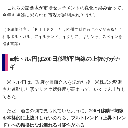
これらの諸要素が市場センチメントの変化と絡み合って、
今年も複雑に彩られた市況が展開されそうだ。
（※編集部注：「ＰＩＩＧＳ」とは欧州で財政面に不安があるとさ
れるポルトガル、アイルランド、イタリア、ギリシャ、スペインを
指す言葉）
■米ドル/円は200日移動平均線の上抜けがカ
ギ
米ドル/円は、政府が覆面介入を認めた後、米株式の堅調
さと連動した形でリスク選好度が高まって、いくぶん上昇し
てきた。
ただ、過去の例で見られていたように、
200日移動平均線
を本格的に上抜けしないのなら、ブルトレンド（上昇トレン
ド）への転換はなお遅れる
可能性がある。