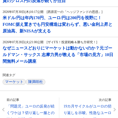
貨のクロス円の反落が続くか注目
2026年07月30日(木)16:17公開 [西原宏一の「ヘッジファンドの思惑」]
米ドル/円は年内170円、ユーロ/円は200円を視野に！
FOMC据え置きでも円安構造は変わらず、悪い金利上昇と
原油高、新NISAが支える
2026年07月28日(火)21:00公開 [ザイFX！投資戦略＆勝ち方研究！]
なぜニュースどおりにマーケットは動かないのか？元ゴー
ルドマン・サックス 志摩力男が教える「市場の見方」10日
間無料メール講座
関連タグ
マーケット
陳満咲杜
前の記事
次の記事
「問題児」ユーロの反発が続
19カ月サイクルがユーロの切
くワケは？切り返し一服との
り返しを示唆。性急なユーロ