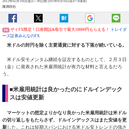
2012年02月10日(金)17:36公開
[2012年02月10日(金)17:36更新]
陳満咲杜
ザイFX限定！口座開設&取引で最大10000円もらえる！
トレイダ
ーズ証券みんなのFX
米ドルの対円を除く主要通貨に対する下落が続いている。
米ドル安モメンタム継続を証左するものとして、２月３日
（金）に発表された米雇用統計が有力な材料と言えるだろ
う。
■米雇用統計は良かったのにドルインデック
スは安値更新
マーケットの想定よりかなり良かった米雇用統計は米ドル
の切り返しをもたらさず、ドルインデックスはまた安値を更
新
した。これは短期スパンにおける米ドル安トレンドの強さ