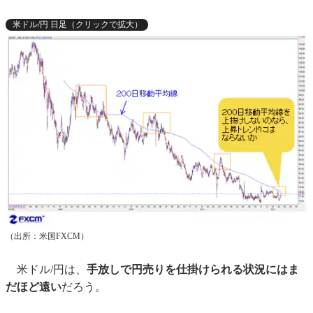
米ドル/円 日足（クリックで拡大）
（出所：米国FXCM）
米ドル/円は、
手放しで円売りを仕掛けられる状況にはま
だほど遠い
だろう。