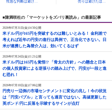
性急な判断は避け…
売りは避けたほ…
■陳満咲杜の「マーケットをズバリ裏読み」の最新記事
2026年07月31日(金)14:50公開
米ドル/円が165円を突破するのは難しいとみる！ 金利差で
考えれば近年の円安の進行は異例で、正当化できない。日
米が連携した為替介入は、効いてくるはず
2026年07月24日(金)11:21公開
米ドル/円は165円も覚悟!? 「骨太の方針」への懸念と日本
の個人投資家による逆張りの踏み上げで、円安が一段と進
む恐れ！
2026年07月10日(金)17:06公開
円売り一辺倒の市場センチメントに変化の兆し！今の状況
は「円安バブル」と言っても過言ではない。高値更新した
英ポンド/円に反落を示唆するサインが点灯