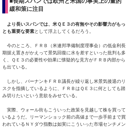
■長期スパンでは欧州と米国の事実上の量的
緩和策に注目
より長いスパンでは、米ＱＥ３の有無やその影響力がもっ
とも重要な要素
として浮上してくるだろう。
今のところ、ＦＲＢ（米連邦準備制度理事会）の低金利長
期据え置きがかえって景気回復に水を差すといった批判も多
く、ＱＥ３の必要性や効果に懐疑的な見方がＦＲＢ内部から
も出ている。
しかし、バーナンキＦＲＢ議長が繰り返し米景気後退のリ
スクを指摘しているように、ＦＲＢはＱＥ３に何としても踏
み切りたいという意欲をみせている。
実際、ウォール街もこういった政策を見越して株を買って
いるようだ。リーマンショック前の高値まで一歩手前まで買
われているＮＹダウ指数は如実にこういった市場センチメン