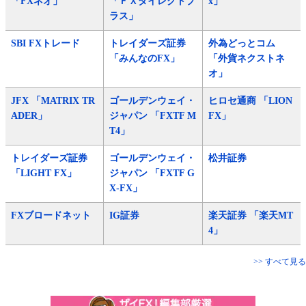
「FXネオ」
「ＦＸダイレクトプ
x」
ラス」
SBI FXトレード
トレイダーズ証券
外為どっとコム
「みんなのFX」
「外貨ネクストネ
オ」
JFX 「MATRIX TR
ゴールデンウェイ・
ヒロセ通商 「LION
ADER」
ジャパン 「FXTF M
FX」
T4」
トレイダーズ証券
ゴールデンウェイ・
松井証券
「LIGHT FX」
ジャパン 「FXTF G
X-FX」
FXブロードネット
IG証券
楽天証券 「楽天MT
4」
>> すべて見る