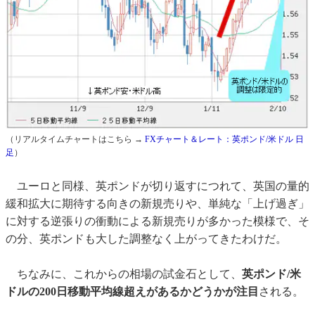
（リアルタイムチャートはこちら →
FXチャート＆レート：英ポンド/米ドル 日
足
）
ユーロと同様、英ポンドが切り返すにつれて、英国の量的
緩和拡大に期待する向きの新規売りや、単純な「上げ過ぎ」
に対する逆張りの衝動による新規売りが多かった模様で、そ
の分、英ポンドも大した調整なく上がってきたわけだ。
ちなみに、これからの相場の試金石として、
英ポンド/米
ドルの200日移動平均線超えがあるかどうかが注目
される。