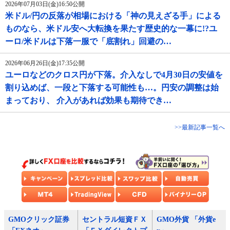
2026年07月03日(金)16:50公開
米ドル/円の反落が相場における「神の見えざる手」による
ものなら、米ドル安へ大転換を果たす歴史的な一幕に!?ユ
ーロ/米ドルは下落一服で「底割れ」回避の…
2026年06月26日(金)17:35公開
ユーロなどのクロス円が下落。介入なしで4月30日の安値を
割り込めば、一段と下落する可能性も…。円安の調整は始
まっており、 介入があれば効果も期待でき…
>>最新記事一覧へ
GMOクリック証券
セントラル短資ＦＸ
GMO外貨 「外貨e