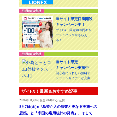
当サイト限定口座開設
キャンペーン中！
ザイFX！限定4000円キャ
ッシュバックがもらえ
る！
当サイト限定
キャンペーン実施中
初心者にうれしい無料オ
ンラインセミナーが充実!
ザイFX！最新＆おすすめ記事
2026年08月07日(金)06時45分公開
8月7日(金)■『為替介入の影響と更なる実施への
思惑』と『米国の雇用統計の発表』、そして