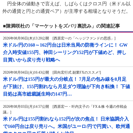
円全体の値動きで言えば、しばらくはクロス円（米ドル以
外の通貨と円との通貨ペア）が主導する相場となりそうだ。
■陳満咲杜の「マーケットをズバリ裏読み」の関連記事
2026年08月06日(木)13:20公開 [西原宏一の「ヘッジファンドの思惑」]
米ドル/円の160～162円台は日米当局の防衛ラインに！ GW
介入時安値155円、神田シーリング152円が下値めど、押し
目買いから戻り売り戦略へ
2026年08月04日(火)16:43公開 [田向宏行式 副業FXのススメ!]
米ドル/円は155円が最大の分岐点！ 7月足の包み線を8月足
が下抜け、155円割れなら月足ダウ理論が下向き転換！ 下値
目処は高市総裁誕生時の147円…
2026年08月03日(月)14:57公開 [西原宏一・叶内文子の「FX＆株 今週の作戦会
議」]
米ドル/円は155円割れなら152円が次の焦点！ 日米協調介入
で160円台は戻り売りへ。米国がユーロ/円で円買い、欧州通