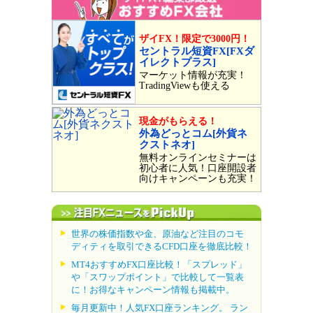
ザイFX！限定で3000円！
セントラル短資FX[FXダ
イレクトプラス]
マーケット情報が充実！
TradingViewも使える
現金がもらえる！
外為どっとコム[外貨ネ
クストネオ]
無料オンラインセミナーは
初心者に人気！口座開設者
向けキャンペーンも充実！
世界の株価指数や金、原油など注目のコモ
ディティを取引できるCFD口座を徹底比較！
MT4おすすめFX口座比較！「スプレッド」
や「スワップポイント」で比較して一覧表
に！お得なキャンペーン情報も掲載中。
毎月更新中！人気FX口座ランキング。 ラン