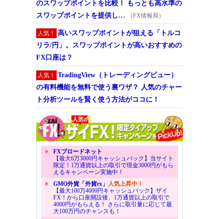
のスワップポイントを比較！ もっとも高水準の
スワップポイントを提供し…
（FX情報局）
高いスワップポイントが狙える「トルコ
人気！
リラ/円」。スワップポイントが高いおすすめの
FX口座は？
TradingView（トレーディングビュー）
人気！
の有料機能を無料で使う裏ワザ？ 人気のチャー
ト分析ツールを賢く使う方法がココに！
FXブロードネット
【最大6万3000円キャッシュバック】当サイト
限定！1万通貨以上の取引で現金3000円がもら
えるキャンペーン実施中！
GMO外貨「外貨ex」
人気上昇中！
【最大100万4000円キャッシュバック】ザイ
FX！から口座開設後、1万通貨以上の取引で
4000円がもらえる！ さらに取引量に応じて最
大100万円のチャンスも！