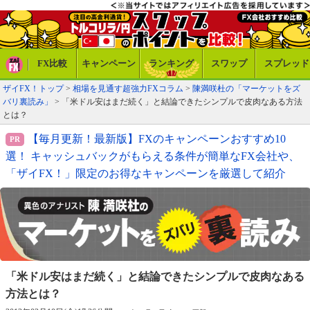
FX比較
キャンペーン
ランキング
スワップ
スプレッド
ザイFX！トップ
>
相場を見通す超強力FXコラム
>
陳満咲杜の「マーケットをズ
バリ裏読み」
> 「米ドル安はまだ続く」と結論できたシンプルで皮肉なある方法
とは？
【毎月更新！最新版】FXのキャンペーンおすすめ10
選！ キャッシュバックがもらえる条件が簡単なFX会社や、
「ザイFX！」限定のお得なキャンペーンを厳選して紹介
「米ドル安はまだ続く」と結論できた
シンプルで皮肉なある
方法とは？