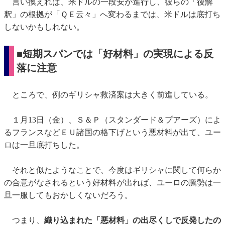
言い換えれば、米ドルの一段安が進行し、彼らの「後解
釈」の根拠が「ＱＥ云々」へ変わるまでは、米ドルは底打ち
しないかもしれない。
■短期スパンでは「好材料」の実現による反
落に注意
ところで、例のギリシャ救済案は大きく前進している。
１月13日（金）、Ｓ＆Ｐ（スタンダード＆プアーズ）によ
るフランスなどＥＵ諸国の格下げという悪材料が出て、ユー
ロは一旦底打ちした。
それと似たようなことで、今度はギリシャに関して何らか
の合意がなされるという好材料が出れば、ユーロの騰勢は一
旦一服してもおかしくないだろう。
つまり、
織り込まれた「悪材料」の出尽くしで反発したの