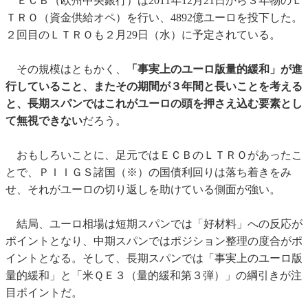
ＥＣＢ（欧州中央銀行）は2011年12月21日から３年物のＬ
ＴＲＯ（資金供給オペ）を行い、4892億ユーロを投下した。
２回目のＬＴＲＯも２月29日（水）に予定されている。
その規模はともかく、
「事実上のユーロ版量的緩和」が進
行していること、またその期間が３年間と長いことを考える
と、長期スパンではこれがユーロの頭を押さえ込む要素とし
て無視できない
だろう。
おもしろいことに、足元ではＥＣＢのＬＴＲＯがあったこ
とで、ＰＩＩＧＳ諸国（※）の国債利回りは落ち着きをみ
せ、それがユーロの切り返しを助けている側面が強い。
結局、ユーロ相場は短期スパンでは「好材料」への反応が
ポイントとなり、中期スパンではポジション整理の度合がポ
イントとなる。そして、長期スパンでは「事実上のユーロ版
量的緩和」と「米ＱＥ３（量的緩和第３弾）」の綱引きが注
目ポイントだ。