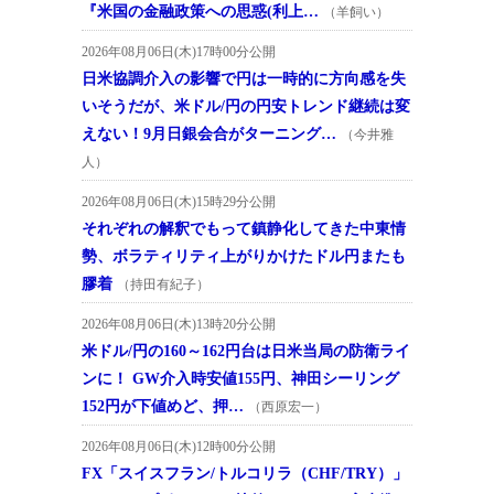
『米国の金融政策への思惑(利上…
（羊飼い）
2026年08月06日(木)17時00分公開
日米協調介入の影響で円は一時的に方向感を失
いそうだが、米ドル/円の円安トレンド継続は変
えない！9月日銀会合がターニング…
（今井雅
人）
2026年08月06日(木)15時29分公開
それぞれの解釈でもって鎮静化してきた中東情
勢、ボラティリティ上がりかけたドル円またも
膠着
（持田有紀子）
2026年08月06日(木)13時20分公開
米ドル/円の160～162円台は日米当局の防衛ライ
ンに！ GW介入時安値155円、神田シーリング
152円が下値めど、押…
（西原宏一）
2026年08月06日(木)12時00分公開
FX「スイスフラン/トルコリラ（CHF/TRY）」