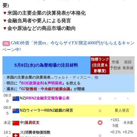
要)
▼
米国の主要企業の決算発表が本格化
▼
金融当局者や要人による発言
▼
金や原油などの商品市場の動向
GMO外貨「外貨ex」今ならザイFX!限定4000円がもらえるキャン
ペーン中!
指標ランク
市場
前回
5月8日(水)の為替相場の注目材料
(注目度＆
予想値
発表値
影響度)
・
米国の主要企業の決算発表
→ウォルト・ディズニー、他
・
明日に『
BOE政策金利
＆
声明発表
』を控える
・
週末に『
G7財務相・中央銀行総裁会議
』が開催
06:0
○
NZ)
RBNZ金融安定報告書公表
-
-
0
06:0
○
NZ)ウィーラーRBNZ総裁の発言
要人発言
5
+161.
◎
未定
中)
貿易収支
-8.8億
5億
+0.1%
+0.2%
16:1
ス)消費者物価指数
○