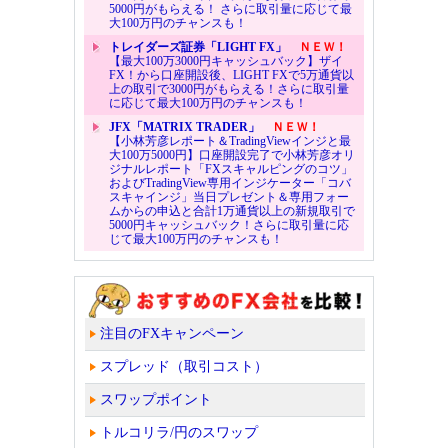
5000円がもらえる！ さらに取引量に応じて最
大100万円のチャンスも！
トレイダーズ証券「LIGHT FX」
ＮＥＷ！
【最大100万3000円キャッシュバック】ザイ
FX！から口座開設後、LIGHT FXで5万通貨以
上の取引で3000円がもらえる！さらに取引量
に応じて最大100万円のチャンスも！
JFX「MATRIX TRADER」
ＮＥＷ！
【小林芳彦レポート＆TradingViewインジと最
大100万5000円】口座開設完了で小林芳彦オリ
ジナルレポート「FXスキャルピングのコツ」
およびTradingView専用インジケーター「コバ
スキャインジ」当日プレゼント＆専用フォー
ムからの申込と合計1万通貨以上の新規取引で
5000円キャッシュバック！さらに取引量に応
じて最大100万円のチャンスも！
注目のFXキャンペーン
スプレッド（取引コスト）
スワップポイント
トルコリラ/円のスワップ