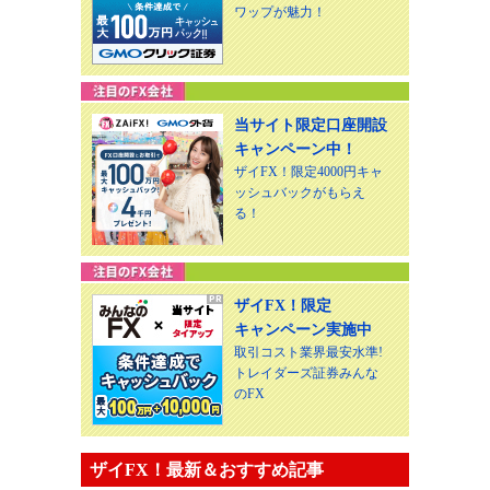
ワップが魅力！
当サイト限定口座開設
キャンペーン中！
ザイFX！限定4000円キャ
ッシュバックがもらえ
る！
ザイFX！限定
キャンペーン実施中
取引コスト業界最安水準!
トレイダーズ証券みんな
のFX
ザイFX！最新＆おすすめ記事