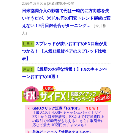
2026年08月06日(木)17時00分公開
日米協調介入の影響で円は一時的に方向感を失
いそうだが、米ドル/円の円安トレンド継続は変
えない！9月日銀会合がターニング…
（今井雅
人）
スプレッドが狭いおすすめFX口座が見
注目！
つかる！ 【人気13通貨ペアのスプレッド比較
表】
【最新のお得な情報！】FXのキャンペ
注目！
ーンおすすめ10選！
GMOクリック証券「FXネオ」
ＮＥＷ！
【最大100万4000円キャッシュバック】ザイ
FX！から口座開設後、FXネオで1万通貨以上
の取引で4000円がもらえる！ さらに取引量に
応じて最大100万円のチャンスも！
外為どっとコム「外貨ネクストネオ」