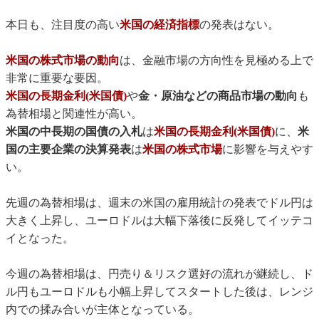
本日も、注目度の高い
米国の経済指標
の発表はない。
米国の株式市場の動向
は、金融市場の方向性を見極める上で
非常に重要な要因。
米国の長期金利(米国債)
や
金・原油などの商品市場の動向
も
為替相場と関連性が高い。
米国の中長期の国債の入札
は
米国の長期金利(米国債)
に、
米
国の主要企業の決算発表
は
米国の株式市場
に影響を与えやす
い。
先週の為替相場は、週末の米国の雇用統計の発表でドル円は
大きく上昇し、ユーロドルは大幅下落後に反発してイッテコ
イとなった。
今週の為替相場は、円売り＆リスク選好の流れが継続し、ド
ル円もユーロドルも小幅上昇してスタートした後は、レンジ
内での揉み合いが主体となっている。