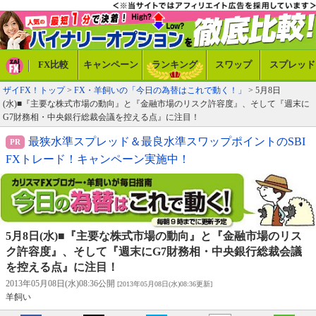
FX比較
キャンペーン
ランキング
スワップ
スプレッド
ザイFX！トップ
>
FX・羊飼いの「今日の為替はこれで動く！」
> 5月8日
(水)■『主要な株式市場の動向』と『金融市場のリスク許容度』、そして『週末に
G7財務相・中央銀行総裁会議を控える点』に注目！
最狭水準スプレッド＆最良水準スワップポイントのSBI
FXトレード！キャンペーン実施中！
5月8日(水)■『主要な株式市場の動向』と『金融市場のリス
ク許容度』、そして『週末にG7財務相・中央銀行総裁会議
を控える点』に注目！
2013年05月08日(水)08:36公開
[2013年05月08日(水)08:36更新]
羊飼い