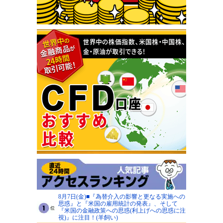
8月7日(金)■『為替介入の影響と更なる実施への
思惑』と『米国の雇用統計の発表』、そして
『米国の金融政策への思惑(利上げへの思惑に注
視)』に注目！(羊飼い)