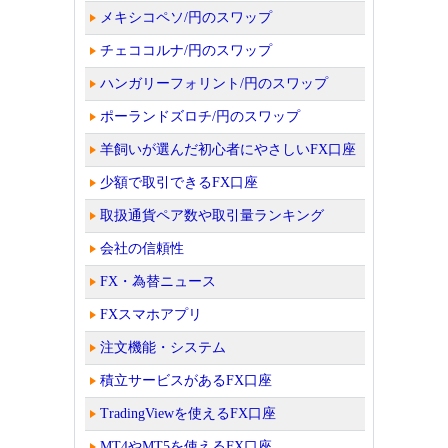
メキシコペソ/円のスワップ
チェココルナ/円のスワップ
ハンガリーフォリント/円のスワップ
ポーランドズロチ/円のスワップ
羊飼いが選んだ初心者にやさしいFX口座
少額で取引できるFX口座
取扱通貨ペア数や取引量ランキング
会社の信頼性
FX・為替ニュース
FXスマホアプリ
注文機能・システム
積立サービスがあるFX口座
TradingViewを使えるFX口座
MT4やMT5を使えるFX口座