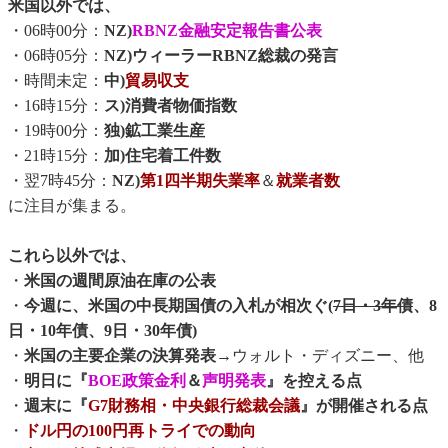
米国以外では、
・06時00分：
NZ)
RBNZ金融安定報告書公表
・06時05分：
NZ)ウィーラーRBNZ総裁の発言
・時間未定：
中)
貿易収支
・16時15分：
ス)消費者物価指数
・19時00分：
独)鉱工業生産
・21時15分：
加)住宅着工件数
・翌7時45分：
NZ)
第1四半期失業率
＆
就業者数
に注目が集まる。
これら以外では、
・
米国の週間原油在庫の公表
・
今週に、米国の中長期国債の入札が相次ぐ(
7日・3年債
、8
日・10年債、9日・30年債)
・
米国の主要企業の決算発表
→ウォルト・ディズニー、他
・
明日に『
BOE政策金利
＆
声明発表
』を控える点
・
週末に『
G7財務相・中央銀行総裁会議
』が開催される点
・
ドル円の100円再トライでの動向