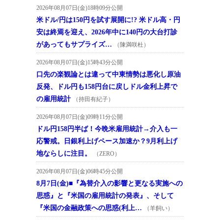
2026年08月07日(金)18時09分公開
米ドル/円は150円を試す展開に!? 米ドル高・円
安は終焉を迎え、2026年中に140円の大台打診
があってもサプライズ…
（陳満咲杜）
2026年08月07日(金)15時43分公開
口先の楽観論とは違って中東情勢は悪化し原油
反発、ドル円も158円台に戻しドル金利上昇で
の雇用統計
（持田有紀子）
2026年08月07日(金)09時11分公開
ドル円158円半ば！今晩米雇用統計→介入も一
応警戒。日銀利上げペース加速か？9月利上げ
地ならしに注目。
（ZERO）
2026年08月07日(金)06時45分公開
8月7日(金)■『為替介入の影響と更なる実施への
思惑』と『米国の雇用統計の発表』、そして
『米国の金融政策への思惑(利上…
（羊飼い）