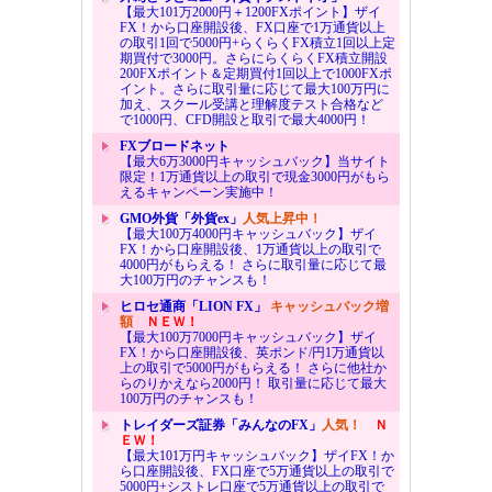
【最大101万2000円＋1200FXポイント】ザイ
FX！から口座開設後、FX口座で1万通貨以上
の取引1回で5000円+らくらくFX積立1回以上定
期買付で3000円。さらにらくらくFX積立開設
200FXポイント＆定期買付1回以上で1000FXポ
イント。さらに取引量に応じて最大100万円に
加え、スクール受講と理解度テスト合格など
で1000円、CFD開設と取引で最大4000円！
FXブロードネット
【最大6万3000円キャッシュバック】当サイト
限定！1万通貨以上の取引で現金3000円がもら
えるキャンペーン実施中！
GMO外貨「外貨ex」
人気上昇中！
【最大100万4000円キャッシュバック】ザイ
FX！から口座開設後、1万通貨以上の取引で
4000円がもらえる！ さらに取引量に応じて最
大100万円のチャンスも！
ヒロセ通商「LION FX」
キャッシュバック増
額
ＮＥＷ！
【最大100万7000円キャッシュバック】ザイ
FX！から口座開設後、英ポンド/円1万通貨以
上の取引で5000円がもらえる！ さらに他社か
らのりかえなら2000円！ 取引量に応じて最大
100万円のチャンスも！
トレイダーズ証券「みんなのFX」
人気！
Ｎ
ＥＷ！
【最大101万円キャッシュバック】ザイFX！か
ら口座開設後、FX口座で5万通貨以上の取引で
5000円+シストレ口座で5万通貨以上の取引で