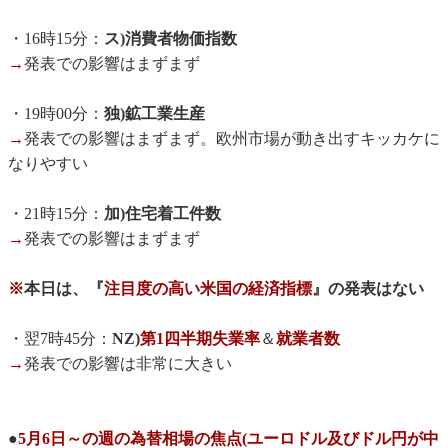
・16時15分：
ス)消費者物価指数
→
発表での影響はまずまず
・19時00分：
独)鉱工業生産
→
発表での影響はまずまず。欧州市場が動き出すキッカケに
なりやすい
・21時15分：
加)住宅着工件数
→
発表での影響はまずまず
※
本日は、『
注目度の高い米国の経済指標
』の発表はない
・翌7時45分：
NZ)
第1四半期失業率
＆
就業者数
→
発表での影響は非常に大きい
●
5月6日～の週の為替相場の焦点(ユーロドル及びドル円が中