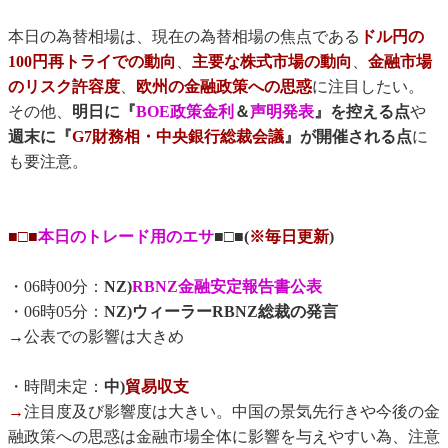
本日の為替相場は、現在の為替相場の焦点である
ドル円の
100円再トライでの動向
、
主要な株式市場の動向
、
金融市場
のリスク許容度
、
欧州の金融政策への思惑
に注目したい。
その他、
明日に『
BOE政策金利
＆
声明発表
』を控える点
や
週末に『
G7財務相・中央銀行総裁会議
』が開催される点
に
も要注意。
■□■
本日のトレード用のエサ
■□■(
※毎日更新
)
・06時00分：
NZ)
RBNZ金融安定報告書公表
・06時05分：
NZ)ウィーラーRBNZ総裁の発言
→公表での影響は大きめ
・時間未定：
中)
貿易収支
→
注目度及び影響度は大きい。中国の景気先行きや今後の金
融政策への思惑は金融市場全体に影響を与えやすい為、注意