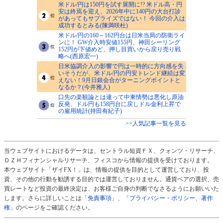
米ドル/円は150円を試す展開に!? 米ドル高・円
安は終焉を迎え、2026年中に140円の大台打診
があってもサプライズではない！ 今回の介入は
成功するとみる(陳満咲杜)
米ドル/円の160～162円台は日米当局の防衛ライ
ンに！ GW介入時安値155円、神田シーリング
152円が下値めど、押し目買いから戻り売り戦
略へ(西原宏一)
日米協調介入の影響で円は一時的に方向感を失
いそうだが、米ドル/円の円安トレンド継続は変
えない！9月日銀会合がターニングポイントと
なるか？(今井雅人)
口先の楽観論とは違って中東情勢は悪化し原油
反発、ドル円も158円台に戻しドル金利上昇で
の雇用統計(持田有紀子)
>>人気記事一覧を見る
当ウェブサイトにおけるデータは、セントラル短資ＦＸ、クォンツ・リサーチ、
ＤＺＨフィナンシャルリサーチ、フィスコから情報の提供を受けております。
本ウェブサイト「ザイFX！」は、情報の提供を目的として運営しており、投
資、その他の行動を勧誘する目的では運営しておりません。通貨ペアの選択、売
買レートなど投資の最終決定は、お客様ご自身の判断でなさるようにお願いいた
します。さらに詳しいことは
「免責事項」
、
「プライバシー・ポリシー、著作
権」
のページをご確認ください。