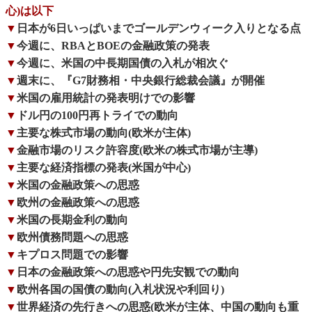
心)は以下
▼
日本が6日いっぱいまでゴールデンウィーク入りとなる点
▼
今週に、RBAとBOEの金融政策の発表
▼
今週に、米国の中長期国債の入札が相次ぐ
▼
週末に、『G7財務相・中央銀行総裁会議』が開催
▼
米国の雇用統計の発表明けでの影響
▼
ドル円の100円再トライでの動向
▼
主要な株式市場の動向(欧米が主体)
▼
金融市場のリスク許容度(欧米の株式市場が主導)
▼
主要な経済指標の発表(米国が中心)
▼
米国の金融政策への思惑
▼
欧州の金融政策への思惑
▼
米国の長期金利の動向
▼
欧州債務問題への思惑
▼
キプロス問題での影響
▼
日本の金融政策への思惑や円先安観での動向
▼
欧州各国の国債の動向(入札状況や利回り)
▼
世界経済の先行きへの思惑(欧米が主体、中国の動向も重