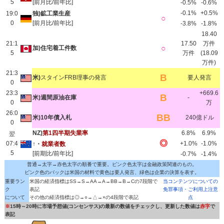
5
[前月比/前年比]
-0.5%
-0.6%
-0.1%
+0.5%
19:0
独)鉱工業生産
○
0
[前月比/前年比]
-3.8%
-1.8%
18.40
21:1
17.50
万件
○
加)住宅着工件数
5
万件
(18.09
万件)
21:3
B
米)
スタインFRB理事の発言
要人発言
0
23:3
+669.6
B
米)週間原油在庫
-
0
万
26:0
BB
米)10年債入札
240億ドル
0
NZ)
第1四半期失業率
6.8%
6.9%
翌
◎
07:4
+1.0%
-1.0%
↑・
就業者数
5
[前期比/前年比]
-0.7%
-1.4%
普通→太字→赤色太字の順番で重要。ピンク色太字は金融政策関連のもの。
ピンク色のバックは米国の材料で黄色は要人発言、緑色は企業の決算を表す。
重要ラン
米国の経済指標はSS→S→AA→A→BB→B→Cの7段階で
当コンテンツについての
ク
表記
免罪事項・ご利用上注意
について
その他の経済指標は◎→○→△→×の4段階で表記
点
※
15時～20時に市場予想値(コンセンサス)の最新の数値をチェックし、更新した数値は
赤字
で
表記