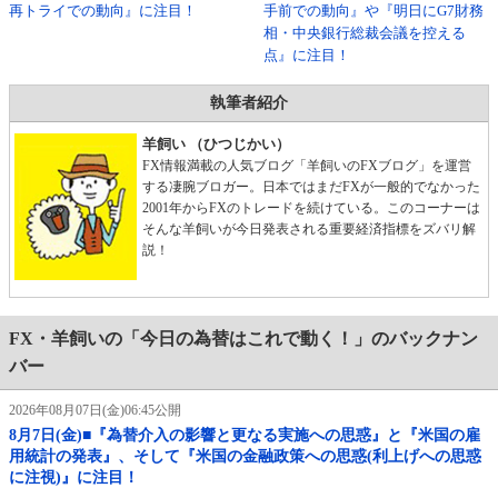
再トライでの動向』に注目！
手前での動向』や『明日にG7財務
相・中央銀行総裁会議を控える
点』に注目！
執筆者紹介
羊飼い （ひつじかい）
FX情報満載の人気ブログ「羊飼いのFXブログ」を運営
する凄腕ブロガー。日本ではまだFXが一般的でなかった
2001年からFXのトレードを続けている。このコーナーは
そんな羊飼いが今日発表される重要経済指標をズバリ解
説！
FX・羊飼いの「今日の為替はこれで動く！」のバックナン
バー
2026年08月07日(金)06:45公開
8月7日(金)■『為替介入の影響と更なる実施への思惑』と『米国の雇
用統計の発表』、そして『米国の金融政策への思惑(利上げへの思惑
に注視)』に注目！