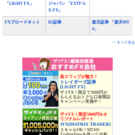
「LIGHT FX」
ジャパン 「FXTF G
X-FX」
FXブロードネット
IG証券
楽天証券 「楽天MT
4」
>> すべて見る
高スワップが魅力！
トレイダーズ証券
[LIGHT FX]
ザイFX！限定で3000円が
もらえるおトクな口座開設
キャンペーン実施中！
ザイFX！限定5000円&オ
リジナルレポート
JFX[MATRIX TRADER]
スキャルOK！MT4や
TradingViewを使った分析