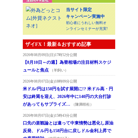
当サイト限定
キャンペーン実施中
初心者にうれしい無料オ
ンラインセミナーが充実!
ザイFX！最新＆おすすめ記事
2026年08月09日(日)17時52分公開
【8月10日～の週】為替相場の注目材料スケジ
ュールと焦点
（羊飼い）
2026年08月07日(金)18時09分公開
米ドル/円は150円を試す展開に!? 米ドル高・円
安は終焉を迎え、2026年中に140円の大台打診
があってもサプライズ…
（陳満咲杜）
2026年08月07日(金)15時43分公開
口先の楽観論とは違って中東情勢は悪化し原油
反発、ドル円も158円台に戻しドル金利上昇で