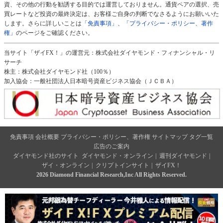
資、その他の行動を勧誘する目的では運営しておりません。通貨ペアの選択、売
買レートなど投資の最終決定は、お客様ご自身の判断でなさるようにお願いいた
します。さらに詳しいことは
「免責事項」
、
「プライバシー・ポリシー、著作
権」
のページをご確認ください。
当サイト「ザイFX！」の運営元：株式会社ダイヤモンド・フィナンシャル・リ
サーチ
株主：株式会社ダイヤモンド社（100％）
加入協会：一般社団法人日本暗号資産ビジネス協会（ＪＣＢＡ）
免責事項
会社概要
プライバシー・ポリシー、著作権
サイトマップ
タグ一覧
広告のご案内
ダイヤモンド社のサイト
ダイヤモンド・オンライン
|
週刊ダイヤモンド
|
ザイ・オンライン
|
クリプトインサイト
|
ザイFX！
2026 Diamond Financial Research,Inc All Rights Reserved.