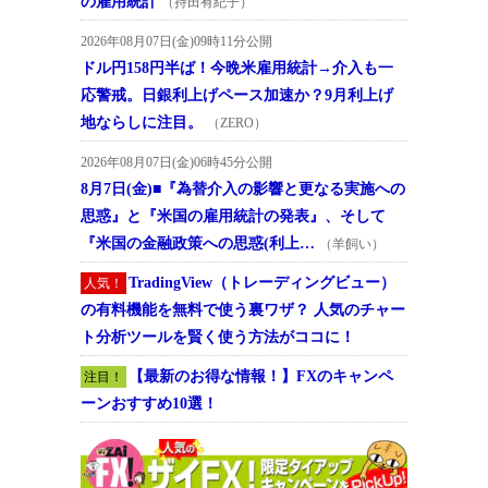
の雇用統計
（持田有紀子）
2026年08月07日(金)09時11分公開
ドル円158円半ば！今晩米雇用統計→介入も一
応警戒。日銀利上げペース加速か？9月利上げ
地ならしに注目。
（ZERO）
2026年08月07日(金)06時45分公開
8月7日(金)■『為替介入の影響と更なる実施への
思惑』と『米国の雇用統計の発表』、そして
『米国の金融政策への思惑(利上…
（羊飼い）
TradingView（トレーディングビュー）
人気！
の有料機能を無料で使う裏ワザ？ 人気のチャー
ト分析ツールを賢く使う方法がココに！
【最新のお得な情報！】FXのキャンペ
注目！
ーンおすすめ10選！