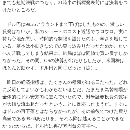
までも短期決戦のつもり。21時半の指標発表前には決着をつ
けたいところだ。
ドル円は99.25アラウンドまで下げはしたものの、激しい
反発はないが、私のショートのコスト近辺でウロウロ。実に
持ち心地が悪い。時間的な制限を設けたのも、辛さを増して
いる。基本は小動きなのでの突っ込みりだったためか、たい
へん苦戦してしまう結果に。結局はほぼ同値で買い戻すしか
なかった。その間、GSの決算が出たりもしたが、米国株は
ほとんど動かず。ドル円と同じだった（涙）。
昨日の経済指標は、たくさんの種類が出る日だった。どれ
に反応してよいかもわからないほどだ。たまたま為替相場が
全体的にドル安方向に進んでいたので、対米証券投資の数字
が大幅な流出超だったということに反応したようだ。すぐに
はドルの再下落とはならなかったが、その前後でつけた戻り
高値である99.60あたりを、それ以降は越えることができな
かったからだ。ドル円は再び99円台の前半へ。