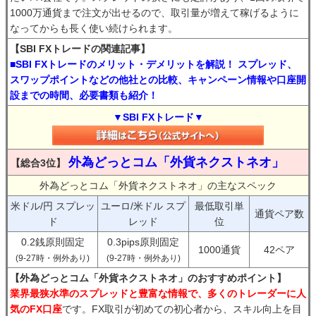
1000万通貨まで注文が出せるので、取引量が増えて稼げるように
なってからも長く使い続けられます。
【SBI FXトレードの関連記事】
■SBI FXトレードのメリット・デメリットを解説！ スプレッド、
スワップポイントなどの他社との比較、キャンペーン情報や口座開
設までの時間、必要書類も紹介！
▼SBI FXトレード▼
外為どっとコム「外貨ネクストネオ」
【総合3位】
外為どっとコム「外貨ネクストネオ」の主なスペック
米ドル/円 スプレッ
ユーロ/米ドル スプ
最低取引単
通貨ペア数
ド
レッド
位
0.2銭原則固定
0.3pips原則固定
1000通貨
42ペア
(9-27時・例外あり)
(9-27時・例外あり)
【外為どっとコム「外貨ネクストネオ」のおすすめポイント】
業界最狭水準のスプレッドと豊富な情報で、多くのトレーダーに人
気のFX口座
です。FX取引が初めての初心者から、スキル向上を目