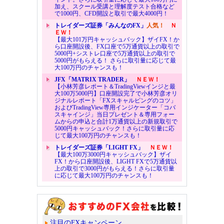
加え、スクール受講と理解度テスト合格など
で1000円、CFD開設と取引で最大4000円！
トレイダーズ証券「みんなのFX」
人気！
Ｎ
ＥＷ！
【最大101万円キャッシュバック】ザイFX！か
ら口座開設後、FX口座で5万通貨以上の取引で
5000円+シストレ口座で5万通貨以上の取引で
5000円がもらえる！ さらに取引量に応じて最
大100万円のチャンスも！
JFX「MATRIX TRADER」
ＮＥＷ！
【小林芳彦レポート＆TradingViewインジと最
大100万5000円】口座開設完了で小林芳彦オリ
ジナルレポート「FXスキャルピングのコツ」
およびTradingView専用インジケーター「コバ
スキャインジ」当日プレゼント＆専用フォー
ムからの申込と合計1万通貨以上の新規取引で
5000円キャッシュバック！さらに取引量に応
じて最大100万円のチャンスも！
トレイダーズ証券「LIGHT FX」
ＮＥＷ！
【最大100万3000円キャッシュバック】ザイ
FX！から口座開設後、LIGHT FXで5万通貨以
上の取引で3000円がもらえる！さらに取引量
に応じて最大100万円のチャンスも！
注目のFXキャンペーン