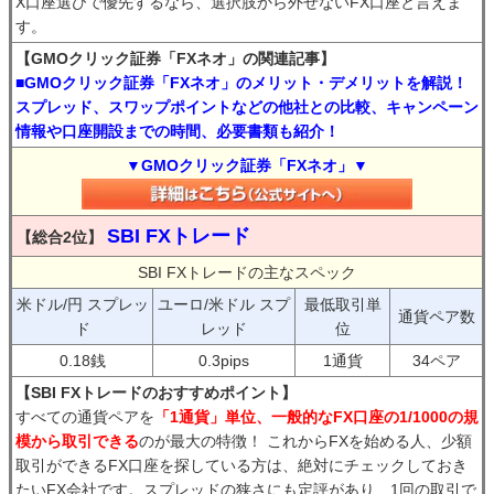
X口座選びで優先するなら、選択肢から外せないFX口座と言えま
す。
【GMOクリック証券「FXネオ」の関連記事】
■GMOクリック証券「FXネオ」のメリット・デメリットを解説！
スプレッド、スワップポイントなどの他社との比較、キャンペーン
情報や口座開設までの時間、必要書類も紹介！
▼GMOクリック証券「FXネオ」▼
SBI FXトレード
【総合2位】
SBI FXトレードの主なスペック
米ドル/円 スプレッ
ユーロ/米ドル スプ
最低取引単
通貨ペア数
ド
レッド
位
0.18銭
0.3pips
1通貨
34ペア
【SBI FXトレードのおすすめポイント】
すべての通貨ペアを
「1通貨」単位、一般的なFX口座の1/1000の規
模から取引できる
のが最大の特徴！ これからFXを始める人、少額
取引ができるFX口座を探している方は、絶対にチェックしておき
たいFX会社です。スプレッドの狭さにも定評があり、1回の取引で