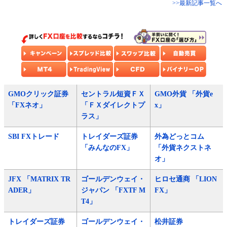
>>最新記事一覧へ
GMOクリック証券
セントラル短資ＦＸ
GMO外貨 「外貨e
「FXネオ」
「ＦＸダイレクトプ
x」
ラス」
SBI FXトレード
トレイダーズ証券
外為どっとコム
「みんなのFX」
「外貨ネクストネ
オ」
JFX 「MATRIX TR
ゴールデンウェイ・
ヒロセ通商 「LION
ADER」
ジャパン 「FXTF M
FX」
T4」
トレイダーズ証券
ゴールデンウェイ・
松井証券