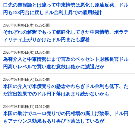
口先の楽観論とは違って中東情勢は悪化し原油反発、ドル
円も158円台に戻しドル金利上昇での雇用統計
2026年08月06日(木)15:29公開
それぞれの解釈でもって鎮静化してきた中東情勢、ボラテ
ィリティ上がりかけたドル円またも膠着
2026年08月05日(水)13:33公開
為替介入と中東情勢にまで言及のベッセント財務長官ドル
円高いレベルで買い進む意欲は確かに減退だが
2026年08月04日(火)15:37公開
米国の介入で米債売りの懸念やわらぎドル金利も低下、た
だ演出効果でのドル円下落はあまり続かないかも
2026年08月03日(月)13:51公開
米国の助けでユーロ売りでの円相場の底上げ効果、ドル円
もアナウンス効果もあり再び下落はしているが