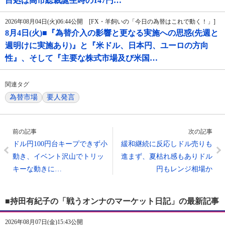
目処は高市総裁誕生時の147円…
2026年08月04日(火)06:44公開 [FX・羊飼いの「今日の為替はこれで動く！」]
8月4日(火)■『為替介入の影響と更なる実施への思惑(先週と
週明けに実施あり)』と『米ドル、日本円、ユーロの方向
性』、そして『主要な株式市場及び米国…
関連タグ
為替市場
要人発言
前の記事
次の記事
ドル円100円台キープできず小
緩和継続に反応しドル売りも
動き、イベント沢山でトリッ
進まず、夏枯れ感もありドル
キーな動きに…
円もレンジ相場か
■持田有紀子の「戦うオンナのマーケット日記」の最新記事
2026年08月07日(金)15:43公開