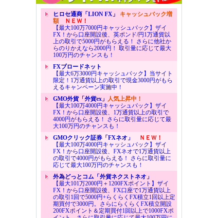
ヒロセ通商「LION FX」
キャッシュバック増
額
ＮＥＷ！
【最大100万7000円キャッシュバック】ザイ
FX！から口座開設後、英ポンド/円1万通貨以
上の取引で5000円がもらえる！ さらに他社か
らのりかえなら2000円！ 取引量に応じて最大
100万円のチャンスも！
FXブロードネット
【最大6万3000円キャッシュバック】当サイト
限定！1万通貨以上の取引で現金3000円がもら
えるキャンペーン実施中！
GMO外貨「外貨ex」
人気上昇中！
【最大100万4000円キャッシュバック】ザイ
FX！から口座開設後、1万通貨以上の取引で
4000円がもらえる！ さらに取引量に応じて最
大100万円のチャンスも！
GMOクリック証券「FXネオ」
ＮＥＷ！
【最大100万4000円キャッシュバック】ザイ
FX！から口座開設後、FXネオで1万通貨以上
の取引で4000円がもらえる！ さらに取引量に
応じて最大100万円のチャンスも！
外為どっとコム「外貨ネクストネオ」
【最大101万2000円＋1200FXポイント】ザイ
FX！から口座開設後、FX口座で1万通貨以上
の取引1回で5000円+らくらくFX積立1回以上定
期買付で3000円。さらにらくらくFX積立開設
200FXポイント＆定期買付1回以上で1000FXポ
イント。さらに取引量に応じて最大100万円に