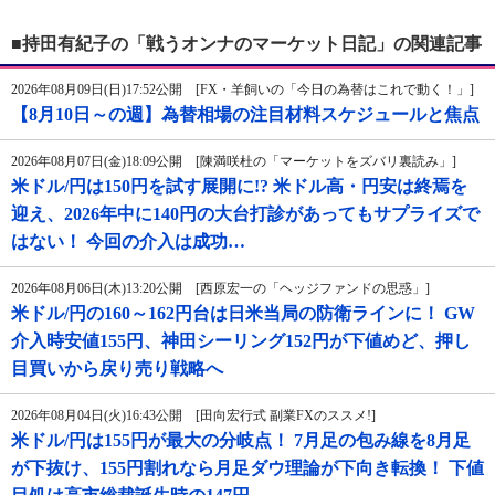
■持田有紀子の「戦うオンナのマーケット日記」の関連記事
2026年08月09日(日)17:52公開 [FX・羊飼いの「今日の為替はこれで動く！」]
【8月10日～の週】為替相場の注目材料スケジュールと焦点
2026年08月07日(金)18:09公開 [陳満咲杜の「マーケットをズバリ裏読み」]
米ドル/円は150円を試す展開に!? 米ドル高・円安は終焉を
迎え、2026年中に140円の大台打診があってもサプライズで
はない！ 今回の介入は成功…
2026年08月06日(木)13:20公開 [西原宏一の「ヘッジファンドの思惑」]
米ドル/円の160～162円台は日米当局の防衛ラインに！ GW
介入時安値155円、神田シーリング152円が下値めど、押し
目買いから戻り売り戦略へ
2026年08月04日(火)16:43公開 [田向宏行式 副業FXのススメ!]
米ドル/円は155円が最大の分岐点！ 7月足の包み線を8月足
が下抜け、155円割れなら月足ダウ理論が下向き転換！ 下値