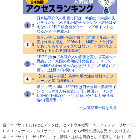
日米協調介入の影響で円は一時的に方向感を失
いそうだが、米ドル/円の円安トレンド継続は変
えない！9月日銀会合がターニングポイントと
なるか？(今井雅人)
米ドル/円は150円を試す展開に!? 米ドル高・円
安は終焉を迎え、2026年中に140円の大台打診
があってもサプライズではない！ 今回の介入は
成功するとみる(陳満咲杜)
8月7日(金)■『為替介入の影響と更なる実施への
思惑』と『米国の雇用統計の発表』、そして
『米国の金融政策への思惑(利上げへの思惑に注
視)』に注目！(羊飼い)
【8月10日～の週】為替相場の注目材料スケジ
ュールと焦点(羊飼い)
米ドル/円の160～162円台は日米当局の防衛ライ
ンに！ GW介入時安値155円、神田シーリング
152円が下値めど、押し目買いから戻り売り戦
略へ(西原宏一)
>>人気記事一覧を見る
当ウェブサイトにおけるデータは、セントラル短資ＦＸ、クォンツ・リサーチ、
ＤＺＨフィナンシャルリサーチ、フィスコから情報の提供を受けております。
本ウェブサイト「ザイFX！」は、情報の提供を目的として運営しており、投