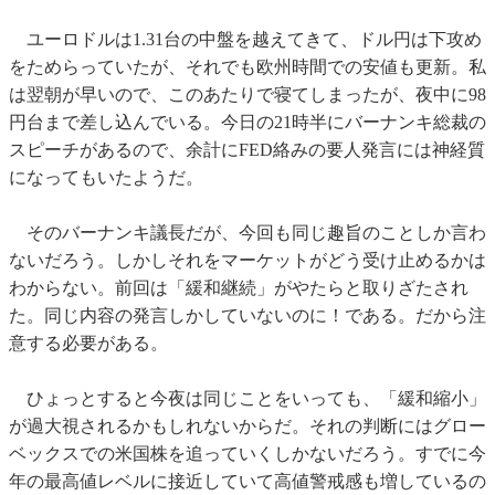
ユーロドルは1.31台の中盤を越えてきて、ドル円は下攻め
をためらっていたが、それでも欧州時間での安値も更新。私
は翌朝が早いので、このあたりで寝てしまったが、夜中に98
円台まで差し込んでいる。今日の21時半にバーナンキ総裁の
スピーチがあるので、余計にFED絡みの要人発言には神経質
になってもいたようだ。
そのバーナンキ議長だが、今回も同じ趣旨のことしか言わ
ないだろう。しかしそれをマーケットがどう受け止めるかは
わからない。前回は「緩和継続」がやたらと取りざたされ
た。同じ内容の発言しかしていないのに！である。だから注
意する必要がある。
ひょっとすると今夜は同じことをいっても、「緩和縮小」
が過大視されるかもしれないからだ。それの判断にはグロー
ベックスでの米国株を追っていくしかないだろう。すでに今
年の最高値レベルに接近していて高値警戒感も増しているの