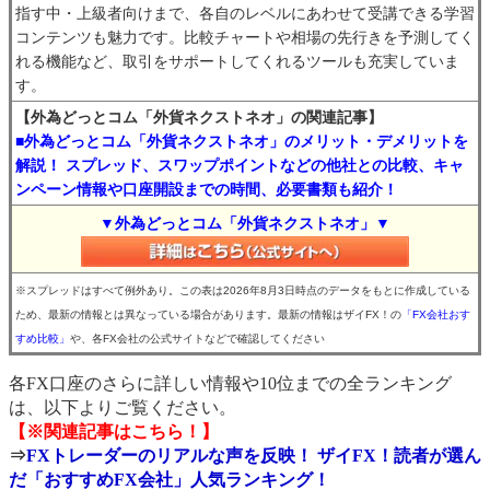
指す中・上級者向けまで、各自のレベルにあわせて受講できる学習
コンテンツも魅力です。比較チャートや相場の先行きを予測してく
れる機能など、取引をサポートしてくれるツールも充実していま
す。
【外為どっとコム「外貨ネクストネオ」の関連記事】
■外為どっとコム「外貨ネクストネオ」のメリット・デメリットを
解説！ スプレッド、スワップポイントなどの他社との比較、キャ
ンペーン情報や口座開設までの時間、必要書類も紹介！
▼外為どっとコム「外貨ネクストネオ」▼
※スプレッドはすべて例外あり。この表は2026年8月3日時点のデータをもとに作成している
ため、最新の情報とは異なっている場合があります。最新の情報はザイFX！の
「FX会社おす
すめ比較」
や、各FX会社の公式サイトなどで確認してください
各FX口座のさらに詳しい情報や10位までの全ランキング
は、以下よりご覧ください。
【※関連記事はこちら！】
⇒
FXトレーダーのリアルな声を反映！ ザイFX！読者が選ん
だ「おすすめFX会社」人気ランキング！