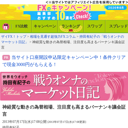
FX比較
キャンペーン
ランキング
スワップ
スプレッド
ザイFX！トップ
>
相場を見通す超強力FXコラム
>
持田有紀子の「戦うオンナの
マーケット日記」
> 神経質な動きの為替相場、注目度も高まるバーナンキ議会証
言
当サイト口座開設申込限定キャンペーン中！条件クリア
で現金3000円がもらえる！
神経質な動きの為替相場、
注目度も高まるバーナンキ議会証
言
2013年07月17日(水)17:08公開
[2013年07月17日(水)17:08更新]
持田有紀子