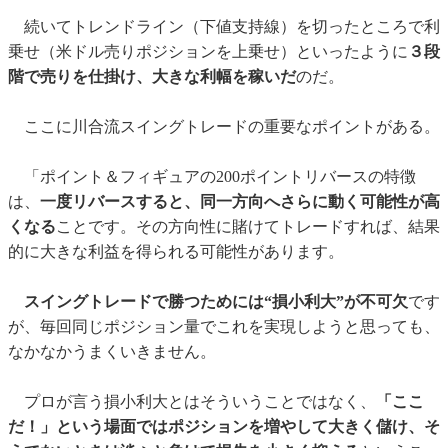
続いてトレンドライン（下値支持線）を切ったところで利
乗せ（米ドル売りポジションを上乗せ）といったように
３段
階で売りを仕掛け、大きな利幅を稼いだ
のだ。
ここに川合流スイングトレードの重要なポイントがある。
「ポイント＆フィギュアの200ポイントリバースの特徴
は、
一度リバースすると、同一方向へさらに動く可能性が高
くなる
ことです。その方向性に賭けてトレードすれば、結果
的に大きな利益を得られる可能性があります。
スイングトレードで勝つためには“損小利大”が不可欠
です
が、毎回同じポジション量でこれを実現しようと思っても、
なかなかうまくいきません。
プロが言う損小利大とはそういうことではなく、
「ここ
だ！」という場面ではポジションを増やして大きく儲け、そ