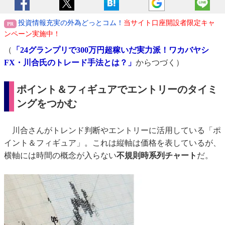
投資情報充実の外為どっとコム！
当サイト口座開設者限定キャ
ンペーン実施中！
（
「24グランプリで300万円超稼いだ実力派！ワカバヤシ
FX・川合氏のトレード手法とは？」
からつづく）
ポイント＆フィギュアでエントリーのタイミ
ングをつかむ
川合さんがトレンド判断やエントリーに活用している「ポ
イント＆フィギュア」。これは縦軸は価格を表しているが、
横軸には時間の概念が入らない
不規則時系列チャート
だ。