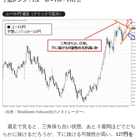
ユーロ/円 週足（クリックで拡大）
（出所：MetaQuotes Software社のメタトレーダー）
週足で見ると、三角保ち合い状態。あと３週間ほどでどち
らかに抜けるだろうが、下に抜ける可能性が高い。
127円を