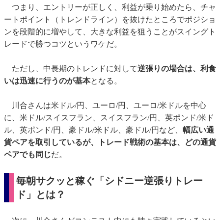
つまり、エントリーが正しく、利益が乗り始めたら、チャ
ートポイント（トレンドライン）を抜けたところでポジショ
ンを段階的に増やして、大きな利益を狙うことがスイングト
レードで勝つコツというワケだ。
ただし、中長期のトレンドに対して
逆張りの場合は、利食
いは迅速に行うのが基本
となる。
川合さんは米ドル/円、ユーロ/円、ユーロ/米ドルを中心
に、米ドル/スイスフラン、スイスフラン/円、英ポンド/米ド
ル、英ポンド/円、豪ドル/米ドル、豪ドル/円など、
幅広い通
貨ペアを取引しているが、トレード戦術の基本は、どの通貨
ペアでも同じ
だ。
毎朝サクッと稼ぐ「シドニー逆張りトレー
ド」とは？