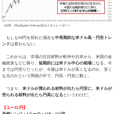
（出所：MetaQuotes Software社のメタトレーダー）
もしも94円を切れた場合も
中長期的な米ドル高・円安トレ
ンド
は変わらない。
これからは、市場の注目材料が欧州や日本から、米国の金
融政策などに移り、
短期的には米ドル中心の相場
になる。今
までは円売りだったが、今後は米ドルが高くなるのか、安く
なるのかという関係の中で、円高・円安に動く。
つまり、
米ドルが買われる材料が出たら円安に、米ドルが
売られる材料が出たら円高になる
というわけだ。
【ユーロ/円】
予想レンジ：1ユーロ＝118－131円。