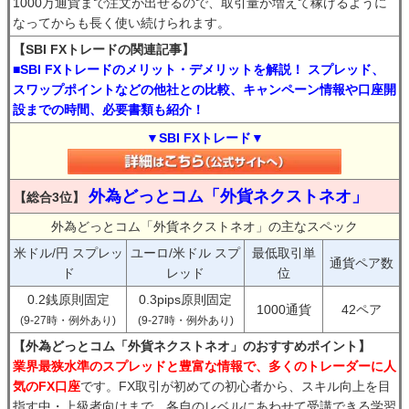
1000万通貨まで注文が出せるので、取引量が増えて稼げるように
なってからも長く使い続けられます。
【SBI FXトレードの関連記事】
■SBI FXトレードのメリット・デメリットを解説！ スプレッド、
スワップポイントなどの他社との比較、キャンペーン情報や口座開
設までの時間、必要書類も紹介！
▼SBI FXトレード▼
外為どっとコム「外貨ネクストネオ」
【総合3位】
外為どっとコム「外貨ネクストネオ」の主なスペック
米ドル/円 スプレッ
ユーロ/米ドル スプ
最低取引単
通貨ペア数
ド
レッド
位
0.2銭原則固定
0.3pips原則固定
1000通貨
42ペア
(9-27時・例外あり)
(9-27時・例外あり)
【外為どっとコム「外貨ネクストネオ」のおすすめポイント】
業界最狭水準のスプレッドと豊富な情報で、多くのトレーダーに人
気のFX口座
です。FX取引が初めての初心者から、スキル向上を目
指す中・上級者向けまで、各自のレベルにあわせて受講できる学習