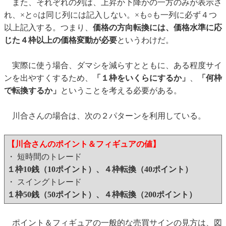
また、それぞれの列は、上昇か下降かの一方のみが表示さ
れ、×と○は同じ列には記入しない。×も○も一列に必ず４つ
以上記入する。つまり、
価格の方向転換には、価格水準に応
じた４枠以上の価格変動が必要
というわけだ。
実際に使う場合、ダマシを減らすとともに、ある程度サイ
ンを出やすくするため、
「１枠をいくらにするか」
、
「何枠
で転換するか」
ということを考える必要がある。
川合さんの場合は、次の２パターンを利用している。
【川合さんのポイント＆フィギュアの値】
・ 短時間のトレード
１枠10銭（10ポイント）、４枠転換（40ポイント）
・ スイングトレード
１枠50銭（50ポイント）、４枠転換（200ポイント）
ポイント＆フィギュアの一般的な売買サインの見方は、図