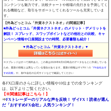
コンテンツも魅力です。比較チャートや相場の先行きを予測してく
れる機能など、取引をサポートしてくれるツールも充実していま
す。
【外為どっとコム「外貨ネクストネオ」の関連記事】
■外為どっとコム「外貨ネクストネオ」のメリット・デメリットを
解説！ スプレッド、スワップポイントなどの他社との比較、キャ
ンペーン情報や口座開設までの時間、必要書類も紹介！
▼外為どっとコム「外貨ネクストネオ」▼
※スプレッドはすべて例外あり。この表は2026年8月3日時点のデータをもとに作成している
ため、最新の情報とは異なっている場合があります。最新の情報はザイFX！の
「FX会社おす
すめ比較」
や、各FX会社の公式サイトなどで確認してください
各FX口座のさらに詳しい情報や10位までの全ランキング
は、以下よりご覧ください。
【※関連記事はこちら！】
⇒
FXトレーダーのリアルな声を反映！ ザイFX！読者が選ん
だ「おすすめFX会社」人気ランキング！