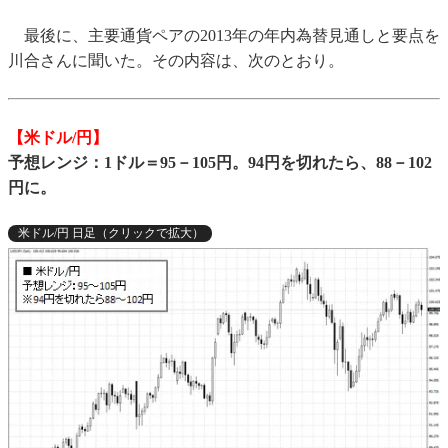
最後に、主要通貨ペアの2013年の年内為替見通しと要点を
川合さんに聞いた。その内容は、次のとおり。
【米ドル/円】
予想レンジ：1ドル＝95－105円。94円を切れたら、88－102
円に。
米ドル/円 日足（クリックで拡大）