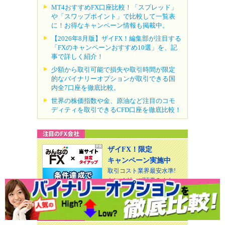
MT4おすすめFX口座比較！「スプレッド」
や「スワップポイント」で比較して一覧表
に！お得なキャンペーン情報も掲載中。
【2026年8月版】ザイFX！編集部が注目する
「FXのキャンペーンおすすめ10選」を、記
事で詳しく紹介！
少額から取引可能で損失や取引時間が限定
的なバイナリーオプションが取引できる国
内全7口座を徹底比較。
世界の株価指数や金、原油など注目のコモ
ディティを取引できるCFD口座を徹底比較！
ザイFX！限定
キャンペーン実施中
取引コスト業界最安水準!
トレイダーズ証券みんな
のFX