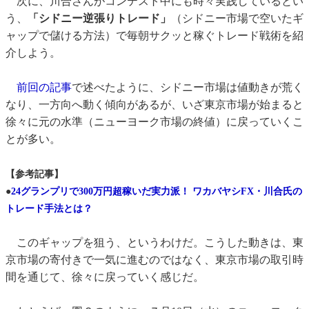
次に、川合さんがコンテスト中にも時々実践しているとい
う、
「シドニー逆張りトレード」
（シドニー市場で空いたギ
ャップで儲ける方法）で毎朝サクッと稼ぐトレード戦術を紹
介しよう。
前回の記事
で述べたように、シドニー市場は値動きが荒く
なり、一方向へ動く傾向があるが、いざ東京市場が始まると
徐々に元の水準（ニューヨーク市場の終値）に戻っていくこ
とが多い。
【参考記事】
●
24グランプリで300万円超稼いだ実力派！ ワカバヤシFX・川合氏の
トレード手法とは？
このギャップを狙う、というわけだ。こうした動きは、東
京市場の寄付きで一気に進むのではなく、東京市場の取引時
間を通じて、徐々に戻っていく感じだ。