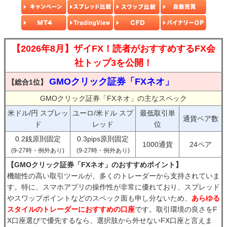
【2026年8月】ザイFX！読者がおすすめするFX会
社トップ3を公開！
GMOクリック証券「FXネオ」
【総合1位】
GMOクリック証券「FXネオ」の主なスペック
米ドル/円 スプレッ
ユーロ/米ドル スプ
最低取引単
通貨ペア数
ド
レッド
位
0.2銭原則固定
0.3pips原則固定
1000通貨
24ペア
(9-27時・例外あり)
(9-27時・例外あり)
【GMOクリック証券「FXネオ」のおすすめポイント】
機能性の高い取引ツールが、多くのトレーダーから支持されていま
す。特に、スマホアプリの操作性が非常に優れており、スプレッド
やスワップポイントなどのスペック面も申し分ないため、
あらゆる
スタイルのトレーダーにおすすめの口座
です。取引環境の良さをF
X口座選びで優先するなら、選択肢から外せないFX口座と言えま