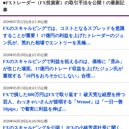
■FXトレーダー（FX投資家）の取引手法を公開！の最新記
事
2026年07月22日(水)11:30公開
FXのスキャルピングでは、コストとなるスプレッドを意識
することが重要！ 17億円の利益を上げたトレーダーのジュ
ン氏が、荒れた相場でエントリーを見極…
2026年05月29日(金)12:05公開
FXのスキャルピングで利益を狙えるのは、価格に「歪み」
が生じた場面。17億円のトレード収益を上げたジュン氏が
重視する「10円をおろそかにしない」合理…
2026年05月13日(水)13:15公開
FXで損した800万円はFXで取り返す！ 破天荒な経歴を持つ
芸人、わっきゃいさんが提唱する「Wemof」は「一日一善
10pips」で着実に利益を伸ば…
2026年04月28日(火)16:00公開
FXのスキャルピングを公認！ JFXの小林芳彦社長に聞く、