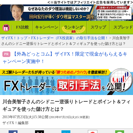
FX比較
キャンペーン
ランキング
スワップ
スプレッド
ザイFX！トップ
>
FXトレーダー（FX投資家）の取引手法を公開！
> 川合美智子
さんのシドニー逆張りトレードとポイント＆フィギュアを使った儲け方とは？
【外為どっとコム】ザイFX！限定で現金がもらえるキ
ャンペーン実施中！
川合美智子さんのシドニー逆張りトレードと
ポイント＆フィ
ギュアを使った儲け方とは？
2013年07月23日(火)15:38公開
[2013年07月23日(火)15:38更新]
ザイFX！編集部