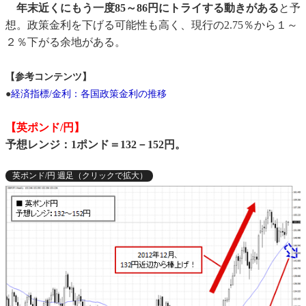
年末近くにもう一度85～86円にトライする動きがある
と予
想。政策金利を下げる可能性も高く、現行の2.75％から１～
２％下がる余地がある。
【参考コンテンツ】
●
経済指標/金利：各国政策金利の推移
【英ポンド/円】
予想レンジ：1ポンド＝132－152円。
英ポンド/円 週足（クリックで拡大）