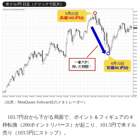
米ドル/円 日足（クリックで拡大）
（出所：MetaQuotes Software社のメタトレーダー）
103.7円台から下がる局面で、ポイント＆フィギュアの４
枠転換（200ポイントリバース）が起こり、101.5円で米ドル
売り（103.5円にストップ）。