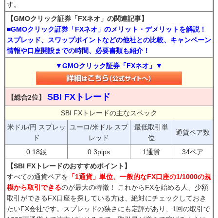
す。
【GMOクリック証券「FXネオ」の関連記事】
■GMOクリック証券「FXネオ」のメリット・デメリットを解説！
スプレッド、スワップポイントなどの他社との比較、キャンペーン
情報や口座開設までの時間、必要書類も紹介！
▼GMOクリック証券「FXネオ」▼
SBI FXトレード
【総合2位】
SBI FXトレードの主なスペック
米ドル/円 スプレッ
ユーロ/米ドル スプ
最低取引単
通貨ペア数
ド
レッド
位
0.18銭
0.3pips
1通貨
34ペア
【SBI FXトレードのおすすめポイント】
すべての通貨ペアを
「1通貨」単位、一般的なFX口座の1/1000の規
模から取引できる
のが最大の特徴！ これからFXを始める人、少額
取引ができるFX口座を探している方は、絶対にチェックしておき
たいFX会社です。スプレッドの狭さにも定評があり、1回の取引で