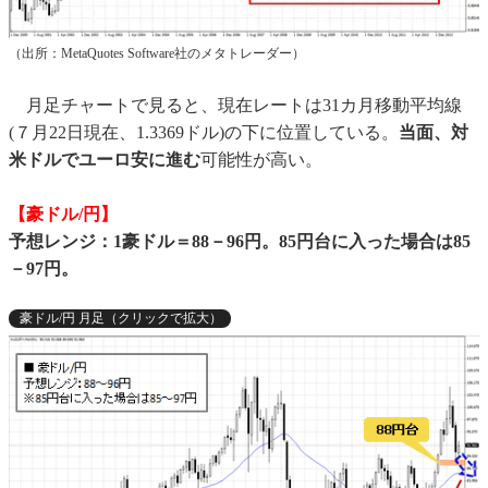
（出所：MetaQuotes Software社のメタトレーダー）
月足チャートで見ると、現在レートは31カ月移動平均線
(７月22日現在、1.3369ドル)の下に位置している。
当面、対
米ドルでユーロ安に進む
可能性が高い。
【豪ドル/円】
予想レンジ：1豪ドル＝88－96円。85円台に入った場合は85
－97円。
豪ドル/円 月足（クリックで拡大）