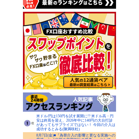
米ドル/円は150円を試す展開に!? 米ドル高・円
安は終焉を迎え、2026年中に140円の大台打診
があってもサプライズではない！ 今回の介入は
成功するとみる(陳満咲杜)
8月7日(金)■『為替介入の影響と更なる実施への