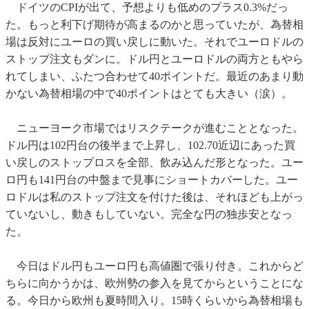
ドイツのCPIが出て、予想よりも低めのプラス0.3%だっ
た。もっと利下げ期待が高まるのかと思っていたが、為替相
場は反対にユーロの買い戻しに動いた。それでユーロドルの
ストップ注文もダンに。ドル円とユーロドルの両方ともやら
れてしまい、ふたつ合わせて40ポイントだ。最近のあまり動
かない為替相場の中で40ポイントはとても大きい（涙）。
ニューヨーク市場ではリスクテークが進むこととなった。
ドル円は102円台の後半まで上昇し、102.70近辺にあった買
い戻しのストップロスを全部、飲み込んだ形となった。ユー
ロ円も141円台の中盤まで見事にショートカバーした。ユー
ロドルは私のストップ注文を付けた後は、それほども上がっ
ていないし、動きもしていない。完全な円の独歩安となっ
た。
今日はドル円もユーロ円も高値圏で張り付き。これからど
ちらに向かうかは、欧州勢の参入を見てからということにな
る。今日から欧州も夏時間入り。15時くらいから為替相場も