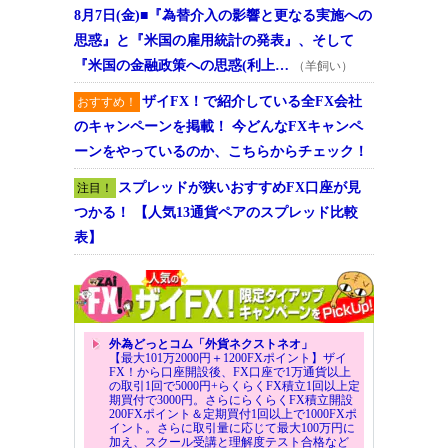
8月7日(金)■『為替介入の影響と更なる実施への
思惑』と『米国の雇用統計の発表』、そして
『米国の金融政策への思惑(利上…
（羊飼い）
ザイFX！で紹介している全FX会社
おすすめ！
のキャンペーンを掲載！ 今どんなFXキャンペ
ーンをやっているのか、こちらからチェック！
スプレッドが狭いおすすめFX口座が見
注目！
つかる！ 【人気13通貨ペアのスプレッド比較
表】
外為どっとコム「外貨ネクストネオ」
【最大101万2000円＋1200FXポイント】ザイ
FX！から口座開設後、FX口座で1万通貨以上
の取引1回で5000円+らくらくFX積立1回以上定
期買付で3000円。さらにらくらくFX積立開設
200FXポイント＆定期買付1回以上で1000FXポ
イント。さらに取引量に応じて最大100万円に
加え、スクール受講と理解度テスト合格など