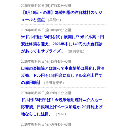
2026年08月09日(日)17時52分公開
【8月10日～の週】為替相場の注目材料スケジ
ュールと焦点
（羊飼い）
2026年08月07日(金)18時09分公開
米ドル/円は150円を試す展開に!? 米ドル高・円
安は終焉を迎え、2026年中に140円の大台打診
があってもサプライズ…
（陳満咲杜）
2026年08月07日(金)15時43分公開
口先の楽観論とは違って中東情勢は悪化し原油
反発、ドル円も158円台に戻しドル金利上昇で
の雇用統計
（持田有紀子）
2026年08月07日(金)09時11分公開
ドル円158円半ば！今晩米雇用統計→介入も一
応警戒。日銀利上げペース加速か？9月利上げ
地ならしに注目。
（ZERO）
2026年08月07日(金)06時45分公開