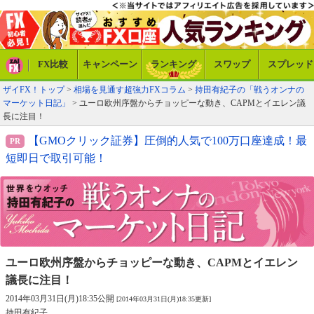
FX比較
キャンペーン
ランキング
スワップ
スプレッド
ザイFX！トップ
>
相場を見通す超強力FXコラム
>
持田有紀子の「戦うオンナの
マーケット日記」
> ユーロ欧州序盤からチョッピーな動き、CAPMとイエレン議
長に注目！
【GMOクリック証券】圧倒的人気で100万口座達成！最
短即日で取引可能！
ユーロ欧州序盤からチョッピーな動き、
CAPMとイエレン
議長に注目！
2014年03月31日(月)18:35公開
[2014年03月31日(月)18:35更新]
持田有紀子