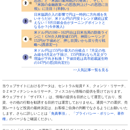
思惑』と『米国の雇用統計の発表』、そして
『米国の金融政策への思惑(利上げへの思惑に注
視)』に注目！(羊飼い)
日米協調介入の影響で円は一時的に方向感を失
いそうだが、米ドル/円の円安トレンド継続は変
えない！9月日銀会合がターニングポイントと
なるか？(今井雅人)
米ドル/円の160～162円台は日米当局の防衛ライ
ンに！ GW介入時安値155円、神田シーリング
152円が下値めど、押し目買いから戻り売り戦
略へ(西原宏一)
米ドル/円は155円が最大の分岐点！ 7月足の包
み線を8月足が下抜け、155円割れなら月足ダウ
理論が下向き転換！ 下値目処は高市総裁誕生時
の147円の窓(田向宏行)
>>人気記事一覧を見る
当ウェブサイトにおけるデータは、セントラル短資ＦＸ、クォンツ・リサーチ、
ＤＺＨフィナンシャルリサーチ、フィスコから情報の提供を受けております。
本ウェブサイト「ザイFX！」は、情報の提供を目的として運営しており、投
資、その他の行動を勧誘する目的では運営しておりません。通貨ペアの選択、売
買レートなど投資の最終決定は、お客様ご自身の判断でなさるようにお願いいた
します。さらに詳しいことは
「免責事項」
、
「プライバシー・ポリシー、著作
権」
のページをご確認ください。