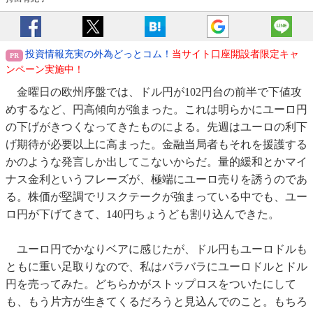
投資情報充実の外為どっとコム！
当サイト口座開設者限定キャ
ンペーン実施中！
金曜日の欧州序盤では、ドル円が102円台の前半で下値攻
めするなど、円高傾向が強まった。これは明らかにユーロ円
の下げがきつくなってきたものによる。先週はユーロの利下
げ期待が必要以上に高まった。金融当局者もそれを援護する
かのような発言しか出してこないからだ。量的緩和とかマイ
ナス金利というフレーズが、極端にユーロ売りを誘うのであ
る。株価が堅調でリスクテークが強まっている中でも、ユー
ロ円が下げてきて、140円ちょうども割り込んできた。
ユーロ円でかなりベアに感じたが、ドル円もユーロドルも
ともに重い足取りなので、私はバラバラにユーロドルとドル
円を売ってみた。どちらかがストップロスをついたにして
も、もう片方が生きてくるだろうと見込んでのこと。もちろ