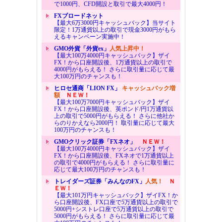
で1000円、CFD開設と取引で最大4000円！
FXブロードネット
【最大6万3000円キャッシュバック】当サイト
限定！1万通貨以上の取引で現金3000円がもら
えるキャンペーン実施中！
GMO外貨「外貨ex」
人気上昇中！
【最大100万4000円キャッシュバック】ザイ
FX！から口座開設後、1万通貨以上の取引で
4000円がもらえる！ さらに取引量に応じて最
大100万円のチャンスも！
ヒロセ通商「LION FX」
キャッシュバック増
額
ＮＥＷ！
【最大100万7000円キャッシュバック】ザイ
FX！から口座開設後、英ポンド/円1万通貨以
上の取引で5000円がもらえる！ さらに他社か
らのりかえなら2000円！ 取引量に応じて最大
100万円のチャンスも！
GMOクリック証券「FXネオ」
ＮＥＷ！
【最大100万4000円キャッシュバック】ザイ
FX！から口座開設後、FXネオで1万通貨以上
の取引で4000円がもらえる！ さらに取引量に
応じて最大100万円のチャンスも！
トレイダーズ証券「みんなのFX」
人気！
Ｎ
ＥＷ！
【最大101万円キャッシュバック】ザイFX！か
ら口座開設後、FX口座で5万通貨以上の取引で
5000円+シストレ口座で5万通貨以上の取引で
5000円がもらえる！ さらに取引量に応じて最