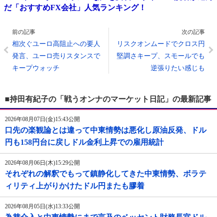
だ「おすすめFX会社」人気ランキング！
前の記事
次の記事
相次ぐユーロ高阻止への要人
リスクオンムードでクロス円
発言、ユーロ売りスタンスで
堅調さキープ、スモールでも
キープウォッチ
逆張りたい感じも
■持田有紀子の「戦うオンナのマーケット日記」の最新記事
2026年08月07日(金)15:43公開
口先の楽観論とは違って中東情勢は悪化し原油反発、ドル
円も158円台に戻しドル金利上昇での雇用統計
2026年08月06日(木)15:29公開
それぞれの解釈でもって鎮静化してきた中東情勢、ボラテ
ィリティ上がりかけたドル円またも膠着
2026年08月05日(水)13:33公開