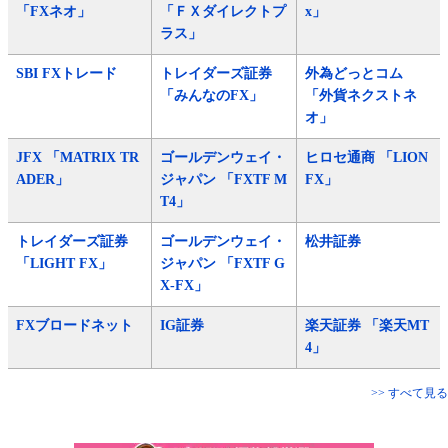
「FXネオ」
「ＦＸダイレクトプ
x」
ラス」
SBI FXトレード
トレイダーズ証券
外為どっとコム
「みんなのFX」
「外貨ネクストネ
オ」
JFX 「MATRIX TR
ゴールデンウェイ・
ヒロセ通商 「LION
ADER」
ジャパン 「FXTF M
FX」
T4」
トレイダーズ証券
ゴールデンウェイ・
松井証券
「LIGHT FX」
ジャパン 「FXTF G
X-FX」
FXブロードネット
IG証券
楽天証券 「楽天MT
4」
>> すべて見る