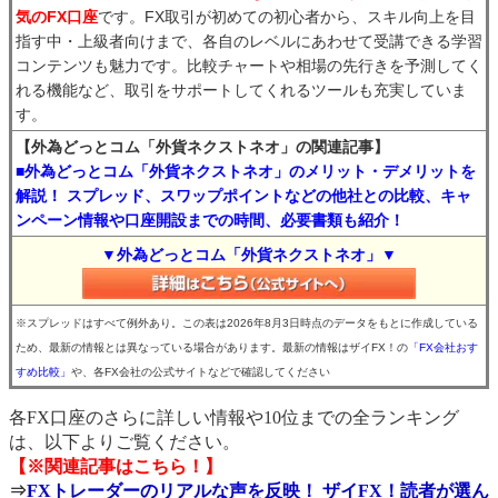
気のFX口座
です。FX取引が初めての初心者から、スキル向上を目
指す中・上級者向けまで、各自のレベルにあわせて受講できる学習
コンテンツも魅力です。比較チャートや相場の先行きを予測してく
れる機能など、取引をサポートしてくれるツールも充実していま
す。
【外為どっとコム「外貨ネクストネオ」の関連記事】
■外為どっとコム「外貨ネクストネオ」のメリット・デメリットを
解説！ スプレッド、スワップポイントなどの他社との比較、キャ
ンペーン情報や口座開設までの時間、必要書類も紹介！
▼外為どっとコム「外貨ネクストネオ」▼
※スプレッドはすべて例外あり。この表は2026年8月3日時点のデータをもとに作成している
ため、最新の情報とは異なっている場合があります。最新の情報はザイFX！の
「FX会社おす
すめ比較」
や、各FX会社の公式サイトなどで確認してください
各FX口座のさらに詳しい情報や10位までの全ランキング
は、以下よりご覧ください。
【※関連記事はこちら！】
⇒
FXトレーダーのリアルな声を反映！ ザイFX！読者が選ん