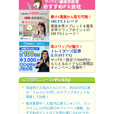
最小1通貨から取引可能！
SBI FXトレード
最狭水準スプレッド＆最良
水準スワップポイントの
SBI FXトレード！
高スワップが魅力！
トレイダーズ証券
[LIGHT FX]
ザイFX！限定で3000円が
もらえるおトクな口座開設
キャンペーン実施中！
高金利で人気のトルコリラ。 約30のFX口座
の「トルコリラ/円」のスワップポイントを
調査して比較！
毎月更新中！人気FX口座ランキング。 ラン
クインしたFX口座のキャンペーン情報、お
すすめポイントなどを初心者にもわかりや