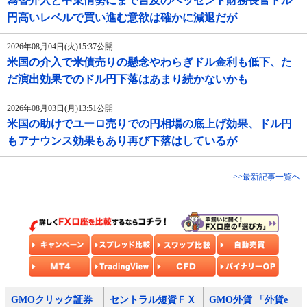
為替介入と中東情勢にまで言及のベッセント財務長官ドル
円高いレベルで買い進む意欲は確かに減退だが
2026年08月04日(火)15:37公開
米国の介入で米債売りの懸念やわらぎドル金利も低下、た
だ演出効果でのドル円下落はあまり続かないかも
2026年08月03日(月)13:51公開
米国の助けでユーロ売りでの円相場の底上げ効果、ドル円
もアナウンス効果もあり再び下落はしているが
>>最新記事一覧へ
GMOクリック証券
セントラル短資ＦＸ
GMO外貨 「外貨e