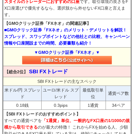
スタイルのトレーダーにおすすめの口座
です。取引環境の良さをF
X口座選びで優先するなら、選択肢から外せないFX口座と言えま
す。
【GMOクリック証券「FXネオ」の関連記事】
■GMOクリック証券「FXネオ」のメリット・デメリットを解説！
スプレッド、スワップポイントなどの他社との比較、キャンペーン
情報や口座開設までの時間、必要書類も紹介！
▼GMOクリック証券「FXネオ」▼
SBI FXトレード
【総合2位】
SBI FXトレードの主なスペック
米ドル/円 スプレッ
ユーロ/米ドル スプ
最低取引単
通貨ペア数
ド
レッド
位
0.18銭
0.3pips
1通貨
34ペア
【SBI FXトレードのおすすめポイント】
すべての通貨ペアを
「1通貨」単位、一般的なFX口座の1/1000の規
模から取引できる
のが最大の特徴！ これからFXを始める人、少額
取引ができるFX口座を探している方は、絶対にチェックしておき