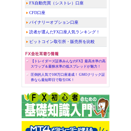
FX自動売買（シストレ）口座
CFD口座
バイナリーオプション口座
読者が選んだFX口座人気ランキング！
ビットコイン取引所・販売所を比較
【トレイダーズ証券みんなのFX】最高水準の高
スワップ＆最狭水準の低スプレッドが魅力！
圧倒的人気で100万口座達成！ GMOクリック証
券なら最短即日で取引OK！