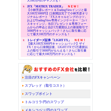
大100万円のチャンスも！
JFX「MATRIX TRADER」
ＮＥＷ！
【小林芳彦レポート＆TradingViewインジと最
大100万5000円】口座開設完了で小林芳彦オリ
ジナルレポート「FXスキャルピングのコツ」
およびTradingView専用インジケーター「コバ
スキャインジ」当日プレゼント＆専用フォー
ムからの申込と合計1万通貨以上の新規取引で
5000円キャッシュバック！さらに取引量に応
じて最大100万円のチャンスも！
トレイダーズ証券「LIGHT FX」
ＮＥＷ！
【最大100万3000円キャッシュバック】ザイ
FX！から口座開設後、LIGHT FXで5万通貨以
上の取引で3000円がもらえる！さらに取引量
に応じて最大100万円のチャンスも！
注目のFXキャンペーン
スプレッド（取引コスト）
スワップポイント
トルコリラ/円のスワップ
メキシコペソ/円のスワップ