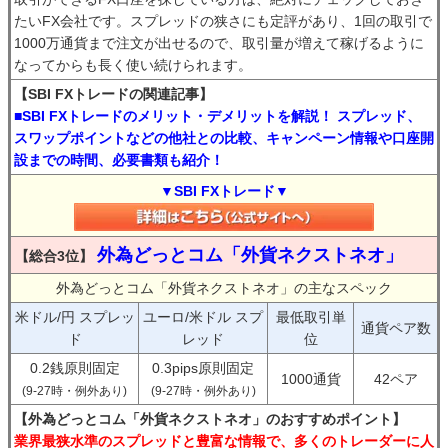
たいFX会社です。スプレッドの狭さにも定評があり、1回の取引で
1000万通貨まで注文が出せるので、取引量が増えて稼げるように
なってからも長く使い続けられます。
【SBI FXトレードの関連記事】
■SBI FXトレードのメリット・デメリットを解説！ スプレッド、
スワップポイントなどの他社との比較、キャンペーン情報や口座開
設までの時間、必要書類も紹介！
▼SBI FXトレード▼
外為どっとコム「外貨ネクストネオ」
【総合3位】
外為どっとコム「外貨ネクストネオ」の主なスペック
米ドル/円 スプレッ
ユーロ/米ドル スプ
最低取引単
通貨ペア数
ド
レッド
位
0.2銭原則固定
0.3pips原則固定
1000通貨
42ペア
(9-27時・例外あり)
(9-27時・例外あり)
【外為どっとコム「外貨ネクストネオ」のおすすめポイント】
業界最狭水準のスプレッドと豊富な情報で、多くのトレーダーに人