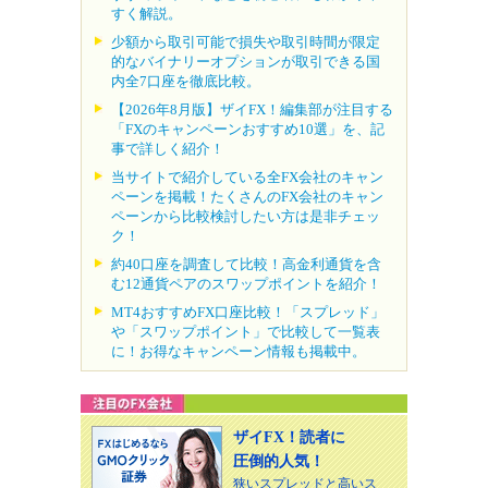
すく解説。
少額から取引可能で損失や取引時間が限定
的なバイナリーオプションが取引できる国
内全7口座を徹底比較。
【2026年8月版】ザイFX！編集部が注目する
「FXのキャンペーンおすすめ10選」を、記
事で詳しく紹介！
当サイトで紹介している全FX会社のキャン
ペーンを掲載！たくさんのFX会社のキャン
ペーンから比較検討したい方は是非チェッ
ク！
約40口座を調査して比較！高金利通貨を含
む12通貨ペアのスワップポイントを紹介！
MT4おすすめFX口座比較！「スプレッド」
や「スワップポイント」で比較して一覧表
に！お得なキャンペーン情報も掲載中。
ザイFX！読者に
圧倒的人気！
狭いスプレッドと高いス