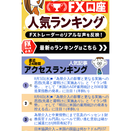
8月5日(水)■『為替介入の影響と更なる実施への
思惑(先週と週明けに実施あり)』と『イラン情
勢』、そして『米国のADP雇用統計とISM非製
造業指数の発表』に注目！(羊飼い)
8月6日(木)■『為替介入の影響と更なる実施への
思惑(先週と週明けに実施あり)』と『イラン情
勢』、そして『明日に米国の雇用統計の発表を
控える点』に注目！(羊飼い)
為替介入と中東情勢にまで言及のベッセント財
務長官ドル円高いレベルで買い進む意欲は確か
に減退だが(持田有紀子)
日米協調介入→米国の国益は何か？ドル円157