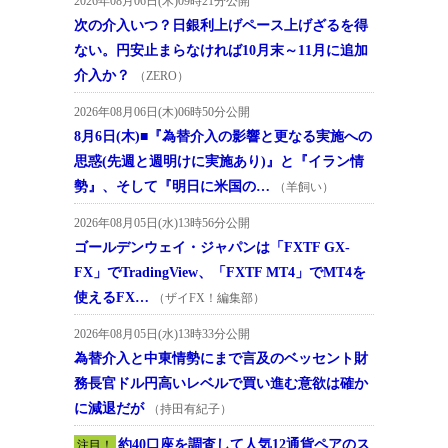
2026年08月06日(木)09時21分公開
次の介入いつ？日銀利上げペース上げざるを得
ない。円安止まらなければ10月末～11月に追加
介入か？
（ZERO）
2026年08月06日(木)06時50分公開
8月6日(木)■『為替介入の影響と更なる実施への
思惑(先週と週明けに実施あり)』と『イラン情
勢』、そして『明日に米国の…
（羊飼い）
2026年08月05日(水)13時56分公開
ゴールデンウェイ・ジャパンは「FXTF GX-
FX」でTradingView、「FXTF MT4」でMT4を
使えるFX…
（ザイFX！編集部）
2026年08月05日(水)13時33分公開
為替介入と中東情勢にまで言及のベッセント財
務長官ドル円高いレベルで買い進む意欲は確か
に減退だが
（持田有紀子）
約40口座を調査して人気12通貨ペアのス
注目！