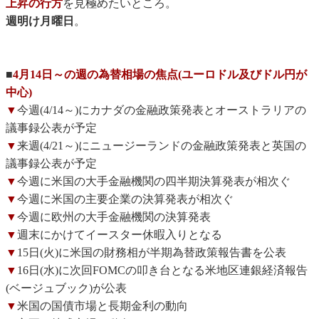
上昇の行方
を見極めたいところ。
週明け月曜日
。
■
4月14日～の週の為替相場の焦点(ユーロドル及びドル円が
中心)
▼
今週(4/14～)にカナダの金融政策発表とオーストラリアの
議事録公表が予定
▼
来週(4/21～)にニュージーランドの金融政策発表と英国の
議事録公表が予定
▼
今週に米国の大手金融機関の四半期決算発表が相次ぐ
▼
今週に米国の主要企業の決算発表が相次ぐ
▼
今週に欧州の大手金融機関の決算発表
▼
週末にかけてイースター休暇入りとなる
▼
15日(火)に米国の財務相が半期為替政策報告書を公表
▼
16日(水)に次回FOMCの叩き台となる米地区連銀経済報告
(ベージュブック)が公表
▼
米国の国債市場と長期金利の動向