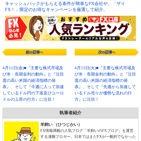
キャッシュバックがもらえる条件が簡単なFX会社や、「ザイ
FX！」限定のお得なキャンペーンを厳選して紹介。
4月11日(金)■『主要な株式市場及
4月15日(火)■『主要な株式市場及
び米・長期金利の動向』と『注目
び米・長期金利の動向』と『注目
度の高い米国の経済指標の発
度の高い米国の経済指標の発
表』、そして『今週に入って加速
表』、そして『先週から加速して
しているドル円の下落及びユーロ
いるドル売りが優勢な流れの行
ドルの上昇の行方』に注目！
方』に注目！
執筆者紹介
羊飼い （ひつじかい）
FX情報満載の人気ブログ「羊飼いのFXブログ」を運営
する凄腕ブロガー。日本ではまだFXが一般的でなかった