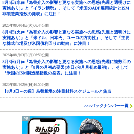
8月5日(水)■『為替介入の影響と更なる実施への思惑(先週と週明けに
実施あり)』と『イラン情勢』、そして『米国のADP雇用統計とISM
非製造業指数の発表』に注目！
2026年08月04日(火)06:44公開
8月4日(火)■『為替介入の影響と更なる実施への思惑(先週と週明けに
実施あり)』と『米ドル、日本円、ユーロの方向性』、そして『主要
な株式市場及び米国債利回りの動向』に注目！
2026年08月03日(月)06:50公開
8月3日(月)■『為替介入の影響と更なる実施への思惑(先週に複数回の
実施あり)』と『8月の月初め要因(本日が8月月初め最初)』、そして
『米国のISM製造業指数の発表』に注目！
2026年08月02日(日)16:55公開
【8月3日～の週】為替相場の注目材料スケジュールと焦点
>>>バックナンバー一覧