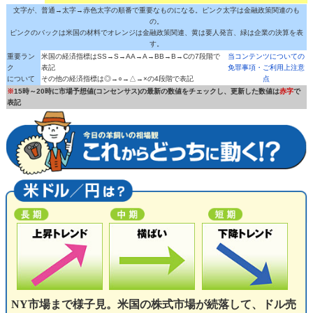
文字が、普通→太字→赤色太字の順番で重要なものになる。ピンク太字は金融政策関連のも
の。
ピンクのバックは米国の材料でオレンジは金融政策関連、黄は要人発言、緑は企業の決算を表
す。
重要ラン
米国の経済指標はSS→S→AA→A→BB→B→Cの7段階で
当コンテンツについての
ク
表記
免罪事項・ご利用上注意
について
その他の経済指標は◎→○→△→×の4段階で表記
点
※
15時～20時に市場予想値(コンセンサス)の最新の数値をチェックし、更新した数値は
赤字
で
表記
NY市場まで様子見。米国の株式市場が続落して、ドル売