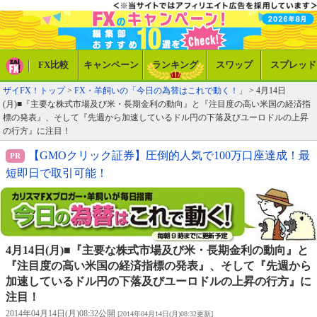
FX比較
キャンペーン
ランキング
スワップ
スプレッド
ザイFX！トップ
>
FX・羊飼いの「今日の為替はこれで動く！」
> 4月14日
(月)■『主要な株式市場及び米・長期金利の動向』と『注目度の高い米国の経済指
標の発表』、そして『先週から加速しているドル円の下落及びユーロドルの上昇
の行方』に注目！
【GMOクリック証券】圧倒的人気で100万口座達成！最
短即日で取引可能！
4月14日(月)■『主要な株式市場及び米・長期金利の動向』と
『注目度の高い米国の経済指標の発表』、そして『先週から
加速しているドル円の下落及びユーロドルの上昇の行方』に
注目！
2014年04月14日(月)08:32公開
[2014年04月14日(月)08:32更新]