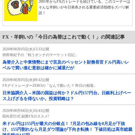
2001年からFXのトレードを続けている。このコーナーは
そんな羊飼いが今日発表される重要経済指標をズバリ解
説！
FX・羊飼いの「今日の為替はこれで動く！」の関連記事
2026年08月05日(水)13:33公開
持田有紀子の「戦うオンナのマーケット日記」
為替介入と中東情勢にまで言及のベッセント財務長官ドル円高いレ
ベルで買い進む意欲は確かに減退だが
2026年08月05日(水)09:42公開
FXデイトレーダーZEROの「なんで動いた？ 昨日の相場」
日米協調介入→米国の国益は何か？ドル円157円台。日銀利上げペー
ス上げざるを得ないか。投資戦略は？
2026年08月04日(火)16:43公開
田向宏行式 副業FXのススメ!
米ドル/円は155円が最大の分岐点！ 7月足の包み線を8月足が下抜
け、155円割れなら月足ダウ理論が下向き転換！ 下値目処は高市総裁