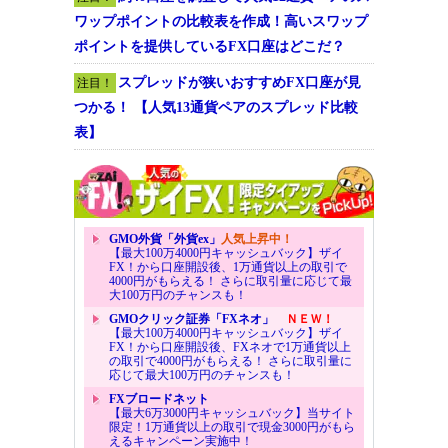
ワップポイントの比較表を作成！高いスワップ
ポイントを提供しているFX口座はどこだ？
スプレッドが狭いおすすめFX口座が見
注目！
つかる！ 【人気13通貨ペアのスプレッド比較
表】
GMO外貨「外貨ex」
人気上昇中！
【最大100万4000円キャッシュバック】ザイ
FX！から口座開設後、1万通貨以上の取引で
4000円がもらえる！ さらに取引量に応じて最
大100万円のチャンスも！
GMOクリック証券「FXネオ」
ＮＥＷ！
【最大100万4000円キャッシュバック】ザイ
FX！から口座開設後、FXネオで1万通貨以上
の取引で4000円がもらえる！ さらに取引量に
応じて最大100万円のチャンスも！
FXブロードネット
【最大6万3000円キャッシュバック】当サイト
限定！1万通貨以上の取引で現金3000円がもら
えるキャンペーン実施中！