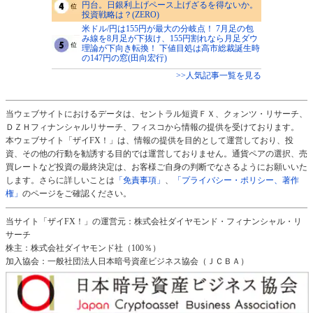
円台。日銀利上げペース上げざるを得ないか。
投資戦略は？(ZERO)
米ドル/円は155円が最大の分岐点！ 7月足の包
み線を8月足が下抜け、155円割れなら月足ダウ
理論が下向き転換！ 下値目処は高市総裁誕生時
の147円の窓(田向宏行)
>>人気記事一覧を見る
当ウェブサイトにおけるデータは、セントラル短資ＦＸ、クォンツ・リサーチ、
ＤＺＨフィナンシャルリサーチ、フィスコから情報の提供を受けております。
本ウェブサイト「ザイFX！」は、情報の提供を目的として運営しており、投
資、その他の行動を勧誘する目的では運営しておりません。通貨ペアの選択、売
買レートなど投資の最終決定は、お客様ご自身の判断でなさるようにお願いいた
します。さらに詳しいことは
「免責事項」
、
「プライバシー・ポリシー、著作
権」
のページをご確認ください。
当サイト「ザイFX！」の運営元：株式会社ダイヤモンド・フィナンシャル・リ
サーチ
株主：株式会社ダイヤモンド社（100％）
加入協会：一般社団法人日本暗号資産ビジネス協会（ＪＣＢＡ）