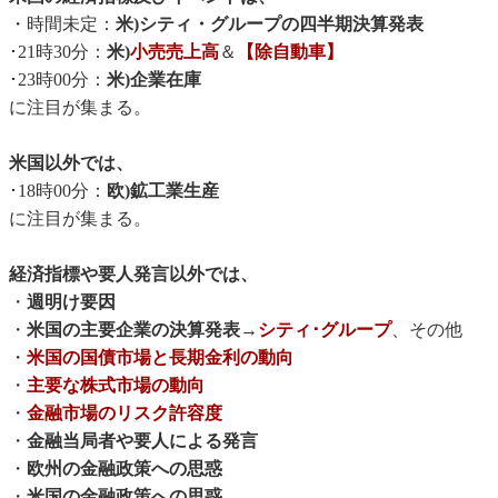
・時間未定：
米)シティ・グループの四半期決算発表
･21時30分：
米)
小売売上高
＆
【除自動車】
･23時00分：
米)企業在庫
に注目が集まる。
米国以外では、
･18時00分：
欧)鉱工業生産
に注目が集まる。
経済指標や要人発言以外では、
・
週明け要因
・
米国の主要企業の決算発表
→
シティ･グループ
、その他
・
米国の国債市場と長期金利の動向
・
主要な株式市場の動向
・
金融市場のリスク許容度
・
金融当局者や要人による発言
・
欧州の金融政策への思惑
・
米国の金融政策への思惑