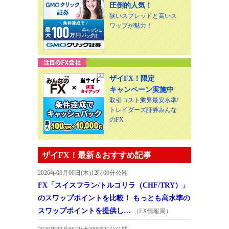
圧倒的人気！
狭いスプレッドと高いス
ワップが魅力！
ザイFX！限定
キャンペーン実施中
取引コスト業界最安水準!
トレイダーズ証券みんな
のFX
ザイFX！最新＆おすすめ記事
2026年08月06日(木)12時00分公開
FX「スイスフラン/トルコリラ（CHF/TRY）」
のスワップポイントを比較！ もっとも高水準の
スワップポイントを提供し…
（FX情報局）