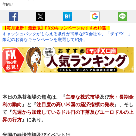
羊飼い
【毎月更新！最新版】FXのキャンペーンおすすめ10選！
キャッシュバックがもらえる条件が簡単なFX会社や、「ザイFX！」
限定のお得なキャンペーンを厳選して紹介。
本日の為替相場の焦点は、『
主要な株式市場
及び
米・長期金
利の動向
』と『
注目度の高い米国の経済指標の発表
』、そし
て『
先週から加速しているドル円の下落及びユーロドルの上
昇の行方
』にあり。
米国の経済指標及びイベントは、