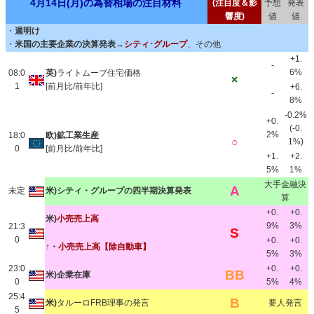
4月14日(月)の為替相場の注目材料
(注目度＆影
予想
発表
響度)
値
値
・
週明け
・
米国の主要企業の決算発表
→
シティ･グループ
、その他
+1.
-
6%
08:0
英)
ライトムーブ住宅価格
×
1
[前月比/前年比]
+6.
-
8%
-0.2%
+0.
(-0.
2%
18:0
欧)鉱工業生産
○
1%)
0
[前月比/前年比]
+1.
+2.
5%
1%
大手金融決
A
未定
米)シティ・グループの四半期決算発表
算
+0.
+0.
米)
小売売上高
9%
3%
21:3
S
0
+0.
+0.
↑・
小売売上高【除自動車】
5%
3%
23:0
+0.
+0.
BB
米)企業在庫
0
5%
4%
25:4
B
米)
タルーロFRB理事の発言
要人発言
5