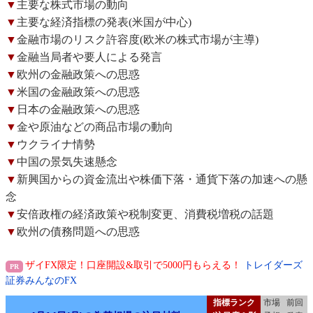
▼
主要な株式市場の動向
▼
主要な経済指標の発表(米国が中心)
▼
金融市場のリスク許容度(欧米の株式市場が主導)
▼
金融当局者や要人による発言
▼
欧州の金融政策への思惑
▼
米国の金融政策への思惑
▼
日本の金融政策への思惑
▼
金や原油などの商品市場の動向
▼
ウクライナ情勢
▼
中国の景気失速懸念
▼
新興国からの資金流出や株価下落・通貨下落の加速への懸
念
▼
安倍政権の経済政策や税制変更、消費税増税の話題
▼
欧州の債務問題への思惑
ザイFX限定！口座開設&取引で5000円もらえる！
トレイダーズ
証券みんなのFX
指標ランク
市場
前回