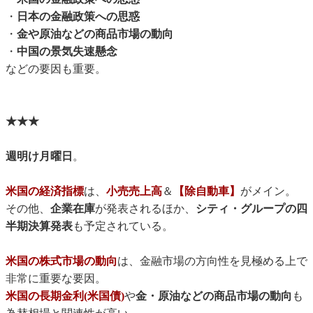
・
日本の金融政策への思惑
・
金や原油などの商品市場の動向
・
中国の景気失速懸念
などの要因も重要。
★★★
週明け月曜日
。
米国の経済指標
は、
小売売上高
＆
【除自動車】
がメイン。
その他、
企業在庫
が発表されるほか、
シティ・グループの四
半期決算発表
も予定されている。
米国の株式市場の動向
は、金融市場の方向性を見極める上で
非常に重要な要因。
米国の長期金利(米国債)
や
金・原油などの商品市場の動向
も