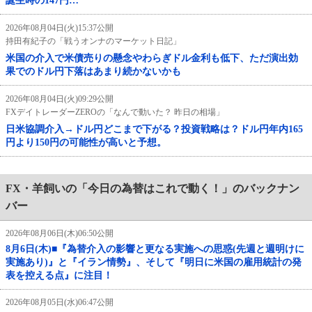
誕生時の147円…
2026年08月04日(火)15:37公開
持田有紀子の「戦うオンナのマーケット日記」
米国の介入で米債売りの懸念やわらぎドル金利も低下、ただ演出効
果でのドル円下落はあまり続かないかも
2026年08月04日(火)09:29公開
FXデイトレーダーZEROの「なんで動いた？ 昨日の相場」
日米協調介入→ドル円どこまで下がる？投資戦略は？ドル円年内165
円より150円の可能性が高いと予想。
FX・羊飼いの「今日の為替はこれで動く！」のバックナン
バー
2026年08月06日(木)06:50公開
8月6日(木)■『為替介入の影響と更なる実施への思惑(先週と週明けに
実施あり)』と『イラン情勢』、そして『明日に米国の雇用統計の発
表を控える点』に注目！
2026年08月05日(水)06:47公開