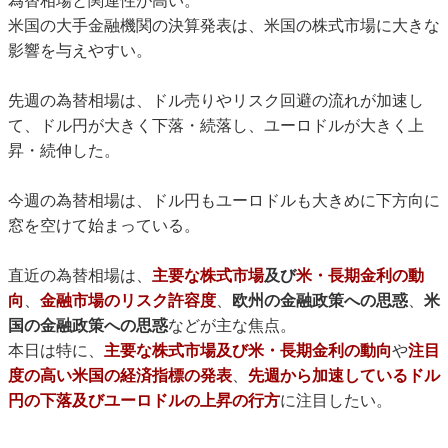
為替相場と関連性が高い。
米国の大手金融機関の決算発表は、米国の株式市場に大きな
影響を与えやすい。
先週の為替相場は、ドル売りやリスク回避の流れが加速し
て、ドル円が大きく下落・続落し、ユーロドルが大きく上
昇・続伸した。
今週の為替相場は、ドル円もユーロドルも大きめに下方向に
窓を空けて始まっている。
直近の為替相場は、
主要な株式市場
及び
米・長期金利の動
向
、
金融市場のリスク許容度
、
欧州の金融政策への思惑
、
米
国の金融政策への思惑
などが主な焦点。
本日は特に、
主要な株式市場及び米・長期金利の動向
や
注目
度の高い米国の経済指標の発表
、
先週から加速しているドル
円の下落及びユーロドルの上昇の行方
に注目したい。