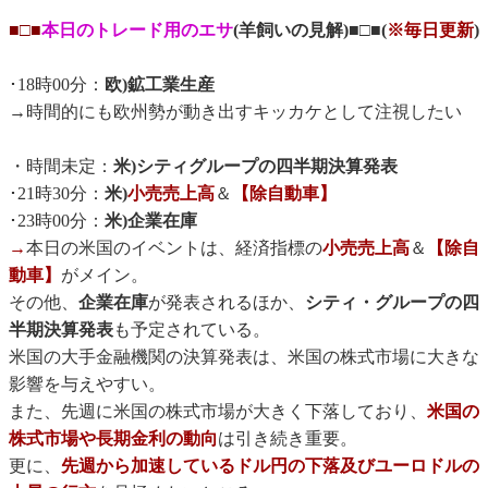
■□■
本日のトレード用のエサ
(羊飼いの見解)■□■(
※毎日更新
)
･18時00分：
欧)鉱工業生産
→
時間的にも欧州勢が動き出すキッカケとして注視したい
・時間未定：
米)シティグループの四半期決算発表
･21時30分：
米)
小売売上高
＆
【除自動車】
･23時00分：
米)企業在庫
→
本日の米国のイベントは、経済指標の
小売売上高
＆
【除自
動車】
がメイン。
その他、
企業在庫
が発表されるほか、
シティ・グループの四
半期決算発表
も予定されている。
米国の大手金融機関の決算発表は、米国の株式市場に大きな
影響を与えやすい。
また、先週に米国の株式市場が大きく下落しており、
米国の
株式市場や長期金利の動向
は引き続き重要。
更に、
先週から加速しているドル円の下落及びユーロドルの