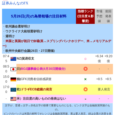
証券みんなのFX
指標ランク
市場
前回
5月26日(月)の為替相場の注目材料
(注目度＆影
予想
発表
響度)
値
値
・
欧州議会選挙明け
・
ウクライナ大統領選挙明け
・
週明け
・
米国と英国が祝日で休場(英→スプリングバンクホリデー、米→メモリアルデ
ー)
・
欧州中央銀行会議(26日・27日開催)
07:4
+6.34
+9.20
○
NZ)貿易収支
5
億
億
08:5
◎
日)
BOJ議事録公表(4月30日開催分)
-
-
0
15:0
×
独)
GFK消費者信頼感調査
+8.5
+8.5
0
17:0
◎
欧)
ドラギECB総裁の発言
要人発言
0
-
-
米）注目度の高いものの発表はない
-
-
文字が、普通→太字→赤色太字の順番で重要なものになる。ピンク太字は金融政策関連のも
の。
ピンクのバックは米国の材料でオレンジは金融政策関連、黄は要人発言、緑は企業の決算を表