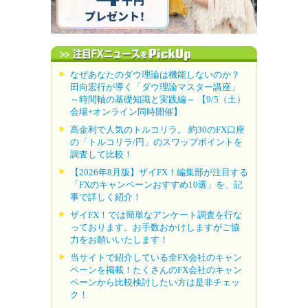
なぜあなたのダウ理論は機能しないのか？
田向宏行が導く「ダウ理論マスター講座」
～時間軸の基礎知識と実践編～ 【9/5（土）
会場+オンライン同時開催】
高金利で人気のトルコリラ。 約30のFX口座
の「トルコリラ/円」のスワップポイントを
調査して比較！
【2026年8月版】ザイFX！編集部が注目する
「FXのキャンペーンおすすめ10選」を、記
事で詳しく紹介！
ザイFX！では簡単なアンケート調査を行な
っております。お手数おかけしますがご協
力をお願いいたします！
当サイトで紹介している全FX会社のキャン
ペーンを掲載！たくさんのFX会社のキャン
ペーンから比較検討したい方は是非チェッ
ク！