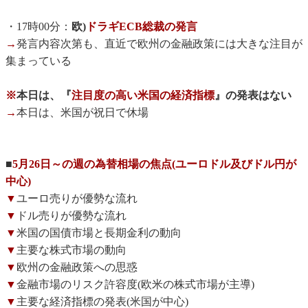
・17時00分：
欧)
ドラギECB総裁の発言
→
発言内容次第も、直近で欧州の金融政策には大きな注目が
集まっている
※
本日は、『
注目度の高い米国の経済指標
』の発表はない
→
本日は、米国が祝日で休場
■
5月26日～の週の為替相場の焦点(ユーロドル及びドル円が
中心)
▼
ユーロ売りが優勢な流れ
▼
ドル売りが優勢な流れ
▼
米国の国債市場と長期金利の動向
▼
主要な株式市場の動向
▼
欧州の金融政策への思惑
▼
金融市場のリスク許容度(欧米の株式市場が主導)
▼
主要な経済指標の発表(米国が中心)