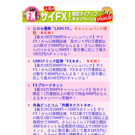
ヒロセ通商「LION FX」
キャッシュバック増
額
ＮＥＷ！
【最大100万7000円キャッシュバック】ザイ
FX！から口座開設後、英ポンド/円1万通貨以
上の取引で5000円がもらえる！ さらに他社か
らのりかえなら2000円！ 取引量に応じて最大
100万円のチャンスも！
GMOクリック証券「FXネオ」
ＮＥＷ！
【最大100万4000円キャッシュバック】ザイ
FX！から口座開設後、FXネオで1万通貨以上
の取引で4000円がもらえる！ さらに取引量に
応じて最大100万円のチャンスも！
FXブロードネット
【最大6万3000円キャッシュバック】当サイト
限定！1万通貨以上の取引で現金3000円がもら
えるキャンペーン実施中！
外為どっとコム「外貨ネクストネオ」
【最大101万2000円＋1200FXポイント】ザイ
FX！から口座開設後、FX口座で1万通貨以上
の取引1回で5000円+らくらくFX積立1回以上定
期買付で3000円。さらにらくらくFX積立開設
200FXポイント＆定期買付1回以上で1000FXポ
イント。さらに取引量に応じて最大100万円に
加え、スクール受講と理解度テスト合格など