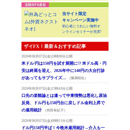
当サイト限定
キャンペーン実施中
初心者にうれしい無料オ
ンラインセミナーが充実!
ザイFX！最新＆おすすめ記事
2026年08月07日(金)18時09分公開
米ドル/円は150円を試す展開に!? 米ドル高・円
安は終焉を迎え、2026年中に140円の大台打診
があってもサプライズ…
（陳満咲杜）
2026年08月07日(金)15時43分公開
口先の楽観論とは違って中東情勢は悪化し原油
反発、ドル円も158円台に戻しドル金利上昇で
の雇用統計
（持田有紀子）
2026年08月07日(金)09時11分公開
ドル円158円半ば！今晩米雇用統計→介入も一