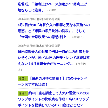
応警戒。日銀利上げペース加速か？9月利上げ
地ならしに注目。
（ZERO）
2026年08月07日(金)06時45分公開
8月7日(金)■『為替介入の影響と更なる実施への
思惑』と『米国の雇用統計の発表』、そして
『米国の金融政策への思惑(利上…
（羊飼い）
2026年08月06日(木)17時00分公開
日米協調介入の影響で円は一時的に方向感を失
いそうだが、米ドル/円の円安トレンド継続は変
えない！9月日銀会合がターニング…
（今井雅
人）
【最新のお得な情報！】FXのキャンペ
注目！
ーンおすすめ10選！
約40口座を調査して人気12通貨ペアのス
注目！
ワップポイントの比較表を作成！高いスワップ
ポイントを提供しているFX口座はどこだ？