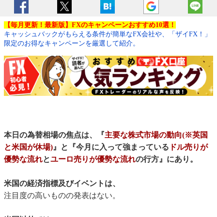
【毎月更新！最新版】FXのキャンペーンおすすめ10選！
キャッシュバックがもらえる条件が簡単なFX会社や、「ザイFX！」
限定のお得なキャンペーンを厳選して紹介。
本日の為替相場の焦点は、『
主要な株式市場の動向(※英国
と米国が休場)
』と『今月に入って強まっている
ドル売りが
優勢な流れ
と
ユーロ売りが優勢な流れ
の行方』にあり。
米国の経済指標及びイベントは、
注目度の高いものの発表はない。