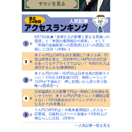
8月7日(金)■『為替介入の影響と更なる実施への
思惑』と『米国の雇用統計の発表』、そして
『米国の金融政策への思惑(利上げへの思惑に注
視)』に注目！(羊飼い)
米ドル/円は150円を試す展開に!? 米ドル高・円
安は終焉を迎え、2026年中に140円の大台打診
があってもサプライズではない！ 今回の介入は
成功するとみる(陳満咲杜)
米ドル/円の160～162円台は日米当局の防衛ライ
ンに！ GW介入時安値155円、神田シーリング
152円が下値めど、押し目買いから戻り売り戦
略へ(西原宏一)
日米協調介入の影響で円は一時的に方向感を失
いそうだが、米ドル/円の円安トレンド継続は変
えない！9月日銀会合がターニングポイントと
なるか？(今井雅人)
ドル円158円半ば！今晩米雇用統計→介入も一
応警戒。日銀利上げペース加速か？9月利上げ
地ならしに注目。(ZERO)
>>人気記事一覧を見る