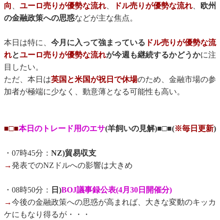
向
、
ユーロ売りが優勢な流れ
、
ドル売りが優勢な流れ
、
欧州
の金融政策への思惑
などが主な焦点。
本日は特に、
今月に入って強まっている
ドル売りが優勢な流
れ
と
ユーロ売りが優勢な流れ
が今週も継続するかどうか
に注
目したい。
ただ、本日は
英国と米国が祝日で休場
のため、金融市場の参
加者が極端に少なく、動意薄となる可能性も高い。
■□■
本日のトレード用のエサ
(羊飼いの見解)■□■(
※毎日更新
)
・07時45分：
NZ)貿易収支
→
発表でのNZドルへの影響は大きめ
・08時50分：
日)
BOJ議事録公表(4月30日開催分)
→
今後の金融政策への思惑が高まれば、大きな変動のキッカ
ケにもなり得るが・・・