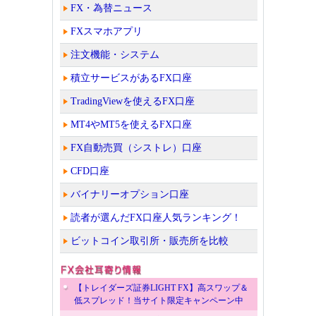
FX・為替ニュース
FXスマホアプリ
注文機能・システム
積立サービスがあるFX口座
TradingViewを使えるFX口座
MT4やMT5を使えるFX口座
FX自動売買（シストレ）口座
CFD口座
バイナリーオプション口座
読者が選んだFX口座人気ランキング！
ビットコイン取引所・販売所を比較
【トレイダーズ証券LIGHT FX】高スワップ＆
低スプレッド！当サイト限定キャンペーン中