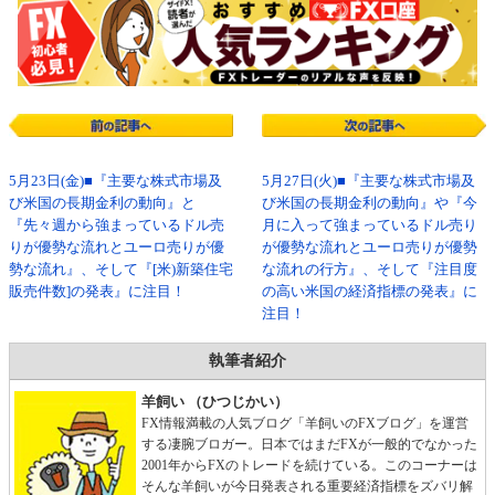
5月23日(金)■『主要な株式市場及
5月27日(火)■『主要な株式市場及
び米国の長期金利の動向』と
び米国の長期金利の動向』や『今
『先々週から強まっているドル売
月に入って強まっているドル売り
りが優勢な流れとユーロ売りが優
が優勢な流れとユーロ売りが優勢
勢な流れ』、そして『[米)新築住宅
な流れの行方』、そして『注目度
販売件数]の発表』に注目！
の高い米国の経済指標の発表』に
注目！
執筆者紹介
羊飼い （ひつじかい）
FX情報満載の人気ブログ「羊飼いのFXブログ」を運営
する凄腕ブロガー。日本ではまだFXが一般的でなかった
2001年からFXのトレードを続けている。このコーナーは
そんな羊飼いが今日発表される重要経済指標をズバリ解