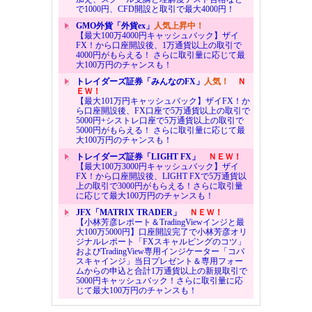
で1000円、CFD開設と取引で最大4000円！
GMO外貨「外貨ex」
人気上昇中！
【最大100万4000円キャッシュバック】ザイ
FX！から口座開設後、1万通貨以上の取引で
4000円がもらえる！ さらに取引量に応じて最
大100万円のチャンスも！
トレイダーズ証券「みんなのFX」
人気！
Ｎ
ＥＷ！
【最大101万円キャッシュバック】ザイFX！か
ら口座開設後、FX口座で5万通貨以上の取引で
5000円+シストレ口座で5万通貨以上の取引で
5000円がもらえる！ さらに取引量に応じて最
大100万円のチャンスも！
トレイダーズ証券「LIGHT FX」
ＮＥＷ！
【最大100万3000円キャッシュバック】ザイ
FX！から口座開設後、LIGHT FXで5万通貨以
上の取引で3000円がもらえる！さらに取引量
に応じて最大100万円のチャンスも！
JFX「MATRIX TRADER」
ＮＥＷ！
【小林芳彦レポート＆TradingViewインジと最
大100万5000円】口座開設完了で小林芳彦オリ
ジナルレポート「FXスキャルピングのコツ」
およびTradingView専用インジケーター「コバ
スキャインジ」当日プレゼント＆専用フォー
ムからの申込と合計1万通貨以上の新規取引で
5000円キャッシュバック！さらに取引量に応
じて最大100万円のチャンスも！