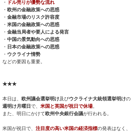
・
ドル売りが優勢な流れ
・
欧州の金融政策への思惑
・
金融市場のリスク許容度
・
米国の金融政策への思惑
・
金融当局者や要人による発言
・
中国の景気動向への思惑
・
日本の金融政策への思惑
・
ウクライナ情勢
などの要因も重要。
★★★
本日は、
欧州議会選挙明け
及び
ウクライナ大統領選挙明け
の
週明け月曜日
で、
米国と英国が祝日で休場
。
また、明日にかけて
欧州中央銀行会議
が行われる。
米国が祝日で、
注目度の高い米国の経済指標
の発表はなく、