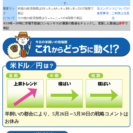
す。
重要ラン
米国の経済指標はSS→S→AA→A→BB→B→Cの7段階で
当コンテンツについての
ク
表記
免罪事項・ご利用上注意
について
その他の経済指標は◎→○→△→×の4段階で表記
点
※
15時～20時に市場予想値(コンセンサス)の最新の数値をチェックし、更新した数値は
赤字
で
表記
羊飼いの都合により、5月26日～5月30日の戦略コメントは
お休み