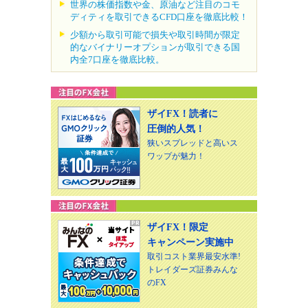
世界の株価指数や金、原油など注目のコモ
ディティを取引できるCFD口座を徹底比較！
少額から取引可能で損失や取引時間が限定
的なバイナリーオプションが取引できる国
内全7口座を徹底比較。
ザイFX！読者に
圧倒的人気！
狭いスプレッドと高いス
ワップが魅力！
ザイFX！限定
キャンペーン実施中
取引コスト業界最安水準!
トレイダーズ証券みんな
のFX