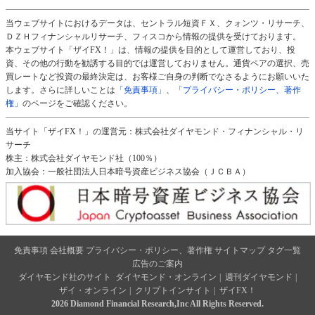
当ウェブサイトにおけるデータは、セントラル短資ＦＸ、クォンツ・リサーチ、
ＤＺＨフィナンシャルリサーチ、フィスコから情報の提供を受けております。
本ウェブサイト「ザイFX！」は、情報の提供を目的として運営しており、投
資、その他の行動を勧誘する目的では運営しておりません。通貨ペアの選択、売
買レートなど投資の最終決定は、お客様ご自身の判断でなさるようにお願いいた
します。さらに詳しいことは
「免責事項」
、
「プライバシー・ポリシー、著作
権」
のページをご確認ください。
当サイト「ザイFX！」の運営元：株式会社ダイヤモンド・フィナンシャル・リ
サーチ
株主：株式会社ダイヤモンド社（100％）
加入協会：一般社団法人日本暗号資産ビジネス協会（ＪＣＢＡ）
免責事項
会社概要
プライバシー・ポリシー、著作権
サイトマップ
タグ一覧
広告のご案内
ダイヤモンド社のサイト
ダイヤモンド・オンライン
|
週刊ダイヤモンド
|
ザイ・オンライン
|
クリプトインサイト
|
ザイFX！
2026 Diamond Financial Research,Inc All Rights Reserved.