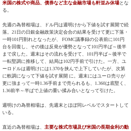
米国の株式や商品、債券など主な金融市場も軒並み休場
とな
る。
先週の為替相場は、ドル円は週明けから下値を試す展開で続
落。21日の日銀金融政策決定会合の結果を受けて更に下落・
一時101円割れとなったが、 FOMC議事録の公表前に101円
台を回復し、その後は反発が優勢となって101円半ば～後半
まで戻した。週末はその流れを受けて、101円半ば～後半で
一転堅調に推移して、結局は102円手前で引けた。一方、ユ
ーロドルは週明けには1.370を挟んで上下していたが、次第
に軟調になって下値を試す展開 に。週末にはユーロ売りが
更に強まって一時1.36手前まで売られるも、1.360は底堅く、
1.36前半～半ばで上値の重い揉み合いとなって引けた。
週明けの為替相場は、先週末とほぼ同レベルでスタートして
いる。
直近の為替相場は、
主要な株式市場
及び米国の長期金利の動