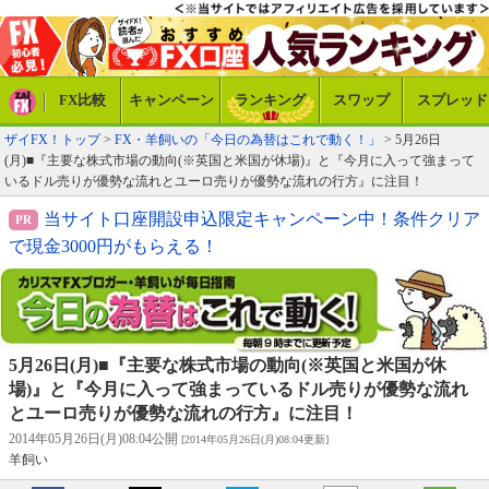
FX比較
キャンペーン
ランキング
スワップ
スプレッド
ザイFX！トップ
>
FX・羊飼いの「今日の為替はこれで動く！」
> 5月26日
(月)■『主要な株式市場の動向(※英国と米国が休場)』と『今月に入って強まって
いるドル売りが優勢な流れとユーロ売りが優勢な流れの行方』に注目！
当サイト口座開設申込限定キャンペーン中！条件クリア
で現金3000円がもらえる！
5月26日(月)■『主要な株式市場の動向(※英国と米国が休
場)』と『今月に入って強まっているドル売りが優勢な流れ
とユーロ売りが優勢な流れの行方』に注目！
2014年05月26日(月)08:04公開
[2014年05月26日(月)08:04更新]
羊飼い