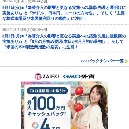
2026年08月04日(火)06:44公開
8月4日(火)■『為替介入の影響と更なる実施への思惑(先週と週明けに
実施あり)』と『米ドル、日本円、ユーロの方向性』、そして『主要
な株式市場及び米国債利回りの動向』に注目！
2026年08月03日(月)06:50公開
8月3日(月)■『為替介入の影響と更なる実施への思惑(先週に複数回の
実施あり)』と『8月の月初め要因(本日が8月月初め最初)』、そして
『米国のISM製造業指数の発表』に注目！
>>>バックナンバー一覧