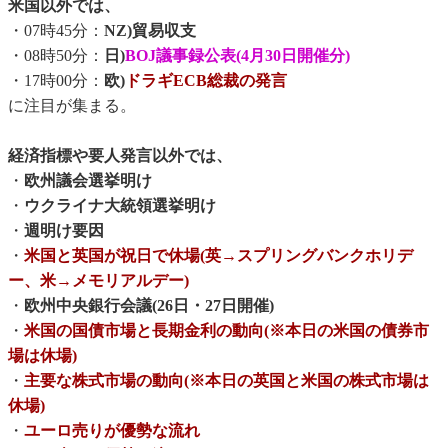
米国以外では、
・07時45分：
NZ)貿易収支
・08時50分：
日)
BOJ議事録公表(4月30日開催分)
・17時00分：
欧)
ドラギECB総裁の発言
に注目が集まる。
経済指標や要人発言以外では、
・
欧州議会選挙明け
・
ウクライナ大統領選挙明け
・
週明け要因
・
米国と英国が祝日で休場(英→スプリングバンクホリデ
ー、米→メモリアルデー)
・
欧州中央銀行会議(26日・27日開催)
・
米国の国債市場と長期金利の動向(※本日の米国の債券市
場は休場)
・
主要な株式市場の動向(※本日の英国と米国の株式市場は
休場)
・
ユーロ売りが優勢な流れ