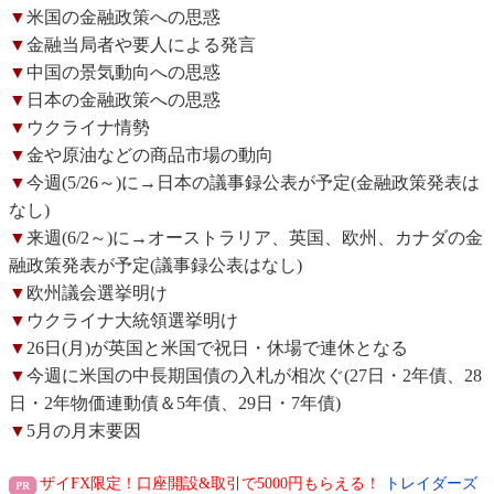
▼
米国の金融政策への思惑
▼
金融当局者や要人による発言
▼
中国の景気動向への思惑
▼
日本の金融政策への思惑
▼
ウクライナ情勢
▼
金や原油などの商品市場の動向
▼
今週(5/26～)に→日本の議事録公表が予定(金融政策発表は
なし)
▼
来週(6/2～)に→オーストラリア、英国、欧州、カナダの金
融政策発表が予定(議事録公表はなし)
▼
欧州議会選挙明け
▼
ウクライナ大統領選挙明け
▼
26日(月)が英国と米国で祝日・休場で連休となる
▼
今週に米国の中長期国債の入札が相次ぐ(27日・2年債、28
日・2年物価連動債＆5年債、29日・7年債)
▼
5月の月末要因
ザイFX限定！口座開設&取引で5000円もらえる！
トレイダーズ