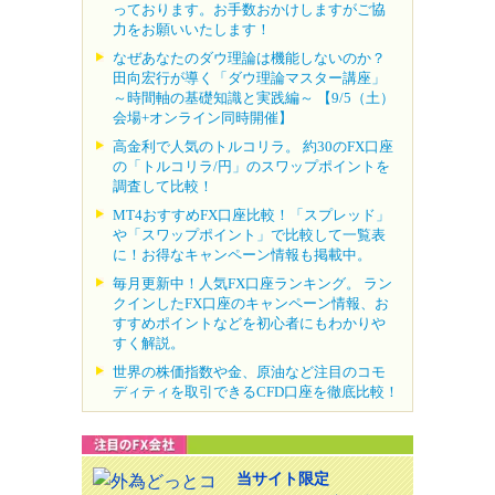
っております。お手数おかけしますがご協
力をお願いいたします！
なぜあなたのダウ理論は機能しないのか？
田向宏行が導く「ダウ理論マスター講座」
～時間軸の基礎知識と実践編～ 【9/5（土）
会場+オンライン同時開催】
高金利で人気のトルコリラ。 約30のFX口座
の「トルコリラ/円」のスワップポイントを
調査して比較！
MT4おすすめFX口座比較！「スプレッド」
や「スワップポイント」で比較して一覧表
に！お得なキャンペーン情報も掲載中。
毎月更新中！人気FX口座ランキング。 ラン
クインしたFX口座のキャンペーン情報、お
すすめポイントなどを初心者にもわかりや
すく解説。
世界の株価指数や金、原油など注目のコモ
ディティを取引できるCFD口座を徹底比較！
当サイト限定