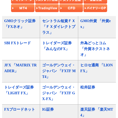
GMOクリック証券
セントラル短資ＦＸ
GMO外貨 「外貨e
「FXネオ」
「ＦＸダイレクトプ
x」
ラス」
SBI FXトレード
トレイダーズ証券
外為どっとコム
「みんなのFX」
「外貨ネクストネ
オ」
JFX 「MATRIX TR
ゴールデンウェイ・
ヒロセ通商 「LION
ADER」
ジャパン 「FXTF M
FX」
T4」
トレイダーズ証券
ゴールデンウェイ・
松井証券
「LIGHT FX」
ジャパン 「FXTF G
X-FX」
FXブロードネット
IG証券
楽天証券 「楽天MT
4」