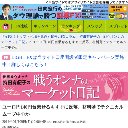
FX比較
キャンペーン
ランキング
スワップ
スプレッド
ザイFX！トップ
>
相場を見通す超強力FXコラム
>
持田有紀子の「戦うオンナの
マーケット日記」
> ユーロ円140円台乗せるもすぐに反落、材料薄でテクニカルム
ーブ中心か
LIGHT FXは当サイト口座開設者限定キャンペーン実施
中！詳しくはこちら！
ユーロ円140円台乗せるもすぐに反落、
材料薄でテクニカル
ムーブ中心か
2014年06月09日(月)16:06公開
[2014年06月09日(月)16:06更新]
持田有紀子