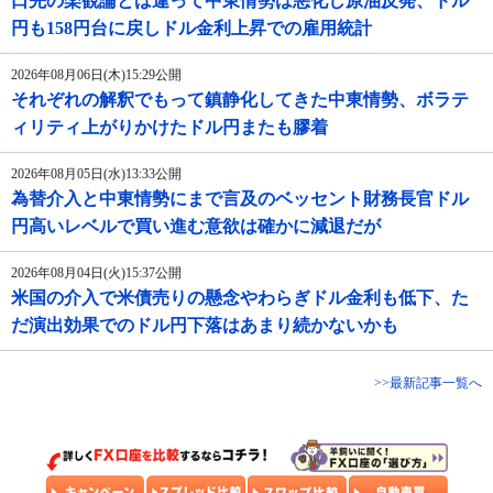
口先の楽観論とは違って中東情勢は悪化し原油反発、ドル
円も158円台に戻しドル金利上昇での雇用統計
2026年08月06日(木)15:29公開
それぞれの解釈でもって鎮静化してきた中東情勢、ボラテ
ィリティ上がりかけたドル円またも膠着
2026年08月05日(水)13:33公開
為替介入と中東情勢にまで言及のベッセント財務長官ドル
円高いレベルで買い進む意欲は確かに減退だが
2026年08月04日(火)15:37公開
米国の介入で米債売りの懸念やわらぎドル金利も低下、た
だ演出効果でのドル円下落はあまり続かないかも
>>最新記事一覧へ