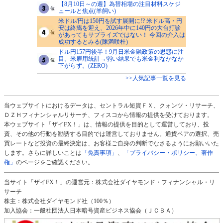
【8月10日～の週】為替相場の注目材料スケジ
ュールと焦点(羊飼い)
米ドル/円は150円を試す展開に!? 米ドル高・円
安は終焉を迎え、2026年中に140円の大台打診
があってもサプライズではない！ 今回の介入は
成功するとみる(陳満咲杜)
ドル円157円後半！9月日米金融政策の思惑に注
目。米雇用統計→弱い結果でも米金利なかなか
下がらず。(ZERO)
>>人気記事一覧を見る
当ウェブサイトにおけるデータは、セントラル短資ＦＸ、クォンツ・リサーチ、
ＤＺＨフィナンシャルリサーチ、フィスコから情報の提供を受けております。
本ウェブサイト「ザイFX！」は、情報の提供を目的として運営しており、投
資、その他の行動を勧誘する目的では運営しておりません。通貨ペアの選択、売
買レートなど投資の最終決定は、お客様ご自身の判断でなさるようにお願いいた
します。さらに詳しいことは
「免責事項」
、
「プライバシー・ポリシー、著作
権」
のページをご確認ください。
当サイト「ザイFX！」の運営元：株式会社ダイヤモンド・フィナンシャル・リ
サーチ
株主：株式会社ダイヤモンド社（100％）
加入協会：一般社団法人日本暗号資産ビジネス協会（ＪＣＢＡ）