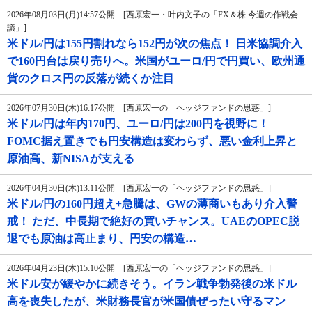
2026年08月03日(月)14:57公開 [西原宏一・叶内文子の「FX＆株 今週の作戦会
議」]
米ドル/円は155円割れなら152円が次の焦点！ 日米協調介入
で160円台は戻り売りへ。米国がユーロ/円で円買い、欧州通
貨のクロス円の反落が続くか注目
2026年07月30日(木)16:17公開 [西原宏一の「ヘッジファンドの思惑」]
米ドル/円は年内170円、ユーロ/円は200円を視野に！
FOMC据え置きでも円安構造は変わらず、悪い金利上昇と
原油高、新NISAが支える
2026年04月30日(木)13:11公開 [西原宏一の「ヘッジファンドの思惑」]
米ドル/円の160円超え+急騰は、GWの薄商いもあり介入警
戒！ ただ、中長期で絶好の買いチャンス。UAEのOPEC脱
退でも原油は高止まり、円安の構造…
2026年04月23日(木)15:10公開 [西原宏一の「ヘッジファンドの思惑」]
米ドル安が緩やかに続きそう。イラン戦争勃発後の米ドル
高を喪失したが、米財務長官が米国債ぜったい守るマン