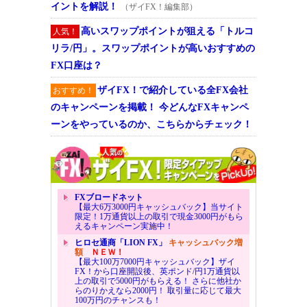
イントを解説！
（ザイFX！編集部）
高いスワップポイントが狙える「トルコ
人気！
リラ/円」。スワップポイントが高いおすすめの
FX口座は？
ザイFX！で紹介している全FX会社
おすすめ！
のキャンペーンを掲載！ 今どんなFXキャンペ
ーンをやっているのか、こちらからチェック！
FXブロードネット
【最大6万3000円キャッシュバック】当サイト
限定！1万通貨以上の取引で現金3000円がもら
えるキャンペーン実施中！
ヒロセ通商「LION FX」
キャッシュバック増
額
ＮＥＷ！
【最大100万7000円キャッシュバック】ザイ
FX！から口座開設後、英ポンド/円1万通貨以
上の取引で5000円がもらえる！ さらに他社か
らのりかえなら2000円！ 取引量に応じて最大
100万円のチャンスも！