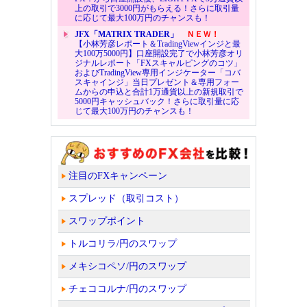
上の取引で3000円がもらえる！さらに取引量
に応じて最大100万円のチャンスも！
JFX「MATRIX TRADER」
ＮＥＷ！
【小林芳彦レポート＆TradingViewインジと最
大100万5000円】口座開設完了で小林芳彦オリ
ジナルレポート「FXスキャルピングのコツ」
およびTradingView専用インジケーター「コバ
スキャインジ」当日プレゼント＆専用フォー
ムからの申込と合計1万通貨以上の新規取引で
5000円キャッシュバック！さらに取引量に応
じて最大100万円のチャンスも！
注目のFXキャンペーン
スプレッド（取引コスト）
スワップポイント
トルコリラ/円のスワップ
メキシコペソ/円のスワップ
チェココルナ/円のスワップ