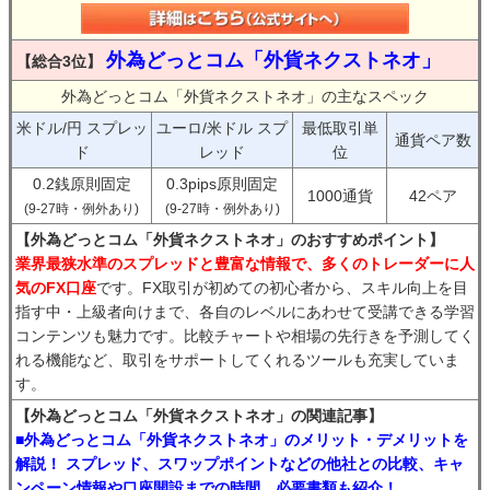
外為どっとコム「外貨ネクストネオ」
【総合3位】
外為どっとコム「外貨ネクストネオ」の主なスペック
米ドル/円 スプレッ
ユーロ/米ドル スプ
最低取引単
通貨ペア数
ド
レッド
位
0.2銭原則固定
0.3pips原則固定
1000通貨
42ペア
(9-27時・例外あり)
(9-27時・例外あり)
【外為どっとコム「外貨ネクストネオ」のおすすめポイント】
業界最狭水準のスプレッドと豊富な情報で、多くのトレーダーに人
気のFX口座
です。FX取引が初めての初心者から、スキル向上を目
指す中・上級者向けまで、各自のレベルにあわせて受講できる学習
コンテンツも魅力です。比較チャートや相場の先行きを予測してく
れる機能など、取引をサポートしてくれるツールも充実していま
す。
【外為どっとコム「外貨ネクストネオ」の関連記事】
■外為どっとコム「外貨ネクストネオ」のメリット・デメリットを
解説！ スプレッド、スワップポイントなどの他社との比較、キャ
ンペーン情報や口座開設までの時間、必要書類も紹介！