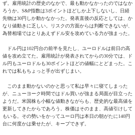
ず。雇用統計の歴史のなかで、最も動かなかったのではなか
ろうか。S&P指数は3ポイントほどしか上下しないし、日経
先物は30円しか動かなかった。発表直後の反応としては、か
なり値動きに乏しい。リスクの方面からは判断できないが、
為替相場ではとりあえずドル安を攻めている力が強まった。
ドル円は102円台の前半を見たし、ユーロドルは前日の高
値を攻め立てた。雇用統計が発表されてからの30分では、ド
ル円もユーロドルも30ポイントほどの値幅にとどまった。こ
れでは私もちょっと手が出ずじまい。
このまま動かないのかと思って私は早々に寝てしまった
が、ニューヨーク時間ではドル買いが強まる局面が目立った
ようだ。米国株も小幅な値動きながらも、歴史的な最高値を
更新してきたからであろう。株価はそのまま、高値引けして
もいる。その勢いをかってユーロ円は本日の朝がたに140円
台に何度かは乗せたが、キープできず。