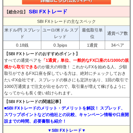
SBI FXトレード
【総合2位】
SBI FXトレードの主なスペック
米ドル/円 スプレッ
ユーロ/米ドル スプ
最低取引単
通貨ペア数
ド
レッド
位
0.18銭
0.3pips
1通貨
34ペア
【SBI FXトレードのおすすめポイント】
すべての通貨ペアを
「1通貨」単位、一般的なFX口座の1/1000の規
模から取引できる
のが最大の特徴！ これからFXを始める人、少額
取引ができるFX口座を探している方は、絶対にチェックしておき
たいFX会社です。スプレッドの狭さにも定評があり、1回の取引で
1000万通貨まで注文が出せるので、取引量が増えて稼げるように
なってからも長く使い続けられます。
【SBI FXトレードの関連記事】
■SBI FXトレードのメリット・デメリットを解説！ スプレッド、
スワップポイントなどの他社との比較、キャンペーン情報や口座開
設までの時間、必要書類も紹介！
▼SBI FXトレード▼