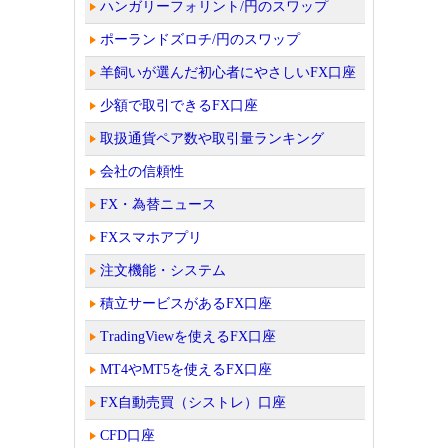
ハンガリーフォリント/円のスワップ
ポーランドズロチ/円のスワップ
羊飼いが選んだ初心者にやさしいFX口座
少額で取引できるFX口座
取扱通貨ペア数や取引量ランキング
会社の信頼性
FX・為替ニュース
FXスマホアプリ
注文機能・システム
積立サービスがあるFX口座
TradingViewを使えるFX口座
MT4やMT5を使えるFX口座
FX自動売買（シストレ）口座
CFD口座