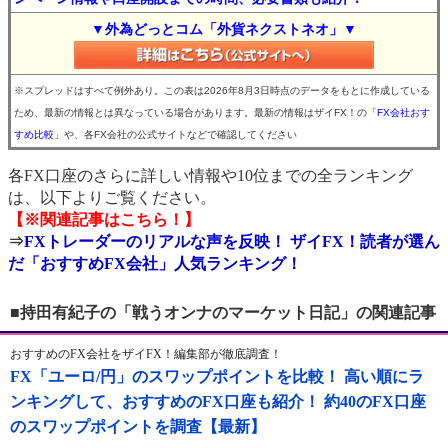
▼外為どっとコム「外貨ネクストネオ」▼
※スプレッドはすべて例外あり。この表は2026年8月3日時点のデータをもとに作成している
ため、最新の情報とは異なっている場合があります。最新の情報はザイFX！の
「FX会社おす
すめ比較」
や、各FX会社の公式サイトなどで確認してください
各FX口座のさらに詳しい情報や10位までの全ランキング
は、以下よりご覧ください。
【※関連記事はこちら！】
⇒
FXトレーダーのリアルな声を反映！ ザイFX！読者が選ん
だ「おすすめFX会社」人気ランキング！
■持田有紀子の「戦うオンナのマーケット日記」の関連記事
おすすめのFX会社をザイFX！編集部が徹底調査！
FX「ユーロ/円」のスワップポイントを比較！ 高い順にラ
ンキングして、おすすめのFX口座も紹介！ 約40のFX口座
のスワップポイントを調査【最新】