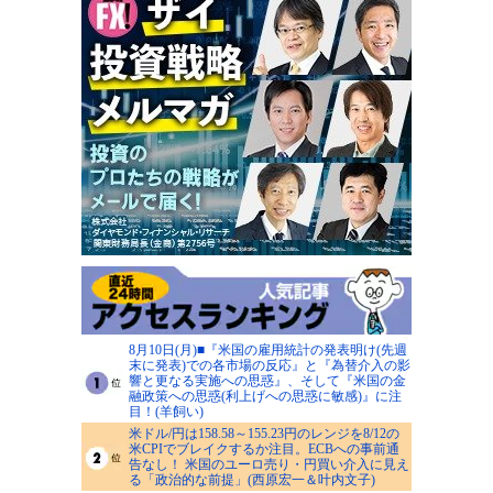
8月10日(月)■『米国の雇用統計の発表明け(先週
末に発表)での各市場の反応』と『為替介入の影
響と更なる実施への思惑』、そして『米国の金
融政策への思惑(利上げへの思惑に敏感)』に注
目！(羊飼い)
米ドル/円は158.58～155.23円のレンジを8/12の
米CPIでブレイクするか注目。ECBへの事前通
告なし！ 米国のユーロ売り・円買い介入に見え
る「政治的な前提」(西原宏一＆叶内文子)