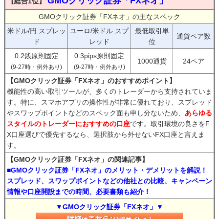
GMOクリック証券「FXネオ」
【総合1位】
GMOクリック証券「FXネオ」の主なスペック
米ドル/円 スプレッ
ユーロ/米ドル スプ
最低取引単
通貨ペア数
ド
レッド
位
0.2銭原則固定
0.3pips原則固定
1000通貨
24ペア
(9-27時・例外あり)
(9-27時・例外あり)
【GMOクリック証券「FXネオ」のおすすめポイント】
機能性の高い取引ツールが、多くのトレーダーから支持されていま
す。特に、スマホアプリの操作性が非常に優れており、スプレッド
やスワップポイントなどのスペック面も申し分ないため、
あらゆる
スタイルのトレーダーにおすすめの口座
です。取引環境の良さをF
X口座選びで優先するなら、選択肢から外せないFX口座と言えま
す。
【GMOクリック証券「FXネオ」の関連記事】
■GMOクリック証券「FXネオ」のメリット・デメリットを解説！
スプレッド、スワップポイントなどの他社との比較、キャンペーン
情報や口座開設までの時間、必要書類も紹介！
▼GMOクリック証券「FXネオ」▼