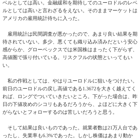
ベルとしては高い。金融緩和を期待してのユーロドルのレベ
ルとしては高いと言わざるをえない。そのままマーケットは
アメリカの雇用統計待ちに入った。
雇用統計は民間調査が悪かったので、あまり良い結果を期
待されていない。多少、悪くても織り込み済みだという安心
感からか、グローベックスでは米国株はまったく下がらず、
高値圏で張り付いている。リスクフルの状態といってもい
い。
私の作戦としては、やはりユーロドルに狙いをつけたい。
前日のユーロドルの戻し高値である1.3672を大きく越えてく
れば、ロングでついていきたいところ。下がった場合は、昨
日の下値攻めのシコリもあるだろうから、よほどに大きく下
がらないとフォローするのは苦しいだろうと思う。
そして結果は良いものであった。就業者数は21万人台であ
ったし、失業率も6.3%であった。しかし株価はあまり動か