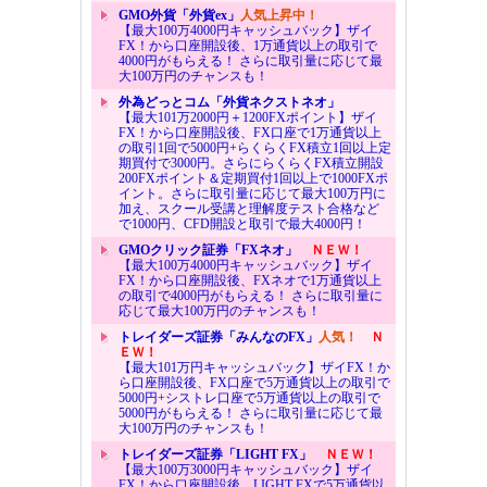
GMO外貨「外貨ex」
人気上昇中！
【最大100万4000円キャッシュバック】ザイ
FX！から口座開設後、1万通貨以上の取引で
4000円がもらえる！ さらに取引量に応じて最
大100万円のチャンスも！
外為どっとコム「外貨ネクストネオ」
【最大101万2000円＋1200FXポイント】ザイ
FX！から口座開設後、FX口座で1万通貨以上
の取引1回で5000円+らくらくFX積立1回以上定
期買付で3000円。さらにらくらくFX積立開設
200FXポイント＆定期買付1回以上で1000FXポ
イント。さらに取引量に応じて最大100万円に
加え、スクール受講と理解度テスト合格など
で1000円、CFD開設と取引で最大4000円！
GMOクリック証券「FXネオ」
ＮＥＷ！
【最大100万4000円キャッシュバック】ザイ
FX！から口座開設後、FXネオで1万通貨以上
の取引で4000円がもらえる！ さらに取引量に
応じて最大100万円のチャンスも！
トレイダーズ証券「みんなのFX」
人気！
Ｎ
ＥＷ！
【最大101万円キャッシュバック】ザイFX！か
ら口座開設後、FX口座で5万通貨以上の取引で
5000円+シストレ口座で5万通貨以上の取引で
5000円がもらえる！ さらに取引量に応じて最
大100万円のチャンスも！
トレイダーズ証券「LIGHT FX」
ＮＥＷ！
【最大100万3000円キャッシュバック】ザイ
FX！から口座開設後、LIGHT FXで5万通貨以