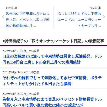
前の記事
次の記事
欧州の信用不安和らぎクロス
久々に1.35台ミドルに下落の
円上昇、イベントも沢山で米
ユーロドル、ユーロ円ショー
国の株価動向に注…
トキープしリ…
■持田有紀子の「戦うオンナのマーケット日記」の最新記事
2026年08月07日(金)15:43公開
口先の楽観論とは違って中東情勢は悪化し原油反発、ドル
円も158円台に戻しドル金利上昇での雇用統計
2026年08月06日(木)15:29公開
それぞれの解釈でもって鎮静化してきた中東情勢、ボラテ
ィリティ上がりかけたドル円またも膠着
2026年08月05日(水)13:33公開
為替介入と中東情勢にまで言及のベッセント財務長官ドル
円高いレベルで買い進む意欲は確かに減退だが