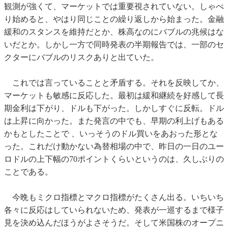
観測が強くて、マーケットでは重要視されていない。しゃべ
り始めると、やはり同じことの繰り返しから始まった。金融
緩和のスタンスを維持だとか、株高なのにバブルの兆候はな
いだとか。しかし一方で同時発表の半期報告では、一部のセ
クターにバブルのリスクありと出ていた。
これでは言っていることと矛盾する。それを反映してか、
マーケットも敏感に反応した。最初は緩和継続を好感して長
期金利は下がり、ドルも下がった。しかしすぐに反転。ドル
は上昇に向かった。また発言の中でも、早期の利上げもある
かもとしたことで 、いっそうのドル買いをあおった形とな
った。これだけ動かない為替相場の中で、昨日の一日のユー
ロドルの上下幅の70ポイントくらいというのは、久しぶりの
ことである。
今晩もミクロ指標とマクロ指標がたくさん出る。いちいち
各々に反応はしていられないため、発表が一巡するまで様子
見を決め込んだほうがよさそうだ。そして米国株のオープニ