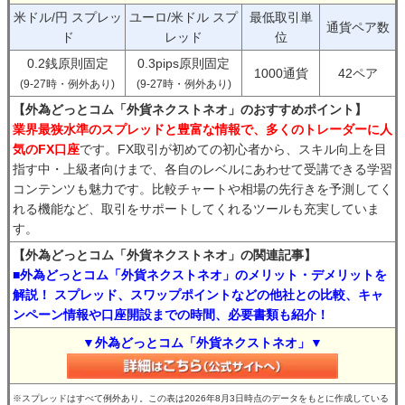
米ドル/円 スプレッ
ユーロ/米ドル スプ
最低取引単
通貨ペア数
ド
レッド
位
0.2銭原則固定
0.3pips原則固定
1000通貨
42ペア
(9-27時・例外あり)
(9-27時・例外あり)
【外為どっとコム「外貨ネクストネオ」のおすすめポイント】
業界最狭水準のスプレッドと豊富な情報で、多くのトレーダーに人
気のFX口座
です。FX取引が初めての初心者から、スキル向上を目
指す中・上級者向けまで、各自のレベルにあわせて受講できる学習
コンテンツも魅力です。比較チャートや相場の先行きを予測してく
れる機能など、取引をサポートしてくれるツールも充実していま
す。
【外為どっとコム「外貨ネクストネオ」の関連記事】
■外為どっとコム「外貨ネクストネオ」のメリット・デメリットを
解説！ スプレッド、スワップポイントなどの他社との比較、キャ
ンペーン情報や口座開設までの時間、必要書類も紹介！
▼外為どっとコム「外貨ネクストネオ」▼
※スプレッドはすべて例外あり。この表は2026年8月3日時点のデータをもとに作成している