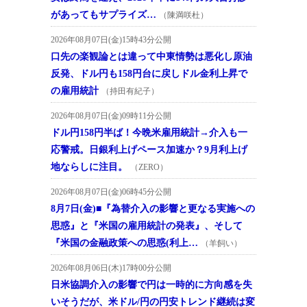
があってもサプライズ…
（陳満咲杜）
2026年08月07日(金)15時43分公開
口先の楽観論とは違って中東情勢は悪化し原油
反発、ドル円も158円台に戻しドル金利上昇で
の雇用統計
（持田有紀子）
2026年08月07日(金)09時11分公開
ドル円158円半ば！今晩米雇用統計→介入も一
応警戒。日銀利上げペース加速か？9月利上げ
地ならしに注目。
（ZERO）
2026年08月07日(金)06時45分公開
8月7日(金)■『為替介入の影響と更なる実施への
思惑』と『米国の雇用統計の発表』、そして
『米国の金融政策への思惑(利上…
（羊飼い）
2026年08月06日(木)17時00分公開
日米協調介入の影響で円は一時的に方向感を失
いそうだが、米ドル/円の円安トレンド継続は変