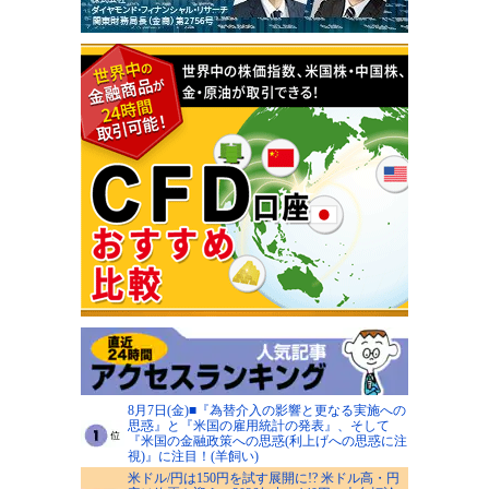
8月7日(金)■『為替介入の影響と更なる実施への
思惑』と『米国の雇用統計の発表』、そして
『米国の金融政策への思惑(利上げへの思惑に注
視)』に注目！(羊飼い)
米ドル/円は150円を試す展開に!? 米ドル高・円