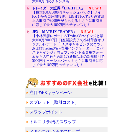
大100万円のチャンスも！
トレイダーズ証券「LIGHT FX」
ＮＥＷ！
【最大100万3000円キャッシュバック】ザイ
FX！から口座開設後、LIGHT FXで5万通貨以
上の取引で3000円がもらえる！さらに取引量
に応じて最大100万円のチャンスも！
JFX「MATRIX TRADER」
ＮＥＷ！
【小林芳彦レポート＆TradingViewインジと最
大100万5000円】口座開設完了で小林芳彦オリ
ジナルレポート「FXスキャルピングのコツ」
およびTradingView専用インジケーター「コバ
スキャインジ」当日プレゼント＆専用フォー
ムからの申込と合計1万通貨以上の新規取引で
5000円キャッシュバック！さらに取引量に応
じて最大100万円のチャンスも！
注目のFXキャンペーン
スプレッド（取引コスト）
スワップポイント
トルコリラ/円のスワップ
メキシコペソ/円のスワップ