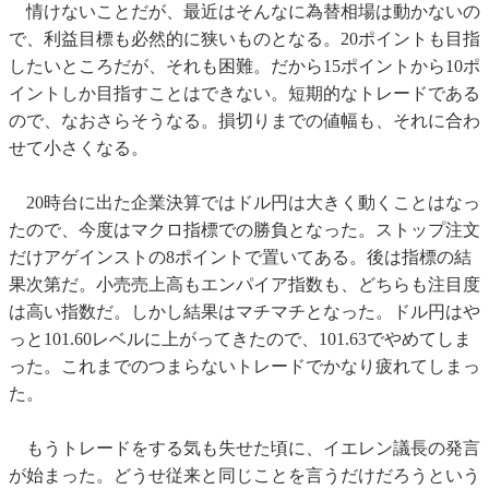
情けないことだが、最近はそんなに為替相場は動かないの
で、利益目標も必然的に狭いものとなる。20ポイントも目指
したいところだが、それも困難。だから15ポイントから10ポ
イントしか目指すことはできない。短期的なトレードである
ので、なおさらそうなる。損切りまでの値幅も、それに合わ
せて小さくなる。
20時台に出た企業決算ではドル円は大きく動くことはなっ
たので、今度はマクロ指標での勝負となった。ストップ注文
だけアゲインストの8ポイントで置いてある。後は指標の結
果次第だ。小売売上高もエンパイア指数も、どちらも注目度
は高い指数だ。しかし結果はマチマチとなった。ドル円はや
っと101.60レベルに上がってきたので、101.63でやめてしま
った。これまでのつまらないトレードでかなり疲れてしまっ
た。
もうトレードをする気も失せた頃に、イエレン議長の発言
が始まった。どうせ従来と同じことを言うだけだろうという