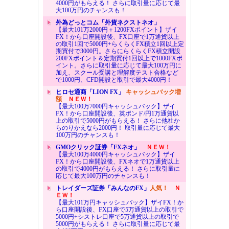
4000円がもらえる！ さらに取引量に応じて最
大100万円のチャンスも！
外為どっとコム「外貨ネクストネオ」
【最大101万2000円＋1200FXポイント】ザイ
FX！から口座開設後、FX口座で1万通貨以上
の取引1回で5000円+らくらくFX積立1回以上定
期買付で3000円。さらにらくらくFX積立開設
200FXポイント＆定期買付1回以上で1000FXポ
イント。さらに取引量に応じて最大100万円に
加え、スクール受講と理解度テスト合格など
で1000円、CFD開設と取引で最大4000円！
ヒロセ通商「LION FX」
キャッシュバック増
額
ＮＥＷ！
【最大100万7000円キャッシュバック】ザイ
FX！から口座開設後、英ポンド/円1万通貨以
上の取引で5000円がもらえる！ さらに他社か
らのりかえなら2000円！ 取引量に応じて最大
100万円のチャンスも！
GMOクリック証券「FXネオ」
ＮＥＷ！
【最大100万4000円キャッシュバック】ザイ
FX！から口座開設後、FXネオで1万通貨以上
の取引で4000円がもらえる！ さらに取引量に
応じて最大100万円のチャンスも！
トレイダーズ証券「みんなのFX」
人気！
Ｎ
ＥＷ！
【最大101万円キャッシュバック】ザイFX！か
ら口座開設後、FX口座で5万通貨以上の取引で
5000円+シストレ口座で5万通貨以上の取引で
5000円がもらえる！ さらに取引量に応じて最