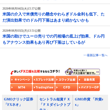
2026年08月04日(火)15:37公開
米国の介入で米債売りの懸念やわらぎドル金利も低下、た
だ演出効果でのドル円下落はあまり続かないかも
2026年08月03日(月)13:51公開
米国の助けでユーロ売りでの円相場の底上げ効果、ドル円
もアナウンス効果もあり再び下落はしているが
>>最新記事一覧へ
GMOクリック証券
セントラル短資ＦＸ
GMO外貨 「外貨e
「FXネオ」
「ＦＸダイレクトプ
x」