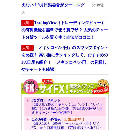
えない！9月日銀会合がターニング…
（今井雅
人）
TradingView（トレーディングビュー）
人気！
の有料機能を無料で使う裏ワザ？ 人気のチャー
ト分析ツールを賢く使う方法がココに！
「メキシコペソ/円」のスワップポイント
人気！
を比較！ 高い順にランキングして、おすすめの
FX口座も紹介！ 「メキシコペソ/円」の見通し
やチャートも確認
FXブロードネット
【最大6万3000円キャッシュバック】当サイト
限定！1万通貨以上の取引で現金3000円がもら
えるキャンペーン実施中！
GMO外貨「外貨ex」
人気上昇中！
【最大100万4000円キャッシュバック】ザイ
FX！から口座開設後、1万通貨以上の取引で