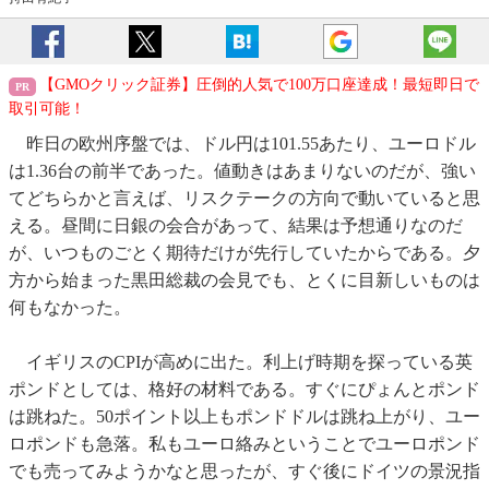
【GMOクリック証券】圧倒的人気で100万口座達成！最短即日で
取引可能！
昨日の欧州序盤では、ドル円は101.55あたり、ユーロドル
は1.36台の前半であった。値動きはあまりないのだが、強い
てどちらかと言えば、リスクテークの方向で動いていると思
える。昼間に日銀の会合があって、結果は予想通りなのだ
が、いつものごとく期待だけが先行していたからである。夕
方から始まった黒田総裁の会見でも、とくに目新しいものは
何もなかった。
イギリスのCPIが高めに出た。利上げ時期を探っている英
ポンドとしては、格好の材料である。すぐにぴょんとポンド
は跳ねた。50ポイント以上もポンドドルは跳ね上がり、ユー
ロポンドも急落。私もユーロ絡みということでユーロポンド
でも売ってみようかなと思ったが、すぐ後にドイツの景況指