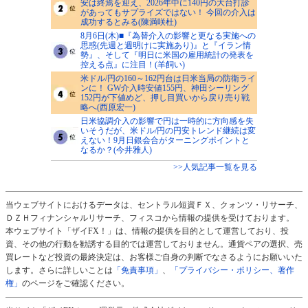
安は終焉を迎え、2026年中に140円の大台打診
があってもサプライズではない！ 今回の介入は
成功するとみる(陳満咲杜)
8月6日(木)■『為替介入の影響と更なる実施への
思惑(先週と週明けに実施あり)』と『イラン情
勢』、そして『明日に米国の雇用統計の発表を
控える点』に注目！(羊飼い)
米ドル/円の160～162円台は日米当局の防衛ライ
ンに！ GW介入時安値155円、神田シーリング
152円が下値めど、押し目買いから戻り売り戦
略へ(西原宏一)
日米協調介入の影響で円は一時的に方向感を失
いそうだが、米ドル/円の円安トレンド継続は変
えない！9月日銀会合がターニングポイントと
なるか？(今井雅人)
>>人気記事一覧を見る
当ウェブサイトにおけるデータは、セントラル短資ＦＸ、クォンツ・リサーチ、
ＤＺＨフィナンシャルリサーチ、フィスコから情報の提供を受けております。
本ウェブサイト「ザイFX！」は、情報の提供を目的として運営しており、投
資、その他の行動を勧誘する目的では運営しておりません。通貨ペアの選択、売
買レートなど投資の最終決定は、お客様ご自身の判断でなさるようにお願いいた
します。さらに詳しいことは
「免責事項」
、
「プライバシー・ポリシー、著作
権」
のページをご確認ください。