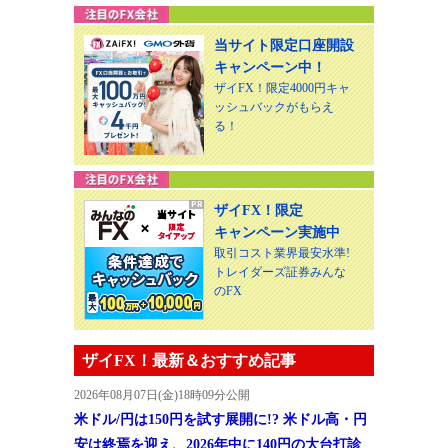
当サイト限定口座開設
キャンペーン中！
ザイFX！限定4000円キャ
ッシュバックがもらえ
る！
ザイFX！限定
キャンペーン実施中
取引コスト業界最安水準!
トレイダーズ証券みんな
のFX
ザイFX！最新＆おすすめ記事
2026年08月07日(金)18時09分公開
米ドル/円は150円を試す展開に!? 米ドル高・円
安は終焉を迎え、2026年中に140円の大台打診