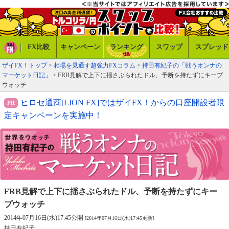
FX比較
キャンペーン
ランキング
スワップ
スプレッド
ザイFX！トップ
>
相場を見通す超強力FXコラム
>
持田有紀子の「戦うオンナの
マーケット日記」
> FRB見解で上下に揺さぶられたドル、予断を持たずにキープ
ウォッチ
ヒロセ通商[LION FX]ではザイFX！からの口座開設者限
定キャンペーンを実施中！
FRB見解で上下に揺さぶられたドル、
予断を持たずにキー
プウォッチ
2014年07月16日(水)17:45公開
[2014年07月16日(水)17:45更新]
持田有紀子