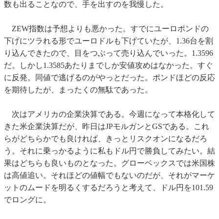
数も出ることなので、手を出すのを我慢した。
ZEW指数は予想よりも悪かった。すでにユーロポンドの
下げにツラれる形でユーロドルも下げていたが、1.36台を割
り込んできたので、目をつぶって売り込んでいった。1.3596
だ。しかし1.3585あたりまでしか安値攻めはなかった。すぐ
に反発。同値で逃げるのがやっとだった。ポンドほどの反応
を期待したが、まったくの無駄であった。
次はアメリカの企業決算である。今週になって本格化して
きた米企業決算だが、昨日はJPモルガンとGSである。これ
らがどちらかでも良ければ、きっとリスクオンになるだろ
う。それに乗っかるように私もドル円で勝負してみたい。結
果はどちらも良いものとなった。グローベックスでは米国株
は高値追い。それほどの値幅でもないのだが、それがマーケ
ットのムードを明るくするだろうと考えて、ドル円を101.59
でロングに。