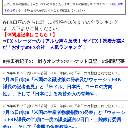
ため、最新の情報とは異なっている場合があります。最新の情報はザイFX！の
「FX会社おす
すめ比較」
や、各FX会社の公式サイトなどで確認してください
各FX口座のさらに詳しい情報や10位までの全ランキング
は、以下よりご覧ください。
【※関連記事はこちら！】
⇒
FXトレーダーのリアルな声を反映！ ザイFX！読者が選ん
だ「おすすめFX会社」人気ランキング！
■持田有紀子の「戦うオンナのマーケット日記」の関連記事
2026年07月29日(水)06:52公開 [FX・羊飼いの「今日の為替はこれで動く！」]
7月29日(水)■『米国の金融政策の発表及びウォーシュFRB
議長の記者会見』と『米ドル、日本円、ユーロの方向
性』、そして『日本による為替介入の有無や…
2026年07月15日(水)07:15公開 [FX・羊飼いの「今日の為替はこれで動く！」]
7月15日(水)■『米国の生産者物価指数の発表』と『ウォーシ
ュFRB議長の半期に一度の議会証言(2日目・上院銀行委員
会)』、そして『米国の金融政策へ…