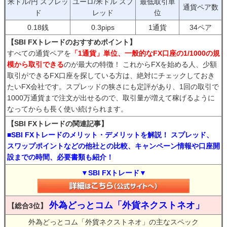
米ドル/円 スプレッ
ユーロ/米ドル スプ
最低取引単
通貨ペア数
ド
レッド
位
0.18銭
0.3pips
1通貨
34ペア
【SBI FXトレードのおすすめポイント】
すべての通貨ペアを
「1通貨」単位、一般的なFX口座の1/1000の規
模から取引できる
のが最大の特徴！ これからFXを始める人、少額
取引ができるFX口座を探している方は、絶対にチェックしておき
たいFX会社です。スプレッドの狭さにも定評があり、1回の取引で
1000万通貨まで注文が出せるので、取引量が増えて稼げるように
なってからも長く使い続けられます。
【SBI FXトレードの関連記事】
■SBI FXトレードのメリット・デメリットを解説！ スプレッド、
スワップポイントなどの他社との比較、キャンペーン情報や口座開
設までの時間、必要書類も紹介！
▼SBI FXトレード▼
外為どっとコム「外貨ネクストネオ」
【総合3位】
外為どっとコム「外貨ネクストネオ」の主なスペック