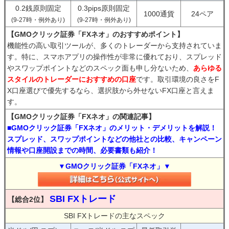
0.2銭原則固定
0.3pips原則固定
1000通貨
24ペア
(9-27時・例外あり)
(9-27時・例外あり)
【GMOクリック証券「FXネオ」のおすすめポイント】
機能性の高い取引ツールが、多くのトレーダーから支持されていま
す。特に、スマホアプリの操作性が非常に優れており、スプレッド
やスワップポイントなどのスペック面も申し分ないため、
あらゆる
スタイルのトレーダーにおすすめの口座
です。取引環境の良さをF
X口座選びで優先するなら、選択肢から外せないFX口座と言えま
す。
【GMOクリック証券「FXネオ」の関連記事】
■GMOクリック証券「FXネオ」のメリット・デメリットを解説！
スプレッド、スワップポイントなどの他社との比較、キャンペーン
情報や口座開設までの時間、必要書類も紹介！
▼GMOクリック証券「FXネオ」▼
SBI FXトレード
【総合2位】
SBI FXトレードの主なスペック