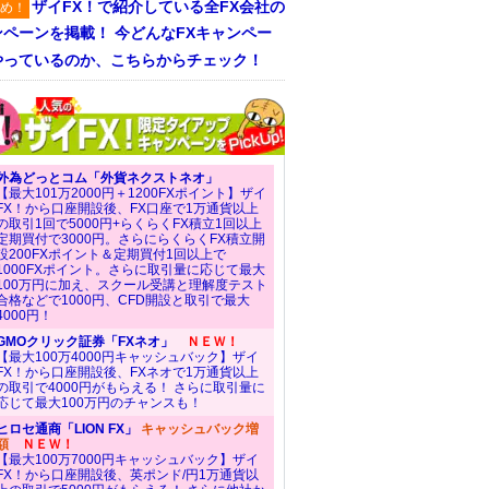
ザイFX！で紹介している全FX会社の
め！
ンペーンを掲載！ 今どんなFXキャンペー
やっているのか、こちらからチェック！
外為どっとコム「外貨ネクストネオ」
【最大101万2000円＋1200FXポイント】ザイ
FX！から口座開設後、FX口座で1万通貨以上
の取引1回で5000円+らくらくFX積立1回以上
定期買付で3000円。さらにらくらくFX積立開
設200FXポイント＆定期買付1回以上で
1000FXポイント。さらに取引量に応じて最大
100万円に加え、スクール受講と理解度テスト
合格などで1000円、CFD開設と取引で最大
4000円！
GMOクリック証券「FXネオ」
ＮＥＷ！
【最大100万4000円キャッシュバック】ザイ
FX！から口座開設後、FXネオで1万通貨以上
の取引で4000円がもらえる！ さらに取引量に
応じて最大100万円のチャンスも！
ヒロセ通商「LION FX」
キャッシュバック増
額
ＮＥＷ！
【最大100万7000円キャッシュバック】ザイ
FX！から口座開設後、英ポンド/円1万通貨以