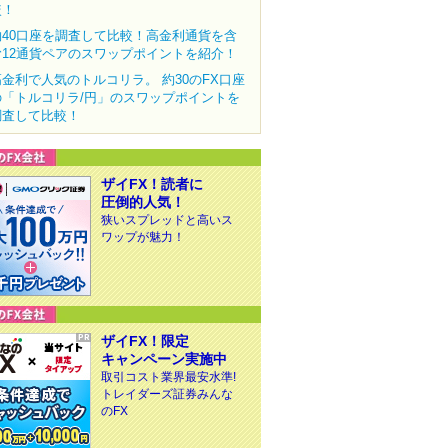
較！
約40口座を調査して比較！高金利通貨を含
む12通貨ペアのスワップポイントを紹介！
高金利で人気のトルコリラ。 約30のFX口座
の「トルコリラ/円」のスワップポイントを
調査して比較！
ザイFX！読者に
圧倒的人気！
狭いスプレッドと高いス
ワップが魅力！
ザイFX！限定
キャンペーン実施中
取引コスト業界最安水準!
トレイダーズ証券みんな
のFX