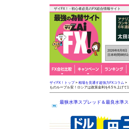
ザイFX！ - 初心者必見のFX総合情報サイト
2026年8月8
日本時間8時51
ザイFX！トップ
>
相場を見通す超強力FXコラム
>
ものルーブル安！ロシアは政策金利を6.5％上げて1
最狭水準スプレッド＆最良水準スワ