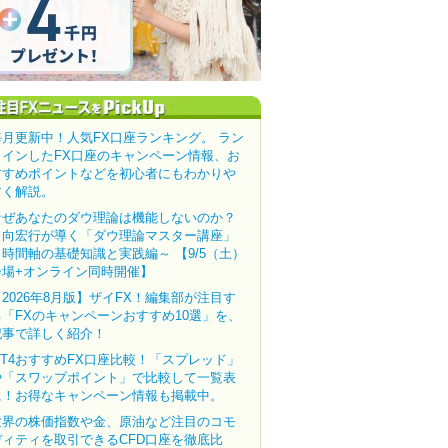
毎月更新中！人気FX口座ランキング。 ラン
クインしたFX口座のキャンペーン情報、お
すすめポイントなどを初心者にもわかりや
すく解説。
なぜあなたのダウ理論は機能しないのか？
田向宏行が導く「ダウ理論マスター講座」
～時間軸の基礎知識と実践編～ 【9/5（土）
会場+オンライン同時開催】
【2026年8月版】ザイFX！編集部が注目す
る「FXのキャンペーンおすすめ10選」を、
記事で詳しく紹介！
MT4おすすめFX口座比較！「スプレッド」
や「スワップポイント」で比較して一覧表
に！お得なキャンペーン情報も掲載中。
世界の株価指数や金、原油など注目のコモ
ディティを取引できるCFD口座を徹底比