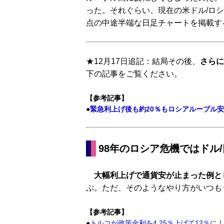
った。それぐらい、現在の米ドル/ロ
点の中途半端な日足チャートを掲載す
★12月17日追記：結局その後、
さらに
下の記事をご覧ください。
【参考記事】
●
緊急利上げ後も約20％もロシアルーブル安
98年のロシア危機ではドル
大幅利上げで通貨安が止まった例とし
ぶ。ただ、そのようなやり方がいつも
【参考記事】
●
トルコが政策金利を4.25％上げて12％