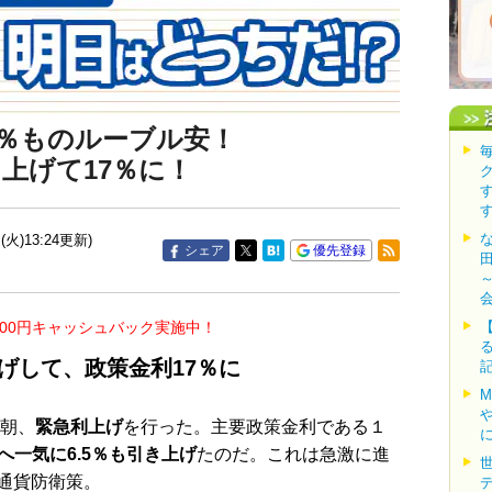
4％ものルーブル安！
％上げて17％に！
(火)13:24更新)
シェア
優先登録
000円キャッシュバック実施中！
上げして、政策金利17％に
早朝、
緊急利上げ
を行った。主要政策金利である１
％へ一気に6.5％も引き上げ
たのだ。これは急激に進
通貨防衛策。