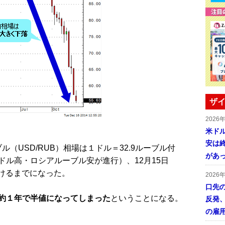
ザイ
2026
米ドル
安は終
ル（USD/RUB）相場は１ドル＝32.9ルーブル付
があ
ル高・ロシアルーブル安が進行）、12月15日
つけるまでになった。
2026
口先
約１年で半値になってしまった
ということになる。
反発
の雇