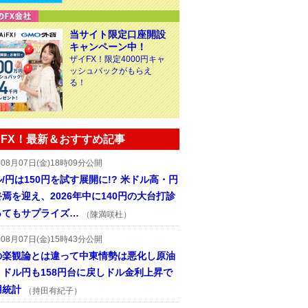
当サイト限定口座開設
キャンペーン中！
ザイFX！限定4000円キャ
ッシュバックがもらえ
る！
FX！最新＆おすすめ記事
年08月07日(金)18時09分公開
/円は150円を試す展開に!? 米ドル高・円
焉を迎え、2026年中に140円の大台打診
ってもサプライズ…
（陳満咲杜）
年08月07日(金)15時43分公開
の楽観論とは違って中東情勢は悪化し原油
、ドル円も158円台に戻しドル金利上昇で
用統計
（持田有紀子）