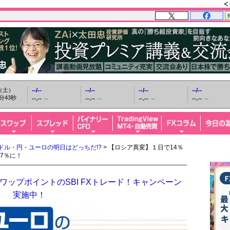
日（土）
--/--
--/--
--/--
--/--
分44秒
--.--
--
--.--
--
--.--
--
--.--
--
ドル・円・ユーロの明日はどっちだ!?
> 【ロシア異変】１日で14％
7％に！
ップポイントのSBI FXトレード！キャンペーン
実施中！