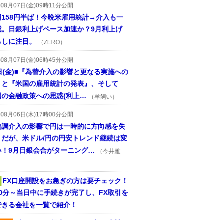
年08月07日(金)09時11分公開
円158円半ば！今晩米雇用統計→介入も一
戒。日銀利上げペース加速か？9月利上げ
らしに注目。
（ZERO）
年08月07日(金)06時45分公開
日(金)■『為替介入の影響と更なる実施への
』と『米国の雇用統計の発表』、そして
国の金融政策への思惑(利上…
（羊飼い）
年08月06日(木)17時00分公開
協調介入の影響で円は一時的に方向感を失
うだが、米ドル/円の円安トレンド継続は変
い！9月日銀会合がターニング…
（今井雅
FX口座開設をお急ぎの方は要チェック！
30分～当日中に手続きが完了し、FX取引を
できる会社を一覧で紹介！