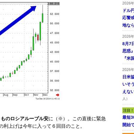
2026
ドル
応警
地な
2026
8月7
思惑
『米
2026
日米
いそ
えな
人）
注目！
最短
％ものロシアルーブル安
に（※）。この直後に緊急
開始
の利上げは今年に入って６回目のこと。