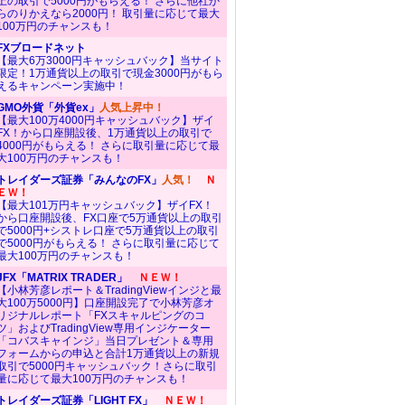
上の取引で5000円がもらえる！ さらに他社か
らのりかえなら2000円！ 取引量に応じて最大
100万円のチャンスも！
FXブロードネット
【最大6万3000円キャッシュバック】当サイト
限定！1万通貨以上の取引で現金3000円がもら
えるキャンペーン実施中！
GMO外貨「外貨ex」
人気上昇中！
【最大100万4000円キャッシュバック】ザイ
FX！から口座開設後、1万通貨以上の取引で
4000円がもらえる！ さらに取引量に応じて最
大100万円のチャンスも！
トレイダーズ証券「みんなのFX」
人気！
Ｎ
ＥＷ！
【最大101万円キャッシュバック】ザイFX！
から口座開設後、FX口座で5万通貨以上の取引
で5000円+シストレ口座で5万通貨以上の取引
で5000円がもらえる！ さらに取引量に応じて
最大100万円のチャンスも！
JFX「MATRIX TRADER」
ＮＥＷ！
【小林芳彦レポート＆TradingViewインジと最
大100万5000円】口座開設完了で小林芳彦オ
リジナルレポート「FXスキャルピングのコ
ツ」およびTradingView専用インジケーター
「コバスキャインジ」当日プレゼント＆専用
フォームからの申込と合計1万通貨以上の新規
取引で5000円キャッシュバック！さらに取引
量に応じて最大100万円のチャンスも！
トレイダーズ証券「LIGHT FX」
ＮＥＷ！