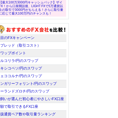
【最大100万3000円キャッシュバック】ザイ
FX！から口座開設後、LIGHT FXで5万通貨以
上の取引で3000円がもらえる！さらに取引量
に応じて最大100万円のチャンスも！
注目のFXキャンペーン
スプレッド（取引コスト）
スワップポイント
トルコリラ/円のスワップ
メキシコペソ/円のスワップ
チェココルナ/円のスワップ
ハンガリーフォリント/円のスワップ
ポーランドズロチ/円のスワップ
羊飼いが選んだ初心者にやさしいFX口座
少額で取引できるFX口座
取扱通貨ペア数や取引量ランキング